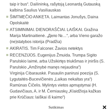
taip ir bus“. Dailininką, rašytoją Leonardą Gutauską
kalbina Saulius Vasiliauskas
ŠIMTMEČIO ANKETA.
Laimantas Jonušys, Daina
Opolskaitė
ATSIMINIMAI. DIENORAŠČIAI. LAIŠKAI.
Gražina
Marija Martinaitienė. „Дело №…“, arba Vieno garažo
(ne)statybos istorija (Pradžia)
AKIRATIS.
Tim Falconer. Žavios netektys
RECENZIJOS.
Eugenijus Žmuida. Trumpa Sigito
Parulskio laimė, arba Užsikirtęs triukšmas ir įniršis (S.
Parulskio „Amžinybė manęs nejaudina“)
Virginija Cibarauskė. Pasaulin panirusi poezija (S.
Lygutaitės-Bucevičienės „Laikas nekaltas yra“)
Ramūnas Čičelis. Mylintys vietos apmąstymai (H.
Gudavičiaus, A. ir M. Černiauskų „Klaidžioja kažkas
prie Krūčiaus: laiškai iš kaimo“)
Sutikimas