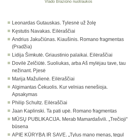
Vlado Braziūno nuotraukos
Leonardas Gutauskas. Tylesnė už žolę
Kęstutis Navakas. Eilėraščiai
Andrius Jakučiūnas. Kiaušinis. Romano fragmentas
(Pradžia)
Lidija Šimkutė. Griaustinio palaikai. Eilėraščiai
Dovilė Zelčiūtė. Suoliukas, arba Aš mylėjau tave, tau
nežinant. Pjesė
Marija Mažulienė. Eilėraščiai
Algimantas Čekuolis. Kur velnias nenešioja.
Apsakymas
Philip Schultz. Eilėraščiai
Jaan Kaplinski. Ta pati upė. Romano fragmentas
MŪSŲ PUBLIKACIJA.
Merab Mamardašvili. „Trečioji“
būsena
APIE KŪRYBĄ IR SAVE.
„Tylus mano menas, tegul