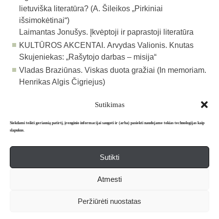
lietuviška literatūra? (A. Šileikos „Pirkiniai
išsimokėtinai“)
Laimantas Jonušys. Įkvėptoji ir paprastoji literatūra
KULTŪROS AKCENTAI.
Arvydas Valionis. Knutas
Skujeniekas: „Rašytojo darbas – misija“
Vladas Braziūnas. Viskas duota gražiai (In memoriam.
Henrikas Algis Čigriejus)
Sutikimas
Atgal į archyvą
Siekdami teikti geriausią patirtį, įrenginio informacijai saugoti ir (arba) pasiekti naudojame tokias technologijas kaip
slapukus.
Sutikti
Apie mus
Redakcija
Prenumerata
Atmesti
Literatūros mėnraštis „Metai“ © 2026. Leidžiamas nuo 1991 m.
Peržiūrėti nuostatas
Powered by
WordPress
and
WordPress Theme
created with Artisteer.