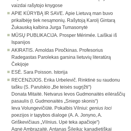
vaizdai rašytojo knygose
APIE KŪRYBĄ IR SAVE.
Apie Lietuvą man buvo
prikalbėję tiek nesąmonių. Rašytoją Karolį Gintarą
Žukauską kalbina Jurga Tumasonytė
MŪSŲ PUBLIKACIJA.
Prosper Mérimée. Laiškai iš
Ispanijos
AKIRATIS.
Arnoldas Piročkinas. Profesorius
Radegastas Parolekas garsina lietuvių literatūrą
Čekijoje
ESĖ.
Sara Poisson. Istorija
RECENZIJOS.
Erika Urbelevič. Rinktinė su raudonu
tašku (S. Parulskio „Be teisės sugrįžti“)
Donata Mitaitė. Netvarus Ievos Gudmonaitės eilėraščių
pasaulis (I. Gudmonaitės „Sniego skonis“)
Ieva Volungevičiūtė. Pokalbis Vilniui:
genius loci
poezijos ir tapybos dialoge
(A. A. Jonyno, A.
Griškevičiaus „Vilnius. Upė teka apačioje“)
Agnė Ambrazaitė. Antanas Šileika: kanadietiškai