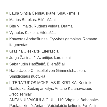
Laura Sintija Černiauskaitė. Shaukshtelis
Marius Burokas. Eilėraščiai
Bitė Vilimaitė. Rudens veidas. Drama
Vytautas Kaziela. Eilėraščiai
Ksaveras Andrašiūnas. Gyvybės gambitas. Romano
fragmentas
Gražina Cieškaitė. Eilėraščiai
Jurga Žąsinaitė. Azuritijos kardinolai
Sabahudin Hadžialić. Eilėraščiai
Hans Jacob Christoffel von Grimmelshausen.
Simplicijaus nuotykiai
LITERATŪROS MOKSLAS IR KRITIKA.
Kęstutis
Nastopka. Žodžių ankštys. Antano Kalanavičiaus
„Progiesmiai“
ANTANUI VAIČIULAIČIUI – 110.
Virginija Babonaitė-
Paplauskienė. Antano Vaičiulaičio kelionių žymės ir