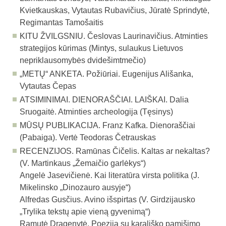
Kvietkauskas, Vytautas Rubavičius, Jūratė Sprindytė,
Regimantas Tamošaitis
KITU ŽVILGSNIU.
Česlovas Laurinavičius. Atminties
strategijos kūrimas (Mintys, sulaukus Lietuvos
nepriklausomybės dvidešimtmečio)
„METŲ“ ANKETA.
Požiūriai. Eugenijus Ališanka,
Vytautas Čepas
ATSIMINIMAI. DIENORAŠČIAI. LAIŠKAI.
Dalia
Sruogaitė. Atminties archeologija (Tęsinys)
MŪSŲ PUBLIKACIJA.
Franz Kafka. Dienoraščiai
(Pabaiga). Vertė Teodoras Četrauskas
RECENZIJOS.
Ramūnas Čičelis. Kaltas ar nekaltas?
(V. Martinkaus „Žemaičio garlė­kys“)
Angelė Jasevičienė. Kai literatūra virsta politika (J.
Mikelinsko „Dinozauro ausyje“)
Alfredas Gusčius. Avino išspirtas (V. Girdzijausko
„Trylika tekstų apie vieną gyvenimą“)
Ramutė Dragenytė. Poezija su karališko pamišimo