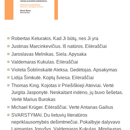
Robertas Keturakis. Kad Ji būtų, nes Ji yra
Justinas Marcinkevičius. Iš natūros. Eilėraščiai
Jaroslavas Melnikas. Siela. Apysaka
Valdemaras Kukulas. Eilėraščiai
Violeta Šoblinskaitė Aleksa. Gedėtojas. Apsakymas
Lidija Šimkutė. Koptų šviesa. Eilėraščiai
Thomas King. Kojotas ir Priešiškieji Ateiviai. Vertė
Jurgita Jasponytė. Neskaitant indėno, jų buvo šešetas.
Vertė Marius Burokas
Michael Krüger. Eilėraščiai. Vertė Antanas Gailius
SVARSTYMAI.
Du lietuvių literatūros
nepriklausomybės dešimtmečiai. Pokalbyje dalyvavo
Laimantas Jonušys, Valdemaras Kukulas, Mindaugas