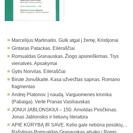
Marcelijus Martinaitis. Gulk atgal į žemę, Kristijonai
Gintaras Patackas. Eilėraščiai
Romualdas Granauskas. Žiogo apsireiškimas. Trys
vienatvės. Apsakymai
Gytis Norvilas. Eilėraščiai
Birutė Jonuškaitė. Kasa užveržtas sapnas. Romano
fragmentas
Andrej Platonov. Į naudą. Varguomenės kronika
(Pabaiga). Vertė Pranas Vasiliauskas
JONUI JABLONSKIUI – 150.
Arnoldas Piročkinas.
Jonas Jablonskis ir lietuvių literatūra
APIE KŪRYBĄ IR SAVE.
Kelio gale nebūna posūkių…
Rašytojas Romualdas Granauskas atsako į Romo