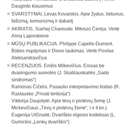
Daugirdo klausimus
SVARSTYMAI.
Levas Kovarskis. Apie žydus, lietuvius,
fašizmą, komunizmą ir dabartį
AKIRATIS.
Siarhej Chareuski. Miłoszo Čerėja. Vertė
Alma Lapinskienė
MŪSŲ PUBLIKACIJA.
Philippe Capelle-Dumont.
Būties mąstymas ir Dievo laukimas. Vertė Povilas
Aleksandravičius
RECENZIJOS.
Emilis Milkevičius. Erosas be
dvasingumo aureolės (J. Skablauskaitės „Sado
sindromas“)
Ramūnas Čičelis. Pasaulio interpre­tavimo būdas (R.
Rastausko „Privati teritorija“)
Viktorija Daujotytė. Apie tėvų ir protėvių žemę (J.
Mickevičiaus „Tėvų ir protėvių žemė“, I ir II kn.)
Eugenija Ulčinaitė. Dvariškio elgesio kodeksas (L.
Gurnickio „Lenkų dvariškis“)