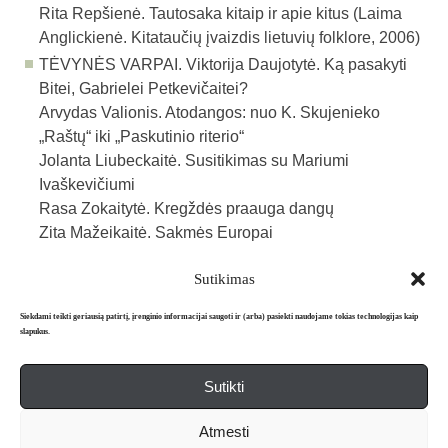
Rita Repšienė. Tautosaka kitaip ir apie kitus (Laima
Anglickienė. Kitataučių įvaizdis lietuvių folklore, 2006)
TĖVYNĖS VARPAI. Viktorija Daujotytė. Ką pasakyti
Bitei, Gabrielei Petkevičaitei?
Arvydas Valionis. Atodangos: nuo K. Skujenieko
„Raštų“ iki „Paskutinio riterio“
Jolanta Liubeckaitė. Susitikimas su Mariumi
Ivaškevičiumi
Rasa Zokaitytė. Kregždės praauga dangų
Zita Mažeikaitė. Sakmės Europai
Sutikimas
Atgal į archyvą
Siekdami teikti geriausią patirtį, įrenginio informacijai saugoti ir (arba) pasiekti naudojame tokias technologijas kaip
slapukus.
Sutikti
Apie mus
Redakcija
Prenumerata
Atmesti