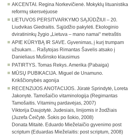
AKCENTAI.
Regina Norkevičienė. Mokyklų lituanistika
reformų skersvėjuose
LIETUVOS PERSITVARKYMO SĄJŪDŽIUI – 20.
Liudvikas Giedraitis. Sąjūdžio pakylėti. Ekologinio
dviratininkų žygio „Lietuva – mano namai“ metraštis
APIE KŪRYBĄ IR SAVE.
Gyvenimas, į kurį trumpam
užsukam… Rašytojas Rimantas Šavelis atsako į
Danieliaus Mušinsko klausimus
PATIRTYS.
Tomas Rekys. Amerika (Pabaiga)
MŪSŲ PUBIKACIJA.
Miguel de Unamuno.
Krikščionybės agonija
RECENZIJOS ANOTACIJOS.
Jūratė Sprindytė, Loreta
Jakonytė. Tamošaičio vitaminologija (Regimantas
Tamošaitis. Vitaminų pardavėjas, 2007)
Viktorija Daujotytė. Judesiais, linijomis ir žodžiais
(Juzefa Čeičytė. Šokis po šokio, 2008)
Donata Mitaitė. Eduardo Mieželaičio gyvenimo post
scriptum (Eduardas Mieželaitis: post scriptum, 2008)