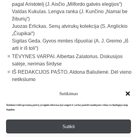
pagal Aristotelį (J. Aisčio „Milfordo gatvės elegijos“)
Valdas Kukulas. Lengva ranka (J. Kunčino „Na­mai be
žiburių“)
Juozas Erlickas. Senų atvirukų kolekcija (S. Anglickio
„Čiupikai“)
Sigitas Geda. Gyvos minties išpuoliai (A. J. Greimo „Iš
arti ir iš toli“)
TĖVYNES VARPAI. Albertas Zalatorius. Diskusijos
salėje, nerimas širdyse
IŠ REDAKCIJOS PAŠTO. Aldona Baliulienė. Dėl vieno
netikslumo
Sutikimas
Atgal į archyvą
Siekdami teikti geriausią patirtį, įrenginio informacijai saugoti ir (arba) pasiekti naudojame tokias technologijas kaip
slapukus.
Sutikti
Apie mus
Redakcija
Prenumerata