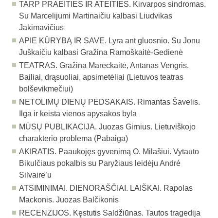
TARP PRAEITIES IR ATEITIES.
Kirvarpos sindromas.
Su Marcelijumi Martinaičiu kalbasi Liudvikas
Jakimavičius
APIE KŪRYBĄ IR SAVE. Lyra ant gluosnio. Su Jonu
Juškaičiu kalbasi Gražina Ramoškaitė-Gedienė
TEATRAS. Gražina Mareckaitė, Antanas Vengris.
Bailiai, drąsuoliai, apsimetėliai (Lietuvos teatras
bolševikmečiui)
NETOLIMŲ DIENŲ PĖDSAKAIS. Rimantas Šavelis.
Ilga ir keista vienos apysakos byla
MŪSŲ PUBLIKACIJA. Juozas Girnius. Lietuviškojo
charakterio problema (Pabaiga)
AKIRATIS.
Paaukojęs gyvenimą O. Milašiui. Vytauto
Bikulčiaus pokalbis su Paryžiaus leidėju André
Silvaire’u
ATSIMINIMAI. DIENORAŠČIAI. LAIŠKAI. Rapolas
Mackonis. Juozas Balčikonis
RECENZIJOS. Kęstutis Saldžiūnas. Tautos tragedija