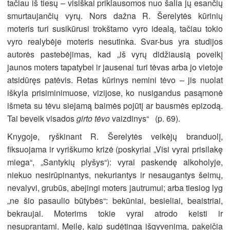
tačiau iš tiesų – visiškai priklausomos nuo šalia jų esančių
smurtaujančių vyrų. Nors dažna R. Šerelytės kūrinių
moteris turi susikūrusi trokštamo vyro idealą, tačiau tokio
vyro realybėje moteris nesutinka. Svar-bus yra studijos
autorės pastebėjimas, kad „iš vyrų didžiausią poveikį
jaunos moters tapatybei ir jausenai turi tėvas arba jo vietoje
atsidūręs patėvis. Retas kūrinys nemini tėvo – jis nuolat
iškyla prisiminimuose, vizijose, ko nusigandus pasąmonė
išmeta su tėvu siejamą baimės pojūtį ar bausmės epizodą.
Tai beveik visados
girto tėvo
vaizdinys“ (p. 69).
Knygoje, ryškinant R. Šerelytės veikėjų branduolį,
fiksuojama ir vyriškumo krizė (poskyriai „Visi vyrai prisilakę
miega“, „Santykių plyšys“): vyrai paskendę alkoholyje,
niekuo nesirūpinantys, nekuriantys ir nesaugantys šeimų,
nevalyvi, grubūs, abejingi moters jautrumui; arba tiesiog lyg
„ne šio pasaulio būtybės“: bekūniai, besieliai, beaistriai,
bekraujai. Moterims tokie vyrai atrodo keisti ir
nesuprantami. Meilę, kaip sudėtingą išgyvenimą, pakeičia