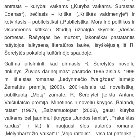
antrasis – kūrybai vaikams („Kūryba vaikams. Surastas
Edenas“), trečiasis – kritikai („Kritikės vaidmenyje“) ir
ketvirtasis – publicistikai („Publicistika. Moralinė politikos ir
visuomenės kritika“). Studiją užbaigia skyrelis „Viešas
portretas. Rašytojas be mūzos“, lakoniškai pristatantis
rašytojos laikyseną literatūros lauke, išryškėjusią iš R.
Šerelytės pokalbių kultūrinėje spaudoje.
Galima prisiminti, kad pirmasis R. Šerelytės novelių
rinkinys „Žuvies darinėjimas“ pasirodė 1995-aisiais. 1999
m. išleistas romanas „Ledynmečio žvaigždės“ laimėjo
Žemaitės premiją (2000). 2001-aisiais už novelistiką,
publikuotą „Metų“ žurnale, R. Šerelytei įteikta Antano
Vaičiulaičio premija. Minėtinos ir novelių knygos „Balandų
ratas“ (1997), „Balzamuotojas“ (2006), gausi kūryba
vaikams bei jaunimui (knygos „Jundos lemtis“, „Prakeiktas
kardas“ ir kt.) ir naujausi šios autorės romanai
„Mėlynbarzdžio vaikai“ ir „Vėjo raitelis“ – visa tai patenka į