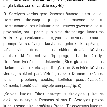
anglų kalba, asmenvardžių rodyklė).
R. Šerelytės vardas gerai žinomas šiandieniniam lietuvių
literatūros skaitytojui, ji puikiai matoma ne tik
literatūriniame, bet ir kultūriniame Lietuvos gyvenime: ne tik
prozininkė, bet ir poetė, publicistė, dramaturgė, literatūros
kritikė, knygų vaikams autorė, įvertinta ne viena literatūrine
premija. Nors rašytojos kūryba daugelio kritikų apžvelgta,
tačiau vienijančios studijos, skirtos detaliai kūrybos
analizei, iki šiol nebuvo. Tą spragą ir bando užpildyti
literatūros tyrinėtoja L. Jakonytė: „Šios glaustos studijos
tikslas – vienu kartu aptarti ligšiolinę Šerelytės kūrybos
visumą, siekiant pasiaiškinti jos skleidžiamas reikšmes,
temų ir problemų spektrą, kertinius pasaulėvaizdžio
dėmenis, literatūros ir rašytojo sampratą“ (p. 9).
Karvės kuolas Pilies gatvėje“ suskaidytas į keturis
„
didžiuosius skyrius. Pirmasis skirtas R. Šerelytės prozos
kūrinių semantikai ir raiškai („Proza. (Po)sovietinis liūgas“),