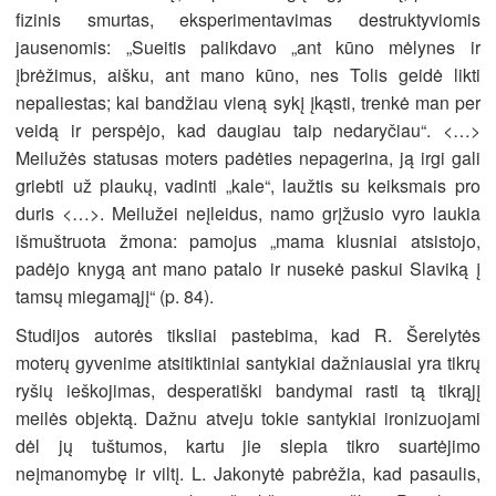
fizinis smurtas, eksperimentavimas destruktyviomis
jausenomis: „Sueitis palikdavo „ant kūno mėlynes ir
įbrėžimus, aišku, ant mano kūno, nes Tolis geidė likti
nepaliestas; kai bandžiau vieną sykį įkąsti, trenkė man per
veidą ir perspėjo, kad daugiau taip nedaryčiau“. <…>
Meilužės statusas moters padėties nepagerina, ją irgi gali
griebti už plaukų, vadinti „kale“, laužtis su keiksmais pro
duris <…>. Meilužei neįleidus, namo grįžusio vyro laukia
išmuštruota žmona: pamojus „mama klusniai atsistojo,
padėjo knygą ant mano patalo ir nusekė paskui Slaviką į
tamsų miegamąjį“ (p. 84).
Studijos autorės tiksliai pastebima, kad R. Šerelytės
moterų gyvenime atsitiktiniai santykiai dažniausiai yra tikrų
ryšių ieškojimas, desperatiški bandymai rasti tą tikrąjį
meilės objektą. Dažnu atveju tokie santykiai ironizuojami
dėl jų tuštumos, kartu jie slepia tikro suartėjimo
neįmanomybę ir viltį. L. Jakonytė pabrėžia, kad pasaulis,