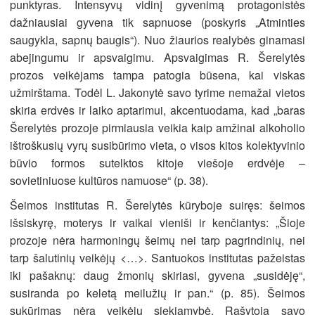
punktyras. Intensyvų vidinį gyvenimą protagonistės
dažniausiai gyvena tik sapnuose (poskyris „Atminties
saugykla, sapnų baugis“). Nuo žiaurios realybės ginamasi
abejingumu ir apsvaigimu. Apsvaigimas R. Šerelytės
prozos veikėjams tampa patogia būsena, kai viskas
užmirštama. Todėl L. Jakonytė savo tyrime nemažai vietos
skiria erdvės ir laiko aptarimui, akcentuodama, kad „baras
Šerelytės prozoje pirmiausia veikia kaip amžinai alkoholio
ištroškusių vyrų susibūrimo vieta, o visos kitos kolektyvinio
būvio formos sutelktos kitoje viešoje erdvėje –
sovietiniuose kultūros namuose“ (p. 38).
Šeimos institutas R. Šerelytės kūryboje suiręs: šeimos
išsiskyrę, moterys ir vaikai vieniši ir kenčiantys: „Šioje
prozoje nėra harmoningų šeimų nei tarp pagrindinių, nei
tarp šalutinių veikėjų <…>. Santuokos institutas pažeistas
iki pašaknų: daug žmonių skiriasi, gyvena „susidėję“,
susiranda po keletą meilužių ir pan.“ (p. 85). Šeimos
sukūrimas nėra veikėjų siekiamybė. Rašytoja savo