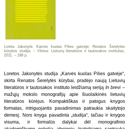
Loreta Jakonytė. Karvės kuolas Pilies gatvėje: Renatos Šerelytės
kūrybos studija. – Vilnius: Lietuvių literatūros ir tautosakos institutas,
2011. – 188 p.
Loretos Jakonytės studija „Karvės kuolas Pilies gatvėje“,
skirta Renatos Šerelytės kūrybai, pradėjo naują Lietuvių
literatūros ir tautosakos instituto leidžiamą seriją
In brevi
–
mažųjų mokslo monografijų apie šiuolaikinės lietuvių
literatūros kūrėjus. Kompaktiškas ir patogus knygos
formatas, intriguojantis pavadinimas patraukia skaitytojo
dėmesį. Nors knyga pavadinta „studija“, tačiau ir knygos
visuma, ir formalūs dalykai dėl monografinio
akademiškumo nekelia abejonių (pateikiama santrauka