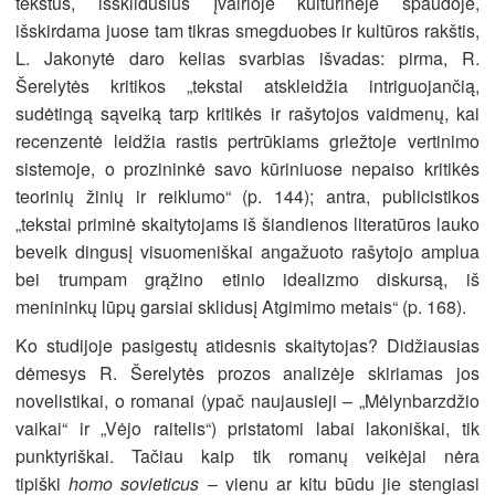
tekstus, išsklidusius įvairioje kultūrinėje spaudoje,
išskirdama juose tam tikras smegduobes ir kultūros rakštis,
L. Jakonytė daro kelias svarbias išvadas: pirma, R.
Šerelytės kritikos „tekstai atskleidžia intriguojančią,
sudėtingą sąveiką tarp kritikės ir rašytojos vaidmenų, kai
recenzentė leidžia rastis pertrūkiams griežtoje vertinimo
sistemoje, o prozininkė savo kūriniuose nepaiso kritikės
teorinių žinių ir reiklumo“ (p. 144); antra, publicistikos
„tekstai priminė skaitytojams iš šiandienos literatūros lauko
beveik dingusį visuomeniškai angažuoto rašytojo amplua
bei trumpam grąžino etinio idealizmo diskursą, iš
menininkų lūpų garsiai sklidusį Atgimimo metais“ (p. 168).
Ko studijoje pasigestų atidesnis skaitytojas? Didžiausias
dėmesys R. Šerelytės prozos analizėje skiriamas jos
novelistikai, o romanai (ypač naujausieji – „Mėlynbarzdžio
vaikai“ ir „Vėjo raitelis“) pristatomi labai lakoniškai, tik
punktyriškai. Tačiau kaip tik romanų veikėjai nėra
tipiški
homo sovieticus
– vienu ar kitu būdu jie stengiasi