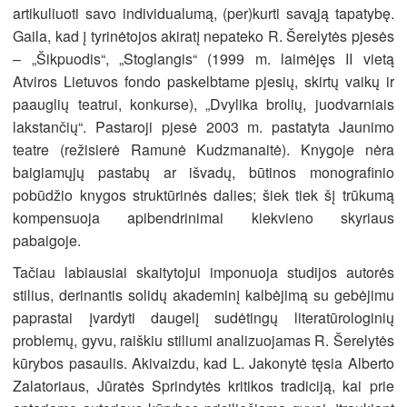
artikuliuoti savo individualumą, (per)kurti savąją tapatybę.
Gaila, kad į tyrinėtojos akiratį nepateko R. Šerelytės pjesės
– „Šikpuodis“, „Stoglangis“ (1999 m. laimėjęs II vietą
Atviros Lietuvos fondo paskelbtame pjesių, skirtų vaikų ir
paauglių teatrui, konkurse), „Dvylika brolių, juodvarniais
lakstančių“. Pastaroji pjesė 2003 m. pastatyta Jaunimo
teatre (režisierė Ramunė Kudzmanaitė). Knygoje nėra
baigiamųjų pastabų ar išvadų, būtinos monografinio
pobūdžio knygos struktūrinės dalies; šiek tiek šį trūkumą
kompensuoja apibendrinimai kiekvieno skyriaus
pabaigoje.
Tačiau labiausiai skaitytojui imponuoja studijos autorės
stilius, derinantis solidų akademinį kalbėjimą su gebėjimu
paprastai įvardyti daugelį sudėtingų literatūrologinių
problemų, gyvu, raiškiu stiliumi analizuojamas R. Šerelytės
kūrybos pasaulis. Akivaizdu, kad L. Jakonytė tęsia Alberto
Zalatoriaus, Jūratės Sprindytės kritikos tradiciją, kai prie