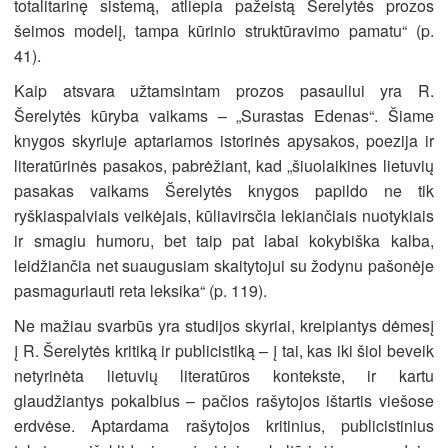
totalitarinę sistemą, atliepia pažeistą Šerelytės prozos
šeimos modelį, tampa kūrinio struktūravimo pamatu“ (p.
41).
Kaip atsvara užtamsintam prozos pasauliui yra R.
Šerelytės kūryba vaikams – „Surastas Edenas“. Šiame
knygos skyriuje aptariamos istorinės apysakos, poezija ir
literatūrinės pasakos, pabrėžiant, kad „šiuolaikines lietuvių
pasakas vaikams Šerelytės knygos papildo ne tik
ryškiaspalviais veikėjais, kūliavirsčia lekiančiais nuotykiais
ir smagiu humoru, bet taip pat labai kokybiška kalba,
leidžiančia net suaugusiam skaitytojui su žodynu pašonėje
pasmaguriauti reta leksika“ (p. 119).
Ne mažiau svarbūs yra studijos skyriai, kreipiantys dėmesį
į R. Šerelytės kritiką ir publicistiką – į tai, kas iki šiol beveik
netyrinėta lietuvių literatūros kontekste, ir kartu
glaudžiantys pokalbius – pačios rašytojos ištartis viešose
erdvėse. Aptardama rašytojos kritinius, publicistinius