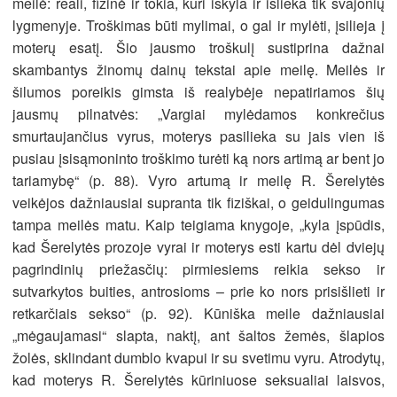
meilė: reali, fizinė ir tokia, kuri iškyla ir išlieka tik svajonių
lygmenyje. Troškimas būti mylimai, o gal ir mylėti, įsilieja į
moterų esatį. Šio jausmo troškulį sustiprina dažnai
skambantys žinomų dainų tekstai apie meilę. Meilės ir
šilumos poreikis gimsta iš realybėje nepatiriamos šių
jausmų pilnatvės: „Vargiai mylėdamos konkrečius
smurtaujančius vyrus, moterys pasilieka su jais vien iš
pusiau įsisąmoninto troškimo turėti ką nors artimą ar bent jo
tariamybę“ (p. 88). Vyro artumą ir meilę R. Šerelytės
veikėjos dažniausiai supranta tik fiziškai, o geidulingumas
tampa meilės matu. Kaip teigiama knygoje, „kyla įspūdis,
kad Šerelytės prozoje vyrai ir moterys esti kartu dėl dviejų
pagrindinių priežasčių: pirmiesiems reikia sekso ir
sutvarkytos buities, antrosioms – prie ko nors prisišlieti ir
retkarčiais sekso“ (p. 92). Kūniška meile dažniausiai
„mėgaujamasi“ slapta, naktį, ant šaltos žemės, šlapios
žolės, sklindant dumblo kvapui ir su svetimu vyru. Atrodytų,
kad moterys R. Šerelytės kūriniuose seksualiai laisvos,