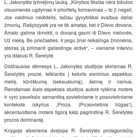
L. Jakonytės tyrinėjimų lauką. „Kūrybos tikslas nėra tobulos
visuomenės ugdymas ir prioritetų formavimas – to ji negali.
Jos vaidmuo nedidelis, tačiau gyvybiškai svarbus daliai
žmonių. Rašytojystė yra ne tik amatas, bet ir Dievo dovana.
Amato galima išmokti, o dovaną gauni iš Dievo malonės.
Už nieką. Be priežasties. Ir jeigu jinai reikalinga žmonėms,
atsiras ją priimanti gailestinga erdvė“, – viename interviu
yra ištarusi R. Šerelytė.
Didžiausias dėmesys L. Jakonytės studijoje skiriamas R.
Šerelytės prozai, telkiantis į keturis esminius aspektus:
meilę, kūniškumą (seksualumą), šeimą ir namus.
Remdamasi šiais aspektais studijos autorė ryškina moters
ir vyro paveikslo semantiką sovietiniame ir posovietiniame
kontekste (skyrius „Proza. (Po)sovietinis liūgas“),
akcentuodama moters figūrą kaip pagrindinę R. Šerelytės
prozos dominantę.
Knygoje atveriama dvejopa R. Šerelytės protagonisčių