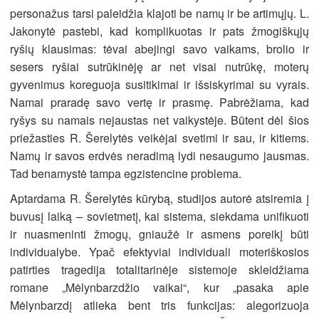
personažus tarsi paleidžia klajoti be namų ir be artimųjų. L.
Jakonytė pastebi, kad komplikuotas ir pats žmogiškųjų
ryšių klausimas: tėvai abejingi savo vaikams, brolio ir
sesers ryšiai sutrūkinėję ar net visai nutrūkę, moterų
gyvenimus koreguoja susitikimai ir išsiskyrimai su vyrais.
Namai praradę savo vertę ir prasmę. Pabrėžiama, kad
ryšys su namais nejaustas net vaikystėje. Būtent dėl šios
priežasties R. Šerelytės veikėjai svetimi ir sau, ir kitiems.
Namų ir savos erdvės neradimą lydi nesaugumo jausmas.
Tad benamystė tampa egzistencine problema.
Aptardama R. Šerelytės kūrybą, studijos autorė atsiremia į
buvusį laiką – sovietmetį, kai sistema, siekdama unifikuoti
ir nuasmeninti žmogų, gniaužė ir asmens poreikį būti
individualybe. Ypač efektyviai individuali moteriškosios
patirties tragedija totalitarinėje sistemoje skleidžiama
romane „Mėlynbarzdžio vaikai“, kur „pasaka apie
Mėlynbarzdį atlieka bent tris funkcijas: alegorizuoja