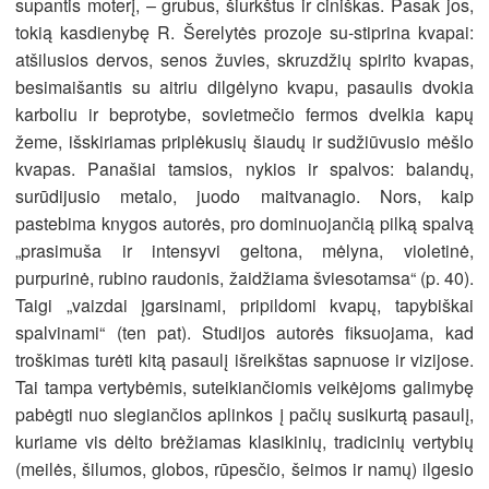
supantis moterį, – grubus, šiurkštus ir ciniškas. Pasak jos,
tokią kasdienybę R. Šerelytės prozoje su-stiprina kvapai:
atšilusios dervos, senos žuvies, skruzdžių spirito kvapas,
besimaišantis su aitriu dilgėlyno kvapu, pasaulis dvokia
karboliu ir beprotybe, sovietmečio fermos dvelkia kapų
žeme, išskiriamas priplėkusių šiaudų ir sudžiūvusio mėšlo
kvapas. Panašiai tamsios, nykios ir spalvos: balandų,
surūdijusio metalo, juodo maitvanagio. Nors, kaip
pastebima knygos autorės, pro dominuojančią pilką spalvą
„prasimuša ir intensyvi geltona, mėlyna, violetinė,
purpurinė, rubino raudonis, žaidžiama šviesotamsa“ (p. 40).
Taigi „vaizdai įgarsinami, pripildomi kvapų, tapybiškai
spalvinami“ (ten pat). Studijos autorės fiksuojama, kad
troškimas turėti kitą pasaulį išreikštas sapnuose ir vizijose.
Tai tampa vertybėmis, suteikiančiomis veikėjoms galimybę
pabėgti nuo slegiančios aplinkos į pačių susikurtą pasaulį,
kuriame vis dėlto brėžiamas klasikinių, tradicinių vertybių
(meilės, šilumos, globos, rūpesčio, šeimos ir namų) ilgesio