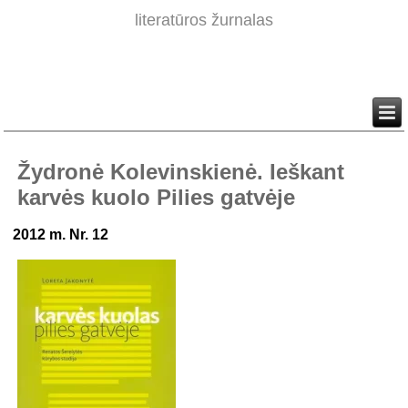
literatūros žurnalas
Žydronė Kolevinskienė. Ieškant
karvės kuolo Pilies gatvėje
2012 m. Nr. 12