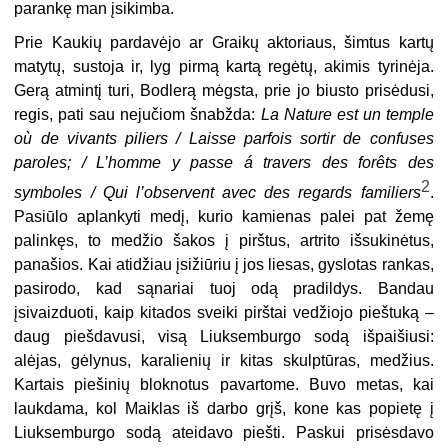
parankę man įsikimba.
Prie Kaukių pardavėjo ar Graikų aktoriaus, šimtus kartų
matytų, sustoja ir, lyg pirmą kartą regėtų, akimis tyrinėja.
Gerą atmintį turi, Bodlerą mėgsta, prie jo biusto prisėdusi,
regis, pati sau nejučiom šnabžda:
La Nature est un temple
où de vivants piliers / Laisse parfois sortir de confuses
paroles; / L’homme y passe á travers des forêts des
2
symboles / Qui l’observent avec des regards familiers
.
Pasiūlo aplankyti medį, kurio kamienas palei pat žemę
palinkęs, to medžio šakos į pirštus, artrito išsukinėtus,
panašios. Kai atidžiau įsižiūriu į jos liesas, gyslotas rankas,
pasirodo, kad sąnariai tuoj odą pradildys. Bandau
įsivaizduoti, kaip kitados sveiki pirštai vedžiojo pieštuką –
daug piešdavusi, visą Liuksemburgo sodą išpaišiusi:
alėjas, gėlynus, karalienių ir kitas skulptūras, medžius.
Kartais piešinių bloknotus pavartome. Buvo metas, kai
laukdama, kol Maiklas iš darbo grįš, kone kas popietę į
Liuksemburgo sodą ateidavo piešti. Paskui prisėsdavo