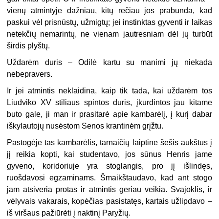
vienų atmintyje dažniau, kitų rečiau jos prabunda, kad
paskui vėl prisnūstų, užmigtų; jei instinktas gyventi ir laikas
netekčių nemarintų, ne vienam jautresniam dėl jų turbūt
širdis plyštų.
Uždarėm duris – Odilė kartu su manimi jų niekada
nebepravers.
Ir jei atmintis neklaidina, kaip tik tada, kai uždarėm tos
Liudviko XV stiliaus spintos duris, įkurdintos jau kitame
buto gale, ji man ir prasitarė apie kambarėlį, į kurį dabar
iškylautojų nusėstom Senos krantinėm grįžtu.
Pastogėje tas kambarėlis, tarnaičių laiptine šešis aukštus į
jį reikia kopti, kai studentavo, jos sūnus Henris jame
gyveno, koridoriuje yra stoglangis, pro jį išlindęs,
ruošdavosi egzaminams. Šmaikštaudavo, kad ant stogo
jam atsiveria protas ir atmintis geriau veikia. Svajoklis, ir
vėlyvais vakarais, kopėčias pasistatęs, kartais užlipdavo –
iš viršaus pažiūrėti į naktinį Paryžių.