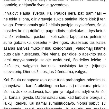
pamiršę, artėjančia švente gyvendavo.
Ir valgyti Paula išverda. Kai Paulos nėra, pati gaminasi –
ne tokia silpna, o ir virtuvėje suktis patinka. Nors kiek ji ten
valgo. Permatomais griežinėliais pasipjaustys dešros, šalia
pasidės keletą ridikėlių, pagrindinis patiekalas – trys keturi
itališki virtinukai, paskui – keli salotų lapeliai su pelėsinio
sūrio gabaliuku, desertui – dvi figos. Susikraus tas katės
ašaras ant vežimuko ir ilgu koridoriumi į valgomąjį kitame
buto gale nusistums. Prie vienai per didelio apskrito stalo
tarsi negyvenamoje saloje atsidūrusi, išsidėlios lėkštę ir
lėkštutes, valgymo įrankius, pasistatys taurę. Įsijungs
televizorių. Dienos žinios, jas žiūrėdama, valgys.
Kol Paula nepapasakojo apie tuos prabangius priėmimus,
manydavau, kad iš aikštingumo kartais į restoraną pietauti
išeina. Juk skųsdavosi, kad pirmyn atgal stumdyti vežimėlį
jai kartais įgrysta. Dabar sakau sau, kad turbūt ir praėjusių
laikų ilgesys. Kai namai šurmuliuodavo. Noras pabūti su