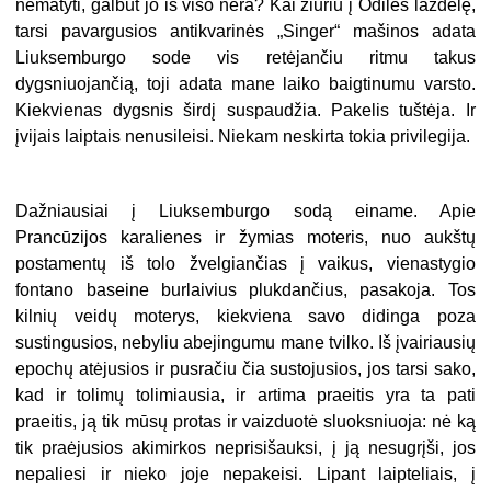
nematyti, galbūt jo iš viso nėra? Kai žiūriu į Odilės lazdelę,
tarsi pavargusios antikvarinės „Singer“
mašinos adata
Liuksemburgo sode vis retėjančiu ritmu takus
dygsniuojančią, toji adata mane laiko baigtinumu varsto.
Kiekvienas dygsnis širdį suspaudžia. Pakelis tuštėja. Ir
įvijais laiptais nenusileisi. Niekam neskirta tokia privilegija.
Dažniausiai į Liuksemburgo sodą einame. Apie
Prancūzijos karalienes ir žymias moteris, nuo aukštų
postamentų iš tolo žvelgiančias į vaikus, vienastygio
fontano baseine burlaivius plukdančius, pasakoja. Tos
kilnių veidų moterys, kiekviena savo didinga poza
sustingusios, nebyliu abejingumu mane tvilko. Iš įvairiausių
epochų atėjusios ir pusračiu čia sustojusios, jos tarsi sako,
kad ir tolimų tolimiausia, ir artima praeitis yra ta pati
praeitis, ją tik mūsų protas ir vaizduotė sluoksniuoja: nė ką
tik praėjusios akimirkos neprisišauksi, į ją nesugrįši, jos
nepaliesi ir nieko joje nepakeisi. Lipant laipteliais, į