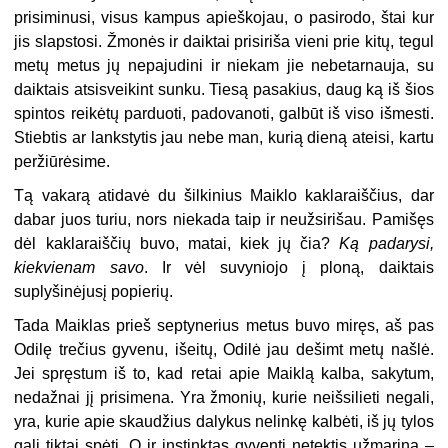
prisiminusi, visus kampus apieškojau, o pasirodo, štai kur
jis slapstosi. Žmonės ir daiktai prisiriša vieni prie kitų, tegul
metų metus jų nepajudini ir niekam jie nebetarnauja, su
daiktais atsisveikint sunku. Tiesą pasakius, daug ką iš šios
spintos reikėtų parduoti, padovanoti, galbūt iš viso išmesti.
Stiebtis ar lankstytis jau nebe man, kurią dieną ateisi, kartu
peržiūrėsime.
Tą vakarą atidavė du šilkinius Maiklo kaklaraiščius, dar
dabar juos turiu, nors niekada taip ir neužsirišau. Pamišęs
dėl kaklaraiščių buvo, matai, kiek jų čia?
Ką padarysi,
kiekvienam savo
. Ir vėl suvyniojo į ploną, daiktais
suplyšinėjusį popierių.
Tada Maiklas prieš septynerius metus buvo miręs, aš pas
Odilę trečius gyvenu, išeitų, Odilė jau dešimt metų našlė.
Jei spręstum iš to, kad retai apie Maiklą kalba, sakytum,
nedažnai jį prisimena. Yra žmonių, kurie neišsilieti negali,
yra, kurie apie skaudžius dalykus nelinkę kalbėti, iš jų tylos
gali tiktai spėti. O ir instinktas gyventi netektis užmarina –