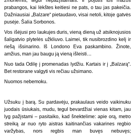
žmonėmis, tegul nepažįstamais. Ir pojūtis tos mažos
prabangos, kai lėkštes keitiesi ne pats, o tau jas pakeičia.
Dažniausiai „Balzare“ pietaudavo, visai netoli, kitoje gatvės
pusėje. Šalia Sorbonos.
Vos išėjusi pro laukujes duris, vieną dieną už atsiknojusios
šaligatvio plytelės užkliuvo. Laimei, tik nusibrozdino kelį ir
riešą išsinarino. Iš Londono Eva paskambino. Žinote,
amžius, man jau baugu ją vieną išleisti…
Nuo tada Odilę į promenadas lydžiu. Kartais ir į „Balzarą“.
Bet restorane valgyti vis rečiau užsimano.
Nuomos nebemoku.
Užsuku į barą. Su pardavėju, prakaulaus veido vaikinuku
juodais ūsiukais, mudu, tegul bevardžiai vienas kitam, jau
lyg pažįstami – pasitaiko, kad šnektelime: apie orą, metro
streiką ar nuo ryto aistras kaitinančias vakarines regbio
varžybas, nors regbis man buvęs nebuvęs;