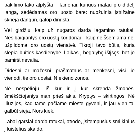
pakilimo tako atplyšta – laineriai, kuriuos matau pro didelį
langą, sėdėdamas oro uosto bare: nuožulnia įstrižaine
skrieja dangun, galop dingsta.
Vėl girdžiu, kaip už nugaros darda lagamino ratukai.
Nesibaigiantys oro uostų koridoriai – kaip neišsemiama nei
užpildoma oro uostų vienatvė. Tikroji tavo būtis, kurią
slepia buities kasdienybė. Laikas į begalybę ištįsęs, bet jo
pamiršt nevalia.
Didesni ar mažesni, prašmatnūs ar menkesni, visi jie
vienodi, tie oro uostai. Niekieno zonos.
Nė nespėlioju, iš kur ir į kur skrenda žmonės,
šmėkščiojantys man prieš akis. Kryptys – skirtingos. Nė
iliuzijos, kad tame pačiame mieste gyveni, ir jau vien tai
galbūt sieja. Nors kiek.
Labai garsiai darda ratukai, atrodo, įsitempusius smilkinius
į luistelius skaldo.