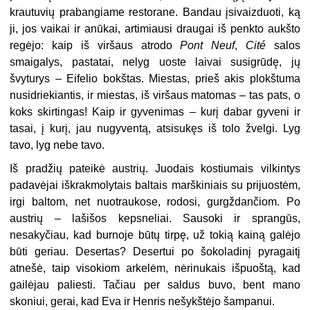
krautuvių prabangiame restorane. Bandau įsivaizduoti, ką
ji, jos vaikai ir anūkai, artimiausi draugai iš penkto aukšto
regėjo: kaip iš viršaus atrodo
Pont Neuf
,
Cité
salos
smaigalys, pastatai, nelyg uoste laivai susigrūdę, jų
švyturys – Eifelio bokštas. Miestas, prieš akis plokštuma
nusidriekiantis, ir miestas, iš viršaus matomas – tas pats, o
koks skirtingas! Kaip ir gyvenimas – kurį dabar gyveni ir
tasai, į kurį, jau nugyventą, atsisukęs iš tolo žvelgi. Lyg
tavo, lyg nebe tavo.
Iš pradžių pateikė austrių. Juodais kostiumais vilkintys
padavėjai iškrakmolytais baltais marškiniais su prijuostėm,
irgi baltom, net nuotraukose, rodosi, gurgždančiom. Po
austrių – lašišos kepsneliai. Sausoki ir sprangūs,
nesakyčiau, kad burnoje būtų tirpę, už tokią kainą galėjo
būti geriau. Desertas? Desertui po šokoladinį pyragaitį
atnešė, taip visokiom arkelėm, nėrinukais išpuoštą, kad
gailėjau paliesti. Tačiau per saldus buvo, bent mano
skoniui, gerai, kad Eva ir Henris nešykštėjo šampanui.