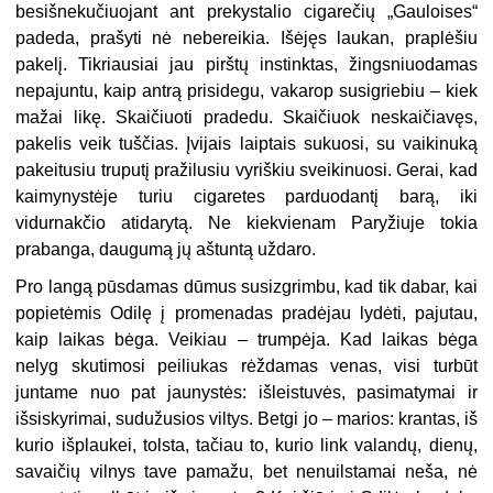
besišnekučiuojant ant prekystalio cigarečių „Gauloises“
padeda, prašyti nė nebereikia. Išėjęs laukan, praplėšiu
pakelį. Tikriausiai jau pirštų instinktas, žingsniuodamas
nepajuntu, kaip antrą prisidegu, vakarop susigriebiu – kiek
mažai likę. Skaičiuoti pradedu. Skaičiuok neskaičiavęs,
pakelis veik tuščias. Įvijais laiptais sukuosi, su vaikinuką
pakeitusiu truputį pražilusiu vyriškiu sveikinuosi. Gerai, kad
kaimynystėje turiu cigaretes parduodantį barą, iki
vidurnakčio atidarytą. Ne kiekvienam Paryžiuje tokia
prabanga, daugumą jų aštuntą uždaro.
Pro langą pūsdamas dūmus susizgrimbu, kad tik dabar, kai
popietėmis Odilę į promenadas
pradėjau lydėti, pajutau,
kaip laikas bėga. Veikiau – trumpėja. Kad laikas bėga
nelyg skutimosi peiliukas rėždamas venas, visi turbūt
juntame nuo pat jaunystės: išleistuvės, pasimatymai ir
išsiskyrimai, sudužusios viltys. Betgi jo – marios: krantas, iš
kurio išplaukei, tolsta, tačiau to, kurio link valandų, dienų,
savaičių vilnys tave pamažu, bet nenuilstamai neša, nė