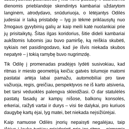
dienomis prieblandoje skendintys kambariai uždarytom
langinėm, atrodydavo, snūduriuoja, o lėtėjantys Odilės
judesiai ir laiką pristabdę – lyg jo tėkmė priklausytų nuo
žmogaus gyvybinių galių ar kaip meili katė nuolankiai prie
jų prisitaikytų. Šitas ilgas koridorius, šitie dideli kambariai
aukštomis lubomis jau buvo pamiršę, ką reiškia skubėti,
sykiais net pasidingodavo, kad jie išvis niekada skubos
nepatyrė – į tokią ramybę buvo nugrimzdę.
Tik Odilę į promenadas pradėjęs lydėti susivokiau, kad
ritmas ir miesto geometriją keičia: gatvės tolumoje matomi
pastatai artėja labai pamažu, automobiliai pro tave
važiuoja, regis, greičiau, perspektyvos ne iš karto atsiveria,
bet tarsi vėduoklės palengva skleidžiasi. O dar statulėlės
pastatų fasadų ar kampų nišose, balkonų konsolės,
erkeriai, raižyti vartai ir durys – visi tie dalykai, pro kuriuos
daugybę kartų ėjai, lyg matei, bet niekada neįsižiūrėjai.
Kaip namuose Odilės įnorių nepaisyti negalėjau, taip