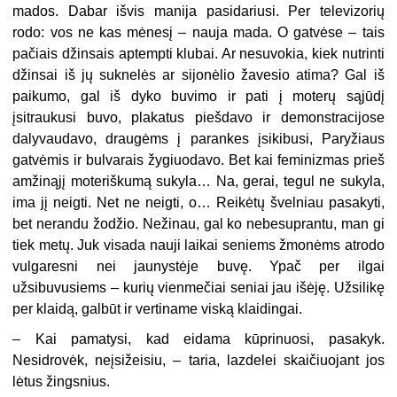
mados. Dabar išvis manija pasidariusi. Per televizorių
rodo: vos ne kas mėnesį – nauja mada. O gatvėse – tais
pačiais džinsais aptempti klubai. Ar nesuvokia, kiek nutrinti
džinsai iš jų suknelės ar sijonėlio žavesio atima? Gal iš
paikumo, gal iš dyko buvimo ir pati į moterų sąjūdį
įsitraukusi buvo, plakatus piešdavo ir demonstracijose
dalyvaudavo, draugėms į parankes įsikibusi, Paryžiaus
gatvėmis ir bulvarais žygiuodavo. Bet kai feminizmas prieš
amžinąjį moteriškumą sukyla… Na, gerai, tegul ne sukyla,
ima jį neigti. Net ne neigti, o… Reikėtų švelniau pasakyti,
bet nerandu žodžio. Nežinau, gal ko nebesuprantu, man gi
tiek metų. Juk visada nauji laikai seniems žmonėms atrodo
vulgaresni nei jaunystėje buvę. Ypač per ilgai
užsibuvusiems – kurių vienmečiai seniai jau išėję. Užsilikę
per klaidą, galbūt ir vertiname viską klaidingai.
–
Kai pamatysi, kad eidama kūprinuosi, pasakyk.
Nesidrovėk, neįsižeisiu, – taria, lazdelei skaičiuojant jos
lėtus žingsnius.