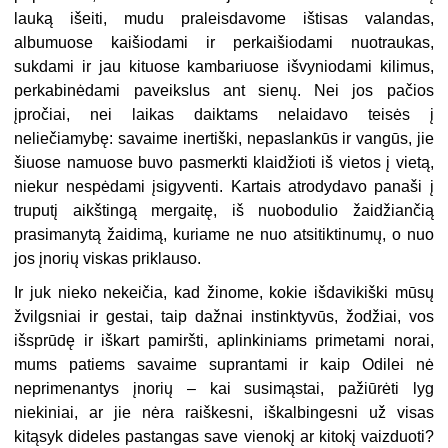
lauką išeiti, mudu praleisdavome ištisas valandas,
albumuose kaišiodami ir perkaišiodami nuotraukas,
sukdami ir jau kituose kambariuose išvyniodami kilimus,
perkabinėdami paveikslus ant sienų. Nei jos pačios
įpročiai, nei laikas daiktams nelaidavo teisės į
neliečiamybę: savaime inertiški, nepaslankūs ir vangūs, jie
šiuose namuose buvo pasmerkti klaidžioti iš vietos į vietą,
niekur nespėdami įsigyventi. Kartais atrodydavo panaši į
truputį aikštingą mergaitę, iš nuobodulio žaidžiančią
prasimanytą žaidimą, kuriame ne nuo atsitiktinumų, o nuo
jos įnorių viskas priklauso.
Ir juk nieko nekeičia, kad žinome, kokie išdavikiški mūsų
žvilgsniai ir gestai, taip dažnai instinktyvūs, žodžiai, vos
išsprūdę ir iškart pamiršti, aplinkiniams primetami norai,
mums patiems savaime suprantami ir kaip Odilei nė
neprimenantys įnorių – kai susimąstai, pažiūrėti lyg
niekiniai, ar jie nėra raiškesni, iškalbingesni už visas
kitąsyk dideles pastangas save vienokį ar kitokį vaizduoti?