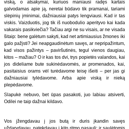
viską, o atsakymai, kuriuos maniausi radęs kartais
galvodamas apie ją, neretai būdavo tik pramanai, tariami
slėpinių įminimai, dažniausiai patys lengviausi. Kad ir tas
viskis. Vaizduotis, jog tik iš nuobodulio aperityvo kai kada
vakarais pasikviečia? Tačiau argi ne su visais, ar ne visada
šitaip: bene galėtum sakyti, kad net artimiausius žmones iki
galo pažįsti? Jei neapgaudinėtum savęs, ar nepripažintum,
kad visos pažintys – paviršutinės, tegul vienos daugiau,
kitos – mažiau? O ir kas tos dvi, trys popietės valandos, kai
jos dideliame bute sukinėdavomės, ar promenados, kai,
pasitaisius orams vėl turėdavome teisę išeiti – per jas gi
dažniausiai tylėdavome. Arba apie viską ir nieką
plepėdavome.
Slapukė nebuvo, bet ūpas pasakoti, juo labiau atsiverti,
Odilei ne taip dažnai kildavo.
Vos įžengdavau į jos butą ir duris įkandin savęs
uždarydavau, patekdavau į kito ritmo pasaulį: ir saulėtomis