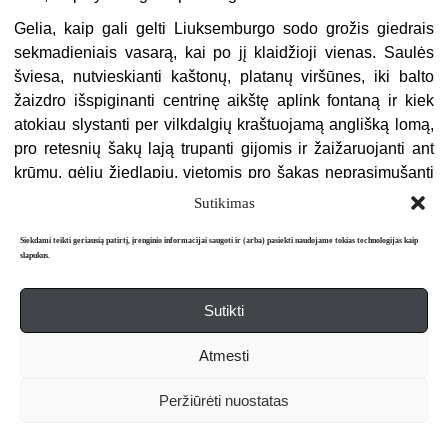
Gelia, kaip gali gelti Liuksemburgo sodo grožis giedrais
sekmadieniais vasarą, kai po jį klaidžioji vienas. Saulės
šviesa, nutvieskianti kaštonų, platanų viršūnes, iki balto
žaizdro išspiginanti centrinę aikštę aplink fontaną ir kiek
atokiau slystanti per vilkdalgių kraštuojamą anglišką lomą,
pro retesnių šakų lają trupanti gijomis ir žaižaruojanti ant
krūmų, gėlių žiedlapių, vietomis pro šakas neprasimušanti
ir ištisus plotus ūksmei paliekanti. Per nesibaigiančias kaip
Sutikimas
vienatvė alėjas, kai kur saulėtas, kai kur šešėliuose
Siekdami teikti geriausią patirtį, įrenginio informacijai saugoti ir (arba) pasiekti naudojame tokias technologijas kaip
skendinčias, po vieną, grupelėmis, šeimomis vaikšto
slapukus.
žmonės, ant suoliukų ar geležinių kėdžių sėdi,
šnekučiuojasi, iškylauja, knygas ar laikraščius skaito, kiti
Sutikti
nieko neveikia, sėdi, ir tiek. Kortuose taukši teniso
kamuoliukai, iš žaidimų aikštelių atsklinda vaikų
Atmesti
kleketavimas, lėlių teatre vėl rodo „Tris paršiukus“ – jau
dešimtmečiais tas pat. Iš kasdienių rūpesčių tinklo
Peržiūrėti nuostatas
išsprūdęs laisvadienis; gal dėl to, kad į grožį gali įsijausti
tik ramybės valandomis, jis man visada siejasi su