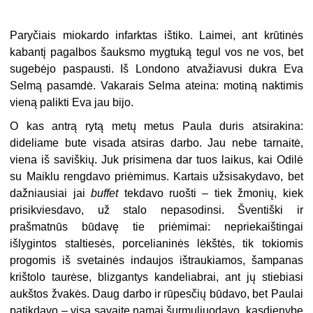
Paryčiais miokardo infarktas ištiko. Laimei, ant krūtinės
kabantį pagalbos šauksmo mygtuką tegul vos ne vos, bet
sugebėjo paspausti. Iš Londono atvažiavusi dukra Eva
Selmą pasamdė. Vakarais Selma ateina: motiną naktimis
vieną palikti Eva jau bijo.
O kas antrą rytą metų metus Paula duris atsirakina:
dideliame bute visada atsiras darbo. Jau nebe tarnaitė,
viena iš saviškių. Juk prisimena dar tuos laikus, kai Odilė
su Maiklu rengdavo priėmimus. Kartais užsisakydavo, bet
dažniausiai jai
buffet
tekdavo ruošti – tiek žmonių, kiek
prisikviesdavo, už stalo nepasodinsi. Šventiški ir
prašmatnūs būdavę tie priėmimai: nepriekaištingai
išlygintos staltiesės, porcelianinės lėkštės, tik tokiomis
progomis iš svetainės indaujos ištraukiamos, šampanas
krištolo taurėse, blizgantys kandeliabrai, ant jų stiebiasi
aukštos žvakės. Daug darbo ir rūpesčių būdavo, bet Paulai
patikdavo – visą savaitę namai šurmuliuodavo, kasdienybę