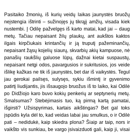
Pasitaiko žmonių, iš kurių veidų laikas jaunystės bruožų
neįstengia ištrinti – sužinojęs jų tikrąjį amžių, visada kiek
nustembi. Į Odilę pažvelgęs iš karto matai, kad jai – daug
metų. Tačiau nepaisant žilų plaukų, ant aukštos kaktos
ilgais kirpčiukais krintančių ir ją truputį pažeminančių,
nepaisant žąsų kojelių siaurų, skvarbių akių kampuose, nė
panašių raukšlių galuose lūpų, dažnai kietai suspaustų,
nepaisant netgi odos, pavargusios ir sukritusios, jos veide
išlikę kažkas ne tik iš jaunystės, bet dar iš vaikystės. Tegul
jau gerokai pailsęs, sulysęs, sykiu išmintį ir gyvenimo
patirtį liudijantis, jis išsaugojo bruožus iš to laiko, kai Odilė
po Didžiojo karo buvo kokių penkerių ar septynerių metų.
Smalsumas? Stebėjimasis tuo, ką pirmą kartą pamatai,
išgirsti? Užsispyrimas, kartais aikštingas? Bet gal toks
įspūdis kyla dėl to, kad veidas labai jau smulkus, o ir Odilė
pati – nedidukė, kaip skiedra plona? Šiaip ar taip, nors ir
vaikšto vis sunkiau, be vargo įsivaizduoti gali, kaip ji, visai