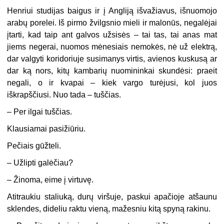
Henriui studijas baigus ir į Angliją išvažiavus, išnuomojo
arabų porelei. Iš pirmo žvilgsnio mieli ir malonūs, negalėjai
įtarti, kad taip ant galvos užsisės – tai tas, tai anas mat
jiems negerai, nuomos mėnesiais nemokės, nė už elektrą,
dar valgyti koridoriuje susimanys virtis, avienos kuskusą ar
dar ką nors, kitų kambarių nuomininkai skundėsi: praeit
negali, o ir kvapai – kiek vargo turėjusi, kol juos
iškrapščiusi. Nuo tada – tuščias.
–
Per ilgai tuščias.
Klausiamai pasižiūriu.
Pečiais gūžteli.
–
Užlipti galėčiau?
–
Žinoma, eime į virtuvę.
Atitraukiu staliuką, durų viršuje, paskui apačioje atšaunu
sklendes, dideliu raktu vieną, mažesniu kitą spyną rakinu.