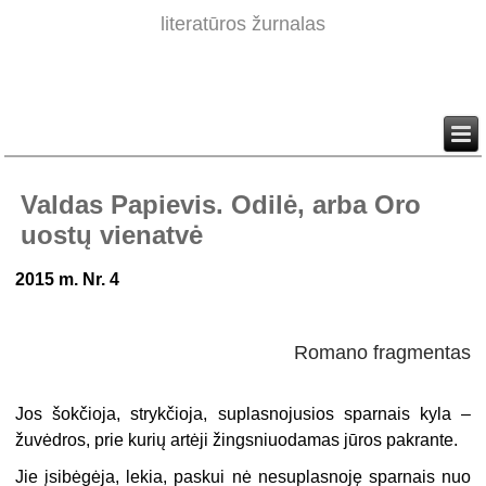
literatūros žurnalas
Valdas Papievis. Odilė, arba Oro
uostų vienatvė
2015 m. Nr. 4
Romano fragmentas
Jos šokčioja, strykčioja, suplasnojusios sparnais kyla –
žuvėdros, prie kurių artėji žingsniuodamas jūros pakrante.
Jie įsibėgėja, lekia, paskui nė nesuplasnoję sparnais nuo