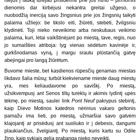
išėjus į lauką turėjau prisiderinti prie jos ritmo – pirmomis
dienomis dar kirbėjusi nekantra greitai užgeso, o
nuobodžią inerciją savo žingsnius prie jos žingsnių taikyti
palaima užliejo: be tikslo eiti, žiūrėti, stebėti, žvilgsniu
klydinėti. Toji nieko neveikimo arba neskubaus veikimo
palaima, kuri, lėtai vaikštinėjant po miestą, tave, regis, nuo
jo sumaišties atriboja: lyg vienas sėdėtum kavinėje ir,
gurkšnodamas vyną, į margu srautu plūstančią gatvę
abejingai pro langą žiūrėtum.
Buvome mieste, bet kasdienos rūpesčių genamas miestas
likdavo šalia mūsų; turbūt kiekviename mieste daug miestų
yra, mes keliaudavome po saviškį. Po miestą,
užsikvempusį ant Senos tiltų turėklų ir akimis lydintį upės
tėkmę, po miestą, saulei link
Pont Neuf
pakrypus stebintį,
kaip Dievo Motinos katedros nėrinius vakaro geltonis
pamažu ima lieti, po miestą, užmaršiai savo gatvėm
klajojantį ar prisėdusį ant suoliuko ir į debesis, dangumi
plaukiančius, žvelgiantį. Po miestą, kuris kartu su Odile
žino, kaip sykiais gelia prabanga nieko neveikti.