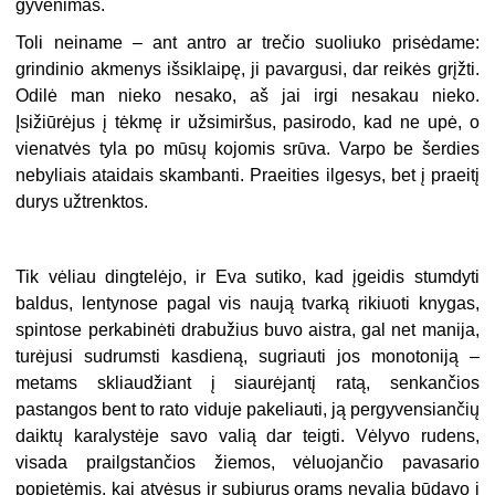
gyvenimas.
Toli neiname – ant antro ar trečio suoliuko prisėdame:
grindinio akmenys išsiklaipę, ji pavargusi, dar reikės grįžti.
Odilė man nieko nesako, aš jai irgi nesakau nieko.
Įsižiūrėjus į tėkmę ir užsimiršus, pasirodo, kad ne upė, o
vienatvės tyla po mūsų kojomis srūva. Varpo be šerdies
nebyliais ataidais skambanti. Praeities ilgesys, bet į praeitį
durys užtrenktos.
Tik vėliau dingtelėjo, ir Eva sutiko, kad įgeidis stumdyti
baldus, lentynose pagal vis naują tvarką rikiuoti knygas,
spintose perkabinėti drabužius buvo aistra, gal net manija,
turėjusi sudrumsti kasdieną, sugriauti jos monotoniją –
metams skliaudžiant į siaurėjantį ratą, senkančios
pastangos bent to rato viduje pakeliauti, ją pergyvensiančių
daiktų karalystėje savo valią dar teigti. Vėlyvo rudens,
visada prailgstančios žiemos, vėluojančio pavasario
popietėmis, kai atvėsus ir subjurus orams nevalia būdavo į