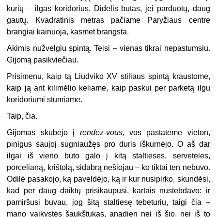
kurių – ilgas koridorius. Didelis butas, jei parduotų, daug
gautų. Kvadratinis metras pačiame Paryžiaus centre
brangiai kainuoja, kasmet brangsta.
Akimis nužvelgiu spintą. Teisi – vienas tikrai nepastumsiu.
Gijomą pasikviečiau.
Prisimenu, kaip tą Liudviko XV stiliaus spintą kraustome,
kaip ją ant kilimėlio keliame, kaip paskui per parketą ilgu
koridoriumi stumiame.
Taip, čia.
Gijomas skubėjo į
rendez-vous
, vos pastatėme vieton,
pinigus saujoj sugniaužęs pro duris iškurnėjo. O aš dar
ilgai iš vieno buto galo į kitą staltieses, servetėles,
porcelianą, krištolą, sidabrą nešiojau – ko tiktai ten nebuvo.
Odilė pasakojo, ką paveldėjo, ką ir kur nusipirko, skundėsi,
kad per daug daiktų prisikaupusi, kartais nustebdavo: ir
pamiršusi buvau, jog šitą staltiesę tebeturiu, taigi čia –
mano vaikystės šaukštukas, anądien nei iš šio, nei iš to