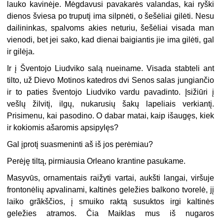
lauko kavinėje. Mėgdavusi pavakarės valandas, kai ryški
dienos šviesa po truputį ima silpnėti, o šešėliai gilėti. Nesu
dailininkas, spalvoms akies neturiu, šešėliai visada man
vienodi, bet jei sako, kad dienai baigiantis jie ima gilėti, gal
ir gilėja.
Ir į Šventojo Liudviko salą nueiname. Visada stabteli ant
tilto, už Dievo Motinos katedros dvi Senos salas jungiančio
ir to paties šventojo Liudviko vardu pavadinto. Įsižiūri į
vešlų žilvitį, ilgų, nukarusių šakų lapeliais verkiantį.
Prisimenu, kai pasodino. O dabar matai, kaip išaugęs, kiek
ir kokiomis ašaromis apsipylęs?
Gal įprotį suasmeninti aš iš jos perėmiau?
Perėję tiltą, pirmiausia Orleano krantine pasukame.
Masyvūs, ornamentais raižyti vartai, aukšti langai, viršuje
frontonėlių apvalinami, kaltinės geležies balkono tvorelė, jį
laiko grãkščios, į smuiko raktą susuktos irgi kaltinės
geležies atramos. Čia Maiklas mus iš nugaros