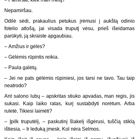
Nepamiršau.
Odilė sėdi, prakaulius petukus įrėmusi į aukštą odinio
fotelio atlošą, jai visada truputį vėsu, prieš išeidamas
parūkyti, ją skraiste apgaubiau.
–
Amžius ir gėlės?
–
Gėlėmis rūpintis reikia.
–
Paula galėtų.
–
Jei ne pats gėlėmis rūpiniesi, jos tarsi ne tavo. Tau taip
neatrodo?
Ant salono lubų – apskritas stiuko apvadas, man regis, jis
sukasi. Kaip laiko ratas, kurį sustabdyti norėtum. Arba
ruletė. Tikiesi laimėti?
–
Įpilk truputėlį, – paskutinį šlakelį išgėrusi, tuščią stiklą
ištiesia. – Ir leduką įmesk. Kol nėra Selmos.