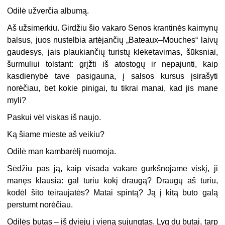
Odilė užverčia albumą.
Aš užsimerkiu. Girdžiu šio vakaro Senos krantinės kaimynų
balsus, juos nustelbia artėjančių „Bateaux–Mouches“ laivų
gaudesys, jais plaukiančių turistų kleketavimas, šūksniai,
šurmuliui tolstant: grįžti iš atostogų ir nepajunti, kaip
kasdienybė tave pasigauna, į salsos kursus įsirašyti
norėčiau, bet kokie pinigai, tu tikrai manai, kad jis mane
myli?
Paskui vėl viskas iš naujo.
Ką šiame mieste aš veikiu?
Odilė man kambarėlį nuomoja.
Sėdžiu pas ją, kaip visada vakare gurkšnojame viskį, ji
manęs klausia: gal turiu kokį draugą? Draugų aš turiu,
kodėl šito teiraujatės? Matai spintą? Ją į kitą buto galą
perstumt norėčiau.
Odilės butas – iš dviejų į vieną sujungtas. Lyg du butai, tarp