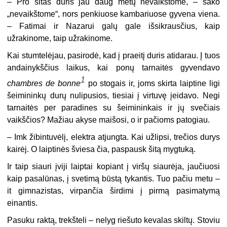
–
Pro šitas duris jau daug metų nevaikštome, – sako
„nevaikštome“, nors penkiuose kambariuose gyvena viena.
– Fatimai ir Nazarui galų gale išsikrausčius, kaip
užrakinome, taip užrakinome.
Kai stumtelėjau, pasirodė, kad į praeitį duris atidarau. Į tuos
andainykščius laikus, kai ponų tarnaitės gyvendavo
1
chambres de bonne
po stogais ir, joms skirta laiptine ligi
šeimininkų durų nulipusios, tiesiai į virtuvę įeidavo. Negi
tarnaitės per paradines su šeimininkais ir jų svečiais
vaikščios? Mažiau akyse maišosi, o ir pačioms patogiau.
–
Imk žibintuvėlį, elektra atjungta. Kai užlipsi, trečios durys
kairėj. O laiptinės šviesa čia, paspausk šitą mygtuką.
Ir taip siauri įviji laiptai kopiant į viršų siaurėja, jaučiuosi
kaip pasalūnas, į svetimą būstą tykantis. Tuo pačiu metu –
it gimnazistas, virpančia širdimi į pirmą pasimatymą
einantis.
Pasuku raktą, trekšteli – nelyg riešuto kevalas skiltų. Stoviu