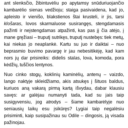
ant slenksčio, žibintuvėliu po apytamsy snūduriuojančio
kambarėlio sienas vedžioju; staiga pasivaidena, kad jo,
apleisto ir vienišo, blakstienos štai krusteli, ir jis, tarsi
klošaras
, lovos skarmaluose susirangęs, stengdamasis
pažinti ir neįstengdamas atpažinti, kas pas jį čia atėjo, į
mane gręžiasi – truputį sutrikęs, truputį nustebęs: tiek metų,
kai niekas jo neaplankė. Kartu su juo ir daiktai – nuo
beprasmio buvimo pavargę ir jau nebesitikėję, kad kam
nors jų dar prisireiks: didelis stalas, lova, komoda, pora
kėdžių, tuščios lentynos.
Nuo cinko stogų, koklinių kaminėlių, antenų – vaizdo,
lango naktyje skleidžiamo, akis atsukęs į šituos baldus,
kuriuos aną vakarą pirmą kartą išvydau, dabar klausiu
savęs: ar galėjau numanyti tada, kad su jais taip
susigyvensiu, jog atrodys – šiame kambarėlyje nuo
seniausių laikų esu įsikūręs? Lygiai taip negalėsiu
prisiminti, kaip susipažinau su Odile – dingosis, ją visada
pažinojau.