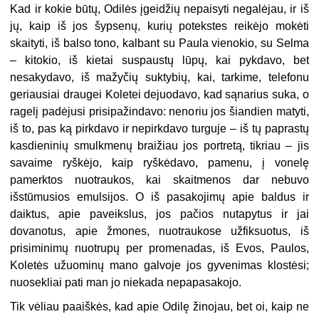
Kad ir kokie būtų, Odilės įgeidžių nepaisyti negalėjau, ir iš
jų, kaip iš jos šypsenų, kurių potekstes reikėjo mokėti
skaityti, iš balso tono, kalbant su Paula vienokio, su Selma
– kitokio, iš kietai suspaustų lūpų, kai pykdavo, bet
nesakydavo, iš mažyčių suktybių, kai, tarkime, telefonu
geriausiai draugei Koletei dejuodavo, kad sąnarius suka, o
ragelį padėjusi prisipažindavo: nenoriu jos šiandien matyti,
iš to, pas ką pirkdavo ir nepirkdavo turguje – iš tų paprastų
kasdieninių smulkmenų braižiau jos portretą, tikriau – jis
savaime ryškėjo, kaip ryškėdavo, pamenu, į vonelę
pamerktos nuotraukos, kai skaitmenos dar nebuvo
išstūmusios emulsijos. O iš pasakojimų apie baldus ir
daiktus, apie paveikslus, jos pačios nutapytus ir jai
dovanotus, apie žmones, nuotraukose užfiksuotus, iš
prisiminimų nuotrupų per promenadas, iš Evos, Paulos,
Koletės užuominų mano galvoje jos gyvenimas klostėsi;
nuosekliai pati man jo niekada nepapasakojo.
Tik vėliau paaiškės, kad apie Odilę žinojau, bet oi, kaip ne