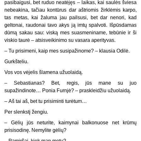
pasibaigusi, bet ruduo neatėjęs – laikas, kai saulės šviesa
nebeakina, tačiau kontūrus dar aštriomis žirklėmis karpo,
tas metas, kai žaluma jau pailsusi, bet dar nenori, kad
geltonai, raudonai tavo akys ją imtų spalvoti. Išpūsdamas
dūmą sakau sau: viską mes suasmeniname, tebūnie ir ši
viskio taurė – atsisveikinimo su vasara aperityvas.
–
Tu prisimeni, kaip mes susipažinome? – klausia Odilė.
Gurkšteliu.
Vos vos vėjelis šlamena užuolaidą.
–
Sebastianas? Bet, regis, jūs mane su juo
supažindinote… Ponia Furnjė? – praskleidžiu užuolaidą.
–
Aš tai aš, bet tu prisiminti turėtum…
Per slenkstį žengiu.
–
Gėlių jūs neturite, kaimynai balkonuose net krūmų
prisisodinę. Nemylite gėlių?
–
Pamiršai, kiek man metų?