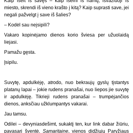
Kaip išeit iš savęs – kaip išeini iš namų, išvažiuoji iš
miesto, skrendi iš vieno krašto į kitą? Kaip suprasti save, jei
negali pažvelgt į save iš šalies?
–
Kodėl sau neįsipili?
Vakaro kopinėjamo dienos korio šviesa per užuolaidą
liejasi.
Pamažu gęsta.
Įsipilu.
Suvytę, apdulkėję, atrodo, nuo bekraujų gyslų tįstantys
platanų lapai – jokie rudens pranašai, nuo liepos jie suvytę
ir apdulkėję. Tikrieji rudens pranašai – trumpėjančios
dienos, anksčiau užklumpantys vakarai.
Jau tamsu.
Odilei – devyniasdešimt, sukaktį ten, kur link dabar žiūriu,
pavasarį šventė.
Samaritaine
, vienos didžiųjų Paryžiaus