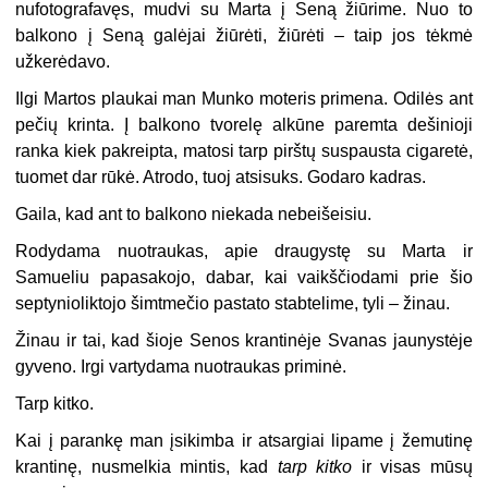
nufotografavęs, mudvi su Marta į Seną žiūrime. Nuo to
balkono į Seną galėjai žiūrėti, žiūrėti – taip jos tėkmė
užkerėdavo.
Ilgi Martos plaukai man Munko moteris primena. Odilės ant
pečių krinta. Į balkono tvorelę alkūne paremta dešinioji
ranka kiek pakreipta, matosi tarp pirštų suspausta cigaretė,
tuomet dar rūkė. Atrodo, tuoj atsisuks. Godaro kadras.
Gaila, kad ant to balkono niekada nebeišeisiu.
Rodydama nuotraukas, apie draugystę su Marta ir
Samueliu papasakojo, dabar, kai vaikščiodami prie šio
septynioliktojo šimtmečio pastato stabtelime, tyli – žinau.
Žinau ir tai, kad šioje Senos krantinėje Svanas jaunystėje
gyveno. Irgi vartydama nuotraukas priminė.
Tarp kitko.
Kai į parankę man įsikimba ir atsargiai lipame į žemutinę
krantinę, nusmelkia mintis, kad
tarp kitko
ir visas mūsų