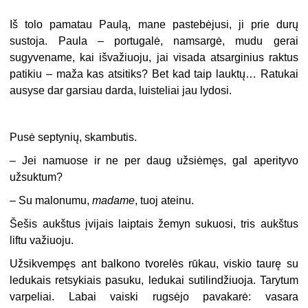
Iš tolo pamatau Paulą, mane pastebėjusi, ji prie durų
sustoja. Paula – portugalė, namsargė, mudu gerai
sugyvename, kai išvažiuoju, jai visada atsarginius raktus
patikiu – maža kas atsitiks? Bet kad taip lauktų… Ratukai
ausyse dar garsiau darda, luisteliai jau lydosi.
Pusė septynių, skambutis.
–
Jei namuose ir ne per daug užsiėmęs, gal aperityvo
užsuktum?
–
Su malonumu,
madame
, tuoj ateinu.
Šešis aukštus įvijais laiptais žemyn sukuosi, tris aukštus
liftu važiuoju.
Užsikvempęs ant balkono tvorelės rūkau, viskio taurę su
ledukais retsykiais pasuku, ledukai sutilindžiuoja. Tarytum
varpeliai. Labai vaiski rugsėjo pavakarė: vasara