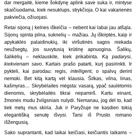
dar mergaitė, kieme šokdynę aplink save suka ir, mintyse
skaičiuodama, kiek nesuklups, strykčioja. O kai vakarienės
pakviečia, ožiuojasi.
Retai sijoną į kelnes iškeičia – nebent kai labai jau atšąla.
Sijonų spinta pilna, suknelių – mažiau. Jų iškirptės, kaip ir
apykaklės palaidinukių, iki viršutinės sagos niekada
neužsegtų, jos suvytusią krūtinę apnuogina. Šalikų,
šalikėlių – neklauskite, kiek prikabinta.
Ką padarysi,
kiekvienam savo
. Kartais prašo patarti, kurį pasirinkti. Ir
pykteli, kai parodau: regis,
intelligent
, o spalvų derint
nemoki. Bet kitą kartą vėl klausia. Šilkas, vilna, linas,
kašmyras… Skrybėlaites mėgsta: vasarą, ypač saulėtomis
dienomis, skrybėlaitės tikrai nepamirš. Kartu einant,
žmonės mudu žvilgsniais nulydi. Nemanau, jog dėl to, kad
tiek metų mus skiria. Juk ir Paryžiuje ne kasdien tokią
elegantišką senutę išvysi. Tarsi iš Prusto romano
išžengusią.
Sako suprantanti, kad laikai keičiasi, keičiantis laikams –