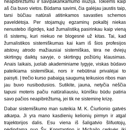
neapibrėžtumu ir savipakankamumo iliuzija. Tokiems kaip
aš čia buvo vietos. Būdama savimi, čia galėjau jaustis taip,
tarsi būčiau natūrali atitinkamos savasties schemos
paveldėtoja. Per stojamųjų egzaminų pokalbį niekas
nenustebo išgirdęs, kad žurnalistiką pasirinkau kaip vieną
iš sistemų, kuri niekuo ne blogesnė už kitas. Tai, kad
žurnalistikos sistemiškumas kai kam iš šios profesijos
atstovų atrodo mažiausiai sistemiškas, tėra ne dviejų
skirtingų daiktų savyje, o skirtingų požiūrių klausimas.
Anais laikais, juolab akademiniame lygyje, viskas būdavo
pateikiama sistemiškai, nors ir nebūtinai privalėjai to
paisyti. Į trečio kurso pabaigą saugumą teikusios ribos man
jau buvo nusibodusios. Sutikite, jauna, netyčia nėščia
tapusi moteris pačiu natūraliausiu, kūnišku būdu patiria
savo pačios neapibrėžtumą, jei tik ne sisteminę krizę.
Dabar sistemiškumo man suteikia M. K. Čiurlionio gatvės
atkarpa. Ji yra mano kasdienių kelionių pirmyn ir atgal
trajektorijos dalis. Esu viena iš šaligatvio šlifuotojų,
pėdindama nuo Šv. Konstantino ir Michailo cerkvės iki