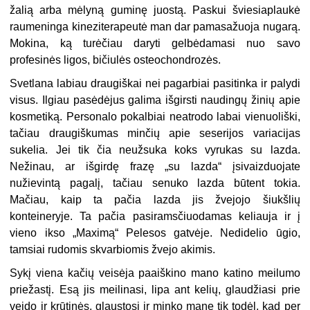
žalią arba mėlyną guminę juostą. Paskui šviesiaplaukė
raumeninga kineziterapeutė man dar pamasažuoja nugarą.
Mokina, ką turėčiau daryti gelbėdamasi nuo savo
profesinės ligos, bičiulės osteochondrozės.
Svetlana labiau draugiškai nei pagarbiai pasitinka ir palydi
visus. Ilgiau pasėdėjus galima išgirsti naudingų žinių apie
kosmetiką. Personalo pokalbiai neatrodo labai vienuoliški,
tačiau draugiškumas minčių apie seserijos variacijas
sukelia. Jei tik čia neužsuka koks vyrukas su lazda.
Nežinau, ar išgirdę frazę „su lazda“ įsivaizduojate
nužievintą pagalį, tačiau senuko lazda būtent tokia.
Mačiau, kaip ta pačia lazda jis žvejojo šiukšlių
konteineryje. Ta pačia pasiramsčiuodamas keliauja ir į
vieno ikso „Maximą“ Pelesos gatvėje. Nedidelio ūgio,
tamsiai rudomis skvarbiomis žvejo akimis.
Sykį viena kačių veisėja paaiškino mano katino meilumo
priežastį. Esą jis meilinasi, lipa ant kelių, glaudžiasi prie
veido ir krūtinės, glaustosi ir minko mane tik todėl, kad per