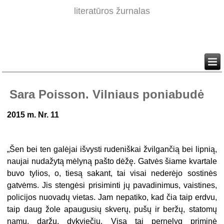
literatūros žurnalas
Sara Poisson. Vilniaus poniabudė
2015 m. Nr. 11
„Šen bei ten galėjai išvysti rudeniškai žvilgančią bei lipnią,
naujai nudažytą mėlyną pašto dėžę. Gatvės šiame kvartale
buvo tylios, o, tiesą sakant, tai visai nederėjo sostinės
gatvėms. Jis stengėsi prisiminti jų pavadinimus, vaistines,
policijos nuovadų vietas. Jam nepatiko, kad čia taip erdvu,
taip daug žole apaugusių skverų, pušų ir beržų, statomų
namų, daržų, dykviečių. Visa tai pernelyg priminė