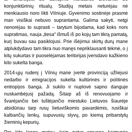
konjunktūrinių ritualų. Studijų metais neturėjau nė
menkiausio noro likti Vilniuje. Gyvenimo sostinėje prasmė
man visiškai nebuvo suprantama. Galima sakyti, netgi
nenorėjau to suprasti – tarytum bijodama, kad koks nors
supratimas, nauja „tiesa“ išmuš iš po kojų tam tikrą pamatą,
kurį buvau sau pasiklojusi. Prie išėjimui skirtų durų mane
atplukdydavo tam tikra nuo manęs nepriklausanti tėkmė, o į
kitų sukurtas ir puoselėjamas teritorijas įversdavo kažkieno
kito sukelta banga.
2014-ųjų rudenį į Vilnių mane įvertė provinciją užliejusi
nedarbo ir emigracijos sukelta kultūrinės ir politinės
entropijos banga. Ji sukilo ir nuplovė sapno danguje
nuskambėjusį pažadą. Šitaip aš iš renovuojamo ir
švarėjančio bei tuštėjančio miestuko Lietuvos šiaurėje
atsidūriau tarp rusų lietuviškomis pavardėmis, rusiškai
kalbančių lenkų, supuvusių slyvų, po kiemą pribarstytų
žieminių kepurių.