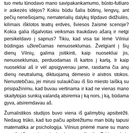
tuo metu tūnodavo mano savipakankamumo, būsto-futliaro
ir askezės idėjos? Kokiu būdu šalia būtinų, lengvų, ant
pečių nenešiojamų, nematerialių dalykų tilpdavo didžiulės,
kilimais išklotos teatrų erdvės, šviesos žaismė scenoje?
Kokia galia išgalvotas veiksmas traukdavo ašarą ir netgi
persikeldavo į sapnus? Tikiu, kad visa tai lėmė Vilniui
būdingas užkrečiamas nenuoseklumas. Žvelgiant į šių
dienų Vilnių, galima įsitikinti, kaip nuosekliai jis,
nenuoseklumas, perduodamas iš kartos į kartą. Ir kaip
nuosekliai aš ir vėl apsigyvenau jame, rasdama čia anų
dienų neutralumą, diktuojamą dėmesio ir aistros stokos.
Nenustebčiau, jei mirusi sulaukčiau iš šio miesto laišką su
prisipažinimu, kad buvau vertinama ir kad ne vienas mano
skaitytojas sunkią valandą atsiremia į ką nors, į ką, būdama
gyva, atsiremdavau aš.
Žurnalistikos studijos buvo viena iš galimybių apsibrėžti.
Nedaug trūko, kad tuo pačiu apibrėžtumu man būtų tapusi
matematika ar psichologija. Vilnius priėmė mane su mano