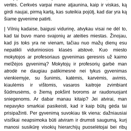
vertės. Cerkvės varpai mane atjaunina, kaip ir viskas, ką
girdi naujai, pirmą kartą, kas suteikia pojūtį, kad dar yra ką
šiame gyvenime patirti.
Į Vilnių kadaise, baigusi vidurinę, atvykau visai ne dėl to,
kad tai buvo mano svajonių ar ateities miestas. Žinojau,
kad jis toks yra ne vienam, tačiau nuo mažų dienų esu
nepatikli viduriniosios klasės atstovė. Kuo miesto
mokytojos ar profesoriaus gyvenimas geresnis už kaimo
melžėjos gyvenimą? Mokytojų ir profesorių garbė man
atrodė ne daugiau patikimesnė nei tykus gyvenimas
vienkiemyje, su šunimis, katėmis, karvėmis, avimis,
kiaulėmis ir vištomis, vasaros kaitroje zvimbiant
šūdmusėms, o žiemą pokšint tvoroms ar raudonuojant
sniegenoms. Ar dabar manau kitaip? Jei atvirai, man
nepavyko smarkiai pasikeisti, kad ir kaip būtų gėda tai
prisipažinti. Per gyvenimą suvokiau tik viena: dažniausiai
visiškai neapsimoka būti atviram ir drumsti saugumą, kurį
manosi susikūrę visokių hierarchijų puoselėtojai bei ribų