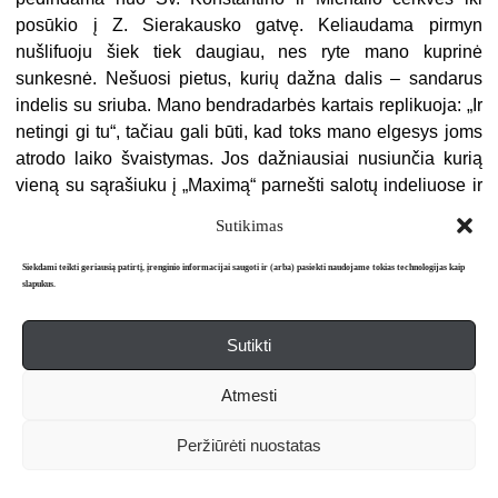
posūkio į Z. Sierakausko gatvę. Keliaudama pirmyn
nušlifuoju šiek tiek daugiau, nes ryte mano kuprinė
sunkesnė. Nešuosi pietus, kurių dažna dalis – sandarus
indelis su sriuba. Mano bendradarbės kartais replikuoja: „Ir
netingi gi tu“, tačiau gali būti, kad toks mano elgesys joms
atrodo laiko švaistymas. Jos dažniausiai nusiunčia kurią
vieną su sąrašiuku į „Maximą“ parnešti salotų indeliuose ir
dar ko nors. Kitos užsipliko dribsnių iš spintelės. Mano
Sutikimas
simpatijos šių pusėje, mat esu intravertiškai protestantiškos
dvasios ir sovietmečio askezės vaisius. Gyvenant
Siekdami teikti geriausią patirtį, įrenginio informacijai saugoti ir (arba) pasiekti naudojame tokias technologijas kaip
slapukus.
Panevėžio daugiabutyje mums kartu su mama tai buvo
miestiška askezė. Praktikavome maisto gamybą iš esmės
Sutikti
be atliekų. Suskaičiuoti virtinukai ir varškėčiai, duonos
plutele sudažytas padažas lėkštėse, o jei labai skanus ir jei
Atmesti
mato tik artimieji, tai atsiprašius – ir išlaižytas. Viską, kas
lėkštėje, suvalgyti mus mokė auklėtojos Gražina ir Irena
Peržiūrėti nuostatas
Panevėžio vaikų darželyje „Žilvitis“. Ar pajėgi esu atpažinti
visas savo aistros askezei dedamąsias? Kas lėmė, kad