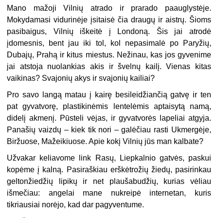
Mano mažoji Vilnių atrado ir prarado paauglystėje.
Mokydamasi vidurinėje įsitaisė čia draugų ir aistrų. Šioms
pasibaigus, Vilnių iškeitė į Londoną. Šis jai atrodė
įdomesnis, bent jau iki tol, kol nepasimalė po Paryžių,
Dubajų, Prahą ir kitus miestus. Nežinau, kas jos gyvenime
jai atstoja nuolankias akis ir švelnų kailį. Vienas kitas
vaikinas? Svajonių akys ir svajonių kailiai?
Pro savo langą matau į kairę besileidžiančią gatvę ir ten
pat gyvatvorę, plastikinėmis lentelėmis aptaisytą namą,
didelį akmenį. Pūsteli vėjas, ir gyvatvorės lapeliai atgyja.
Panašių vaizdų – kiek tik nori – galėčiau rasti Ukmergėje,
Biržuose, Mažeikiuose. Apie kokį Vilnių jūs man kalbate?
Užvakar keliavome link Rasų, Liepkalnio gatvės, paskui
kopėme į kalną. Pasiraškiau erškėtrožių žiedų, pasirinkau
geltonžiedžių lipikų ir net plaušabudžių, kurias vėliau
išmečiau: angelai mane nukreipė internetan, kuris
tikriausiai norėjo, kad dar pagyventume.