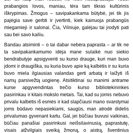
prabangios lovos, maniau, tėra tam tikras kultūrinis
iškrypimas. Žmogus – savipakankama būtybė, jei tik jis
pajėgia save gerbti ir įvertinti, kiek kainuoja prabangūs
miegamieji ir salonai. Čia, Vilniuje, galėjau tai įrodyti pati
sau bei savo kailiu.
Bandau atsiminti – o tai dabar nebėra paprasta – ar tik ne
ta savipakankamumo idėja mane sulaikė nuo siekio
bendrabutyje apsigyventi su kurso drauge, kuri man buvo
įdomi ir draugiška, su kuria buvo apie ką kalbėtis ir su kuria
buvo miela ilgiausias valandas gerti arbatą ir laižyti iš
namų parsivežtą uogienę. Atsitiktinai su manimi antrame
kurse apgyvendintas trečio kurso bibliotekininkes
pasirinkau ir kitais mokslo metais. Tai, kad su jomis nebuvo
privalu kalbėtis iš esmės ir kad slapčiausi mano svarstymai
joms būdavo nepasiekiami, saugūs, man atrodė didelis
privalumas gyvenant kartu. Gal, jei būčiau buvusi vaikinas,
būčiau panašiai pasirinkusi neišsilavinusią, paprastutę,
visais atžvilgiais sveiką žmoną, o aistrą, šventinius