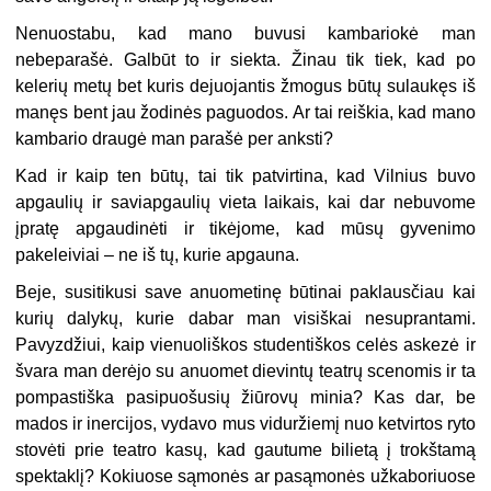
Nenuostabu, kad mano buvusi kambariokė man
nebeparašė. Galbūt to ir siekta. Žinau tik tiek, kad po
kelerių metų bet kuris dejuojantis žmogus būtų sulaukęs iš
manęs bent jau žodinės paguodos. Ar tai reiškia, kad mano
kambario draugė man parašė per anksti?
Kad ir kaip ten būtų, tai tik patvirtina, kad Vilnius buvo
apgaulių ir saviapgaulių vieta laikais, kai dar nebuvome
įpratę apgaudinėti ir tikėjome, kad mūsų gyvenimo
pakeleiviai – ne iš tų, kurie apgauna.
Beje, susitikusi save anuometinę būtinai paklausčiau kai
kurių dalykų, kurie dabar man visiškai nesuprantami.
Pavyzdžiui, kaip vienuoliškos studentiškos celės askezė ir
švara man derėjo su anuomet dievintų teatrų scenomis ir ta
pompastiška pasipuošusių žiūrovų minia? Kas dar, be
mados ir inercijos, vydavo mus viduržiemį nuo ketvirtos ryto
stovėti prie teatro kasų, kad gautume bilietą į trokštamą
spektaklį? Kokiuose sąmonės ar pasąmonės užkaboriuose