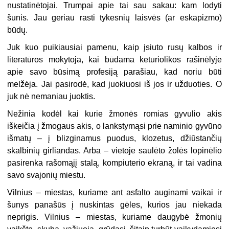
nustatinėtojai. Trumpai apie tai sau sakau: kam lodyti
šunis. Jau geriau rasti tykesnių laisvės (ar eskapizmo)
būdų.
Juk kuo puikiausiai pamenu, kaip įsiuto rusų kalbos ir
literatūros mokytoja, kai būdama keturiolikos rašinėlyje
apie savo būsimą profesiją parašiau, kad noriu būti
melžėja. Jai pasirodė, kad juokiuosi iš jos ir užduoties. O
juk nė nemaniau juoktis.
Nežinia kodėl kai kurie žmonės romias gyvulio akis
iškeičia į žmogaus akis, o lankstymąsi prie naminio gyvūno
išmatų – į blizginamus puodus, klozetus, džiūstančių
skalbinių girliandas. Arba – vietoje saulėto žolės lopinėlio
pasirenka rašomąjį stalą, kompiuterio ekraną, ir tai vadina
savo svajonių miestu.
Vilnius – miestas, kuriame ant asfalto auginami vaikai ir
šunys panašūs į nuskintas gėles, kurios jau niekada
neprigis. Vilnius – miestas, kuriame daugybė žmonių