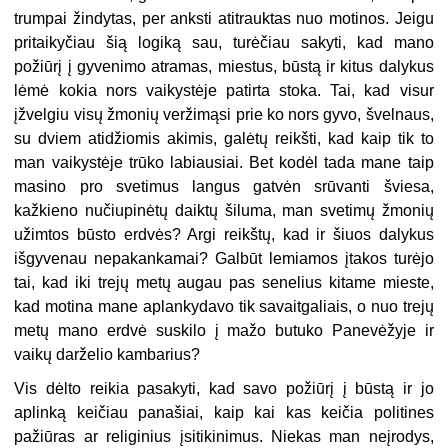
trumpai žindytas, per anksti atitrauktas nuo motinos. Jeigu
pritaikyčiau šią logiką sau, turėčiau sakyti, kad mano
požiūrį į gyvenimo atramas, miestus, būstą ir kitus dalykus
lėmė kokia nors vaikystėje patirta stoka. Tai, kad visur
įžvelgiu visų žmonių veržimąsi prie ko nors gyvo, švelnaus,
su dviem atidžiomis akimis, galėtų reikšti, kad kaip tik to
man vaikystėje trūko labiausiai. Bet kodėl tada mane taip
masino pro svetimus langus gatvėn srūvanti šviesa,
kažkieno nučiupinėtų daiktų šiluma, man svetimų žmonių
užimtos būsto erdvės? Argi reikštų, kad ir šiuos dalykus
išgyvenau nepakankamai? Galbūt lemiamos įtakos turėjo
tai, kad iki trejų metų augau pas senelius kitame mieste,
kad motina mane aplankydavo tik savaitgaliais, o nuo trejų
metų mano erdvė suskilo į mažo butuko Panevėžyje ir
vaikų darželio kambarius?
Vis dėlto reikia pasakyti, kad savo požiūrį į būstą ir jo
aplinką keičiau panašiai, kaip kai kas keičia politines
pažiūras ar religinius įsitikinimus. Niekas man neįrodys,