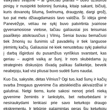
vaikystės svajonė – ar greičiau planas – buvo užsidirbti
pinigų ir nusipirkti boloninį šuniuką, kitaip sakant, bičiulį,
kuris dovanotų šilumą, švelnumą, draugystę, dargi grožį,
tuo pat metu džiaugdamasis tavo valdžia. Ši idėja gimė
Panevėžyje, vėliau ne sykį buvo patvirtinta įvairiose
gyvenamosiose vietose, tačiau galiausiai jos teisumas
paaiškėjo atsikrausčius į Vilnių. Seniai buvau bemačiusi
tiek žmonių su šunimis už pavadėlių ir tiek languose
įrėmintų kačių. Galiausiai nė kiek nenustebau sykį pakeliui
į darbą išgirdusi du pusamžius vyriškius svarstant, kas
geriau – auginti vaiką ar šunį. Ir nors skubėdama jų
strateginės diskusijos išvadą palikau šalikelėje, beveik
neabejoju, kad visi pliusai buvo sudėti šuns naudai.
Kuo čia, sakysite, dėtas Vilnius? Ogi tuo, kad šunų ir kačių
svarba žmogaus gyvenime čia atsiskleidžia akivaizdžiai ir
galutinai. Netgi tiems, kurie sakosi nenorį prieš nieką
gyvenime žemintis ir lankstytis, bet neburbėdami ir
nesiraukydami lenkiasi prie savo keturkojo draugo
ekskrementų. Ir tebūnie palaimintas geras šių keturkojų