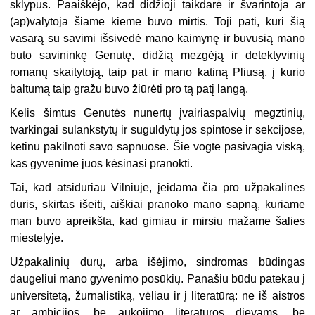
sklypus. Paaiškėjo, kad didžioji taikdarė ir švarintoja ar
(ap)valytoja šiame kieme buvo mirtis. Toji pati, kuri šią
vasarą su savimi išsivedė mano kaimynę ir buvusią mano
buto savininkę Genutę, didžią mezgėją ir detektyvinių
romanų skaitytoją, taip pat ir mano katiną Pliusą, į kurio
baltumą taip gražu buvo žiūrėti pro tą patį langą.
Kelis šimtus Genutės nunertų įvairiaspalvių megztinių,
tvarkingai sulankstytų ir suguldytų jos spintose ir sekcijose,
ketinu pakilnoti savo sapnuose. Šie vogte pasivagia viską,
kas gyvenime juos kėsinasi pranokti.
Tai, kad atsidūriau Vilniuje, įeidama čia pro užpakalines
duris, skirtas išeiti, aiškiai pranoko mano sapną, kuriame
man buvo apreikšta, kad gimiau ir mirsiu mažame šalies
miestelyje.
Užpakalinių durų, arba išėjimo, sindromas būdingas
daugeliui mano gyvenimo posūkių. Panašiu būdu patekau į
universitetą, žurnalistiką, vėliau ir į literatūrą: ne iš aistros
ar ambicijos, be aukojimo literatūros dievams, be