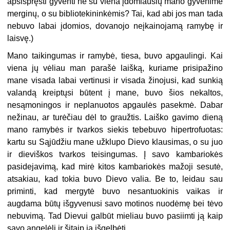
apsispręsti gyventi ne su viena įdomiausių mano gyvenime
merginų, o su bibliotekininkėmis? Tai, kad abi jos man tada
nebuvo labai įdomios, dovanojo neįkainojamą ramybę ir
laisvę.)
Mano taikingumas ir ramybė, tiesa, buvo apgaulingi. Kai
viena jų vėliau man parašė laišką, kuriame prisipažino
mane visada labai vertinusi ir visada žinojusi, kad sunkią
valandą kreiptųsi būtent į mane, buvo šios nekaltos,
nesąmoningos ir neplanuotos apgaulės pasekmė. Dabar
nežinau, ar turėčiau dėl to graužtis. Laiško gavimo dieną
mano ramybės ir tvarkos siekis tebebuvo hipertrofuotas:
kartu su Sąjūdžiu mane užklupo Dievo klausimas, o su juo
ir dieviškos tvarkos teisingumas. Į savo kambariokės
pasidejavimą, kad mirė kitos kambariokės mažoji sesutė,
atsakiau, kad tokia buvo Dievo valia. Be to, leidau sau
priminti, kad mergytė buvo nesantuokinis vaikas ir
augdama būtų išgyvenusi savo motinos nuodėmę bei tėvo
nebuvimą. Tad Dievui galbūt mieliau buvo pasiimti ją kaip
savo angelėlį ir šitaip ją išgelbėti.