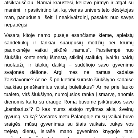
atsikrausčiau. Namai kraustėsi, keliavo pirmyn ir atgal su
manimi. Ir pasitvirtino tai, ką vienas universiteto dėstytojas
man, panūdusiai išeiti į neakivaizdinį, pasakė: nuo savęs
nepabėgsi.
Vasarą kitoje namo pusėje esančiame kieme, apleistų
sandėliukų ir tankiai suaugusių medžių bei krūmų
paunksnėje vaikai įsikūrė „namus“. Parsitempė nuo
šiukšlių konteinerių išmestą stiklinį staliuką, įvairių baldų
nuolaužų ir kitokių daiktų – sudėliojo savo gyvenimo
svajonės dėlionę. Argi mes ne namus kadaise
žaisdavome? Ar ne iš po klėtimi surasto šiukšlyno kadaise
traukiau prieškarinius vaistų buteliukus? Ar ne prie lauko
tualeto, virš šiukšlyno, numojusios ranka į smarvę, anomis
dienomis kartu su drauge Roma buvome įsikūrusios savo
„kambarius“? O kas mums atstojo mylimas akis, švelnų
gyvūną, vaiką? Vasaros metu Palangoje mūsų vaikai buvo
sraigės, mūsų gyvenimas su šiais vaikais, trukęs vos
trejetą dienų, įsirašė mano gyvenimo knygoje tarsi