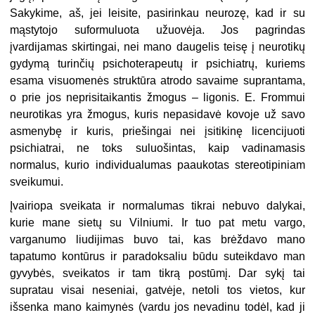
Sakykime, aš, jei leisite, pasirinkau neurozę, kad ir su
mąstytojo suformuluota užuovėja. Jos pagrindas
įvardijamas skirtingai, nei mano daugelis teisę į neurotikų
gydymą turinčių psichoterapeutų ir psichiatrų, kuriems
esama visuomenės struktūra atrodo savaime suprantama,
o prie jos neprisitaikantis žmogus – ligonis. E. Frommui
neurotikas yra žmogus, kuris nepasidavė kovoje už savo
asmenybę ir kuris, priešingai nei įsitikinę licencijuoti
psichiatrai, ne toks suluošintas, kaip vadinamasis
normalus, kurio individualumas paaukotas stereotipiniam
sveikumui.
Įvairiopa sveikata ir normalumas tikrai nebuvo dalykai,
kurie mane sietų su Vilniumi. Ir tuo pat metu vargo,
varganumo liudijimas buvo tai, kas brėždavo mano
tapatumo kontūrus ir paradoksaliu būdu suteikdavo man
gyvybės, sveikatos ir tam tikrą postūmį. Dar sykį tai
supratau visai neseniai, gatvėje, netoli tos vietos, kur
išsenka mano kaimynės (vardu jos nevadinu todėl, kad ji