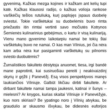
gyvenimą. Kažkas mezga kojines ir kažkam ant kelių tupi
katė. Kažkas klausosi radijo, o kažkas volioja rankose
varškėčių tešlos rutuliuką, kurį paplojęs įspaus duobelę
sviestui. Tokie varškėtukai su duobelėmis buvo rimta
priežastis itin rimtai vertinti savo močiutės Kotrynos
Šernienės kulinarinius gebėjimus, o kartu ir visą kulinariją.
Vienu mano gyvenimo laikotarpiu namai be tokių štai
varškėtukų buvo ne namai. O kas man Vilnius, jei čia nėra
kam arba nėra kur pasigaminti varškėtukų su pilnomis
sviesto duobutėmis?
Žurnalistikos fakulteto dėstytoja anuomet, tiesa, irgi bandė
mane paprotinti, kai susiruošiau pereiti į neakivaizdinį
skyrių ir grįžti į Panevėžį. Esą visos perspektyvos manęs
laukiančios Vilniuje. Galbūt likčiau dirbti fakultete. Ar
dirbant fakultete namai tampa jaukesni, katinai ir šunys –
mielesni? Ar knygos, kurias skaitai Vilniuje ir Panevėžyje,
kuo nors skiriasi? Be ypatingo noro į Vilnių atvykau, be
graudulio ar skausmo išvykau, be didesnės euforijos