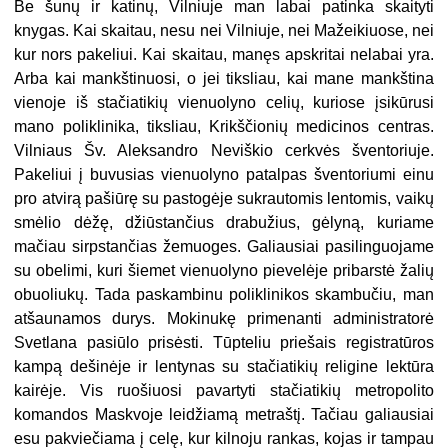
Be šunų ir katinų, Vilniuje man labai patinka skaityti
knygas. Kai skaitau, nesu nei Vilniuje, nei Mažeikiuose, nei
kur nors pakeliui. Kai skaitau, manęs apskritai nelabai yra.
Arba kai mankštinuosi, o jei tiksliau, kai mane mankština
vienoje iš stačiatikių vienuolyno celių, kuriose įsikūrusi
mano poliklinika, tiksliau, Krikščionių medicinos centras.
Vilniaus Šv. Aleksandro Neviškio cerkvės šventoriuje.
Pakeliui į buvusias vienuolyno patalpas šventoriumi einu
pro atvirą pašiūrę su pastogėje sukrautomis lentomis, vaikų
smėlio dėžę, džiūstančius drabužius, gėlyną, kuriame
mačiau sirpstančias žemuoges. Galiausiai pasilinguojame
su obelimi, kuri šiemet vienuolyno pievelėje pribarstė žalių
obuoliukų. Tada paskambinu poliklinikos skambučiu, man
atšaunamos durys. Mokinukę primenanti administratorė
Svetlana pasiūlo prisėsti. Tūpteliu priešais registratūros
kampą dešinėje ir lentynas su stačiatikių religine lektūra
kairėje. Vis ruošiuosi pavartyti stačiatikių metropolito
komandos Maskvoje leidžiamą metraštį. Tačiau galiausiai
esu pakviečiama į celę, kur kilnoju rankas, kojas ir tampau