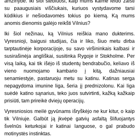
amžinybė. Iki šiol stebiuosi, kaip mums kaime leido žaisti
su paaugusiais viščiukais, kuriuos vystydavome tarsi
kūdikius ir nešiodavomės tokius po kiemą. Ką mums
anomis dienomis galėjo reikšti Vilnius?
Iki šiol nežinau, ką Vilnius reiškia mano dukterims.
Vyresnioji, baigusi studijas, čia ir liko, šiuo metu dirba
tarptautinėje korporacijoje, su savo viršininkais kalbasi ir
susirašinėja angliškai, susitinka Rygoje ir Stokholme. Per
visą laiką, kai tik išėjo iš studentų bendrabučio, keliavo iš
vieno nuomojamo kambario į kitą, dažniausiai
senamiestyje, pastaruoju metu su katinu. Katinas serga
nepagydoma imunine liga, šeria jį prednizolonu. Kai liga
suėdė katino sąnarius, teko juos sutvirtinti, kažką kažkaip
prisiūti, tam prireikė dviejų operacijų.
Vyresniosios meilė gyvūnams išryškėjo ne kur kitur, o kaip
tik Vilniuje. Galbūt ją įkvėpė gatvių asfaltą šlifuojantys
švelnūs keturkojai ir katinai languose, o gal prabudo
motinystės instinktas.