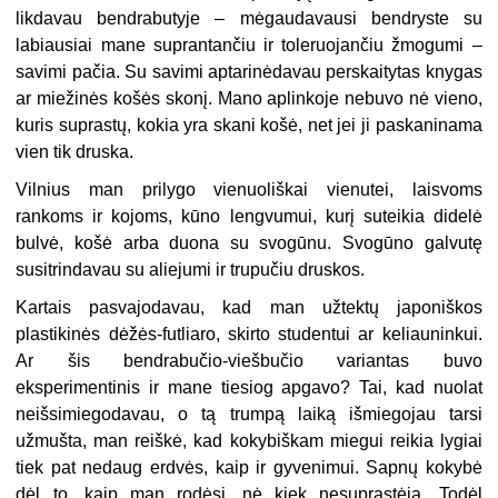
likdavau bendrabutyje – mėgaudavausi bendryste su
labiausiai mane suprantančiu ir toleruojančiu žmogumi –
savimi pačia. Su savimi aptarinėdavau perskaitytas knygas
ar miežinės košės skonį. Mano aplinkoje nebuvo nė vieno,
kuris suprastų, kokia yra skani košė, net jei ji paskaninama
vien tik druska.
Vilnius man prilygo vienuoliškai vienutei, laisvoms
rankoms ir kojoms, kūno lengvumui, kurį suteikia didelė
bulvė, košė arba duona su svogūnu. Svogūno galvutę
susitrindavau su aliejumi ir trupučiu druskos.
Kartais pasvajodavau, kad man užtektų japoniškos
plastikinės dėžės-futliaro, skirto studentui ar keliauninkui.
Ar šis bendrabučio-viešbučio variantas buvo
eksperimentinis ir mane tiesiog apgavo? Tai, kad nuolat
neišsimiegodavau, o tą trumpą laiką išmiegojau tarsi
užmušta, man reiškė, kad kokybiškam miegui reikia lygiai
tiek pat nedaug erdvės, kaip ir gyvenimui. Sapnų kokybė
dėl to, kaip man rodėsi, nė kiek nesuprastėja. Todėl