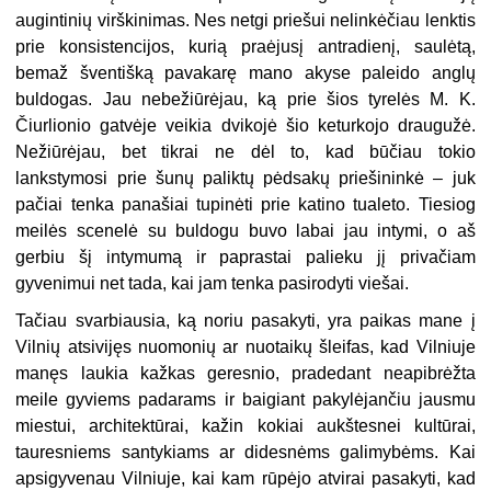
augintinių virškinimas. Nes netgi priešui nelinkėčiau lenktis
prie konsistencijos, kurią praėjusį antradienį, saulėtą,
bemaž šventišką pavakarę mano akyse paleido anglų
buldogas. Jau nebežiūrėjau, ką prie šios tyrelės M. K.
Čiurlionio gatvėje veikia dvikojė šio keturkojo draugužė.
Nežiūrėjau, bet tikrai ne dėl to, kad būčiau tokio
lankstymosi prie šunų paliktų pėdsakų priešininkė – juk
pačiai tenka panašiai tupinėti prie katino tualeto. Tiesiog
meilės scenelė su buldogu buvo labai jau intymi, o aš
gerbiu šį intymumą ir paprastai palieku jį privačiam
gyvenimui net tada, kai jam tenka pasirodyti viešai.
Tačiau svarbiausia, ką noriu pasakyti, yra paikas mane į
Vilnių atsivijęs nuomonių ar nuotaikų šleifas, kad Vilniuje
manęs laukia kažkas geresnio, pradedant neapibrėžta
meile gyviems padarams ir baigiant pakylėjančiu jausmu
miestui, architektūrai, kažin kokiai aukštesnei kultūrai,
tauresniems santykiams ar didesnėms galimybėms. Kai
apsigyvenau Vilniuje, kai kam rūpėjo atvirai pasakyti, kad