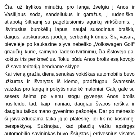
Čia, už trylikos minučių, pro langą žvelgiu į Anos ir
Vasilijaus sodą, sandėliukus ir garažus, į rudeniškai
atlapotą šiltnamį su pageltusiomis agurkų virkščiomis, į
išvirtusius burokėlių lapus, naujai susodintus braškių
daigus, apskurusius juodųjų serbentų krūmus. Šią vasarą
pievelėje po kaukazine slyva nebeliko „Volkswagen Golf“
griaučių, kurie, kaimyno Tadeko tvirtinimu, čia išstovėjo gal
kokius tris penkmečius. Tokiu būdu Anos brolis esą kovojo
už savo teritoriją bendrame sklype.
Kai vieną gražią dieną senukas vokiškas automobilis buvo
užkurtas ir išvarytas iš kiemo, pradžiugau. Švaresnis
vaizdas pro langą ir pokytis nuteikė maloniai. Galų gale su
sesers šeima po vienu stogu gyvenęs Anos brolis
nusileido, tad, kaip maniau, daugiau švaros reiškia ir
daugiau taikos mano gyvenimo pašonėje. Dar po mėnesio
ši įsivaizduojama taika įgijo platesnę, jei tik ne kosminę,
perspektyvą. Sužinojau, kad plaučių vėžiu apsirgęs
automobilio savininkas buvo išsiųstas į erdvesnius visatos