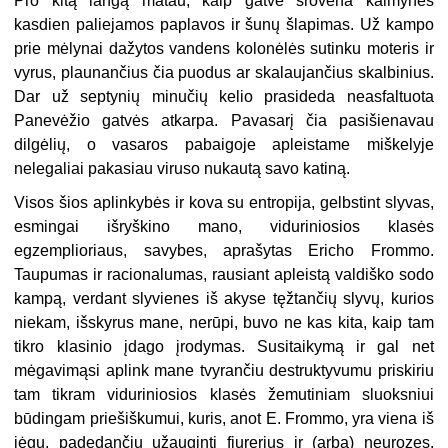
Pro kitą langą matau, kaip gatve srovena kaimynės
kasdien paliejamos paplavos ir šunų šlapimas. Už kampo
prie mėlynai dažytos vandens kolonėlės sutinku moteris ir
vyrus, plaunančius čia puodus ar skalaujančius skalbinius.
Dar už septynių minučių kelio prasideda neasfaltuota
Panevėžio gatvės atkarpa. Pavasarį čia pasišienavau
dilgėlių, o vasaros pabaigoje apleistame miškelyje
nelegaliai pakasiau viruso nukautą savo katiną.
Visos šios aplinkybės ir kova su entropija, gelbstint slyvas,
esmingai išryškino mano, viduriniosios klasės
egzemplioriaus, savybes, aprašytas Ericho Frommo.
Taupumas ir racionalumas, rausiant apleistą valdiško sodo
kampą, verdant slyvienes iš akyse tęžtančių slyvų, kurios
niekam, išskyrus mane, nerūpi, buvo ne kas kita, kaip tam
tikro klasinio įdago įrodymas. Susitaikymą ir gal net
mėgavimąsi aplink mane tvyrančiu destruktyvumu priskiriu
tam tikram viduriniosios klasės žemutiniam sluoksniui
būdingam priešiškumui, kuris, anot E. Frommo, yra viena iš
jėgų, padedančių užauginti fiurerius ir (arba) neurozes.