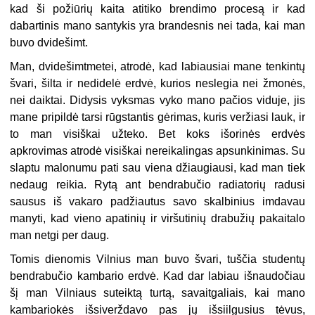
kad ši požiūrių kaita atitiko brendimo procesą ir kad
dabartinis mano santykis yra brandesnis nei tada, kai man
buvo dvidešimt.
Man, dvidešimtmetei, atrodė, kad labiausiai mane tenkintų
švari, šilta ir nedidelė erdvė, kurios neslegia nei žmonės,
nei daiktai. Didysis vyksmas vyko mano pačios viduje, jis
mane pripildė tarsi rūgstantis gėrimas, kuris veržiasi lauk, ir
to man visiškai užteko. Bet koks išorinės erdvės
apkrovimas atrodė visiškai nereikalingas apsunkinimas. Su
slaptu malonumu pati sau viena džiaugiausi, kad man tiek
nedaug reikia. Rytą ant bendrabučio radiatorių radusi
sausus iš vakaro padžiautus savo skalbinius imdavau
manyti, kad vieno apatinių ir viršutinių drabužių pakaitalo
man netgi per daug.
Tomis dienomis Vilnius man buvo švari, tuščia studentų
bendrabučio kambario erdvė. Kad dar labiau išnaudočiau
šį man Vilniaus suteiktą turtą, savaitgaliais, kai mano
kambariokės išsiverždavo pas jų išsiilgusius tėvus,