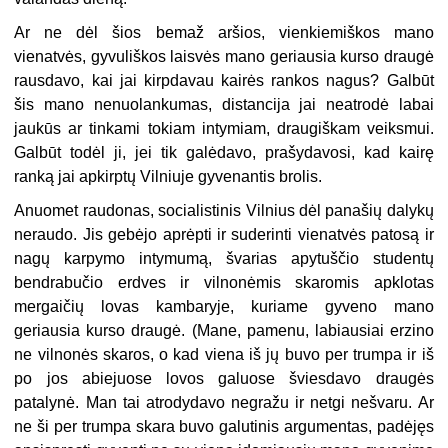
Ar ne dėl šios bemaž aršios, vienkiemiškos mano
vienatvės, gyvuliškos laisvės mano geriausia kurso draugė
rausdavo, kai jai kirpdavau kairės rankos nagus? Galbūt
šis mano nenuolankumas, distancija jai neatrodė labai
jaukūs ar tinkami tokiam intymiam, draugiškam veiksmui.
Galbūt todėl ji, jei tik galėdavo, prašydavosi, kad kairę
ranką jai apkirptų Vilniuje gyvenantis brolis.
Anuomet raudonas, socialistinis Vilnius dėl panašių dalykų
neraudo. Jis gebėjo aprėpti ir suderinti vienatvės patosą ir
nagų karpymo intymumą, švarias apytuščio studentų
bendrabučio erdves ir vilnonėmis skaromis apklotas
mergaičių lovas kambaryje, kuriame gyveno mano
geriausia kurso draugė. (Mane, pamenu, labiausiai erzino
ne vilnonės skaros, o kad viena iš jų buvo per trumpa ir iš
po jos abiejuose lovos galuose šviesdavo draugės
patalynė. Man tai atrodydavo negražu ir netgi nešvaru. Ar
ne ši per trumpa skara buvo galutinis argumentas, padėjęs