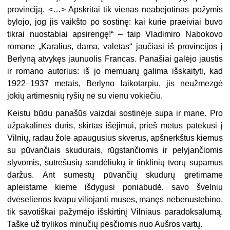
provinciją. <…> Apskritai tik vienas neabejotinas požymis
bylojo, jog jis vaikšto po sostinę: kai kurie praeiviai buvo
tikrai nuostabiai apsirengę!“ – taip Vladimiro Nabokovo
romane „Karalius, dama, valetas“ jaučiasi iš provincijos į
Berlyną atvykęs jaunuolis Francas. Panašiai galėjo jaustis
ir romano autorius: iš jo memuarų galima išskaityti, kad
1922–1937 metais, Berlyno laikotarpiu, jis neužmezgė
jokių artimesnių ryšių nė su vienu vokiečiu.
Keistu būdu panašūs vaizdai sostinėje supa ir mane. Pro
užpakalines duris, skirtas išėjimui, prieš metus patekusi į
Vilnių, radau žole apaugusius skverus, apšnerkštus kiemus
su pūvančiais skudurais, rūgstančiomis ir pelyjančiomis
slyvomis, sutrešusių sandėliukų ir tinklinių tvorų supamus
daržus. Ant sumestų pūvančių skudurų gretimame
apleistame kieme išdygusi poniabudė, savo švelniu
dvėselienos kvapu viliojanti muses, manęs nebenustebino,
tik savotiškai pažymėjo išskirtinį Vilniaus paradoksalumą.
Taške už trylikos minučių pėsčiomis nuo Aušros vartų.