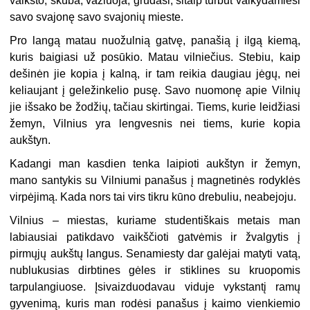
vaikšto, skuba, važiuoja, grūdasi, šitaip turbūt vaikydamiesi
savo svajonę savo svajonių mieste.
Pro langą matau nuožulnią gatvę, panašią į ilgą kiemą,
kuris baigiasi už posūkio. Matau vilniečius. Stebiu, kaip
dešinėn jie kopia į kalną, ir tam reikia daugiau jėgų, nei
keliaujant į geležinkelio pusę. Savo nuomonę apie Vilnių
jie išsako be žodžių, tačiau skirtingai. Tiems, kurie leidžiasi
žemyn, Vilnius yra lengvesnis nei tiems, kurie kopia
aukštyn.
Kadangi man kasdien tenka laipioti aukštyn ir žemyn,
mano santykis su Vilniumi panašus į magnetinės rodyklės
virpėjimą. Kada nors tai virs tikru kūno drebuliu, neabejoju.
Vilnius – miestas, kuriame studentiškais metais man
labiausiai patikdavo vaikščioti gatvėmis ir žvalgytis į
pirmųjų aukštų langus. Senamiesty dar galėjai matyti vatą,
nublukusias dirbtines gėles ir stiklines su kruopomis
tarpulangiuose. Įsivaizduodavau viduje vykstantį ramų
gyvenimą, kuris man rodėsi panašus į kaimo vienkiemio