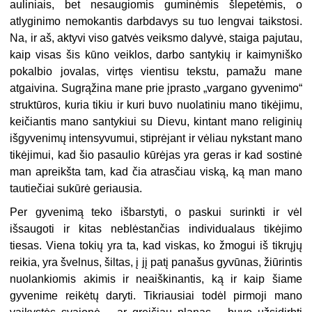
auliniais, bet nesaugiomis guminėmis šlepetėmis, o
atlyginimo nemokantis darbdavys su tuo lengvai taikstosi.
Na, ir aš, aktyvi viso gatvės veiksmo dalyvė, staiga pajutau,
kaip visas šis kūno veiklos, darbo santykių ir kaimyniško
pokalbio jovalas, virtęs vientisu tekstu, pamažu mane
atgaivina. Sugrąžina mane prie įprasto „vargano gyvenimo“
struktūros, kuria tikiu ir kuri buvo nuolatiniu mano tikėjimu,
keičiantis mano santykiui su Dievu, kintant mano religinių
išgyvenimų intensyvumui, stiprėjant ir vėliau nykstant mano
tikėjimui, kad šio pasaulio kūrėjas yra geras ir kad sostinė
man apreikšta tam, kad čia atrasčiau viską, ką man mano
tautiečiai sukūrė geriausia.
Per gyvenimą teko išbarstyti, o paskui surinkti ir vėl
išsaugoti ir kitas neblėstančias individualaus tikėjimo
tiesas. Viena tokių yra ta, kad viskas, ko žmogui iš tikrųjų
reikia, yra švelnus, šiltas, į jį patį panašus gyvūnas, žiūrintis
nuolankiomis akimis ir neaiškinantis, ką ir kaip šiame
gyvenime reikėtų daryti. Tikriausiai todėl pirmoji mano