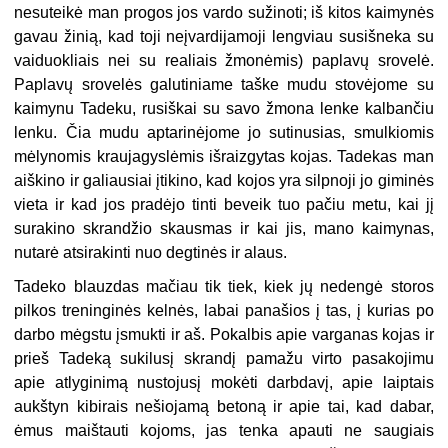
nesuteikė man progos jos vardo sužinoti; iš kitos kaimynės
gavau žinią, kad toji neįvardijamoji lengviau susišneka su
vaiduokliais nei su realiais žmonėmis) paplavų srovelė.
Paplavų srovelės galutiniame taške mudu stovėjome su
kaimynu Tadeku, rusiškai su savo žmona lenke kalbančiu
lenku. Čia mudu aptarinėjome jo sutinusias, smulkiomis
mėlynomis kraujagyslėmis išraizgytas kojas. Tadekas man
aiškino ir galiausiai įtikino, kad kojos yra silpnoji jo giminės
vieta ir kad jos pradėjo tinti beveik tuo pačiu metu, kai jį
surakino skrandžio skausmas ir kai jis, mano kaimynas,
nutarė atsirakinti nuo degtinės ir alaus.
Tadeko blauzdas mačiau tik tiek, kiek jų nedengė storos
pilkos treninginės kelnės, labai panašios į tas, į kurias po
darbo mėgstu įsmukti ir aš. Pokalbis apie varganas kojas ir
prieš Tadeką sukilusį skrandį pamažu virto pasakojimu
apie atlyginimą nustojusį mokėti darbdavį, apie laiptais
aukštyn kibirais nešiojamą betoną ir apie tai, kad dabar,
ėmus maištauti kojoms, jas tenka apauti ne saugiais