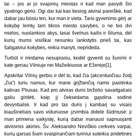
tai – jos ar jo svajonių miestas ir kad man pavydi šio
ypatingo gėrio. Ogi dar kai kas tiesiog atvirai pareiškė, kad
dabar jau būsiu ten, kur man ir vieta. Tarsi gyvenimo gėrį ar
kokybę lemtų tam tikros miesto savybės, o ne tos dvi
mielos, nuolankios akys, tasai švelnus kailis ir šiluma, dėl
kurių mums visiškai nesunku lankstytis prieš tai, kas
šaligatviui kokybės, reikia manyti, neprideda.
Turbūt ir mirdama nesuprasiu, kodėl gyventi su šunimi ir
kate geriau Vilniuje nei Mažeikiuose ar Ežerėje[1].
Apskritai Vilnių gerbiu ir dėl to, kad čia (akcentuočiau žodį
„čia“) turiu namus, kur mane grįžtančią namo pasitinka
katinas Pliusas. Kad pro atviras duris birželio savaitgaliais
galiu girdėti, kaip jį čeksėdama gąsdina sodinė
devynbalsė. Ir kad pro tas duris į kambarį su visais
kiaušinėliais savo viduriuose įzvimbia didelė šūdmusė: ji
man primena vaikystę, kurią dabar manausi sapnuojanti
atviromis akimis. Šv. Aleksandro Neviškio cerkvės varpai,
kurių garsas šiam svaiginančiam turiniui suteikia pridėtinės