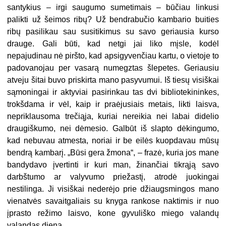
santykius – irgi saugumo sumetimais – būčiau linkusi
palikti už šeimos ribų? Už bendrabučio kambario buities
ribų pasilikau sau susitikimus su savo geriausia kurso
drauge. Gali būti, kad netgi jai liko mįsle, kodėl
nepajudinau nė piršto, kad apsigyvenčiau kartu, o vietoje to
padovanojau per vasarą numegztas šlepetes. Geriausiu
atveju šitai buvo priskirta mano pasyvumui. Iš tiesų visiškai
sąmoningai ir aktyviai pasirinkau tas dvi bibliotekininkes,
trokšdama ir vėl, kaip ir praėjusiais metais, likti laisva,
nepriklausoma trečiąja, kuriai nereikia nei labai didelio
draugiškumo, nei dėmesio. Galbūt iš slapto dėkingumo,
kad nebuvau atmesta, noriai ir be eilės kuopdavau mūsų
bendrą kambarį. „Būsi gera žmona“, – frazė, kuria jos mane
bandydavo įvertinti ir kuri man, žinančiai tikrąją savo
darbštumo ar valyvumo priežastį, atrodė juokingai
nestilinga. Ji visiškai nederėjo prie džiaugsmingos mano
vienatvės savaitgaliais su knyga rankose naktimis ir nuo
įprasto režimo laisvo, kone gyvuliško miego valandų
valandas dieną.