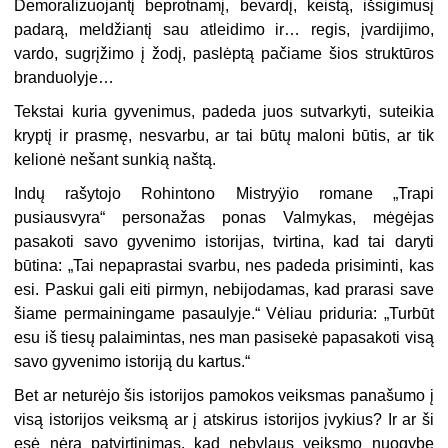
Demoralizuojantį beprotnamį, bevardį, keistą, išsigimusį
padarą, meldžiantį sau atleidimo ir… regis, įvardijimo,
vardo, sugrįžimo į žodį, paslėptą pačiame šios struktūros
branduolyje…
Tekstai kuria gyvenimus, padeda juos sutvarkyti, suteikia
kryptį ir prasmę, nesvarbu, ar tai būtų maloni būtis, ar tik
kelionė nešant sunkią naštą.
Indų rašytojo Rohintono Mistryÿio romane „Trapi
pusiausvyra“ personažas ponas Valmykas, mėgėjas
pasakoti savo gyvenimo istorijas, tvirtina, kad tai daryti
būtina: „Tai nepaprastai svarbu, nes padeda prisiminti, kas
esi. Paskui gali eiti pirmyn, nebijodamas, kad prarasi save
šiame permainingame pasaulyje.“ Vėliau priduria: „Turbūt
esu iš tiesų palaimintas, nes man pasisekė papasakoti visą
savo gyvenimo istoriją du kartus.“
Bet ar neturėjo šis istorijos pamokos veiksmas panašumo į
visą istorijos veiksmą ar į atskirus istorijos įvykius? Ir ar ši
esė nėra patvirtinimas, kad nebylaus veiksmo nuogybę