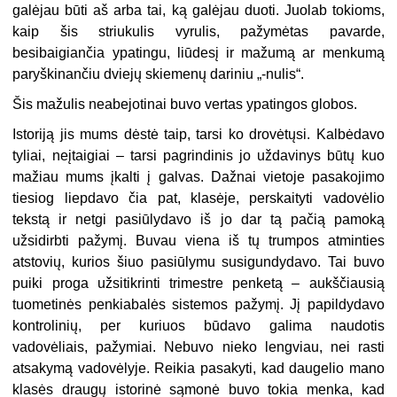
galėjau būti aš arba tai, ką galėjau duoti. Juolab tokioms,
kaip šis striukulis vyrulis, pažymėtas pavarde,
besibaigiančia ypatingu, liūdesį ir mažumą ar menkumą
paryškinančiu dviejų skiemenų dariniu „-nulis“.
Šis mažulis neabejotinai buvo vertas ypatingos globos.
Istoriją jis mums dėstė taip, tarsi ko drovėtųsi. Kalbėdavo
tyliai, neįtaigiai – tarsi pagrindinis jo uždavinys būtų kuo
mažiau mums įkalti į galvas. Dažnai vietoje pasakojimo
tiesiog liepdavo čia pat, klasėje, perskaityti vadovėlio
tekstą ir netgi pasiūlydavo iš jo dar tą pačią pamoką
užsidirbti pažymį. Buvau viena iš tų trumpos atminties
atstovių, kurios šiuo pasiūlymu susigundydavo. Tai buvo
puiki proga užsitikrinti trimestre penketą – aukščiausią
tuometinės penkiabalės sistemos pažymį. Jį papildydavo
kontrolinių, per kuriuos būdavo galima naudotis
vadovėliais, pažymiai. Nebuvo nieko lengviau, nei rasti
atsakymą vadovėlyje. Reikia pasakyti, kad daugelio mano
klasės draugų istorinė sąmonė buvo tokia menka, kad