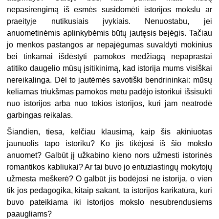
nepasirengimą iš esmės susidomėti istorijos mokslu ar
praeityje nutikusiais įvykiais. Nenuostabu, jei
anuometinėmis aplinkybėmis būtų jautęsis bejėgis. Tačiau
jo menkos pastangos ar nepajėgumas suvaldyti mokinius
bei tinkamai išdėstyti pamokos medžiagą nepaprastai
atitiko daugelio mūsų įsitikinimą, kad istorija mums visiškai
nereikalinga. Dėl to jautėmės savotiški bendrininkai: mūsų
keliamas triukšmas pamokos metu padėjo istorikui išsisukti
nuo istorijos arba nuo tokios istorijos, kuri jam neatrodė
garbingas reikalas.
Šiandien, tiesa, kelčiau klausimą, kaip šis akiniuotas
jaunuolis tapo istoriku? Ko jis tikėjosi iš šio mokslo
anuomet? Galbūt jį užkabino kieno nors užmesti istorinės
romantikos kabliukai? Ar tai buvo jo entuziastingų mokytojų
užmesta meškerė? O galbūt jis bodėjosi ne istorija, o vien
tik jos pedagogika, kitaip sakant, ta istorijos karikatūra, kuri
buvo pateikiama iki istorijos mokslo nesubrendusiems
paaugliams?