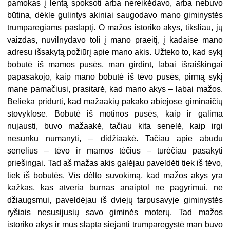
pamokas į lentą spoksoti arba nereikėdavo, arba nebuvo
būtina, dėkle gulintys akiniai saugodavo mano giminystės
trumparegiams paslaptį. O mažos istoriko akys, tiksliau, jų
vaizdas, nuvilnydavo toli į mano praeitį, į kadaise mano
adresu išsakytą požiūrį apie mano akis. Užteko to, kad sykį
bobutė iš mamos pusės, man girdint, labai išraiškingai
papasakojo, kaip mano bobutė iš tėvo pusės, pirmą sykį
mane pamačiusi, prasitarė, kad mano akys – labai mažos.
Belieka pridurti, kad mažaakių pakako abiejose giminaičių
stovyklose. Bobutė iš motinos pusės, kaip ir galima
nujausti, buvo mažaakė, tačiau kita senelė, kaip irgi
nesunku numanyti, – didžiaakė. Tačiau apie abudu
senelius – tėvo ir mamos tėčius – turėčiau pasakyti
priešingai. Tad aš mažas akis galėjau paveldėti tiek iš tėvo,
tiek iš bobutės. Vis dėlto suvokimą, kad mažos akys yra
kažkas, kas atveria burnas anaiptol ne pagyrimui, ne
džiaugsmui, paveldėjau iš dviejų tarpusavyje giminystės
ryšiais nesusijusių savo giminės moterų. Tad mažos
istoriko akys ir mus slapta siejanti trumparegystė man buvo