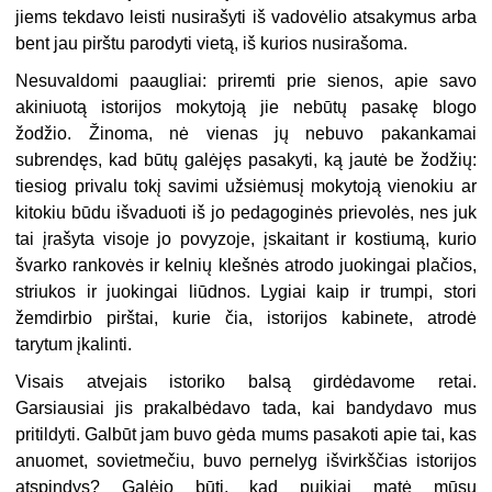
jiems tekdavo leisti nusirašyti iš vadovėlio atsakymus arba
bent jau pirštu parodyti vietą, iš kurios nusirašoma.
Nesuvaldomi paaugliai: priremti prie sienos, apie savo
akiniuotą istorijos mokytoją jie nebūtų pasakę blogo
žodžio. Žinoma, nė vienas jų nebuvo pakankamai
subrendęs, kad būtų galėjęs pasakyti, ką jautė be žodžių:
tiesiog privalu tokį savimi užsiėmusį mokytoją vienokiu ar
kitokiu būdu išvaduoti iš jo pedagoginės prievolės, nes juk
tai įrašyta visoje jo povyzoje, įskaitant ir kostiumą, kurio
švarko rankovės ir kelnių klešnės atrodo juokingai plačios,
striukos ir juokingai liūdnos. Lygiai kaip ir trumpi, stori
žemdirbio pirštai, kurie čia, istorijos kabinete, atrodė
tarytum įkalinti.
Visais atvejais istoriko balsą girdėdavome retai.
Garsiausiai jis prakalbėdavo tada, kai bandydavo mus
pritildyti. Galbūt jam buvo gėda mums pasakoti apie tai, kas
anuomet, sovietmečiu, buvo pernelyg išvirkščias istorijos
atspindys? Galėjo būti, kad puikiai matė mūsų