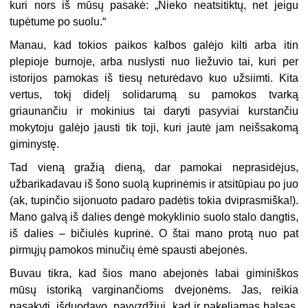
kuri nors iš mūsų pasakė: „Nieko neatsitiktų, net jeigu
tupėtume po suolu.“
Manau, kad tokios paikos kalbos galėjo kilti arba itin
plepioje burnoje, arba nuslysti nuo liežuvio tai, kuri per
istorijos pamokas iš tiesų neturėdavo kuo užsiimti. Kita
vertus, tokį didelį solidarumą su pamokos tvarką
griaunančiu ir mokinius tai daryti pasyviai kurstančiu
mokytoju galėjo jausti tik toji, kuri jautė jam neišsakomą
giminystę.
Tad vieną gražią dieną, dar pamokai neprasidėjus,
užbarikadavau iš šono suolą kuprinėmis ir atsitūpiau po juo
(ak, tupinčio sijonuoto padaro padėtis tokia dviprasmiška!).
Mano galvą iš dalies dengė mokyklinio suolo stalo dangtis,
iš dalies – bičiulės kuprinė. O štai mano protą nuo pat
pirmųjų pamokos minučių ėmė spausti abejonės.
Buvau tikra, kad šios mano abejonės labai giminiškos
mūsų istoriką varginančioms dvejonėms. Jas, reikia
pasakyti, išduodavo, pavyzdžiui, kad ir pakeliamas balsas.