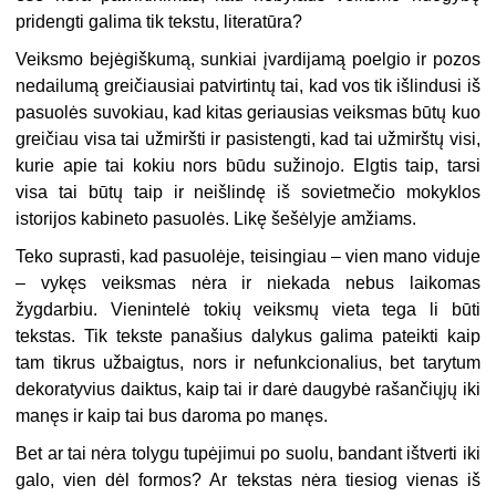
pridengti galima tik tekstu, literatūra?
Veiksmo bejėgiškumą, sunkiai įvardijamą poelgio ir pozos
nedailumą greičiausiai patvirtintų tai, kad vos tik išlindusi iš
pasuolės suvokiau, kad kitas geriausias veiksmas būtų kuo
greičiau visa tai užmiršti ir pasistengti, kad tai užmirštų visi,
kurie apie tai kokiu nors būdu sužinojo. Elgtis taip, tarsi
visa tai būtų taip ir neišlindę iš sovietmečio mokyklos
istorijos kabineto pasuolės. Likę šešėlyje amžiams.
Teko suprasti, kad pasuolėje, teisingiau – vien mano viduje
– vykęs veiksmas nėra ir niekada nebus laikomas
žygdarbiu. Vienintelė tokių veiksmų vieta tega li būti
tekstas. Tik tekste panašius dalykus galima pateikti kaip
tam tikrus užbaigtus, nors ir nefunkcionalius, bet tarytum
dekoratyvius daiktus, kaip tai ir darė daugybė rašančiųjų iki
manęs ir kaip tai bus daroma po manęs.
Bet ar tai nėra tolygu tupėjimui po suolu, bandant ištverti iki
galo, vien dėl formos? Ar tekstas nėra tiesiog vienas iš