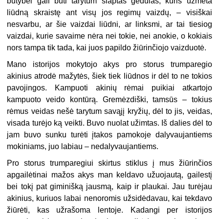
būtybei gali būti tarytum slaptas gedulas, kuris užmeta
liūdną skraistę ant visų jos regimų vaizdų, – visiškai
nesvarbu, ar šie vaizdai liūdni, ar linksmi, ar tai tiesiog
vaizdai, kurie savaime nėra nei tokie, nei anokie, o kokiais
nors tampa tik tada, kai juos papildo žiūrinčiojo vaizduotė.
Mano istorijos mokytojo akys pro storus trumparegio
akinius atrodė mažytės, šiek tiek liūdnos ir dėl to ne tokios
pavojingos. Kampuoti akinių rėmai puikiai atkartojo
kampuoto veido kontūrą. Gremėzdiški, tamsūs – tokius
rėmus veidas nešė tarytum savąjį kryžių, dėl to jis, veidas,
visada turėjo ką veikti. Buvo nuolat užimtas. Iš dalies dėl to
jam buvo sunku turėti įtakos pamokoje dalyvaujantiems
mokiniams, juo labiau – nedalyvaujantiems.
Pro storus trumparegiui skirtus stiklus į mus žiūrinčios
apgailėtinai mažos akys man keldavo užuojautą, gailestį
bei tokį pat giminišką jausmą, kaip ir plaukai. Jau turėjau
akinius, kuriuos labai nenoromis užsidėdavau, kai tekdavo
žiūrėti, kas užrašoma lentoje. Kadangi per istorijos