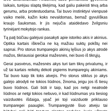
laikais, turėjau slaptą tikėjimą, kad galiu pakeisti tėvą arba
gerumu, arba protestuodama. Tai buvo instinktyvi vienpusė
vaiko meilė, kažin koks nevaldomas, bemaž gyvuliškas
kraujo šauksmas. Ir jis nejučia ataidėdavo žvilgsniu
tyrinėjant mokytojo rankas.
Tą patį būčiau galėjusi pasakyti apie istoriko akis ir akinius.
Optika kartais iškrečia ne ką mažiau suktų pokštų nei
sapnai. Pro storus trumparegio akinių lęšius jo akys atrodė
mažos, tikriausiai gerokai mažesnės, nei buvo iš tikrųjų.
Gerai pasvėrus, mažesnės akys turi tam tikrų privalumų, ir
už tai kartais reikėtų dėkoti pigiems trumparegių akiniams.
Tai buvo kaip tik toks atvejis. Pro storus stiklus jo akys
galėjo atrodyti ne tokios liūdnos, žinoma, jeigu jos iš tiesų
buvo liūdnos. Gali būti ir taip, kad jos netgi neatrodė
liūdnos ar netgi tokios nebuvo, ir kad liūdnumas yra tiesiog
vaizduotės išdaiga, ypač jei toji vaizduotė priklauso
trumparegei paauglei. Trumparegystė šiuo atveju tai