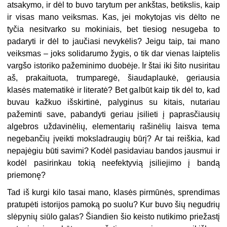
atsakymo, ir dėl to buvo tarytum per ankštas, betikslis, kaip
ir visas mano veiksmas. Kas, jei mokytojas vis dėlto ne
tyčia nesitvarko su mokiniais, bet tiesiog nesugeba to
padaryti ir dėl to jaučiasi nevykėlis? Jeigu taip, tai mano
veiksmas – joks solidarumo žygis, o tik dar vienas laiptelis
vargšo istoriko pažeminimo duobėje. Ir štai iki šito nusiritau
aš, prakaituota, trumparegė, šiaudaplaukė, geriausia
klasės matematikė ir literatė? Bet galbūt kaip tik dėl to, kad
buvau kažkuo išskirtinė, palyginus su kitais, nutariau
pažeminti save, pabandyti geriau įsilieti į paprasčiausių
algebros uždavinėlių, elementarių rašinėlių laisva tema
negebančių įveikti moksladraugių būrį? Ar tai reiškia, kad
nepajėgiu būti savimi? Kodėl pasidaviau bandos jausmui ir
kodėl pasirinkau tokią neefektyvią įsiliejimo į bandą
priemonę?
Tad iš kurgi kilo tasai mano, klasės pirmūnės, sprendimas
pratupėti istorijos pamoką po suolu? Kur buvo šių negudrių
slėpynių siūlo galas? Šiandien šio keisto nutikimo priežastį