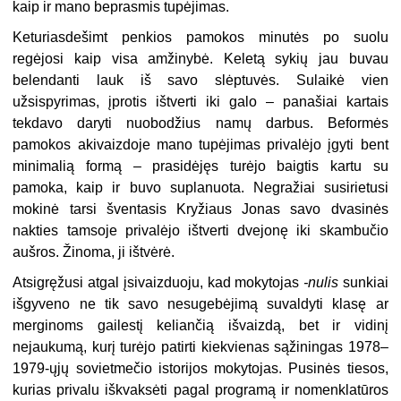
kaip ir mano beprasmis tupėjimas.
Keturiasdešimt penkios pamokos minutės po suolu
regėjosi kaip visa amžinybė. Keletą sykių jau buvau
belendanti lauk iš savo slėptuvės. Sulaikė vien
užsispyrimas, įprotis ištverti iki galo – panašiai kartais
tekdavo daryti nuobodžius namų darbus. Beformės
pamokos akivaizdoje mano tupėjimas privalėjo įgyti bent
minimalią formą – prasidėjęs turėjo baigtis kartu su
pamoka, kaip ir buvo suplanuota. Negražiai susirietusi
mokinė tarsi šventasis Kryžiaus Jonas savo dvasinės
nakties tamsoje privalėjo ištverti dvejonę iki skambučio
aušros. Žinoma, ji ištvėrė.
Atsigręžusi atgal įsivaizduoju, kad mokytojas
-nulis
sunkiai
išgyveno ne tik savo nesugebėjimą suvaldyti klasę ar
merginoms gailestį keliančią išvaizdą, bet ir vidinį
nejaukumą, kurį turėjo patirti kiekvienas sąžiningas 1978–
1979-ųjų sovietmečio istorijos mokytojas. Pusinės tiesos,
kurias privalu iškvaksėti pagal programą ir nomenklatūros