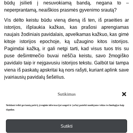
būdų įsilieti į nesuvokiamą bandą, negana to –
neperprantamą, neaiškios prasmės gyvenimo srautą?
Vis dėlto keistu būdu vieną dieną iš ten, iš praeities ar
istorijos, išplaukia kažkas, kas prašosi aprengiamas
naujais žodiniais pavidalais, apvelkamas kažkuo, kas gimė
kitoje istorijos epochoje, ką užaugino kitos istorijos.
Pagimdai kažką, ir gali netgi tarti, kad visus tuos tris su
puse dešimtmečio buvai nėščia keistu, savo žmogiško
pavidalo taip ir neįgavusiu istorijos tekstu. Galbūt tai tampa
viena iš paskatų apskritai ką nors rašyti, kuriant aplink save
įvairiausių pavidalų šešėlius.
Sutikimas
Siekdami teikti geriausią patirtį, įrenginio informacijai saugoti ir (arba) pasiekti naudojame tokias technologijas kaip
slapukus.
Sutikti
Apie mus
Redakcija
Prenumerata