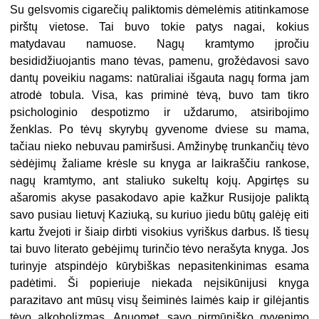
Su gelsvomis cigarečių paliktomis dėmelėmis atitinkamose
pirštų vietose. Tai buvo tokie patys nagai, kokius
matydavau namuose. Nagų kramtymo įpročiu
besididžiuojantis mano tėvas, pamenu, grožėdavosi savo
dantų poveikiu nagams: natūraliai išgauta nagų forma jam
atrodė tobula. Visa, kas priminė tėvą, buvo tam tikro
psichologinio despotizmo ir uždarumo, atsiribojimo
ženklas. Po tėvų skyrybų gyvenome dviese su mama,
tačiau nieko nebuvau pamiršusi. Amžinybę trunkančių tėvo
sėdėjimų žaliame krėsle su knyga ar laikraščiu rankose,
nagų kramtymo, ant staliuko sukeltų kojų. Apgirtęs su
ašaromis akyse pasakodavo apie kažkur Rusijoje paliktą
savo pusiau lietuvį Kaziuką, su kuriuo jiedu būtų galėję eiti
kartu žvejoti ir šiaip dirbti visokius vyriškus darbus. Iš tiesų
tai buvo literato gebėjimų turinčio tėvo nerašyta knyga. Jos
turinyje atspindėjo kūrybiškas nepasitenkinimas esama
padėtimi. Ši popieriuje niekada neįsikūnijusi knyga
parazitavo ant mūsų visų šeiminės laimės kaip ir gilėjantis
tėvo alkoholizmas. Anuomet, savo pirmūniško gyvenimo