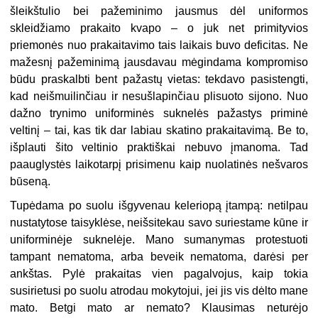
šleikštulio bei pažeminimo jausmus dėl uniformos
skleidžiamo prakaito kvapo – o juk net primityvios
priemonės nuo prakaitavimo tais laikais buvo deficitas. Ne
mažesnį pažeminimą jausdavau mėgindama kompromiso
būdu praskalbti bent pažastų vietas: tekdavo pasistengti,
kad neišmuilinčiau ir nesušlapinčiau plisuoto sijono. Nuo
dažno trynimo uniforminės suknelės pažastys priminė
veltinį – tai, kas tik dar labiau skatino prakaitavimą. Be to,
išplauti šito veltinio praktiškai nebuvo įmanoma. Tad
paauglystės laikotarpį prisimenu kaip nuolatinės nešvaros
būseną.
Tupėdama po suolu išgyvenau keleriopą įtampą: netilpau
nustatytose taisyklėse, neišsitekau savo suriestame kūne ir
uniforminėje suknelėje. Mano sumanymas protestuoti
tampant nematoma, arba beveik nematoma, darėsi per
ankštas. Pylė prakaitas vien pagalvojus, kaip tokia
susirietusi po suolu atrodau mokytojui, jei jis vis dėlto mane
mato. Betgi mato ar nemato? Klausimas neturėjo