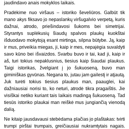
jaudindavo anais mokyklos laikais.
Pradėkime nuo viršaus – istoriko ševeliūros. Galbūt tik
mano akys fiksavo jo nepaslankų viršugalvio verpetą, kuris
dažnai, atrodo, priešindavosi šukoms bei simetrijai.
Styrantys suplėkusių šiaudų spalvos plaukų kuokštai
išduodavo mokytoją esant mirtinga, silpna būtybe. Ją, kaip
ir mus, priveikia miegas, ji, kaip ir mes, nepajėgia suvaldyti
savo kūno bei išvaizdos. Svarbu buvo ir tai, kad ji, kaip ir
aš, turi tokius nepaklusnius, tiesius kaip šiaudai plaukus.
Taigi istorikas, žvelgiant į jo šukuoseną, buvo man
giminiškas gyvūnas. Negana to, jutau jam gailestį ir atjautą.
Juk turėti tokius tiesius plaukus man, paauglei, kai
dažniausiai norisi to, ko neturi, atrodė tikra pragaištis. Jie
visiškai netiko kuriant tais laikais madingą šukuoseną. Tad
tiesūs istoriko plaukai man reiškė mus jungiančią vienodą
dalią.
Ne kitaip jausdavausi stebėdama plačias jo plaštakas: tvirti
trumpi pirštai trumpais, greičiausiai nukramtytais nagais.