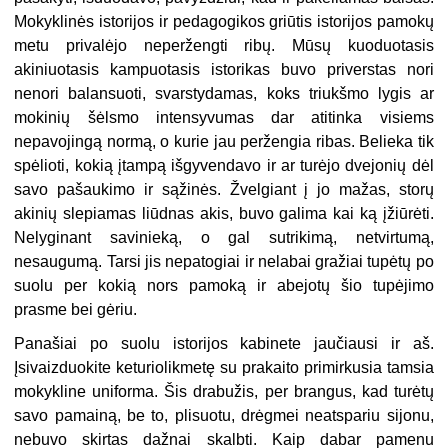
Mokyklinės istorijos ir pedagogikos griūtis istorijos pamokų
metu privalėjo neperžengti ribų. Mūsų kuoduotasis
akiniuotasis kampuotasis istorikas buvo priverstas nori
nenori balansuoti, svarstydamas, koks triukšmo lygis ar
mokinių šėlsmo intensyvumas dar atitinka visiems
nepavojingą normą, o kurie jau peržengia ribas. Belieka tik
spėlioti, kokią įtampą išgyvendavo ir ar turėjo dvejonių dėl
savo pašaukimo ir sąžinės. Žvelgiant į jo mažas, storų
akinių slepiamas liūdnas akis, buvo galima kai ką įžiūrėti.
Nelyginant savinieką, o gal sutrikimą, netvirtumą,
nesaugumą. Tarsi jis nepatogiai ir nelabai gražiai tupėtų po
suolu per kokią nors pamoką ir abejotų šio tupėjimo
prasme bei gėriu.
Panašiai po suolu istorijos kabinete jaučiausi ir aš.
Įsivaizduokite keturiolikmetę su prakaito primirkusia tamsia
mokykline uniforma. Šis drabužis, per brangus, kad turėtų
savo pamainą, be to, plisuotu, drėgmei neatspariu sijonu,
nebuvo skirtas dažnai skalbti. Kaip dabar pamenu