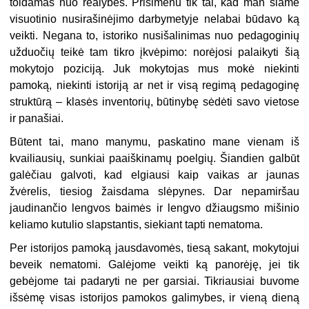
toldamas nuo realybės. Prisimenu tik tai, kad man šiame
visuotinio nusirašinėjimo darbymetyje nelabai būdavo ką
veikti. Negana to, istoriko nusišalinimas nuo pedagoginių
užduočių teikė tam tikro įkvėpimo: norėjosi palaikyti šią
mokytojo poziciją. Juk mokytojas mus mokė niekinti
pamoką, niekinti istoriją ar net ir visą regimą pedagoginę
struktūrą – klasės inventorių, būtinybę sėdėti savo vietose
ir panašiai.
Būtent tai, mano manymu, paskatino mane vienam iš
kvailiausių, sunkiai paaiškinamų poelgių. Šiandien galbūt
galėčiau galvoti, kad elgiausi kaip vaikas ar jaunas
žvėrelis, tiesiog žaisdama slėpynes. Dar nepamiršau
jaudinančio lengvos baimės ir lengvo džiaugsmo mišinio
keliamo kutulio slapstantis, siekiant tapti nematoma.
Per istorijos pamoką jausdavomės, tiesą sakant, mokytojui
beveik nematomi. Galėjome veikti ką panorėję, jei tik
gebėjome tai padaryti ne per garsiai. Tikriausiai buvome
išsėmę visas istorijos pamokos galimybes, ir vieną dieną