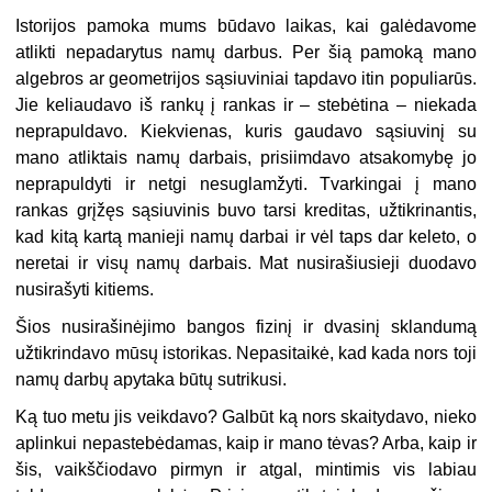
Istorijos pamoka mums būdavo laikas, kai galėdavome
atlikti nepadarytus namų darbus. Per šią pamoką mano
algebros ar geometrijos sąsiuviniai tapdavo itin populiarūs.
Jie keliaudavo iš rankų į rankas ir – stebėtina – niekada
neprapuldavo. Kiekvienas, kuris gaudavo sąsiuvinį su
mano atliktais namų darbais, prisiimdavo atsakomybę jo
neprapuldyti ir netgi nesuglamžyti. Tvarkingai į mano
rankas grįžęs sąsiuvinis buvo tarsi kreditas, užtikrinantis,
kad kitą kartą manieji namų darbai ir vėl taps dar keleto, o
neretai ir visų namų darbais. Mat nusirašiusieji duodavo
nusirašyti kitiems.
Šios nusirašinėjimo bangos fizinį ir dvasinį sklandumą
užtikrindavo mūsų istorikas. Nepasitaikė, kad kada nors toji
namų darbų apytaka būtų sutrikusi.
Ką tuo metu jis veikdavo? Galbūt ką nors skaitydavo, nieko
aplinkui nepastebėdamas, kaip ir mano tėvas? Arba, kaip ir
šis, vaikščiodavo pirmyn ir atgal, mintimis vis labiau