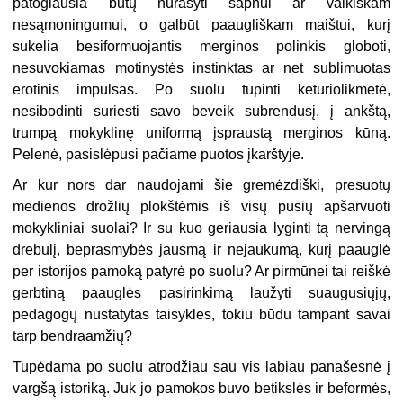
patogiausia būtų nurašyti sapnui ar vaikiškam
nesąmoningumui, o galbūt paaugliškam maištui, kurį
sukelia besiformuojantis merginos polinkis globoti,
nesuvokiamas motinystės instinktas ar net sublimuotas
erotinis impulsas. Po suolu tupinti keturiolikmetė,
nesibodinti suriesti savo beveik subrendusį, į ankštą,
trumpą mokyklinę uniformą įspraustą merginos kūną.
Pelenė, pasislėpusi pačiame puotos įkarštyje.
Ar kur nors dar naudojami šie gremėzdiški, presuotų
medienos drožlių plokštėmis iš visų pusių apšarvuoti
mokykliniai suolai? Ir su kuo geriausia lyginti tą nervingą
drebulį, beprasmybės jausmą ir nejaukumą, kurį paauglė
per istorijos pamoką patyrė po suolu? Ar pirmūnei tai reiškė
gerbtiną paauglės pasirinkimą laužyti suaugusiųjų,
pedagogų nustatytas taisykles, tokiu būdu tampant savai
tarp bendraamžių?
Tupėdama po suolu atrodžiau sau vis labiau panašesnė į
vargšą istoriką. Juk jo pamokos buvo betikslės ir beformės,