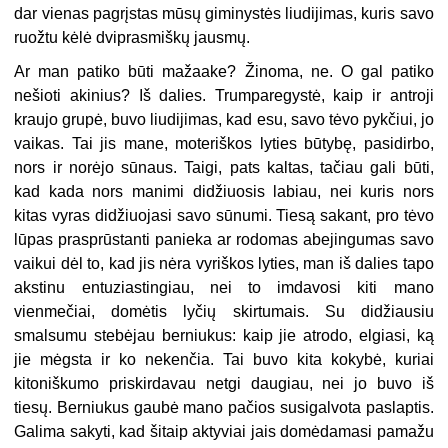
dar vienas pagrįstas mūsų giminystės liudijimas, kuris savo
ruožtu kėlė dviprasmiškų jausmų.
Ar man patiko būti mažaake? Žinoma, ne. O gal patiko
nešioti akinius? Iš dalies. Trumparegystė, kaip ir antroji
kraujo grupė, buvo liudijimas, kad esu, savo tėvo pykčiui, jo
vaikas. Tai jis mane, moteriškos lyties būtybę, pasidirbo,
nors ir norėjo sūnaus. Taigi, pats kaltas, tačiau gali būti,
kad kada nors manimi didžiuosis labiau, nei kuris nors
kitas vyras didžiuojasi savo sūnumi. Tiesą sakant, pro tėvo
lūpas prasprūstanti panieka ar rodomas abejingumas savo
vaikui dėl to, kad jis nėra vyriškos lyties, man iš dalies tapo
akstinu entuziastingiau, nei to imdavosi kiti mano
vienmečiai, domėtis lyčių skirtumais. Su didžiausiu
smalsumu stebėjau berniukus: kaip jie atrodo, elgiasi, ką
jie mėgsta ir ko nekenčia. Tai buvo kita kokybė, kuriai
kitoniškumo priskirdavau netgi daugiau, nei jo buvo iš
tiesų. Berniukus gaubė mano pačios susigalvota paslaptis.
Galima sakyti, kad šitaip aktyviai jais domėdamasi pamažu