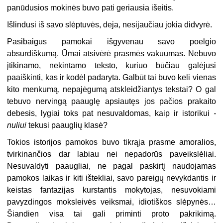
panūdusios mokinės buvo pati geriausia išeitis.
Išlindusi iš savo slėptuvės, deja, nesijaučiau jokia didvyrė.
Pasibaigus pamokai išgyvenau savo poelgio
absurdiškumą. Ūmai atsivėrė prasmės vakuumas. Nebuvo
įtikinamo, nekintamo teksto, kuriuo būčiau galėjusi
paaiškinti, kas ir kodėl padaryta. Galbūt tai buvo keli vienas
kito menkumą, nepajėgumą atskleidžiantys tekstai? O gal
tebuvo nervingą paauglę apsiautęs jos pačios prakaito
debesis, lygiai toks pat nesuvaldomas, kaip ir istorikui
-
nuliui
tekusi paauglių klasė?
Tokios istorijos pamokos buvo tikrąja prasme amoralios,
tvirkinančios dar labiau nei nepadorūs paveikslėliai.
Nesuvaldyti paaugliai, ne pagal paskirtį naudojamas
pamokos laikas ir kiti ištekliai, savo pareigų nevykdantis ir
keistas fantazijas kurstantis mokytojas, nesuvokiami
pavyzdingos moksleivės veiksmai, idiotiškos slėpynės…
Šiandien visa tai gali priminti proto pakrikimą.