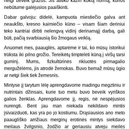
netgi beveik gražus. Jis atitiko kažin kokią normą, kurios
nebūtume galėjusios paaiškinti.
Dabar galvoju: didelė, kampuota miestiečio galva ant
neaukšto, kresno kaimiečio kūno – visam šiam deriniui
teko kantriai dirbti nelengvą vidinį derinamąjį darbą, gali
būti, pačią svarbiausią šio žmogaus veiklą.
Anuomet mes, paauglės, aptarėme ir tai, ko mūsų istorikui
trūksta iki pilno grožio. Tereikėtų timptelėti kūną į viršų tarsi
guminį. Mums, fizkultūrinės rikiuotės pirmagalio
mergužėlėms, jis atrodė žemokas. Buvo bemaž mūsų ūgio
ar netgi šiek tiek žemesnis.
Mintyse jį tarytum lėlę aprengdavome madingu megztiniu ir
nutrintais džinsais, kurie tuo metu buvo beveik vyriškos
galios ženklas. Aprengdavome jį, regis, nė nespėjusios
nurengti. Bent jau man niekada nekildavo mintis
įsivaizduoti, kas yra po jo kostiumu. Drąsiausios ano meto
paaugliško amžiaus merginų erotinės mintys siekdavo
meilaus žvilgsnio, žodžio ar geriausiu atveju meilės