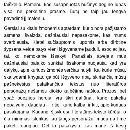
laiškelio. Pamenu, kad susapnuotas bučinys degino lūpas
visai ne perkeltine prasme. Būtų ne taip jau lengva
pavadinti jį maloniu.
Garsiai su kitais žmonėmis aptardami kurio nors pažįstamo
asmens išvaizdą, dažniausiai nepasakome, kas mums
svarbiausia. Kietai sučiauptomis lūpomis arba dirbtine
šypsena veide patys vieni išgyvename jaudulį, asociacijas,
tai, ko nemokame išsakyti. Panašiais atvejais mus
dažniausiai palaiko sunkiai išsakoma nuojauta, kad yra
dalykų, apie kuriuos žmonės verčiau nutyli. Kai kurie mūsų,
skaitydami knygas, galbūt išgyveno ribą, skiriančią mūsų
pašnekesius palaikančius tekstus nuo literatūros
personažų nešamos kitokio kalbėjimo naštos. Prozos, bet
ypač poezijos herojai yra tikri galiūnai, kurie pakelia
nepalyginti daugiau – ir tie, kurie kalba, ir kiti, apie kuriuos
pasakojama. Kadangi šįsyk esu literatūros teksto kūrėja, o
čia minimas istorikas jau tapęs personažu, mudu ga lime
pakelti daugiau. Dėl to pasakysiu, kas mane iš tiesų