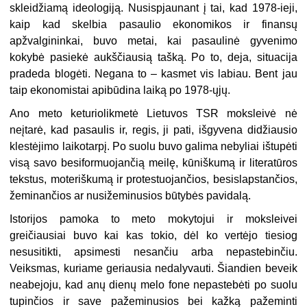
skleidžiamą ideologiją. Nusispjaunant į tai, kad 1978-ieji,
kaip kad skelbia pasaulio ekonomikos ir finansų
apžvalgininkai, buvo metai, kai pasaulinė gyvenimo
kokybė pasiekė aukščiausią tašką. Po to, deja, situacija
pradeda blogėti. Negana to – kasmet vis labiau. Bent jau
taip ekonomistai apibūdina laiką po 1978-ųjų.
Ano meto keturiolikmetė Lietuvos TSR moksleivė nė
neįtarė, kad pasaulis ir, regis, ji pati, išgyvena didžiausio
klestėjimo laikotarpį. Po suolu buvo galima nebyliai ištupėti
visą savo besiformuojančią meilę, kūniškumą ir literatūros
tekstus, moteriškumą ir protestuojančios, besislapstančios,
žeminančios ar nusižeminusios būtybės pavidalą.
Istorijos pamoka to meto mokytojui ir moksleivei
greičiausiai buvo kai kas tokio, dėl ko vertėjo tiesiog
nesusitikti, apsimesti nesančiu arba nepastebinčiu.
Veiksmas, kuriame geriausia nedalyvauti. Šiandien beveik
neabejoju, kad anų dienų melo fone nepastebėti po suolu
tupinčios ir save pažeminusios bei kažką pažeminti