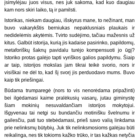
įsimylėjau juos visus, nes juk sakoma, kad kuo daugiau
kam nors skiri laiko, tą ir pamilsti.
Istorikas, niekam daugiau, išskyrus mane, to nežinant, man
buvo vakarykštis berniukas nepaklusniais plaukais ir
nedidelėmis akytėmis. Tvirto sudėjimo, tačiau mažesnis už
kitus. Galbūt istorija, kurią jis kadaise pasirinko, papildomų,
metaforiškų šaknų pavidalu turėjo kompensuoti jo ūgį?
Istoriko protas galėjo tapti vyriškos galios papildymu. Šiaip
ar taip, istorijos mokslas jam tikrai teikė svorio, nors ir
visiškai ne dėl to, kad šį svorį jis perduodavo mums. Buvo
kaip tik priešingai.
Būdama trumparegė (nors to vis nenorėdama pripažinti)
bei ilgėdamasi kaime pralėkusių vasarų, jutau giminystę
šiam mokinių nesuvaldančiam istorijos mokytojui.
Išgyvenau tai netgi su bundančiu motinišku švelnumu ir
gailesčiu, pati tuo stebėdamasi, prieš savo valią linkdama
prie nelinksmų būtybių. Juk tik nelinksmosioms galėjau būti
reikalinga, nes tik tokioms kažko trūko, ir tas kažkas netyčia