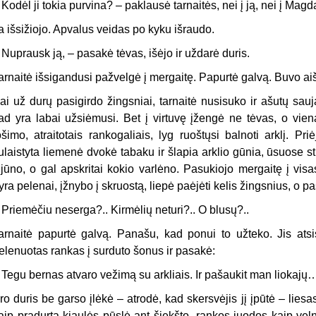
 Kodėl ji tokia purvina? – paklausė tarnaitės, nei į ją, nei į Ma
a išsižiojo. Apvalus veidas po kyku išraudo.
 Nuprausk ją, – pasakė tėvas, išėjo ir uždarė duris.
arnaitė išsigandusi pažvelgė į mergaitę. Papurtė galvą. Buvo ai
ai už durų pasigirdo žingsniai, tarnaitė nusisuko ir ašutų sa
ad yra labai užsiėmusi. Bet į virtuvę įžengė ne tėvas, o vien
ošimo, atraitotais rankogaliais, lyg ruoštųsi balnoti arklį. P
ulaistyta liemenė dvokė tabaku ir šlapia arklio gūnia, ūsuose sti
ijūno, o gal apskritai kokio varlėno. Pasukiojo mergaitę į vi
yra pelenai, įžnybo į skruostą, liepė paėjėti kelis žingsnius, o p
 Priemėčiu neserga?.. Kirmėlių neturi?.. O blusų?..
arnaitė papurtė galvą. Panašu, kad ponui to užteko. Jis atsis
elenuotas rankas į surduto šonus ir pasakė:
 Tegu bernas atvaro vežimą su arkliais. Ir pašaukit man liokajų… 
ro duris be garso įlėkė – atrodė, kad skersvėjis jį įpūtė – liesa
aip pradurta kiaulės pūslė ant šiekšto, rankos juodos kaip veln