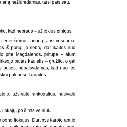
gdaleną nežiūrėdamas, tarsi pats sau.
šku, kad nepraus – už jokius pinigus.
uja ėmė šiūruoti puodą, apsimesdama,
as iš ponų, jo sėbrų, dar įkaitęs nuo
riėjo prie Magdalenos, pritūpė – alum
rksojo baltas kaulelis – gružlio, o gal
sas puses, nepaisydamas, kad nuo jos
askui paklausė tarnaitės:
tojo, užsiraitė rankogalius, nusivalė
liokajų, po šimts velnių!..
s pono liokajus. Durtinys karojo ant jo
io – veikiausiai rato ašį degutu tepė.