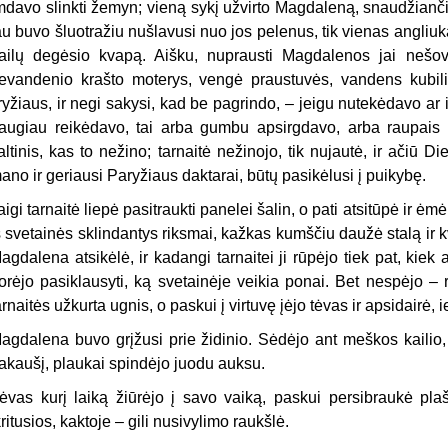
mdavo slinkti žemyn; vieną sykį užvirto Magdaleną, snaudžiančią 
au buvo šluotražiu nušlavusi nuo jos pelenus, tik vienas angliu
ailų degėsio kvapą. Aišku, nuprausti Magdalenos jai nešov
evandenio krašto moterys, vengė praustuvės, vandens kubili
ryžiaus, ir negi sakysi, kad be pagrindo, – jeigu nutekėdavo ar iš
augiau reikėdavo, tai arba gumbu apsirgdavo, arba raupais
altinis, kas to nežino; tarnaitė nežinojo, tik nujautė, ir ačiū Di
ano ir geriausi Paryžiaus daktarai, būtų pasikėlusi į puikybę.
aigi tarnaitė liepė pasitraukti panelei šalin, o pati atsitūpė ir ėmė
š svetainės sklindantys riksmai, kažkas kumščiu daužė stalą ir kv
agdalena atsikėlė, ir kadangi tarnaitei ji rūpėjo tiek pat, kiek
orėjo pasiklausyti, ką svetainėje veikia ponai. Bet nespėjo – ri
arnaitės užkurta ugnis, o paskui į virtuvę įėjo tėvas ir apsidairė
agdalena buvo grįžusi prie židinio. Sėdėjo ant meškos kailio, 
akaušį, plaukai spindėjo juodu auksu.
ėvas kurį laiką žiūrėjo į savo vaiką, paskui persibraukė pl
kritusios, kaktoje – gili nusivylimo raukšlė.