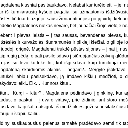
agdalena klusniai pasitraukdavo. Nelabai kur turėjo eiti – jei ne
ur iš kurmiarausių kyšojo pagaliai su užmautomis išdžiūvusio
ūslės liūdnai blazgėjo, sausi žirniai ritinėjosi po jų vidų, keldami
odelio Magdalenos niekas nevarė, bet jai pačiai šioje vietoje nes
ebent į pievas leistis – į tas sausas, bevandenes pievas, k
itkrėslės ir kurvažolės, šunramunės ir pilkieji kiečiai, o gilioje
r juodoji drignė. Magdalenai trukdė pūstas sijonas – jinai jį n
aip rugių pėdą, o pati pasileisdavo į siūruojančias žolynų glūdu
o jas su tėvo kurtuke tol, kol išgirsdavo, kaip trimituoja me
agdaleną skaidriomis akimis – bėgam?.. Mergytė įšokdavo į s
urtukei labiau pasisekdavo, ją imdavo kiškių medžioti, o duk
akydavo: eik!.. Eik… Kur nors kitur…
itur… Kurgi – kitur?.. Magdalena pėdindavo į ginklinę, kur ap
ardus, o paskui – į dvaro virtuvę, prie židinio; ant storo meš
ausdavo, kaip šalia atsigula iš medžioklės grįžusi nusilaksčiusi k
rauju ir šlapiu kailiu.
idiny susikaupusius pelenus tarnaitė pradėdavo semti tik tada