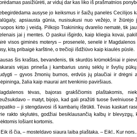
orėdamas pasižiūrėti, ar viduj dar kas liko iš prašmatnios ponyb
ebegirdėdama ausyse jo keiksmus ir šaižų panelės Cecilijos 
alūgaly, apsiausta gūnia, nusisukusi nuo vežėjo, ir žiūrėjo į
ruopos kirto į veidą. Pilkojo Trakininkų dvarelio nematė, tik jau
elenais jai į mentes. O paskui išgirdo, kaip kliegia kovai, pa
irė visos giminės moterys – prosenelė, senelė ir Magdalenos 
ūsy, kitą pribaigė karštinė, o trečioji išdžiūvo kaip kiaulės pūslė.
ausas šis kraštas, bevandenis, tik skurdūs krūmokšniai ir pievos
akarais vėjas prineša į kambarius usnių sėklų ir švylių pūkų, 
udygti – gyvos žmonių burnos, erdvūs jų plaučiai ir drėgni ak
lėpininga, žalia kaip maurai ant tvenkinio paviršiaus.
agdalenos tėvas, bajoras grakščiomis plaštakomis, ni
eužsukdavo – matyt, bijojo, kad gali pražūti tuose švelniuose
epatiko – ji stengdavosi iš kambarių ištrūkti. Tėvas kaskart ras
rie rakto skylutės, godžiai besiklausančią kalbų ir blevyzgų, 
lėktomis lošiant kortomis.
 Eik iš čia, – mosteldavo siaura laiba plaštaka. – Eik!.. Kur nors