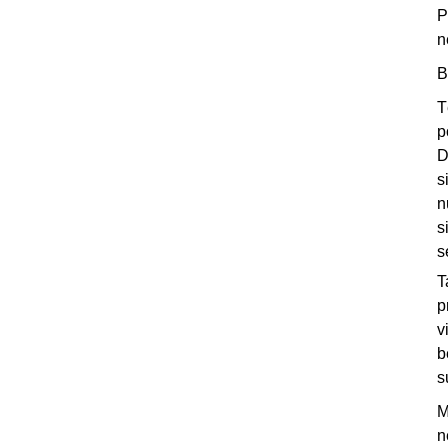
P
n
B
T
p
D
s
n
s
s
T
p
v
b
s
M
n