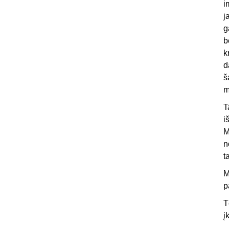
i
j
g
b
k
d
š
m
T
i
M
n
t
M
p
T
į