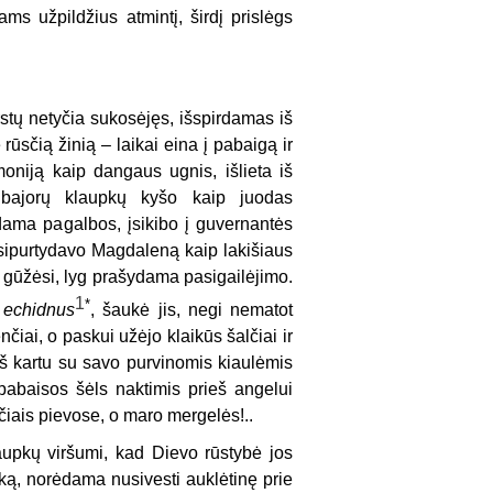
ams užpildžius atmintį, širdį prislėgs
rstų netyčia sukosėjęs, išspirdamas iš
rūsčią žinią – laikai eina į pabaigą ir
oniją kaip dangaus ugnis, išlieta iš
 bajorų klaupkų kyšo kaip juodas
odama pagalbos, įsikibo į guvernantės
usipurtydavo Magdaleną kaip lakišiaus
ūpą, gūžėsi, lyg prašydama pasigailėjimo.
1
*
echidnus
, šaukė jis, negi nematot
čiai, o paskui užėjo klaikūs šalčiai ir
iš kartu su savo purvinomis kiaulėmis
pabaisos šėls naktimis prieš angelui
yčiais pievose, o maro mergelės!..
aupkų viršumi, kad Dievo rūstybė jos
nką, norėdama nusivesti auklėtinę prie