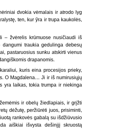
nėriniai dvokia vėmalais ir atrodo lyg
alystę, ten, kur ỹra ir trupa kaukolės,
teli – žvėrelis krūmuose nusičiaudi iš
ro dangumi traukia gedulinga debesų
elai, pastaruosius sunku atskirti vienus
os dangiškomis drapanomis.
araliui, kuris eina procesijos prieky,
nės. O Magdalena… Ji ir iš numirusiųjų
s yra laikas, tokia trumpa ir niekinga
emėmis ir obelų žiedlapiais, ir grįžti
tų dėžutę, peržiūrėti juos, prisiminti,
iniuotą rankovės gabalą su išdžiūvusio
da aiškiai išvysta dešinįjį skruostą