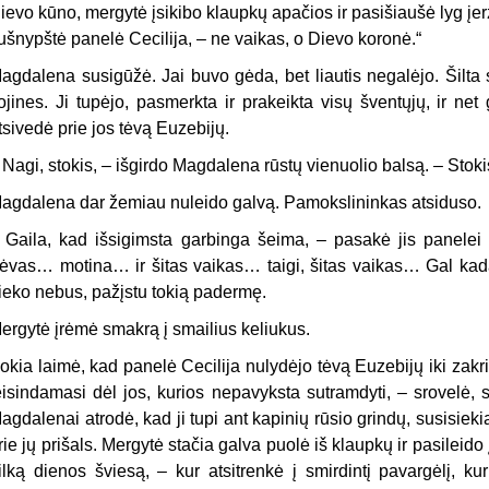
ievo kūno, mergytė įsikibo klaupkų apačios ir pasišiaušė lyg įer
ušnypštė panelė Cecilija, – ne vaikas, o Dievo koronė.“
agdalena susigūžė. Jai buvo gėda, bet liautis negalėjo. Šilta 
ojines. Ji tupėjo, pasmerkta ir prakeikta visų šventųjų, ir ne
tsivedė prie jos tėvą Euzebijų.
 Nagi, stokis, – išgirdo Magdalena rūstų vienuolio balsą. – Stoki
agdalena dar žemiau nuleido galvą. Pamokslininkas atsiduso.
 Gaila, kad išsigimsta garbinga šeima, – pasakė jis panelei Ce
ėvas… motina… ir šitas vaikas… taigi, šitas vaikas… Gal kada 
ieko nebus, pažįstu tokią padermę.
ergytė įrėmė smakrą į smailius keliukus.
okia laimė, kad panelė Cecilija nulydėjo tėvą Euzebijų iki zakri
eisindamasi dėl jos, kurios nepavyksta sutramdyti, – srovelė, s
agdalenai atro
dė, kad ji tupi ant kapinių rūsio grindų, susisieki
rie jų prišals. Mergytė stačia galva puolė iš klaupkų ir pasilei
do 
ilką dienos šviesą, – kur atsitrenkė į smirdintį pavargėlį, kur