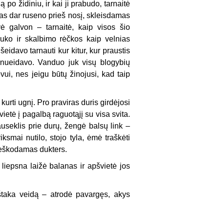
po židiniu, ir kai ji prabudo, tarnaitė
kas dar ruseno prieš nosį, skleisdamas
ė galvon – tarnaitė, kaip visos šio
uko ir skalbimo rėčkos kaip velnias
eidavo tarnauti kur kitur, kur praustis
 nueidavo. Vanduo juk visų blogybių
evui, nes jeigu būtų žinojusi, kad taip
 kurti ugnį. Pro praviras duris girdėjosi
ietė į pagalbą raguotąjį su visa svita.
 auseklis prie durų, žengė balsų link –
ksmai nutilo, stojo tyla, ėmė traškėti
, ieškodamas dukters.
liepsna laižė balanas ir apšvietė jos
aštaka veidą – atrodė pavargęs, akys