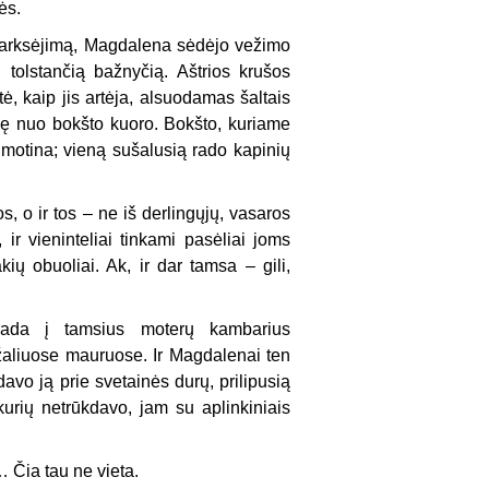
ės.
karksėjimą, Magdalena sėdėjo vežimo
 tolstančią bažnyčią. Aštrios krušos
tė, kaip jis artėja, alsuodamas šaltais
kilę nuo bokšto kuoro. Bokšto, kuriame
motina; vieną sušalusią rado kapinių
, o ir tos – ne iš derlingųjų, vasaros
ir vieninteliai tinkami pasėliai joms
ių obuoliai. Ak, ir dar tamsa – gili,
ekada į tamsius moterų kambarius
 žaliuose mauruose. Ir Magdalenai ten
davo ją prie svetainės durų, prilipusią
kurių netrūkdavo, jam su aplinkiniais
… Čia tau ne vieta.