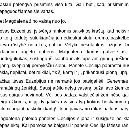
askui palengva prisimins visa kita. Gali būti, kad, prisiminim
epaguodžiamas sielvartas.
et Magdalena žino vaistą nuo jo.
ėvas Euzebijus, įsitvėręs rankomis sakyklos kraštų, kad neišvi
o kojų kėdutę, suteikiančią jo nedidukui stotui orumo, paskelbė 
ievo rūstybė netrukus, gal nė Velykų nesulaukus, užgrius žm
idabrinio angelų dubens. Magdalena, kurios galvelė iš
uodėguliukas, sustingo iš siaubo ir atsitūpė ant grindų, iešk
ijoną, kvepiantį pernykščiu šienu. Panelė Cecilija paprastai n
ėklą, nepiktai, bet reikliai, tik šį kartą ir ji, prikandusi ploną l
ačiau tėvas Euzebijus nė nemanė jos pasigailėti:
Genemata 
ranašingų ženklų!.. Sausį atšilo nelyg vasarą, sužaliavo žiemken
isus daigus nuvirino!.. Vėl bus badas, valstiečiai žeminėse ga
eigi ožkomis, ir jų dvigalvės dvasios lyg kokios bestiariumo 
utrimituojant paskutinį kartą!.. Ir ne pavasario rūkas baltuos par
agdalena paleido panelės Cecilijos sijoną ir susigūžė po kl
epasiektų. Kai pamokslas baigėsi ir panelė Cecilija ištiesė ra