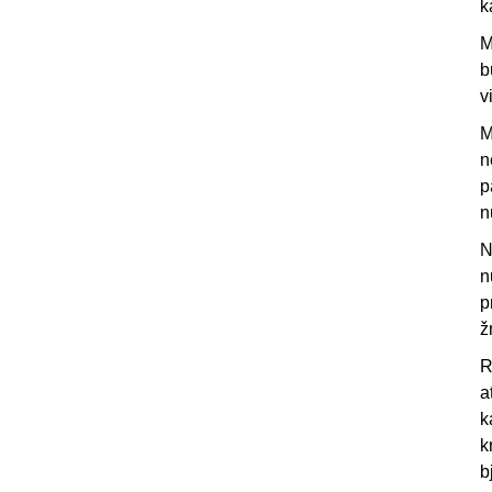
k
M
b
v
M
n
p
n
N
n
p
ž
R
a
k
k
b