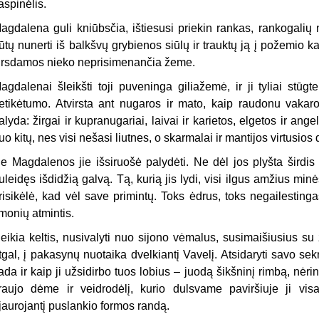
aspinėlis.
agdalena guli kniūbsčia, ištiesusi priekin rankas, rankogalių 
ūtų nunerti iš balkšvų grybienos siūlų ir trauktų ją į požemio kar
irsdamos nieko neprisimenančia žeme.
agdalenai šleikšti toji puveninga giliažemė, ir ji tyliai stūg
etikėtumo. Atvirsta ant nugaros ir mato, kaip raudonu vaka
alyda: žirgai ir kupranugariai, laivai ir karietos, elgetos ir ang
uo kitų, nes visi nešasi liutnes, o skarmalai ir mantijos virtusi
e Magdalenos jie išsiruošė palydėti. Ne dėl jos plyšta širdis k
uleidęs išdidžią galvą. Tą, kurią jis lydi, visi ilgus amžius mi
risikėlė, kad vėl save primintų. Toks ėdrus, toks negailestinga
monių atmintis.
eikia keltis, nusivalyti nuo sijono vėmalus, susimaišiusius su ž
tgal, į pakasynų nuotaika dvelkiantį Vavelį. Atsidaryti savo sekre
ada ir kaip ji užsidirbo tuos lobius – juodą šikšninį rimbą, nėr
raujo dėme ir veidrodėlį, kurio dulsvame paviršiuje ji visa
jaurojantį puslankio formos randą.