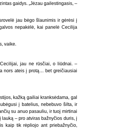
zintas gaidys. „Jėzau gailestingasis, –
srovelė jau bėgo šlaunimis ir gėrėsi į
t galvos nepakėlė, kai panelė Cecilija
s, vaike.
cilijai, jau ne rūsčiai, o liūdnai. –
nors ateis į protą… bet greičiausiai
stijos, kažką gailiai kranksėdama, gal
ubėgusi į batelius, nebebuvo šilta, ir
ančių su anuo pasauliu, ir tuoj mirtinai
į lauką – pro atviras bažnyčios duris, į
is kaip tik rėpliojo ant priebažnyčio,