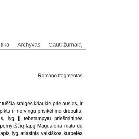
itika
Archyvas
Gauti žurnalą
Romano fragmentas
tuščia sraigės kriauklė prie ausies, ir
piktu ir nervingu prisikėlimo drebuliu.
s, lyg jį tebetampytų priešmirtinės
ant pernykščių lapų Magdalena mato du
pis lyg atlasinis vaikiškos kurpelės