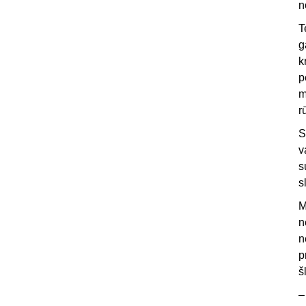
n
T
g
k
p
m
r
S
v
s
s
M
n
n
p
š
–