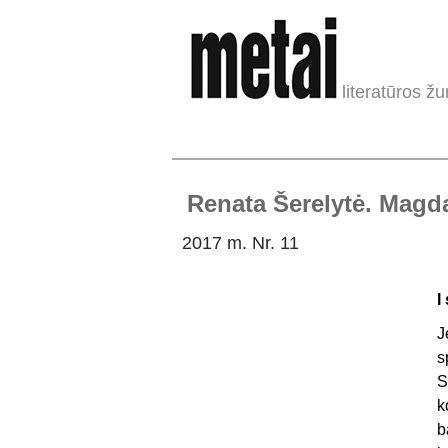
literatūros žu
Renata Šerelytė. Magd
2017 m. Nr. 11
I
J
s
S
k
b