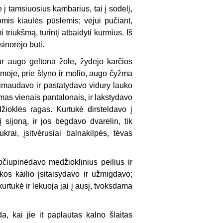
 į tamsiuosius kambarius, tai į sodelį,
mis kiaulės pūslėmis; vėjui pučiant,
 triukšmą, turintį atbaidyti kurmius. Iš
inorėjo būti.
ur augo geltona žolė, žydėjo karčios
 lomoje, prie šlyno ir molio, augo čyžma
usimaudavo ir pastatydavo vidury lauko
mas vienais pantalonais, ir lakstydavo
džioklės ragas. Kurtukė dirsteldavo į
ijoną, ir jos bėgdavo dvarelin, tik
rai, įsitvėrusiai balnakilpės, tėvas
čiupinėdavo medžioklinius peilius ir
kos kailio įsitaisydavo ir užmigdavo;
urtukė ir lekuoja jai į ausį, tvoksdama
, kai jie it paplautas kalno šlaitas