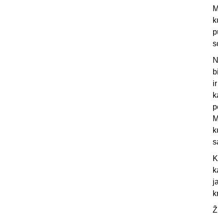
M
k
p
s
N
b
i
k
p
M
k
s
K
k
j
k
Ž