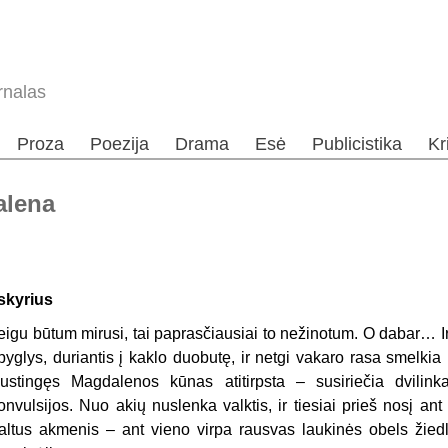
rnalas
Proza
Poezija
Drama
Esė
Publicistika
Kr
alena
 skyrius
eigu būtum mirusi, tai paprasčiausiai to nežinotum. O dabar… Ir 
pyglys, duriantis į kaklo duobutę, ir netgi vakaro rasa smelkia 
ustingęs Magdalenos kūnas atitirpsta – susiriečia dvilinka
onvulsijos. Nuo akių nuslenka valktis, ir tiesiai prieš nosį 
altus akmenis – ant vieno virpa rausvas laukinės obels žiedla