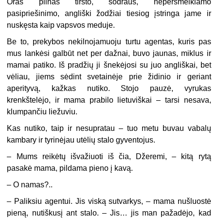
Oras pilnas tiršto, sodraus, nepersmelkiamo
pasipriešinimo, angliški žodžiai tiesiog įstringa jame ir
nuskęsta kaip vapsvos meduje.
Be to, prekybos nekilnojamuoju turtu agentas, kuris pas
mus lankėsi galbūt net per dažnai, buvo jaunas, miklus ir
mamai patiko. Iš pradžių ji šnekėjosi su juo angliškai, bet
vėliau, jiems sėdint svetainėje prie židinio ir geriant
aperityvą, kažkas nutiko. Stojo pauzė, vyrukas
krenkštelėjo, ir mama prabilo lietuviškai – tarsi nesava,
klumpančiu liežuviu.
Kas nutiko, taip ir nesupratau – tuo metu buvau vabalų
kambary ir tyrinėjau utėlių stalo gyventojus.
–
Mums reikėtų išvažiuoti iš čia, Džeremi, – kitą rytą
pasakė mama, pildama pieno į kavą.
–
O namas?..
–
Paliksiu agentui. Jis viską sutvarkys, – mama nušluostė
pieną, nutiškusį ant stalo. – Jis… jis man pažadėjo, kad