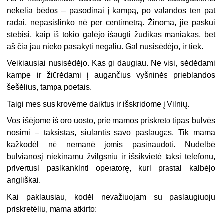
nekelia bėdos – pasodinai į kampą, po valandos ten pat
radai, nepasislinko nė per centimetrą. Žinoma, jie paskui
stebisi, kaip iš tokio galėjo išaugti žudikas maniakas, bet
aš čia jau nieko pasakyti negaliu. Gal nusisėdėjo, ir tiek.
Veikiausiai nusisėdėjo. Kas gi daugiau. Ne visi, sėdėdami
kampe ir žiūrėdami į augančius vyšninės prieblandos
šešėlius, tampa poetais.
Taigi mes susikrovėme daiktus ir išskridome į Vilnių.
Vos išėjome iš oro uosto, prie mamos priskreto tipas bulvės
nosimi – taksistas, siūlantis savo paslaugas. Tik mama
kažkodėl nė nemanė jomis pasinaudoti. Nudelbė
bulvianosį niekinamu žvilgsniu ir išsikvietė taksi telefonu,
privertusi pasikankinti operatorę, kuri prastai kalbėjo
angliškai.
Kai paklausiau, kodėl nevažiuojam su paslaugiuoju
priskretėliu, mama atkirto: