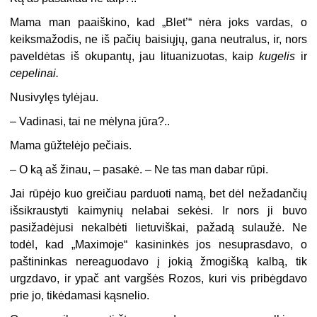
Mama man paaiškino, kad „Blet’“ nėra joks vardas, o
keiksmažodis, ne iš pačių baisiųjų, gana neutralus, ir, nors
paveldėtas iš okupantų, jau lituanizuotas, kaip
kugelis
ir
cepelinai.
Nusivylęs tylėjau.
–
Vadinasi, tai ne mėlyna jūra?..
Mama gūžtelėjo pečiais.
–
O ką aš žinau, – pasakė. – Ne tas man dabar rūpi.
Jai rūpėjo kuo greičiau parduoti namą, bet dėl nežadančių
išsikraustyti kaimynių nelabai sekėsi. Ir nors ji buvo
pasižadėjusi nekalbėti lietuviškai, pažadą sulaužė. Ne
todėl, kad „Maximoje“ kasininkės jos nesuprasdavo, o
paštininkas nereaguodavo į jokią žmogišką kalbą, tik
urgzdavo, ir ypač ant vargšės Rozos, kuri vis pribėgdavo
prie jo, tikėdamasi kąsnelio.