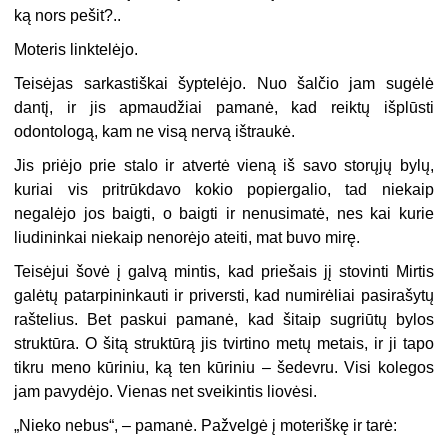
ką nors pešit?..
Moteris linktelėjo.
Teisėjas sarkastiškai šyptelėjo. Nuo šalčio jam sugėlė
dantį, ir jis apmaudžiai pamanė, kad reiktų išplūsti
odontologą, kam ne visą nervą ištraukė.
Jis priėjo prie stalo ir atvertė vieną iš savo storųjų bylų,
kuriai vis pritrūkdavo kokio popiergalio, tad niekaip
negalėjo jos baigti, o baigti ir nenusimatė, nes kai kurie
liudininkai niekaip nenorėjo ateiti, mat buvo mirę.
Teisėjui šovė į galvą mintis, kad priešais jį stovinti Mirtis
galėtų patarpininkauti ir priversti, kad numirėliai pasirašytų
raštelius. Bet paskui pamanė, kad šitaip sugriūtų bylos
struktūra. O šitą struktūrą jis tvirtino metų metais, ir ji tapo
tikru meno kūriniu, ką ten kūriniu – šedevru. Visi kolegos
jam pavydėjo. Vienas net sveikintis liovėsi.
„
Nieko nebus“, – pamanė. Pažvelgė į moteriškę ir tarė: