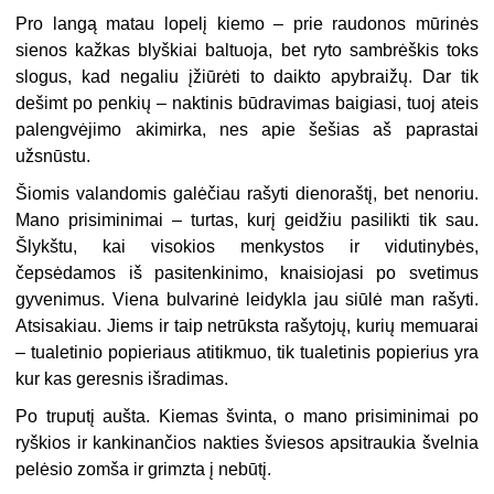
Pro langą matau lopelį kiemo – prie raudonos mūrinės
sienos kažkas blyškiai baltuoja, bet ryto sambrėškis toks
slogus, kad negaliu įžiūrėti to daikto apybraižų. Dar tik
dešimt po penkių – naktinis būdravimas baigiasi, tuoj ateis
palengvėjimo akimirka, nes apie šešias aš paprastai
užsnūstu.
Šiomis valandomis galėčiau rašyti dienoraštį, bet nenoriu.
Mano prisiminimai – turtas, kurį geidžiu pasilikti tik sau.
Šlykštu, kai visokios menkystos ir vidutinybės,
čepsėdamos iš pasitenkinimo, knaisiojasi po svetimus
gyvenimus. Viena bulvarinė leidykla jau siūlė man rašyti.
Atsisakiau. Jiems ir taip netrūksta rašytojų, kurių memuarai
– tualetinio popieriaus atitikmuo, tik tualetinis popierius yra
kur kas geresnis išradimas.
Po truputį aušta. Kiemas švinta, o mano prisiminimai po
ryškios ir kankinančios nakties šviesos apsitraukia švelnia
pelėsio zomša ir grimzta į nebūtį.