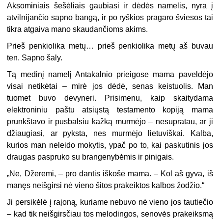
Aksominiais šešėliais gaubiasi ir dėdės namelis, nyra į
atvilnijančio sapno bangą, ir po ryškios pragaro šviesos tai
tikra atgaiva mano skaudančioms akims.
Prieš penkiolika metų… prieš penkiolika metų aš buvau
ten. Sapno šaly.
Tą medinį namelį Antakalnio prieigose mama paveldėjo
visai netikėtai – mirė jos dėdė, senas keistuolis. Man
tuomet buvo devyneri. Prisimenu, kaip skaitydama
elektroniniu paštu atsiųstą testamento kopiją mama
prunkštavo ir pusbalsiu kažką murmėjo – nesupratau, ar ji
džiaugiasi, ar pyksta, nes murmėjo lietuviškai. Kalba,
kurios man neleido mokytis, ypač po to, kai paskutinis jos
draugas paspruko su brangenybėmis ir pinigais.
„
Ne, Džeremi, – pro dantis iškošė mama. – Kol aš gyva, iš
manęs neišgirsi nė vieno šitos prakeiktos kalbos žodžio.“
Ji persikėlė į rajoną, kuriame nebuvo nė vieno jos tautiečio
– kad tik neišgirsčiau tos melodingos, senovės prakeiksmą