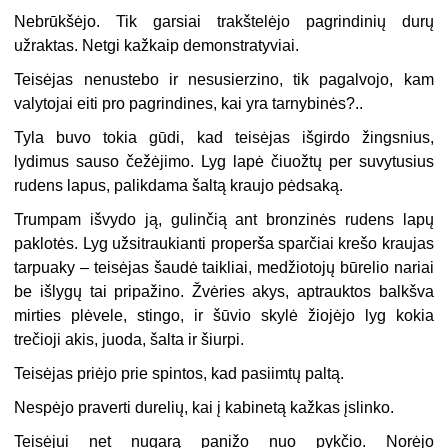
Nebrūkšėjo. Tik garsiai trakštelėjo pagrindinių durų
užraktas. Netgi kažkaip demonstratyviai.
Teisėjas nenustebo ir nesusierzino, tik pagalvojo, kam
valytojai eiti pro pagrindines, kai yra tarnybinės?..
Tyla buvo tokia gūdi, kad teisėjas išgirdo žingsnius,
lydimus sauso čežėjimo. Lyg lapė čiuožtų per suvytusius
rudens lapus, palikdama šaltą kraujo pėdsaką.
Trumpam išvydo ją, gulinčią ant bronzinės rudens lapų
paklotės. Lyg užsitraukianti properša sparčiai krešo kraujas
tarpuaky – teisėjas šaudė taikliai, medžiotojų būrelio nariai
be išlygų tai pripažino. Žvėries akys, aptrauktos balkšva
mirties plėvele, stingo, ir šūvio skylė žiojėjo lyg kokia
trečioji akis, juoda, šalta ir šiurpi.
Teisėjas priėjo prie spintos, kad pasiimtų paltą.
Nespėjo praverti durelių, kai į kabinetą kažkas įslinko.
Teisėjui net nugarą panižo nuo pykčio. Norėjo