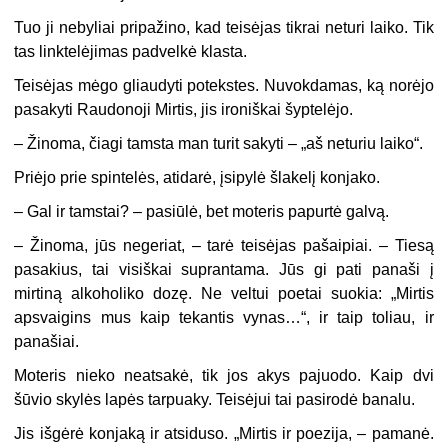
Tuo ji nebyliai pripažino, kad teisėjas tikrai neturi laiko. Tik
tas linktelėjimas padvelkė klasta.
Teisėjas mėgo gliaudyti potekstes. Nuvokdamas, ką norėjo
pasakyti Raudonoji Mirtis, jis ironiškai šyptelėjo.
–
Žinoma, čiagi tamsta man turit sakyti – „aš neturiu laiko“.
Priėjo prie spintelės, atidarė, įsipylė šlakelį konjako.
–
Gal ir tamstai? – pasiūlė, bet moteris papurtė galvą.
–
Žinoma, jūs negeriat, – tarė teisėjas pašaipiai. – Tiesą
pasakius, tai visiškai suprantama. Jūs gi pati panaši į
mirtiną alkoholiko dozę. Ne veltui poetai suokia: „Mirtis
apsvaigins mus kaip tekantis vynas…“, ir taip toliau, ir
panašiai.
Moteris nieko neatsakė, tik jos akys pajuodo. Kaip dvi
šūvio skylės lapės tarpuaky. Teisėjui tai pasirodė banalu.
Jis išgėrė konjaką ir atsiduso. „Mirtis ir poezija, – pamanė.