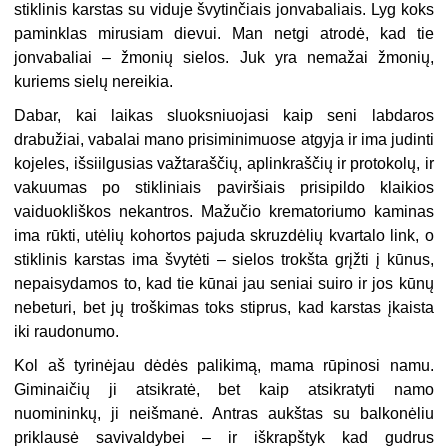
stiklinis karstas su viduje švytinčiais jonvabaliais. Lyg koks
paminklas mirusiam dievui. Man netgi atrodė, kad tie
jonvabaliai – žmonių sielos. Juk yra nemažai žmonių,
kuriems sielų nereikia.
Dabar, kai laikas sluoksniuojasi kaip seni labdaros
drabužiai, vabalai mano prisiminimuose atgyja ir ima judinti
kojeles, išsiilgusias važtaraščių, aplinkraščių ir protokolų, ir
vakuumas po stikliniais paviršiais prisipildo klaikios
vaiduokliškos nekantros. Mažučio krematoriumo kaminas
ima rūkti, utėlių kohortos pajuda skruzdėlių kvartalo link, o
stiklinis karstas ima švytėti – sielos trokšta grįžti į kūnus,
nepaisydamos to, kad tie kūnai jau seniai suiro ir jos kūnų
nebeturi, bet jų troškimas toks stiprus, kad karstas įkaista
iki raudonumo.
Kol aš tyrinėjau dėdės palikimą, mama rūpinosi namu.
Giminaičių ji atsikratė, bet kaip atsikratyti namo
nuomininkų, ji neišmanė. Antras aukštas su balkonėliu
priklausė savivaldybei – ir iškrapštyk kad gudrus