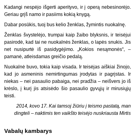
Kadangi nespėjo išgerti aperityvo, ir į operą nebesinorėjo.
Geriau grįš namo ir pasiims kokią knygą.
Dabar posūkis, tuoj bus kelio ženklas, žymintis nuokalnę.
Ženklas švystelėjo, trumpai kaip žaibo blyksnis, ir teisėjui
pasirodė, kad tai ne nuokalnės ženklas, o lapės snukis. Jis
net nusipurtė iš pasidygėjimo. „Kokios nesąmonės“, –
pamanė, atleisdamas greičio pedalą.
Nuokalnė buvo, tokia kaip visada. Ir teisėjas aiškiai žinojo,
kad jo asmeninis nemirtingumas įrodytas ir pagrįstas. Ir
niekas – nei pasaulio pabaiga, nei pradžia – neišvers jo iš
krėslo, į kurį jis atsisėdo šio pasaulio gyvųjų ir mirusiųjų
teisti.
2014, kovo 17. Kai tamsoj žiūriu į teismo pastatą, man
dingteli – naktimis ten vaikšto teisėjo nuskriausta Mirtis
Vabalų kambarys