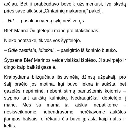
arčiau. Bet ji prabėgdavo beveik užsimerkusi, lyg skydą
prieš save atkišusi „Gintarinių makaronų“ pakelį.
–
Hi!..
– pasakiau vieną sykį neištvėręs.
Blet’ Marina žvilgtelėjo į mane pro blakstienas.
Nieko neatsakė, tik vos vos šyptelėjo.
–
Gdie zastriala, idiotka!..
– pasigirdo iš šoninio butuko.
Šypsena Blet’ Marinos veide visiškai išblėso. Ji suvirpėjo ir
dingo kaip baikšti gazelė.
Kraipydama blizgučiais išsiuvinėtą džinsų užpakalį, pro
šalį praėjo jos motina. Irgi buvo liekna ir aukšta, bet
gazelės nepriminė, nebent stirną pamuštomis kojomis –
stypino ant aukštų kulniukų. Nedraugiškai dėbtelėjo į
mane. Mes su mama jai aiškiai nepatikome –
nesisveikinome, nebendravome, nerėkavome aukštos
įtampos balsais, o rėkauti čia buvo įprasta kaip gultis ir
keltis.