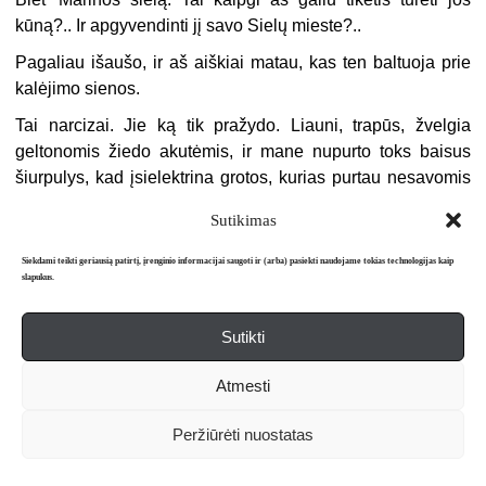
kūną?.. Ir apgyvendinti jį savo Sielų mieste?..
Pagaliau išaušo, ir aš aiškiai matau, kas ten baltuoja prie
kalėjimo sienos.
Tai narcizai. Jie ką tik pražydo. Liauni, trapūs, žvelgia
geltonomis žiedo akutėmis, ir mane nupurto toks baisus
šiurpulys, kad įsielektrina grotos, kurias purtau nesavomis
rankomis, rėkdamas vardą, kurio niekada nepamiršiu.
Sutikimas
2014, rugsėjo pabaiga, iš kaimynų kiemo kaip žiežirba
Siekdami teikti geriausią patirtį, įrenginio informacijai saugoti ir (arba) pasiekti naudojame tokias technologijas kaip
atlekia keiksmažodis, spindėdamas vakaro tamsoj
slapukus.
Sutikti
Atmesti
Peržiūrėti nuostatas
Apie mus
Redakcija
Prenumerata