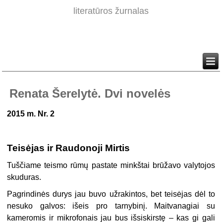
literatūros žurnalas
Renata Šerelytė. Dvi novelės
2015 m. Nr. 2
Teisėjas ir Raudonoji Mirtis
Tuščiame teismo rūmų pastate minkštai brūžavo valytojos
skuduras.
Pagrindinės durys jau buvo užrakintos, bet teisėjas dėl to
nesuko galvos: išeis pro tarnybinį. Maitvanagiai su
kameromis ir mikrofonais jau bus išsiskirstę – kas gi gali