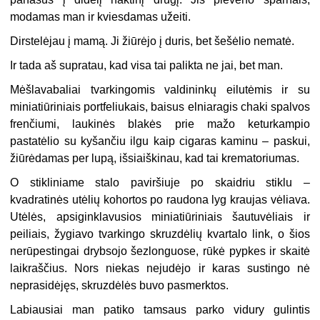
modamas man ir kviesdamas užeiti.
Dirstelėjau į mamą. Ji žiūrėjo į duris, bet šešėlio nematė.
Ir tada aš supratau, kad visa tai palikta ne jai, bet man.
Mėšlavabaliai tvarkingomis valdininkų eilutėmis ir su
miniatiūriniais portfeliukais, baisus elniaragis chaki spalvos
frenčiumi, laukinės blakės prie mažo keturkampio
pastatėlio su kyšančiu ilgu kaip cigaras kaminu – paskui,
žiūrėdamas per lupą, išsiaiškinau, kad tai krematoriumas.
O stikliniame stalo paviršiuje po skaidriu stiklu –
kvadratinės utėlių kohortos po raudona lyg kraujas vėliava.
Utėlės, apsiginklavusios miniatiūriniais šautuvėliais ir
peiliais, žygiavo tvarkingo skruzdėlių kvartalo link, o šios
nerūpestingai drybsojo šezlonguose, rūkė pypkes ir skaitė
laikraščius. Nors niekas nejudėjo ir karas sustingo nė
neprasidėjęs, skruzdėlės buvo pasmerktos.
Labiausiai man patiko tamsaus parko vidury gulintis