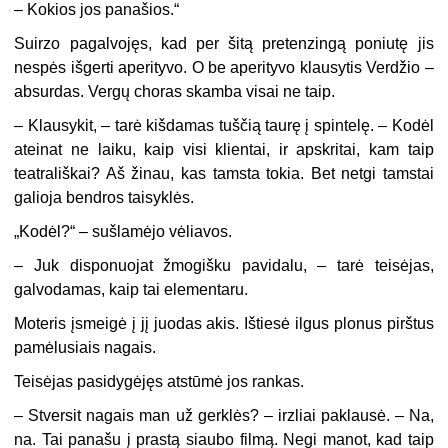
– Kokios jos panašios.“
Suirzo pagalvojęs, kad per šitą pretenzingą poniutę jis
nespės išgerti aperityvo. O be aperityvo klausytis Verdžio –
absurdas. Vergų choras skamba visai ne taip.
–
Klausykit, – tarė kišdamas tuščią taurę į spintelę. – Kodėl
ateinat ne laiku, kaip visi klientai, ir apskritai, kam taip
teatrališkai? Aš žinau, kas tamsta tokia. Bet netgi tamstai
galioja bendros taisyklės.
„
Kodėl?“ – sušlamėjo vėliavos.
–
Juk disponuojat žmogišku pavidalu, – tarė teisėjas,
galvodamas, kaip tai elementaru.
Moteris įsmeigė į jį juodas akis. Ištiesė ilgus plonus pirštus
pamėlusiais nagais.
Teisėjas pasidygėjęs atstūmė jos rankas.
–
Stversit nagais man už gerklės? – irzliai paklausė. – Na,
na. Tai panašu į prastą siaubo filmą. Negi manot, kad taip