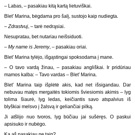
–
Labas, – pasakiau kitą kartą lietuviškai.
Blet’ Marina, bėgdama pro šalį, sustojo kaip nudiegta.
–
Zdrastvuj
, – tarė nedrąsiai.
Nesupratau, bet nutariau neišsiduoti.
–
My name is Jeremy
, – pasakiau oriai.
Blet’ Marina tylėjo, išgąstingai spoksodama į mane.
–
O tavo vardą žinau, – pasakiau angliškai. Ir pridūriau
mamos kalba:
– Tavo vardas – Blet’ Marina.
Blet’ Marina taip išplėtė akis, kad net išsigandau. Dar
nebuvau matęs
mergaitės tokiomis šviesiomis akimis – lyg
tolima šiaurė, lyg ledas, keičiantis savo atspalvius iš
blyškiai melsvo į žalsvą ir geliančiai pilką.
Ji atšlijo nuo tvoros, lyg būčiau jai sušėręs. O paskui
apsisuko ir nubėgo.
Ką aš pasakiau ne taip?..