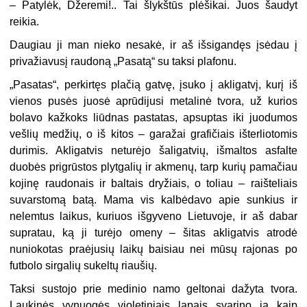
–
Patylėk, Džeremi!.. Tai šlykštūs plėšikai. Juos šaudyt
reikia.
Daugiau ji man nieko nesakė, ir aš išsigandęs įsėdau į
privažiavusį raudoną „Pasatą“ su taksi plafonu.
„
Pasatas“, perkirtęs plačią gatvę, įsuko į akligatvį, kurį iš
vienos pusės juosė aprūdijusi metalinė tvora, už kurios
bolavo kažkoks liūdnas pastatas, apsuptas iki juodumos
vešlių medžių, o iš kitos – garažai grafičiais išterliotomis
durimis. Akligatvis neturėjo šaligatvių, išmaltos asfalte
duobės prigrūstos plytgalių ir akmenų, tarp kurių pamačiau
kojinę raudonais ir baltais dryžiais, o toliau – raišteliais
suvarstomą batą. Mama vis kalbėdavo apie sunkius ir
nelemtus laikus, kuriuos išgyveno Lietuvoje, ir aš dabar
supratau, ką ji turėjo omeny – šitas akligatvis atrodė
nuniokotas praėjusių laikų baisiau nei mūsų rajonas po
futbolo sirgalių sukeltų riaušių.
Taksi sustojo prie medinio namo geltonai dažyta tvora.
Laukinės vynuogės violetiniais lapais svarino ją kaip