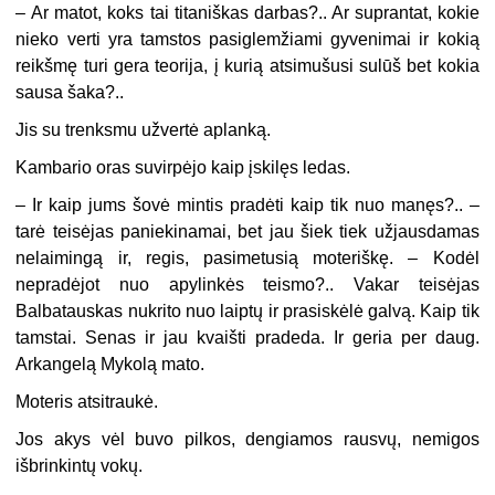
–
Ar matot, koks tai titaniškas darbas?.. Ar suprantat, kokie
nieko verti yra tamstos pasiglemžiami gyvenimai ir kokią
reikšmę turi gera teorija, į kurią atsimušusi sulūš bet kokia
sausa šaka?..
Jis su trenksmu užvertė aplanką.
Kambario oras suvirpėjo kaip įskilęs ledas.
–
Ir kaip jums šovė mintis pradėti kaip tik nuo manęs?.. –
tarė teisėjas paniekinamai, bet jau šiek tiek užjausdamas
nelaimingą ir, regis, pasimetusią moteriškę. – Kodėl
nepradėjot nuo apylinkės teismo?.. Vakar teisėjas
Balbatauskas nukrito nuo laiptų ir prasiskėlė galvą. Kaip tik
tamstai. Senas ir jau kvaišti pradeda. Ir geria per daug.
Arkangelą Mykolą mato.
Moteris atsitraukė.
Jos akys vėl buvo pilkos, dengiamos rausvų, nemigos
išbrinkintų vokų.