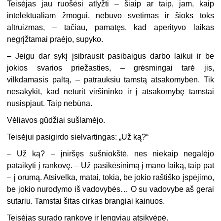
Teisėjas jau ruošėsi atlyžti – šiaip ar taip, jam, kaip
intelektualiam žmogui, nebuvo svetimas ir šioks toks
altruizmas, – tačiau, pamatęs, kad aperityvo laikas
negrįžtamai praėjo, supyko.
–
Jeigu dar sykį įsibrausit pasibaigus darbo laikui ir be
jokios svarios priežasties, – grėsmingai tarė jis,
vilkdamasis paltą, – patrauksiu tamstą atsakomybėn. Tik
nesakykit, kad neturit viršininko ir į atsakomybę tamstai
nusispjaut. Taip nebūna.
Vėliavos gūdžiai sušlamėjo.
Teisėjui pasigirdo sielvartingas: „Už ką?“
–
Už ką? – įniršęs sušniokštė, nes niekaip negalėjo
pataikyti į rankovę. – Už pasikėsinimą į mano laiką, taip pat
– į orumą. Atsivelka, matai, tokia, be jokio raštiško įspėjimo,
be jokio nurodymo iš vadovybės… O su vadovybe aš gerai
sutariu. Tamstai šitas cirkas brangiai kainuos.
Teisėjas surado rankovę ir lengviau atsikvėpė.