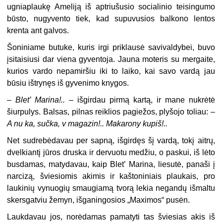
ugniaplaukę Ameliją iš aptriušusio socialinio teisingumo
būsto, nugyvento tiek, kad supuvusios balkono lentos
krenta ant galvos.
Šoniniame butuke, kuris irgi priklausė savivaldybei, buvo
įsitaisiusi dar viena gyventoja. Jauna moteris su mergaite,
kurios vardo nepamiršiu iki to laiko, kai savo vardą jau
būsiu ištrynęs iš gyvenimo knygos.
–
Blet’ Marina!..
– išgirdau pirmą kartą, ir mane nukrėtė
šiurpulys. Balsas, pilnas reiklios pagiežos, plyšojo toliau: –
A nu ka, sučka, v magazin!.. Makarony kupiš!..
Net sudrebėdavau per sapną, išgirdęs šį vardą, tokį aitrų,
dvelkiantį jūros druska ir dervuotu medžiu, o paskui, iš lėto
busdamas, matydavau, kaip Blet’ Marina, liesutė, panaši į
narcizą, šviesiomis akimis ir kaštoniniais plaukais, pro
laukinių vynuogių smaugiamą tvorą lekia negandų išmaltu
skersgatviu žemyn, išganingosios „Maximos“ pusėn.
Laukdavau jos, norėdamas pamatyti tas šviesias akis iš