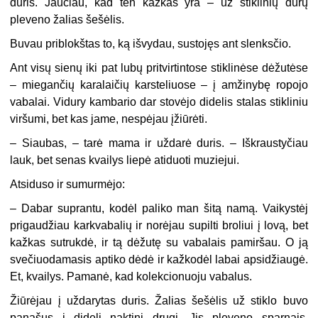
duris. Jaučiau, kad ten kažkas yra – už stiklinių durų
pleveno žalias šešėlis.
Buvau priblokštas to, ką išvydau, sustojęs ant slenksčio.
Ant visų sienų iki pat lubų pritvirtintose stiklinėse dėžutėse
– miegančių karalaičių karsteliuose – į amžinybę ropojo
vabalai. Vidury kambario dar stovėjo didelis stalas stikliniu
viršumi, bet kas jame, nespėjau įžiūrėti.
–
Siaubas, – tarė mama ir uždarė duris. – Iškraustyčiau
lauk, bet senas kvailys liepė atiduoti muziejui.
Atsiduso ir sumurmėjo:
–
Dabar suprantu, kodėl paliko man šitą namą. Vaikystėj
prigaudžiau karkvabalių ir norėjau supilti broliui į lovą, bet
kažkas sutrukdė, ir tą dėžutę su vabalais pamiršau. O ją
svečiuodamasis aptiko dėdė ir kažkodėl labai apsidžiaugė.
Et, kvailys. Pamanė, kad kolekcionuoju vabalus.
Žiūrėjau į uždarytas duris. Žalias šešėlis už stiklo buvo
panašus į didelį naktinį drugį. Jis pleveno sparnais,