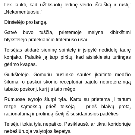
tiek laukti, kad užfiksuotų ledinę veido išraišką ir rūstų:
„Nekomentuosiu.“
Dirstelėjo pro langą.
Gatvė buvo tuščia, prietemoje mėlyna kibirkštimi
blykstelėjo pralekiančio troleibuso ūsai.
Teisėjas atidarė sieninę spintelę ir įsipylė nedidelę taurę
konjako. Palaikė ją tarp pirštų, kad atsiskleistų turtingas
gėrimo kvapas.
Gurkštelėjo. Gomuriu nuslinko saulės įkaitinto medžio
šiluma, o paskui skonio receptoriai pajuto nepretenzingą
tabako poskonį, kurį jis taip mėgo.
Rūmuose tvyrojo šiurpi tyla. Kartu su prietema ji tartum
rezgė sąmokslą prieš teisėją – prieš blaivų protą,
racionalumą ir protingą išeitį iš susidariusios padėties.
Teisėjui tokia tyla nepatiko. Pasiklausė, ar tikrai koridoriuje
nebešiūruoja valytojos šepetys.