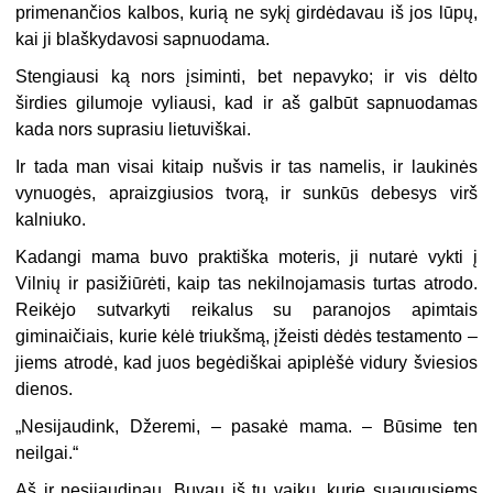
primenančios kalbos, kurią ne sykį girdėdavau iš jos lūpų,
kai ji blaškydavosi sapnuodama.
Stengiausi ką nors įsiminti, bet nepavyko; ir vis dėlto
širdies gilumoje vyliausi, kad ir aš galbūt sapnuodamas
kada nors suprasiu lietuviškai.
Ir tada man visai kitaip nušvis ir tas namelis, ir laukinės
vynuogės, apraizgiusios tvorą, ir sunkūs debesys virš
kalniuko.
Kadangi mama buvo praktiška moteris, ji nutarė vykti į
Vilnių ir pasižiūrėti, kaip tas nekilnojamasis turtas atrodo.
Reikėjo sutvarkyti reikalus su paranojos apimtais
giminaičiais, kurie kėlė triukšmą, įžeisti dėdės testamento –
jiems atrodė, kad juos begėdiškai apiplėšė vidury šviesios
dienos.
„
Nesijaudink, Džeremi, – pasakė mama. – Būsime ten
neilgai.“
Aš ir nesijaudinau. Buvau iš tų vaikų, kurie suaugusiems