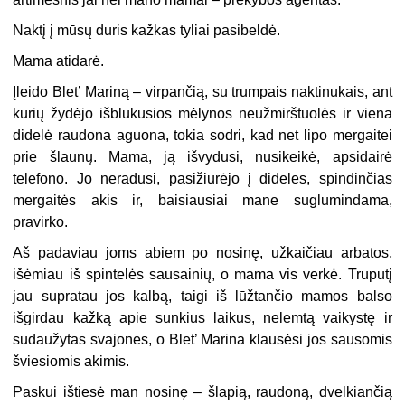
Naktį į mūsų duris kažkas tyliai pasibeldė.
Mama atidarė.
Įleido Blet’ Mariną – virpančią, su trumpais naktinukais, ant
kurių žydėjo išblukusios mėlynos neužmirštuolės ir viena
didelė raudona aguona, tokia sodri, kad net lipo mergaitei
prie šlaunų. Mama, ją išvydusi, nusikeikė, apsidairė
telefono. Jo neradusi, pasižiūrėjo į dideles, spindinčias
mergaitės akis ir, baisiausiai mane suglumindama,
pravirko.
Aš padaviau joms abiem po nosinę, užkaičiau arbatos,
išėmiau iš spintelės sausainių, o mama vis verkė. Truputį
jau supratau jos kalbą, taigi iš lūžtančio mamos balso
išgirdau kažką apie sunkius laikus, nelemtą vaikystę ir
sudaužytas svajones, o Blet’ Marina klausėsi jos sausomis
šviesiomis akimis.
Paskui ištiesė man nosinę – šlapią, raudoną, dvelkiančią