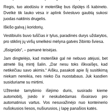
Regis, tuo atodūsiu ir moteriškę bus išpūtęs iš kabineto.
Dvelkė tik lauko vėsa ir aplink šviestuvo gaubtą sukosi
juodas naktinis drugelis.
Iškišo galvą į koridorių.
Vestibiulis buvo tuščias ir tylus, paradinės durys uždarytos,
pro stiklinį jų viršų smelkėsi mėlyna gatvės žibinto šviesa.
„
Išsigrūdo“, – pamanė teisėjas.
Jam dingtelėjo, kad moteriškė gal nė nebuvo atėjusi, bet
atmetė šią mintį šalin. „Dar nesu toks iškvaišęs, kad
netikėčiau savo akimis.“ Aišku, pasakoti apie šį susitikimą
niekam nereikia, nes nieko čia nuostabaus. Juk kasdien
susiduriame su mirtimi.
Užtrenkė tarnybinio išėjimo duris, susirado kieme
automobilį, įsėdo ir neskubėdamas išvairavo pro
automatinius vartus. Vos nesuvažinėjo nuo konteinerio
nušokusios liesos, nušiurusios, į lapę panašios katės.