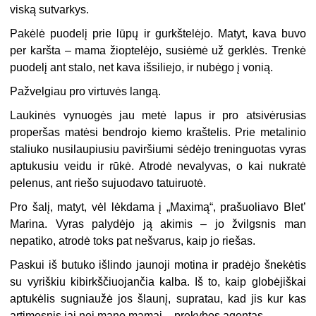
viską sutvarkys.
Pakėlė puodelį prie lūpų ir gurkštelėjo. Matyt, kava buvo
per karšta – mama žioptelėjo, susiėmė už gerklės. Trenkė
puodelį ant stalo, net kava išsiliejo, ir nubėgo į vonią.
Pažvelgiau pro virtuvės langą.
Laukinės vynuogės jau metė lapus ir pro atsivėrusias
properšas matėsi bendrojo kiemo kraštelis. Prie metalinio
staliuko nusilaupiusiu paviršiumi sėdėjo treninguotas vyras
aptukusiu veidu ir rūkė. Atrodė nevalyvas, o kai nukratė
pelenus, ant riešo sujuodavo tatuiruotė.
Pro šalį, matyt, vėl lėkdama į „Maximą“, prašuoliavo Blet’
Marina. Vyras palydėjo ją akimis – jo žvilgsnis man
nepatiko, atrodė toks pat nešvarus, kaip jo riešas.
Paskui iš butuko išlindo jaunoji motina ir pradėjo šnekėtis
su vyriškiu kibirkščiuojančia kalba. Iš to, kaip globėjiškai
aptukėlis sugniaužė jos šlaunį, supratau, kad jis kur kas
artimesnis jai nei mano mamai – prekybos agentas.