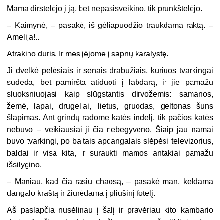
Mama dirstelėjo į ją, bet nepasisveikino, tik prunkštelėjo.
–
Kaimynė, – pasakė, iš gėliapuodžio traukdama raktą. –
Amelija!..
Atrakino duris. Ir mes įėjome į sapnų karalystę.
Ji dvelkė pelėsiais ir senais drabužiais, kuriuos tvarkingai
sudeda, bet pamiršta atiduoti į labdarą, ir jie pamažu
sluoksniuojasi kaip slūgstantis dirvožemis: samanos,
žemė, lapai, drugeliai, lietus, gruodas, geltonas šuns
šlapimas. Ant grindų radome katės indelį, tik pačios katės
nebuvo – veikiausiai ji čia nebegyveno. Šiaip jau namai
buvo tvarkingi, po baltais apdangalais slėpėsi televizorius,
baldai ir visa kita, ir suraukti mamos antakiai pamažu
išsilygino.
–
Maniau, kad čia rasiu chaosą, – pasakė man, keldama
dangalo kraštą ir žiūrėdama į pliušinį fotelį.
Aš paslapčia nusėlinau į šalį ir pravėriau kito kambario