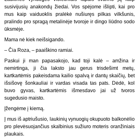
susivijusių anakondų žiedai. Vos spėjome išlipti, kai pro
mus kaip vaiduoklis pralėkė nušiuręs pilkas vilkšunis,
pralindo pro spragą metalinėje tvoroje ir dingo liūdno sodo
ūksmėje.
Mama nė kiek neišsigando.
–
Čia Roza, – paaiškino ramiai.
Paskui ji man papasakojo, kad toji kalė – amžina ir
nemirtinga, ji čia laksto jau gerus trisdešimt metų,
kartkartėmis pakeisdama kailio spalvą ir dantų skaičių, bet
išsišovę šonkauliai ir vardas visada tas pats. Dėdė, kol
buvo gyvas, kartkartėmis išmesdavo jai už tvoros
sugedusio maisto.
Įžengėme į kiemą.
Į mus iš aptriušusio, laukinių vynuogių okupuoto balkonėlio
pro plevėsuojančius skalbinius sužiuro moteris oranžiniais
plaukais.