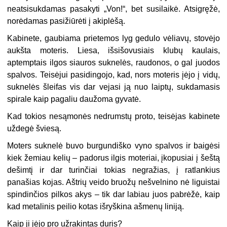
neatsisukdamas pasakyti „Von!“, bet susilaikė. Atsigręžė,
norėdamas pasižiūrėti į akiplėšą.
Kabinete, gaubiama prietemos lyg gedulo vėliavų, stovėjo
aukšta moteris. Liesa, išsišovusiais klubų kaulais,
aptemptais ilgos siauros suknelės, raudonos, o gal juodos
spalvos. Teisėjui pasidingojo, kad, nors moteris įėjo į vidų,
suknelės šleifas vis dar vejasi ją nuo laiptų, sukdamasis
spirale kaip pagaliu daužoma gyvatė.
Kad tokios nesąmonės nedrumstų proto, teisėjas kabinete
uždegė šviesą.
Moters suknelė buvo burgundiško vyno spalvos ir baigėsi
kiek žemiau kelių – padorus ilgis moteriai, įkopusiai į šeštą
dešimtį ir dar turinčiai tokias negražias, į ratlankius
panašias kojas. Aštrių veido bruožų nešvelnino nė liguistai
spindinčios pilkos akys – tik dar labiau juos pabrėžė, kaip
kad metalinis peilio kotas išryškina ašmenų liniją.
Kaip ji įėjo pro užrakintas duris?