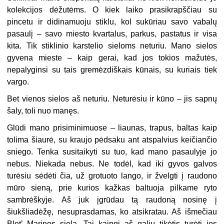
kolekcijos dėžutėms. O kiek laiko prasikrapščiau su
pincetu ir didinamuoju stiklu, kol sukūriau savo vaba
lų
pasaulį – savo miesto kvartalus, parkus, pastatus ir visa
kita. Tik stikli
nio karstelio sieloms neturiu. Mano sielos
gyvena mieste – kaip gerai, kad jos tokios mažutės,
nepalyginsi su tais gremėzdiškais kūnais, su kuriais tiek
vargo.
Bet vienos sielos aš neturiu. Neturėsiu ir kūno – jis sapnų
šaly, toli nuo manęs.
Glūdi mano prisiminimuose – liaunas, trapus, baltas kaip
tolima šiaurė, su kraujo pėdsaku ant atspalvius keičiančio
sniego. Tenka susitaikyti su tuo, kad mano pasaulyje jo
nebus. Niekada nebus. Ne todėl, kad iki gyvos galvos
turėsiu sėdėti čia, už grotuoto lango, ir žvelgti į raudono
mūro sieną, prie kurios kažkas baltuoja pilkame ryto
sambrėškyje. Aš juk įgrūdau tą raudoną nosinę į
šiukšliadėžę, nesuprasdamas, ko atsikratau. Aš išmečiau
Blet’ Marinos sielą. Tai kaipgi aš galiu tikėtis turėti jos