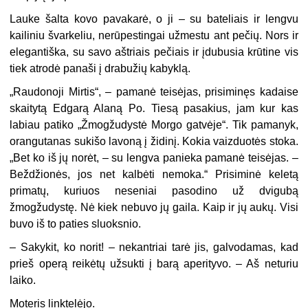
Lauke šalta kovo pavakarė, o ji – su bateliais ir lengvu
kailiniu švarkeliu, nerūpestingai užmestu ant pečių. Nors ir
elegantiška, su savo aštriais pečiais ir įdubusia krūtine vis
tiek atrodė panaši į drabužių kabyklą.
„
Raudonoji Mirtis“, – pamanė teisėjas, prisiminęs kadaise
skaitytą Edgarą Alaną Po. Tiesą pasakius, jam kur kas
labiau patiko „Žmogžudystė Morgo gatvėje“. Tik pamanyk,
orangutanas sukišo lavoną į židinį. Kokia vaizduotės stoka.
„Bet ko iš jų norėt, – su lengva panieka pamanė teisėjas. –
Beždžionės, jos net kalbėti nemoka.“ Prisiminė keletą
primatų, kuriuos neseniai pasodino už dvigubą
žmogžudystę. Nė kiek nebuvo jų gaila. Kaip ir jų aukų. Visi
buvo iš to paties sluoksnio.
–
Sakykit, ko norit! – nekantriai tarė jis, galvodamas, kad
prieš operą reikėtų užsukti į barą aperityvo. – Aš neturiu
laiko.
Moteris linktelėjo.