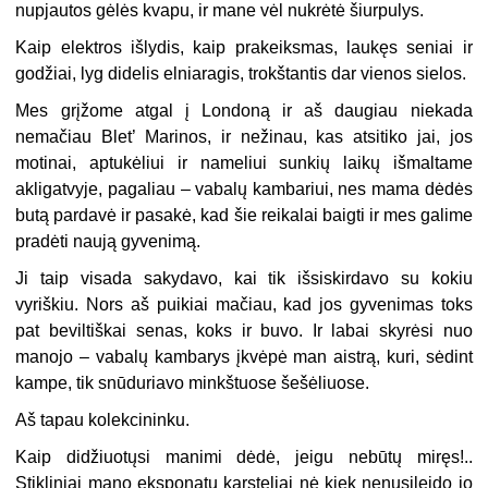
nupjautos gėlės kvapu, ir mane vėl nukrėtė šiurpulys.
Kaip elektros išlydis, kaip prakeiksmas, laukęs seniai ir
godžiai, lyg didelis elniaragis, trokštantis dar vienos sielos.
Mes grįžome atgal į Londoną ir aš daugiau niekada
nemačiau Blet’ Marinos, ir nežinau, kas atsitiko jai, jos
motinai, aptukėliui ir nameliui sunkių laikų išmaltame
akligatvyje, pagaliau – vabalų kambariui, nes mama dėdės
butą pardavė ir pasakė, kad šie reikalai baigti ir mes galime
pradėti naują gyvenimą.
Ji taip visada sakydavo, kai tik išsiskirdavo su kokiu
vyriškiu. Nors aš puikiai mačiau, kad jos gyvenimas toks
pat beviltiškai senas, koks ir buvo. Ir labai skyrėsi nuo
manojo – vabalų kambarys įkvėpė man aistrą, kuri, sėdint
kampe, tik snūduriavo minkštuose šešėliuose.
Aš tapau kolekcininku.
Kaip didžiuotųsi manimi dėdė, jeigu nebūtų miręs!..
Stikliniai mano eksponatų karsteliai nė kiek nenusileido jo