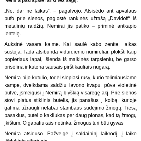
Nemira pakrapštė rankinės sagtį.
„
Ne, dar ne laikas“, – pagalvojo. Atsisėdo ant apvalaus
pufo prie sienos, paglostė rankinės užrašą „Davidoff“ iš
metalinių raidžių. Nemirai jis patiko – priminė antkapio
lentelę.
Auksinė vasara kaime. Kai saulė kabo zenite, laikas
sustoja. Tada atsibunda vidurdienio numirėliai, plokšti kaip
popieriaus lapai, išlenda iš malkinės tarpsienių, be garso
prisėlina ir kutena sausais pirštikauliais nugarą.
Nemira bijo kutulio, todėl slepiasi rūsy, kurio tolimiausiame
kampe, dvelkdama saldžiu lavono kvapu, pūva violetinė
bulvė, įsmeigusi į Nemirą blyškią visaregę akį. Prie sienos
stovi platus stiklinis butelis, jis panašus į kolbą, kurioje
galima užraugti nelabai stambaus sudėjimo žmogų. Tiesą
pasakius, butelio kakliukas per daug plonas, kad tą žmogų
įkištum. O gabaliukais netinka, žmogus turi būti gyvas.
Nemira atsiduso. Pažvelgė į saldaininį laikrodį, į laiko