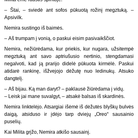
–
Štai, – sviedė ant sofos pūkuotą rožinį megztuką. –
Apsivilk.
Nemira sustingo iš baimės.
–
Aš trumpam į vonią, o paskui eisim pasivaikščiot.
Nemira, nežiūrėdama, kur priekis, kur nugara, užsitempė
megztuką ant savo aptriušusio nertinio, stengdamasi
negalvoti, kad ją prarijo didelė pūkuota kirmėlė. Paskui
atidarė rankinę, išžvejojo dėžutę nuo ledinukų. Atsuko
dangtelį.
–
Aš bijau. Ką man daryt? – paklausė žiūrėdama į vidų.
–
Leisk jai mane suvalgyt, – atsakė balsas iš skardinės.
Nemira linktelėjo. Atsargiai išėmė iš dėžutės blyškų bulvės
daigą, atsiduso ir įdėjo tarp dviejų „Oreo“ sausainio
puselių.
Kai Milita grįžo, Nemira atkišo sausainį.