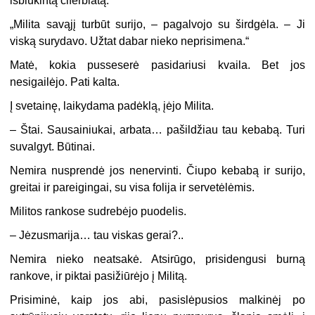
išblukintą ciferblatą.
„
Milita savąjį turbūt surijo, – pagalvojo su širdgėla. – Ji
viską surydavo. Užtat dabar nieko neprisimena.“
Matė, kokia pusseserė pasidariusi kvaila. Bet jos
nesigailėjo. Pati kalta.
Į svetainę, laikydama padėklą, įėjo Milita.
–
Štai. Sausainiukai, arbata… pašildžiau tau kebabą. Turi
suvalgyt. Būtinai.
Nemira nusprendė jos nenervinti. Čiupo kebabą ir surijo,
greitai ir pareigingai, su visa folija ir servetėlėmis.
Militos rankose sudrebėjo puodelis.
–
Jėzusmarija… tau viskas gerai?..
Nemira nieko neatsakė. Atsirūgo, prisidengusi burną
rankove, ir piktai pasižiūrėjo į Militą.
Prisiminė, kaip jos abi, pasislėpusios malkinėj po