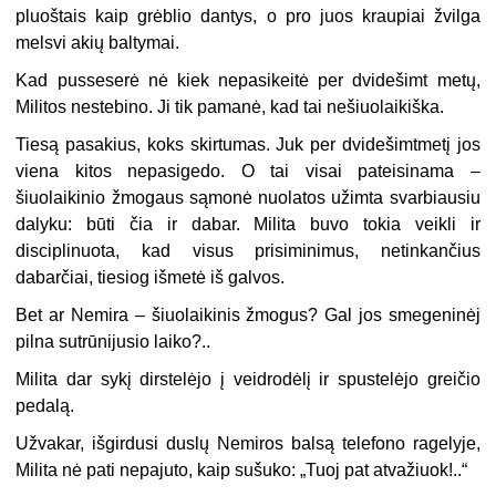
pluoštais kaip grėblio dantys, o pro juos kraupiai žvilga
melsvi akių baltymai.
Kad pusseserė nė kiek nepasikeitė per dvidešimt metų,
Militos nestebino. Ji tik pamanė, kad tai nešiuolaikiška.
Tiesą pasakius, koks skirtumas. Juk per dvidešimtmetį jos
viena kitos nepasigedo. O tai visai pateisinama –
šiuolaikinio žmogaus sąmonė nuolatos užimta svarbiausiu
dalyku: būti čia ir dabar. Milita buvo tokia veikli ir
disciplinuota, kad visus prisiminimus, netinkančius
dabarčiai, tiesiog išmetė iš galvos.
Bet ar Nemira – šiuolaikinis žmogus? Gal jos smegeninėj
pilna sutrūnijusio laiko?..
Milita dar sykį dirstelėjo į veidrodėlį ir spustelėjo greičio
pedalą.
Užvakar, išgirdusi duslų Nemiros balsą telefono ragelyje,
Milita nė pati nepajuto, kaip sušuko: „Tuoj pat atvažiuok!..“