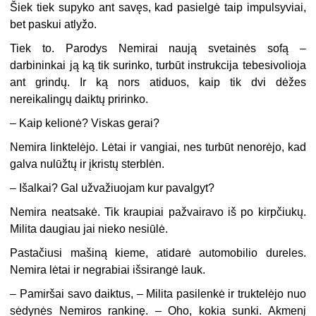
Šiek tiek supyko ant savęs, kad pasielgė taip impulsyviai,
bet paskui atlyžo.
Tiek to. Parodys Nemirai naują svetainės sofą –
darbininkai ją ką tik surinko, turbūt instrukcija tebesivolioja
ant grindų. Ir ką nors atiduos, kaip tik dvi dėžes
nereikalingų daiktų pririnko.
–
Kaip kelionė? Viskas gerai?
Nemira linktelėjo. Lėtai ir vangiai, nes turbūt nenorėjo, kad
galva nulūžtų ir įkristų sterblėn.
–
Išalkai? Gal užvažiuojam kur pavalgyt?
Nemira neatsakė. Tik kraupiai pažvairavo iš po kirpčiukų.
Milita daugiau jai nieko nesiūlė.
Pastačiusi mašiną kieme, atidarė automobilio dureles.
Nemira lėtai ir negrabiai išsirangė lauk.
–
Pamiršai savo daiktus, – Milita pasilenkė ir truktelėjo nuo
sėdynės Nemiros rankinę. – Oho, kokia sunki. Akmenį