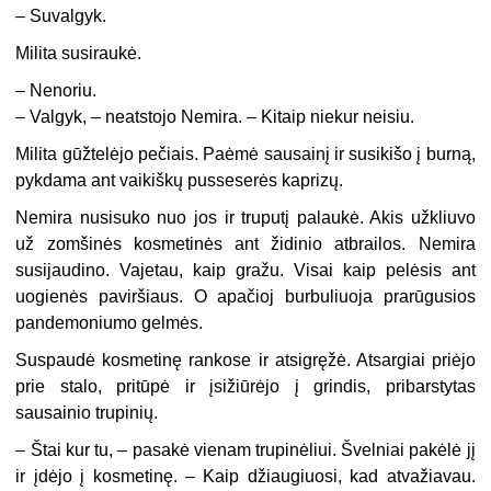
–
Suvalgyk.
Milita susiraukė.
–
Nenoriu.
–
Valgyk, – neatstojo Nemira. – Kitaip niekur neisiu.
Milita gūžtelėjo pečiais. Paėmė sausainį ir susikišo į burną,
pykdama ant vaikiškų pusseserės kaprizų.
Nemira nusisuko nuo jos ir truputį palaukė. Akis užkliuvo
už zomšinės kosmetinės ant židinio atbrailos. Nemira
susijaudino. Vajetau, kaip gražu. Visai kaip pelėsis ant
uogienės paviršiaus. O apačioj burbuliuoja prarūgusios
pandemoniumo gelmės.
Suspaudė kosmetinę rankose ir atsigręžė. Atsargiai priėjo
prie stalo, pritūpė ir įsižiūrėjo į grindis, pribarstytas
sausainio trupinių.
–
Štai kur tu, – pasakė vienam trupinėliui. Švelniai pakėlė jį
ir įdėjo į kosmetinę. – Kaip džiaugiuosi, kad atvažiavau.