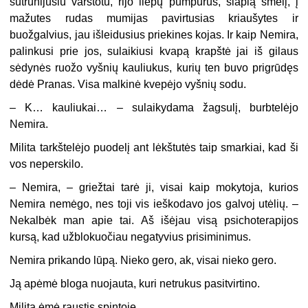
sutrūnijusiu varstotu, rijo liepų pumpurus, šlapią smėlį, į
mažutes rudas mumijas pavirtusias kriaušytes ir
buožgalvius, jau išleidusius priekines kojas. Ir kaip Nemira,
palinkusi prie jos, sulaikiusi kvapą krapštė jai iš gilaus
sėdynės ruožo vyšnių kauliukus, kurių ten buvo prigrūdęs
dėdė Pranas. Visa malkinė kvepėjo vyšnių sodu.
–
K… kauliukai… – sulaikydama žagsulį, burbtelėjo
Nemira.
Milita tarkštelėjo puodelį ant lėkštutės taip smarkiai, kad ši
vos neperskilo.
–
Nemira, – griežtai tarė ji, visai kaip mokytoja, kurios
Nemira nemėgo, nes toji vis ieškodavo jos galvoj utėlių. –
Nekalbėk man apie tai. Aš išėjau visą psichoterapijos
kursą, kad užblokuočiau negatyvius prisiminimus.
Nemira prikando lūpą. Nieko gero, ak, visai nieko gero.
Ją apėmė bloga nuojauta, kuri netrukus pasitvirtino.
Milita ėmė raustis spintoje.