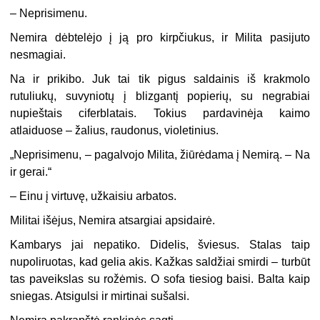
–
Neprisimenu.
Nemira dėbtelėjo į ją pro kirpčiukus, ir Milita pasijuto
nesmagiai.
Na ir prikibo. Juk tai tik pigus saldainis iš krakmolo
rutuliukų, suvyniotų į blizgantį popierių, su negrabiai
nupieštais ciferblatais. Tokius pardavinėja kaimo
atlaiduose – žalius, raudonus, violetinius.
„
Neprisimenu, – pagalvojo Milita, žiūrėdama į Nemirą. – Na
ir gerai.“
–
Einu į virtuvę, užkaisiu arbatos.
Militai išėjus, Nemira atsargiai apsidairė.
Kambarys jai nepatiko. Didelis, šviesus. Stalas taip
nupoliruotas, kad gelia akis. Kažkas saldžiai smirdi – turbūt
tas paveikslas su rožėmis. O sofa tiesiog baisi. Balta kaip
sniegas. Atsigulsi ir mirtinai sušalsi.