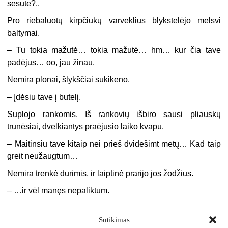
sesute?..
Pro riebaluotų kirpčiukų varveklius blykstelėjo melsvi
baltymai.
–
Tu tokia mažutė… tokia mažutė… hm… kur čia tave
padėjus… oo, jau žinau.
Nemira plonai, šlykščiai sukikeno.
–
Įdėsiu tave į butelį.
Suplojo rankomis. Iš rankovių išbiro sausi pliauskų
trūnėsiai, dvelkiantys praėjusio laiko kvapu.
–
Maitinsiu tave kitaip nei prieš dvidešimt metų… Kad taip
greit neužaugtum…
Nemira trenkė durimis, ir laiptinė prarijo jos žodžius.
–
…ir vėl manęs nepaliktum.
Sutikimas