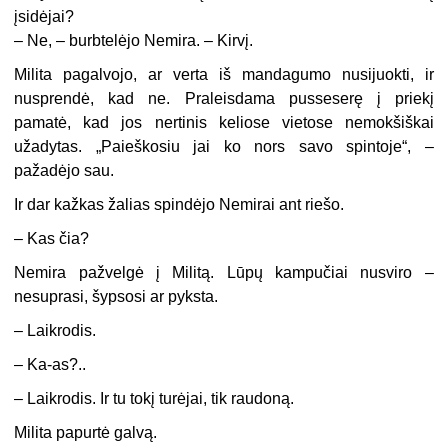
įsidėjai?
–
Ne, – burbtelėjo Nemira. – Kirvį.
Milita pagalvojo, ar verta iš mandagumo nusijuokti, ir
nusprendė, kad ne. Praleisdama pusseserę į priekį
pamatė, kad jos nertinis keliose vietose nemokšiškai
užadytas. „Paieškosiu jai ko nors savo spintoje“, –
pažadėjo sau.
Ir dar kažkas žalias spindėjo Nemirai ant riešo.
–
Kas čia?
Nemira pažvelgė į Militą. Lūpų kampučiai nusviro –
nesuprasi, šypsosi ar pyksta.
–
Laikrodis.
–
Ka-as?..
–
Laikrodis. Ir tu tokį turėjai, tik raudoną.
Milita papurtė galvą.