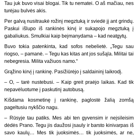
Tau juk buvo visai blogai. Tik tu nematei. O aš mačiau, nes
turėjau bulvės akis.
Per galvą nusitraukė rožinį megztuką ir sviedė jį ant grindų.
Paskui išlupo iš rankinės kirvį ir sukapojo megztuką į
gabaliukus. Smulkiai kaip beįmanydama – kad neatgytų.
Buvo tokia patenkinta, kad sofos nebelietė. „Tegu sau
riogso, – pamanė. – Tegu kas kitas ant jos sušąla. Militai tai
nebegresia. Milita važiuos namo.“
Grąžino kirvį į rankinę. Pasižiūrėjo į saldaininį laikrodį.
–
O, – tarė nustebusi. – Kaip greit praėjo laikas. Kad tik
nepavėluotume į paskutinį autobusą.
Kišdama kosmetinę į rankinę, paglostė žalią zomšą
pageltusiu nykščio nagu.
–
Rūsyje tau patiks. Mes abi ten gyvensim ir neįsileisim
dėdės Prano. Tegu jis daužosi įsauly ir barsto kinivarpas iš
savo kaulų… Mes tik juoksimės… tik juoksimės, ar ne,