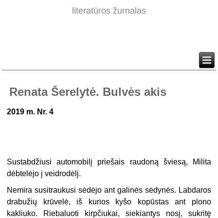
literatūros žurnalas
Renata Šerelytė. Bulvės akis
2019 m. Nr. 4
Sustabdžiusi automobilį priešais raudoną šviesą, Milita
dėbtelėjo į veidrodėlį.
Nemira susitraukusi sėdėjo ant galinės sėdynės. Labdaros
drabužių krūvelė, iš kurios kyšo kopūstas ant plono
kakliuko. Riebaluoti kirpčiukai, siekiantys nosį, sukritę