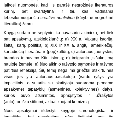
laikosi nuomonės, kad jis parašė negrožinės literatūros
kūrinį, bet svarstytina ir tai, kas vadinama
tebesiformuojančiu
creative nonfiction
(kūrybinė negrožinė
literatūra) žanru.
Knygą sudaro ne septyniolika pavasario akimirkų, bet tiek
pat apsakymų, atskleidžiančių: a) XX a. Vakarų istoriją,
šaltąjį karą, politiką; b) XIX ir XX a. anglų, amerikiečių,
kanadiečių literatūrą ir (pop)kultūrą; c) autoriaus jaunystės,
brandos ir buvimo Kitu istoriją; d) imigranto įsišaknijimą
naujoje žemėje; e) šiuolaikinio rašytojo sąmonės ir rašymo
patirties refleksiją. Šių temų negalima griežtai atskirti, nes
visos jos yra autoriaus-pasakotojo (vardo ryšys yra
implicitinis, o sutartis su skaitytoju sudaroma pirmame
apsakyme) tapatybių (asmeninės, kolektyvinės) dalys,
kurios buvo atsimintos, apmąstytos ir užrašytos
(auto)ironišku stiliumi, aktualizuojant komizmą.
Nors apsakymai išdėstyti knygoje chronologiškai ir
tematiškai, bet pasakojimai nėra linijiniai, nes jie