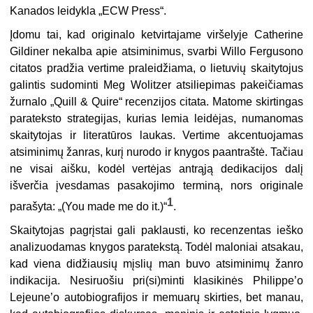
Kanados leidykla „ECW Press“.
Įdomu tai, kad originalo ketvirtajame viršelyje Catherine
Gildiner nekalba apie atsiminimus, svarbi Willo Fergusono
citatos pradžia vertime praleidžiama, o lietuvių skaitytojus
galintis sudominti Meg Wolitzer atsiliepimas pakeičiamas
žurnalo „Quill & Quire“ recenzijos citata. Matome skirtingas
parateksto strategijas, kurias lemia leidėjas, numanomas
skaitytojas ir literatūros laukas. Vertime akcentuojamas
atsiminimų žanras, kurį nurodo ir knygos paantraštė. Tačiau
ne visai aišku, kodėl vertėjas antrąją dedikacijos dalį
išverčia įvesdamas pasakojimo terminą, nors originale
1
parašyta: „(You made me do it.)“
.
Skaitytojas pagrįstai gali paklausti, ko recenzentas ieško
analizuodamas knygos paratekstą. Todėl maloniai atsakau,
kad viena didžiausių mįslių man buvo atsiminimų žanro
indikacija. Nesiruošiu pri(si)minti klasikinės Philippe’o
Lejeune’o autobiografijos ir memuarų skirties, bet manau,