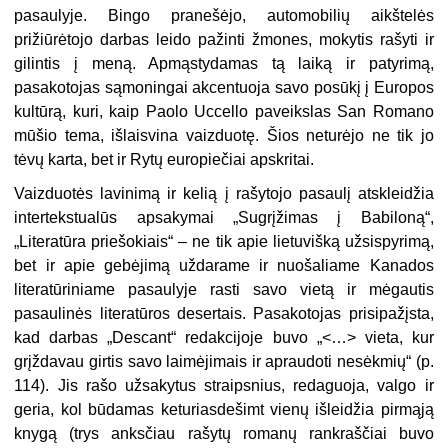
pasaulyje. Bingo pranešėjo, automobilių aikštelės
prižiūrėtojo darbas leido pažinti žmones, mokytis rašyti ir
gilintis į meną. Apmąstydamas tą laiką ir patyrimą,
pasakotojas sąmoningai akcentuoja savo posūkį į Europos
kultūrą, kuri, kaip Paolo Uccello paveikslas San Romano
mūšio tema, išlaisvina vaizduotę. Šios neturėjo ne tik jo
tėvų karta, bet ir Rytų europiečiai apskritai.
Vaizduotės lavinimą ir kelią į rašytojo pasaulį atskleidžia
intertekstualūs apsakymai „Sugrįžimas į Babiloną“,
„Literatūra priešokiais“ – ne tik apie lietuvišką užsispyrimą,
bet ir apie gebėjimą uždarame ir nuošaliame Kanados
literatūriniame pasaulyje rasti savo vietą ir mėgautis
pasaulinės literatūros desertais. Pasakotojas prisipažįsta,
kad darbas „Descant“ redakcijoje buvo „<…> vieta, kur
grįždavau girtis savo laimėjimais ir apraudoti nesėkmių“ (p.
114). Jis rašo užsakytus straipsnius, redaguoja, valgo ir
geria, kol būdamas keturiasdešimt vienų išleidžia pirmąją
knygą (trys anksčiau rašytų romanų rankraščiai buvo