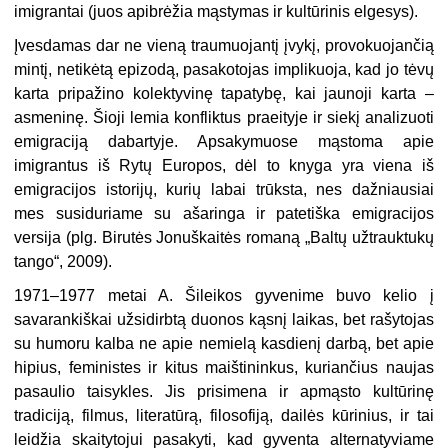
imigrantai (juos apibrėžia mąstymas ir kultūrinis elgesys).
Įvesdamas dar ne vieną traumuojantį įvykį, provokuojančią
mintį, netikėtą epizodą, pasakotojas implikuoja, kad jo tėvų
karta pripažino kolektyvinę tapatybę, kai jaunoji karta –
asmeninę. Šioji lemia konfliktus praeityje ir siekį analizuoti
emigraciją dabartyje. Apsakymuose mąstoma apie
imigrantus iš Rytų Europos, dėl to knyga yra viena iš
emigracijos istorijų, kurių labai trūksta, nes dažniausiai
mes susiduriame su ašaringa ir patetiška emigracijos
versija (plg. Birutės Jonuškaitės romaną „Baltų užtrauktukų
tango“, 2009).
1971–1977 metai A. Šileikos gyvenime buvo kelio į
savarankiškai užsidirbtą duonos kąsnį laikas, bet rašytojas
su humoru kalba ne apie nemielą kasdienį darbą, bet apie
hipius, feministes ir kitus maištininkus, kuriančius naujas
pasaulio taisykles. Jis prisimena ir apmąsto kultūrinę
tradiciją, filmus, literatūrą, filosofiją, dailės kūrinius, ir tai
leidžia skaitytojui pasakyti, kad gyventa alternatyviame