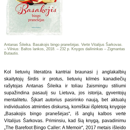
Antanas Šileika. Basakojis bingo pranešėjas. Vertė Vitalijus Šarkovas.
– Vilnius: Baltos lankos, 2018. – 232 p. Knygos dailininkas – Zigmantas
Butautis.
Kol lietuvių literatūra kantriai braunasi į anglakalbių
skaitytojų širdis ir protus, lietuvių kilmės kanadiečių
rašytojas Antanas Šileika ir toliau žaismingu stiliumi
supažindina pasaulį su Lietuva, jos istorija, gyventojų
mentalitetu. Šįkart autorius pasirinko naują, bet aktualų
individualios atminties diskursą, komiškai išplėtotą knygoje
„Basakojis bingo pranešėjas“, iš anglų kalbos vertė
Vitalijus Šarkovas. Priminsiu, kad šią knygą, pavadinimu
„The Barefoot Bingo Caller: A Memoir“, 2017 metais išleido