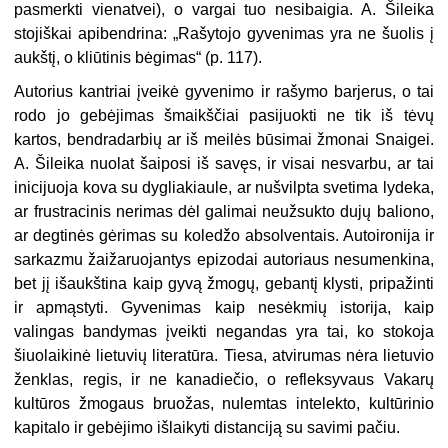
pasmerkti vienatvei), o vargai tuo nesibaigia. A. Šileika
stojiškai apibendrina: „Rašytojo gyvenimas yra ne šuolis į
aukštį, o kliūtinis bėgimas“ (p. 117).
Autorius kantriai įveikė gyvenimo ir rašymo barjerus, o tai
rodo jo gebėjimas šmaikščiai pasijuokti ne tik iš tėvų
kartos, bendradarbių ar iš meilės būsimai žmonai Snaigei.
A. Šileika nuolat šaiposi iš savęs, ir visai nesvarbu, ar tai
inicijuoja kova su dygliakiaule, ar nušvilpta svetima lydeka,
ar frustracinis nerimas dėl galimai neužsukto dujų baliono,
ar degtinės gėrimas su koledžo absolventais. Autoironija ir
sarkazmu žaižaruojantys epizodai autoriaus nesumenkina,
bet jį išaukština kaip gyvą žmogų, gebantį klysti, pripažinti
ir apmąstyti. Gyvenimas kaip nesėkmių istorija, kaip
valingas bandymas įveikti negandas yra tai, ko stokoja
šiuolaikinė lietuvių literatūra. Tiesa, atvirumas nėra lietuvio
ženklas, regis, ir ne kanadiečio, o refleksyvaus Vakarų
kultūros žmogaus bruožas, nulemtas intelekto, kultūrinio
kapitalo ir gebėjimo išlaikyti distanciją su savimi pačiu.