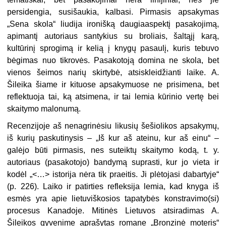
persidengia, susišaukia, kalbasi. Pirmasis apsakymas
„Sena skola“ liudija ironišką daugiaaspektį pasakojimą,
apimantį autoriaus santykius su broliais, šaltąjį karą,
kultūrinį sprogimą ir kelią į knygų pasaulį, kuris tebuvo
bėgimas nuo tikrovės. Pasakotoją domina ne skola, bet
vienos šeimos narių skirtybė, atsiskleidžianti laike. A.
Šileika šiame ir kituose apsakymuose ne prisimena, bet
reflektuoja tai, ką atsimena, ir tai lemia kūrinio vertę bei
skaitymo malonumą.
Recenzijoje aš nenagrinėsiu likusių šešiolikos apsakymų,
iš kurių paskutinysis – „Iš kur aš ateinu, kur aš einu“ –
galėjo būti pirmasis, nes suteiktų skaitymo kodą, t. y.
autoriaus (pasakotojo) bandymą suprasti, kur jo vieta ir
kodėl „<…> istorija nėra tik praeitis. Ji plėtojasi dabartyje“
(p. 226). Laiko ir patirties refleksija lemia, kad knyga iš
esmės yra apie lietuviškosios tapatybės konstravimo(si)
procesus Kanadoje. Mitinės Lietuvos atsiradimas A.
Šileikos gyvenime aprašytas romane „Bronzinė moteris“