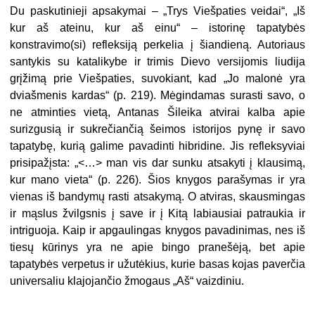
Du paskutinieji apsakymai – „Trys Viešpaties veidai“, „Iš
kur aš ateinu, kur aš einu“ – istorinę tapatybės
konstravimo(si) refleksiją perkelia į šiandieną. Autoriaus
santykis su katalikybe ir trimis Dievo versijomis liudija
grįžimą prie Viešpaties, suvokiant, kad „Jo malonė yra
dviašmenis kardas“ (p. 219). Mėgindamas surasti savo, o
ne atminties vietą, Antanas Šileika atvirai kalba apie
surizgusią ir sukrečiančią šeimos istorijos pynę ir savo
tapatybę, kurią galime pavadinti hibridine. Jis refleksyviai
prisipažįsta: „<…> man vis dar sunku atsakyti į klausimą,
kur mano vieta“ (p. 226). Šios knygos parašymas ir yra
vienas iš bandymų rasti atsakymą. O atviras, skausmingas
ir mąslus žvilgsnis į save ir į Kitą labiausiai patraukia ir
intriguoja. Kaip ir apgaulingas knygos pavadinimas, nes iš
tiesų kūrinys yra ne apie bingo pranešėją, bet apie
tapatybės verpetus ir užutėkius, kurie basas kojas paverčia
universaliu klajojančio žmogaus „Aš“ vaizdiniu.