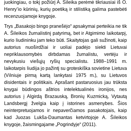
juokingiau, o tokį požiūrį A. Šileika perėmė tikriausiai iš O.
Henry’io kūrinių, kurių poetiką ir stilistiką galima pastebėti
recenzuojamoje knygoje.
Trys „Basakojo bingo pranešėjo“ apsakymai perteikia ne tik
A. Šileikos žurnalistinį patyrimą, bet ir Atgimimo laikotarpį,
kurio liudininku jam teko būti. Skaitytojas gali sužinoti, kaip
autorius nuoširdžiai ir uoliai padėjo siekti Lietuvai
nepriklausomybės dirbdamas žurnalistu, vertėju ir
nevykusiu viešųjų ryšių specialistu. 1988–1991 m.
laikotarpis liudija jo pažintį su groteskiška sovietine Lietuva
(Vilniuje pirmą kartą lankytasi 1975 m.), su Lietuvos
disidentais ir politikais. Aprašant pastaruosius jau trūksta
knygai būdingos aštrios intelektualinės ironijos, nes
autorius į Algirdą Brazauską, Bronių Kuzmicką, Vytautą
Landsbergį žvelgia kaip į istorines asmenybes. Šios
neinterpretuojamos ir nepaverčiamos pasakotojais, kaip
kad Juozas Lukša-Daumantas ketvirtojoje A. Šileikos
knygoje, žaismingajame „Pogrindyje“ (2011).