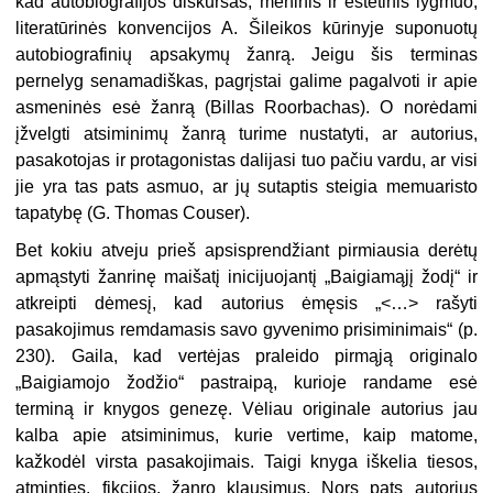
kad autobiografijos diskursas, meninis ir estetinis lygmuo,
literatūrinės konvencijos A. Šileikos kūrinyje suponuotų
autobiografinių apsakymų žanrą. Jeigu šis terminas
pernelyg senamadiškas, pagrįstai galime pagalvoti ir apie
asmeninės esė žanrą (Billas Roorbachas). O norėdami
įžvelgti atsiminimų žanrą turime nustatyti, ar autorius,
pasakotojas ir protagonistas dalijasi tuo pačiu vardu, ar visi
jie yra tas pats asmuo, ar jų sutaptis steigia memuaristo
tapatybę (G. Thomas Couser).
Bet kokiu atveju prieš apsisprendžiant pirmiausia derėtų
apmąstyti žanrinę maišatį inicijuojantį „Baigiamąjį žodį“ ir
atkreipti dėmesį, kad autorius ėmęsis „<…> rašyti
pasakojimus remdamasis savo gyvenimo prisiminimais“ (p.
230). Gaila, kad vertėjas praleido pirmąją originalo
„Baigiamojo žodžio“ pastraipą, kurioje randame esė
terminą ir knygos genezę. Vėliau originale autorius jau
kalba apie atsiminimus, kurie vertime, kaip matome,
kažkodėl virsta pasakojimais. Taigi knyga iškelia tiesos,
atminties, fikcijos, žanro klausimus. Nors pats autorius