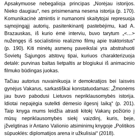
Apsakymuose nebegalioja principas „Norėjau istorijos.
Nieko daugiau“, nes prisimenama nesena istorija (p. 170).
Komunikacinė atmintis ir numanomi skaitytojai represuoja
sąmojingąjį autorių, pasitenkinantį pastebėjimu, kad A.
Brazauskas, iš kurio ėmė interviu, buvo tarytum „<…>
nužengęs iš socialistinio realizmo filmų apie traktoristus“
(p. 190). Kiti minėtų asmenų paveikslai yra abstrahuoti
Sovietų Sąjungos atstovų tipai, kuriuos charakterizuoja
detalė: purvinas baltas lietpaltis ar blogiukui iš animacinio
filmuko būdingas juokas.
Tačiau autorius nuvainikuoja ir demokratijos bei laisvės
gynėjus Vakarus, sarkastiškai konstatuodamas: „Žmonėms
jau buvo pabodusi Lietuvos nepriklausomybės istorija.
Idiotai nepajėgia sutelkti dėmesio ilgesnį laiką“ (p. 201).
Taip knyga mums leidžia atrasti kitokį Vakarų požiūrio į
mūsų nepriklausomybės siekį vaizdinį, kuris, beje,
įžvelgtinas ir Antano Valionio atsiminimų knygoje „Politikos
sūpuoklės: diplomatijos arena ir užkulisiai“ (2018).