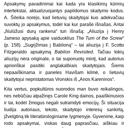
Apsakymų pavadinimai kai kada yra klasikinių kūrinių
intertekstai, aktualizuojantys papildomus skaitymo kodus.
A. Šileika norėjo, kad lietuvių skaitytojai kuo adekvačiau
suvoktų jo apsakymus, todėl kai kur parašė išnašas. Antai
„Nulūžusi durų rankena“ turi išnašą: „Aliuzija į Henry
Jameso apysaką apie vaiduoklius
The Turn of the Screw
“
(p. 158). „Sugrįžimas į Babiloną“ – tai aliuzija į F. Scotto
Fitzgeraldo apsakymą
Babilon Revisited
. Tačiau tokių
aliuzijų nėra originale, o tai suponuotų mintį, kad autorius
aprioriškai pasitiki anglakalbiais skaitytojais. Šiems
nepaaiškinama ir panelės Havišam kilmė, o lietuvių
skaitytojui nepristatomas Vronskis iš „Anos Kareninos“.
Kita vertus, popkultūros nuorodos man buvo reikalingos,
nes nebūčiau atpažinęs Carole King dainos, paaiškinusios
ir tai, kodėl žmogus negali sutramdyti emocijų. Ši situacija
liudija autoriaus, teksto, skaitytojo interesų sankirtą,
įžvelgtiną tik literatūrologiniame lygmenyje. Gyvenime, kaip
rodo apsakymai, viskas daug paprasčiau, aiškiau ir