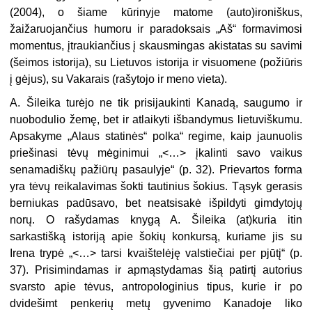
(2004), o šiame kūrinyje matome (auto)ironiškus,
žaižaruojančius humoru ir paradoksais „Aš“ formavimosi
momentus, įtraukiančius į skausmingas akistatas su savimi
(šeimos istorija), su Lietuvos istorija ir visuomene (požiūris
į gėjus), su Vakarais (rašytojo ir meno vieta).
A. Šileika turėjo ne tik prisijaukinti Kanadą, saugumo ir
nuobodulio žemę, bet ir atlaikyti išbandymus lietuviškumu.
Apsakyme „Alaus statinės“ polka“ regime, kaip jaunuolis
priešinasi tėvų mėginimui „<…> įkalinti savo vaikus
senamadiškų pažiūrų pasaulyje“ (p. 32). Prievartos forma
yra tėvų reikalavimas šokti tautinius šokius. Tąsyk gerasis
berniukas padūsavo, bet neatsisakė išpildyti gimdytojų
norų. O rašydamas knygą A. Šileika (at)kuria itin
sarkastišką istoriją apie šokių konkursą, kuriame jis su
Irena trypė „<…> tarsi kvaištelėję valstiečiai per pjūtį“ (p.
37). Prisimindamas ir apmąstydamas šią patirtį autorius
svarsto apie tėvus, antropologinius tipus, kurie ir po
dvidešimt penkerių metų gyvenimo Kanadoje liko