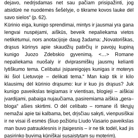
dejavo, nedrįsdamas net sau pačiam prisipažinti, jog
atsidūrė ne nuodėmės šešėlyje, o tikrame kovos lauke dėl
savo sielos“ (p. 62).
Kūrinio eiga, kunigo sprendimai, mintys ir jausmai yra gana
lengvai nuspėjami, aiškūs, beveik nepaliekama vietos
netikėtumui, nors anotacijoje daug žadama: „Novatoriškas,
drąsus kūrinys apie skaudžių patirčių ir pavojų kupiną
kunigo Juozo Zdebskio gyvenimą. <…> Romane
nepaliekama nuošaly ir dviprasmiškų jausmų kelianti
lytiškumo tema. Celibatui įsipareigojęs kunigas ir moterys
iki šiol Lietuvoje – delikati tema.“ Man kaip tik ir kilo
klausimų dėl kūrinio drąsumo: kur ir kuo jis drąsus? Juk
kunigo paveikslas teigiamas ir vientisas, blogieji – aiškiai
įvardijami, pabaiga nujaučiama, pasiremiama aiškia „gera–
bloga“ ašies skirtimi. O dėl celibato – romane iš tikrųjų
nemažai apie tai kalbama, bet, drįsčiau sakyti, vienpusiškai
ir ne visai iš esmės (šiuo požiūriu Liudo Vasario paveikslas
man buvo patrauklesnis ir įtaigesnis – ir ne tik todėl, kad jis
pasirinko buvimą kūniškai susaistytam su moterim).