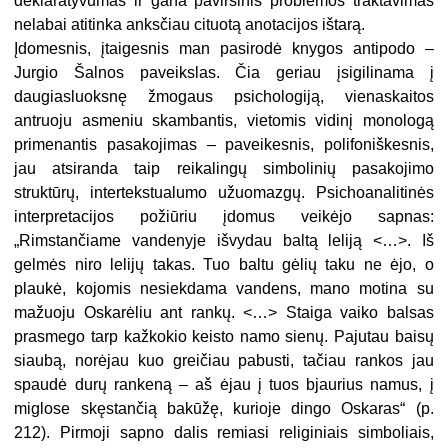
deklaratyvumas ir gana paviršinis problemos traktavimas
nelabai atitinka anksčiau cituotą anotacijos ištarą.
Įdomesnis, įtaigesnis man pasirodė knygos antipodo –
Jurgio Šalnos paveikslas. Čia geriau įsigilinama į
daugiasluoksnę žmogaus psichologiją, vienaskaitos
antruoju asmeniu skambantis, vietomis vidinį monologą
primenantis pasakojimas – paveikesnis, polifoniškesnis,
jau atsiranda taip reikalingų simbolinių pasakojimo
struktūrų, intertekstualumo užuomazgų. Psichoanalitinės
interpretacijos požiūriu įdomus veikėjo sapnas:
„Rimstančiame vandenyje išvydau baltą leliją <…>. Iš
gelmės niro lelijų takas. Tuo baltu gėlių taku ne ėjo, o
plaukė, kojomis nesiekdama vandens, mano motina su
mažuoju Oskarėliu ant rankų. <…> Staiga vaiko balsas
prasmego tarp kažkokio keisto namo sienų. Pajutau baisų
siaubą, norėjau kuo greičiau pabusti, tačiau rankos jau
spaudė durų rankeną – aš ėjau į tuos bjaurius namus, į
miglose skęstančią bakūžę, kurioje dingo Oskaras“ (p.
212). Pirmoji sapno dalis remiasi religiniais simboliais,