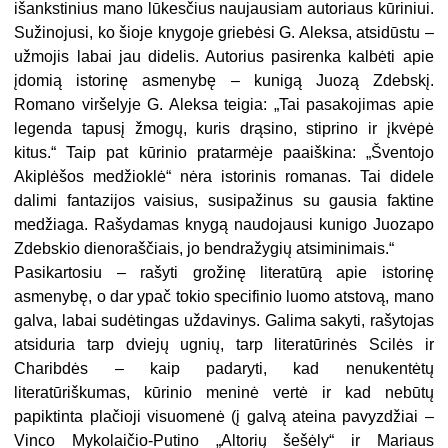
išankstinius mano lūkesčius naujausiam autoriaus kūriniui.
Sužinojusi, ko šioje knygoje griebėsi G. Aleksa, atsidūstu –
užmojis labai jau didelis. Autorius pasirenka kalbėti apie
įdomią istorinę asmenybę – kunigą Juozą Zdebskį.
Romano viršelyje G. Aleksa teigia: „Tai pasakojimas apie
legenda tapusį žmogų, kuris drąsino, stiprino ir įkvėpė
kitus.“ Taip pat kūrinio pratarmėje paaiškina: „Šventojo
Akiplėšos medžioklė“ nėra istorinis romanas. Tai didele
dalimi fantazijos vaisius, susipažinus su gausia faktine
medžiaga. Rašydamas knygą naudojausi kunigo Juozapo
Zdebskio dienoraščiais, jo bendražygių atsiminimais.“
Pasikartosiu – rašyti grožinę literatūrą apie istorinę
asmenybę, o dar ypač tokio specifinio luomo atstovą, mano
galva, labai sudėtingas uždavinys. Galima sakyti, rašytojas
atsiduria tarp dviejų ugnių, tarp literatūrinės Scilės ir
Charibdės – kaip padaryti, kad nenukentėtų
literatūriškumas, kūrinio meninė vertė ir kad nebūtų
papiktinta plačioji visuomenė (į galvą ateina pavyzdžiai –
Vinco Mykolaičio-Putino „Altorių šešėly“ ir Mariaus