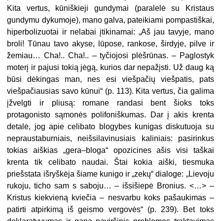
Kita vertus, kūniškieji gundymai (paralelė su Kristaus
gundymu dykumoje), mano galva, pateikiami pompastiškai,
hiperbolizuotai ir nelabai įtikinamai: „Aš jau tavyje, mano
broli! Tūnau tavo akyse, lūpose, rankose, širdyje, pilve ir
žemiau… Cha!.. Cha!.. – tyčiojosi plėšrūnas. – Paglostyk
moterį ir pajusi tokią jėgą, kurios dar nepažįsti. Už daug ką
būsi dėkingas man, nes esi viešpačių viešpatis, pats
viešpačiausias savo kūnui“ (p. 113). Kita vertus, čia galima
įžvelgti ir pliusą: romane randasi bent šioks toks
protagonisto sąmonės polifoniškumas. Dar į akis krenta
detalė, jog apie celibato blogybes kunigas diskutuoja su
nepraustaburniais, neišsilavinusiais kaliniais: pasirinkus
tokias aiškias „gera–bloga“ opozicines ašis visi taškai
krenta tik celibato naudai. Štai kokia aiški, tiesmuka
priešstata išryškėja šiame kunigo ir „zekų“ dialoge: „Lievoju
rukoju, ticho sam s saboju… – išsišiepė Bronius. <…> –
Kristus kiekvieną kviečia – nesvarbu koks pašaukimas –
patirti atpirkimą iš geismo vergovės“ (p. 239). Bet toks