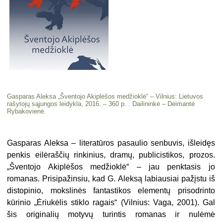
Gasparas Aleksa „Šventojo Akiplėšos medžioklė“ – Vilnius: Lietuvos
rašytojų sąjungos leidykla, 2016. – 360 p. . Dailininkė – Deimantė
Rybakovienė.
Gasparas Aleksa – literatūros pasaulio senbuvis, išleidęs
penkis eilėraščių rinkinius, dramų, publicistikos, prozos.
„Šventojo Akiplėšos medžioklė“ – jau penktasis jo
romanas. Prisipažinsiu, kad G. Aleksą labiausiai pažįstu iš
distopinio, mokslinės fantastikos elementų prisodrinto
kūrinio „Ėriukėlis stiklo ragais“ (Vilnius: Vaga, 2001). Gal
šis originalių motyvų turintis romanas ir nulėmė