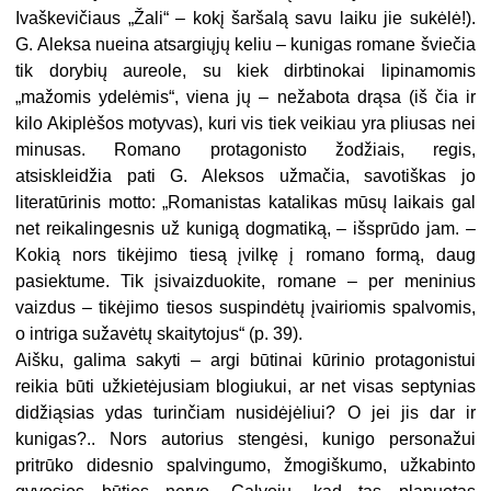
Ivaškevičiaus „Žali“ – kokį šaršalą savu laiku jie sukėlė!).
G. Aleksa nueina atsargiųjų keliu – kunigas romane šviečia
tik dorybių aureole, su kiek dirbtinokai lipinamomis
„mažomis ydelėmis“, viena jų – nežabota drąsa (iš čia ir
kilo Akiplėšos motyvas), kuri vis tiek veikiau yra pliusas nei
minusas. Romano protagonisto žodžiais, regis,
atsiskleidžia pati G. Aleksos užmačia, savotiškas jo
literatūrinis motto: „Romanistas katalikas mūsų laikais gal
net reikalingesnis už kunigą dogmatiką, – išsprūdo jam. –
Kokią nors tikėjimo tiesą įvilkę į romano formą, daug
pasiektume. Tik įsivaizduokite, romane – per meninius
vaizdus – tikėjimo tiesos suspindėtų įvairiomis spalvomis,
o intriga sužavėtų skaitytojus“ (p. 39).
Aišku, galima sakyti – argi būtinai kūrinio protagonistui
reikia būti užkietėjusiam blogiukui, ar net visas septynias
didžiąsias ydas turinčiam nusidėjėliui? O jei jis dar ir
kunigas?.. Nors autorius stengėsi, kunigo personažui
pritrūko didesnio spalvingumo, žmogiškumo, užkabinto