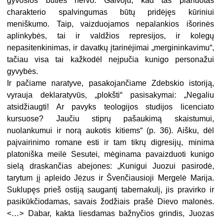
gyvosios būties nervo. Galvoju, kad tas planuotas
charakterio spalvingumas būtų pridėjęs kūriniui
meniškumo. Taip, vaizduojamos nepalankios išorinės
aplinkybės, tai ir valdžios represijos, ir kolegų
nepasitenkinimas, ir davatkų įtarinėjimai „mergininkavimu“,
tačiau visa tai kažkodėl neįpučia kunigo personažui
gyvybės.
Ir pačiame naratyve, pasakojančiame Zdebskio istoriją,
vyrauja deklaratyvūs, „plokšti“ pasisakymai: „Negaliu
atsidžiaugti! Ar pavyks teologijos studijos licenciato
kursuose? Jaučiu stiprų pašaukimą skaistumui,
nuolankumui ir norą aukotis kitiems“ (p. 36). Aišku, dėl
paįvairinimo romane esti ir tam tikrų digresijų, minima
platoniška meilė Sesutei, mėginama pavaizduoti kunigo
sielą draskančias abejones: „Kunigui Juozui pasirodė,
tarytum jį apleido Jėzus ir Švenčiausioji Mergelė Marija.
Suklupęs prieš ostiją saugantį tabernakulį, jis pravirko ir
pasikūkčiodamas, savais žodžiais prašė Dievo malonės.
<…> Dabar, kakta liesdamas bažnyčios grindis, Juozas