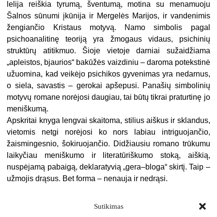
lelija reiškia tyrumą, šventumą, motina su menamuoju
Šalnos sūnumi įkūnija ir Mergelės Marijos, ir vandenimis
žengiančio Kristaus motyvą. Namo simbolis pagal
psichoanalitinę teoriją yra žmogaus vidaus, psichinių
struktūrų atitikmuo. Šioje vietoje darniai sužaidžiama
„apleistos, bjaurios“ bakūžės vaizdiniu – daroma potekstinė
užuomina, kad veikėjo psichikos gyvenimas yra nedarnus,
o siela, savastis – gerokai apšepusi. Panašių simbolinių
motyvų romane norėjosi daugiau, tai būtų tikrai praturtinę jo
meniškumą.
Apskritai knyga lengvai skaitoma, stilius aiškus ir sklandus,
vietomis netgi norėjosi ko nors labiau intriguojančio,
žaismingesnio, šokiruojančio. Didžiausiu romano trūkumu
laikyčiau meniškumo ir literatūriškumo stoką, aiškią,
nuspėjamą pabaigą, deklaratyvią „gera–bloga“ skirtį. Taip –
užmojis drąsus. Bet forma – nenauja ir nedrąsi.
Sutikimas