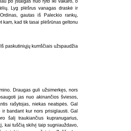
au po įstaigas nuo ryto iki vakaro, o
ėlių. Lyg plėšrus vanagas draskė ir
Ordinas, gautas iš Paleckio rankų,
et kam, kad tik tasai plėšrūnas geltonu
Iš paskutiniųjų kumščiais užspaudžia
amino. Draugas guli užsimerkęs, nors
psaugoti jas nuo akinančios šviesos,
tis rašytojas, niekas neatspės. Gal
 ir bandant kur nors prisiglausti. Gal
o šalį traukiančius kupranugarius,
, kai tuščią skilvį taip sugniauždavo,