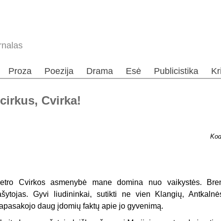
rnalas
Proza
Poezija
Drama
Esė
Publicistika
Kr
cirkus, Cvirka!
Kod
etro Cvirkos asmenybė mane domina nuo vaikystės. Brend
ašytojas. Gyvi liudininkai, sutikti ne vien Klangių, Antkalnė
apasakojo daug įdomių faktų apie jo gyvenimą.