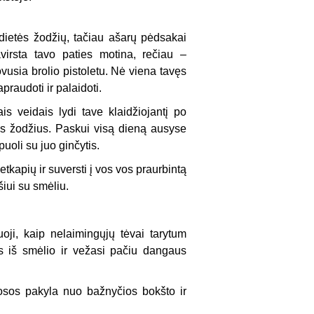
dietės žodžių, tačiau ašarų pėdsakai
virsta tavo paties motina, rečiau –
vusia brolio pistoletu. Nė viena tavęs
praudoti ir palaidoti.
is veidais lydi tave klaidžiojantį po
tus žodžius. Paskui visą dieną ausyse
uoli su juo ginčytis.
etkapių ir suversti į vos vos praurbintą
iui su smėliu.
oji, kaip nelaimingųjų tėvai tarytum
s iš smėlio ir vežasi pačiu dangaus
kuosos pakyla nuo bažnyčios bokšto ir