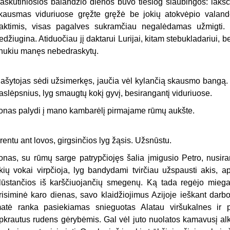
askutiniosios balandžio dienos buvo tiesiog siaubingos: laksči
kausmas viduriuose gręžte gręžė be jokių atokvėpio valand
aktimis, visas pagalves sukramčiau negalėdamas užmigti. 
edžiugina. Atiduočiau jį daktarui Lurijai, kitam stebukladariui, b
nukiu manęs nebedraskytų.
ašytojas sėdi užsimerkęs, jaučia vėl kylančią skausmo bangą. 
aslėpsnius, lyg smaugtų kokį gyvį, besirangantį viduriuose.
onas palydi į mano kambarėlį pirmajame rūmų aukšte.
rentu ant lovos, girgsinčios lyg žąsis. Užsnūstu.
onas, su rūmų sarge patrypčiojęs šalia įmigusio Petro, nusir
kių vokai virpčioja, lyg bandydami tvirčiau užspausti akis, a
lūstančios iš karščiuojančių smegenų. Ką tada regėjo miegan
risiminė karo dienas, savo klaidžiojimus Azijoje ieškant darbo
atė ranka pasiekiamas snieguotas Alatau viršukalnes ir pr
pkrautus rudens gėrybėmis. Gal vėl juto nuolatos kamavusį alkį