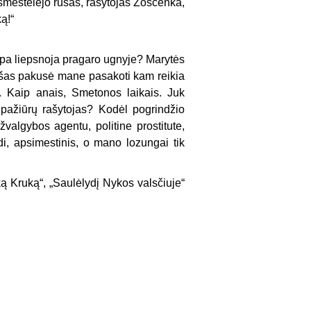
s šmėstelėjo rusas, rašytojas Zoščenka,
ką!“
ropa liepsnoja pragaro ugnyje? Marytės
s šišas pakusė mane pasakoti kam reikia
. Kaip anais, Smetonos laikais. Juk
 pažiūrų rašytojas? Kodėl pogrindžio
algybos agentu, politine prostitute,
i, apsimestinis, o mano lozungai tik
ą Kruką“, „Saulėlydį Nykos valsčiuje“