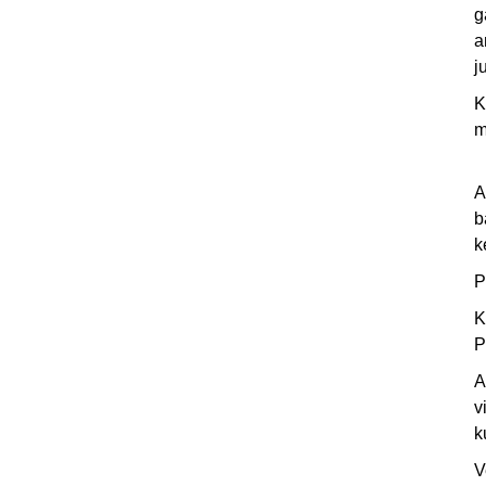
g
a
j
K
m
A
b
k
P
K
P
A
v
k
V