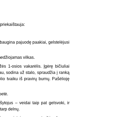
priekaištauja:
s, baugina pajuodę paakiai, gelstelėjusi
edžiojamas vilkas.
ės 1-osios vakarėlis. Įgėrę bičiuliai
au, sodina už stalo, spraudžia į ranką
lio tvaiku iš pravirų burnų. Pašėlioję
oetė.
ašytojus – veidai taip pat gelsvoki, ir
tarp delnų.