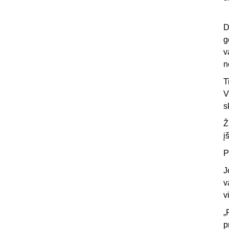
D
g
v
n
T
V
s
Ž
į
P
J
v
v
„
p