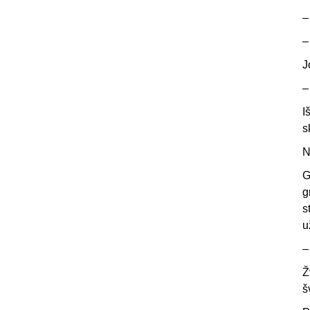
J
I
s
N
G
g
s
u
Ž
š