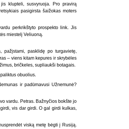
jis klupteli, susvyruoja. Pro pravirą
retsykiais pasigirsta šaižokas moters
rdu perkrikštyto prospekto link. Jis
tės miestelį Veliuoną.
s, pažįstami, pasklidę po turgavietę,
as – viens kitam kepures ir skrybėles
ežimus, bričkeles, supliaukši botagais.
ų paliktus obuolius.
yti Nemunas ir padūmavusi Užnemunė?
avo vardu. Petras. Bažnyčios bokšte jo
irdi, vis dar girdi. O gal girdi kulkas,
nusprendėt viską metę bėgti į Rusiją.