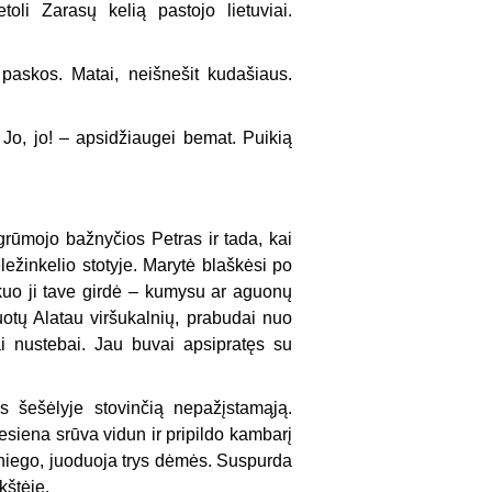
toli Zarasų kelią pastojo lietuviai.
paskos. Matai, neišnešit kudašiaus.
? Jo, jo! – apsidžiaugei bemat. Puikią
rūmojo bažnyčios Petras ir tada, kai
eležinkelio stotyje. Marytė blaškėsi po
kuo ji tave girdė – kumysu ar aguonų
uotų Alatau viršukalnių, prabudai nuo
ai nustebai. Jau buvai apsipratęs su
s šešėlyje stovinčią nepažįstamąją.
esiena srūva vidun ir pripildo kambarį
sniego, juoduoja trys dėmės. Suspurda
kštėje.