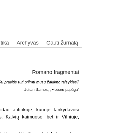
itika
Archyvas
Gauti žurnalą
Romano fragmentai
ėl praeitis turi priimti mūsų žaidimo taisykles?
Julian Barnes, „Flobero papūga“
au aplinkoje, kurioje lankydavosi
s, Kalvių kaimuose, bet ir Vilniuje,