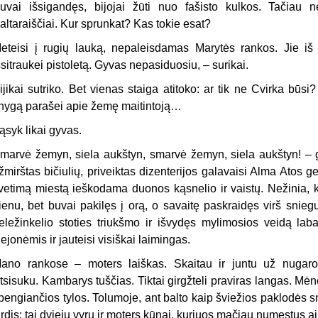
uvai išsigandęs, bijojai žūti nuo fašisto kulkos. Tačiau ne
altaraiščiai. Kur sprunkat? Kas tokie esat?
eteisi į rugių lauką, nepaleisdamas Marytės rankos. Jie iš 
šsitraukei pistoletą. Gyvas nepasiduosiu, – surikai.
ijikai sutriko. Bet vienas staiga atitoko: ar tik ne Cvirka būsi
nygą parašei apie žemę maitintoją…
ąsyk likai gyvas.
marvė žemyn, siela aukštyn, smarvė žemyn, siela aukštyn! – g
žmirštas bičiulių, priveiktas dizenterijos galavaisi Alma Atos g
vetimą miestą ieškodama duonos kąsnelio ir vaistų. Nežinia, 
ienu, bet buvai pakilęs į orą, o savaitę paskraidęs virš snieg
eležinkelio stoties triukšmo ir išvydęs mylimosios veidą lab
lejonėmis ir jauteisi visiškai laimingas.
ano
rankose – moters laiškas. Skaitau ir
juntu už nugaro
tsisuku. Kambarys tuščias. Tiktai girgžteli praviras langas. Mėn
pengiančios tylos. Tolumoje, ant balto kaip šviežios paklodės 
irdis: tai dviejų vyrų ir moters kūnai, kuriuos mačiau numestus ai