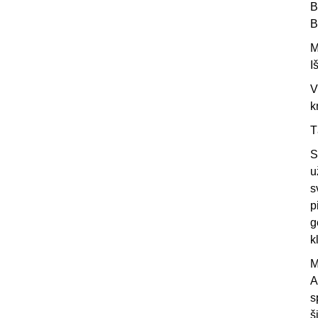
B
B
M
I
V
k
T
S
u
s
p
g
k
M
A
s
š