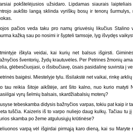
arsiai pokštelėjusios užsidaro. Lipdamas siaurais laipteliais 
ntrojo aukšto langą sklinda vyriškų bosų ir tenorų šurmulys, 
uokas.
ojos pačios veda taku pro namų griuvėsių likučius Stalino va
urma kažką sau po nosimi ir šypteli tamsoje, lyg išvydęs vaikys
tmintyje iškyla veidai, kai kurių net balsus išgirsti. Giminė
ažnyčios šventorių, žydų krautuvėles. Per Petrines žmonių amar
elia, glėbesčiuojasi, o išsibučiavę, ūsais pasidalinę suvirsta į v
etrinės baigėsi. Miestelyje tylu. Išsilakstė net vaikai, rinkę arkli
o tau reikia šitoje aikštėje, ant šito kalno, nuo kurio mat
asiilgai vyrų šelmių balsais, skardžiabalsių moterų?
usyse tebeskamba didysis bažnyčios varpas, tokiu pat kaip ir t
ieta tuščia. Kaizeris iš to varpo nuliejo daug kulkų. Tačiau tu jį g
urios skamba po žeme atgulusiųjų krūtinėse?
eliuonos varpą vėl išgirdai pirmąją karo dieną, kai su Maryte 