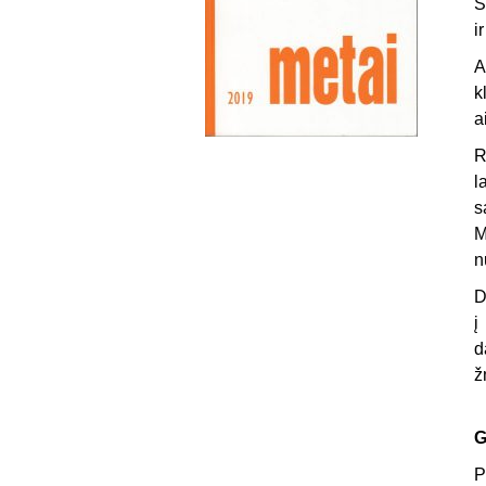
S
i
A
k
a
R
l
s
M
n
D
į
d
ž
G
P