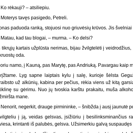
–
Ko rėkauji? – atsiliepiu.
–
Moterys tavęs pasigedo, Petreli.
onas paduoda ranką, stojuosi nuo griuvėsių krūvos. Jis švelniai 
–
Matau, kad tau blogai, – murma. – Ko delsi?
š tikrųjų kartais užplūsta nerimas, bijau žvilgtelėti į veidrodžiu
kruostų oda.
oriu namo, į Kauną, pas Marytę, pas Andriuką. Pavargau kaip m
rįžtame. Lyg sapne laiptais kylu į salę, kurioje šėlsta Geguž
raibsto už alkūnių, kabina per pečius, rėkia viens už kitą garsi
tiklinę su gėrimu. Nuo jų tvoskia karštu prakaitu, muša alkoho
žmiršta mane.
–
Nenorit, negerkit, drauge pirmininke, – šnibžda į ausį jaunutė p
vilgteliu į ją, veidas gelsvas, įsižiūriu į besilinksminančius r
viesa, krintanti iš palubės, gelsva. Užsimerkiu galvą suspaudęs 