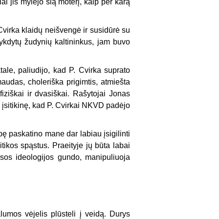
ai jis mylėjo šią moterį, kaip per karą
Cvirka klaidų neišvengė ir susidūrė su
ykdytų žudynių kaltininkus, jam buvo
ale, paliudijo, kad P. Cvirka suprato
maudas, choleriška prigimtis, atmiešta
ziškai ir dvasiškai. Rašytojai Jonas
 įsitikinę, kad P. Cvirkai NKVD padėjo
ę paskatino mane dar labiau įsigilinti
litikos spąstus. Praeityje jų būta labai
isos ideologijos gundo, manipuliuoja
lumos vėjelis plūsteli į veidą. Durys