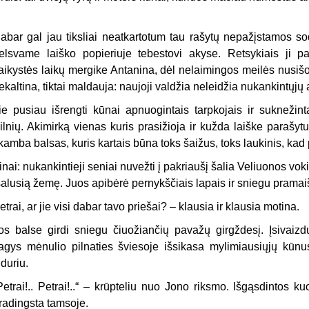
abar gal jau tiksliai neatkartotum tau rašytų nepažįstamos so
elsvame laiško popieriuje tebestovi akyse. Retsykiais ji pa
aikystės laikų mergike Antanina, dėl nelaimingos meilės nusišo
ekaltina, tiktai maldauja: naujoji valdžia neleidžia nukankintųjų a
ie pusiau išrengti kūnai apnuogintais tarpkojais ir suknežinta
ilnių. Akimirką vienas kuris prasižioja ir kužda laiške parašy
kamba balsas, kuris kartais būna toks šaižus, toks laukinis, kad p
inai: nukankintieji seniai nuvežti į pakriaušį šalia Veliuonos voki
šalusią žemę. Juos apibėrė pernykščiais lapais ir sniegu pramaiš
etrai, ar jie visi dabar tavo priešai? – klausia ir klausia motina.
os balse girdi sniegu čiuožiančių pavažų girgždesį. Įsivaizdu
agys mėnulio pilnaties šviesoje išsikasa mylimiausiųjų kūnu
iduriu.
Petrai!.. Petrai!..“ – krūpteliu nuo Jono riksmo. Išgąsdintos 
radingsta tamsoje.