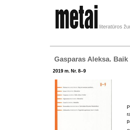
literatūros žu
Gasparas Aleksa. Baik 
2019 m. Nr. 8–9
P
r
p