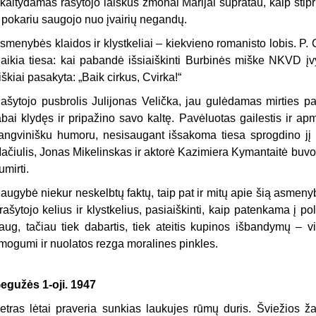
kaitydamas rašytojo laiškus žmonai Marijai supratau, kaip stipri
r pokariu saugojo nuo įvairių negandų.
smenybės klaidos ir klystkeliai – kiekvieno romanisto lobis. P. 
laikia tiesa: kai pabandė išsiaiškinti Burbinės miške NKVD įv
iškiai pasakyta: „Baik cirkus, Cvirka!“
ašytojo pusbrolis Julijonas Velička, jau gulėdamas mirties pat
abai klydęs ir pripažino savo kaltę. Pavėluotas gailestis ir ap
angvinišku humoru, nesisaugant išsakoma tiesa sprogdino jį fi
ačiulis, Jonas Mikelinskas ir aktorė Kazimiera Kymantaitė buvo
umirti.
augybė niekur neskelbtų faktų, taip pat ir mitų apie šią asmenyb
 rašytojo kelius ir klystkelius, pasiaiškinti, kaip patenkama į po
aug, tačiau tiek dabartis, tiek ateitis kupinos išbandymų – v
mogumi ir nuolatos rezga moralines pinkles.
egužės 1-oji. 1947
etras lėtai praveria sunkias laukujes rūmų duris. Šviežios ža