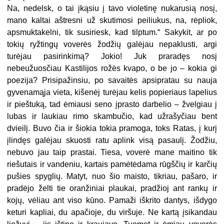
Na, nedelsk, o tai įkąsiu į tavo violetinę nukarusią nosį,
mano kaltai aštresni už skutimosi peiliukus, na, rėpliok,
apsmuktakelni, tik susiriesk, kad tilptum.“ Sakykit, ar po
tokių ryžtingų voverės žodžių galėjau nepaklusti, argi
turėjau pasirinkimą? Jokio! Juk praradęs nosį
nebeužuosčiau Kastilijos rožės kvapo, o be jo – kokia gi
poezija? Prisipažinsiu, po savaitės apsipratau su nauja
gyvenamąja vieta, kišenėj turėjau kelis popieriaus lapelius
ir pieštuką, tad ėmiausi seno įprasto darbelio – žvelgiau į
lubas ir laukiau rimo skambučio, kad užrašyčiau bent
dvieilį. Buvo čia ir šiokia tokia pramoga, toks Ratas, į kurį
įlindęs galėjau skuosti ratu aplink visą pasaulį. Žodžiu,
nebuvo jau taip prastai. Tiesa, voverė mane maitino tik
riešutais ir vandeniu, kartais pamėtėdama rūgščių ir karčių
pušies spyglių. Matyt, nuo šio maisto, tikriau, pašaro, ir
pradėjo želti tie oranžiniai plaukai, pradžioj ant rankų ir
kojų, vėliau ant viso kūno. Pamaži iškrito dantys, išdygo
keturi kapliai, du apačioje, du viršuje. Ne kartą įsikandau