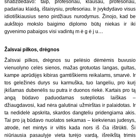
šnabždėdavo: taip, profesoriau, klausau, profesoriau,
padariau klaidą, ištaisysiu, profesoriau. Ir įvykdydavo visus
idiotiškiausius seno pirdžiaus nurodymus. Žinojo, kad be
aukštojo mokslo baigimo diplomo būtų niekas ir iki
gyvenimo pabaigos visi vadintų m ė g ė j u…
Žalsvai pilkos, drėgnos
Žalsvai pilkos, drėgnos su pelėsio dėmėmis buvusio
vienuolyno celės sienos, mažas grotuotas langas, gultas,
kampe aprūdijęs kibiras gamtiškiems reikalams, smarvė. Ir
tos geležinės durys su karmuška, tuo langeliu, pro kurį
įkišamas dubenėlis su putra ir duonos riekė. Kartais pro tą
angą būdavo paduodamas sutepliotas laiškas –
džiaugdavosi, kad nėra galutinai užmirštas ir palaidotas. Ir
ta nedidelė apskrita, skardos dangteliu pridengiama akis.
Tai pro ją būdavo nuolatos sekamas – kiekvienas judesys,
atrodė, net mintys ir viltis kada nors iš čia ištrūkti. Ši
niūriausia pasaulyje vieta turėjo vardą, išreikštą trimis