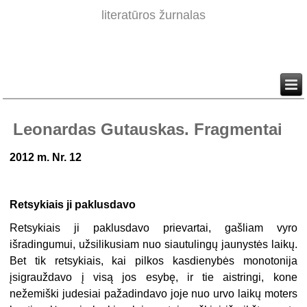
literatūros žurnalas
Leonardas Gutauskas. Fragmentai
2012 m. Nr. 12
Retsykiais ji paklusdavo
Retsykiais ji paklusdavo prievartai, gašliam vyro
išradingumui, užsilikusiam nuo siautulingų jaunystės laikų.
Bet tik retsykiais, kai pilkos kasdienybės monotonija
įsigrauždavo į visą jos esybę, ir tie aistringi, kone
nežemiški judesiai pažadindavo joje nuo urvo laikų moters