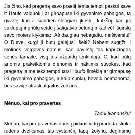
Jis žino, kad pragertą savo praeitį lemta tempti paskui save
it Haufo vaiduoklį ar girnapusę iki gyvenimo pabaigos, tą
gyvatę, kuri ir šiandien stengiasi įkirsti į kulkšnį, kad jis
sukluptų ir griūtų veidu į šaligatvio betoną ir kad vėl išgirstų
savo moters klyksmą: „Aš daugiau nebegaliu, neištversiu!“
O Dieve, kurgi ji būtų galėjusi išeiti? Nebent sugrįžti į
motinos vergovės namus, kad pavirstų tos kaprizingos
senės tarnaite, visų jos užgaidų tenkintoja. O, kad būtų
anomis prakeiktomis dienomis ir naktimis suvokęs, kad
pragertą laimę teks tempti tarsi Haufo šmėklą ar girnapusę
iki gyvenimo pabaigos, ir kaip sunku, beveik neįmanoma,
bus savyje atrasti atgailos žodžius…
Mėnuo, kai pro pravertas
Tadui Ivanauskui
Mėnuo, kai pro pravertas duris į pirkios vidų pradeda slinkti
rudens dvelksmas, tas vystančių lapų, žolynų, deginamų