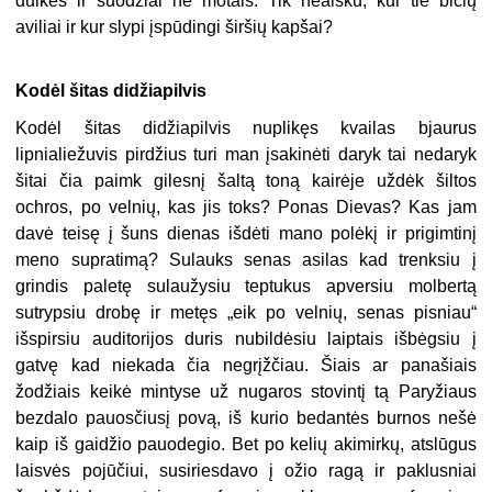
dulkės ir suodžiai nė motais. Tik neaišku, kur tie bičių
aviliai ir kur slypi įspūdingi širšių kapšai?
Kodėl šitas didžiapilvis
Kodėl šitas didžiapilvis nuplikęs kvailas bjaurus
lipnialiežuvis pirdžius turi man įsakinėti daryk tai nedaryk
šitai čia paimk gilesnį šaltą toną kairėje uždėk šiltos
ochros, po velnių, kas jis toks? Ponas Dievas? Kas jam
davė teisę į šuns dienas išdėti mano polėkį ir prigimtinį
meno supratimą? Sulauks senas asilas kad trenksiu į
grindis paletę sulaužysiu teptukus apversiu molbertą
sutrypsiu drobę ir metęs „eik po velnių, senas pisniau“
išspirsiu auditorijos duris nubildėsiu laiptais išbėgsiu į
gatvę kad niekada čia negrįžčiau. Šiais ar panašiais
žodžiais keikė mintyse už nugaros stovintį tą Paryžiaus
bezdalo pauosčiusį povą, iš kurio bedantės burnos nešė
kaip iš gaidžio pauodegio. Bet po kelių akimirkų, atslūgus
laisvės pojūčiui, susiriesdavo į ožio ragą ir paklusniai