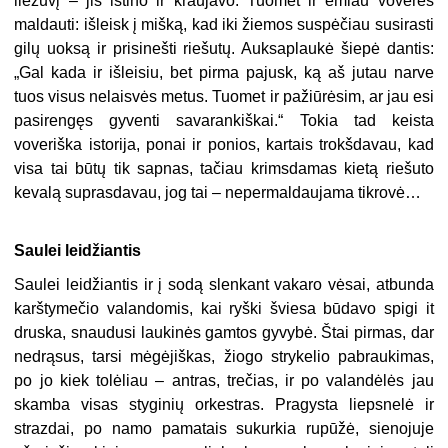
liežuvį – jis ištino ir kraujavo. Tuomet ir ėmiau voverės
maldauti: išleisk į mišką, kad iki žiemos suspėčiau susirasti
gilų uoksą ir prisinešti riešutų. Auksaplaukė šiepė dantis:
„Gal kada ir išleisiu, bet pirma pajusk, ką aš jutau narve
tuos visus nelaisvės metus. Tuomet ir pažiūrėsim, ar jau esi
pasirengęs gyventi savarankiškai.“ Tokia tad keista
voveriška istorija, ponai ir ponios, kartais trokšdavau, kad
visa tai būtų tik sapnas, tačiau krimsdamas kietą riešuto
kevalą suprasdavau, jog tai – nepermaldaujama tikrovė…
Saulei leidžiantis
Saulei leidžiantis ir į sodą slenkant vakaro vėsai, atbunda
karštymečio valandomis, kai ryški šviesa būdavo spigi it
druska, snaudusi laukinės gamtos gyvybė. Štai pirmas, dar
nedrąsus, tarsi mėgėjiškas, žiogo strykelio pabraukimas,
po jo kiek tolėliau – antras, trečias, ir po valandėlės jau
skamba visas styginių orkestras. Pragysta liepsnelė ir
strazdai, po namo pamatais sukurkia rupūžė, sienojuje