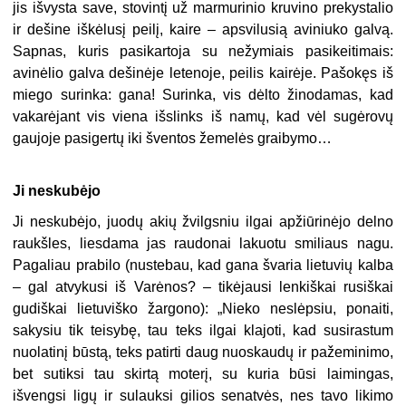
jis išvysta save, stovintį už marmurinio kruvino prekystalio
ir dešine iškėlusį peilį, kaire – apsvilusią aviniuko galvą.
Sapnas, kuris pasikartoja su nežymiais pasikeitimais:
avinėlio galva dešinėje letenoje, peilis kairėje. Pašokęs iš
miego surinka: gana! Surinka, vis dėlto žinodamas, kad
vakarėjant vis viena išslinks iš namų, kad vėl sugėrovų
gaujoje pasigertų iki šventos žemelės graibymo…
Ji neskubėjo
Ji neskubėjo, juodų akių žvilgsniu ilgai apžiūrinėjo delno
raukšles, liesdama jas raudonai lakuotu smiliaus nagu.
Pagaliau prabilo (nustebau, kad gana švaria lietuvių kalba
– gal atvykusi iš Varėnos? – tikėjausi lenkiškai rusiškai
gudiškai lietuviško žargono): „Nieko neslėpsiu, ponaiti,
sakysiu tik teisybę, tau teks ilgai klajoti, kad susirastum
nuolatinį būstą, teks patirti daug nuoskaudų ir pažeminimo,
bet sutiksi tau skirtą moterį, su kuria būsi laimingas,
išvengsi ligų ir sulauksi gilios senatvės, nes tavo likimo