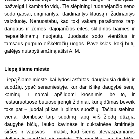
pažvelgti į kambario vidų. Tie slėpiningi rudenėjančio seno
sodo garsai, dirginantys, klaidinantys klausą ir žadinantys
vaizduotę. Nenuostabu, kad tokį vakarą parašomos tarp
dangaus ir žemės klajojančios eilės, sklidinos baimės ir
nepaaiškinamų nuojautų. Juodasis sodo vienišius ir
tamsaus purpuro erškėtrožių uogos. Paveikslas, kokį būtų
galėjęs nutapyti amžiną atilsį A. M.
Liepą šiame mieste
Liepą šiame mieste, kai lydosi asfaltas, daugiausia dulkių ir
suodžių, ypač senamiestyje, kur dar išlikę daugybė senų
kaminų ir namai apšildomi krosnimis, be to, ir
restauruotuose butuose įrengti židiniai, kurių dūmas beveik
toks pat – juodai pilkas ir pilnas suodžių. Tačiau stebina
viena: klombose tarp suodinų lapų virš žiedų dūzgia
daugybė bičių, lauko kavinėse ir cukrainėse šmirinėja
širšės ir vapsvos – matyti, kad šiems plėviasparniams