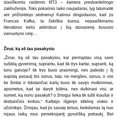
slaviškomis raidėmis КПЗ –
kamera predvaritelnogo
zakliučenija
. Toks pokarinio laiko naujadaras, lyg tatuiruotė
ant prižiūrėtojo sėdmenų! Kaliniui dingodavosi, kad jis
Francas Kafka, ta čekiška kuosa, nepaaiškinamu
literatūros keliu atskridusi į šią storasienę buvusio
vienuolyno celę…
Žinai, ką aš tau pasakysiu
„Žinai, ką aš tau pasakysiu, kai permąstau visą savo
sušiktą gyvenimą, suprantu, kad tik trys
kartai
, supranti, ką
turiu galvoje? tik trys buvo prasmingi, nes paleido į šį
supistą pasaulį tris sūnus, taip, ne mergšes, sūnus, o visi
tie šimtai ir tūkstančiai kartų buvo tik savęs mulkinimas,
apsimetus, kad tai daryti būtina, nes dulkinasi visi, ar
sumeti, ką noriu pasakyti? o žmogui lieka tik tušti kiaušai ir
drebančios kinkos.“ Kalbėjo išgėręs stiklinę viskio ir
užsirūkęs. Žinojau, kad jis savaip teisus, keikdamas tą nuo
rojaus laikų mus persekiojantį gyvulišką potraukį. Bet