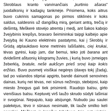
Skroblaus kranto varvinančiais „kurtinio ašaras“
juodalksnių ir kadagių tankmėje. Prisimena, koks aitrus
buvo cukrinis samagonas po pirmos stiklinės ir koks
saldus, saldesnis už dangišką mirą, geriant antrą, trečią ir
dešimtą. Meškerė stovėjo atremta į medį, ant šakos kabojo
žvejybinis krepšys, bravaro šeimininkai taipgi kalbėjo apie
žvejybą iki Kauno elektrinės pastatymo, kai į Skroblų ir
Grūdą atplaukdavo kone metrinės lašišaitės,
ciej krukai
,
tėvas gyrėsi, kaip jam, dar bernui, teko joti
barana
ant
dvidešimt aštuonių kilogramų žuvies, į kurią buvo įsmeigęs
žeberklą,
bratule, nešė aukšcyn prieš srovį kaip kokis
eržilas
. Buvo pusmetį visiškai negėręs (davęs tokį įžadą),
tad po valandos stipriai apgirto, bandė dainuoti senovines
dainas, kurių nei tėvas, nei sūnus nežinojo, stebėjosi, kaip
miesto žmogus gali tiek prisiminti. Raudojo balsu, girto
vienišiaus balsu. Keptuvėj virš laužo skrudo sūdyti lašiniai
ir svogūnai. Nepajuto, kaip atsijungė. Nubudo jau saulei
patekėjus, tėvo ir sūnaus nesimatė, tik lauže smilko keli