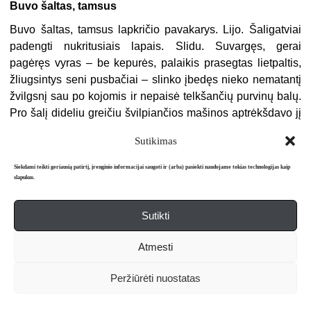
Buvo šaltas, tamsus
Buvo šaltas, tamsus lapkričio pavakarys. Lijo. Šaligatviai
padengti nukritusiais lapais. Slidu. Suvargęs, gerai
pagėręs vyras – be kepurės, palaikis prasegtas lietpaltis,
žliugsintys seni pusbačiai – slinko įbedęs nieko nematantį
žvilgsnį sau po kojomis ir nepaisė telkšančių purvinų balų.
Pro šalį dideliu greičiu švilpiančios mašinos aptrėkšdavo jį
visą nuo galvos iki batų, tačiau ir tai jo nejaudino –
Sutikimas
nepasitraukė toliau nuo šaligatvio pakraščio. Jis galėjo būti
bet kas: tapytojas, senas džiazo muzikantas, poetas,
Siekdami teikti geriausią patirtį, įrenginio informacijai saugoti ir (arba) pasiekti naudojame tokias technologijas kaip
pagaliau – valkata. „Kurgi tu keliauji, suvargėli? Ar turi
slapukus.
namus ar bent kokį kampą, kur galėtum sušilti ir atgauti
dvasios pusiausvyrą, išsidžiovinti drabužius, užsikaisti
Sutikti
arbatos? Kas tave nuskriaudė, pažemino, apgavo, o gal
išdavė ir pametė, kad eini toks vienas ir vienišas?“ Tai
Atmesti
žodžiai, kurie galėjo būti ištarti, tačiau nebuvo…
Peržiūrėti nuostatas
Bet laiškai, kuriuos