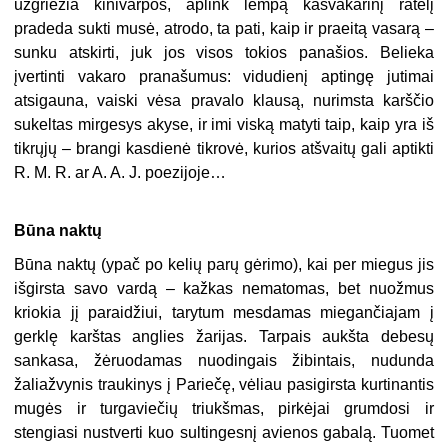
užgriežia kinivarpos, aplink lempą kasvakarinį ratelį
pradeda sukti musė, atrodo, ta pati, kaip ir praeitą vasarą –
sunku atskirti, juk jos visos tokios panašios. Belieka
įvertinti vakaro pranašumus: vidudienį aptingę jutimai
atsigauna, vaiski vėsa pravalo klausą, nurimsta karščio
sukeltas mirgesys akyse, ir imi viską matyti taip, kaip yra iš
tikrųjų – brangi kasdienė tikrovė, kurios atšvaitų gali aptikti
R. M. R. ar A. A. J. poezijoje…
Būna naktų
Būna naktų (ypač po kelių parų gėrimo), kai per miegus jis
išgirsta savo vardą – kažkas nematomas, bet nuožmus
kriokia jį paraidžiui, tarytum mesdamas miegančiajam į
gerklę karštas anglies žarijas. Tarpais aukšta debesų
sankasa, žėruodamas nuodingais žibintais, nudunda
žaliažvynis traukinys į Pariečę, vėliau pasigirsta kurtinantis
mugės ir turgaviečių triukšmas, pirkėjai grumdosi ir
stengiasi nustverti kuo sultingesnį avienos gabalą. Tuomet