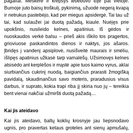
pagaliai. Meškerė ir krepšys tebebuvo toje pat vietoje.
Burnoje juto baisų troškulį, pykinimą, užuodė negerą kvapą
ir netrukus pastebėjo, kad per miegus apsidergė. Tai tau už
tai, kad sulaužei jai duotą pažadą, kiaule. Nuėjęs prie
upokšnio, nusileido kelnes, apatinius. Iš gėdos ir
nuoskaudos verkė balsu – prieš akis iškilo tos pragertos,
grioviuose paskandintos dienos ir naktys, jos ašaros.
Įbridęs į vandenį apsiplovė, nusišveitė maurais ir smėliu,
išlipęs apatinius užkasė tarp varnalėšų. Užsimovęs kelnes
atsisėdo ant kerplėšos ir mąstė apie tuos kaimo vyrus, aklai
siurbiančius cukrinį nuodą, baigiančius prarasti žmogišką
pavidalą, skaudinančius savo moteris, praradusius visus
darbus, ir suprato, kokia trapi riba jį skiria nuo jų – tereikia
bent vienai nakčiai užmiršti duotą pažadą…
Kai jis ateidavo
Kai jis ateidavo, baltų koklių krosnyje jau liepsnodavo
ugnis, pro pravertas ketaus groteles ant sienų apmušalų,