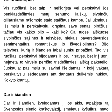
Vis ruošiasi, bet taip ir neišdrįsta vėl perskaityti jos
penkiasdešimties metų senumo laiškų, slypinčių
giliausiame rašomojo stalo stalčiaus kampe. Jai užmigus,
išsiimsiu ir perskaitysiu, drąsina save senas pirdžius,
tačiau vis kažko bijo – kaži ko? Gal tuose laiškuose
slypinčios sąžinės ir teisybės, niekais paversdavusios
sentimentalius, romantiškus jo išvedžiojimus? Bijo
teisybės, kurią ir šiandien labai sunku pripažinti. Tad vis
ruošiasi perskaityti bijodamas ir jos, ir savęs, bet ir į ugnį
neįmeta to virvele perrišto trisdešimties laiškų paketėlio.
Juokauja: pasiimsiu su savimi išeidamas ir kokį vakarą
perskaitysiu sėdėdamas ant dangaus dulkėmis nuklotų
Kokyto krantų…
Dar ir šiandien
Dar ir šiandien, žvelgdamas į jos akis, atpažįsta tą
Šventosios slėnio kraštovaizdį, smėlėtus kyšulius, mato