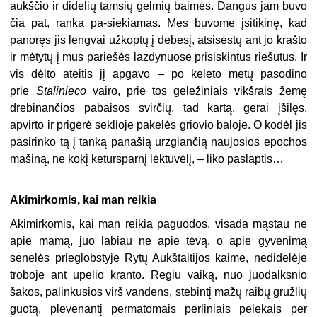
aukščio ir didelių tamsių gelmių baimės. Dangus jam buvo
čia pat, ranka pa-siekiamas. Mes buvome įsitikinę, kad
panoręs jis lengvai užkoptų į debesį, atsisėstų ant jo krašto
ir mėtytų į mus pariešės lazdynuose prisiskintus riešutus. Ir
vis dėlto ateitis jį apgavo – po keleto metų pasodino
prie
Stalinieco
vairo, prie tos geležiniais vikšrais žemę
drebinančios pabaisos svirčių, tad kartą, gerai įšilęs,
apvirto ir prigėrė seklioje pakelės griovio baloje. O kodėl jis
pasirinko tą į tanką panašią urzgiančią naujosios epochos
mašiną, ne kokį ketursparnį lėktuvėlį, – liko paslaptis…
Akimirkomis, kai man reikia
Akimirkomis, kai man reikia paguodos, visada mąstau ne
apie mamą, juo labiau ne apie tėvą, o apie gyvenimą
senelės prieglobstyje Rytų Aukštaitijos kaime, nedidelėje
troboje ant upelio kranto. Regiu vaiką, nuo juodalksnio
šakos, palinkusios virš vandens, stebintį mažų raibų gružlių
guotą, plevenantį permatomais perliniais pelekais per