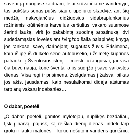
save ir ją nuogus skaidriam, lėtai srūvančiame vandenyje;
tas aukštas senas pušis siauro upeliuko skardyje, ant šių
medžių nakvojančius didžiuosius sidabraplunksnius
rožinėmis krūtinėmis karvelius keršulius; vakaro sutemose
žėrintį laužą, virš jo pakabintą suodiną arbatinuką, dvi
sudedamąsias loveles ant žvirgždo šalia palapinės; knygą
jos rankose, save, darinėjantį sugautas žuvis. Prisimena,
kaip išlipę iš dulkėto seno autobusėlio, užsimetę kuprines
patraukė į Šventosios slėnį – mieste užaugusiai, jai visa
čia buvo nauja, kone šventa, o jis sugrįžo į savo vaikystės
dienas. Visa regi ir prisimena, žvelgdamas į žalsvai pilkas
jos akis, jausdamas, kaip nesulaikomai didėja atstumas
tarp anų vakarų ir dabarties…
O dabar, poetėli
„O dabar, poetėli, gamtos mylėtojau, nuplikęs bezdaliau,
lįsk į narvą, pajusk, ką reiškia dienų dienas lindėti tarp
grotų ir laukti malonės – kokio riešuto ir vandens gurkšnio.