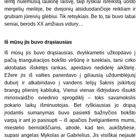
lemtį nulėmusią laukinę laisvę, taip ryškiai išreikštą uosto
mergelių meilėje, be dvejonių atsiduodančioje reikliam ir
grubiam jūreivių glėbiui. Tik retsykiais. Be to, tai buvo labai
seniai, berods XX amžiaus vidury…
Iš mūsų jis buvo drąsiausias
Iš mūsų jis buvo drąsiausias, dvylikametis užkopdavo į
pačią trianguliacijos bokšto viršūnę ir turėklais, tarsi cirko
akrobatas išskėtęs rankas, apeidavo nedidelę aikštelę.
Ežere jis iš valties panerdavo į giliausią uždumblėjusį
duburį ir atkabindavo į vandens lelijų šaknis įsikirtusį
brangų plieninį kabliuką. Vienui vienas išdrįsdavo išsukti
minosvaidžio sviedinio sprogdiklį – toks savamokslis
pokario laikų išminuotojas. Bet ryškiausias jo drąsą
įrodantis sumanymas buvo pasiekti bažnyčios bokšto
varpą ir ant jo pasisupti – iš apačios žvelgiantiems mums,
miestelio berniūkščiams, atrodė, kad ten, aukštybėse,
supasi angelas Mykolas ar Gabrielius. Jis visiškai nejautė