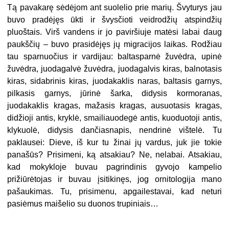
Tą pavakarę sėdėjom ant suolelio prie marių. Švyturys jau
buvo pradėjęs ūkti ir švysčioti veidrodžių atspindžių
pluoštais. Virš vandens ir jo paviršiuje matėsi labai daug
paukščių – buvo prasidėjęs jų migracijos laikas. Rodžiau
tau sparnuočius ir vardijau: baltasparnė žuvėdra, upinė
žuvėdra, juodagalvė žuvėdra, juodagalvis kiras, balnotasis
kiras, sidabrinis kiras, juodakaklis naras, baltasis garnys,
pilkasis garnys, jūrinė šarka, didysis kormoranas,
juodakaklis kragas, mažasis kragas, ausuotasis kragas,
didžioji antis, kryklė, smailiauodegė antis, kuoduotoji antis,
klykuolė, didysis dančiasnapis, nendrinė vištelė. Tu
paklausei: Dieve, iš kur tu žinai jų vardus, juk jie tokie
panašūs? Prisimeni, ką atsakiau? Ne, nelabai. Atsakiau,
kad mokykloje buvau pagrindinis gyvojo kampelio
prižiūrėtojas ir buvau įsitikinęs, jog ornitologija mano
pašaukimas. Tu, prisimenu, apgailestavai, kad neturi
pasiėmus maišelio su duonos trupiniais…