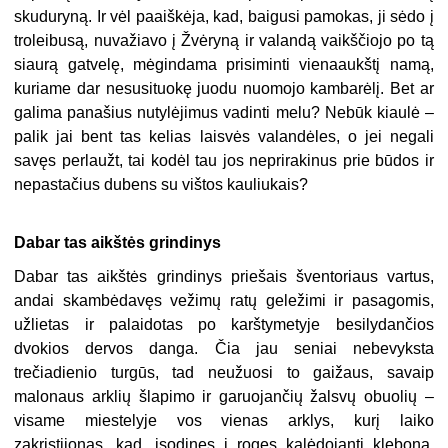
skuduryną. Ir vėl paaiškėja, kad, baigusi pamokas, ji sėdo į
troleibusą, nuvažiavo į Žvėryną ir valandą vaikščiojo po tą
siaurą gatvelę, mėgindama prisiminti vienaaukštį namą,
kuriame dar nesusituokę juodu nuomojo kambarėlį. Bet ar
galima panašius nutylėjimus vadinti melu? Nebūk kiaulė –
palik jai bent tas kelias laisvės valandėles, o jei negali
savęs perlaužt, tai kodėl tau jos neprirakinus prie būdos ir
nepastačius dubens su vištos kauliukais?
Dabar tas aikštės grindinys
Dabar tas aikštės grindinys priešais šventoriaus vartus,
andai skambėdavęs vežimų ratų geležimi ir pasagomis,
užlietas ir palaidotas po karštymetyje besilydančios
dvokios dervos danga. Čia jau seniai nebevyksta
trečiadienio turgūs, tad neužuosi to gaižaus, savaip
malonaus arklių šlapimo ir garuojančių žalsvų obuolių –
visame miestelyje vos vienas arklys, kurį laiko
zakristijonas, kad, įsodinęs į roges kalėdojantį kleboną,