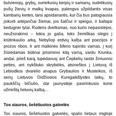
bulvienojų, grybų, sumirkusių kerpių ir samanų, sudrėkusių
pušų žievių ir malkų kvapas, palengva užpildantis visas
kambarių kertes, tarsi apsidairantis, kur čia bus patogiausia
įsikurti artėjančiai žiemai, jos šalčiui ir speigui, ir baltajai
bedugnei tylai. Rudens dvelksmas, nuo kurio nepasislėpsi,
neužsirakinsi – tokia jo galia, toks žemiškas slėgis į
krūtinkaulio arką. Nebylioji erdvių kalba ant poezijos ir
prozos ribos. Ir ant malkinės šiferio tupintis varnas, į kurį
žiūrėdamas būtinai prisiminsi kitą varną, vardu Krunka,
andai, prieš karą, tupėdavusį ant Čepkelių raisto žiniuonio
peties, ant nykštuko skrybėlės, atsineštos į Lietuvą iš
Lebiodkos dvarelio anapus Grybaulios ir Musteikos, iš
senų Lietuvos Didžiosios Kunigaikštystės laikų, to
paukščių bičiulio, dar jaunystėje pasirinkusio kone
užmirštą lietuvių kalbą…
Tos siauros, šešėliuotos gatvelės
Tos siauros, šešėliuotos gatvelės, spalio lietaus migloje