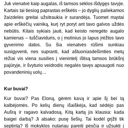
Juk vienatvė kaip augalas, iš tamsos sėklos išdygęs tavyje.
Kartais tai tiesiog paprastas erškėtis – jo dyglių paliekamos
žaizdelės greitai užsitraukia ir surandėja. Tuomet mąstai
apie erškėčių vainiką, kurį ryt poryt ant tavo galvos uždės
nebūtis. Kitais sykiais jauti, kad keisto neregėto augalo
kamienas – tuščiaviduris, o į molinius jo lapus įrėžtos tavo
gyvenimo datos. Su šia vienatvės rūšimi sunkiau
susigyventi, nes supranti, kad aštuoniasdešimties metų
rėžiai vis viena susilies į vienintelį ištisą tamsos brūkšnį
pajūryje, ir švyturio veidrodis negalės tavęs apsaugoti nuo
povandeninių uolų…
Kur buvai?
Kur buvai? Pas Eloną, gėrėm kavą ir apie šį bei tą
kalbėjomės. Po kelių dienų išaiškėja, kad sėdėjo pas
Aušrą ir ragavo kalvadosą. Kitą kartą jis klausia: kada
baigei darbą? Ji atsako: pusę šešių. Tai kodėl grįžti tik
septintą? Iš mokyklos nutariau pareiti pėsčia ir užsukti į