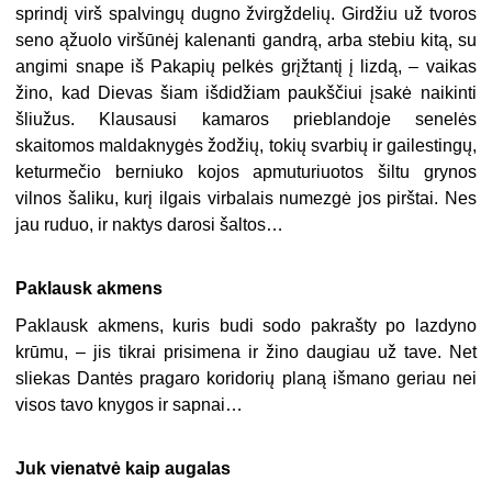
sprindį virš spalvingų dugno žvirgždelių. Girdžiu už tvoros
seno ąžuolo viršūnėj kalenanti gandrą, arba stebiu kitą, su
angimi snape iš Pakapių pelkės grįžtantį į lizdą, – vaikas
žino, kad Dievas šiam išdidžiam paukščiui įsakė naikinti
šliužus. Klausausi kamaros prieblandoje senelės
skaitomos maldaknygės žodžių, tokių svarbių ir gailestingų,
keturmečio berniuko kojos apmuturiuotos šiltu grynos
vilnos šaliku, kurį ilgais virbalais numezgė jos pirštai. Nes
jau ruduo, ir naktys darosi šaltos…
Paklausk akmens
Paklausk akmens, kuris budi sodo pakrašty po lazdyno
krūmu, – jis tikrai prisimena ir žino daugiau už tave. Net
sliekas Dantės pragaro koridorių planą išmano geriau nei
visos tavo knygos ir sapnai…
Juk vienatvė kaip augalas