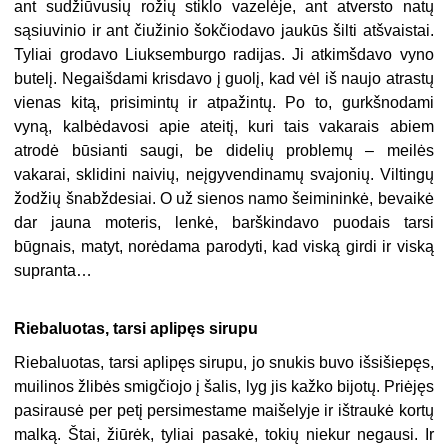
ant sudžiūvusių rožių stiklo vazelėje, ant atversto natų
sąsiuvinio ir ant čiužinio šokčiodavo jaukūs šilti atšvaistai.
Tyliai grodavo Liuksemburgo radijas. Ji atkimšdavo vyno
butelį. Negaišdami krisdavo į guolį, kad vėl iš naujo atrastų
vienas kitą, prisimintų ir atpažintų. Po to, gurkšnodami
vyną, kalbėdavosi apie ateitį, kuri tais vakarais abiem
atrodė būsianti saugi, be didelių problemų – meilės
vakarai, sklidini naivių, neįgyvendinamų svajonių. Viltingų
žodžių šnabždesiai. O už sienos namo šeimininkė, bevaikė
dar jauna moteris, lenkė, barškindavo puodais tarsi
būgnais, matyt, norėdama parodyti, kad viską girdi ir viską
supranta…
Riebaluotas, tarsi aplipęs sirupu
Riebaluotas, tarsi aplipęs sirupu, jo snukis buvo išsišiepęs,
muilinos žlibės smigčiojo į šalis, lyg jis kažko bijotų. Priėjęs
pasirausė per petį persimestame maišelyje ir ištraukė kortų
malką. Štai, žiūrėk, tyliai pasakė, tokių niekur negausi. Ir