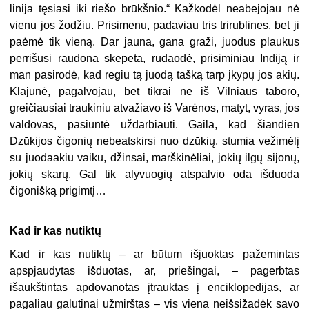
linija tęsiasi iki riešo brūkšnio.“ Kažkodėl neabejojau nė
vienu jos žodžiu. Prisimenu, padaviau tris trirublines, bet ji
paėmė tik vieną. Dar jauna, gana graži, juodus plaukus
perrišusi raudona skepeta, rudaodė, prisiminiau Indiją ir
man pasirodė, kad regiu tą juodą tašką tarp įkypų jos akių.
Klajūnė, pagalvojau, bet tikrai ne iš Vilniaus taboro,
greičiausiai traukiniu atvažiavo iš Varėnos, matyt, vyras, jos
valdovas, pasiuntė uždarbiauti. Gaila, kad šiandien
Dzūkijos čigonių nebeatskirsi nuo dzūkių, stumia vežimėlį
su juodaakiu vaiku, džinsai, marškinėliai, jokių ilgų sijonų,
jokių skarų. Gal tik alyvuogių atspalvio oda išduoda
čigonišką prigimtį…
Kad ir kas nutiktų
Kad ir kas nutiktų – ar būtum išjuoktas pažemintas
apspjaudytas išduotas, ar, priešingai, – pagerbtas
išaukštintas apdovanotas įtrauktas į enciklopedijas, ar
pagaliau galutinai užmirštas – vis viena neišsižadėk savo