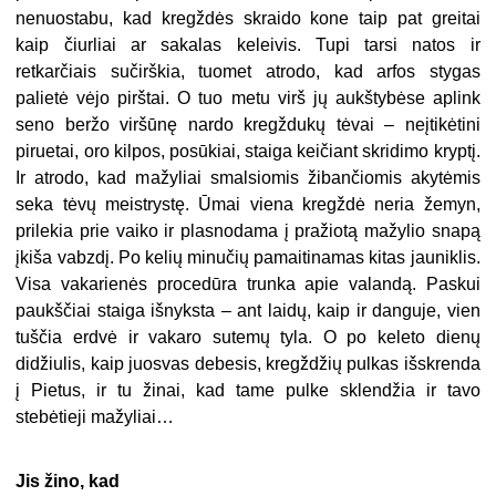
nenuostabu, kad kregždės skraido kone taip pat greitai
kaip čiurliai ar sakalas keleivis. Tupi tarsi natos ir
retkarčiais sučirškia, tuomet atrodo, kad arfos stygas
palietė vėjo pirštai. O tuo metu virš jų aukštybėse aplink
seno beržo viršūnę nardo kregždukų tėvai – neįtikėtini
piruetai, oro kilpos, posūkiai, staiga keičiant skridimo kryptį.
Ir atrodo, kad mažyliai smalsiomis žibančiomis akytėmis
seka tėvų meistrystę. Ūmai viena kregždė neria žemyn,
prilekia prie vaiko ir plasnodama į pražiotą mažylio snapą
įkiša vabzdį. Po kelių minučių pamaitinamas kitas jauniklis.
Visa vakarienės procedūra trunka apie valandą. Paskui
paukščiai staiga išnyksta – ant laidų, kaip ir danguje, vien
tuščia erdvė ir vakaro sutemų tyla. O po keleto dienų
didžiulis, kaip juosvas debesis, kregždžių pulkas išskrenda
į Pietus, ir tu žinai, kad tame pulke sklendžia ir tavo
stebėtieji mažyliai…
Jis žino, kad