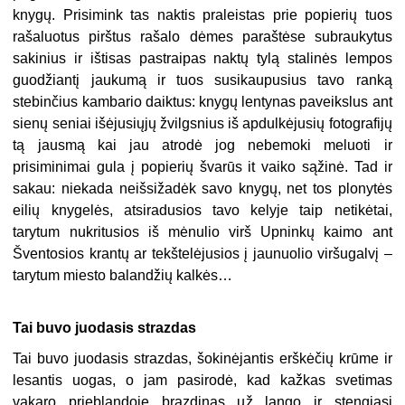
knygų. Prisimink tas naktis praleistas prie popierių tuos
rašaluotus pirštus rašalo dėmes paraštėse subraukytus
sakinius ir ištisas pastraipas naktų tylą stalinės lempos
guodžiantį jaukumą ir tuos susikaupusius tavo ranką
stebinčius kambario daiktus: knygų lentynas paveikslus ant
sienų seniai išėjusiųjų žvilgsnius iš apdulkėjusių fotografijų
tą jausmą kai jau atrodė jog nebemoki meluoti ir
prisiminimai gula į popierių švarūs it vaiko sąžinė. Tad ir
sakau: niekada neišsižadėk savo knygų, net tos plonytės
eilių knygelės, atsiradusios tavo kelyje taip netikėtai,
tarytum nukritusios iš mėnulio virš Upninkų kaimo ant
Šventosios krantų ar tekštelėjusios į jaunuolio viršugalvį –
tarytum miesto balandžių kalkės…
Tai buvo juodasis strazdas
Tai buvo juodasis strazdas, šokinėjantis erškėčių krūme ir
lesantis uogas, o jam pasirodė, kad kažkas svetimas
vakaro prieblandoje brazdinas už lango ir stengiasi