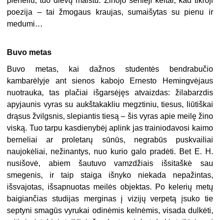
pieneliu, tuo dievų maistu. Žinojo senieji keltai, kad tikroji
poezija – tai žmogaus kraujas, sumaišytas su pienu ir
medumi…
Buvo metas
Buvo metas, kai dažnos studentės bendrabučio
kambarėlyje ant sienos kabojo Ernesto Hemingvėjaus
nuotrauka, tas plačiai išgarsėjęs atvaizdas: žilabarzdis
apyjaunis vyras su aukštakakliu megztiniu, tiesus, liūtiškai
drąsus žvilgsnis, slepiantis tiesą – šis vyras apie meilę žino
viską. Tuo tarpu kasdienybėj aplink jas trainiodavosi kaimo
berneliai ar proletarų sūnūs, negrabūs puskvailiai
naujokėliai, nežinantys, nuo kurio galo pradėti. Bet E. H.
nusišovė, abiem šautuvo vamzdžiais išsitaškė sau
smegenis, ir taip staiga išnyko niekada nepažintas,
išsvajotas, išsapnuotas meilės objektas. Po kelerių metų
baigiančias studijas merginas į vizijų verpetą įsuko tie
septyni smagūs vyrukai odinėmis kelnėmis, visada dulkėti,