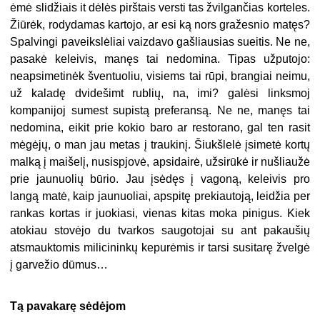
ėmė slidžiais it dėlės pirštais versti tas žvilgančias korteles.
Žiūrėk, rodydamas kartojo, ar esi ką nors gražesnio matęs?
Spalvingi paveikslėliai vaizdavo gašliausias sueitis. Ne ne,
pasakė keleivis, manęs tai nedomina. Tipas užputojo:
neapsimetinėk šventuoliu, visiems tai rūpi, brangiai neimu,
už kaladę dvidešimt rublių, na, imi? galėsi linksmoj
kompanijoj sumest supistą preferansą. Ne ne, manęs tai
nedomina, eikit prie kokio baro ar restorano, gal ten rasit
mėgėjų, o man jau metas į traukinį. Šiukšlelė įsimetė kortų
malką į maišelį, nusispjovė, apsidairė, užsirūkė ir nušliaužė
prie jaunuolių būrio. Jau įsėdęs į vagoną, keleivis pro
langą matė, kaip jaunuoliai, apspitę prekiautoją, leidžia per
rankas kortas ir juokiasi, vienas kitas moka pinigus. Kiek
atokiau stovėjo du tvarkos saugotojai su ant pakaušių
atsmauktomis milicininkų kepurėmis ir tarsi susitarę žvelgė
į garvežio dūmus…
Tą pavakarę sėdėjom