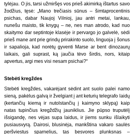
tylėjau. O jis, tarsi užmiršęs vos prieš akimirką ištartus savo
žodžius, tęsė: „Mano trečiasis sūnus – šimtaprocentinis
psichas, dabar Naujoj Vilnioj, jau antri metai, lankau,
nunešu maisto, tik knygų – ne, nes man atrodo, kad nuo
skaitymo dar septintoje klasėje ir pervargo jo galvelė, sėdi
prieš mane ant prie grindų prirakinto suolo, linguoja į šonus
ir sapalioja, kad norėtų gyventi Marse ar bent dinozaurų
laikais, gali suprast, ką jaučia tėvo širdis, nors, kitaip
apvertus, argi mes visi nesam psichai?“
Stebėti kregždes
Stebėti kregždes, vakarėjant sėdint ant suolo palei namo
sieną, pakėlus galvą ir žvelgiant į ant keturių telegrafo laidų
(kertančių kiemą ir nutolstančių į kaimyno sklypą) kaip
natas tupinčius kregždžių jauniklius. Jie pūpso truputėlį
išsigandę, nes vėjas supa laidus, ir jiems sunku išlaikyti
pusiausvyrą. Dairosi, blusinėja, mankština vakaro saulės
peršviestus sparnelius, tas besvores plunksnas –