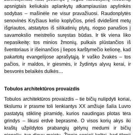
apsnigtais keliukais aplankytų atkampiausias apylinkės
sodybas – mašinėle ne visur pravažiuosi. Raudonplytės
senovinės Kryžiaus kelio koplyčios, prieš dvidešimt metų
išgriautos, atstatytos iš silikatinių plytų, riogso panašios į
savamokslio meistrelio suręstas būdas. Ir tik viena liko
nepasikeitę: tos minios žmonių, pulkais plūstančios iš
šventoriaus ir išeinančios į liepos karštymečio kelionę, kad
pakartotų evangelijose aprašytąją. Ir vaško žvakės – tos
pačios, ir maldos, ir giesmės, ir žydintys alyvų kerai, ir
besvorės belaikės dulkės…
Tobulos architektūros provaizdis
Tobulos architektūros provaizdis – tie bičių nulipdyti koriai,
tikslumu ir prasme toli lenkiantys XX amžiuje šalia Luvro
pastatytą stiklinę piramidę, kurios naudingas plotas tėra
grindys – likusi erdvė beprasmė. O visos korių akys iki
kraštų užpildytos prabangių gėlynų medumi ir bičių