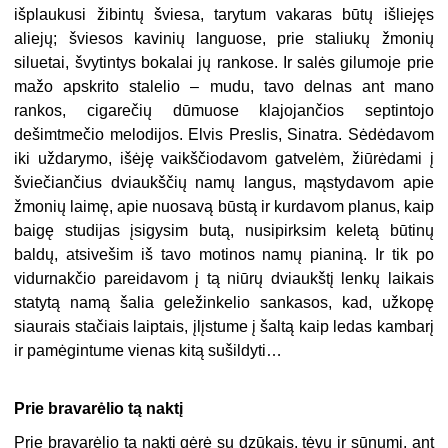
išplaukusi žibintų šviesa, tarytum vakaras būtų išliejęs
aliejų; šviesos kavinių languose, prie staliukų žmonių
siluetai, švytintys bokalai jų rankose. Ir salės gilumoje prie
mažo apskrito stalelio – mudu, tavo delnas ant mano
rankos, cigarečių dūmuose klajojančios septintojo
dešimtmečio melodijos. Elvis Preslis, Sinatra. Sėdėdavom
iki uždarymo, išėję vaikščiodavom gatvelėm, žiūrėdami į
šviečiančius dviaukščių namų langus, mąstydavom apie
žmonių laimę, apie nuosavą būstą ir kurdavom planus, kaip
baigę studijas įsigysim butą, nusipirksim keletą būtinų
baldų, atsivešim iš tavo motinos namų pianiną. Ir tik po
vidurnakčio pareidavom į tą niūrų dviaukštį lenkų laikais
statytą namą šalia geležinkelio sankasos, kad, užkopę
siaurais stačiais laiptais, įlįstume į šaltą kaip ledas kambarį
ir pamėgintume vienas kitą sušildyti…
Prie bravarėlio tą naktį
Prie bravarėlio tą naktį gėrė su dzūkais, tėvu ir sūnumi, ant