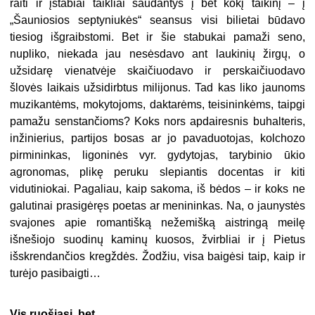
raiti ir įstabiai taikliai šaudantys į bet kokį taikinį – į
„Šauniosios septyniukės“ seansus visi bilietai būdavo
tiesiog išgraibstomi. Bet ir šie stabukai pamaži seno,
nupliko, niekada jau nesėsdavo ant laukinių žirgų, o
užsidarę vienatvėje skaičiuodavo ir perskaičiuodavo
šlovės laikais užsidirbtus milijonus. Tad kas liko jaunoms
muzikantėms, mokytojoms, daktarėms, teisininkėms, taipgi
pamažu senstančioms? Koks nors apdairesnis buhalteris,
inžinierius, partijos bosas ar jo pavaduotojas, kolchozo
pirmininkas, ligoninės vyr. gydytojas, tarybinio ūkio
agronomas, plikę peruku slepiantis docentas ir kiti
vidutiniokai. Pagaliau, kaip sakoma, iš bėdos – ir koks ne
galutinai prasigėręs poetas ar menininkas. Na, o jaunystės
svajones apie romantišką nežemišką aistringą meilę
išnešiojo suodinų kaminų kuosos, žvirbliai ir į Pietus
išskrendančios kregždės. Žodžiu, visa baigėsi taip, kaip ir
turėjo pasibaigti…
Vis ruošiasi, bet