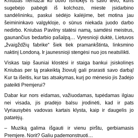
Kniubas nemažai ko buvo išmokęs iš savo tėvo, kuris
sugebėjo pabėgti iš kolchozo, mieste įsidarbino
sandėlininku, paskui sėdėjo kalėjime, bet motina jau
šeimininkavo valgykloje, o sūnus niekada juodo darbo
nedirbo. Kniubas Pavilny statėsi namą, samdėsi meistrus,
gaunančius bedarbio pašalpą… Vyresnioji duktė, Lietuvos
„žvaigždžių fabrike“ šiek tiek pramankštinta, linksmino
naktinį Londoną. Ir jaunesnioji stengėsi nuo jos neatsilikti.
Viskas taip šauniai klostėsi ir staiga bankui įsiskolinęs
Kniubas per tą prakeiktą žiovulį gali prarasti savo darbą!
Kur ta išeitis, kur tas atsakymas, kurį po mėnesio jis žadėjo
pateikti Premjerui?
Dabar kur nors eidamas, važiuodamas, tupėdamas ilgiau
nei visada, jis pradėjo balsu įrodinėti, kad ir pats
Vyriausybės vadovas kartais klysta, kaip ir daugelis jo
patarėjų.
– Muziką galima išgauti ir vienu pirštu, gerbiamasis
Premjere. Norit? Galiu pademonstruoti…