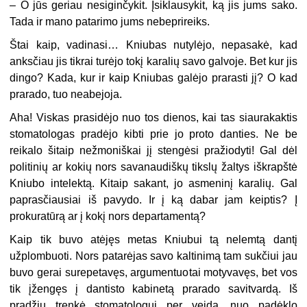
– O jūs geriau nesiginčykit. Įsiklausykit, ką jis jums sako.
Tada ir mano patarimo jums nebeprireiks.
Štai kaip, vadinasi… Kniubas nutylėjo, nepasakė, kad
anksčiau jis tikrai turėjo tokį karalių savo galvoje. Bet kur jis
dingo? Kada, kur ir kaip Kniubas galėjo prarasti jį? O kad
prarado, tuo neabejoja.
Aha! Viskas prasidėjo nuo tos dienos, kai tas siaurakaktis
stomatologas pradėjo kibti prie jo proto danties. Ne be
reikalo šitaip nežmoniškai jį stengėsi pražiodyti! Gal dėl
politinių ar kokių nors savanaudiškų tikslų žaltys iškrapštė
Kniubo intelektą. Kitaip sakant, jo asmeninį karalių. Gal
paprasčiausiai iš pavydo. Ir į ką dabar jam keiptis? Į
prokuratūrą ar į kokį nors departamentą?
Kaip tik buvo atėjęs metas Kniubui tą nelemtą dantį
užplombuoti. Nors patarėjas savo kaltinimą tam sukčiui jau
buvo gerai surepetavęs, argumentuotai motyvavęs, bet vos
tik įžengęs į dantisto kabinetą prarado savitvardą. Iš
pradžių trenkė stomatologui per veidą, nuo padėklo