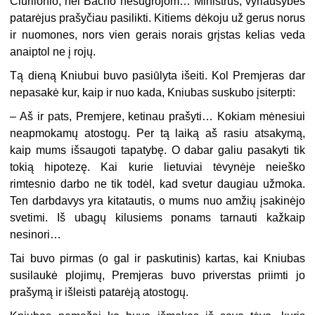
Čiurlionio, nei Bacho nesugrojom… Ministrus, vyriausybės
patarėjus prašyčiau pasilikti. Kitiems dėkoju už gerus norus
ir nuomones, nors vien gerais norais grįstas kelias veda
anaiptol ne į rojų.
Tą dieną Kniubui buvo pasiūlyta išeiti. Kol Premjeras dar
nepasakė kur, kaip ir nuo kada, Kniubas suskubo įsiterpti:
– Aš ir pats, Premjere, ketinau prašyti… Kokiam mėnesiui
neapmokamų atostogų. Per tą laiką aš rasiu atsakymą,
kaip mums išsaugoti tapatybę. O dabar galiu pasakyti tik
tokią hipotezę. Kai kurie lietuviai tėvynėje neieško
rimtesnio darbo ne tik todėl, kad svetur daugiau užmoka.
Ten darbdavys yra kitatautis, o mums nuo amžių įsakinėjo
svetimi. Iš ubagų kilusiems ponams tarnauti kažkaip
nesinori…
Tai buvo pirmas (o gal ir paskutinis) kartas, kai Kniubas
susilaukė plojimų, Premjeras buvo priverstas priimti jo
prašymą ir išleisti patarėją atostogų.