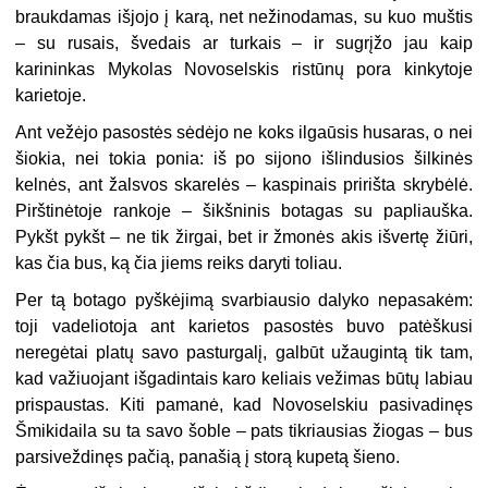
braukdamas išjojo į karą, net nežinodamas, su kuo muštis
– su rusais, švedais ar turkais – ir sugrįžo jau kaip
karininkas Mykolas Novoselskis ristūnų pora kinkytoje
karietoje.
Ant vežėjo pasostės sėdėjo ne koks ilgaūsis husaras, o nei
šiokia, nei tokia ponia: iš po sijono išlindusios šilkinės
kelnės, ant žalsvos skarelės – kaspinais pririšta skrybėlė.
Pirštinėtoje rankoje – šikšninis botagas su papliauška.
Pykšt pykšt – ne tik žirgai, bet ir žmonės akis išvertę žiūri,
kas čia bus, ką čia jiems reiks daryti toliau.
Per tą botago pyškėjimą svarbiausio dalyko nepasakėm:
toji vadeliotoja ant karietos pasostės buvo patėškusi
neregėtai platų savo pasturgalį, galbūt užaugintą tik tam,
kad važiuojant išgadintais karo keliais vežimas būtų labiau
prispaustas. Kiti pamanė, kad Novoselskiu pasivadinęs
Šmikidaila su ta savo šoble – pats tikriausias žiogas – bus
parsiveždinęs pačią, panašią į storą kupetą šieno.