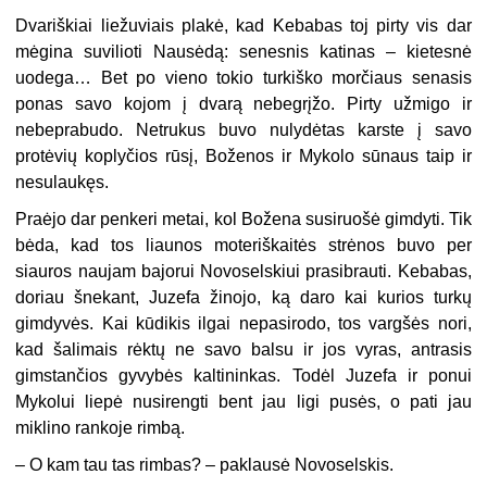
Dvariškiai liežuviais plakė, kad Kebabas toj pirty vis dar
mėgina suvilioti Nausėdą: senesnis katinas – kietesnė
uodega… Bet po vieno tokio turkiško morčiaus senasis
ponas savo kojom į dvarą nebegrįžo. Pirty užmigo ir
nebeprabudo. Netrukus buvo nulydėtas karste į savo
protėvių koplyčios rūsį, Boženos ir Mykolo sūnaus taip ir
nesulaukęs.
Praėjo dar penkeri metai, kol Božena susiruošė gimdyti. Tik
bėda, kad tos liaunos moteriškaitės strėnos buvo per
siauros naujam bajorui Novoselskiui prasibrauti. Kebabas,
doriau šnekant, Juzefa žinojo, ką daro kai kurios turkų
gimdyvės. Kai kūdikis ilgai nepasirodo, tos vargšės nori,
kad šalimais rėktų ne savo balsu ir jos vyras, antrasis
gimstančios gyvybės kaltininkas. Todėl Juzefa ir ponui
Mykolui liepė nusirengti bent jau ligi pusės, o pati jau
miklino rankoje rimbą.
– O kam tau tas rimbas? – paklausė Novoselskis.