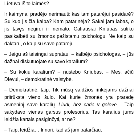
Lietuva iš to laimės?
Ir kaimynai pradėjo nerimauti: kas tam patarėjui pasidarė?
Su kuo jis čia kalba? Kam patarinėja? Sakai jam labas, o
jis tavęs negirdi ir nemato. Galiausiai Kniubas sutiko
pasikalbėti su žmonos pažįstamu psichologu. Ne kaip su
daktaru, o kaip su savo patarėju.
– Jeigu aš teisingai supratau, – kalbėjo psichologas, – jūs
dažnai diskutuojate su savo karalium?
– Su kokiu karalium? – nustebo Kniubas. – Mes, ačiū
Dievui, – demokratinė valstybė.
– Demokratinė, taip. Tik mūsų valdžios rinkėjams dažnai
pritrūksta vieno šulo. Kai kurie žmonės yra praradę
asmeninį savo karalių.
Liudi, bez caria v golove…
Taip
sakydavo vienas garsus profesorius. Tas karalius jums
leidžia kartais pasiginčyti, ar ne?
– Taip, leidžia… Ir nori, kad aš jam patarčiau.