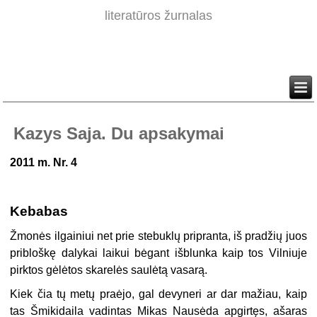
literatūros žurnalas
Kazys Saja. Du apsakymai
2011 m. Nr. 4
Kebabas
Žmonės ilgainiui net prie stebuklų pripranta, iš pradžių juos
pribloškę dalykai laikui bėgant išblunka kaip tos Vilniuje
pirktos gėlėtos skarelės saulėtą vasarą.
Kiek čia tų metų praėjo, gal devyneri ar dar mažiau, kaip
tas Šmikidaila vadintas Mikas Nausėda apgirtęs, ašaras