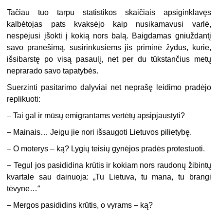
Tačiau tuo tarpu statistikos skaičiais apsiginklavęs
kalbėtojas pats kvaksėjo kaip nusikamavusi varlė,
nespėjusi įšokti į kokią nors balą. Baigdamas gniuždantį
savo pranešimą, susirinkusiems jis priminė žydus, kurie,
išsibarstę po visą pasaulį, net per du tūkstančius metų
neprarado savo tapatybės.
Suerzinti pasitarimo dalyviai net neprašę leidimo pradėjo
replikuoti:
– Tai gal ir mūsų emigrantams vertėtų apsipjaustyti?
– Mainais… Jeigu jie nori išsaugoti Lietuvos pilietybę.
– O moterys – ką? Lygių teisių gynėjos pradės protestuoti.
– Tegul jos pasididina krūtis ir kokiam nors raudonų žibintų
kvartale sau dainuoja: „Tu Lietuva, tu mana, tu brangi
tėvyne…“
– Mergos pasididins krūtis, o vyrams – ką?