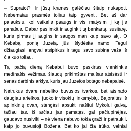
– Supratot?! Ir jūsų krames galėčiau šitaip nukapoti.
Nebematau prasmės toliau taip gyventi. Bet aš dar
palauksiu, kol vaikelis paaugs ir visi matysim, į ką jis
panašus. Dabar pasiimkit ir auginkit tą benkartą, susitarę,
kuris pirmas jį augins ir saugos man kaip savo akį. O
Kebabą, ponią Juzefą, jūs išlydėsite namo. Tegul
džiaugiasi lengvai atsipirkus ir tegul savo subinę veža iš
čia kuo toliau.
Tą pačią dieną Kebabui buvo paskirtas vienkinkis
medinašis vežimas, šiaudų prikimštas maišas atsisėsti ir
senas darbinis arklys, kuris jau Juzefos botago nebepaisė.
Netrukus dvare nebeliko buvusios tvarkos, bet atsirado
daugiau arielkos, juoko ir visokių linksmybių. Bajoraitės iš
aplinkinių dvarų stengėsi apsukti našliui Mykolui galvą,
tačiau tas, iš arčiau jas pamatęs, gal pačiupinėjęs,
gaudavo nusivilti – nė viena nebuvo tokia graži ir patraukli,
kaip jo buvusioji Božena. Bet ko jai čia trūko, velniai