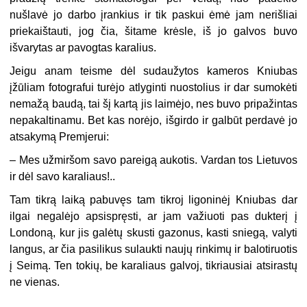
nušlavė jo darbo įrankius ir tik paskui ėmė jam nerišliai
priekaištauti, jog čia, šitame krėsle, iš jo galvos buvo
išvarytas ar pavogtas karalius.
Jeigu anam teisme dėl sudaužytos kameros Kniubas
įžūliam fotografui turėjo atlyginti nuostolius ir dar sumokėti
nemažą baudą, tai šį kartą jis laimėjo, nes buvo pripažintas
nepakaltinamu. Bet kas norėjo, išgirdo ir galbūt perdavė jo
atsakymą Premjerui:
– Mes užmiršom savo pareigą aukotis. Vardan tos Lietuvos
ir dėl savo karaliaus!..
Tam tikrą laiką pabuvęs tam tikroj ligoninėj Kniubas dar
ilgai negalėjo apsispręsti, ar jam važiuoti pas dukterį į
Londoną, kur jis galėtų skusti gazonus, kasti sniegą, valyti
langus, ar čia pasilikus sulaukti naujų rinkimų ir balotiruotis
į Seimą. Ten tokių, be karaliaus galvoj, tikriausiai atsirastų
ne vienas.