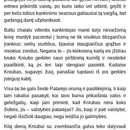
ertmes prikimšti vaistų, po kurio laiko vėl urbinti, gręžti ir
per kelis tokius kankinimo seansus galiausiai tą vargšą, bet
garbingą dantį užplombuoti.
Baltu chalatu vilkintis kankintojas manė turįs nevaržomą
teisę murdyti pacientui į burną ne tik visokius blizgančius
įrankius: seilių siurblius, bjauriai staugiančius grąžtus ir
visokius zondus. Negana to – jis kiekvieną kartą vis įžūliau
bruko Kniubo gerklėn savo pirštinėtą kumštį ir nesiteikė
paaiškinti, ką jis ten taip stengiasi pasiekti. Kadaise
Kniubas, sugavęs žuvį, panašiai lupdavo iš jos gerklės
įstrigusį kablį.
Visa tai be galo žeidė Patarėjo orumą ir pasitikėjimą. Ir kaip
tam rakaliui pasakyti, kai tavo burna prikaišiota vatos ir
geležgalių, kaip jam priminti, kad Kniubas nėra koks
žiobris, jis – valstybės patarėjas? Jis, kaip ir pati valstybė,
negali išsižioti daugiau, negu leidžia jo galimybės.
Kitą dieną Kniubui su zvembiančia galva teko dalyvauti