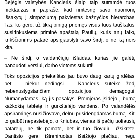
Bejėgis valstybės Kancleris šiaip taip sutramdė tuos
niektauzas ir paprašė, kad rimtesnę savo nuomonę
išsakytų į simpoziumą pakviestas bažnyčios hierarchas.
Tas, ko gero, už tikrą pinigą priėmęs visus tuos tauškalus,
susirinkusiems priminė apaštalą Paulių, kuris anų laikų
krikščionims patarė apsipjaustyti savo širdį, o ne ką nors
kita.
– Ne širdį, o valdančiųjų išlaidas, kurias jie galėtų
panaudoti verslui, darbo vietoms sukurti!
Toks opozicijos priekaištas jau buvo daug kartų girdėtas,
bet – niekur nedingsi – Kancleris suteikė žodį
nebenustygstančiam opozicijos demagogui.
Numanydamas, ką jis pasakys, Premjeras įsidėjo į burną
kažkokią tabletę ir gurkštelėjo vandens. Po valandėlės
apsiraminęs nusižiovavo, delnu prisidengdamas burną. Kiti
to galbūt nepastebėjo, o Kniubas, vienas iš pačių uoliausių
patarėjų, ne tik pamatė, bet ir tuo žiovuliu užsikrėtė.
Dantisto gerai ištreniruotas išsižiojo plačiau, negu