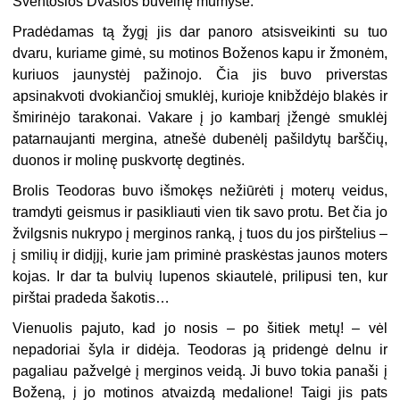
Šventosios Dvasios buveinę mumyse.
Pradėdamas tą žygį jis dar panoro atsisveikinti su tuo
dvaru, kuriame gimė, su motinos Boženos kapu ir žmonėm,
kuriuos jaunystėj pažinojo. Čia jis buvo priverstas
apsinakvoti dvokiančioj smuklėj, kurioje knibždėjo blakės ir
šmirinėjo tarakonai. Vakare į jo kambarį įžengė smuklėj
patarnaujanti mergina, atnešė dubenėlį pašildytų barščių,
duonos ir molinę puskvortę degtinės.
Brolis Teodoras buvo išmokęs nežiūrėti į moterų veidus,
tramdyti geismus ir pasikliauti vien tik savo protu. Bet čia jo
žvilgsnis nukrypo į merginos ranką, į tuos du jos pirštelius –
į smilių ir didįjį, kurie jam priminė praskėstas jaunos moters
kojas. Ir dar ta bulvių lupenos skiautelė, prilipusi ten, kur
pirštai pradeda šakotis…
Vienuolis pajuto, kad jo nosis – po šitiek metų! – vėl
nepadoriai šyla ir didėja. Teodoras ją pridengė delnu ir
pagaliau pažvelgė į merginos veidą. Ji buvo tokia panaši į
Boženą, į jo motinos atvaizdą medalione! Taigi jis pats