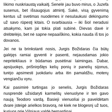
likimo nuskriaustą vaikaitį. Senelė jau buvo mirus, o Juzefa
susenus, bet išsaugojus atmintį. Sakė, visą gyvenimą
kentus už svetimas nuodėmes ir nesulaukusi dėkingumo
už savo rūpestį kitais. O svarbiausia – iki šiol neradusi
atsakymo, kam jai tokia plati subinė. Dievas davė ir
drėbtelėjo, bet nė sapne nepaaiškino, kokia nauda iš tos jo
dovanos.
Jei ne ta brinkstanti nosis, Jurgis Božidaras čia būtų
galėjęs ramiai gyventi ir pasenti, nejausdamas jokio
nepritekliaus ir būdamas pusėtinai laimingas. Dabar,
apsijuokęs, prišnirpštęs kelių ponių ir panelių sijonus,
turėjo apsimesti juokdariu arba itin pamaldžiu, moterų
vengiančiu vyru.
Kai pasimirė turtingas jo senelis, Jurgis Božidaras
nusprendė užsidaryti karmelitų vienuolyne ir ten gavo
naują Teodoro vardą. Basieji vienuoliai jo paveldėtam
dvare įsteigė arielkos bravorą, nė kiek ne blogesnį už tuos,
kuriuos prie Vilniaus valdė bernardinai.