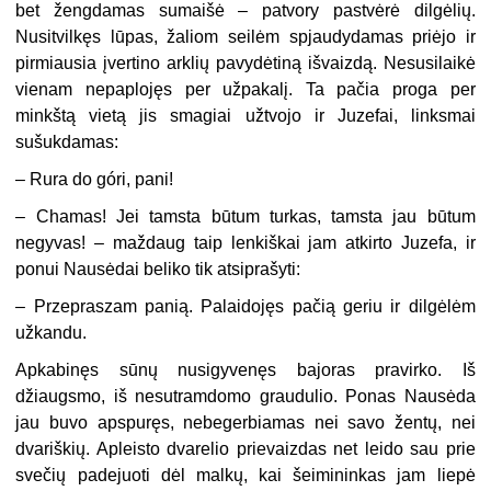
bet žengdamas sumaišė – patvory pastvėrė dilgėlių.
Nusitvilkęs lūpas, žaliom seilėm spjaudydamas priėjo ir
pirmiausia įvertino arklių pavydėtiną išvaizdą. Nesusilaikė
vienam nepaplojęs per užpakalį. Ta pačia proga per
minkštą vietą jis smagiai užtvojo ir Juzefai, linksmai
sušukdamas:
– Rura do góri, pani!
– Chamas! Jei tamsta būtum turkas, tamsta jau būtum
negyvas! – maždaug taip lenkiškai jam atkirto Juzefa, ir
ponui Nausėdai beliko tik atsiprašyti:
– Przepraszam panią. Palaidojęs pačią geriu ir dilgėlėm
užkandu.
Apkabinęs sūnų nusigyvenęs bajoras pravirko. Iš
džiaugsmo, iš nesutramdomo graudulio. Ponas Nausėda
jau buvo apspuręs, nebegerbiamas nei savo žentų, nei
dvariškių. Apleisto dvarelio prievaizdas net leido sau prie
svečių padejuoti dėl malkų, kai šeimininkas jam liepė