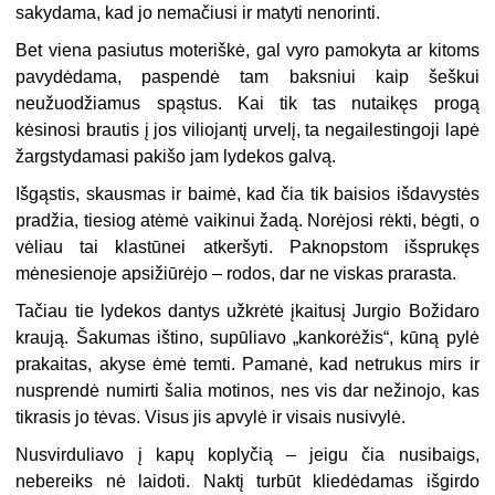
sakydama, kad jo nemačiusi ir matyti nenorinti.
Bet viena pasiutus moteriškė, gal vyro pamokyta ar kitoms
pavydėdama, paspendė tam baksniui kaip šeškui
neužuodžiamus spąstus. Kai tik tas nutaikęs progą
kėsinosi brautis į jos viliojantį urvelį, ta negailestingoji lapė
žargstydamasi pakišo jam lydekos galvą.
Išgąstis, skausmas ir baimė, kad čia tik baisios išdavystės
pradžia, tiesiog atėmė vaikinui žadą. Norėjosi rėkti, bėgti, o
vėliau tai klastūnei atkeršyti. Paknopstom išsprukęs
mėnesienoje apsižiūrėjo – rodos, dar ne viskas prarasta.
Tačiau tie lydekos dantys užkrėtė įkaitusį Jurgio Božidaro
kraują. Šakumas ištino, supūliavo „kankorėžis“, kūną pylė
prakaitas, akyse ėmė temti. Pamanė, kad netrukus mirs ir
nusprendė numirti šalia motinos, nes vis dar nežinojo, kas
tikrasis jo tėvas. Visus jis apvylė ir visais nusivylė.
Nusvirduliavo į kapų koplyčią – jeigu čia nusibaigs,
nebereiks nė laidoti. Naktį turbūt kliedėdamas išgirdo