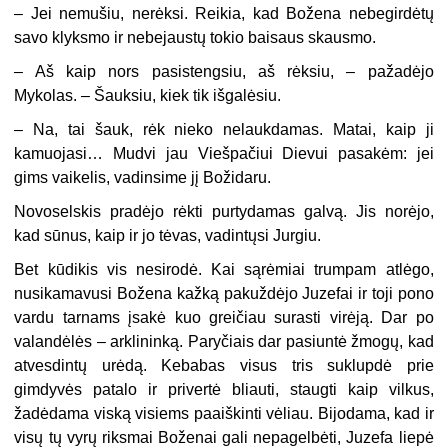
– Jei nemušiu, nerėksi. Reikia, kad Božena nebegirdėtų
savo klyksmo ir nebejaustų tokio baisaus skausmo.
– Aš kaip nors pasistengsiu, aš rėksiu, – pažadėjo
Mykolas. – Šauksiu, kiek tik išgalėsiu.
– Na, tai šauk, rėk nieko nelaukdamas. Matai, kaip ji
kamuojasi… Mudvi jau Viešpačiui Dievui pasakėm: jei
gims vaikelis, vadinsime jį Božidaru.
Novoselskis pradėjo rėkti purtydamas galvą. Jis norėjo,
kad sūnus, kaip ir jo tėvas, vadintųsi Jurgiu.
Bet kūdikis vis nesirodė. Kai sąrėmiai trumpam atlėgo,
nusikamavusi Božena kažką pakuždėjo Juzefai ir toji pono
vardu tarnams įsakė kuo greičiau surasti virėją. Dar po
valandėlės – arklininką. Paryčiais dar pasiuntė žmogų, kad
atvesdintų urėdą. Kebabas visus tris suklupdė prie
gimdyvės patalo ir privertė bliauti, staugti kaip vilkus,
žadėdama viską visiems paaiškinti vėliau. Bijodama, kad ir
visų tų vyrų riksmai Boženai gali nepagelbėti, Juzefa liepė