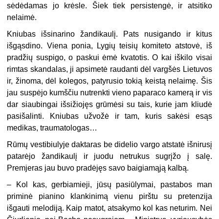
sėdėdamas jo krėsle. Šiek tiek persistengė, ir atsitiko
nelaimė.
Kniubas išsinarino žandikaulį. Pats nusigando ir kitus
išgąsdino. Viena ponia, Lygių teisių komiteto atstovė, iš
pradžių suspigo, o paskui ėmė kvatotis. O kai iškilo visai
rimtas skandalas, ji apsimetė raudanti dėl vargšės Lietuvos
ir, žinoma, dėl kolegos, patyrusio tokią keistą nelaimę. Šis
jau suspėjo kumščiu nutrenkti vieno paparaco kamerą ir vis
dar siaubingai išsižiojęs grūmėsi su tais, kurie jam kliudė
pasišalinti. Kniubas užvožė ir tam, kuris sakėsi esąs
medikas, traumatologas…
Rūmų vestibiulyje daktaras be didelio vargo atstatė išnirusį
patarėjo žandikaulį ir juodu netrukus sugrįžo į salę.
Premjeras jau buvo pradėjęs savo baigiamąją kalbą.
– Kol kas, gerbiamieji, jūsų pasiūlymai, pastabos man
priminė pianino klankinimą vienu pirštu su pretenzija
išgauti melodiją. Kaip matot, atsakymo kol kas neturim. Nei