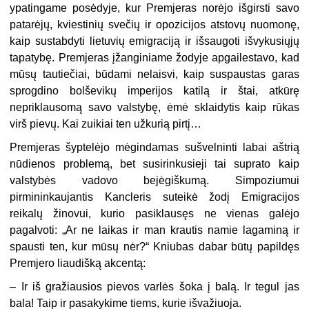
ypatingame posėdyje, kur Premjeras norėjo išgirsti savo
patarėjų, kviestinių svečių ir opozicijos atstovų nuomonę,
kaip sustabdyti lietuvių emigraciją ir išsaugoti išvykusiųjų
tapatybę. Premjeras įžanginiame žodyje apgailestavo, kad
mūsų tautiečiai, būdami nelaisvi, kaip suspaustas garas
sprogdino bolševikų imperijos katilą ir štai, atkūrę
nepriklausomą savo valstybę, ėmė sklaidytis kaip rūkas
virš pievų. Kai zuikiai ten užkurią pirtį…
Premjeras šyptelėjo mėgindamas sušvelninti labai aštrią
nūdienos problemą, bet susirinkusieji tai suprato kaip
valstybės vadovo bejėgiškumą. Simpoziumui
pirmininkaujantis Kancleris suteikė žodį Emigracijos
reikalų žinovui, kurio pasiklausęs ne vienas galėjo
pagalvoti: „Ar ne laikas ir man krautis namie lagaminą ir
spausti ten, kur mūsų nėr?“ Kniubas dabar būtų papildęs
Premjero liaudišką akcentą:
– Ir iš gražiausios pievos varlės šoka į balą. Ir tegul jas
bala! Taip ir pasakykime tiems, kurie išvažiuoja.