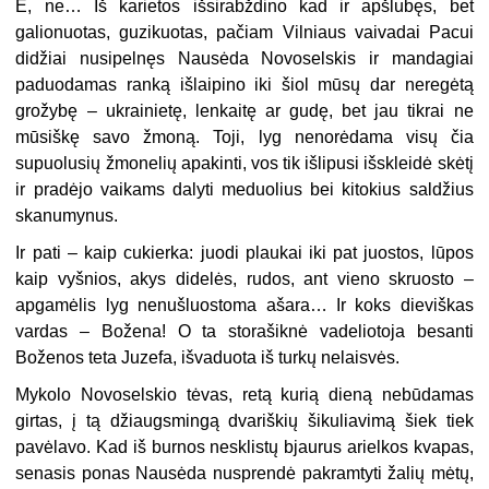
Ė, ne… Iš karietos išsirabždino kad ir apšlubęs, bet
galionuotas, guzikuotas, pačiam Vilniaus vaivadai Pacui
didžiai nusipelnęs Nausėda Novoselskis ir mandagiai
paduodamas ranką išlaipino iki šiol mūsų dar neregėtą
grožybę – ukrainietę, lenkaitę ar gudę, bet jau tikrai ne
mūsiškę savo žmoną. Toji, lyg nenorėdama visų čia
supuolusių žmonelių apakinti, vos tik išlipusi išskleidė skėtį
ir pradėjo vaikams dalyti meduolius bei kitokius saldžius
skanumynus.
Ir pati – kaip cukierka: juodi plaukai iki pat juostos, lūpos
kaip vyšnios, akys didelės, rudos, ant vieno skruosto –
apgamėlis lyg nenušluostoma ašara… Ir koks dieviškas
vardas – Božena! O ta storašiknė vadeliotoja besanti
Boženos teta Juzefa, išvaduota iš turkų nelaisvės.
Mykolo Novoselskio tėvas, retą kurią dieną nebūdamas
girtas, į tą džiaugsmingą dvariškių šikuliavimą šiek tiek
pavėlavo. Kad iš burnos nesklistų bjaurus arielkos kvapas,
senasis ponas Nausėda nusprendė pakramtyti žalių mėtų,