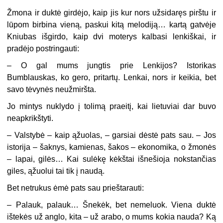
Žmona ir duktė girdėjo, kaip jis kur nors užsidaręs pirštu ir
lūpom birbina vieną, paskui kitą melodiją… kartą gatvėje
Kniubas išgirdo, kaip dvi moterys kalbasi lenkiškai, ir
pradėjo postringauti:
– O gal mums jungtis prie Lenkijos? Istorikas
Bumblauskas, ko gero, pritartų. Lenkai, nors ir keikia, bet
savo tėvynės neužmiršta.
Jo mintys nuklydo į tolimą praeitį, kai lietuviai dar buvo
neapkrikštyti.
– Valstybė – kaip ąžuolas, – garsiai dėstė pats sau. – Jos
istorija – šaknys, kamienas, šakos – ekonomika, o žmonės
– lapai, gilės… Kai sulėkę kėkštai išnešioja nokstančias
giles, ąžuolui tai tik į naudą.
Bet netrukus ėmė pats sau prieštarauti:
– Palauk, palauk… Šnekėk, bet nemeluok. Viena duktė
ištekės už anglo, kita – už arabo, o mums kokia nauda? Ką