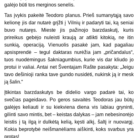
galėjo būti tos merginos senelis.
Tas įvykis pakeitė Teodoro planus. Prieš sumanytąją savo
kelionę jis dar nutarė grįžti į Vilnių ir padaryti tai, ką seniai
buvo nutaręs. Mieste jis pažinojo barzdaskutį, kuris
prireikus gebėjo nuleisti kraują ar atlikti kitokią, ne itin
sunkią, operaciją. Vienuolis pasakė jam, kad pagaliau
apsisprendė – tegul daktaras nurėžia jam „pričandalus“,
tuos nuodėmingus šakniagumbius, kurie vis dar kliudo jo
protui ir valiai. Antai net Šventajam Rašte pasakyta: „Jeigu
tavo dešinioji ranka tave gundo nusidėti, nukirsk ją ir mesk
ją šalin.“
Įtikintas barzdaskutys be didelio vargo padarė tai, ko
svečias pageidavo. Po geros savaitės Teodoras jau būtų
galėjęs keliauti ir su kiekviena diena vis labiau gryninti,
gilinti savo mintis, bet – keistas dalykas – jam nebesinorėjo
leistis į tą ilgą ir dulkėtą kelią, kęsti alkį, šaltį ir nuovargį.
Kokia beprotybė neišmanėliams aiškinti, koks svarbus yra
protas!