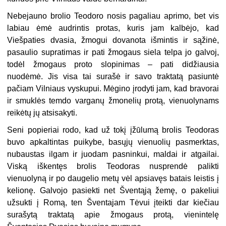
Nebejauno brolio Teodoro nosis pagaliau aprimo, bet vis
labiau ėmė audrintis protas, kuris jam kalbėjo, kad
Viešpaties dvasia, žmogui dovanota išmintis ir sąžinė,
pasaulio supratimas ir pati žmogaus siela telpa jo galvoj,
todėl žmogaus proto slopinimas – pati didžiausia
nuodėmė. Jis visa tai surašė ir savo traktatą pasiuntė
pačiam Vilniaus vyskupui. Mėgino įrodyti jam, kad bravorai
ir smuklės temdo varganų žmonelių protą, vienuolynams
reikėtų jų atsisakyti.
Seni popieriai rodo, kad už tokį įžūlumą brolis Teodoras
buvo apkaltintas puikybe, basųjų vienuolių pasmerktas,
nubaustas ilgam ir juodam pasninkui, maldai ir atgailai.
Viską iškentęs brolis Teodoras nusprendė palikti
vienuolyną ir po daugelio metų vėl apsiavęs batais leistis į
kelionę. Galvojo pasiekti net Šventąją žemę, o pakeliui
užsukti į Romą, ten Šventajam Tėvui įteikti dar kiečiau
surašytą traktatą apie žmogaus protą, vienintelę