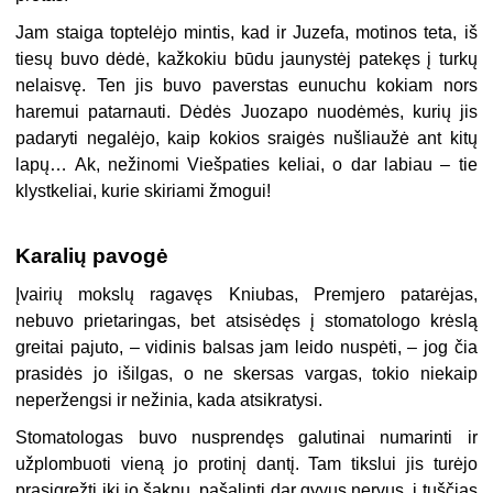
Jam staiga toptelėjo mintis, kad ir Juzefa, motinos teta, iš
tiesų buvo dėdė, kažkokiu būdu jaunystėj patekęs į turkų
nelaisvę. Ten jis buvo paverstas eunuchu kokiam nors
haremui patarnauti. Dėdės Juozapo nuodėmės, kurių jis
padaryti negalėjo, kaip kokios sraigės nušliaužė ant kitų
lapų… Ak, nežinomi Viešpaties keliai, o dar labiau – tie
klystkeliai, kurie skiriami žmogui!
Karalių pavogė
Įvairių mokslų ragavęs Kniubas, Premjero patarėjas,
nebuvo prietaringas, bet atsisėdęs į stomatologo krėslą
greitai pajuto, – vidinis balsas jam leido nuspėti, – jog čia
prasidės jo išilgas, o ne skersas vargas, tokio niekaip
neperžengsi ir nežinia, kada atsikratysi.
Stomatologas buvo nusprendęs galutinai numarinti ir
užplombuoti vieną jo protinį dantį. Tam tikslui jis turėjo
prasigręžti iki jo šaknų, pašalinti dar gyvus nervus, į tuščias