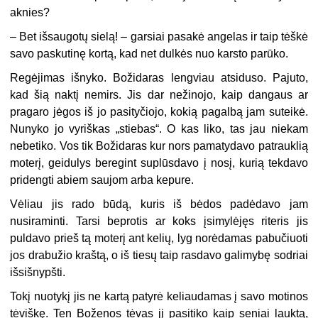
aknies?
– Bet išsaugotų sielą! – garsiai pasakė angelas ir taip tėškė
savo paskutinę kortą, kad net dulkės nuo karsto parūko.
Regėjimas išnyko. Božidaras lengviau atsiduso. Pajuto,
kad šią naktį nemirs. Jis dar nežinojo, kaip dangaus ar
pragaro jėgos iš jo pasityčiojo, kokią pagalbą jam suteikė.
Nunyko jo vyriškas „stiebas“. O kas liko, tas jau niekam
nebetiko. Vos tik Božidaras kur nors pamatydavo patrauklią
moterį, geidulys beregint suplūsdavo į nosį, kurią tekdavo
pridengti abiem saujom arba kepure.
Vėliau jis rado būdą, kuris iš bėdos padėdavo jam
nusiraminti. Tarsi beprotis ar koks įsimylėjęs riteris jis
puldavo prieš tą moterį ant kelių, lyg norėdamas pabučiuoti
jos drabužio kraštą, o iš tiesų taip rasdavo galimybę sodriai
išsišnypšti.
Tokį nuotykį jis ne kartą patyrė keliaudamas į savo motinos
tėviškę. Ten Boženos tėvas jį pasitiko kaip seniai lauktą,