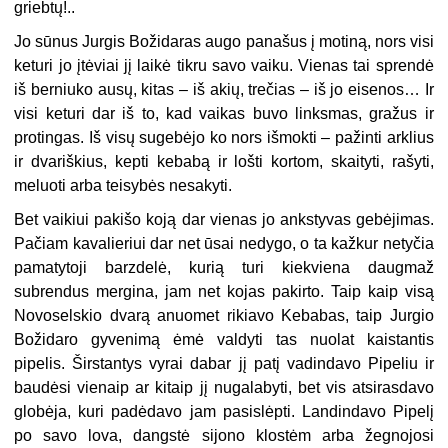
griebtų!..
Jo sūnus Jurgis Božidaras augo panašus į motiną, nors visi
keturi jo įtėviai jį laikė tikru savo vaiku. Vienas tai sprendė
iš berniuko ausų, kitas – iš akių, trečias – iš jo eisenos… Ir
visi keturi dar iš to, kad vaikas buvo linksmas, gražus ir
protingas. Iš visų sugebėjo ko nors išmokti – pažinti arklius
ir dvariškius, kepti kebabą ir lošti kortom, skaityti, rašyti,
meluoti arba teisybės nesakyti.
Bet vaikiui pakišo koją dar vienas jo ankstyvas gebėjimas.
Pačiam kavalieriui dar net ūsai nedygo, o ta kažkur netyčia
pamatytoji barzdelė, kurią turi kiekviena daugmaž
subrendus mergina, jam net kojas pakirto. Taip kaip visą
Novoselskio dvarą anuomet rikiavo Kebabas, taip Jurgio
Božidaro gyvenimą ėmė valdyti tas nuolat kaistantis
pipelis. Širstantys vyrai dabar jį patį vadindavo Pipeliu ir
baudėsi vienaip ar kitaip jį nugalabyti, bet vis atsirasdavo
globėja, kuri padėdavo jam pasislėpti. Landindavo Pipelį
po savo lova, dangstė sijono klostėm arba žegnojosi