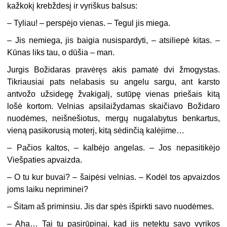
kažkokį krebždesį ir vyriškus balsus:
– Tyliau! – perspėjo vienas. – Tegul jis miega.
– Jis nemiega, jis baigia nusispardyti, – atsiliepė kitas. –
Kūnas liks tau, o dūšia – man.
Jurgis Božidaras pravėręs akis pamatė dvi žmogystas.
Tikriausiai pats nelabasis su angelu sargu, ant karsto
antvožo užsidegę žvakigalį, sutūpę vienas priešais kitą
lošė kortom. Velnias apsilaižydamas skaičiavo Božidaro
nuodėmes, neišnešiotus, mergų nugalabytus benkartus,
vieną pasikorusią moterį, kitą sėdinčią kalėjime…
– Pačios kaltos, – kalbėjo angelas. – Jos nepasitikėjo
Viešpaties apvaizda.
– O tu kur buvai? – šaipėsi velnias. – Kodėl tos apvaizdos
joms laiku nepriminei?
– Šitam aš priminsiu. Jis dar spės išpirkti savo nuodėmes.
– Aha… Tai tu pasirūpinai, kad jis netektų savo vyrikos