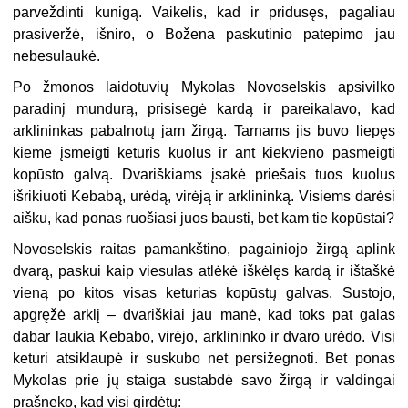
parveždinti kunigą. Vaikelis, kad ir pridusęs, pagaliau
prasiveržė, išniro, o Božena paskutinio patepimo jau
nebesulaukė.
Po žmonos laidotuvių Mykolas Novoselskis apsivilko
paradinį mundurą, prisisegė kardą ir pareikalavo, kad
arklininkas pabalnotų jam žirgą. Tarnams jis buvo liepęs
kieme įsmeigti keturis kuolus ir ant kiekvieno pasmeigti
kopūsto galvą. Dvariškiams įsakė priešais tuos kuolus
išrikiuoti Kebabą, urėdą, virėją ir arklininką. Visiems darėsi
aišku, kad ponas ruošiasi juos bausti, bet kam tie kopūstai?
Novoselskis raitas pamankštino, pagainiojo žirgą aplink
dvarą, paskui kaip viesulas atlėkė iškėlęs kardą ir ištaškė
vieną po kitos visas keturias kopūstų galvas. Sustojo,
apgręžė arklį – dvariškiai jau manė, kad toks pat galas
dabar laukia Kebabo, virėjo, arklininko ir dvaro urėdo. Visi
keturi atsiklaupė ir suskubo net persižegnoti. Bet ponas
Mykolas prie jų staiga sustabdė savo žirgą ir valdingai
prašneko, kad visi girdėtų: