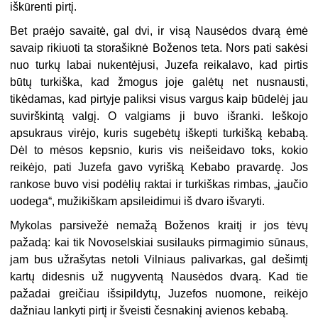
iškūrenti pirtį.
Bet praėjo savaitė, gal dvi, ir visą Nausėdos dvarą ėmė
savaip rikiuoti ta storašiknė Boženos teta. Nors pati sakėsi
nuo turkų labai nukentėjusi, Juzefa reikalavo, kad pirtis
būtų turkiška, kad žmogus joje galėtų net nusnausti,
tikėdamas, kad pirtyje paliksi visus vargus kaip būdelėj jau
suvirškintą valgį. O valgiams ji buvo išranki. Ieškojo
apsukraus virėjo, kuris sugebėtų iškepti turkišką kebabą.
Dėl to mėsos kepsnio, kuris vis neišeidavo toks, kokio
reikėjo, pati Juzefa gavo vyrišką Kebabo pravardę. Jos
rankose buvo visi podėlių raktai ir turkiškas rimbas, „jaučio
uodega“, mužikiškam apsileidimui iš dvaro išvaryti.
Mykolas parsivežė nemažą Boženos kraitį ir jos tėvų
pažadą: kai tik Novoselskiai susilauks pirmagimio sūnaus,
jam bus užrašytas netoli Vilniaus palivarkas, gal dešimtį
kartų didesnis už nugyventą Nausėdos dvarą. Kad tie
pažadai greičiau išsipildytų, Juzefos nuomone, reikėjo
dažniau lankyti pirtį ir šveisti česnakinį avienos kebabą.