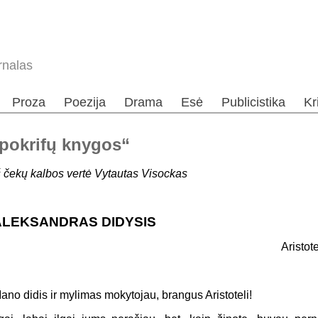
rnalas
Proza
Poezija
Drama
Esė
Publicistika
Kr
Apokrifų knygos“
š čekų kalbos vertė Vytautas Visockas
ALEKSANDRAS DIDYSIS
Aristot
ano didis ir mylimas mokytojau, brangus Aristoteli!