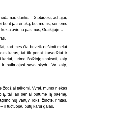
nėdamas dantis. – Stebiuosi, achajai,
enei bent jau ėriuką; bet mums, seniems
u, kokia aviena pas mus, Graikijoje…
ras.
Tai,
kad mes čia beveik dešimti metai
oks karas, tai tik ponai karvedžiai ir
kariai, turime išsižioję spoksoti, kaip
 ir puikuojasi savo skydu. Va kaip,
ie žodžiai taikomi. Vyrai, mums niekas
Troją, tai jau seniai būtume ją paėmę.
agrindinių vartų? Toks, žinote, rimtas,
 ir tučtuojau būtų karui galas.