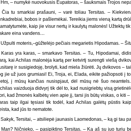
Hm, – numykė nuovokusis Eupatoras, – šauksmais Trojos nepa
Čia tu smarkiai prašauni, – varė toliau Tersitas. – Kiekvienas
inkadrebiai, bobos ir pašlemėkai. Tereikia jiems vieną kartą drū
amatytumėte, kaip jie visur nertų ir kaulytų malonės! Užtektų tik 
akare eina vandens…
Užpulti moteris,–gūžtelėjo pečiais megarietis Hipodamas. – Šit
Karas yra karas, – smarkavo Tersitas. – Tu, Hipodamai, didis
arą, kai Achilas malonėja kartą per ketvirtį surengti viešą dvik
usitarę ir susigiedoję, brolyti, kad miela žiūrėti. Jų dvikovos – t
og jie už juos grumiasi! Ei, Troja, ei, Elada, eikite pažiopsoti į 
ietoj, į mūsų kančias nusispjaut, dėl mūsų nė šuo neamtels.
chilas vaizduoja didvyrį tik dėl to, kad nusigriebtų visą grietinė
ori, kad žmonės kalbėtų vien apie jį, tarsi jis būtų viskas, o kiti –
aras taip ilgai tęsiasi tik todėl, kad Achilas galėtų pūstis k
eista, kad jūs to nematote.
Sakyk, Tersitai, – atsiliepė jaunasis Laomedonas, – ką gi tau p
Man? Ničnieko, – pasipiktino Tersitas. – Ką aš su juo turiu be