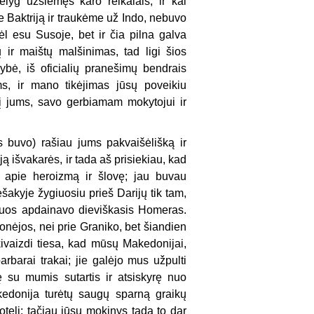
elyg užsiėmęs karo reikalais, ir kai
 Baktriją ir traukėme už Indo, nebuvo
ėl esu Susoje, bet ir čia pilna galva
ų ir maištų malšinimas, tad ligi šios
bė, iš oficialių pranešimų bendrais
s, ir mano tikėjimas jūsų poveikiu
dį jums, savo gerbiamam mokytojui ir
s buvo) rašiau jums pakvaišėlišką ir
ą išvakarės, ir tada aš prisiekiau, kad
 apie heroizmą ir šlovę; jau buvau
šakyje žygiuosiu prieš Darijų tik tam,
riuos apdainavo dieviškasis Homeras.
onėjos, nei prie Graniko, bet šiandien
ivaizdi tiesa, kad mūsų Makedonijai,
arbarai trakai; jie galėjo mus užpulti
 su mumis sutartis ir atsiskyrę nuo
kedonija turėtų saugų sparną graikų
oteli; tačiau jūsų mokinys tada to dar