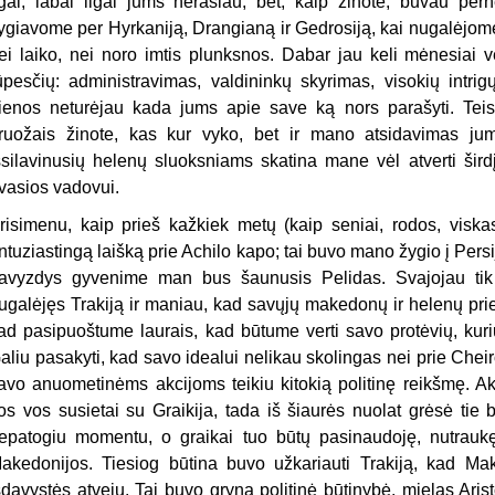
lgai, labai ilgai jums nerašiau, bet, kaip žinote, buvau pern
ygiavome per Hyrkaniją, Drangianą ir Gedrosiją, kai nugalėjome
ei laiko, nei noro imtis plunksnos. Dabar jau keli mėnesiai v
ūpesčių: administravimas, valdininkų skyrimas, visokių intrig
ienos neturėjau kada jums apie save ką nors parašyti. Teisy
ruožais žinote, kas kur vyko, bet ir mano atsidavimas jum
šsilavinusių helenų sluoksniams skatina mane vėl atverti šir
vasios vadovui.
risimenu, kaip prieš kažkiek metų (kaip seniai, rodos, viska
ntuziastingą laišką prie Achilo kapo; tai buvo mano žygio į Persij
avyzdys gyvenime man bus šaunusis Pelidas. Svajojau tik
ugalėjęs Trakiją ir maniau, kad savųjų makedonų ir helenų prie
ad pasipuoštume laurais, kad būtume verti savo protėvių, ku
aliu pasakyti, kad savo idealui nelikau skolingas nei prie Cheir
avo anuometinėms akcijoms teikiu kitokią politinę reikšmę. Ak
os vos susietai su Graikija, tada iš šiaurės nuolat grėsė tie b
epatogiu momentu, o graikai tuo būtų pasinaudoję, nutraukę
akedonijos. Tiesiog būtina buvo užkariauti Trakiją, kad Ma
šdavystės atveju. Tai buvo gryna politinė būtinybė, mielas Arist