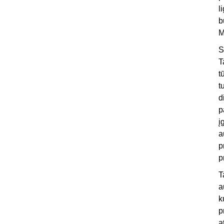
l
b
M
S
T
t
t
d
p
į
a
p
p
T
a
k
p
a