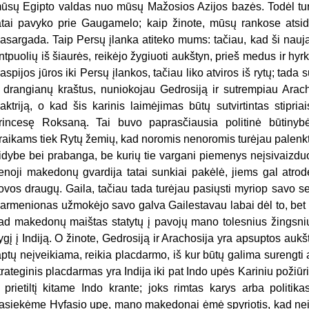
ūsų Egipto valdas nuo mūsų Mažosios Azijos bazės. Todėl turėj
atai pavyko prie Gaugamelo; kaip žinote, mūsų rankose atsid
asargada. Taip Persų įlanka atiteko mums: tačiau, kad ši nauj
ntpuolių iš šiaurės, reikėjo žygiuoti aukštyn, prieš medus ir 
aspijos jūros iki Persų įlankos, tačiau liko atviros iš rytų; tad
r drangianų kraštus, nuniokojau Gedrosiją ir sutrempiau Arach
aktriją, o kad šis karinis laimėjimas būtų sutvirtintas stipr
rincesę Roksaną. Tai buvo paprasčiausia politinė būtiny
raikams tiek Rytų žemių, kad noromis nenoromis turėjau palenkt
idybe bei prabanga, be kurių tie vargani piemenys neįsivaizdu
enoji makedonų gvardija tatai sunkiai pakėlė, jiems gal atro
ovos draugų. Gaila, tačiau tada turėjau pasiųsti myriop savo sen
armenionas užmokėjo savo galva Gailestavau labai dėl to, bet ne
ad makedonų maištas statytų į pavojų mano tolesnius žingsniu
ygį į Indiją. O žinote, Gedrosiją ir Arachosija yra apsuptos aukšt
aptų neįveikiama, reikia placdarmo, iš kur būtų galima surengti an
trateginis placdarmas yra Indija iki pat Indo upės Kariniu požiūr
r prietiltį kitame Indo krante; joks rimtas karys arba politik
asiekėme Hyfasio upę, mano makedonai ėmė spyriotis, kad neis