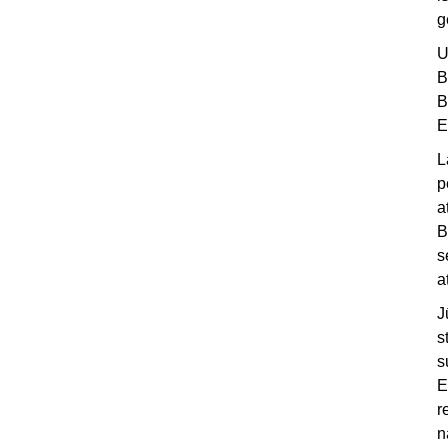
g
U
B
B
E
L
p
a
B
s
a
J
s
s
E
r
n