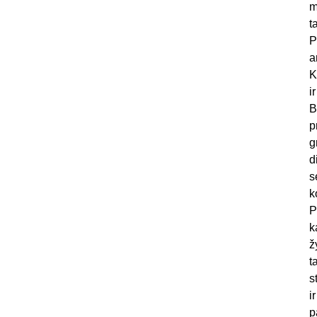
m
t
P
a
K
i
B
p
g
d
s
k
P
k
ž
t
s
i
p