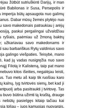
au žūtbūt sutriuškinti Darijų, ir man
ūrė Babilonas ir Susa, Persepolis ir
a imperija būtų apsaugota nuo galimų
hyrkanus. Dabar mūsų žemės plytėjo nuo
a su savo makedonais patraukiau į arėjų
osiją, paskui pergalingai užvaldžiau
iais ryšiais, paėmiau už žmoną baktrų
bė; užkariavau savo makedonams ir
i sau barbariškus Rytų valdinius savo
oja galingo viešpaties. Teisybė, mano
dė, kad jų vadas nusigręžia nuo savo
ąjį Filotą ir Kalisteną, taip pat mano
buvo kitos išeities, negalėjau leisti,
s. Tuo metu aš kaip tik ruošiau karo
ų kalnų, lyg tvirtovės sienų, bet kad ji
tpuolį arba pasitraukti į tvirtovę. Tas
iu buvo būtina užimti tą kraštą, drauge
as nebūtų pasielgęs kitaip tačiau kai
ią toliau – juos kamuojąs nuovargis,