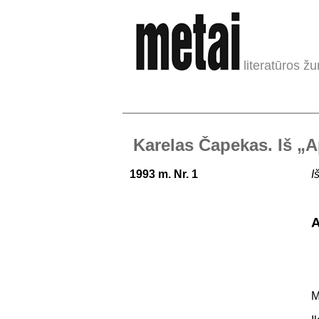
literatūros žu
Karelas Čapekas. Iš „
1993 m. Nr. 1
I
M