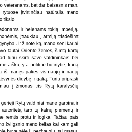
mano veteranams, bet dar baisesnis man,
rytuose įtvirtinčiau natūralią mano
 tikslo.
edonams ir helenams tokią imperiją.
onėmis, įtraukiau į armiją trisdešimt
ų gynybai. Ir žinote ką, mano seni kariai
savo tautai Oriento žemes, šimtą kartų
 turiu skirti savo valdininkais bei
ime aišku, yra politinė būtinybė, kurią
a iš manęs paties vis naujų ir naujų
ynės didybę ir galią. Turiu priprasti
miau į žmonas tris Rytų karalysčių
gerieji Rytų valdiniai mane garbina ir
 autoritetą tarp tų kalnų piemenų ir
e remtis protu ir logika! Tačiau pats
rmo žvilgsnio mano kelias kai kam gali
je buveinėje jį peržvelgiu, tai matau,