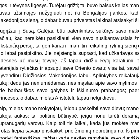
igos ir tėvynės ilgesys. Turėjau grįžti; tai buvo baisus kelias 
uvau užsimojęs nužygiuoti net iki Bengalijos įlankos, kad 
akedonijos sieną, o dabar buvau priverstas laikinai atsisakyti šio
ugrįžau į Susą. Galėjau būti patenkintas, sukūręs savo mak
ačiau, kad nereikėtų pasikliauti vien savo nusikamavusiais žm
ūkstančių persų, tai geri kariai ir man itin reikalingi rytinių sien
uo labai pasipiktino. Jie neįstengia suprasti, kad užkariavęs 
idesnes už mūsų tėvynę, aš tapau didžiu Rytų karaliumi, tad
atarėjais rytiečius ir apsupti save Oriento dvaru; visa tai, sava
gyvendinu Didžiosios Makedonijos labui. Aplinkybės reikalauj
ukų; dedu jas neniurnėdamas, nes mąstau apie savo mylimos tėv
rie barbariškos savo galybės ir iškilnumo prabangos; paė
rinceses, o dabar, mielas Aristoteli, tapau netgi dievu.
aip, mielas mano mokytojau, leidau paskelbti save dievu; mano 
ukoja aukas; tai politinė būtinybė, jeigu noriu turėti deramą
upranugarių varovų. Kaip toli tie laikai, kada jūs mokėte man
rotas liepia savaip prisitaikyti prie žmonių neprotingumo. Iš pi
trodyti fantastiškas, tačiau kada nakties ramybėje savo dieviško