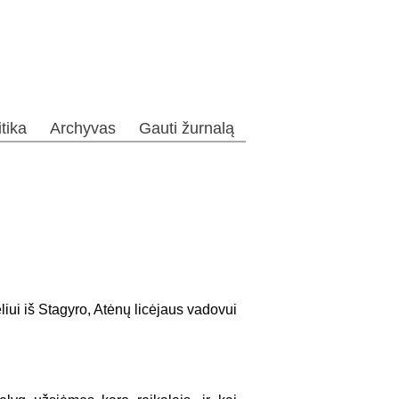
itika
Archyvas
Gauti žurnalą
eliui iš Stagyro, Atėnų licėjaus vadovui