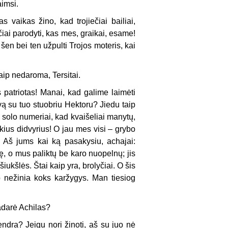
imsi.
 vaikas žino, kad trojiečiai bailiai,
čiai parodyti, kas mes, graikai, esame!
šen bei ten užpulti Trojos moteris, kai
aip nedaroma, Tersitai.
 patriotas! Manai, kad galime laimėti
ovą su tuo stuobriu Hektoru? Jiedu taip
ai solo numeriai, kad kvaišeliai manytų,
tokius didvyrius! O jau mes visi – grybo
 Aš jums kai ką pasakysiu, achajai:
lę, o mus paliktų be karo nuopelnų; jis
 šiukšlės. Štai kaip yra, brolyčiai. O šis
aip nežinia koks karžygys. Man tiesiog
adarė Achilas?
ndra? Jeigu nori žinoti, aš su juo nė