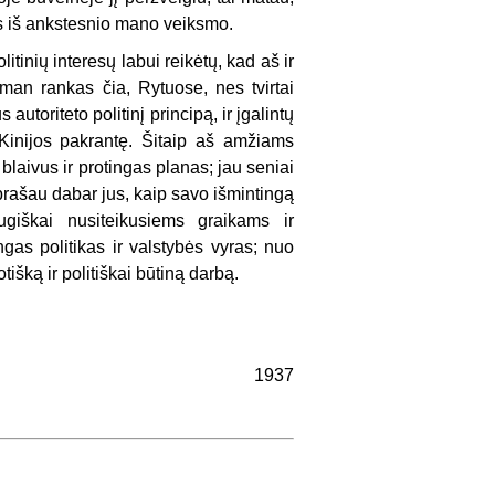
s iš ankstesnio mano veiksmo.
itinių interesų labui reikėtų, kad aš ir
 man rankas čia, Rytuose, nes tvirtai
toriteto politinį principą, ir įgalintų
 Kinijos pakrantę. Šitaip aš amžiams
laivus ir protingas planas; jau seniai
prašau dabar jus, kaip savo išmintingą
augiškai nusiteikusiems graikams ir
s politikas ir valstybės vyras; nuo
otišką ir politiškai būtiną darbą.
1937