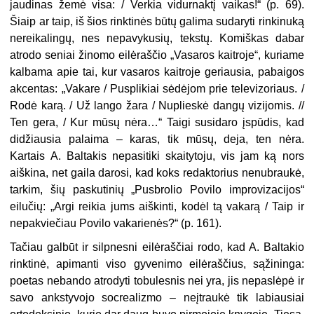
jaudinas žemė visa: / Verkia vidurnaktį vaikas!“ (p. 69).
Šiaip ar taip, iš šios rinktinės būtų galima sudaryti rinkinuką
nereikalingų, nes nepavykusių, tekstų. Komiškas dabar
atrodo seniai žinomo eilėraščio „Vasaros kaitroje“, kuriame
kalbama apie tai, kur vasaros kaitroje geriausia, pabaigos
akcentas: „Vakare / Pusplikiai sėdėjom prie televizoriaus. /
Rodė karą. / Už lango žara / Nuplieskė dangų vizijomis. //
Ten gera, / Kur mūsų nėra…“ Taigi susidaro įspūdis, kad
didžiausia palaima – karas, tik mūsų, deja, ten nėra.
Kartais A. Baltakis nepasitiki skaitytoju, vis jam ką nors
aiškina, net gaila darosi, kad koks redaktorius ne
nubraukė,
tarkim, šių paskutinių
„Pusbrolio Povilo improvizacijos“
eilučių: „Argi reikia jums aiškinti, kodėl tą vakarą / Taip ir
nepakviečiau Povilo vakarienės?“ (p. 161).
Tačiau galbūt ir silpnesni eilėraščiai rodo, kad A. Baltakio
rinktinė, apimanti viso gyvenimo eilėraščius, sąžininga:
poetas nebando atrodyti tobulesnis nei yra, jis nepaslėpė ir
savo ankstyvojo socrealizmo – neįtraukė tik labiausiai