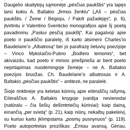
Daugelio skaitytojų sąmonėje „pėsčias paukštis“ yra tapęs
tarsi kokiu A. Baltakio „firmos ženklu“ („Aš – pėsčias
paukštis. / Žeme / Bėgioju, / Pakilt pažadėjęs“, p. 6),
įtvirtintu ir Valentino Sventicko monografijos apie šį poetą
pavadinimu „Paskui pėsčią paukštį“. Kai pagalvoji apie
poeto ir paukščio paralelę, iš karto atsimeni Charles’io
Baudelaire’o „Albatrosą“ bei jo parafrazę lietuvių poezijoje
– Vinco Mykolaičio-Putino „Bodlero temomis“, bet
akivaizdu, kad poeto ir minios priešprieša ar bent poeto
nepritapimas nuo
dėmingoje žemėje – ne A. Baltakio
poezijos bruožas. Ch. Baudelaire’o albatrosas ir A.
Baltakio „pėsčias paukštis“ – antitezė, ne paralelė.
Šioje rinktinėje yra keletas kūrinių apie eilėraščių rašymą.
Eilėraščius A. Baltakis knygoje įvardija nevienodai
(natūralu – čia šešių dešimtmečių kūriniai): kaip dainą,
einančią „per svietą“ (p. 21), kaip niūrų, nekalbų pakeleivį,
su kuriuo kartu įklimpstama „posmų pusnynuos“ (p. 119).
Poeto autoportretas proziškas: „Ėmiau avansą. Gėriau.