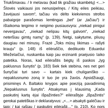
Triukšmavau. / Ir melavau (kad tik gražiau skambėtų) <…>
Šlovės vaikiausi jos nenusipelnęs. / Kitų eiles peikiau,
žavėjausi savom“, tačiau vis dėlto kiekvienos strofos
pabaigoje parašomas lemtingas „bet“ (ar „tačiau“) ir
išlaikoma teigimo ir neigimo
pusiausvyra: „niekad pinigui
nevergavau“, „niekad nelipau kitų galvom“, „niekad
neteršiau gimtų namų“ (p. 139). Netgi, sakytume, pliusų
daugiau nei minusų. Frazė „Toks mūsų likimas – rašyti
krauju“ (p. 148) iš eilėraščio, dedikuoto Eduardui
Mieželaičiui, nuskamba
kaip jau erzinanti praėjusio laiko
patetika. Noras, kad eilėraštis bėgtų iš paskos „lyg
paklusnus šunytis“ (p.
183) šiek tiek stebina, nes net geri
šunyčiai turi savo – kartais kiek chuliganiško –
nepaklusnumo zoną ir tuo jie yra žavūs. Apsidžiaugi,
prisiminęs A. Baltakio knygos apie poeziją pavadinimą
„Nepaklusnus šunytis“. Atsakymas į klausimą „Kada
paskutinį kartą ėjai išpažinties?“ eilėraštyje „Išpažintis“
gerokai patetiškas ir deklaratyvus: „<…> atsakyti galėčiau ir
taip: / kai rašiau / paskutinį eilėraštį…“ (p. 210). Ko nors