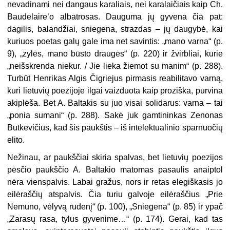
nevadinami nei dangaus karaliais, nei karalaičiais kaip Ch.
Baudelaire’o albatrosas. Dauguma jų gyvena čia pat:
dagilis, balandžiai, sniegena, strazdas – jų daugybė, kai
kuriuos poetas galų gale ima net savintis: „mano varna“ (p.
9), „zylės, mano būsto draugės“ (p. 220) ir žvirbliai, kurie
„neišskrenda niekur. / Jie lieka žiemot su manim“ (p. 288).
Turbūt Henrikas Algis Čigriejus pirmasis reabilitavo varną,
kuri lietuvių poezijoje ilgai vaizduota kaip proziška, purvina
akiplėša. Bet A. Baltakis su juo visai solidarus: varna – tai
„ponia sumani“ (p. 288). Sakė juk
gamtininkas Zenonas
Butkevičius, kad šis paukštis
– iš intelektualinio sparnuočių
elito.
Nežinau, ar paukščiai skiria spalvas, bet lietuvių poezijos
pėsčio paukščio A. Baltakio matomas pasaulis anaiptol
nėra vienspalvis. Labai gražus, nors ir retas elegiškasis jo
eilėraščių atspalvis. Čia turiu galvoje eilėraščius „Prie
Nemuno, vėlyvą rudenį“
(p. 100), „Sniegena“ (p. 85) ir ypač
„Zarasų rasa, tylus gyvenime…“ (p. 174). Gerai, kad tas