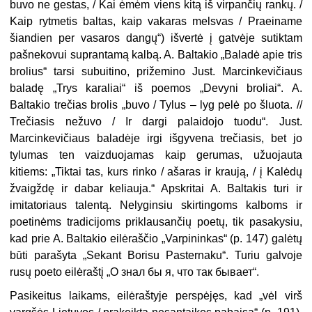
buvo ne gestas, / Kai ėmėm viens kitą iš virpančių rankų. /
Kaip rytmetis baltas, kaip vakaras melsvas / Praeiname
šiandien per vasaros dangų“) išvertė į gatvėje sutiktam
pašnekovui suprantamą kalbą. A. Baltakio „Baladė apie tris
brolius“ tarsi subuitino, prižemino Just. Marcinkevičiaus
baladę „Trys karaliai“ iš poemos „Devyni broliai“. A.
Baltakio trečias brolis „buvo / Tylus – lyg pelė po šluota. //
Trečiasis nežuvo / Ir dargi palaidojo tuodu“. Just.
Marcinkevičiaus baladėje irgi išgyvena trečiasis, bet jo
tylumas ten vaizduojamas kaip gerumas, užuojauta
kitiems: „Tiktai tas, kurs rinko / ašaras ir kraują, / į Kalėdų
žvaigždę ir dabar keliauja.“ Apskritai A. Baltakis turi ir
imitatoriaus talentą. Nelyginsiu skirtingoms kalboms ir
poetinėms tradicijoms priklausančių poetų, tik pasakysiu,
kad prie A. Baltakio eilėraščio „Varpininkas“ (p. 147) galėtų
būti pa
rašyta „Sekant Borisu Pasternaku“. Turiu galvoje
rusų poeto eilėraštį „О
знал бы я, что так бывает“.
Pasikeitus laikams, eilėraštyje per
spėjęs, kad „vėl virš