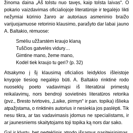
žinoma daina „Aš tolstu nuo tavęs, kaip tolsta laivas“. O
pokario vaizdavimas oficialiojoje literatūroje ir tegalėjo likti
nežymiai kūrinio žanro ar autoriaus asmeninio braižo
varijuojamuose retorinio klausimo, parašyto dar labai jauno
A. Baltakio, rėmuose:
Smėliu užžarstėm kraujo klaną
Tuščios gatvelės vidury…
Gimtine mano, žeme mano,
Kodėl tiek kraujo tu geri?
(p. 32)
Atsakymo į šį klausimą oficialios
leidyklos išleistoje
knygoje tiesiog negalėjo būti. A. Baltakio rinktinė rodo
nuoseklų poeto vadavimąsi iš literatūrai primestų
reikalavimų, nors bendroji sovietinės literatūros retorika
(pvz.,
Bresto tvirtovės, „Laike, pirmyn“ ir pan. topika) išlieka
atpažįstama, o rinktinės autorius ir nesiekia jos
paslėpti. Tik
nesu tikra, ar tas vadavimasis įdomus ne specialistams, ir
ar jaunesniems skaitytojams toji topika ką nors dar sako.
Gal ir klystu, bet perteklinis atrodo išsamus pasiteisinimas,