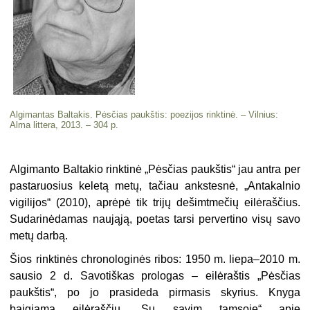
Algimantas Baltakis. Pėsčias paukštis: poezijos rinktinė. – Vilnius:
Alma littera, 2013. – 304 p.
Algimanto Baltakio rinktinė „Pėsčias paukštis“ jau antra per
pastaruosius keletą metų, tačiau ankstesnė,
„Antakalnio
vigilijos“ (2010), aprėpė tik trijų dešimtmečių eilėraščius.
Sudarinėdamas naująją, poetas tarsi pervertino visų savo
metų darbą.
Šios rinktinės chronologinės ribos:
1950 m. liepa–2010 m.
sausio 2 d. Savo
tiš
kas prologas – eilėraštis „Pėsčias
paukštis“, po jo prasideda pirmasis
skyrius. Knyga
baigiama eilėraščiu „Su savim tamsoje“ apie