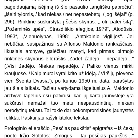
pageidaujamą išėjimą iš šio pasaulio „anglišku papročiu“:
„išeiti tylomis, / kad niekas / net nepastebėtų, / jog išėjai“ (p.
296). Rinktinė suskirstyta į šešis skyrius: „Toli, palei šilą“,
„Požeminės upės“, „Strazdiškio elegijos, 1979“, „Atodūsis,
1993“, „Vienuolynas, 1998“, „Antakalnio vigilijos“. Jei
nebūčiau susipažinusi su Alfonso Maldonio rankraščiais,
likusiais archyve, galėčiau manyti, kad pirmas pirmojo
rinktinės skyriaus eilė
raštis „Žadėt žadėjo – nepadėjo…“
(„Visi žadė
jo. Niekas nepadėjo. / Paliko vienus
mirkti
kraujuose. / Kaip mūrai
vyrai krito už idėją. / Virš jų plevena
vien Šventa Dvasia“), po kuriuo 1950 m. data, parašytas
jau šiais laikais. Tačiau vartydama išgeltusius A. Maldonio
archyvo lapelius esu patyrusi, kad jų karta jaunystėje yra
sukūrusi nemažai tuo metu nespausdintinų, niekam
nerodytinų tekstų. Tai tokie dar bekompromisinės jaunystės
reliktai. Paskui jau rašyti kitokie tekstai.
Prologinio eilėraščio „Pėsčias paukštis“ epigrafas – iš čekų
poeto
Iržio Šotolos: „Žmogus – tai pėsčias paukštis…“