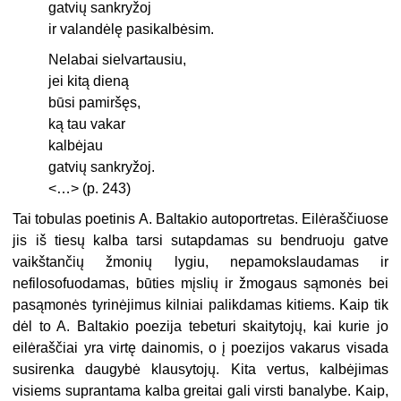
gatvių sankryžoj
ir valandėlę pasikalbėsim.
Nelabai sielvartausiu,
jei kitą dieną
būsi pamiršęs,
ką tau vakar
kalbėjau
gatvių sankryžoj.
<…>
(p. 243)
Tai tobulas poetinis A. Baltakio autoportretas. Eilėraščiuose
jis iš tiesų kalba tarsi sutapdamas su bendruoju gatve
vaikštančių žmonių lygiu, nepamokslaudamas ir
nefilosofuodamas, bū
ties mįslių ir žmogaus sąmonės bei
pasą
monės tyrinėjimus kilniai palikdamas kitiems. Kaip tik
dėl to A. Baltakio poezija tebeturi skaitytojų, kai kurie jo
eilėraščiai yra virtę dainomis, o į poezijos vakarus visada
susirenka daugybė klausytojų. Kita vertus, kalbėjimas
visiems suprantama kalba greitai gali virsti banalybe. Kaip,