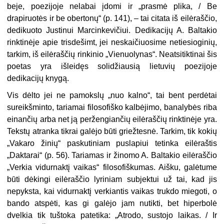
beje, poezijoje nelabai įdomi ir „prasmė plika, / Be
drapiruotės ir be obertonų“ (p. 141), – tai citata iš eilėraščio,
dedikuoto Justinui Marcinkevičiui. Dedikacijų A. Baltakio
rinktinėje apie trisdešimt, jei neskaičiuosime netiesioginių,
tarkim, iš eilėraščių rinkinio „Vienuolynas“. Neatsitiktinai šis
poetas yra išleidęs solidžiausią lietuvių poezijoje
dedikacijų knygą.
Vis dėlto jei ne pamokslų „nuo kalno“, tai bent perdėtai
sureikšminto, tariamai filosofiško kalbėjimo, banalybės riba
einančių arba net ją peržengiančių eilėraščių rinktinėje yra.
Tekstų atranka tikrai galėjo būti griežtesnė. Tarkim, tik kokių
„Vakaro žinių“ paskutiniam puslapiui tetinka eilėraštis
„Daktarai“ (p. 56). Tariamas ir žinomo A. Baltakio eilėraščio
„Verkia vidurnaktį vaikas“ filosofiškumas. Aišku, galėtume
būti dėkingi eilėraščio lyriniam subjektui už tai, kad jis
nepyksta, kai vidurnaktį verkiantis vaikas trukdo miegoti, o
bando atspėti, kas gi galėjo jam nutikti, bet hiperbolė
dvelkia tik tuštoka patetika: „Atrodo, sustojo laikas. / Ir