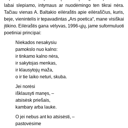
labai slepiamo, intymaus ar nuodėmingo ten tikrai nėra.
Tačiau vienas A. Baltakio eilėraštis apie eilėraščius, kuris,
beje, vienintelis ir tepavadintas „Ars poetica“, mane visiškai
įtikino. Eilėraštis gana vėlyvas, 1996-ųjų, jame suformuluoti
poetiniai principai:
Niekados nesakysiu
pamokslo nuo kalno:
ir tinkamo kalno nėra,
ir sakytojas menkas,
ir klausytojų maža,
o ir tie laiko neturi, skuba.
Jei norėsi
išklausyti manęs, –
atsisėsk priešais,
kambary arba lauke.
O jei nebus ant ko atsisėsti, –
pastovėsime