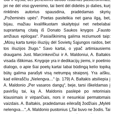
jei ne dėl viso gyvenimo, tai bent dėl didelės jo dalies, kurį
rinktinės autorius spausdina, pradėdamas skyrių
„Požeminės upės“. Poetas pasitelkia net gana ilgą, bet,
bijau, mažiau kvalifikuotam skaitytojui net nebelabai
suprantamą citatą iš Donato Saukos knygos „Fausto
amžiaus epilogas“. Pasiaiškinimą galima reziumuoti taip:
„Mūsų karta turėjo iliuzijų dėl Sovietų Sąjungos raidos, bet
tos iliuzijos žlugo.“ Savo kartai, o ypač artimiausiems
draugams Just. Marcinkevičiui ir A. Maldoniui, A. Baltakis
visada ištikimas. Knygoje yra ir dedikacijų jiems, ir poetinio
dialogo, o apie šiai poetų kartai labai būdingą kelio topiką
būtų galima parašyti visą netrumpą straipsnį. Yra aišku,
kad eilėraščiu „Nelengva…“ (p. 179) A. Baltakis atsiliepia į
A. Maldonio „Per vasaros dangų“, beje, tarsi iškeldamas į
paviršių tai, ką A. Maldonis paslėpė po retoriniais
klausimais ir virpančiais, nors ir nesunkiai permatomais
vaizdais. A. Baltakis, pradėdamas eilėraštį žodžiais „Mylėti
nelengva…“, A. Maldonio pustonius („Tai buvo ne žodis. Tai