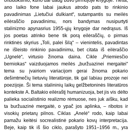
ortodoksinio, kurio dar daug buvo pirmojoje knygoje. Tiesa,
ano laiko fone labai jaukus atrodo pats to rinkinio
pavadinimas „Lietučiui dulkiant“, sutampantis su meilės
eilėraščio pavadinimu, nors bandymas nusipurtyti
stalinizmo apynasrius 1955-ųjų knygoje dar nedrąsus. Iš
jos poetas atrinko bene tik porą eilėraščių, o pirmas
rinktinės skyrius „Toli, palei šilą“ – vienintelis, pavadintas
ne išleisto rinkinio pavadinimu, bet citata iš eilėraščio
„Ugnelė“, virtusio žinoma daina. Cikle „Priemiesčio
berniokas“ vaizduojamos meilės „buržua
zinei mergaitei“
tema su įvairiom
variacijom gerai žinoma pokario
dešimtmečių lietuvių literatūroje, tik gal labiau prozoje nei
poezijoje. Ši tema stalininių laikų gelžbetoninės literatūros
kontekste A. Baltakio eilėraštį humanizuoja, bet jis vis dėlto
palieka socialistinio realizmo rėmuose, nes juk aišku, kad
ta buržuazinė mergaitė, o ypač jos aplinka, – ribotos ir
visokių prietarų pilnos. Ciklas „Anelė“ rodo, kaip labai
pamažu keitėsi socrealistinė pokario kovų interpretacija.
Beje, kaip tik iš šio ciklo, parašyto 1951–1956 m., yra