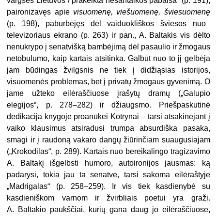
vargšės Lietuvos / prakeikta nesantaikos pabaisa“ (p. 191),
paironizavęs apie
visuomenę,
viešuomenę, šviesuomenę
(p. 198), paburbėjęs dėl vaiduokliškos šviesos nuo
televizo
riaus ekrano (p. 263) ir pan., A. Baltakis vis dėlto
nenukrypo į senatvišką bambėjimą dėl pasaulio ir žmogaus
netobulumo, kaip kartais atsitinka. Galbūt
nuo to jį gelbėja
jam būdingas žvilgsnis
ne tiek į didžiąsias istorijos,
visuomenės problemas, bet į privatų žmogaus gyvenimą. O
jame užteko eilėraščiuose
įrašytų dramų („Galupio
elegijos“, p. 278–282) ir džiaugsmo. Priešpaskutinė
dedikacija knygoje proanūkei Kotrynai – tarsi atsakinėjant į
vaiko klausimus atsiradusi trumpa absurdiška pasaka,
smagi ir į raudoną vakaro dangų žiūrinčiam suaugusiajam
(„Krokodilas“, p. 289). Kartais nuo bereikalingo tragizavimo
A. Baltakį išgelbsti humoro, autoironijos jausmas: ką
padarysi, tokia jau ta senatvė, tarsi sakoma eilėraštyje
„Madrigalas“ (p. 258–259). Ir vis tiek kasdienybė su
kasdieniškom varnom ir žvirbliais poetui yra graži.
A. Baltakio paukščiai, kurių gana daug jo eilėraščiuose,