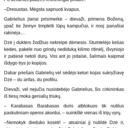
–Dresuotas. Mėgsta sapnuoti kvapus.
Gabrielius įtariai prisimerkė – dievaži, primena Boženą,
ypač tie žemyn timptelti lūpų kampučiai, ir nosį panašiai
rakinėja…
Dzė į dukters žodžius nekreipė dėmesio. Stumtelėjo kelias
kėdes, pakėlė nuo grindų nediduką kilimo ritinėlį, išvyniojo
ir patiesė netoli durų. Vos ant jo įsitaisė, šalimais kaipmat
išdygo trys jo kopijos.
Dabar priešais Gabrielių vėl sėdėjo keturi kojas sukryžiavę
Dzė – du anfas, du profiliu.
Dievaži, vėl nejučia nusistebėjo Gabrielius, šis cirkininkas
iš tiesų moka genialių triukų.
– Karabasas Barabasas duris atblokuos tik nutilus
paskutiniam operos akordui, – suinkštė vienas iš trijų vyrų.
–Nemokyk dieduko kosėti! – atsainiai jį nutildė Dzė ir,