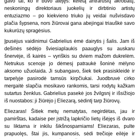
gavo tai, ko ir buvo atėjęs: keletą antrarūšių akrobatų,
neskoningų direktoriaus juokelių ir dirbtinio artistų
entuziazmo – po kiekvieno triuko jų veidai nušvisdavo
plačia šypsena, nors žiūrovai gana abejingai triauškė savo
kukurūzų spragėsius.
Įpusėjus vaidinimui Gabrielius ėmė dairytis į šalis. Jam iš
dešinės sėdėjo šviesiaplaukis paauglys su auskaru
šnervėje, iš kairės – vyriškis su dviem mažom dukrelėm.
Netrukus scenoje jo dėmesį patraukė šoninė mėlyno
aksomo užuolaida. Ji subangavo, šiek tiek prasiskleidė ir
tarpelyje pasirodė tamsūs kirpčiukai. Juodbruvė cirko
mergaitė slapčia mosikavo rankomis, tarsi rodytų kažkam
sutartus ženklus. Gabrielius pasekė jos žvilgsnį ir išsižiojo
iš nuostabos: ji žiūrėjo į Eliezarą, sėdintį tarp žiūrovų.
Eliezaras! Šitiek metų nematytas, negirdėtas, jau ir
pamirštas, kadaise per įstrižą lapkričio lietų išėjęs iš dvaro
su liktarna ir inkilu šikšnosparniams! Eliezaras, pulte
prapuolęs, štai jis, kumpanosis, sėdi trečioje eilėje ir