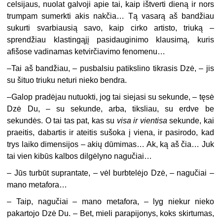
celsijaus, nuolat galvoji apie tai, kaip ištverti dieną ir nors
trumpam sumerkti akis nakčia… Tą vasarą aš bandžiau
sukurti svarbiausią savo, kaip cirko artisto, triuką –
sprendžiau klastingąjį pasidauginimo klausimą, kuris
afišose vadinamas ketvirčiavimo fenomenu…
–
Tai aš bandžiau, – pusbalsiu patikslino tikrasis Dzė, – jis
su šituo triuku neturi nieko bendra.
–
Galop pradėjau nutuokti, jog tai siejasi su sekunde, – tęsė
Dzė Du, – su sekunde, arba, tiksliau, su erdve be
sekundės. O tai tas pat, kas su
visa ir vientisa
sekunde, kai
praeitis, dabartis ir ateitis sušoka į viena, ir pasirodo, kad
trys laiko dimensijos – akių dūmimas… Ak, ką aš čia… Juk
tai vien kibūs kalbos dilgėlyno nagučiai…
– Jūs turbūt suprantate, – vėl burbtelėjo Dzė, – nagučiai –
mano metafora…
– Taip, nagučiai – mano metafora, – lyg niekur nieko
pakartojo Dzė Du. – Bet, mieli parapijonys, koks skirtumas,