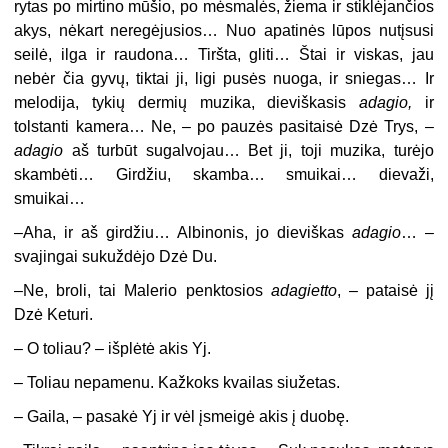
rytas po mirtino mūšio, po mėsmalės, žiema ir stiklėjančios
akys, nėkart neregėjusios… Nuo apatinės lūpos nutįsusi
seilė, ilga ir raudona… Tiršta, gliti… Štai ir viskas, jau
nebėr čia gyvų, tiktai ji, ligi pusės nuoga, ir sniegas… Ir
melodija, tykių dermių muzika, dieviškasis
adagio,
ir
tolstanti kamera… Ne, – po pauzės pasitaisė Dzė Trys, –
adagio
aš turbūt sugalvojau… Bet ji, toji muzika, turėjo
skambėti… Girdžiu, skamba… smuikai… dievaži,
smuikai…
–
Aha, ir aš girdžiu… Albinonis, jo dieviškas
adagio
… –
svajingai sukuždėjo Dzė Du.
–
Ne, broli, tai Malerio penktosios
adagietto
, – pataisė jį
Dzė Keturi.
– O toliau? – išplėtė akis Yj.
– Toliau nepamenu. Kažkoks kvailas siužetas.
– Gaila, – pasakė Yj ir vėl įsmeigė akis į duobę.