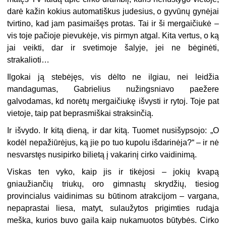
darė kažin kokius automatiškus judesius, o gyvūnų gynėjai
tvirtino, kad jam pasimaišęs protas. Tai ir ši mergaičiukė –
vis toje pačioje pievukėje, vis pirmyn atgal. Kita vertus, o ką
jai veikti, dar ir svetimoje šalyje, jei ne bėginėti,
strakalioti…
Ilgokai ją stebėjęs, vis dėlto ne ilgiau, nei leidžia
mandagumas, Gabrielius nužingsniavo paežere
galvodamas, kd norėtų mergaičiukę išvysti ir rytoj. Toje pat
vietoje, taip pat beprasmiškai straksinčią.
Ir išvydo. Ir kitą dieną, ir dar kitą. Tuomet nusišypsojo: „O
kodėl nepažiūrėjus, ką jie po tuo kupolu išdarinėja?“ – ir nė
nesvarstęs nusipirko bilietą į vakarinį cirko vaidinimą.
Viskas ten vyko, kaip jis ir tikėjosi – jokių kvapą
gniaužiančių triukų, oro gimnastų skrydžių, tiesiog
provincialus vaidinimas su būtinom atrakcijom – vargana,
nepaprastai liesa, matyt, sulaužytos prigimties rudąja
meška, kurios buvo gaila kaip nukamuotos būtybės. Cirko