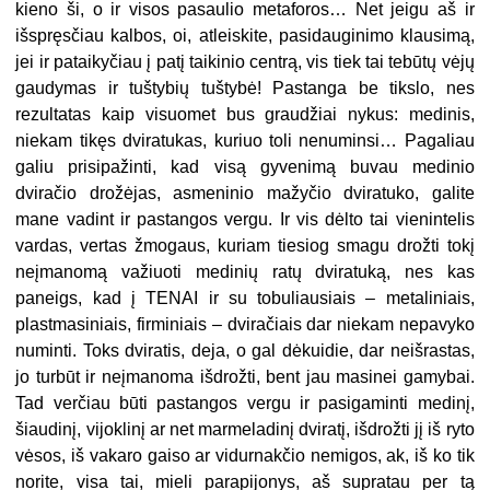
kieno ši, o ir visos pasaulio metaforos… Net jeigu aš ir
išspręsčiau kalbos, oi, atleiskite, pasidauginimo klausimą,
jei ir pataikyčiau į patį taikinio centrą, vis tiek tai tebūtų vėjų
gaudymas ir tuštybių tuštybė! Pastanga be tikslo, nes
rezultatas kaip visuomet bus graudžiai nykus: medinis,
niekam tikęs dviratukas, kuriuo toli nenuminsi… Pagaliau
galiu prisipažinti, kad visą gyvenimą buvau medinio
dviračio drožėjas, asmeninio mažyčio dviratuko, galite
mane vadint ir pastangos vergu. Ir vis dėlto tai vienintelis
vardas, vertas žmogaus, kuriam tiesiog smagu drožti tokį
neįmanomą važiuoti medinių ratų dviratuką, nes kas
paneigs, kad į TENAI ir su tobuliausiais – metaliniais,
plastmasiniais, firminiais – dviračiais dar niekam nepavyko
numinti. Toks dviratis, deja, o gal dėkuidie, dar neišrastas,
jo turbūt ir neįmanoma išdrožti, bent jau masinei gamybai.
Tad verčiau būti pastangos vergu ir pasigaminti medinį,
šiaudinį, vijoklinį ar net marmeladinį dviratį, išdrožti jį iš ryto
vėsos, iš vakaro gaiso ar vidurnakčio nemigos, ak, iš ko tik
norite, visa tai, mieli parapijonys, aš supratau per tą