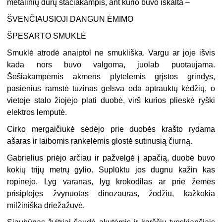
metalinių durų stačiakampis, ant kurio buvo iškalta –
ŠVENČIAUSIOJI DANGUN ĖMIMO
ŠPESARTO SMUKLĖ
Smuklė atrodė anaiptol ne smukliška. Vargu ar joje išvis
kada nors buvo valgoma, juolab puotaujama.
Šešiakampėmis akmens plytelėmis grįstos grindys,
pasienius ramstė tuzinas gelsva oda aptrauktų kėdžių, o
vietoje stalo žiojėjo plati duobė, virš kurios plieskė ryški
elektros lemputė.
Cirko mergaičiukė sėdėjo prie duobės krašto rydama
ašaras ir laibomis rankelėmis glostė sutinusią čiurną.
Gabrielius priėjo arčiau ir pažvelgė į apačią, duobė buvo
kokių trijų metrų gylio. Suplūktu jos dugnu kažin kas
ropinėjo. Lyg varanas, lyg krokodilas ar prie žemės
prisiplojęs žvynuotas dinozauras, žodžiu, kažkokia
milžiniška driežažuvė.