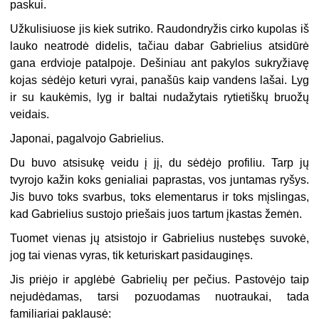
paskui.
Užkulisiuose jis kiek sutriko. Raudondryžis cirko kupolas iš
lauko neatrodė didelis, tačiau dabar Gabrielius atsidūrė
gana erdvioje patalpoje. Dešiniau ant pakylos sukryžiavę
kojas sėdėjo keturi vyrai, panašūs kaip vandens lašai. Lyg
ir su kaukėmis, lyg ir baltai nudažytais rytietiškų bruožų
veidais.
Japonai, pagalvojo Gabrielius.
Du buvo atsisukę veidu į jį, du sėdėjo profiliu. Tarp jų
tvyrojo kažin koks genialiai paprastas, vos juntamas ryšys.
Jis buvo toks svarbus, toks elementarus ir toks mįslingas,
kad Gabrielius sustojo priešais juos tartum įkastas žemėn.
Tuomet vienas jų atsistojo ir Gabrielius nustebęs suvokė,
jog tai vienas vyras, tik keturiskart pasidauginęs.
Jis priėjo ir apglėbė Gabrielių per pečius. Pastovėjo taip
nejudėdamas, tarsi pozuodamas nuotraukai, tada
familiariai paklausė: