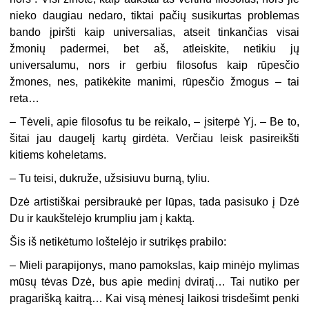
nieko daugiau nedaro, tiktai pačių susikurtas problemas
bando įpiršti kaip universalias, atseit tinkančias visai
žmonių padermei, bet aš, atleiskite, netikiu jų
universalumu, nors ir gerbiu filosofus kaip rūpesčio
žmones, nes, patikėkite manimi, rūpesčio žmogus – tai
reta…
– Tėveli, apie filosofus tu be reikalo, – įsiterpė Yj. – Be to,
šitai jau daugelį kartų girdėta. Verčiau leisk pasireikšti
kitiems koheletams.
– Tu teisi, dukruže, užsisiuvu burną, tyliu.
Dzė artistiškai persibraukė per lūpas, tada pasisuko į Dzė
Du ir kaukštelėjo krumpliu jam į kaktą.
Šis iš netikėtumo loštelėjo ir sutrikęs prabilo:
– Mieli parapijonys, mano pamokslas, kaip minėjo mylimas
mūsų tėvas Dzė, bus apie medinį dviratį… Tai nutiko per
pragarišką kaitrą… Kai visą mėnesį laikosi trisdešimt penki