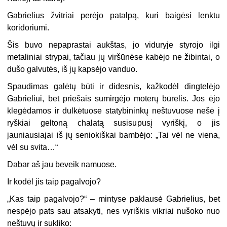
Gabrielius žvitriai perėjo patalpą, kuri baigėsi lenktu
koridoriumi.
Šis buvo nepaprastai aukštas, jo viduryje styrojo ilgi
metaliniai strypai, tačiau jų viršūnėse kabėjo ne žibintai, o
dušo galvutės, iš jų kapsėjo vanduo.
Spaudimas galėtų būti ir didesnis, kažkodėl dingtelėjo
Gabrieliui, bet priešais sumirgėjo moterų būrelis. Jos ėjo
klegėdamos ir dulkėtuose statybininkų neštuvuose nešė į
ryškiai geltoną chalatą susisupusį vyriškį, o jis
jauniausiajai iš jų seniokiškai bambėjo: „Tai vėl ne viena,
vėl su svita…“
Dabar aš jau beveik namuose.
Ir kodėl jis taip pagalvojo?
„Kas taip pagalvojo?“ – mintyse paklausė Gabrielius, bet
nespėjo pats sau atsakyti, nes vyriškis vikriai nušoko nuo
neštuvų ir sukliko: