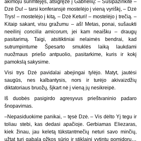
akimoju surimtėjęs, atsigręžė į Gabrielių: – Susipažinkite –
Dzė Du! – tarsi konferansjė mostelėjo į vieną vyriškį, – Dzė
Trys! – mostelėjo į kitą, – Dzė Keturi! – mostelėjo į trečią. –
Kitaip sakant, visu gražumu – aš! Metas, ponai, sušaukti
neeilinį
concilia
amicorum,
jei kam neaišku – draugų
pasitarimą. Taigi, atsitiktiniai nelaimės bendrai, kad
sutrumpintume Špesarto smuklės laiką laukdami
nuožmaus priešo antpuolio, pasitarkime, kuris ir kokį
pamokslą sakysime.
Visi trys Dzė pavidalai abejingai tylėjo. Matyt, jautėsi
saugūs, nes kalbantysis, nors ir turėjo akivaizdžių
diktatoriaus bruožų, šįkart nė į vieną jų nesikreipė.
Iš duobės pasigirdo agresyvus prieštvaninio padaro
šnopavimas.
–Nepasiduokime panikai, – tęsė Dzė. – Vis dėlto Yj tegu ir
toliau stebi, kas dedasi apačioje. Gerbiamas Eliezaras,
kiek žinau, jau keletą tūkstantmečių neturi savo minčių,
užtat turi gabalą ožkos sūrio ir stiklainį vytintų pomidorų…