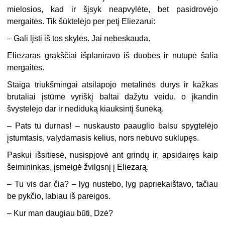
mielosios, kad ir šįsyk neapvylėte, bet pasidrovėjo
mergaitės. Tik šūktelėjo per petį Eliezarui:
– Gali lįsti iš tos skylės. Jai nebeskauda.
Eliezaras grakščiai išplaniravo iš duobės ir nutūpė šalia
mergaitės.
Staiga triukšmingai atsilapojo metalinės durys ir kažkas
brutaliai įstūmė vyriškį baltai dažytu veidu, o įkandin
švystelėjo dar ir nediduką kiauksintį šunėką.
– Pats tu durnas! – nuskausto paauglio balsu spygtelėjo
įstumtasis, valydamasis kelius, nors nebuvo suklupęs.
Paskui išsitiesė, nusispjovė ant grindų ir, apsidairęs kaip
šeimininkas, įsmeigė žvilgsnį į Eliezarą.
– Tu vis dar čia? – lyg nustebo, lyg papriekaištavo, tačiau
be pykčio, labiau iš pareigos.
– Kur man daugiau būti, Dzė?