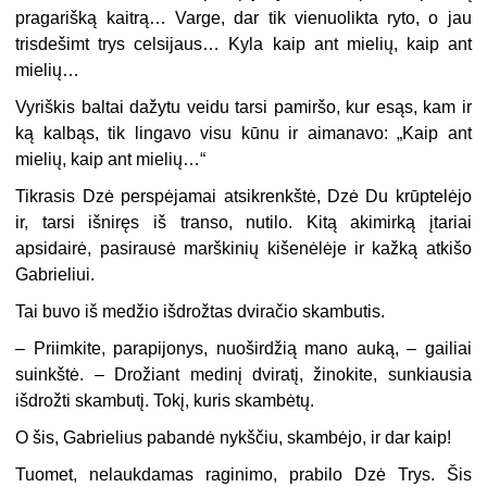
pragarišką kaitrą… Varge, dar tik vienuolikta ryto, o jau
trisdešimt trys celsijaus… Kyla kaip ant mielių, kaip ant
mielių…
Vyriškis baltai dažytu veidu tarsi pamiršo, kur esąs, kam ir
ką kalbąs, tik lingavo visu kūnu ir aimanavo: „Kaip ant
mielių, kaip ant mielių…“
Tikrasis Dzė perspėjamai atsikrenkštė, Dzė Du krūptelėjo
ir, tarsi išniręs iš transo, nutilo. Kitą akimirką įtariai
apsidairė, pasirausė marškinių kišenėlėje ir kažką atkišo
Gabrieliui.
Tai buvo iš medžio išdrožtas dviračio skambutis.
– Priimkite, parapijonys, nuoširdžią mano auką, – gailiai
suinkštė. – Drožiant medinį dviratį, žinokite, sunkiausia
išdrožti skambutį. Tokį, kuris skambėtų.
O šis, Gabrielius pabandė nykščiu, skambėjo, ir dar kaip!
Tuomet, nelaukdamas raginimo, prabilo Dzė Trys. Šis