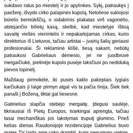
sukdavo ratus po miestelį ir jo apylinkes. Sykį, patraukęs į
paežerę, išvydo cirko palapinės kupolą. Netoliese sukiojosi
būrelis berniūkščių, o sidabrinis plakatas virš vagonėlio,
atstojančio bilietų kasą, skelbė, kad miestelyje ištisą
savaitę viešės vienintelis ir nepakartojamas cirkas, kurio
direktorius iš Lietuvos, tačiau artistai – įvairių šalių geriausi
profesionalai. Ši reklaminė klišė, tiesą sakant, nebūtų
patraukusi Gabrieliaus dėmesio, jei ne juodbruvė
mergaičiukė, pietinėje kupolo pusėje laksčiusi po nediduką
pievos lopinėlį.
Maždaug pirmokėlė, iki pusės kaklo pakirptais lygiais
karčiukais ji laigė pirmyn atgal vis ta pačia linija. Šiek tiek
panaši į Boženą, tiktai gal liesesnė.
Gabrielius slapčia stebėjo mergaitę. Įdegusi saulėje,
tikriausiai iš Pietų Europos, tvarkingai aprengta, tačiau
tasai mechaniškas jos lakstymas truputį glumino. Prieš
kelias dienas Raudonojoje rezidencijoje Gabrielius buvo
matęs TV laidą apie cirko dramblį, kuris nenustygo vietoje,