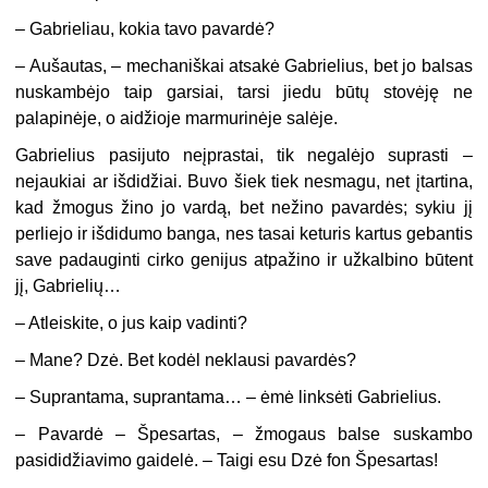
– Gabrieliau, kokia tavo pavardė?
– Aušautas, – mechaniškai atsakė Gabrielius, bet jo balsas
nuskambėjo taip garsiai, tarsi jiedu būtų stovėję ne
palapinėje, o aidžioje marmurinėje salėje.
Gabrielius pasijuto neįprastai, tik negalėjo suprasti –
nejaukiai ar išdidžiai. Buvo šiek tiek nesmagu, net įtartina,
kad žmogus žino jo vardą, bet nežino pavardės; sykiu jį
perliejo ir išdidumo banga, nes tasai keturis kartus gebantis
save padauginti cirko genijus atpažino ir užkalbino būtent
jį, Gabrielių…
– Atleiskite, o jus kaip vadinti?
– Mane? Dzė. Bet kodėl neklausi pavardės?
– Suprantama, suprantama… – ėmė linksėti Gabrielius.
– Pavardė – Špesartas, – žmogaus balse suskambo
pasididžiavimo gaidelė. – Taigi esu Dzė fon Špesartas!