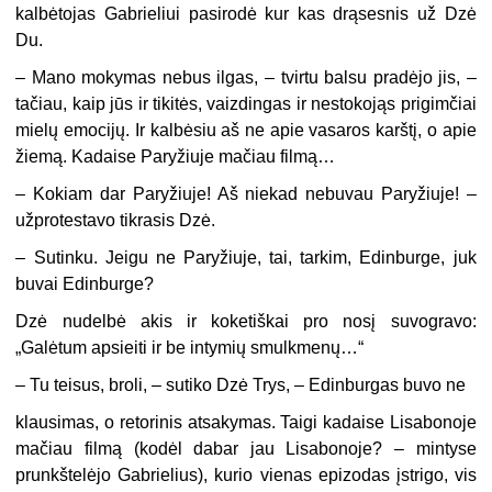
kalbėtojas Gabrieliui pasirodė kur kas drąsesnis už Dzė
Du.
– Mano mokymas nebus ilgas, – tvirtu balsu pradėjo jis, –
tačiau, kaip jūs ir tikitės, vaizdingas ir nestokojąs prigimčiai
mielų emocijų. Ir kalbėsiu aš ne apie vasaros karštį, o apie
žiemą. Kadaise Paryžiuje mačiau filmą…
– Kokiam dar Paryžiuje! Aš niekad nebuvau Paryžiuje! –
užprotestavo tikrasis Dzė.
– Sutinku. Jeigu ne Paryžiuje, tai, tarkim, Edinburge, juk
buvai Edinburge?
Dzė nudelbė akis ir koketiškai pro nosį suvogravo:
„Galėtum apsieiti ir be intymių smulkmenų…“
– Tu teisus, broli, – sutiko Dzė Trys, – Edinburgas buvo ne
klausimas, o retorinis atsakymas. Taigi kadaise Lisabonoje
mačiau filmą (kodėl dabar jau Lisabonoje? – mintyse
prunkštelėjo Gabrielius), kurio vienas epizodas įstrigo, vis