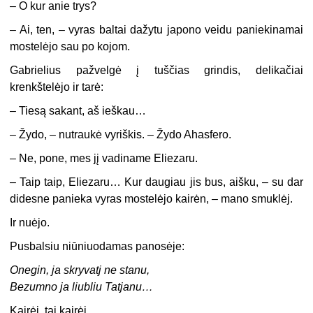
– O kur anie trys?
– Ai, ten, – vyras baltai dažytu japono veidu paniekinamai
mostelėjo sau po kojom.
Gabrielius pažvelgė į tuščias grindis, delikačiai
krenkštelėjo ir tarė:
– Tiesą sakant, aš ieškau…
– Žydo, – nutraukė vyriškis. – Žydo Ahasfero.
– Ne, pone, mes jį vadiname Eliezaru.
– Taip taip, Eliezaru… Kur daugiau jis bus, aišku, – su dar
didesne panieka vyras mostelėjo kairėn, – mano smuklėj.
Ir nuėjo.
Pusbalsiu niūniuodamas panosėje:
Onegin, ja skryvatj ne stanu,
Bezumno ja liubliu Tatjanu…
Kairėj, tai kairėj.