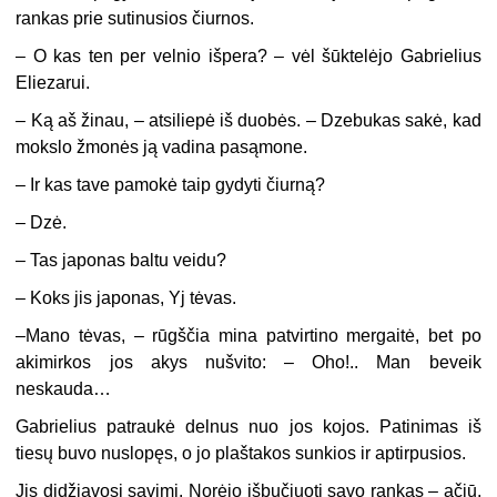
rankas prie sutinusios čiurnos.
– O kas ten per velnio išpera? – vėl šūktelėjo Gabrielius
Eliezarui.
– Ką aš žinau, – atsiliepė iš duobės. – Dzebukas sakė, kad
mokslo žmonės ją vadina pasąmone.
– Ir kas tave pamokė taip gydyti čiurną?
– Dzė.
– Tas japonas baltu veidu?
– Koks jis japonas, Yj tėvas.
–Mano tėvas, – rūgščia mina patvirtino mergaitė, bet po
akimirkos jos akys nušvito: – Oho!.. Man beveik
neskauda…
Gabrielius patraukė delnus nuo jos kojos. Patinimas iš
tiesų buvo nuslopęs, o jo plaštakos sunkios ir aptirpusios.
Jis didžiavosi savimi. Norėjo išbučiuoti savo rankas – ačiū,