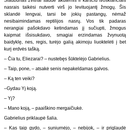
Siaubūnas žvitriai šaudė akutėmis ir karščiu tvoskiančiais
nasrais taikėsi nutverti virš jo levituojantį žmogų. Šis
sklandė lengvai, tarsi be jokių pastangų, nėmaž
nesibaimindamas reptilijos nasrų. Vos tik padaras
nerangiai pašokdavo ketindamas jį sučiupti, žmogus
kaipmat išsisukdavo, smagiai erzindamas žvynuotą
baidyklę, nes, regis, turėjo galią akimoju liuoktelėti į bet
kurį erdvės tašką.
– Čia tu, Eliezarai? – nustebęs šūktelėjo Gabrielius.
– Taip, pone, – atsakė senis nepakeldamas galvos.
– Ką ten veiki?
–Gydau Yj koją.
– Yj?
– Mano koją, – paaiškino mergaičiukė.
Gabrielius priklaupė šalia.
– Kas taip gydo, – suniurnėjo, – nebijok, – ir priglaudė