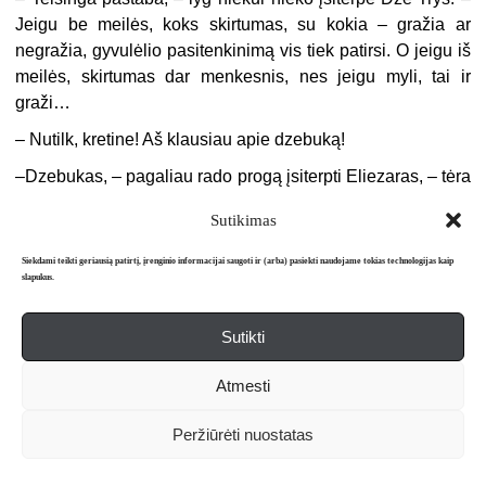
Jeigu be meilės, koks skirtumas, su kokia – gražia ar
negražia, gyvulėlio pasitenkinimą vis tiek patirsi. O jeigu iš
meilės, skirtumas dar menkesnis, nes jeigu myli, tai ir
graži…
– Nutilk, kretine! Aš klausiau apie dzebuką!
–
Dzebukas, – pagaliau rado progą įsiterpti Eliezaras, – tėra
paprasčiausia
anatta
. Jis beveik nematomas, tiesa, sykiais
Sutikimas
kai kas jį girdi, bet retas. Nesijaudinkit, daugiau neprabils.
Be to, – liūdnokai palingavo galva kumpanosis, –
Siekdami teikti geriausią patirtį, įrenginio informacijai saugoti ir (arba) pasiekti naudojame tokias technologijas kaip
Dzebukas dainavo visai ne apie tai, ką pagalvojote, nes
slapukus.
yra niekatrosios giminės.
Sutikti
Gabrielius iš visų tų kalbų tik šypsojosi į ūsą, jautė netgi
tam tikrą pranašumą prieš tuos keturis, nes Dzebuką buvo
Atmesti
ne sykį matęs, o anie, atrodo, apie nesybes ničnieko
nebuvo girdėję.
Peržiūrėti nuostatas
Po šios visus kiek sutrikdžiusios emocinės iškrovos Dzė
vėl perėmė iniciatyvą į savo rankas ir paskelbė, kad atėjo