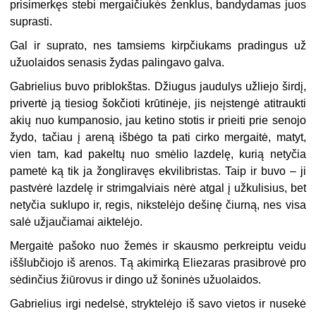
prisimerkęs stebi mergaičiukės ženklus, bandydamas juos
suprasti.
Gal ir suprato, nes tamsiems kirpčiukams pradingus už
užuolaidos senasis žydas palingavo galva.
Gabrielius buvo priblokštas. Džiugus jaudulys užliejo širdį,
privertė ją tiesiog šokčioti krūtinėje, jis neįstengė atitraukti
akių nuo kumpanosio, jau ketino stotis ir prieiti prie senojo
žydo, tačiau į areną išbėgo ta pati cirko mergaitė, matyt,
vien tam, kad pakeltų nuo smėlio lazdelę, kurią netyčia
pametė ką tik ja žongliravęs ekvilibristas. Taip ir buvo – ji
pastvėrė lazdelę ir strimgalviais nėrė atgal į užkulisius, bet
netyčia suklupo ir, regis, nikstelėjo dešinę čiurną, nes visa
salė užjaučiamai aiktelėjo.
Mergaitė pašoko nuo žemės ir skausmo perkreiptu veidu
iššlubčiojo iš arenos. Tą akimirką Eliezaras prasibrovė pro
sėdinčius žiūrovus ir dingo už šoninės užuolaidos.
Gabrielius irgi nedelsė, stryktelėjo iš savo vietos ir nusekė