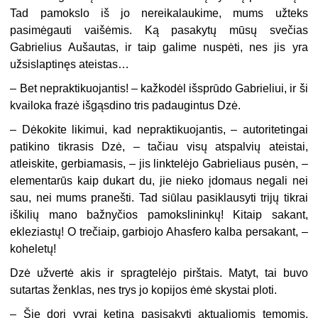
Tad pamokslo iš jo nereikalaukime, mums užteks
pasimėgauti vaišėmis. Ką pasakytų mūsų svečias
Gabrielius Aušautas, ir taip galime nuspėti, nes jis yra
užsislaptinęs ateistas…
– Bet nepraktikuojantis! – kažkodėl išsprūdo Gabrieliui, ir ši
kvailoka frazė išgąsdino tris padaugintus Dzė.
– Dėkokite likimui, kad nepraktikuojantis, – autoritetingai
patikino tikrasis Dzė, – tačiau visų atspalvių ateistai,
atleiskite, gerbiamasis, – jis linktelėjo Gabrieliaus pusėn, –
elementarūs kaip dukart du, jie nieko įdomaus negali nei
sau, nei mums pranešti. Tad siūlau pasiklausyti trijų tikrai
iškilių mano bažnyčios pamokslininkų! Kitaip sakant,
ekleziastų! O trečiaip, garbiojo Ahasfero kalba persakant, –
koheletų!
Dzė užvertė akis ir spragtelėjo pirštais. Matyt, tai buvo
sutartas ženklas, nes trys jo kopijos ėmė skystai ploti.
– Šie dori vyrai ketina pasisakyti aktualiomis temomis,