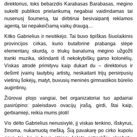
direktorius, toks bebarzdis Karabasas Barabasas, mėgino
sukelti publikos prielankumą negabiai vaidindamas tai
nusenusį šoumeną, tai dirbtinai besivaipantį reklamos
agentą, tai nepakeičiamą vaikų draugą…
Kitko Gabrielius ir nesitikėjo. Tai buvo tipiškas šiuolaikinis
provincijos cirkas, kurio butaforinė prabanga slėpė
elementarų skurdą, o triukų banalumą mėgino užgožti
tranki muzika, sklindanti iš nekokybiškų garso kolonėlių.
Viskas atrodė primityvu kaip dukart du – direktorius ir
dešimt įvairių tautybių artistų, neskaitant trijų persirpusių
vietinių šokėjų, matyt, buvusių meninės gimnastikos būrelio
augintinių.
Žiūrovai plojo vangiai, bet organizatoriai tuo apdairiai
pasirūpino: paleisdavo ovacijų įrašą, girdi, štai kaip,
gerbiamieji, reikia mums ploti!
Vis dėlto Gabrielius nenusivylė, jį viskas tenkino, išskyrus,
žinoma, nukamuotą mešką. Šią pavakarę po cirko kupolu