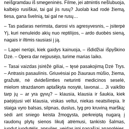
neišgramdau iš smegeninės. Filme, jei atmintis nešlubuoja,
kalbėjo rusiškai, tai gal jis rusų? Juolab kad rodė žiemą,
tiesa, gana švelnią, tai gal ne rusų…
– Tas padaras nerimsta, darosi vis agresyvesnis, – įsiterpė
Yj, kuri nenuleido akių nuo reptilijos, – ardo duobės sieną,
nagais ir iltimis rausiasi į ją.
– Lapei nerūpi, kiek gaidys kainuoja, – išdidžiai išpyškino
Dzė. – Opera dar neįpusėjo, turime marias laiko.
–
Tasai vaizdas įsirėžė giliai, – tęsė pasakojimą Dzė Trys.
– Antrasis pasaulinis. Griuvėsiai po žiauraus mūšio, žiema,
gražutė, nė dvidešimties neturinti medicinos seselė,
mielom strazdanom aptaškyta nosytė, lavonai… Ji vaikšto
tarp jų – ar yra gyvų? – klausia, klausia ir šaukia, kiek
paėjėjusi vėl klausia, viskas veltui, niekas neatsiliepia. Ir
staiga vyro balsas, silpnas, duslus, lyg pro kruviną maršką;
sėdi ant sniego keista žmogysta, perkreiptą nugarą į
raudonų plytų sienos likutį atrėmusi, tankisto šalmas,
juodut juodutėlis, apsvilęs, veidas irgi panašiai apanglėjęs,