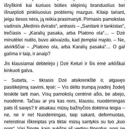
išryškinti kai kuriuos būties slėpinių branduolius bei
išnarplioti pinkliuosius problemų mazgus. Kitaip tariant,
jeigu tiesos nėra, ją reikia prasimanyti. Pirmasis pamokslas
vadinsis „Medinis dviratis“, antrasis – „Sanitarė ir tankistas“,
trečiasis – „Karalių pasaka, arba Platono ola“… – Dzė
minutėlei nutilo, buvo akivaizdu, kad įtemptai mąsto. – Ne,
atvirkščiai – „Platono ola, arba Karalių pasaka“… O gal
galima ir taip, ir anaip?
Jis klausiamai dėbtelėjo į Dzė Keturi ir šis ėmė arkliškai
kinkuoti galva.
– Sutarta, – tikrasis Dzė atsikrenkštė ir, atgavęs
pasitikėjimą savimi, tęsė: – Vis dėlto trumpą įvadinį žodelį
leiskite tarti man. Visų pamokslų centrinė ašis, be abejo,
nuodėmė. Tačiau ar yra kas nors, klausiu, nuodėmingas
pats iš savęs? Ir atsakau: mūsų bažnyčios doktrina teigia –
ne, ne ir ne! Nuodėmingas, taip sakant, deformuotas,
neleistinai iškreiptas yra tiktai mūsų santykis su tuo „kuo
nors“. Visi žinote, kaip aukštai aš vertinu filosofus, nors jie