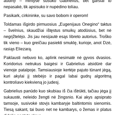
audinį! – mintyse sušuko Gabrielius, bet garsiai to
nepasakė, tik apsisuko ir nupėdino toliau.
Pasikark, cirkininke, su savo bobom ir operom!
Toldamas išgirdo pirmuosius „Eugenijaus Onegino“ taktus
– švelnius, skaudžiai ištęstus smuikų atodūsius, bet nė
negrįžtelėjo. Jis jau nesijautė esąs libreto autorius. Troško
tik vieno – kuo greičiau pasiekti smuklę, kurioje, anot Dzė,
rasiąs Eliezarą.
Paklausti nebuvo ko, aplink nesimatė nė gyvos dvasios.
Koridorius netrukus baigėsi ir Gabrielius atsidūrė dar
vienoje patalpoje. Tamsiausioje kertėje pajuto tūnant jėgą,
kuri akylai jį stebėjo ir pagal labai gudrų algoritmą
kontroliavo kiekvieną jo judesį.
Gabrielius panūdo kuo skubiau iš čia ištrūkti, tačiau jėga jį
sukaustė, neleido žengti nė žingsnio. Kai akys apsiprato
tamsoje, susivokė stovįs kambaryje baltintomis sienomis.
Tiesą sakant, tai buvo net ne kambarys, o žemas ir platus