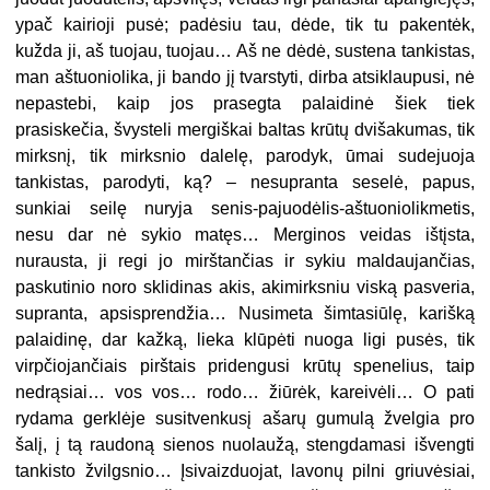
ypač kairioji pusė; padėsiu tau, dėde, tik tu pakentėk,
kužda ji, aš tuojau, tuojau… Aš ne dėdė, sustena tankistas,
man aštuoniolika, ji bando jį tvarstyti, dirba atsiklaupusi, nė
nepastebi, kaip jos prasegta palaidinė šiek tiek
prasiskečia, švysteli mergiškai baltas krūtų dvišakumas, tik
mirksnį, tik mirksnio dalelę, parodyk, ūmai sudejuoja
tankistas, parodyti, ką? – nesupranta seselė, papus,
sunkiai seilę nuryja senis-pajuodėlis-aštuoniolikmetis,
nesu dar nė sykio matęs… Merginos veidas ištįsta,
nurausta, ji regi jo mirštančias ir sykiu maldaujančias,
paskutinio noro sklidinas akis, akimirksniu viską pasveria,
supranta, apsisprendžia… Nusimeta šimtasiūlę, karišką
palaidinę, dar kažką, lieka klūpėti nuoga ligi pusės, tik
virpčiojančiais pirštais pridengusi krūtų spenelius, taip
nedrąsiai… vos vos… rodo… žiūrėk, kareivėli… O pati
rydama gerklėje susitvenkusį ašarų gumulą žvelgia pro
šalį, į tą raudoną sienos nuolaužą, stengdamasi išvengti
tankisto žvilgsnio… Įsivaizduojat, lavonų pilni griuvėsiai,