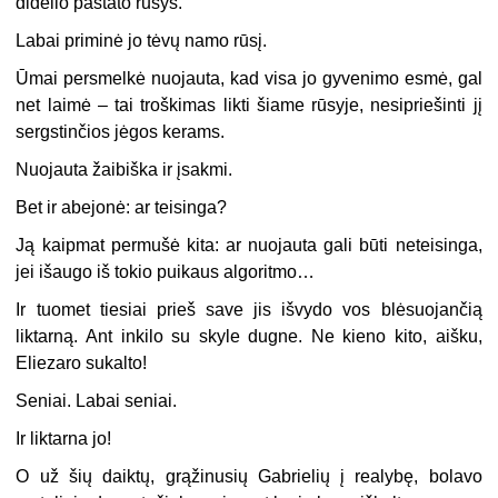
didelio pastato rūsys.
Labai priminė jo tėvų namo rūsį.
Ūmai persmelkė nuojauta, kad visa jo gyvenimo esmė, gal
net laimė – tai troškimas likti šiame rūsyje, nesipriešinti jį
sergstinčios jėgos kerams.
Nuojauta žaibiška ir įsakmi.
Bet ir abejonė: ar teisinga?
Ją kaipmat permušė kita: ar nuojauta gali būti neteisinga,
jei išaugo iš tokio puikaus algoritmo…
Ir tuomet tiesiai prieš save jis išvydo vos blėsuojančią
liktarną. Ant inkilo su skyle dugne. Ne kieno kito, aišku,
Eliezaro sukalto!
Seniai. Labai seniai.
Ir liktarna jo!
O už šių daiktų, grąžinusių Gabrielių į realybę, bolavo