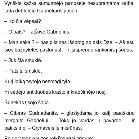
Vyriškis kažką sumurmėjo panosėje nesuprantama kalba,
tada dėbtelėjo Gabrieliaus pusėn.
– Ko čia vėpsai?
– O pats? – atšovė Gabrielius.
– Man sakai? – pasipiktinęs išsprogino akis Dzė. – Aš esu
šios bažnytėlės pastorius! – ir įsisprendė rankomis į šonus.
– Juk čia smuklė.
– Pats tu smuklė.
Kurį laiką tvyrojo nesmagi tyla.
Yj sėdėjo ant duobės krašto ir krapštinėjo nosį.
Šunėkas tįsojo šalia.
– Cibiras Gudriadantis, – glostydama jo kailį paaiškino
mergaitė Gabrieliui. – Toks jo vardas ir pavardė, – ir
patikslino: – Grynaveislis mišrūnas.
Po deramos pauzės reikšmingai pridūrė: