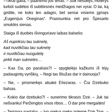
–
Tikrai gaila, – paantrino jos tėvas. – Suk nesukęs, moterys
turbūt sudėtos iš subtilesnės medžiagos nei vyrai. O tai, ką
girdite, ne koks ten
adagio
, bet seniai visiems įgrisęs
„Eugenijus Oneginas“. Prasisunkia net pro Špesarto
smuklės sienas.
Staiga iš duobės išvinguriavo laibas balselis:
Aš nupirksiu tau suknelę,
kad nuvilkčiau tau suknelę
ir nuvilkčiau nuogutėlę
pirkti man suknelės…
– Kas čia, po paraliais?! – spygtelėjo kažkuris iš trijų
padaugintų vyriškių. – Negi tas šliužas dar ir dainuoja?
– Ne, – prisimerkęs atsakė Eliezaras. – Čia Dzebuko
balsas.
– Kokio dar dzebuko?! – sunerimo tikrasis Dzė. – Juk tai
nešvanku! Peržengtos visos ribos… O dar prie mergaitės!
– Teisinga pastaba, – lyg niekur nieko įsiterpė Dzė Trys. –