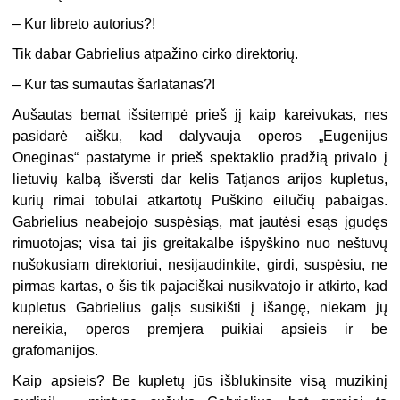
– Kur libreto autorius?!
Tik dabar Gabrielius atpažino cirko direktorių.
– Kur tas sumautas šarlatanas?!
Aušautas bemat išsitempė prieš jį kaip kareivukas, nes
pasidarė aišku, kad dalyvauja operos „Eugenijus
Oneginas“ pastatyme ir prieš spektaklio pradžią privalo į
lietuvių kalbą išversti dar kelis Tatjanos arijos kupletus,
kurių rimai tobulai atkartotų Puškino eilučių pabaigas.
Gabrielius neabejojo suspėsiąs, mat jautėsi esąs įgudęs
rimuotojas; visa tai jis greitakalbe išpyškino nuo neštuvų
nušokusiam direktoriui, nesijaudinkite, girdi, suspėsiu, ne
pirmas kartas, o šis tik pajaciškai nusikvatojo ir atkirto, kad
kupletus Gabrielius galįs susikišti į išangę, niekam jų
nereikia, operos premjera puikiai apsieis ir be
grafomanijos.
Kaip apsieis? Be kupletų jūs išblukinsite visą muzikinį