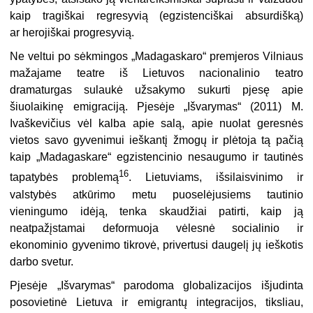
kaip tragiškai regresyvią (egzistenciškai absurdišką)
ar herojiškai progresyvią.
Ne veltui po sėkmingos „Madagaskaro“ premjeros Vilniaus
mažajame teatre iš Lietuvos nacionalinio teatro
dramaturgas sulaukė užsakymo sukurti pjesę apie
šiuolaikinę emigraciją. Pjesėje „Išvarymas“ (2011) M.
Ivaškevičius vėl kalba apie salą, apie nuolat geresnės
vietos savo gyvenimui ieškantį žmogų ir plėtoja tą pačią
kaip „Madagaskare“ egzistencinio nesaugumo ir tautinės
16
tapatybės problemą
. Lietuviams, išsilaisvinimo ir
valstybės atkūrimo metu puoselėjusiems tautinio
vieningumo idėją, tenka skaudžiai patirti, kaip ją
neatpažįstamai deformuoja vėlesnė socialinio ir
ekonominio gyvenimo tikrovė, privertusi daugelį jų ieškotis
darbo svetur.
Pjesėje „Išvarymas“ parodoma globalizacijos išjudinta
posovietinė Lietuva ir emigrantų integracijos, tiksliau,