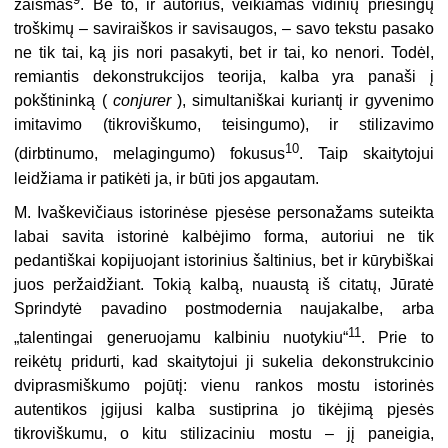
žaismas
. Be to, ir autorius, veikiamas vidinių priešingų
troškimų – saviraiškos ir savisaugos, – savo tekstu pasako
ne tik tai, ką jis nori pasakyti, bet ir tai, ko nenori. Todėl,
remiantis dekonstrukcijos teorija, kalba yra panaši į
pokštininką (
conjurer
), simultaniškai kuriantį ir gyvenimo
imitavimo (tikroviškumo, teisingumo), ir stilizavimo
10
(dirbtinumo, melagingumo) fokusus
. Taip skaitytojui
leidžiama ir patikėti ja, ir būti jos apgautam.
M. Ivaškevičiaus istorinėse pjesėse personažams suteikta
labai savita istorinė kalbėjimo forma, autoriui ne tik
pedantiškai kopijuojant istorinius šaltinius, bet ir kūrybiškai
juos peržaidžiant. Tokią kalbą, nuaustą iš citatų, Jūratė
Sprindytė pavadino postmodernia naujakalbe, arba
11
„talentingai generuojamu kalbiniu nuotykiu“
. Prie to
reikėtų pridurti, kad skaitytojui ji sukelia dekonstrukcinio
dviprasmiškumo pojūtį: vienu rankos mostu istorinės
autentikos įgijusi kalba sustiprina jo tikėjimą pjesės
tikroviškumu, o kitu stilizaciniu mostu – jį paneigia,