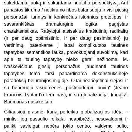
sukeldama juoką ir sukurdama nuotolio perspektyvą. Ant
panašios tikrumo / netikrumo ribos balansuoja ir visi pjesių
personažai, turintys ir konkrečius istorinius prototipus, ir
savarankiškas dramaturgine logika pagrįstas
charakteristikas. Rašytojui atsisakius kraštutinių radikalių
(ir per daug optimistinio, ir per daug pesimistinio) jų
vertinimų, patenkame į labai komplikuotos tautinės
tapatybės semantikos lauką, provokuojantį suvokimą, kad
apie tą tautinę tapatybę nieko gerai nežinome. M.
Ivaškevičiaus pjesių personažus jaudinanti tautinės
tapatybės tema tarsi panardinama dekonstrukcinėje
paradoksų bei ironijos migloje. O tai neabejotinai siejasi ir
su bendruoju visuomenės „postmoderniu būviu“ (Jeano
Francois Lyotard’o terminas), ir su globalizacija, kurią Z.
Baumanas nusakė taip:
Giliausioji prasmė, kurią perteikia globalizacijos idėja –
mintis, jog pasaulio reikalai neapibrėžti, nesuvaldomi ir
palikti savieigai; nebėra jokio centro, valdymo pulto,