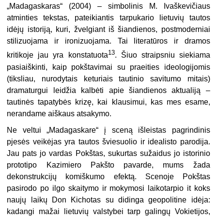
„Madagaskaras“ (2004) – simbolinis M. Ivaškevičiaus
atminties tekstas, pateikiantis tarpukario lietuvių tautos
idėjų istoriją, kuri, žvelgiant iš šiandienos, postmoderniai
stilizuojama ir ironizuojama. Tai literatūros ir dramos
13
kritikoje jau yra konstatuota
. Šiuo straipsniu siekiama
pasiaiškinti, kaip pokštavimai su praeities ideologijomis
(tiksliau, nurodytais keturiais tautinio savitumo mitais)
dramaturgui leidžia kalbėti apie šiandienos aktualiją –
tautinės tapatybės krizę, kai klausimui, kas mes esame,
nerandame aiškaus atsakymo.
Ne veltui „Madagaskare“ į sceną išleistas pagrindinis
pjesės veikėjas yra tautos šviesuolio ir idealisto parodija.
Jau pats jo vardas Pokštas, sukurtas sužaidus jo istorinio
prototipo Kazimiero Pakšto pavarde, mums žada
dekonstrukcijų komiškumo efektą. Scenoje Pokštas
pasirodo po ilgo skaitymo ir mokymosi laikotarpio it koks
naujų laikų Don Kichotas su didinga geopolitine idėja:
kadangi mažai lietuvių valstybei tarp galingų Vokietijos,