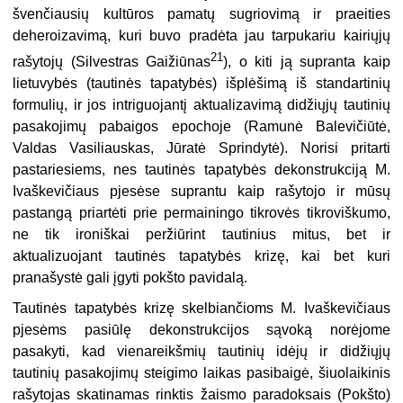
švenčiausių kultūros pamatų sugriovimą ir praeities
deheroizavimą, kuri buvo pradėta jau tarpukariu kairiųjų
21
rašytojų (Silvestras Gaižiūnas
), o kiti ją supranta kaip
lietuvybės (tautinės tapatybės) išplėšimą iš standartinių
formulių, ir jos intriguojantį aktualizavimą didžiųjų tautinių
pasakojimų pabaigos epochoje (Ramunė Balevičiūtė,
Valdas Vasiliauskas, Jūratė Sprindytė). Norisi pritarti
pastariesiems, nes tautinės tapatybės dekonstrukciją M.
Ivaškevičiaus pjesėse suprantu kaip rašytojo ir mūsų
pastangą priartėti prie permainingo tikrovės tikroviškumo,
ne tik ironiškai peržiūrint tautinius mitus, bet ir
aktualizuojant tautinės tapatybės krizę, kai bet kuri
pranašystė gali įgyti pokšto pavidalą.
Tautinės tapatybės krizę skelbiančioms M. Ivaškevičiaus
pjesėms pasiūlę dekonstrukcijos sąvoką norėjome
pasakyti, kad vienareikšmių tautinių idėjų ir didžiųjų
tautinių pasakojimų steigimo laikas pasibaigė, šiuolaikinis
rašytojas skatinamas rinktis žaismo paradoksais (Pokšto)