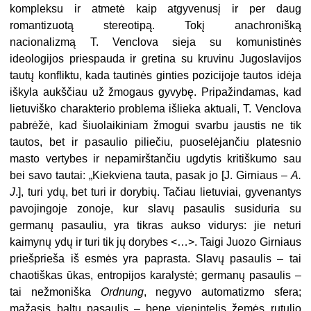
kompleksu ir atmetė kaip atgyvenusį ir per daug
romantizuotą stereotipą. Tokį anachronišką
nacionalizmą T. Venclova sieja su komunistinės
ideologijos priespauda ir gretina su kruvinu Jugoslavijos
tautų konfliktu, kada tautinės ginties pozicijoje tautos idėja
iškyla aukščiau už žmogaus gyvybę. Pripažindamas, kad
lietuviško charakterio problema išlieka aktuali, T. Venclova
pabrėžė, kad šiuolaikiniam žmogui svarbu jaustis ne tik
tautos, bet ir pasaulio piliečiu, puoselėjančiu platesnio
masto vertybes ir nepamirštančiu ugdytis kritiškumo sau
bei savo tautai: „Kiekviena tauta, pasak jo [J. Girniaus –
A.
J
.], turi ydų, bet turi ir dorybių. Tačiau lietuviai, gyvenantys
pavojingoje zonoje, kur slavų pasaulis susiduria su
germanų pasauliu, yra tikras aukso vidurys: jie neturi
kaimynų ydų ir turi tik jų dorybes <…>. Taigi Juozo Girniaus
priešprieša iš esmės yra paprasta. Slavų pasaulis – tai
chaotiškas ūkas, entropijos karalystė; germanų pasaulis –
tai nežmoniška
Ordnung
, negyvo automatizmo sfera;
mažasis baltų pasaulis – bene vienintelis žemės rutulio