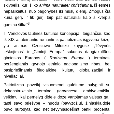
sklypelis, kur išliko
anima naturaliter christianina
, iš esmės
nepasikeitusi nuo pagonybės iki mūsų dienų. Žmogus čia
kuria gėrį, ir tik gėrį, taip pat natūraliai kaip šilkverpis
8
gamina šilką“
.
T. Venclovos tautinės kultūros koncepcijai, teigiančiai, kad
iš XIX a. ateinantis romantinis patriotizmas išgyvena krizę,
yra artimas Czesławo Miłoszo knygose „Tėvynės
ieškojimas“ ir „Gimtoji Europa“ sukurtas daugiakultūris
gimtosios Europos (
Rodzinna Europa
) terminas,
peržengiantis grynojo etninio nacionalizmo ribas, bet
pasipriešinantis šiuolaikinei kultūrų globalizacijai ir
niveliacijai.
Patriotizmo poveikį visuomenei galėtume palyginti su
dekonstrukcinio termino
pharmacon
ambivalentišku
veikimu, kai pernelyg didele doze vartojamas vaistas gali
tapti savo priešybe – nuodu (pavyzdžiui, žiniasklaidoje
buvo nurodyta, kad net devyniasdešimt penki procentai