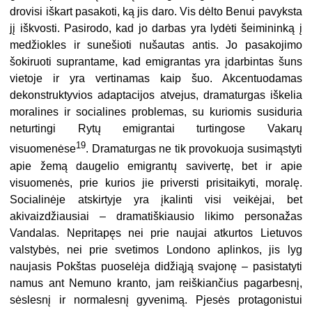
drovisi iškart pasakoti, ką jis daro. Vis dėlto Benui pavyksta
jį iškvosti. Pasirodo, kad jo darbas yra lydėti šeimininką į
medžiokles ir sunešioti nušautas antis. Jo pasakojimo
šokiruoti suprantame, kad emigrantas yra įdarbintas šuns
vietoje ir yra vertinamas kaip šuo. Akcentuodamas
dekonstruktyvios adaptacijos atvejus, dramaturgas iškelia
moralines ir socialines problemas, su kuriomis susiduria
neturtingi Rytų emigrantai turtingose Vakarų
19
visuomenėse
. Dramaturgas ne tik provokuoja susimąstyti
apie žemą daugelio emigrantų savivertę, bet ir apie
visuomenės, prie kurios jie priversti prisitaikyti, moralę.
Socialinėje atskirtyje yra įkalinti visi veikėjai, bet
akivaizdžiausiai – dramatiškiausio likimo personažas
Vandalas. Nepritapęs nei prie naujai atkurtos Lietuvos
valstybės, nei prie svetimos Londono aplinkos, jis lyg
naujasis Pokštas puoselėja didžiąją svajonę – pasistatyti
namus ant Nemuno kranto, jam reiškiančius pagarbesnį,
sėslesnį ir normalesnį gyvenimą. Pjesės protagonistui