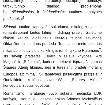
šiuolaikinėje lietuvių literatūroje sustiprėjo dėmesys
tarpkultūrinio dialogo problemoms
bei
šildančiosios
ir
šaldančiosios
tautinės tapatybės
1
priešpriešai
.
Šildanti
tautinė tapatybė sukuriama mitologizuojant ir
romantizuojant tautos kilmę ir didingą praeitį. Galėtume
išskirti keturis didžiuosius lietuvių tautinę savimonę
šildančius mitus. Juos pradeda Renesanso metu sukurtas
2
mitas apie lietuvių didikų kilmę iš romėnų kario Palemono
.
Jis savaip pratęstas Oskaro Milašiaus knygose „Ars
Magna“ ir „Slėpiniai“, kuriose Lietuvai išpranašaujamas
Šiaurės Atėnų likimas, nes ji turėsianti pradėti moralinį
3
Europos atgimimą
. Šį tapatybės pasakojimą pratęsia ir
šiuolaikinio kultūros savaitraščio „Šiaurės Atėnai“
konceptualizuotas logotipas.
Romantizmo literatūroje buvo sukurta herojiška LDK
karžygių istorija, o Lietuvos lenkas Adomas Mickevičius
savo paskaitose dar iškėlė trečią tautinės kultūros, kaip