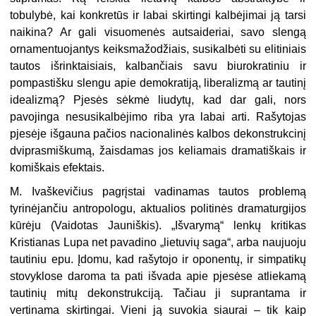
tobulybė, kai konkretūs ir labai skirtingi kalbėjimai ją tarsi
naikina? Ar gali visuomenės autsaideriai, savo slengą
ornamentuojantys keiksmažodžiais, susikalbėti su elitiniais
tautos išrinktaisiais, kalbančiais savu biurokratiniu ir
pompastišku slengu apie demokratiją, liberalizmą ar tautinį
idealizmą? Pjesės sėkmė liudytų, kad dar gali, nors
pavojinga nesusikalbėjimo riba yra labai arti. Rašytojas
pjesėje išgauna pačios nacionalinės kalbos dekonstrukcinį
dviprasmiškumą, žaisdamas jos keliamais dramatiškais ir
komiškais efektais.
M. Ivaškevičius pagrįstai vadinamas tautos problemą
tyrinėjančiu antropologu, aktualios politinės dramaturgijos
kūrėju (Vaidotas Jauniškis). „Išvarymą“ lenkų kritikas
Kristianas Lupa net pavadino „lietuvių saga“, arba naujuoju
tautiniu epu. Įdomu, kad rašytojo ir oponentų, ir simpatikų
stovyklose daroma ta pati išvada apie pjesėse atliekamą
tautinių mitų dekonstrukciją. Tačiau ji suprantama ir
vertinama skirtingai. Vieni ją suvokia siaurai – tik kaip