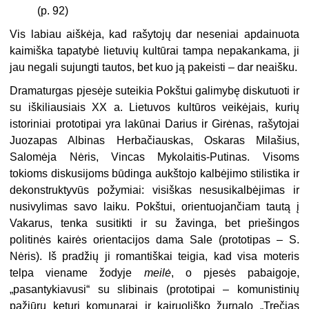
(p. 92)
Vis labiau aiškėja, kad rašytojų dar neseniai apdainuota
kaimiška tapatybė lietuvių kultūrai tampa nepakankama, ji
jau negali sujungti tautos, bet kuo ją pakeisti – dar neaišku.
Dramaturgas pjesėje suteikia Pokštui galimybę diskutuoti ir
su iškiliausiais XX a. Lietuvos kultūros veikėjais, kurių
istoriniai prototipai yra lakūnai Darius ir Girėnas, rašytojai
Juozapas Albinas Herbačiauskas, Oskaras Milašius,
Salomėja Nėris, Vincas Mykolaitis-Putinas. Visoms
tokioms diskusijoms būdinga aukštojo kalbėjimo stilistika ir
dekonstruktyvūs požymiai: visiškas nesusikalbėjimas ir
nusivylimas savo laiku. Pokštui, orientuojančiam tautą į
Vakarus, tenka susitikti ir su žavinga, bet priešingos
politinės kairės orientacijos dama Sale (prototipas – S.
Nėris). Iš pradžių ji romantiškai teigia, kad visa moteris
telpa viename žodyje
meilė
, o pjesės pabaigoje,
„pasantykiavusi“ su slibinais (prototipai – komunistinių
pažiūrų keturi komunarai ir kairuoliško žurnalo „Trečias