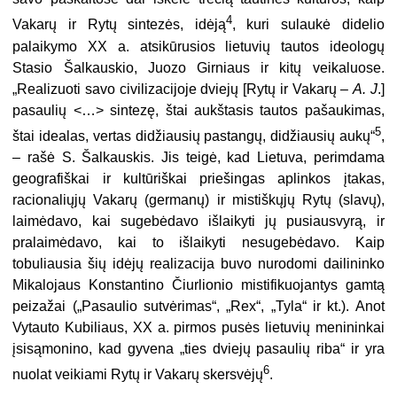
4
Vakarų ir Rytų sintezės, idėją
, kuri sulaukė didelio
palaikymo XX a. atsikūrusios lietuvių tautos ideologų
Stasio Šalkauskio, Juozo Girniaus ir kitų veikaluose.
„Realizuoti savo civilizacijoje dviejų [Rytų ir Vakarų –
A. J
.]
pasaulių <…> sintezę, štai aukštasis tautos pašaukimas,
5
štai idealas, vertas didžiausių pastangų, didžiausių aukų“
,
– rašė S. Šalkauskis. Jis teigė, kad Lietuva, perimdama
geografiškai ir kultūriškai priešingas aplinkos įtakas,
racionaliųjų Vakarų (germanų) ir mistiškųjų Rytų (slavų),
laimėdavo, kai sugebėdavo išlaikyti jų pusiausvyrą, ir
pralaimėdavo, kai to išlaikyti nesugebėdavo. Kaip
tobuliausia šių idėjų realizacija buvo nurodomi dailininko
Mikalojaus Konstantino Čiurlionio mistifikuojantys gamtą
peizažai („Pasaulio sutvėrimas“, „Rex“, „Tyla“ ir kt.). Anot
Vytauto Kubiliaus, XX a. pirmos pusės lietuvių menininkai
įsisąmonino, kad gyvena „ties dviejų pasaulių riba“ ir yra
6
nuolat veikiami Rytų ir Vakarų skersvėjų
.