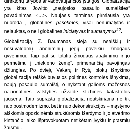
direktorių tarybos ar vadovaujančios įstaigos. Globalizacija
yra kitas Jowitto „naujosios pasaulio sumaišties“
pavadinimas <…>. Naujasis terminas pirmiausia yra
nuoroda į globalines
pasekmes
, visai nenumatytas ir
12
nelauktas, o ne į globalines
iniciatyvas
ir
sumanymus
.
Globalizaciją Z. Baumanas sieja su neaiškių ir
nesuvaldomų anoniminių jėgų poveikiu žmogaus
gyvenimui. Taip pat su totaliu žmogaus apakinimu ir jo
permetimu į „niekieno žemę“, primenančią pavojingas
džiungles. Po dviejų Vakarų ir Rytų blokų išnykimo
globalizacija reiškė buvusios politinės kontrolės išnykimą,
naują pasaulio sumaištį, o nykstant galioms mažesnes
nacionalines valstybes užvaldė stichinės katastrofos
jausena. Taip suprasta globalizacija neatskiriama ne tik
nuo postmodernizmo, bet ir nuo dekonstrukcijos – mąstymo
aiškiomis opozicinėmis struktūromis išardymo ir jo atvėrimo
kintančio laiko išprovokuotam netikėtam įvykių ir prasmių
žaismui.