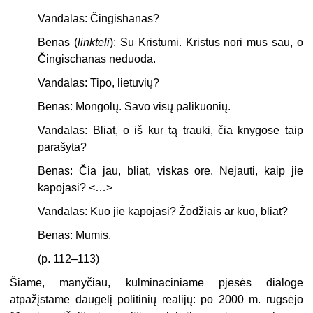
Vandalas: Čingishanas?
Benas (
linkteli
): Su Kristumi. Kristus nori mus sau, o
Čingischanas neduoda.
Vandalas: Tipo, lietuvių?
Benas: Mongolų. Savo visų palikuonių.
Vandalas: Bliat, o iš kur tą trauki, čia knygose taip
parašyta?
Benas: Čia jau, bliat, viskas ore. Nejauti, kaip jie
kapojasi? <…>
Vandalas: Kuo jie kapojasi? Žodžiais ar kuo, bliat?
Benas: Mumis.
(p. 112–113)
Šiame, manyčiau, kulminaciniame pjesės dialoge
atpažįstame daugelį politinių realijų: po 2000 m. rugsėjo