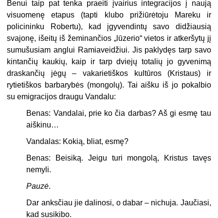
Benui taip pat tenka praeiti įvairius integracijos į naują
visuomenę etapus (tapti klubo prižiūrėtoju Mareku ir
policininku Robertu), kad įgyvendintų savo didžiausią
svajonę, išeitų iš žeminančios „lūzerio“ vietos ir atkeršytų jį
sumušusiam anglui Ramiaveidžiui. Jis paklydęs tarp savo
kintančių kaukių, kaip ir tarp dviejų totalių jo gyvenimą
draskančių jėgų – vakarietiškos kultūros (Kristaus) ir
rytietiškos barbarybės (mongolų). Tai aišku iš jo pokalbio
su emigracijos draugu Vandalu:
Benas: Vandalai, prie ko čia darbas? Aš gi esmę tau
aiškinu…
Vandalas: Kokią, bliat, esmę?
Benas: Beisiką. Jeigu turi mongolą, Kristus tavęs
nemyli.
Pauzė
.
Dar anksčiau jie dalinosi, o dabar – nichuja. Jaučiasi,
kad susikibo.