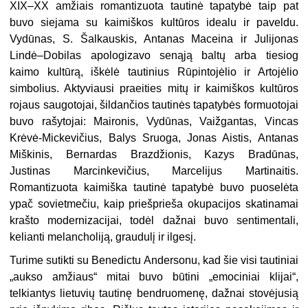
XIX–XX amžiais romantizuota tautinė tapatybė taip pat
buvo siejama su kaimiškos kultūros idealu ir paveldu.
Vydūnas, S. Šalkauskis, Antanas Maceina ir Julijonas
Lindė–Dobilas apologizavo senąją baltų arba tiesiog
kaimo kultūrą, iškėlė tautinius Rūpintojėlio ir Artojėlio
simbolius. Aktyviausi praeities mitų ir kaimiškos kultūros
rojaus saugotojai, šildančios tautinės tapatybės formuotojai
buvo rašytojai: Maironis, Vydūnas, Vaižgantas, Vincas
Krėvė-Mickevičius, Balys Sruoga, Jonas Aistis, Antanas
Miškinis, Bernardas Brazdžionis, Kazys Bradūnas,
Justinas Marcinkevičius, Marcelijus Martinaitis.
Romantizuota kaimiška tautinė tapatybė buvo puoselėta
ypač sovietmečiu, kaip priešprieša okupacijos skatinamai
krašto modernizacijai, todėl dažnai buvo sentimentali,
kelianti melancholiją, graudulį ir ilgesį.
Turime sutikti su Benedictu Andersonu, kad šie visi tautiniai
„aukso amžiaus“ mitai buvo būtini „emociniai klijai“,
telkiantys lietuvių tautinę bendruomenę, dažnai stovėjusią