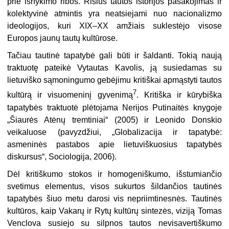
prie išnykimo ribos. Rišlus tautos istorijos pasakojimas ir
kolektyvinė atmintis yra neatsiejami nuo nacionalizmo
ideologijos, kuri XIX–XX amžiais suklestėjo visose
Europos jaunų tautų kultūrose.
Tačiau tautinė tapatybė gali būti ir šaldanti. Tokią naują
traktuotę pateikė Vytautas Kavolis, ją susiedamas su
lietuviško sąmoningumo gebėjimu kritiškai apmąstyti tautos
7
kultūrą ir visuomeninį gyvenimą
. Kritiška ir kūrybiška
tapatybės traktuotė plėtojama Nerijos Putinaitės knygoje
„Šiaurės Atėnų tremtiniai“ (2005) ir Leonido Donskio
veikaluose (pavyzdžiui, „Globalizacija ir tapatybė:
asmeninės pastabos apie lietuviškuosius tapatybės
diskursus“, Sociologija, 2006).
Dėl kritiškumo stokos ir homogeniškumo, išstumiančio
svetimus elementus, visos sukurtos šildančios tautinės
tapatybės šiuo metu darosi vis nepriimtinesnės. Tautinės
kultūros, kaip Vakarų ir Rytų kultūrų sintezės, viziją Tomas
Venclova susiejo su silpnos tautos nevisavertiškumo