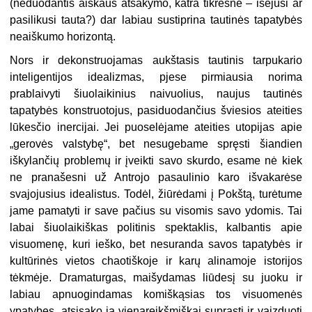
(neduodantis aiškaus atsakymo, katra tikresnė – išėjusi ar
pasilikusi tauta?) dar labiau sustiprina tautinės tapatybės
neaiškumo horizontą.
Nors ir dekonstruojamas aukštasis tautinis tarpukario
inteligentijos idealizmas, pjese pirmiausia norima
prablaivyti šiuolaikinius naivuolius, naujus tautinės
tapatybės konstruotojus, pasiduodančius šviesios ateities
lūkesčio inercijai. Jei puoselėjame ateities utopijas apie
„gerovės valstybę“, bet nesugebame spręsti šiandien
iškylančių problemų ir įveikti savo skurdo, esame nė kiek
ne pranašesni už Antrojo pasaulinio karo išvakarėse
svajojusius idealistus. Todėl, žiūrėdami į Pokštą, turėtume
jame pamatyti ir save pačius su visomis savo ydomis. Tai
labai šiuolaikiškas politinis spektaklis, kalbantis apie
visuomenę, kuri ieško, bet nesuranda savos tapatybės ir
kultūrinės vietos chaotiškoje ir karų alinamoje istorijos
tėkmėje. Dramaturgas, maišydamas liūdesį su juoku ir
labiau apnuogindamas komiškąsias tos visuomenės
ypatybes, atsisako ją vienareikšmiškai suprasti ir vaizduoti