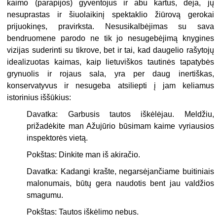
kaimo (parapijos) gyventojus ir abu kartus, deja, jų
nesuprastas ir šiuolaikinį spektaklio žiūrovą gerokai
prijuokinęs, pravirksta. Nesusikalbėjimas su sava
bendruomene parodo ne tik jo nesugebėjimą knygines
vizijas suderinti su tikrove, bet ir tai, kad daugelio rašytojų
idealizuotas kaimas, kaip lietuviškos tautinės tapatybės
grynuolis ir rojaus sala, yra per daug inertiškas,
konservatyvus ir nesugeba atsiliepti į jam keliamus
istorinius iššūkius:
Davatka: Garbusis tautos iškėlėjau. Meldžiu,
prižadėkite man Ažujūrio būsimam kaime vyriausios
inspektorės vietą.
Pokštas: Dinkite man iš akiračio.
Davatka: Kadangi krašte, negarsėjančiame buitiniais
malonumais, būtų gera naudotis bent jau valdžios
smagumu.
Pokštas: Tautos iškėlimo nebus.