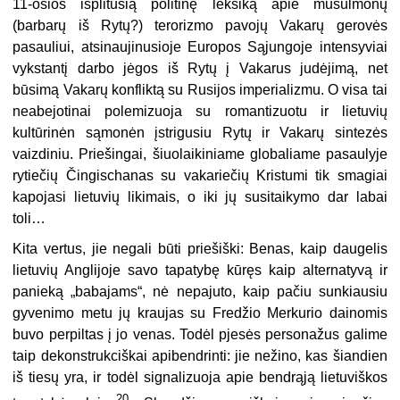
11-osios išplitusią politinę leksiką apie musulmonų
(barbarų iš Rytų?) terorizmo pavojų Vakarų gerovės
pasauliui, atsinaujinusioje Europos Sąjungoje intensyviai
vykstantį darbo jėgos iš Rytų į Vakarus judėjimą, net
būsimą Vakarų konfliktą su Rusijos imperializmu. O visa tai
neabejotinai polemizuoja su romantizuotu ir lietuvių
kultūrinėn sąmonėn įstrigusiu Rytų ir Vakarų sintezės
vaizdiniu. Priešingai, šiuolaikiniame globaliame pasaulyje
rytiečių Čingischanas su vakariečių Kristumi tik smagiai
kapojasi lietuvių likimais, o iki jų susitaikymo dar labai
toli…
Kita vertus, jie negali būti priešiški: Benas, kaip daugelis
lietuvių Anglijoje savo tapatybę kūręs kaip alternatyvą ir
panieką „babajams“, nė nepajuto, kaip pačiu sunkiausiu
gyvenimo metu jų kraujas su Fredžio Merkurio dainomis
buvo perpiltas į jo venas. Todėl pjesės personažus galime
taip dekonstrukciškai apibendrinti: jie nežino, kas šiandien
iš tiesų yra, ir todėl signalizuoja apie bendrąją lietuviškos
20