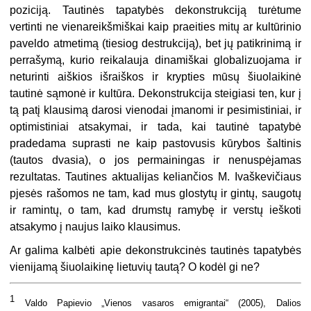
poziciją. Tautinės tapatybės dekonstrukciją turėtume
vertinti ne vienareikšmiškai kaip praeities mitų ar kultūrinio
paveldo atmetimą (tiesiog destrukciją), bet jų patikrinimą ir
perrašymą, kurio reikalauja dinamiškai globalizuojama ir
neturinti aiškios išraiškos ir krypties mūsų šiuolaikinė
tautinė sąmonė ir kultūra. Dekonstrukcija steigiasi ten, kur į
tą patį klausimą darosi vienodai įmanomi ir pesimistiniai, ir
optimistiniai atsakymai, ir tada, kai tautinė tapatybė
pradedama suprasti ne kaip pastovusis kūrybos šaltinis
(tautos dvasia), o jos permainingas ir nenuspėjamas
rezultatas. Tautines aktualijas keliančios M. Ivaškevičiaus
pjesės rašomos ne tam, kad mus glostytų ir gintų, saugotų
ir ramintų, o tam, kad drumstų ramybę ir verstų ieškoti
atsakymo į naujus laiko klausimus.
Ar galima kalbėti apie dekonstrukcinės tautinės tapatybės
vienijamą šiuolaikinę lietuvių tautą? O kodėl gi ne?
1
Valdo Papievio „Vienos vasaros emigrantai“ (2005), Dalios