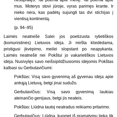
mus. Moterys stovi jūroje, vyras parimęs krante. Ir
nieko nėra, kas padėtų sujungti tas dvi stichijas į
vientisą kontinentą.
(p. 94–95)
Laimės neatnešė Salei jos poetizuota rytietiškos
(komunistinės) Lietuvos idėja. Ji miršta kliedėdama,
pristigusi įkvėpimo, meilei slopstant po neapykanta.
Laimės neatnešė nei Pokštui jo vakarietiškos Lietuvos
idėja. Nusivylęs savo neišsipildžiusiomis idėjomis Pokštas
kalbasi su Gerbutavičiumi:
Pokštas: Visą savo gyvenimą aš gyvenau idėja apie
antrąją Lietuvą, betgi jinai sudužo.
Gerbutavičius: Visą savo gyvenimą laukiau
ateinančio genijaus, betgi jis neateis.
Pokštas: Liūdna tautoj neatradus reikiamo pritarimo.
Gerbutavičius: Liūdna, kuomet iš pramatymų lieka tik