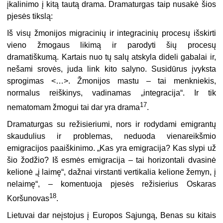
įkalinimo į kitą tautą drama. Dramaturgas taip nusakė šios
pjesės tikslą:
Iš visų žmonijos migracinių ir integracinių procesų išskirti
vieno žmogaus likimą ir parodyti šių procesų
dramatiškumą. Kartais nuo tų salų atskyla dideli gabalai ir,
nešami srovės, juda link kito salyno. Susidūrus įvyksta
sprogimas <…>. Žmonijos mastu – tai menkniekis,
normalus reiškinys, vadinamas „integracija“. Ir tik
17
nematomam žmogui tai dar yra drama
.
Dramaturgas su režisieriumi, nors ir rodydami emigrantų
skaudulius ir problemas, neduoda vienareikšmio
emigracijos paaiškinimo. „Kas yra emigracija? Kas slypi už
šio žodžio? Iš esmės emigracija – tai horizontali dvasinė
kelionė „į laimę“, dažnai virstanti vertikalia kelione žemyn, į
nelaimę“, – komentuoja pjesės režisierius Oskaras
18
Koršunovas
.
Lietuvai dar neįstojus į Europos Sąjungą, Benas su kitais