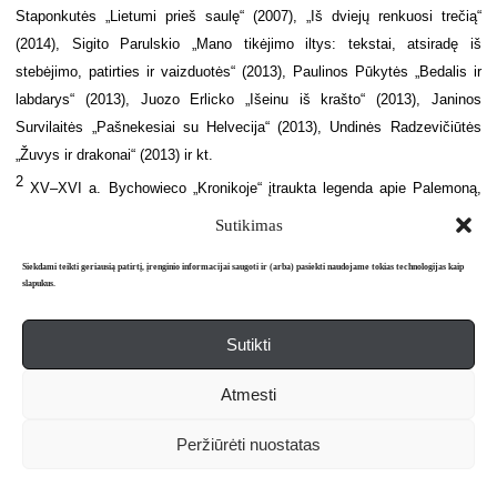
Staponkutės „Lietumi prieš saulę“ (2007), „Iš dviejų renkuosi trečią“
(2014), Sigito Parulskio „Mano tikėjimo iltys: tekstai, atsiradę iš
stebėjimo, patirties ir vaizduotės“ (2013), Paulinos Pūkytės „Bedalis ir
labdarys“ (2013), Juozo Erlicko „Išeinu iš krašto“ (2013), Janinos
Survilaitės „Pašnekesiai su Helvecija“ (2013), Undinės Radzevičiūtės
„Žuvys ir drakonai“ (2013) ir kt.
2
XV–XVI a. Bychowieco „Kronikoje“ įtraukta legenda apie Palemoną,
kuris, bėgdamas nuo Cezario rūstybės, su romėnų kariais atvyko prie
Sutikimas
Nemuno ir davė pradžią Lietuvos didžiųjų kunigaikščių dinastijoms – žr.:
Siekdami teikti geriausią patirtį, įrenginio informacijai saugoti ir (arba) pasiekti naudojame tokias technologijas kaip
Lietuvos metraštis: Bychovco kronika / Vertė R. Jasas. – Vilnius: Vaga,
slapukus.
1971. – P. 42–43. Lietuvių kilmės iš romėniškų protėvių legenda paplito
XVI–XVII a. literatūroje ir dailėje. Motiejus Kazimieras Sarbievijus
Sutikti
(1595–1640) savo garsioje knygoje „Trys lyrinių eilėraščių knygos“ (lot.
„Lyricorum libri tres“), išleistoje 1625 m. Kelne, plėtojo mitinį pasakojimą
Atmesti
apie lietuvių kilmę iš romėnų: Lietuvą vadino „didžiojo Palemono
karalyste“, „Palemono valdomis“, Vilniaus Gedimino pilį lygino su
Peržiūrėti nuostatas
Romos Kapitolijumi.
3