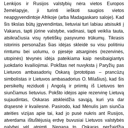
Lenkijos ir Rusijos valstybių nėra vietos Europos
žemėlapyje, ji turinti ieškoti saugios vietos
neapgyvendintoje Afrikoje (arba Madagaskaro saloje). Kad
šis tikslas būtų įgyvendintas, lietuviai turi labiau atsisukti į
Vakarus, tapti jūrine valstybe, vadinasi, tapti veiklia tauta,
atsikračiusia visų rytietiškų pasyvumo trūkumų. Tikrasis
istorinis personažas šias idėjas skleidė su visu politiniu
rimtumu bei uolumu, o pjesėje atsarginės (rezervinės,
utopinės) tėvynės idėja pateikiama kaip nesibaigiantys
juokdario kvailiojimai. Pokštas net nuvyksta į Paryžių pas
Lietuvos ambasadorių Oskarą (prototipas – prancūzų
simbolistas ir Lietuvos ambasadorius O. Milašius), kad šis
persikeltų reziduoti į Angolą ir priimtų iš Lietuvos ten
siunčiamus lietuvius. Pokšto idėjos apie rezervinę Lietuvą
sujaudintas, Oskaras atskleidžia savąją, kuri yra dar
drąsesnė ir kvailesnė. Pasirodo, kad Mėnulis jam siunčia
ateities vizijas apie tai, kad jo pusė nukris ant Rusijos,
atverdama ištuštėjusią erdvę buvusiai Lietuvos valstybės
galybei vėl atgimti. Negana to, Oskaras peržaidžia