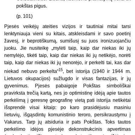
pokštas pigus.
(p. 101)
Pjesės veikėjų ateities vizijos ir tautiniai mitai tarsi
lenktyniauja vieni su kitais, atskleisdami ir savo poetinį
žavesį, ir beprotiškumą, sumišusį su juos ironizuojančiu
juoku. Jie nusiteikę „mylėti taip, kaip dar niekas iki jų
nemylėjo, tikėti taip, kaip dar niekas iki jų netikėjo, norėti
taip, kaip dar niekas iki jų nenorėjo, ir perkelti tai, kas dar
15
niekad nebuvo perkelta“
, bet istorija (1940 ir 1944 m.
Lietuvos okupacijos) sužlugdo ir visas fantazijas, ir jų
gyvenimus. Pjesės pabaigoje Pokštas simboliškai
pravirksta trečią kartą, nes jo optimistinę idėją apie tautos
perkėlimą į geresnę geografinę vietą pati istorija netikėtai
išsprendė visai kitaip: po karo prasidėjusiu masiniu
lietuvių, išgąsdintų komunistinio teroro, persikraustymu į
Vakarus. Tarp jų atsiduria ir pats Pokštas. Toks tautos
perkėlimo idėjos pjesėje dekonstrukcinis apvertimas