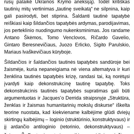
rusų palaikė Ukrainos Krymo aneksiją). Todėl kritiškas
tautinių mitų vertinimas „tautinę sveikatą“ ne silpnina, kaip
gali pasirodyti, bet stiprina. Šaldanti tautinė tapatybė
reiškiasi kaip šildančios tapatybės ardymas, parodijavimas,
jos perteklinio nuodingumo nukenksminimas. Jos randame
Antano Škėmos, Tomo Venclovos, Ričardo Gavelio,
Gintaro Beresnevičiaus, Juozo Erlicko, Sigito Parulskio,
Mariaus Ivaškevičiaus kūryboje.
Šildančios ir šaldančios tautinės tapatybės sandūroje bei
žaismėje, kuria nepaneigiama nė viena alternatyva ir kuri
ženklina tautinės tapatybės krizę, randasi tai, ką norėtųsi
įvardyti kaip dekonstrukcinę tautinę tapatybę. Toks
dekonstrukcinis tautinės tapatybės supratimas gali būti
argumentuotas ir Jacques’o Derrida straipsnyje „Struktūra,
ženklas ir žaismas humanitarinių mokslų diskurse“ iškelta
teorine nuostata, kad kiekviename kalbėjime glūdi dviejų
skirtingų kalbėjimų – loginio (struktūrinio, konstruktyvaus) ir
jį ardančio antiloginio (retorinio, dekonstruktyvaus) –
9