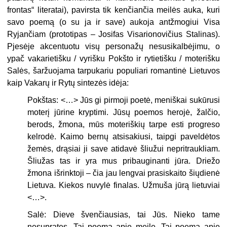
frontas“ literatai), pavirsta tik kenčiančia meilės auka, kuri
savo poemą (o su ja ir save) aukoja antžmogiui Visa
Ryjančiam (prototipas – Josifas Visarionovičius Stalinas).
Pjesėje akcentuotu visų personažų nesusikalbėjimu, o
ypač vakarietišku / vyrišku Pokšto ir rytietišku / moterišku
Salės, šaržuojama tarpukariu populiari romantinė Lietuvos
kaip Vakarų ir Rytų sintezės idėja:
Pokštas: <…> Jūs gi pirmoji poetė, meniškai sukūrusi
moterį jūrine kryptimi. Jūsų poemos herojė, žalčio,
berods, žmona, mūs moteriškių tarpe esti progreso
kelrodė. Kaimo bernų atsisakiusi, taipgi paveldėtos
žemės, drąsiai ji save atidavė šliužui nepritraukliam.
Šliužas tas ir yra mus pribauginanti jūra. Driežo
žmona išrinktoji – čia jau lengvai prasiskaito šiųdienė
Lietuva. Kiekos nuvylė finalas. Užmuša jūrą lietuviai
<…>.
Salė: Dieve švenčiausias, tai Jūs. Nieko tame
nesupratęs. Tai poema apie meilę. Tai poema apie