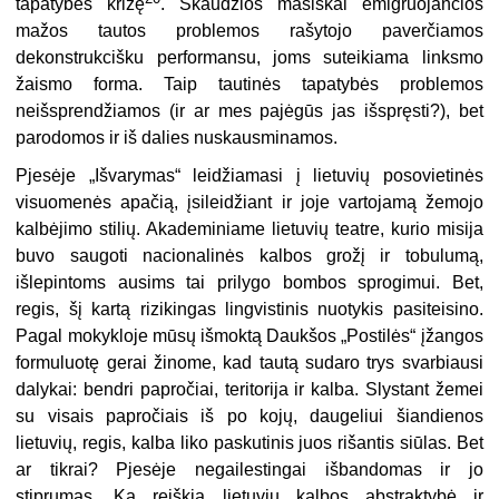
tapatybės krizę
. Skaudžios masiškai emigruojančios
mažos tautos problemos rašytojo paverčiamos
dekonstrukcišku performansu, joms suteikiama linksmo
žaismo forma. Taip tautinės tapatybės problemos
neišsprendžiamos (ir ar mes pajėgūs jas išspręsti?), bet
parodomos ir iš dalies nuskausminamos.
Pjesėje „Išvarymas“ leidžiamasi į lietuvių posovietinės
visuomenės apačią, įsileidžiant ir joje vartojamą žemojo
kalbėjimo stilių. Akademiniame lietuvių teatre, kurio misija
buvo saugoti nacionalinės kalbos grožį ir tobulumą,
išlepintoms ausims tai prilygo bombos sprogimui. Bet,
regis, šį kartą rizikingas lingvistinis nuotykis pasiteisino.
Pagal mokykloje mūsų išmoktą Daukšos „Postilės“ įžangos
formuluotę gerai žinome, kad tautą sudaro trys svarbiausi
dalykai: bendri papročiai, teritorija ir kalba. Slystant žemei
su visais papročiais iš po kojų, daugeliui šiandienos
lietuvių, regis, kalba liko paskutinis juos rišantis siūlas. Bet
ar tikrai? Pjesėje negailestingai išbandomas ir jo
stiprumas. Ką reiškia lietuvių kalbos abstraktybė ir