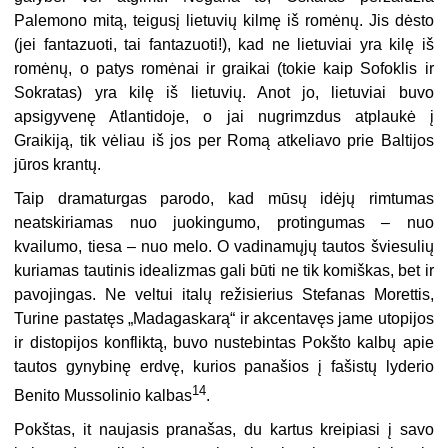
Palemono mitą, teigusį lietuvių kilmę iš romėnų. Jis dėsto
(jei fantazuoti, tai fantazuoti!), kad ne lietuviai yra kilę iš
romėnų, o patys romėnai ir graikai (tokie kaip Sofoklis ir
Sokratas) yra kilę iš lietuvių. Anot jo, lietuviai buvo
apsigyvenę Atlantidoje, o jai nugrimzdus atplaukė į
Graikiją, tik vėliau iš jos per Romą atkeliavo prie Baltijos
jūros krantų.
Taip dramaturgas parodo, kad mūsų idėjų rimtumas
neatskiriamas nuo juokingumo, protingumas – nuo
kvailumo, tiesa – nuo melo. O vadinamųjų tautos šviesulių
kuriamas tautinis idealizmas gali būti ne tik komiškas, bet ir
pavojingas. Ne veltui italų režisierius Stefanas Morettis,
Turine pastatęs „Madagaskarą“ ir akcentavęs jame utopijos
ir distopijos konfliktą, buvo nustebintas Pokšto kalbų apie
tautos gynybinę erdvę, kurios panašios į fašistų lyderio
14
Benito Mussolinio kalbas
.
Pokštas, it naujasis pranašas, du kartus kreipiasi į savo