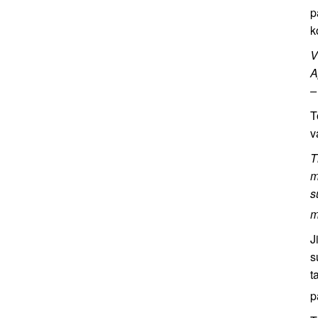
p
k
V
A
–
T
v
T
m
s
m
J
s
t
p