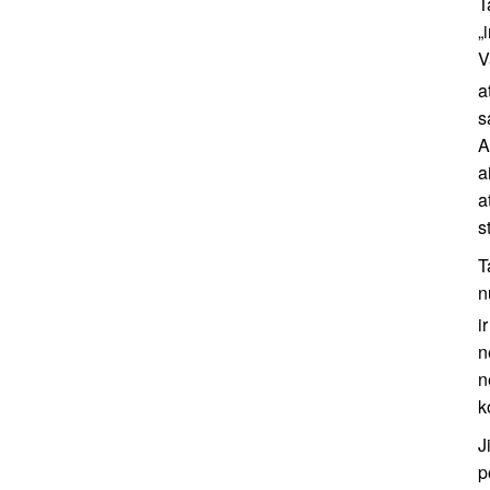
T
„
V
a
s
A
a
a
s
T
n
i
n
n
k
J
p