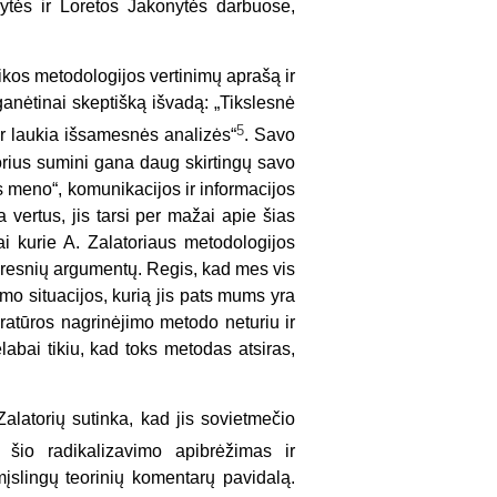
dytės ir Loretos Jakonytės darbuose,
tikos metodologijos vertinimų aprašą ir
ganėtinai skeptišką išvadą: „Tikslesnė
5
ar laukia išsamesnės analizės“
. Savo
orius sumini gana daug skirtingų savo
os meno“, komunikacijos ir informacijos
a vertus, jis tarsi per mažai apie šias
ai kurie A. Zalatoriaus metodologijos
airesnių argumentų. Regis, kad mes vis
zmo situacijos, kurią jis pats mums yra
eratūros nagrinėjimo metodo neturiu ir
labai tikiu, kad toks metodas atsiras,
Zalatorių sutinka, kad jis sovietmečio
 šio radikalizavimo apibrėžimas ir
mįslingų teorinių komentarų pavidalą.