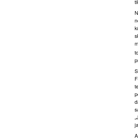
t
N
n
k
s
m
t
p
S
F
t
p
d
s
„
j
A