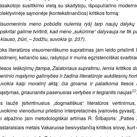
asakotojo susitikimo vietą su skaitytoju, išpopuliarino moderni
olektyvinėje sąmonėje įkontekstinančios) kritikos formą:
isuomeninis meno pobūdis nulemia ryšį tarp naujų dalykų
pskritai galime tvirtinti, kad meno „sukūrime“ dalyvauja ne tik pat
 klauso, žiūri, – žodžiu, suvokia (p. 237).
oks literatūros visuomeniškumo supratimas jam leido prisiimti la
aidmenį, keliančio sau, rašytojui ir mums egzistenciškai svarbi
iesos ieškojimų įtampa, Zalatoriaus supratimu, lemia kritikos da
eninio mąstymo galimybes ir žadina literatūroje aukštesnių hor
uvokia kaip moralinį aktą: čia ginama ir palaikoma tiesos re
10
ąstymas, griaunantis pasenusias vertybes ir teigiantis naujas
is laužė įsitvirtinusius „dogmatiškus“ literatūros vertinimus
uvokimo vienodumui priešino interpretacinės įvairovės gyvastį,
ai atpažino jam metodologiškai artimas R. Šilbajoris: „Paties
astaraisiais metais Vakaruose besivystančią kritikos srovę, kuri o