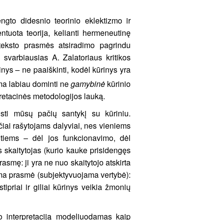
ngto didesnio teorinio eklektizmo ir
ntuota teorija, kelianti hermeneutinę
teksto prasmės atsiradimo pagrindu
 svarbiausias A. Zalatoriaus kritikos
nys – ne paaiškinti, kodėl kūrinys yra
 ima labiau dominti ne
gamybinė
kūrinio
pretacinės metodologijos lauką.
eisti mūsų pačių santykį su kūriniu.
rčiai rašytojams dalyviai, nes vieniems
itiems – dėl jos funkcionavimo, dėl
s skaitytojas (kurio kauke prisidengęs
prasmę: ji yra ne nuo skaitytojo atskirta
iama prasmė (subjektyvuojama vertybė):
ipriai ir giliai kūrinys veikia žmonių
to interpretaciją modeliuodamas kaip