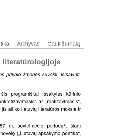
itika
Archyvas
Gauti žurnalą
literatūrologijoje
juos privalo žmonės suvokti, įsisavinti,
 šis programiškai išsakytas kūrinio
onkretizavimasis“ ar „realizavimasis“,
is atliko lietuvių literatūros moksle ir
2
987 m. sovietmečio periodą
, šiam
ių novelę („Lietuvių apsakymo poetika“,