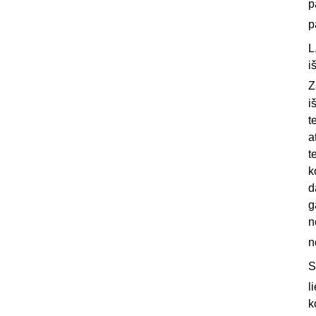
p
p
L
i
Z
i
t
a
t
k
d
g
n
n
S
l
k