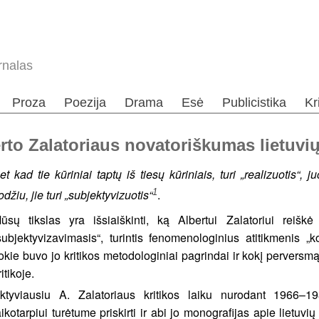
rnalas
Proza
Poezija
Drama
Esė
Publicistika
Kr
rto Zalatoriaus novatoriškumas lietuvių 
et kad tie kūriniai taptų iš tiesų kūriniais, turi „realizuotis“, 
1
odžiu, jie turi „subjektyvizuotis“
.
ūsų tikslas yra išsiaiškinti, ką Albertui Zalatoriui reiškė
subjektyvizavimasis“, turintis fenomenologinius atitikmenis „k
okie buvo jo kritikos metodologiniai pagrindai ir kokį perversmą j
ritikoje.
ktyviausiu A. Zalatoriaus kritikos laiku nurodant 1966–1
aikotarpiui turėtume priskirti ir abi jo monografijas apie lietuv