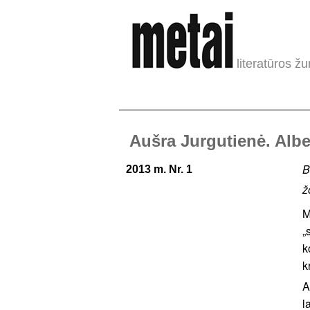
literatūros žu
Aušra Jurgutienė. Albe
B
2013 m. Nr. 1
ž
M
„
k
k
A
l