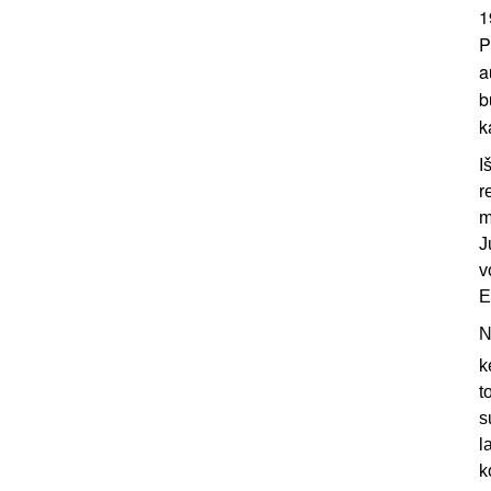
1
P
a
b
k
I
r
m
J
v
E
N
k
t
s
l
k