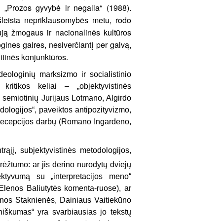
ę „Prozos gyvybė ir negalia“ (1988).
išleista nepriklausomybės metu, rodo
naują žmogaus ir nacionalinės kultūros
gines gaires, nesiverčiantį per galvą,
itinės konjunktūros.
ideologinių marksizmo ir socialistinio
kritikos keliai – „objektyvistinės
, semiotinių Jurijaus Lotmano, Algirdo
odologijos“, paveiktos antipozityvizmo,
, recepcijos darbų (Romano Ingardeno,
trąjį, subjektyvistinės metodologijos,
brėžtumo: ar jis derino nurodytų dviejų
ektyvumą su „interpretacijos meno“
lenos Baliutytės komenta-ruose), ar
linos Staknienės, Dainiaus Vaitiekūno
niškumas“ yra svarbiausias jo tekstų