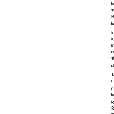
k
s
R
k
I
t
i
s
s
s
T
r
n
k
f
Š