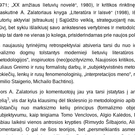
971; „XX amžiaus lietuvių novelė“, 1980), ir kritikos rinktin
askutinė A. Zalatoriaus knyga „Literatūra ir laisvė“ (1998), 
utorių aktyviai įsitraukusį į Sąjūdžio veiklą, strateguojantį 
ūvį, bet sykiu išlaikiusį savo ankstesnes vertybines ir metodolo
aip tai darė ne vienas jo kolega, prisiderindamas prie naujos pol
š naujausių tyrinėjimų retrospektyviai atsiveria tarsi du nuo 
ealizmo dogmų tolstantys modernieji lietuvių literatūros 
etodologijos“, inspiruotos (neo)pozityvizmo, Naujosios kritikos
uliaus Greimo ir rusų formalistų darbų, ir „subjektyvistinės met
okiečių, lenkų ir rusų fenomenologinių, „interpretacijos meno“
milio Staigerio, Michailo Bachtino).
ors A. Zalatorius jo komentuotojų jau yra tarsi įstatytas į an
3
elią
, vis dar kyla klausimų dėl tikslesnio jo metodologinio api
olstančių nuo marksizmo kelių principus (formalizmo obj
ubjektyvumu, kaip teigiama Tomo Venclovos, Algio Kalėdos, E
abiau laikėsi vienos antrosios krypties (Rimvydo Šilbajorio, A
omentarai). O gal ne šios teorijos, bet „persmelkiantis asme