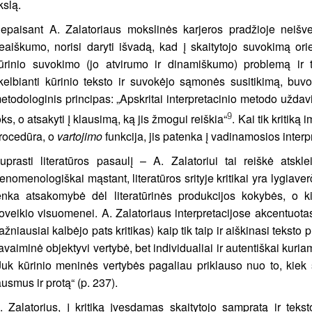
ikslą.
epaisant A. Zalatoriaus mokslinės karjeros pradžioje neišve
eaiškumo, norisi daryti išvadą, kad į skaitytojo suvokimą orie
ūrinio suvokimo (jo atvirumo ir dinamiškumo) problemą ir 
kelbianti kūrinio teksto ir suvokėjo sąmonės susitikimą, buvo
etodologinis principas: „Apskritai interpretacinio metodo uždavi
9
oks, o atsakyti į klausimą, ką jis žmogui reiškia“
. Kai tik kritiką
rocedūra, o
vartojimo
funkcija, jis patenka į vadinamosios inter
uprasti literatūros pasaulį – A. Zalatoriui tai reiškė atskl
enomenologiškai mąstant, literatūros srityje kritikai yra lygiave
enka atsakomybė dėl literatūrinės produkcijos kokybės, o k
oveikio visuomenei. A. Zalatoriaus interpretacijose akcentuota
ažniausiai kalbėjo pats kritikas) kaip tik taip ir aiškinasi teksto 
avaiminė objektyvi vertybė, bet individualiai ir autentiškai kur
Juk kūrinio meninės vertybės pagaliau priklauso nuo to, kiek st
ausmus ir protą“ (p. 237).
. Zalatorius, į kritiką įvesdamas skaitytojo sampratą ir teks