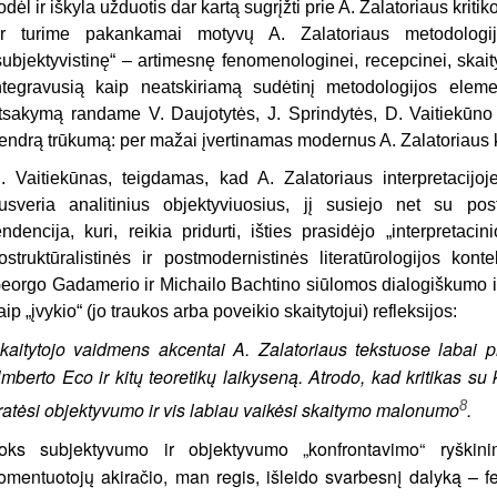
odėl ir iškyla užduotis dar kartą sugrįžti prie A. Zalatoriaus kri
r turime pakankamai motyvų A. Zalatoriaus metodologiją
subjektyvistinę“ – artimesnę fenomenologinei, recepcinei, skaity
ntegravusią kaip neatskiriamą sudėtinį metodologijos elem
tsakymą randame V. Daujotytės, J. Sprindytės, D. Vaitiekūno k
endrą trūkumą: per mažai įvertinamas modernus A. Zalatoriaus k
. Vaitiekūnas, teigdamas, kad A. Zalatoriaus interpretacijoj
usveria analitinius objektyviuosius, jį susiejo net su pos
endencija, kuri, reikia pridurti, išties prasidėjo „interpreta
ostruktūralistinės ir postmodernistinės literatūrologijos kon
eorgo Gadamerio ir Michailo Bachtino siūlomos dialogiškumo ir
aip „įvykio“ (jo traukos arba poveikio skaitytojui) refleksijos:
kaitytojo vaidmens akcentai A. Zalatoriaus tekstuose labai 
mberto Eco ir kitų teoretikų laikyseną. Atrodo, kad kritikas su 
8
ratėsi objektyvumo ir vis labiau vaikėsi skaitymo malonumo
.
oks subjektyvumo ir objektyvumo „konfrontavimo“ ryškini
omentuotojų akiračio, man regis, išleido svarbesnį dalyką – f