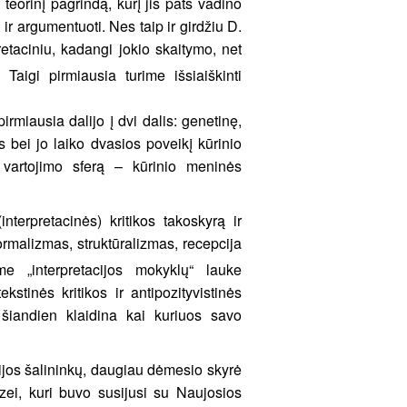
 teorinį pagrindą, kurį jis pats vadino
 ir argumentuoti. Nes taip ir girdžiu D.
retaciniu, kadangi jokio skaitymo, net
. Taigi pirmiausia turime išsiaiškinti
pirmiausia dalijo į dvi dalis: genetinę,
 bei jo laiko dvasios poveikį kūrinio
os vartojimo sferą – kūrinio meninės
terpretacinės) kritikos takoskyrą ir
rmalizmas, struktūralizmas, recepcija
e „interpretacijos mokyklų“ lauke
tinės kritikos ir antipozityvistinės
 šiandien klaidina kai kuriuos savo
gijos šalininkų, daugiau dėmesio skyrė
lizei, kuri buvo susijusi su Naujosios