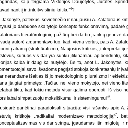
agrindas, kaip teigiama Viktorijos Daujotytės, Jūratės Sprin
4
avadinant jį ir „intuityvistiniu kritiku“
?
. Jakonytė, pateikusi sovietmečio ir naujausių A. Zalatoriaus kri
štyrusi jo darbuose skaitytojo koncepto funkcionavimą, padarė 
alatoriaus literatūrologinių pažiūrų bei darbo įrankių genezė d
švadą autorė argumentavo tuo, kad, viena vertus, pats A. Zalat
eorinių atramų (struktūralizmo, Naujosios kritikos, „interpretacij
tstovus, kuriuos vis dar yra sunku įtikinamiau apibendrinti), kit
eorijas kalba ir daug ką nutylėjo. Be to, anot L. Jakonytės, k
omentuotojai savo išvadoms pagrįsti stokoja konkretesnių ir įv
ar nerandame išeities iš jo metodologinio pliuralizmo ir eklekti
ana įtaigiai primetęs: „Tačiau nei vieno mokytojo, nei vieno lit
elabai tikiu, kad tokiu metodu visur galima operuoti. Iš viso ne
6
ors labai simpatizuoju moksliškumui ir sistemingumui“
.
usidarė ganėtinai paradoksali situacija: visi rašantys apie A. 
7
ietuvių kritikoje „radikaliai modernizavo metodologiją“
, bet
onceptualizavimas vis dar stringa, įgaudamas itin miglotų ir 