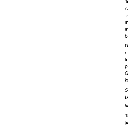
T
A
„
i
a
b
D
n
t
p
G
k
S
U
k
T
k