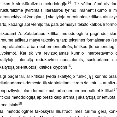
14
ritikos ir struktūralizmo metodologija
. Tik vėliau ėmė atviriau
truktūralizme įtvirtintais literatūros tyrimo imanentiškumo ir
etrospektyviai žvelgiant, į skaitytoją orientuotos kritikos atsisk
arto, kadangi abi vienijo tas pats dėmesys teksto kalbos ir formo
eškodami A. Zalatoriaus kritikai metodologinio pagrindo, šian
urėtume aiškiau matyti takoskyrą tarp tekstinės formalistinės (sem
nterpretacinės, arba neohermeneutinės, kritikos (fenomenologin
uvokimo). Kai tik yra revizuojamas kūrinio interpretavimo o
kaitytojo intencijų redukavimo nuostatomis, susiduriame su
16
kaitytoją orientuotos) kritikos kryptimi
.
aigi pagal tai, ar kritikas įveda skaitytojo funkciją į kūrinio p
eikalaudamas dėmesio tik vieninteliam tikram šaltiniui – analizuo
17
eopozityvistiniam formalizmui, arba neohermeneutinei kritikai
ritikos metodologiją apibrėžti kaip artimą į skaitytoją orientuotai 
18
ormalistais
.
iai metodologinei takoskyrai iliustruoti mes turime gerą konk