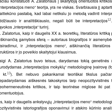
ačiau konstatuoti A. Zalatoriaus į skaitytoją orientuotos kritikos
interpretacijos meno“ teorija, yra ne viskas. Svarbiausia jį aptarti
aitiekūno pastabą, kad labai netikslu jo metodą vadinti interp
12
tidžiausio ir analitiškiausio, negali būti be interpretacijos
ąvokos „interpretacija“ turinį.
. Zalatorius, kaip ir daugelis XX a. teoretikų, literatūros kritiką 
iškinančią gamybos sferą – autoriaus biografijos ir asmenybės
tsiradimui, ir „interpretacijos meno“, aiškinančią literatūr
truktūros ir jo poveikio skaitytojui klausimus.
aigi A. Zalatorius buvo teisus, darydamas tokią genetinės (in
urodydamas „interpretacijos mokyklų“ metodologinę įvairovę (fo
13
r kt.
). Bet nebuvo pakankamai teoriškai tikslus pačiam
epadarydamas aiškesnės takoskyros tarp neopozityvistinės teks
eohermeneutinės kritikos, ir taip teorinėse miglose iki pat
omentuotojus.
is, kaip ir daugelis ankstyvųjų „interpretacijos meno“ metodolo
ozityvistinės istoriografijos oponavimui ir atskiro kūrinio ana