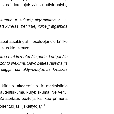
osios intersubjektyvios (individualybę
 kūrimo ir sukurtų atgaminimo <…>.
s kūrėjas, bet ir tie, kurie jį atgamina
bai atsakingai filosofuojančio kritiko
ausius klausimus:
rbų elektrizuojančią galią, kuri plečia
izontų siekimą. Savo paties rašymą jis
ligija; čia aktyvizuojamas kritiškas
.
, kūrinio akademinio ir marksistinio
 autentiškumą, kūrybiškumą. Ne veltui
 Zalatoriaus pozicija kai kuo primena
11
rientuojasi į skaitytoją“
.