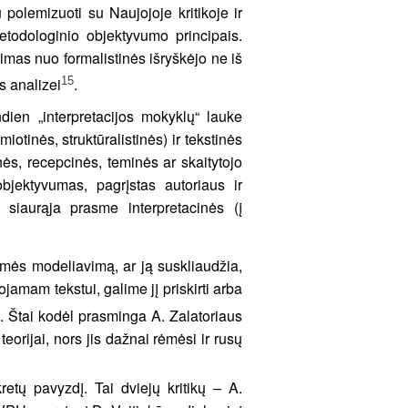
 polemizuoti su Naujojoje kritikoje ir
 metodologinio objektyvumo principais.
yrimas nuo formalistinės išryškėjo ne iš
15
s analizei
.
dien „interpretacijos mokyklų“ lauke
iotinės, struktūralistinės) ir tekstinės
ės, recepcinės, teminės ar skaitytojo
bjektyvumas, pagrįstas autoriaus ir
 siaurąja prasme interpretacinės (į
rasmės modeliavimą, ar ją suskliaudžia,
jamam tekstui, galime jį priskirti arba
. Štai kodėl prasminga A. Zalatoriaus
teorijai, nors jis dažnai rėmėsi ir rusų
retų pavyzdį. Tai dviejų kritikų – A.