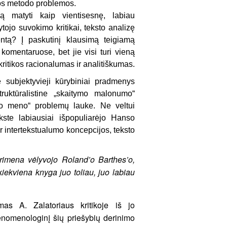
tikos metodo problemos.
 matyti kaip vientisesnę, labiau
tojo suvokimo kritikai, teksto analizę
entą? Į paskutinį klausimą teigiamą
omentaruose, bet jie visi turi vieną
ritikos racionalumas ir analitiškumas.
e subjektyvieji kūrybiniai pradmenys
truktūralistine „skaitymo malonumo“
cinio meno“ problemų lauke. Ne veltui
tekste labiausiai išpopuliarėjo Hanso
 intertekstualumo koncepcijos, teksto
primena vėlyvojo Roland’o Barthes’o,
kiekviena knyga juo toliau, juo labiau
mas A. Zalatoriaus kritikoje iš jo
enomenologinį šių priešybių derinimo