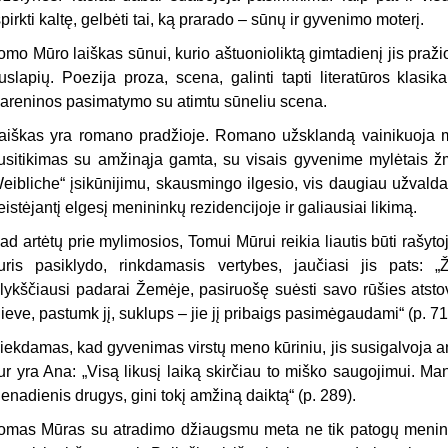
špirkti kaltę, gelbėti tai, ką prarado – sūnų ir gyvenimo moterį.
omo Mūro laiškas sūnui, kurio aštuonioliktą gimtadienį jis praž
uslapių. Poezija proza, scena, galinti tapti literatūros klasi
areninos pasimatymo su atimtu sūneliu scena.
aiškas yra romano pradžioje. Romano užsklandą vainikuoja me
usitikimas su amžinąja gamta, su visais gyvenime mylėtais 
eibliche“ įsikūnijimu, skausmingo ilgesio, vis daugiau užvalda
eistėjantį elgesį menininkų rezidencijoje ir galiausiai likimą.
ad artėtų prie mylimosios, Tomui Mūrui reikia liautis būti rašyto
uris pasiklydo, rinkdamasis vertybes, jaučiasi jis pats: 
lykščiausi padarai Žemėje, pasiruošę suėsti savo rūšies atstov
ieve, pastumk jį, suklups – jie jį pribaigs pasimėgaudami“ (p. 71
iekdamas, kad gyvenimas virstų meno kūriniu, jis susigalvoja 
ur yra Ana: „Visą likusį laiką skirčiau to miško saugojimui. Man
ienadienis drugys, gini tokį amžiną daiktą“ (p. 289).
omas Mūras su atradimo džiaugsmu meta ne tik patogų menininko