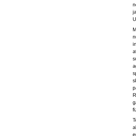
n
j
U
M
n
i
a
s
a
s
s
p
R
g
f
T
a
e