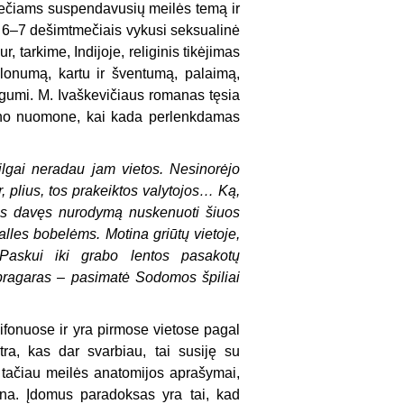
mečiams suspendavusių meilės temą ir
 6–7 dešimtmečiais vykusi seksualinė
, tarkime, Indijoje, religinis tikėjimas
onumą, kartu ir šventumą, palaimą,
ogumi. M. Ivaškevičiaus romanas tęsia
 mano nuomone, kai kada perlenkdamas
gai neradau jam vietos. Nesinorėjo
ir, plius, tos prakeiktos valytojos… Ką,
oms davęs nurodymą nuskenuoti šiuos
 alles bobelėms. Motina griūtų vietoje,
Paskui iki grabo lentos pasakotų
pragaras – pasimatė Sodomos špiliai
aifonuose ir yra pirmose vietose pagal
a, kas dar svarbiau, tai susiję su
ti, tačiau meilės anatomijos aprašymai,
pnina. Įdomus paradoksas yra tai, kad