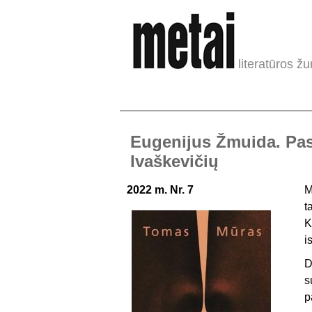
literatūros žu
Eugenijus Žmuida. Pask
Ivaškevičių
2022 m. Nr. 7
M
t
K
i
D
s
p