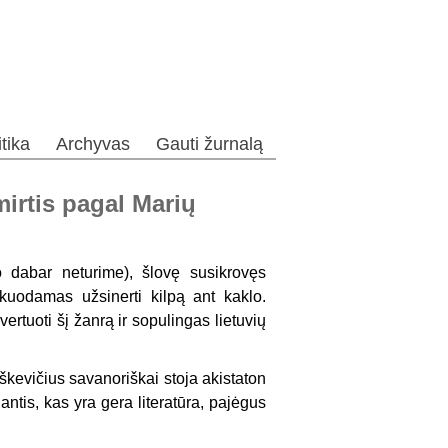
itika
Archyvas
Gauti žurnalą
mirtis pagal Marių
o dabar neturime), šlovę susikrovęs
kuodamas užsinerti kilpą ant kaklo.
rtuoti šį žanrą ir sopulingas lietuvių
aškevičius savanoriškai stoja akistaton
ntis, kas yra gera literatūra, pajėgus