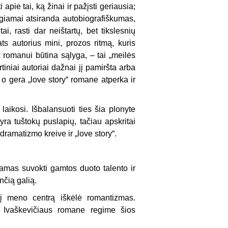
i apie tai, ką žinai ir pažįsti geriausia;
ngiamai atsiranda autobiografiškumas,
tai, rasti dar neištartų, bet tikslesnių
ats autorius mini, prozos ritmą, kuris
k romanui būtina sąlyga, – tai „meilės
iniai autoriai dažnai jį pamiršta arba
o gera „love story“ romane atperka ir
aikosi. Išbalansuoti ties šia plonyte
yra tuštokų puslapių, tačiau apskritai
dramatizmo kreive ir „love story“.
amas suvokti gamtos duoto talento ir
čią galią.
ą į meno centrą iškėlė romantizmas.
 Ivaškevičiaus romane regime šios