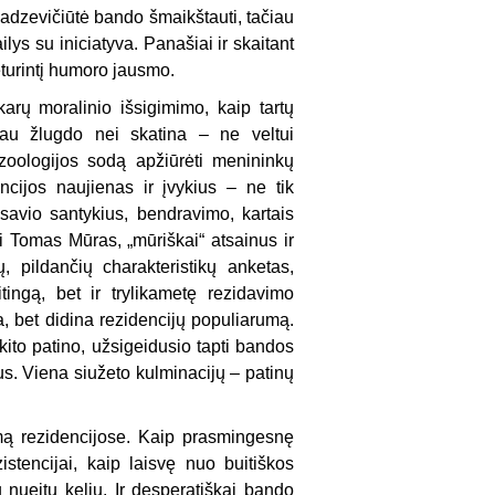
dzevičiūtė bando šmaikštauti, tačiau
lys su iniciatyva. Panašiai ir skaitant
eturintį humoro jausmo.
karų moralinio išsigimimo, kaip tartų
iau žlugdo nei skatina – ne veltui
 zoologijos sodą apžiūrėti menininkų
ncijos naujienas ir įvykius – ne tik
savio santykius, bendravimo, kartais
si Tomas Mūras, „mūriškai“ atsainus ir
ų, pildančių charakteristikų anketas,
tingą, bet ir trylikametę rezidavimo
a, bet didina rezidencijų populiarumą.
kito patino, užsigeidusio tapti bandos
us. Viena siužeto kulminacijų – patinų
mą rezidencijose. Kaip prasmingesnę
zistencijai, kaip laisvę nuo buitiškos
 nueitu keliu. Ir desperatiškai bando