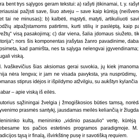
ra bent trys sąlygos geram tekstui: a) rašyti įtikinamai, t. y. rašyt
eriausiai pažįsti save, šiuo atveju – save kaip kūrėją (neišve
et tai ne minusas); b) kalbėti, mąstyti, matyti, artikuliuoti savi
odžių atpažįstamoms patirtims, kurti stilių ir paslėptą, kaip p
vežtų“ visą pasakojimą; c) dar viena, šalia įdomaus siužeto, ti
storija“; nors šis komponentas įrašytas žanro pavadinime, dabart
psimeta, kad pamiršta, nes ta sąlyga nelengvai įgyvendinama; 
ugali viską.
. Ivaškevičius šias aksiomas gerai suvokia, jų kiek įmanoma l
inija nėra lengva; ir jam ne visada pavyksta, yra nusprūdimų, 
omanas stiprus idėjos ir išpildymo atžvilgiu, su aukštyn kylančia 
abar – apie viską iš eilės.
utorius sąžiningai žvelgia į žmogiškosios būties tamsą, norėd
yvenimo prasmės santykį, jausdamas meilės keliančią ir žlugdan
enininko kultą, menininko „vidinio pasaulio“ vertę, kūrėj
ebesame tos pačios estetinės programos paradigmoje. M.
radicijos tąsą ir finalą, išvirkštinę pusę ir savotišką
requiem
.