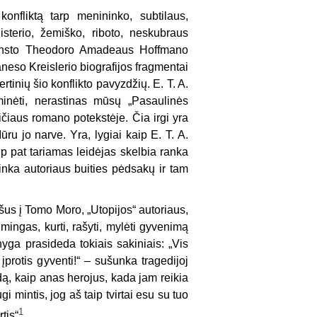
onfliktą tarp menininko, subtilaus,
isterio, žemiško, riboto, neskubraus
. Ernsto Theodoro Amadeaus Hoffmano
neso Kreislerio biografijos fragmentai
rtinių šio konflikto pavyzdžių. E. T. A.
inėti, nerastinas mūsų „Pasaulinės
ičiaus romano potekstėje. Čia irgi yra
ru jo narve. Yra, lygiai kaip E. T. A.
ip pat tariamas leidėjas skelbia ranka
tinka autoriaus buities pėdsakų ir tam
s į Tomo Moro, „Utopijos“ autoriaus,
mingas, kurti, rašyti, mylėti gyvenimą
nyga prasideda tokiais sakiniais: „Vis
protis gyventi!“ – sušunka tragedijoj
dą, kaip anas herojus, kada jam reikia
 mintis, jog aš taip tvirtai esu su tuo
1
tis“
.