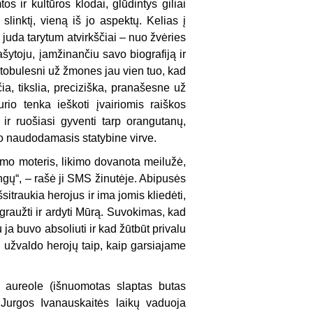
s ir kultūros klodai, glūdintys giliai
inktį, vieną iš jo aspektų. Kelias į
 juda tarytum atvirkščiai – nuo žvėries
toju, įamžinančiu savo biografiją ir
 tobulesni už žmones jau vien tuo, kad
ia, tikslia, preciziška, pranašesne už
io tenka ieškoti įvairiomis raiškos
ir ruošiasi gyventi tarp orangutanų,
jo naudodamasis statybine virve.
imo moteris, likimo dovanota meilužė,
mingų“, – rašė ji SMS žinutėje. Abipusės
itraukia herojus ir ima jomis kliedėti,
graužti ir ardyti Mūrą. Suvokimas, kad
 ja buvo absoliuti ir kad žūtbūt privalu
s, užvaldo herojų taip, kaip garsiajame
 aureole (išnuomotas slaptas butas
 Jurgos Ivanauskaitės laikų vaduoja