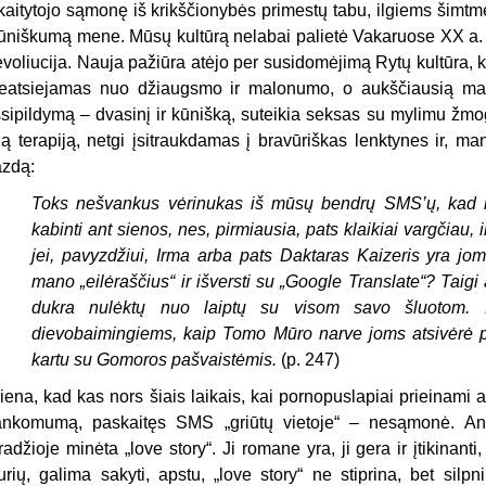
kaitytojo sąmonę iš krikščionybės primestų tabu, ilgiems šimt
ūniškumą mene. Mūsų kultūrą nelabai palietė Vakaruose XX a.
evoliucija. Nauja pažiūra atėjo per susidomėjimą Rytų kultūra, kur
eatsiejamas nuo džiaugsmo ir malonumo, o aukščiausią mal
šsipildymą – dvasinį ir kūnišką, suteikia seksas su mylimu žm
ią terapiją, netgi įsitraukdamas į bravūriškas lenktynes ir,
azdą:
Toks nešvankus vėrinukas iš mūsų bendrų SMS’ų, kad il
kabinti ant sienos, nes, pirmiausia, pats klaikiai vargčiau, 
jei, pavyzdžiui, Irma arba pats Daktaras Kaizeris yra j
mano „eilėraščius“ ir išversti su „Google Translate“? Taigi
dukra nulėktų nuo laiptų su visom savo šluotom. 
dievobaimingiems, kaip Tomo Mūro narve joms atsivėrė 
kartu su Gomoros pašvaistėmis.
(p. 247)
iena, kad kas nors šiais laikais, kai pornopuslapiai prieinami 
ankomumą, paskaitęs SMS „griūtų vietoje“ – nesąmonė. Antr
radžioje minėta „love story“. Ji romane yra, ji gera ir įtikinan
urių, galima sakyti, apstu, „love story“ ne stiprina, bet sil