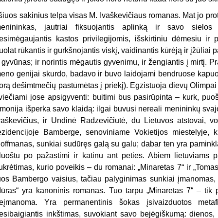
 šiuos sakinius telpa visas M. Ivaškevičiaus romanas. Mat jo p
enininkas, jautriai fiksuojantis aplinką ir savo sielos 
esimėgaujantis kastos privilegijomis, išskirtiniu dėmesiu ir 
uolat rūkantis ir gurkšnojantis viskį, vaidinantis kūrėją ir įžūliai 
r gyvūnas; ir norintis mėgautis gyvenimu, ir žengiantis į mirtį. 
eno genijai skurdo, badavo ir buvo laidojami bendruose kapuos
orą dešimtmečių pastūmėtas į priekį). Egzistuoja dievų Olimpai
viečiami jose apsigyventi: buitimi bus pasirūpinta – kurk, puo
monija išperka savo klaidą: ilgai buvusi nereali menininkų svajo
vaškevičius, ir Undinė Radzevičiūtė, du Lietuvos atstovai,
ezidencijoje Bamberge, senoviniame Vokietijos miestelyje, k
offmanas, sunkiai sudūręs galą su galu; dabar ten yra paminkla
luoštu po pažastimi ir katinu ant peties. Abiem lietuviams 
ukrėtimas, kurio poveikis – du romanai: „Minaretas 7“ ir „Toma
uos Bambergo vaisius, tačiau palyginimas sunkiai įmanomas, 
ūras“ yra kanoninis romanas. Tuo tarpu „Minaretas 7“ – tik 
eįmanoma. Yra permanentinis šokas įsivaizduotos metafi
esibaigiantis inkštimas, suvokiant savo bejėgiškumą: dienos,