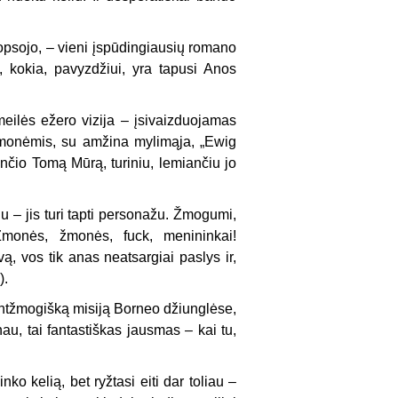
iopsojo, – vieni įspūdingiausių romano
ka, kokia, pavyzdžiui, yra tapusi Anos
ilės ežero vizija – įsivaizduojamas
žmonėmis, su amžina mylimąja, „Ewig
nčio Tomą Mūrą, turiniu, lemiančiu jo
ju – jis turi tapti personažu. Žmogumi,
„Žmonės, žmonės, fuck, menininkai!
ą, vos tik anas neatsargiai paslys ir,
).
antžmogišką misiją Borneo džiunglėse,
au, tai fantastiškas jausmas – kai tu,
 kelią, bet ryžtasi eiti dar toliau –