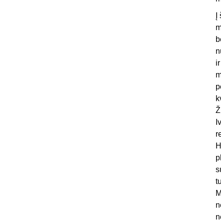
Į
m
b
n
i
m
p
k
Ž
I
r
H
p
s
t
M
n
n