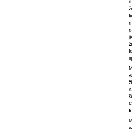
n
ž
f
p
p
j
ž
f
s
M
v
ž
n
š
t
I
M
v