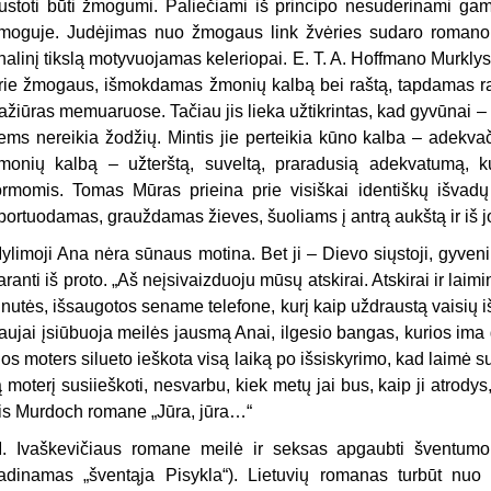
ustoti būti žmogumi. Paliečiami iš principo nesuderinami gamto
moguje. Judėjimas nuo žmogaus link žvėries sudaro romano sl
inalinį tikslą motyvuojamas keleriopai. E. T. A. Hoffmano Murklys
rie žmogaus, išmokdamas žmonių kalbą bei raštą, tapdamas rašy
ažiūras memuaruose. Tačiau jis lieka užtikrintas, kad gyvūnai –
iems nereikia žodžių. Mintis jie perteikia kūno kalba – adekvač
monių kalbą – užterštą, suveltą, praradusią adekvatumą, kur
ormomis. Tomas Mūras prieina prie visiškai identiškų išvadų 
portuodamas, grauždamas žieves, šuoliams į antrą aukštą ir iš 
ylimoji Ana nėra sūnaus motina. Bet ji – Dievo siųstoji, gyven
aranti iš proto. „Aš neįsivaizduoju mūsų atskirai. Atskirai ir lai
inutės, išsaugotos sename telefone, kurį kaip uždraustą vaisių išs
aujai įsiūbuoja meilės jausmą Anai, ilgesio bangas, kurios ima 
ios moters silueto ieškota visą laiką po išsiskyrimo, kad laimė su
ą moterį susiieškoti, nesvarbu, kiek metų jai bus, kaip ji atrody
ris Murdoch romane „Jūra, jūra…“
. Ivaškevičiaus romane meilė ir seksas apgaubti šventumo
adinamas „šventąja Pisykla“). Lietuvių romanas turbūt nuo