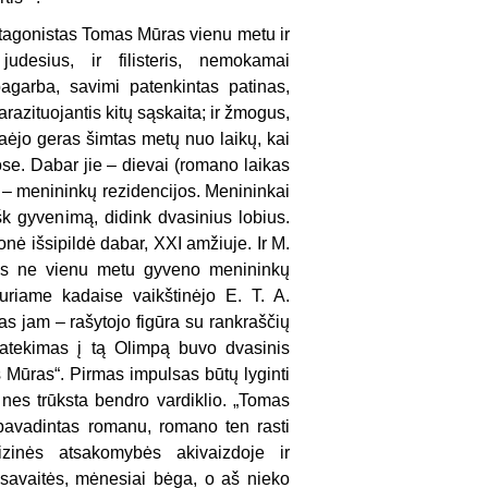
rotagonistas Tomas Mūras vienu metu ir
judesius, ir filisteris, nemokamai
pagarba, savimi patenkintas patinas,
parazituojantis kitų sąskaita; ir žmogus,
Praėjo geras šimtas metų nuo laikų, kai
e. Dabar jie – dievai (romano laikas
 – menininkų rezidencijos. Menininkai
šk gyvenimą, didink dvasinius lobius.
nė išsipildė dabar, XXI amžiuje. Ir M.
 vos ne vienu metu gyveno menininkų
uriame kadaise vaikštinėjo E. T. A.
s jam – rašytojo figūra su rankraščių
patekimas į tą Olimpą buvo dvasinis
s Mūras“. Pirmas impulsas būtų lyginti
nes trūksta bendro vardiklio. „Tomas
pavadintas romanu, romano ten rasti
zinės atsakomybės akivaizdoje ir
 savaitės, mėnesiai bėga, o aš nieko