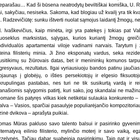
eparašau… Kad ši būsena neatrodytų beviltiškai komiška, U. Ra
ai, sakyčiau, nesiseka. Sakoma, kad blogiau už kvailį yra tik kvai
. Radzevičiūtę: sunku ištverti nuolat sąmojus laidantį žmogų, n
. Ivaškevičius, kaip minėta, irgi yra patekęs į tokias pat Va
uoseklus marksistas, sąlygas, kurios kuriantį žmogų greič
ndividualūs apartamentai viloje vadinami narvais. Tarytum į
teina filisterių minia. Ji žino eksponatų vardus, seka rezide
usitikimų su žiūrovais datas, bet ir menininkų komunos tarpu
gresyvaus, rezultatus. Ilgai vyriausiuoju bandos patinu jaučia
pjaunąs į globėjų, o išties persekiotojų ir elgesio fiksuotoj
krupulingas pastabas, nes turi ne tik susikurtą vardą ir rei
anašiomis sąlygomis patirtį, kuri sako, jog skandalai ne mažin
omane šis patyręs vilkas kiek netikėtai sulaukia konkurento – 
alva – Vasios, sparčiai pasaulyje populiarėjančio kompozitoria
izinė dvikova – aprašyta puikiai.
omas Mūras pakluso savo talento balsui ir pasirinko gyveni
lternatyvą eilinio filisterio, mylinčio moterį ir savo vaiką, eg
rzelynės. Tačiau dabar suabejoja pasirinkimu. Taip pat ir visu