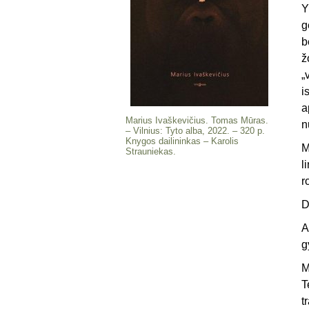
Y
g
b
ž
„
i
a
Marius Ivaškevičius. Tomas Mūras.
n
– Vilnius: Tyto alba, 2022. – 320 p.
Knygos dailininkas – Karolis
M
Strauniekas.
l
r
D
A
g
M
T
t