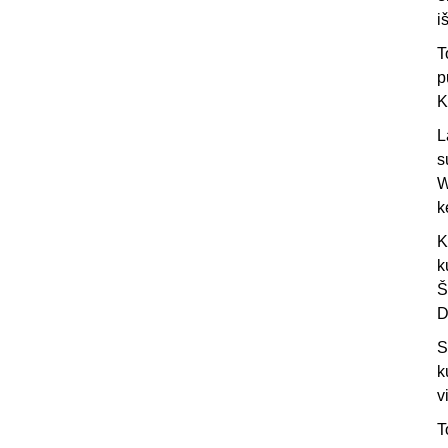
i
T
p
K
L
s
W
k
K
k
Š
D
S
k
v
T