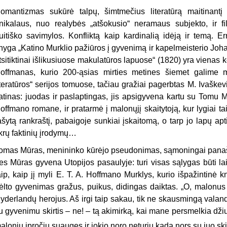
omantizmas sukūrė talpų, šimtmečius literatūrą maitinantį k
nikalaus, nuo realybės „atšokusio“ neramaus subjekto, ir fil
uitiško savimylos. Konfliktą kaip kardinalią idėją ir temą
nyga „Katino Murklio pažiūros į gyvenimą ir kapelmeisterio Joha
tsitiktinai išlikusiuose makulatūros lapuose“ (1820) yra vienas ke
offmanas, kurio 200-ąsias mirties metines šiemet galime m
iteratūros“ serijos tomuose, tačiau gražiai pagerbtas M. Ivaškev
atinas: juodas ir paslaptingas, jis apsigyvena kartu su Tomu Mū
offmano romane, ir pratarmė į malonųjį skaitytoją, kur lygiai ta
ašytą rankraštį, pabaigoje sunkiai įskaitomą, o tarp jo lapų ap
ikrų faktinių įrodymų…
omas Mūras, menininko kūrėjo pseudonimas, sąmoningai panašu
es Mūras gyvena Utopijos pasaulyje: turi visas sąlygas būti lai
aip, kaip jį myli E. T. A. Hoffmano Murklys, kurio išpažintinė k
ėlto gyvenimas gražus, puikus, didingas daiktas. „O, malonus į
yderlandų herojus. Aš irgi taip sakau, tik ne skausmingą valan
u gyvenimu skirtis – ne! – tą akimirką, kai mane persmelkia džiugi
aloniu įpročiu suaugęs ir jokio noro neturiu kada nors su juo skir