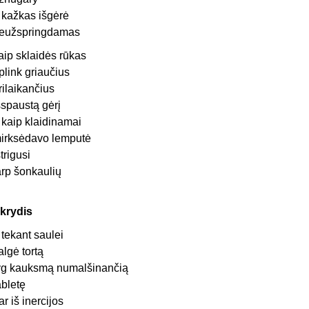
r kažkas išgėrė
eužspringdamas
aip sklaidės rūkas
plink griaučius
rilaikančius
šspaustą gėrį
r kaip klaidinamai
irksėdavo lemputė
strigusi
arp šonkaulių
krydis
r tekant saulei
algė tortą
yg kauksmą numalšinančią
abletę
ar iš inercijos