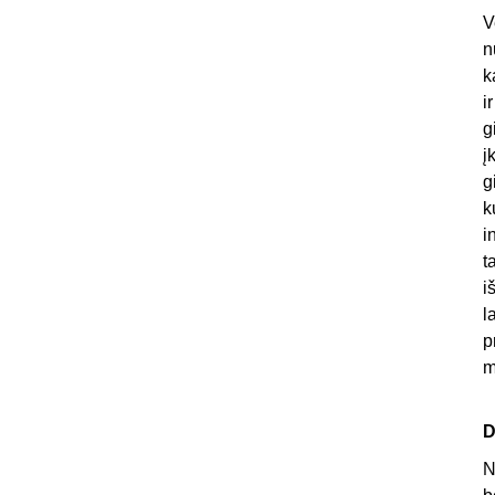
V
n
k
i
g
į
g
k
i
t
i
l
p
m
D
N