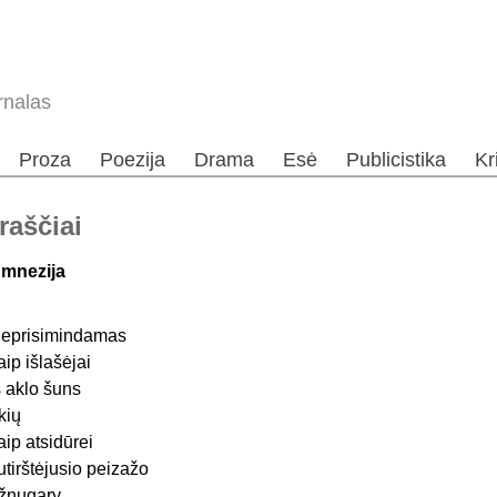
rnalas
Proza
Poezija
Drama
Esė
Publicistika
Kr
raščiai
mnezija
eprisimindamas
aip išlašėjai
š aklo šuns
kių
aip atsidūrei
utirštėjusio peizažo
žnugary