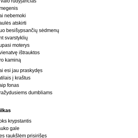
r valo rūdyjančias
megenis
ai nebemoki
aulės atskirti
uo besišypsančių sėdmenų
nt svarstyklių
upasi moterys
 vienatvę ištrauktos
ro kaminą
ai esi jau praskydęs
atilais į kraštus
aip fonas
ražydusiems dumbliams
ilkas
oks krypstantis
auko gale
es raukšlėm prisirišęs