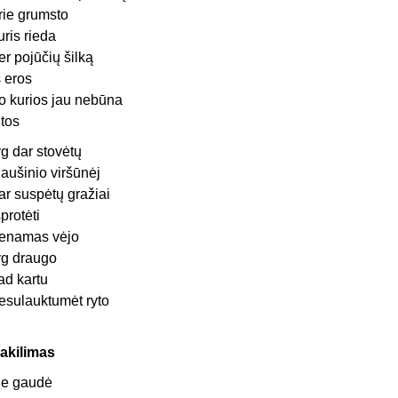
rie grumsto
uris rieda
er pojūčių šilką
š eros
o kurios jau nebūna
itos
yg dar stovėtų
iaušinio viršūnėj
ar suspėtų gražiai
šprotėti
enamas vėjo
yg draugo
ad kartu
esulauktumėt ryto
akilimas
ie gaudė