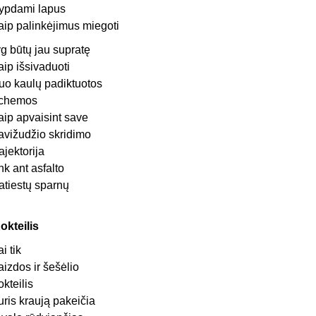
rypdami lapus
aip palinkėjimus miegoti
yg būtų jau supratę
aip išsivaduoti
uo kaulų padiktuotos
chemos
aip apvaisint save
avižudžio skridimo
rajektorija
ink ant asfalto
atiestų sparnų
okteilis
ai tik
aizdos ir šešėlio
okteilis
uris kraują pakeičia