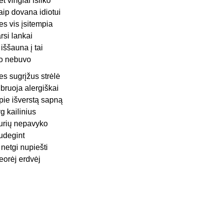
et vingiai išliko
aip dovana idiotui
es vis įsitempia
arsi lankai
r iššauna į tai
o nebuvo
es sugrįžus strėlė
ibruoja alergiškai
pie išverstą sapną
yg kailinius
urių nepavyko
udegint
r netgi nupiešti
eorėj erdvėj