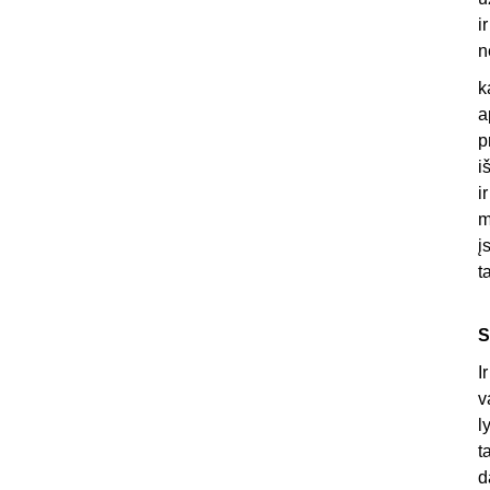
i
n
k
a
p
i
i
m
į
t
S
I
v
l
t
d