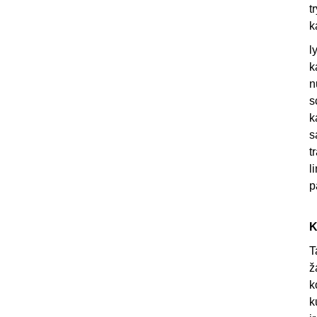
t
k
l
k
n
s
k
s
t
l
p
K
T
ž
k
k