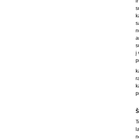
i
s
k
s
n
a
s
į
p
k
r
k
p
Š
T
l
n