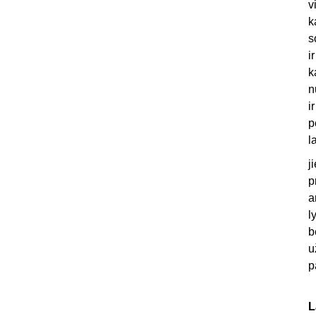
v
k
s
i
k
n
i
p
l
j
p
a
l
b
u
p
L