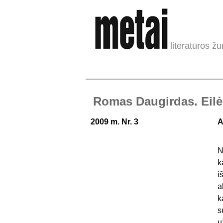
literatūros žu
Romas Daugirdas. Eilė
2009 m. Nr. 3
A
N
k
i
a
k
s
u