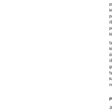
p
k
p
i
p
k
l
k
d
i
g
l
k
n
P
J