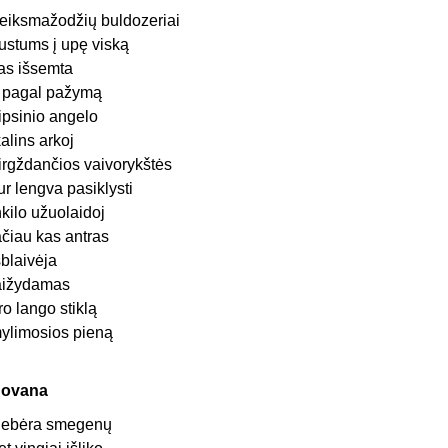
eiksmažodžių buldozeriai
ustums į upę viską
as išsemta
r pagal pažymą
ipsinio angelo
kalins arkoj
irgždančios vaivorykštės
ur lengva pasiklysti
nkilo užuolaidoj
ačiau kas antras
šblaivėja
aižydamas
ro lango stiklą
ylimosios pieną
ovana
ebėra smegenų