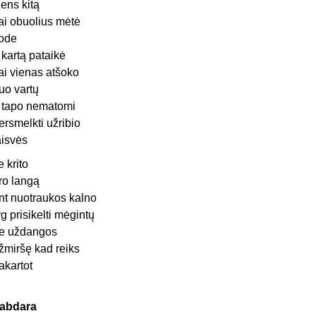
iens kitą
ai obuolius mėtė
ode
r kartą pataikė
ai vienas atšoko
uo vartų
r tapo nematomi
ersmelkti užribio
aisvės
ie krito
ro langą
nt nuotraukos kalno
yg prisikelti mėgintų
e uždangos
žmiršę kad reiks
akartot
abdara