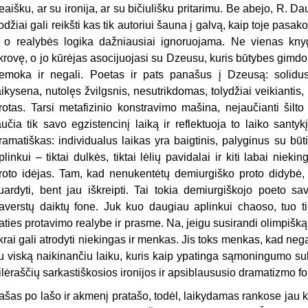
eaišku, ar su ironija, ar su bičiulišku pritarimu. Be abejo, R. Daug
odžiai gali reikšti kas tik autoriui šauna į galvą, kaip toje pasa
 o realybės logika dažniausiai ignoruojama. Ne vienas knygo
ikrovę, o jo kūrėjas asocijuojasi su Dzeusu, kuris būtybes gimdo n
emoka ir negali. Poetas ir pats panašus į Dzeusą: solidus a
aikysena, nutolęs žvilgsnis, nesutrikdomas, tolydžiai veikiantis
rotas. Tarsi metafizinio konstravimo mašina, nejaučianti šilt
aučia tik savo egzistencinį laiką ir reflektuoja to laiko santy
ramatiškas: individualus laikas yra baigtinis, palyginus su bū
plinkui – tiktai dulkės, tiktai lėlių pavidalai ir kiti labai nie
roto idėjas. Tam, kad nenukentėtų demiurgiško proto didybė,
uardyti, bent jau iškreipti. Tai tokia demiurgiškojo poeto s
averstų daiktų fone. Juk kuo daugiau aplinkui chaoso, tuo t
aties protavimo realybe ir prasme. Na, jeigu susirandi olimpišką
ikrai gali atrodyti niekingas ir menkas. Jis toks menkas, kad negail
u viską naikinančiu laiku, kuris kaip ypatinga sąmoningumo sub
ilėraščių sarkastiškosios ironijos ir apsiblaususio dramatizmo f
ašas po lašo ir akmenį pratašo, todėl, laikydamas rankose jau ke