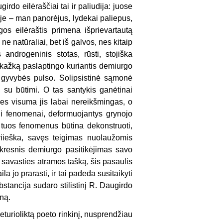
irdo eilėraščiai tai ir paliudija: juose
koje – man panorėjus, lydekai paliepus,
s eilėraštis primena išprievartautą
e natūraliai, bet iš galvos, nes kitaip
ndrogeninis stotas, rūsti, stojiška
, kažką paslaptingo kuriantis demiurgo
o gyvybės pulso. Solipsistinė sąmonė
kį su būtimi. O tas santykis ganėtinai
ties visuma jis labai nereikšmingas, o
kingi fenomenai, deformuojantys grynojo
 tuos fenomenus būtina dekonstruoti,
aviieška, savęs teigimas nuolaužomis
ikresnis demiurgo pasitikėjimas savo
 savasties atramos tašką, šis pasaulis
a jo prarasti, ir tai padeda susitaikyti
stancija sudaro stilistinį R. Daugirdo
oną.
turioliktą poeto rinkinį, nusprendžiau