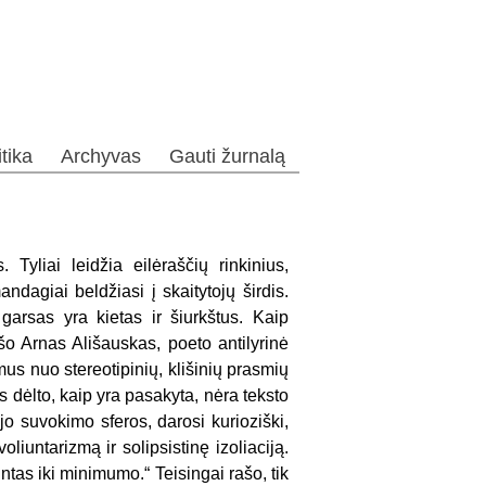
itika
Archyvas
Gauti žurnalą
yliai leidžia eilėraščių rinkinius,
ndagiai beldžiasi į skaitytojų širdis.
 garsas yra kietas ir šiurkštus. Kaip
ašo Arnas Ališauskas, poeto antilyrinė
mus nuo stereotipinių, klišinių prasmių
s dėlto, kaip yra pasakyta, nėra teksto
ojo suvokimo sferos, darosi kurioziški,
iuntarizmą ir solipsistinę izoliaciją.
ntas iki minimumo.“ Teisingai rašo, tik