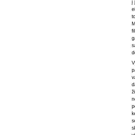
į
e
t
M
f
g
s
d
V
p
v
d
ž
n
p
k
s
s