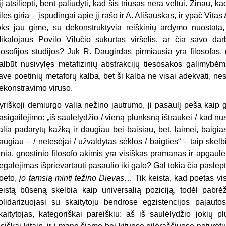
 jį atsiliepti, bent paliudyti, kad šis triūsas nėra veltui. Žinau, 
iles giria – įspūdingai apie jį rašo ir A. Ališauskas, ir ypač Vitas
oks jau gimė, su dekonstruktyvia reiškinių ardymo nuostata, k
ikalojaus Povilo Vilučio sukurtas viršelis, ar čia savo dar
ilosofijos studijos? Juk R. Daugirdas pirmiausia yra filosofas, 
albūt nusivylęs metafizinių abstrakcijų tiesosakos galimybėmi
ave poetinių metaforų kalba, bet ši kalba ne visai adekvati, nes
ekonstravimo viruso.
yriškoji demiurgo valia nežino jautrumo, ji pasaulį peša kaip gy
asigailėjimo: „iš saulėlydžio / vieną plunksną ištraukei / kad nus
alia padarytų kažką ir daugiau bei baisiau, bet, laimei, baigias
augiau – / netesėjai / užvaldytas sėklos / baigties“ – taip skelb
inia, gnostinio filosofo akimis yra visiškas pramanas ir apgaulė (
egalėjimas išprievartauti pasaulio iki galo? Gal tokia čia paslėpt
oeto,
jo tamsią mintį težino Dievas
… Tik keista, kad poetas vi
eistą būseną skelbia kaip universalią poziciją, todėl pabrė
olidarizuojasi su skaitytoju bendrose egzistencijos pajautos
kaitytojas, kategoriškai pareiškiu: aš iš saulėlydžio jokių 