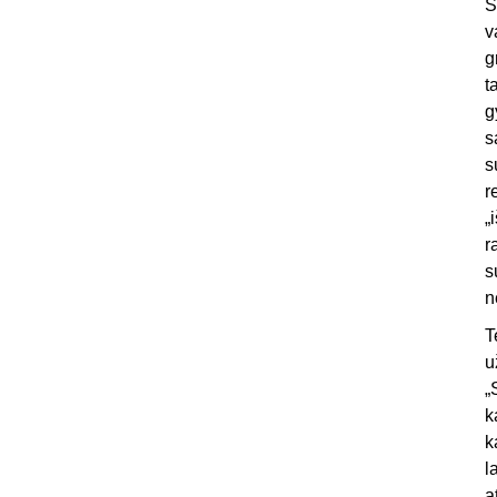
S
v
g
t
g
s
s
r
„
r
s
n
T
u
„
k
k
l
a