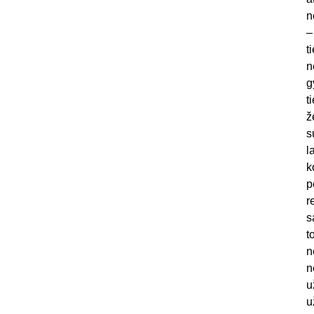
n
–
t
n
g
t
ž
s
l
k
p
r
s
t
n
n
u
u