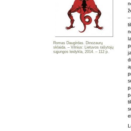
n
ž
–
t
n
l
Romas Daugirdas. Dinozaurų
p
sklaida. – Vilnius: Lietuvos rašytojų
sąjungos leidykla, 2014. – 112 p.
j
d
a
p
s
p
p
t
s
e
L