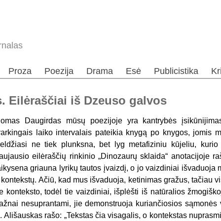
rnalas
Proza
Poezija
Drama
Esė
Publicistika
Kr
 Eilėraščiai iš Dzeuso galvos
omas Daugirdas mūsų poezijoje yra kantrybės įsikūnijimas. T
varkingais laiko intervalais pateikia knygą po knygos, jomis ma
eldžiasi ne tiek plunksna, bet lyg metafiziniu kūjeliu, kurio
aujausio eilėraščių rinkinio „Dinozaurų sklaida“ anotacijoje r
aikysena griauna lyrikų tautos įvaizdį, o jo vaizdiniai išvaduoja 
r kontekstų. Ačiū, kad mus išvaduoja, ketinimas gražus, tačiau vi
e konteksto, todėl tie vaizdiniai, išplėšti iš natūralios žmogišk
ažnai nesuprantami, jie demonstruoja kuriančiosios sąmonės vol
. Ališauskas rašo: „Tekstas čia visagalis, o kontekstas nuprasmi