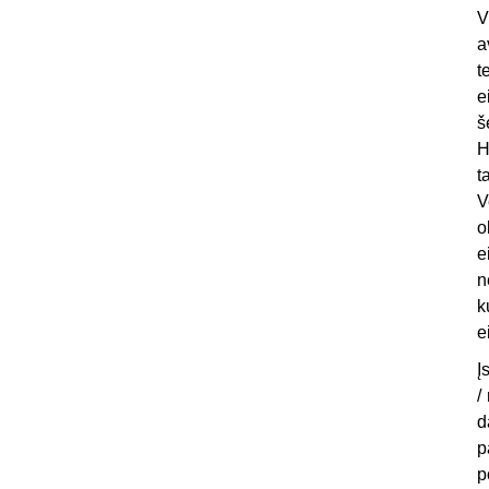
V
a
t
e
š
H
t
V
o
e
n
k
e
Į
/
d
p
p