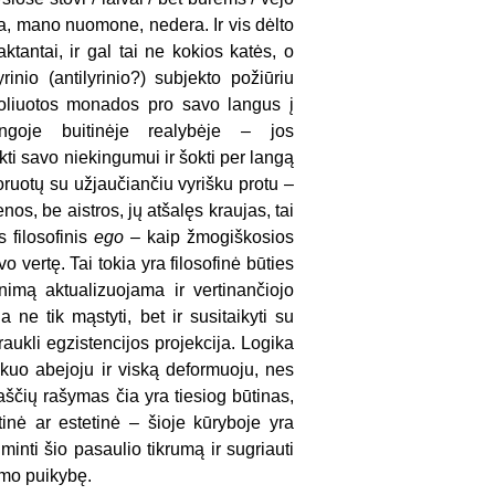
ija, mano nuomone, nedera. Ir vis dėlto
tantai, ir gal tai ne kokios katės, o
inio (antilyrinio?) subjekto požiūriu
izoliuotos monados pro savo langus į
ngoje buitinėje realybėje – jos
okti savo niekingumui ir šokti per langą
oruotų su užjaučiančiu vyrišku protu –
nos, be aistros, jų atšalęs kraujas, tai
s filosofinis
ego
– kaip žmogiškosios
 vertę. Tai tokia yra filosofinė būties
imą aktualizuojama ir vertinančiojo
ne tik mąstyti, bet ir susitaikyti su
aukli egzistencijos projekcija. Logika
iskuo abejoju ir viską deformuoju, nes
raščių rašymas čia yra tiesiog būtinas,
etinė ar estetinė – šioje kūryboje yra
minti šio pasaulio tikrumą ir sugriauti
jimo puikybę.