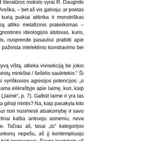
kad literatūros mokslo vyrai R. Daugirdo
 Areška, – bet aš vis galvoju: ar poetas
urią puikiai atitinka ir monstriškas
bą atliko metafizinis prakeiksmas –
gnostinės ideologijos atstovas, kuris,
s, nusprendė pasauliui prabilti apie
 pažeista intelektinio konstravimo bei
vą vištą, atlieka vivisekciją be jokio
ėstų minkštai / šešėlis saulėtekio.“ Ši
i vyriškosios agresijos potencijos: „o
iama eilėraštyje apie laimę, kuri, kaip
„laimė“, p. 7). Galbūt laimė ir yra tas
a gilioji mintis? Na, kaip pasakyta kito
sur nori nusimesti atsakomybę ir savo
žtinai kalba antruoju asmeniu, neva
e. Tačiau aš, tasai „tu“ kategorijos
plunksnų nepešu, aš jį kontempliuoju