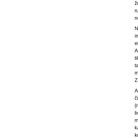
ž
r
n
N
i
e
A
t
t
m
Z
A
č
(
b
m
k
k