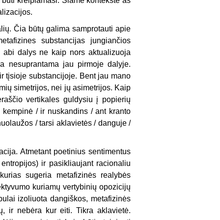
tų būti kreipiamasi. Šiame kontekste aš
lizacijos.
dalių. Čia būtų galima samprotauti apie
etafizines substancijas jungiančios
 abi dalys ne kaip nors aktualizuoja
ūna nesuprantama jau pirmoje dalyje.
ir tįsioje substancijoje. Bent jau mano
ų simetrijos, nei jų asimetrijos. Kaip
ėraščio vertikales guldysiu į popierių
s kempinė / ir nuskandins / ant kranto
r nuolaužos / tarsi aklavietės / danguje /
iacija. Atmetant poetinius sentimentus
ntropijos) ir pasikliaujant racionaliu
 kurias sugeria metafizinės realybės
ektyvumo kuriamų vertybinių opozicijų
bulai izoliuota dangiškos, metafizinės
 ir nebėra kur eiti. Tikra aklavietė.