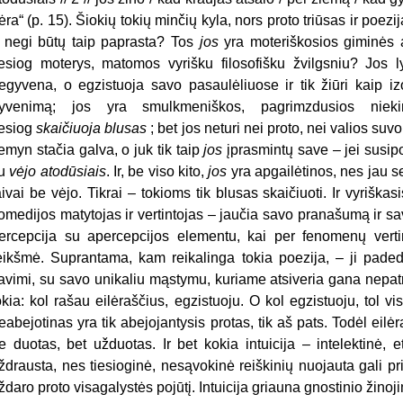
ėra“ (p. 15). Šiokių tokių minčių kyla, nors proto triūsas ir poez
 negi būtų taip paprasta? Tos
jos
yra moteriškosios giminės ak
iesiog moterys, matomos vyrišku filosofišku žvilgsniu? Jos lyr
egyvena, o egzistuoja savo pasaulėliuose ir tik žiūri kaip 
yvenimą; jos yra smulkmeniškos, pagrimzdusios nieki
iesiog
skaičiuoja blusas
; bet jos neturi nei proto, nei valios suv
emyn stačia galva, o juk tik taip
jos
įprasmintų save – jei susip
u
vėjo atodūsiais
. Ir, be viso kito,
jos
yra apgailėtinos, nes jau se
aivai be vėjo. Tikrai – tokioms tik blusas skaičiuoti. Ir vyriškasi
omedijos matytojas ir vertintojas – jaučia savo pranašumą ir savo
ercepcija su apercepcijos elementu, kai per fenomenų vertin
eikšmė. Suprantama, kam reikalinga tokia poezija, – ji padeda 
avimi, su savo unikaliu mąstymu, kuriame atsiveria gana nepatr
okia: kol rašau eilėraščius, egzistuoju. O kol egzistuoju, tol v
eabejotinas yra tik abejojantysis protas, tik aš pats. Todėl eilė
e duotas, bet užduotas. Ir bet kokia intuicija – intelektinė, 
ždrausta, nes tiesioginė, nesąvokinė reiškinių nuojauta gali pri
ždaro proto visagalystės pojūtį. Intuicija griauna gnostinio žino