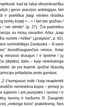
mplikuoti, kad tai labai idiosinkraziška
šyti į geros poezijos antologijas, bet
i ir poetiškai įtaigi minties išraiška
 lyg turėtų kryptį <…> / bet dar gražiau /
 / nei atimtis“ (p. 27). Čia padvelkia
oezija, su mūsų savastim. Arba: „kaip
a numirti / miške“ („pratybos“, p. 92).
 tarsi suminkštėjęs Zaratustra – iš savo
ais“ besidžiaugiančios minios. Antai
yg mirusius draugus / ir tęsėme / jų
čio (diptiko) dalis – kaip nereikalinga
tybė: jie yra kuproti, gražiai išjaustą
 principu prilipdytas proto gumbas.
: „2 // kompasas rodė / kaip neaplenkti
ilėraščio neminėtina kupra – pirmoji jo
e tupėsim / ant jaunystės / lavono / ir
isokių lavonų ir luošumo R. Daugirdo
encinį „niekingo kūno“ prakeiksmą. Nes