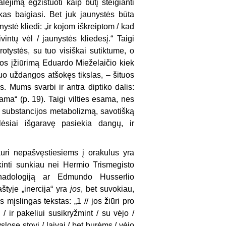
lėjimą egzistuoti kaip būtį steigianti
kas baigiasi. Bet juk jaunystės būta
ystė kliedi: „ir kojom iškreiptom / kad
vintų vėl / jaunystės kliedesį.“ Taigi
tystės, su tuo visiškai sutiktume, o
 vos įžiūrimą Eduardo Mieželaičio kiek
nuo uždangos atšokęs tikslas, – šituos
s. Mums svarbi ir antra diptiko dalis:
ama“ (p. 19). Taigi vilties esama, nes
ės substancijos metabolizmą, savotišką
lėsiai išgaravę pasiekia dangų, ir
, kuri nepašvęstiesiems į orakulus yra
kinti sunkiau nei Hermio Trismegisto
onadologiją ar Edmundo Husserlio
štyje „inercija“ yra
jos
, bet suvokiau,
mįslingas tekstas: „1 // jos žiūri pro
 / ir pakeliui susikryžmint / su vėjo /
slose stovi / laivai / bet burėms / vėjo