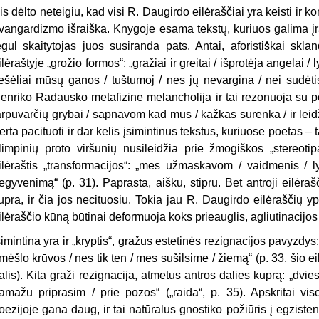
is dėlto neteigiu, kad visi R. Daugirdo eilėraščiai yra keisti ir ko
vangardizmo išraiška. Knygoje esama tekstų, kuriuos galima įra
egul skaitytojas juos susiranda pats. Antai, aforistiškai skland
ilėraštyje „grožio formos“: „gražiai ir greitai / išprotėja angelai /
ešėliai mūsų ganos / tuštumoj / nes jų nevargina / nei sudėtis
enriko Radausko metafizine melancholija ir tai rezonuoja su p
arpuvarčių grybai / sapnavom kad mus / kažkas surenka / ir leidži
erta pacituoti ir dar kelis įsimintinus tekstus, kuriuose poetas –
limpinių proto viršūnių nusileidžia prie žmogiškos „stereotip
ilėraštis „transformacijos“: „mes užmaskavom / vaidmenis / l
egyvenimą“ (p. 31). Paprasta, aišku, stipru. Bet antroji eilėraš
upra, ir čia jos necituosiu. Tokia jau R. Daugirdo eilėraščių ypa
ilėraščio kūną būtinai deformuoja koks prieauglis, agliutinacijos
simintina yra ir „kryptis“, gražus estetinės rezignacijos pavyzdys
 mėšlo krūvos / nes tik ten / mes sušilsime / žiemą“ (p. 33, šio e
alis). Kita graži rezignacija, atmetus antros dalies kuprą: „dvies
amažu priprasim / prie pozos“ („raida“, p. 35). Apskritai v
oezijoje gana daug, ir tai natūralus gnostiko požiūris į egzist