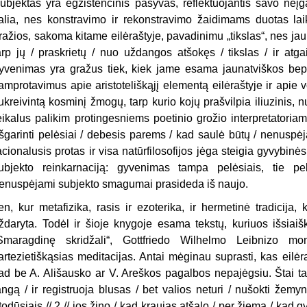
ubjektas yra egzistencinis pasyvas, reflektuojantis savo neįga
alia, nes konstravimo ir rekonstravimo žaidimams duotas lai
ražios, sakoma kitame eilėraštyje, pavadinimu „tikslas“, nes jaun
arp jų / praskrietų / nuo uždangos atšokęs / tikslas / ir atgai
yvenimas yra gražus tiek, kiek jame esama jaunatviškos bepro
amprotavimus apie aristoteliškąjį elementą eilėraštyje ir apie
ukreivintą kosminį žmogų, tarp kurio kojų prašvilpia iliuzinis, 
eikalus palikim protingesniems poetinio grožio interpretatoriam
išgarinti pelėsiai / debesis parems / kad saulė būtų / nenuspėj
acionalusis protas ir visa natūrfilosofijos jėga steigia gyvybin
ubjekto reinkarnaciją: gyvenimas tampa pelėsiais, tie pe
enuspėjami subjekto smagumai prasideda iš naujo.
en, kur metafizika, rasis ir ezoterika, ir hermetinė tradicija
ždaryta. Todėl ir šioje knygoje esama tekstų, kuriuos išsiaiš
Smaragdinę skridžali“, Gottfriedo Wilhelmo Leibnizo m
artezietiškąsias meditacijas. Antai mėginau suprasti, kas eilėra
ad be A. Ališausko ar V. Areškos pagalbos nepajėgsiu. Štai tas 
angą / ir registruoja blusas / bet valios neturi / nušokti žemyn
todūsiais // 2 // jos žino / kad kraujas atšalo / per žiemą / kad gy