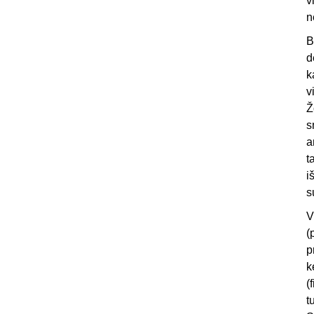
v
n
B
d
k
v
Ž
s
a
t
i
s
V
(
p
k
(
t