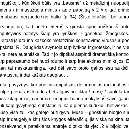
mogiškoji, kūniškoji būtis yra „bausmė“ už metafizinį nuopuolį:
udens / ir masažuoja mintis / apie pabaigą // 2 // o gal prim
enubausti nei juodo / nei balto“ (p. 94). (Šis eilėraštis – be kupro
eabejotina, kad poeto eilėraštis gimsta spontaniškai iš aut
mpulsyvios patirtys šiaip yra lyriškos ir ganėtinai žmogiškos
ilėraštį įsibrauna kažkoks metafizinio konstravimo virusas ir poet
pskritai R. Daugirdas svyruoja tarp lyrikos ir grotesko, ir nė v
ikra, nėra autentiška. Tad ir jo diptikai atspindi dramatišką kont
arp paprastumo bei nuoširdumo ir tarp intelektinės mimikrijos.
an tai neskausminga, kad dėl savo proto galios esu aukščia
aratustra, ir dar kažkas daugiau…
ntai pavyzdys, kur poetinis impulsas, deformuotas racionalios refl
iulpė pieną / iš klaidų / bet atgaivino tiktai / musę / suplotą ta
nes kitaip ir neįmanoma): žmogus bando mokytis iš savo (jauny
ūti kaip gyvybinga substancija, kaip pienas kūdikiui, bet viskas 
usę visa tai, kas galėjo būti gyva. Musė – gnostinis blogio si
aip ir daugelyje kitų šios knygos eilėraščių, jis viską naikina, t
onsekvencija pateikiama antroje diptiko dalyje: „2 // bijojo vėl