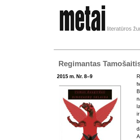
literatūros žu
Regimantas Tamošaitis.
2015 m. Nr. 8–9
R
t
B
n
l
i
b
d
A