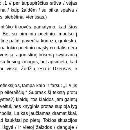
 „1 // per tarpupirščius srūva / vėjas
ena / kaip žaidėm / su pilka spalva /
s, stebėtinai vientisas.)
entiško tikrovės pamatymo, kad šios
. Bet su pirminiu poetiniu impulsu į
inę patirtį paverčia kuriozu, grotesku.
iena tokio poetinio mąstymo dalis nėra
roversiją, agonistinę būseną: svyravimą
 Esu tiesiog žmogus, bet apsimetu, kad
u visko. Žodžiu, esu ir Dzeusas, ir
eksijos, tampa kaip ir farsu: „1 // jis
rp eilėraščių.“ Suprask šį tekstą protu
stės?) klaidų, tos klaidos jam galėtų
veltui, nes knyginis protas suploja lyg
mbolis. Laikas jaučiamas dramatiškai,
ad šaukštai po pietų. Tokios situacijos
 išgyti / ir vietoj žaizdos / danguje /