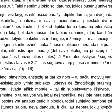
isiškai kitaip, ir į mane šiame bei kituose eilėraščiuose neturė
esu „tu“. Taigi nepriimu jokio solidarumo, jokios būsenų universa
eje, visi knygos eilėraščiai parašyti diptiko forma, yra dviejų 
ekartiškąjį dualizmą ir savitą racionalumą, paieškoti dvi m
ankorėžinės liaukos, bet kad diptiko forma kuriamų eilėraščių
iena kitą, bet dažniausiai dar labiau supainioja tai, kas b
odžiu, tolydus pakrikimas ir danguje, ir žemėje, ir mąstančioje, 
megenų kankorėžinė liauka šiuose diptikuose neranda nei prasmi
ntai, eilėraštis apie moralę (dėl savo ekologinių principų eil
aupančias horizontalias eilutes): „1 // moralės išskyras / suger
šmestus / laivus // 2 // tiltas sugriuvo / tarp pliuso / ir minuso / i
ukūrė / salą“ (p. 18).
ietoj simetrijos, antitezių ar dar ko nors – tų pačių motyvų var
pasislėpusio lyrinio subjekto liūdesys dėl žmogiškųjų prasmių e
rotu, išvada aiški: moralė – tai tik subjektyvumo išskyros,
empinė, o ta realybė yra labai nežmoniška, nes joje nėra subj
filosofas yra anapus gėrio ir blogio), todėl subjekto sąmonė to
uštumos saloje, neva danguje, ir čia jau nebėra jokių krypčių,