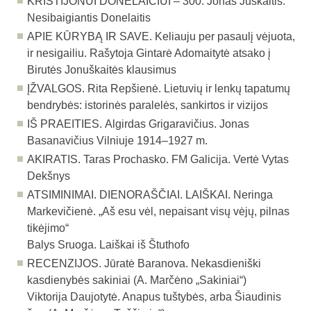
KRISTIJONUI DONELAIČIUI – 300.
Jonas Juškaitis.
Nesibaigiantis Donelaitis
APIE KŪRYBĄ IR SAVE.
Keliauju per pasaulį vėjuota,
ir nesigailiu. Rašytoja Gintarė Adomaitytė atsako į
Birutės Jonuškaitės klausimus
ĮŽVALGOS.
Rita Repšienė. Lietuvių ir lenkų tapatumų
bendrybės: istorinės paralelės, sankirtos ir vizijos
IŠ PRAEITIES.
Algirdas Grigaravičius. Jonas
Basanavičius Vilniuje 1914–1927 m.
AKIRATIS.
Taras Prochasko. FM Galicija. Vertė Vytas
Dekšnys
ATSIMINIMAI. DIENORAŠČIAI. LAIŠKAI.
Neringa
Markevičienė. „Aš esu vėl, nepaisant visų vėjų, pilnas
tikėjimo“
Balys Sruoga. Laiškai iš Štuthofo
RECENZIJOS.
Jūratė Baranova. Nekasdieniški
kasdienybės sakiniai (A. Marčėno „Sakiniai“)
Viktorija Daujotytė. Anapus tuštybės, arba Šiaudinis