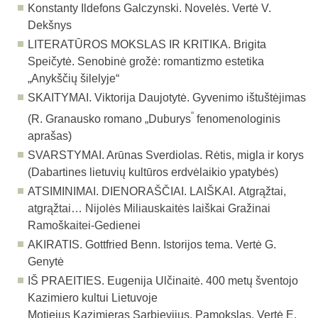
Konstanty Ildefons Galczynski. Novelės. Vertė V.
Dekšnys
LITERATŪROS MOKSLAS IR KRITIKA. Brigita
Speičytė. Senobinė grožė: romantizmo estetika
„Anykščių šilelyje“
SKAITYMAI. Viktorija Daujotytė. Gyvenimo ištuštėjimas
“
(R. Granausko romano „Duburys
fenomenologinis
aprašas)
SVARSTYMAI. Arūnas Sverdiolas. Rėtis, migla ir korys
(Dabartines lietuvių kultūros erdvėlaikio ypatybės)
ATSIMINIMAI. DIENORAŠČIAI. LAIŠKAI.
Atgrąžtai,
atgrąžtai… Nijolės Miliauskaitės laiškai Gražinai
Ramoškaitei-Gedienei
AKIRATIS. Gottfried Benn. Istorijos tema. Vertė G.
Genytė
IŠ PRAEITIES. Eugenija Ulčinaitė. 400 metų šventojo
Kazimiero kultui Lietuvoje
Motiejus Kazimieras Sarbievijus. Pamokslas. Vertė E.