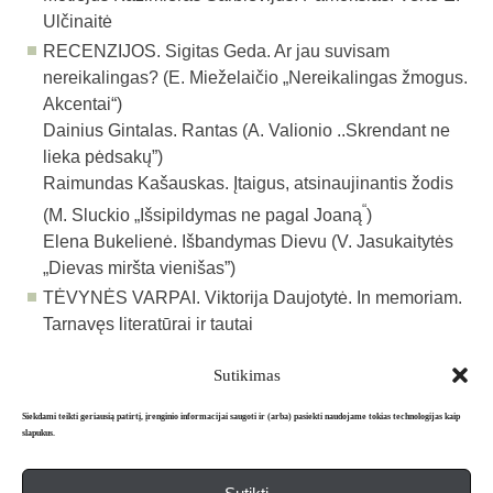
Ulčinaitė
RECENZIJOS.
Sigitas Geda. Ar jau suvisam
nereikalingas? (E. Mieželaičio „Nereikalingas žmogus.
Akcentai“)
Dainius
Gintalas
. Rantas (A. Valionio ..Skrendant ne
lieka pėdsakų”)
Raimundas
Kašauskas. Įtaigus, atsinaujinantis žodis
“
(M. Sluckio „Išsipildymas ne pagal Joaną
)
Elena Bukelienė. Išbandymas Dievu (V. Jasukaitytės
„Dievas miršta vienišas”)
TĖVYNĖS VARPAI. Viktorija Daujotytė. In memoriam.
Tarnavęs literatūrai ir tautai
Sutikimas
Atgal į archyvą
Siekdami teikti geriausią patirtį, įrenginio informacijai saugoti ir (arba) pasiekti naudojame tokias technologijas kaip
slapukus.