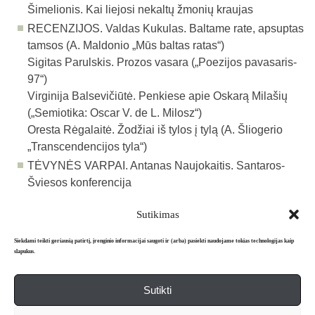
Šimelionis. Kai liejosi nekaltų žmonių kraujas
RECENZIJOS. Valdas Kukulas. Baltame rate, apsuptas
tamsos (A. Maldonio „Mūs baltas ratas“)
Sigitas Parulskis. Prozos vasara („Poezijos pavasaris-
97“)
Virgi­nija Balsevičiūtė. Penkiese apie Oskarą Milašių
(„Semiotika: Oscar V. de L. Milosz“)
Oresta Rėgalaitė. Žodžiai iš tylos į tylą (A. Šliogerio
„Transcen­dencijos tyla“)
TĖVYNĖS VARPAI. Antanas Naujokaitis. Santaros-
Šviesos konferencija
Sutikimas
Atgal į archyvą
Siekdami teikti geriausią patirtį, įrenginio informacijai saugoti ir (arba) pasiekti naudojame tokias technologijas kaip
slapukus.
Sutikti
Apie mus
Redakcija
Prenumerata