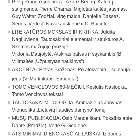
Pietų Prancūzijos proza. Azouz Begag. Kalėdų
staigmenos. Pierre Charras. Miglotas kaltės jausmas.
Guy Walter. Žodžiai, virtę malda. Danielle Bassez.
Senės. Vertė J. Navakauskienė ir D. Bučiūtė
LITERATŪROS MOKSLAS IR KRITIKA.
Juldita
Nagliuvienė. Tautosakiniai elementai ir struktūros A.
Škėmos mažojoje prozoje
Viktorija Daujotytė. Atskiras balsas ir sąskambis (B.
Vilimaitės „Užpustytas traukinys“)
AKCENTAI. Petras Bražėnas. Po atokvėpio – su nauja
“
jėga (V. Martinkaus „Simonija
)
TOMO VENCLOVOS 60-MEČIUI.
Kęstutis Nastopka.
Tomo Venclovos tekstai
TAUTOSAKA. MITOLOGIJA. Ambraziejus Jonynas.
Vienuolika „Lietuvių liaudies dainyn
o
“ tomų
MŪSŲ PUBLIKACIJA.
Osip Mandelštam. Pokalbis apie
Dante (Pradžia). Vertė G. Gedienė
ATSIMINIMAI. DIENORAŠČIAI. LAIŠKAI. Izidorius