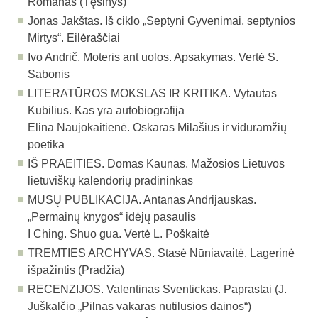
Romanas (Tęsinys)
Jonas Jakštas. Iš ciklo „Septyni Gyvenimai, septynios
Mirtys“. Eilėraščiai
Ivo Andrič. Moteris ant uolos. Apsakymas. Vertė S.
Sabonis
LITERATŪROS MOKSLAS IR KRITIKA. Vytautas
Kubilius. Kas yra autobiografija
Elina Naujokaitienė. Oskaras Milašius ir viduramžių
poetika
IŠ PRAEITIES. Domas Kaunas. Mažosios Lietuvos
lietuviškų kalendorių pradininkas
MŪSŲ PUBLIKACIJA. Antanas Andrijauskas.
„Permainų knygos“ idėjų pasaulis
I Ching. Shuo gua. Vertė L. Poškaitė
TREMTIES ARCHYVAS. Stasė Nūniavaitė. Lagerinė
išpažintis (Pradžia)
RECENZIJOS. Valentinas Sventickas. Paprastai (J.
Juškalčio „Pilnas vakaras nutilusios dainos“)