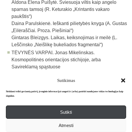
Aldona Elena Puišytė. Šviesuoja viltis kaip angelo
sparnas tamsoj (R. Keturakio „Krintantis vakaro
paukštis“)
Daina Parulskienė. Ieškanti pilietybės knyga (A. Gustas
„Eilėraščiai. Proza. Piešiniai“)
Gintaras Bleizgys. Laikas, keiksnojimas ir meilė (L.
Leščinsko „Neišlikę bukeliados fragmentai“)
TĖVYNĖS VARPAI. Jonas Mikelinskas.
Kosmopolitinės orientacijos stichijoje, arba
Savireklamą spąstuose
Sutikimas
Atgal į archyvą
Siekdami teikti geriausią patirtį, įrenginio informacijai saugoti ir (arba) pasiekti naudojame tokias technologijas kaip
slapukus.
Sutikti
Apie mus
Redakcija
Prenumerata
Atmesti