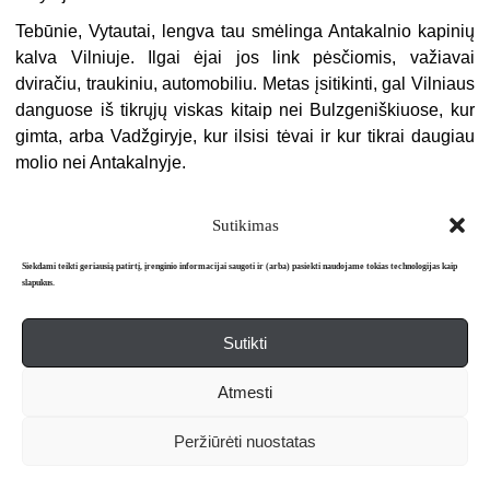
Tebūnie, Vytautai, lengva tau smėlinga Antakalnio kapinių
kalva Vilniuje. Ilgai ėjai jos link pėsčiomis, važiavai
dviračiu, traukiniu, automobiliu. Metas įsitikinti, gal Vilniaus
danguose iš tikrųjų viskas kitaip nei Bulzgeniškiuose, kur
gimta, arba Vadžgiryje, kur ilsisi tėvai ir kur tikrai daugiau
molio nei Antakalnyje.
Sutikimas
Siekdami teikti geriausią patirtį, įrenginio informacijai saugoti ir (arba) pasiekti naudojame tokias technologijas kaip
slapukus.
Sutikti
Apie mus
Redakcija
Prenumerata
Atmesti
Literatūros mėnraštis „Metai“ © 2026. Leidžiamas nuo 1991 m.
Peržiūrėti nuostatas
Powered by
WordPress
and
WordPress Theme
created with Artisteer.