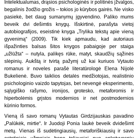
Intelektualumas, drąsios psichologinės ir politinės įžvalgos,
begalinis žodžio grožis – tokios jo kūrybos gairės. Ne visko
pasiekė, bet daug sumanymų įgyvendino. Paliko mums
beveik dvi dešimtis knygų. Išskirtinė, parašyta vietoj
autobiografijos, eseistinė knyga „Trylika tekstų apie vieną
gyvenimą“ (2009). Tik kiek apmaudu, kad autoriaus
išpažinties balsas šitos knygos pabaigoje per staiga
„užlūžta“ – nutyla, palikęs rūke, matyt, skaudžių sąžinės
slėpinių. Aukštą ir tvirtą pažymį už kai kuriuos Vytauto
romanus ir noveles parašė literatūrologė Elena Nijolė
Bukelienė. Buvo taiklios detalės medžiotojas, realistinio
psichologinio vaizdo tapytojas, bet nevengė eksperimento,
sąlygiško rašymo, ironijos, grotesko, metaforomis ir
hiperbolėmis grįstos modernios ir net postmodernios
kūrinio formos.
Vieną iš savo romanų Vytautas Girdzijauskas pavadino
„Palūkėk, mirtie“. Ir Juodoji Ponia laukė beveik dvidešimt
metų. Vienas iš sudėtingiausių, metaforiškiausių ir savo