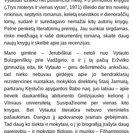
Vytautas užteko net pusšimčiui metų. Po pirmosios knygos
(„Trys moterys ir vienas vyras“, 1971) išleido dar tris novelių
rinkinius, septynis romanus, keletą eseistikos ir dienoraščių
tomų, sudarė ir suredagavo nemažai kitų autorių knygų.
Pelnė penketą literatūrinių premijų. Jau sunkiai sirgdamas,
rinko medžiagą ir rašė dokumentinį romaną, skaitė daug
naujų knygų ir skelbė apie jas recenzijas.
Mano gimtinė – Jerubiškiai – netoli nuo Vytauto
Bulzgeniškių prie Vadžgirio, o ir į tą pačią Eržvilko
gimnaziją eita, tik Vytauto – geru dešimtmečiu anksčiau,
tad nieko nebuvau girdėjęs apie jo bendraklasių
rezistencines nuotaikas, mokyklos direktorių Stasį Jarmalą,
partizanų Kęstučio apygardos štabo narį, juo labiau – apie
beveik daukantišką abituriento Girdzijausko kelionę į
Vilniaus universitetą. Susipažinome per vienas kito
knygas. Bet Vytautui literatūra nebuvo vienintelis
pašaukimas. Dangus jį apdovanojo įvairiais gebėjimais.
Tad daug ko siekta ir mokytasi, o į jo biografiją įrašyta daug
pareigybių – ir mokytojo filologo, ir muziko – Filharmonijos