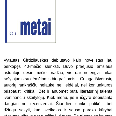
Vytautas Girdzijauskas debiutavo kaip novelistas jau
perkopęs 40-mečio slenkstį. Buvo praėjusio amžiaus
aštuntojo dešimtmečio pradžia, vis dar nelengvi laikai
rašytojams su dėmėtomis biografijomis – Gulagą ištvėrusių
autorių rankraščių nelaukė nei leidėjai, nei konjunktūros
prispausti kritikai. Bet ir anuomet būta literatūrinį talentą
įvertinančių skaitytojų. Kiek menu, jie ir išgyrė debiutantą
daugiau nei recenzentai. Šiandien sunku patikėti, bet
džiugu sakyti, kad sveikatos ir sauso parako kūrybai