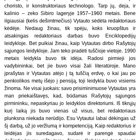
choristo, ir konstruktoriaus technologo. Tarp jų, deja, ir
kalinio – zeko Sibiro lageryje 1957–1960 metais. Bene
ilgiausiai (kelis dešimtmečius) Vytauto sėdėta redaktoriaus
kėdėje. Nedaug žinau, tik spėju, koks kruopštus ir
atsakingas redaktoriaus darbas buvo Enciklopedijų
leidykloje. Bet puikiai žinau, kaip Vytautas dirbo Rašytojų
sąjungos leidykloje. Jam teko pradėti tuščioje vietoje. 1990
metais leidykla buvo tik idėja. Radosi pirmieji jos
vadybininkai, bet jie buvo visai žali literatūroje. Mano
įprašytas ir Vytautas atėjo į tą tuščią erdvę, o kai jau po
penkiolikos metų išėjo į pensiją, toji leidykla buvo visiems
žinoma. Ne visai juokais: savo prisiminimuose Vytautas yra
man priekaištavęs, kad, būdamas Rašytojų sąjungos
pirmininku, nepaskyriau jo leidyklos direktoriumi. Iš tikrųjų
kurį laiką jis buvo vienas už visus, bet redaktoriaus
plunksna niekada nerūdijo. Esu Vytautui labai dėkingas už
šį darbą, už jo veržlumą ir kompetenciją. Kaip redaktorius ir
leidėjas jis suredagavo, sudarė ir parengė spaudai