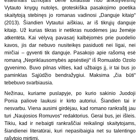
estetiniais užmojais bene toliausiai nuo ankstyvesnių
Vytauto knygų nutolęs, groteskiška pasakojimo poetika
skaitytoją stebinęs jo romanas vadinosi „Danguje kitaip“
(2013). Šiandien Vytautui aiškiau, ar iš tikrųjų danguje
kitaip. Už kurias tikras ir netikras nuodėmes jau žemėje
atkentėta. Kai vėlyvą pavasarį kalbėjomės prie puodelio
kavos, jis dar nebuvo nusiteikęs pasiduoti nei ligai, nei
mirčiai – gyventi tik danguje. Pasakojo apie rašomą esė
romaną „Nepriklausomybės apsėstieji“ iš Romualdo Ozolo
gyvenimo. Buvo pilnas vilties, kad užbaigs jį, ir tai bus jo
paminklas Sąjūdžio bendražygiui. Maksima „čia būti“
tebebuvo svarbiausia.
Nežinau, kuriame puslapyje, po kurio sakinio Juodoji
Ponia paliovė laukusi ir kirto autoriui. Šiandien tai ir
nesvarbu. Viena ausimi girdėjau, kad romano rankraštį jau
turi „Naujosios Romuvos“ redaktorius. Gerai bus, jei išleis.
Tikiu, kad ir nebaigti rankraščiai reikalingi skaitytojams,
šiandienei literatūrai, kuri nepasibaigia net su talentingo
rašytojo mirtimi.