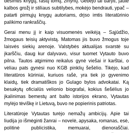
dešimtis knygų, raštų tomų, žinynų. Gebėjo tai daryti, jautė
kalbos grožį ir stiliaus subtilybes, mokėjo bendrauti, ypač –
patarti pirmųjų knygų autoriams, drįso imtis literatūrinio
palikimo rankraščių.
Gerai menu jį ir kaip visuomenės veikėją – Sąjūdžio,
žmogaus teisių aktyvistą. Matomas jis buvo žmogus toje
laisvės siekių arenoje. Valstybės aktualijas svarstė su
įkarščiu, daug kur dalyvavo, visur tuomet Vytauto buvo
pilna. Tautos atgimimo reikalus gynė viešai ir karštai, o
vėliau pats gynėsi nuo KGB pinklių šešėlio. Tikėjo, kad
literatūros kūriniai, kuriuos rašė, yra tiek jo gyvenimo
klaidų, tiek dramatiškos jo Gulago bylos advokatai. Ką
besakytų oficialūs velionio biografai, kokius šešėlius jo
įkalinimas bemestų ant balto istorijos ekrano, Vytautas
mylėjo tėviškę ir Lietuvą, buvo ne popierinis patriotas.
Literatūroje Vytautas turėjo nemažų ambicijų. Apie tai
liudija jo išmėginti žanrai – novelė, apysaka, romanas, esė,
politinė publicistika, memuarai, dienoraščiai.