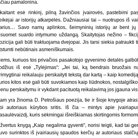
ačiau pamalonina.
kaitant esė rinkinį, pilną žavinčios įvairovės, pastebimi pas
eikėjai ar istorijų atkarpėlės. Dažniausiai tai – nuotrupos iš v
arius… Savo namų aplinkos, šeimyninių istorijų ar bent jų
isuomet suardo intymumo uždangą. Skaitytojas nežino – fikcija 
ozicija gali būti traktuojama dvejopai. Jis tarsi siekia patraukti t
tstumti nebūtinais asmeniškumais.
iems, kuriuos tos privačios pasakotojo gyvenimo detalės galbūt
odžius iš esė „Tylėjimas“: „Jei tai, ką bendrais bruožais n
rimygtinai reikalauju perskaityti tekstą dar kartą – kaip komediją“ 
urios kitos esė gali būti suvokiamos kaip liūdnokos, nostalgiško
ienu perskaitymu ir vykdant pacituotą reikalavimą jos įgauna vis 
am yra žinoma D. Petrošiaus poezija, tie ir šioje knygoje atra
bi autoriaus kūrybos sritis. Iš čia – mintys apie įvairiapusį
asaulėvaizdį, kuris sėkmingai išreiškiamas skirtingomis formomi
žvertus knygą „Kaip negalima gyventi“, norisi teigti, kad tai ge
uvo surinktos iš įvairiausių spaudos kerčių ar autoriaus stalčių