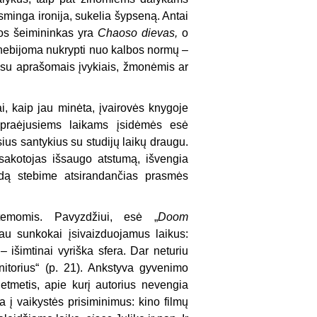
sminga ironija, sukelia šypseną. Antai
os šeimininkas yra
Chaoso dievas,
o
 nebijoma nukrypti nuo kalbos normų –
ykį su aprašomais įvykiais, žmonėmis ar
ai, kaip jau minėta, įvairovės knygoje
r praėjusiems laikams įsidėmės esė
ius santykius su studijų laikų draugu.
akotojas išsaugo atstumą, išvengia
dą stebime atsirandančias prasmės
 temomis. Pavyzdžiui, esė „
Doom
au sunkokai įsivaizduojamus laikus:
– išimtinai vyriška sfera. Dar neturiu
nitorius“ (p. 21). Ankstyva gyvenimo
ietmetis, apie kurį autorius nevengia
a į vaikystės prisiminimus: kino filmų