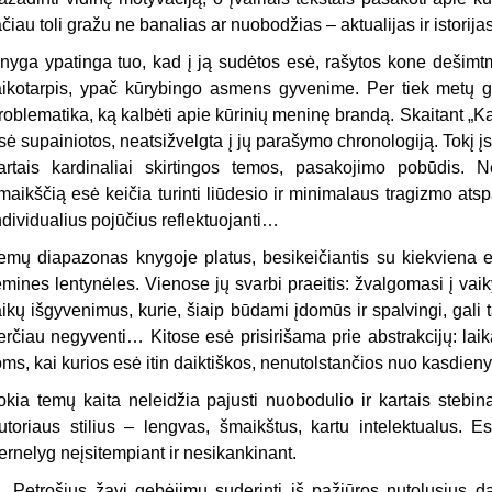
ačiau toli gražu ne banalias ar nuobodžias – aktualijas ir istorijas
nyga ypatinga tuo, kad į ją sudėtos esė, rašytos kone dešim
aikotarpis, ypač kūrybingo asmens gyvenime. Per tiek metų gali
roblematika, ką kalbėti apie kūrinių meninę brandą. Skaitant „Ka
sė supainiotos, neatsižvelgta į jų parašymo chronologiją. Tokį į
artais kardinaliai skirtingos temos, pasakojimo pobūdis. N
maikščią esė keičia turinti liūdesio ir minimalaus tragizmo atspal
ndividualius pojūčius reflektuojanti…
emų diapazonas knygoje platus, besikeičiantis su kiekviena e
emines lentynėles. Vienose jų svarbi praeitis: žvalgomasi į vaikys
aikų išgyvenimus, kurie, šiaip būdami įdomūs ir spalvingi, gali ta
erčiau negyventi… Kitose esė prisirišama prie abstrakcijų: lai
oms, kai kurios esė itin daiktiškos, nenutolstančios nuo kasdienyb
okia temų kaita neleidžia pajusti nuobodulio ir kartais stebin
utoriaus stilius – lengvas, šmaikštus, kartu intelektualus. 
ernelyg neįsitempiant ir nesikankinant.
. Petrošius žavi gebėjimu suderinti iš pažiūros nutolusius 