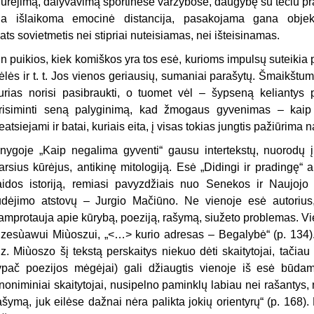
iūrėjimą, dalyvavimą sportinėse varžybose, daugybę su tėčiu pr
ia išlaikoma emocinė distancija, pasakojama gana objekt
ats sovietmetis nei stipriai nuteisiamas, nei išteisinamas.
tin puikios, kiek komiškos yra tos esė, kurioms impulsų suteikia p
ėlės ir t. t. Jos vienos geriausių, sumaniai parašytų. Šmaikštumą
urias norisi pasibraukti, o tuomet vėl – šypseną keliantys 
risiminti seną palyginimą, kad žmogaus gyvenimas – kaip 
eatsiejami ir batai, kuriais eita, į visas tokias jungtis pažiūrima n
nygoje „Kaip negalima gyventi“ gausu intertekstų, nuorodų į
arsius kūrėjus, antikinę mitologiją. Esė „Didingi ir pradingę“ a
aidos istoriją, remiasi pavyzdžiais nuo Senekos ir Naujojo
udėjimo atstovų – Jurgio Mačiūno. Ne vienoje esė autorius,
amprotauja apie kūrybą, poeziją, rašymą, siužeto problemas. Vi
zesùawui Miùoszui, „<…> kurio adresas – Begalybė“ (p. 134). A
z. Miùoszo šį tekstą perskaitys niekuo dėti skaitytojai, tačiau 
ypač poezijos mėgėjai) gali džiaugtis vienoje iš esė būdami 
noniminiai skaitytojai, nusipelno paminklų labiau nei rašantys
ašymą, juk eilėse dažnai nėra palikta jokių orientyrų“ (p. 168).