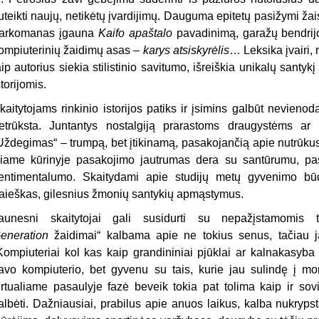
uteikti naujų, netikėtų įvardijimų. Dauguma epitetų pasižymi žai
arkomanas įgauna
Kaifo apaštalo
pavadinimą, garažų bendrij
ompiuterinių žaidimų asas –
karys atsiskyrėlis
… Leksika įvairi,
aip autorius siekia stilistinio savitumo, išreiškia unikalų sant
storijomis.
kaitytojams rinkinio istorijos patiks ir įsimins galbūt nevienod
etrūksta. Juntantys nostalgiją prarastoms draugystėms a
Uždegimas“ – trumpą, bet įtikinamą, pasakojančią apie nutrūkus
iame kūrinyje pasakojimo jautrumas dera su santūrumu, pas
entimentalumo. Skaitydami apie studijų metų gyvenimo bū
aieškas, gilesnius žmonių santykių apmąstymus.
aunesni skaitytojai gali susidurti su nepažįstamomis
eneration
žaidimai“ kalbama apie ne tokius senus, tačiau j
Kompiuteriai kol kas kaip grandininiai pjūklai ar kalnakasyba 
avo kompiuterio, bet gyvenu su tais, kurie jau sulindę į mo
irtualiame pasaulyje fazė beveik tokia pat tolima kaip ir sov
albėti. Dažniausiai, prabilus apie anuos laikus, kalba nukrypst