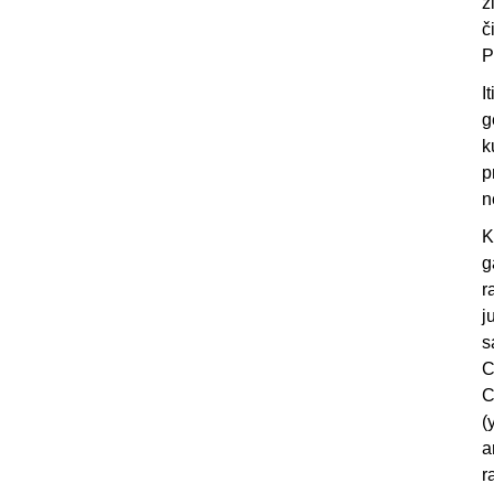
ž
č
P
I
g
k
p
n
K
g
r
j
s
C
C
(
a
r