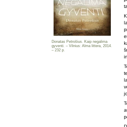
t
K
l
p
e
Donatas Petrošius. Kaip negalima
k
gyventi. – Vilnius: Alma littera, 2014.
š
– 232 p.
i
T
t
l
v
j
T
a
p
D