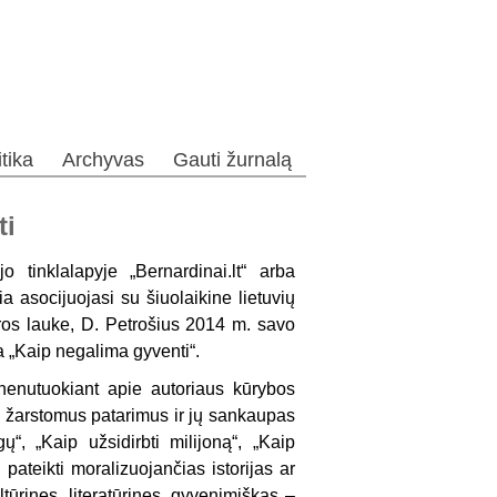
itika
Archyvas
Gauti žurnalą
ti
o tinklalapyje „Bernardinai.lt“ arba
 asocijuojasi su šiuolaikine lietuvių
tūros lauke, D. Petrošius 2014 m. savo
ga „Kaip negalima gyventi“.
 nenutuokiant apie autoriaus kūrybos
vų žarstomus patarimus ir jų sankaupas
ų“, „Kaip užsidirbti milijoną“, „Kaip
e pateikti moralizuojančias istorijas ar
ltūrines, literatūrines, gyvenimiškas –