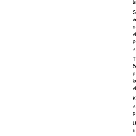
t
S
v
n
v
p
a
T
ž
p
k
v
K
a
p
U
b