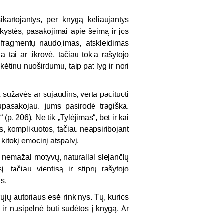
ikartojantys, per knygą keliaujantys
aikystės, pasakojimai apie šeimą ir jos
 fragmentų naudojimas, atskleidimas
tai ar tikrovė, tačiau tokia rašytojo
ikėtinu nuoširdumu, taip pat lyg ir nori
 sužavės ar sujaudins, verta pacituoti
upasakojau, jums pasirodė tragiška,
(p. 206). Ne tik „Tylėjimas“, bet ir kai
s, komplikuotos, tačiau neapsiribojant
kitokį emocinį atspalvį.
s nemažai motyvų, natūraliai siejančių
, tačiau vientisą ir stiprų rašytojo
s.
rųjų autoriaus esė rinkinys. Tų, kurios
 ir nusipelnė būti sudėtos į knygą. Ar