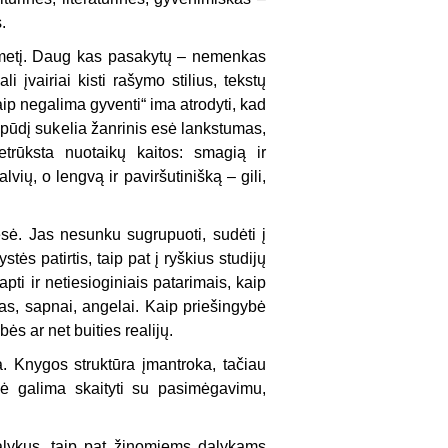
.
tmetį. Daug kas pasakytų – nemenkas
 įvairiai kisti rašymo stilius, tekstų
ip negalima gyventi“ ima atrodyti, kad
spūdį sukelia žanrinis esė lankstumas,
etrūksta nuotaikų kaitos: smagią ir
vių, o lengvą ir paviršutinišką – gili,
sė. Jas nesunku sugrupuoti, sudėti į
tės patirtis, taip pat į ryškius studijų
pti ir netiesioginiais patarimais, kaip
kas, sapnai, angelai. Kaip priešingybė
ės ar net buities realijų.
a. Knygos struktūra įmantroka, tačiau
Esė galima skaityti su pasimėgavimu,
dalykus, taip pat žinomiems dalykams