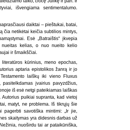
aleidžiamo laiko,
ciocę
Julikę ir pan. Ir
yviai, išvengiama sentimentalumo.
aprasčiausi daiktai – pieštukai, batai,
 čia netikėtai keičia subtilios mintys,
pamąstymai. Esė „Batraištis“ įkvepia
nueitas kelias, o nuo nueito kelio
aujai ir šmaikščiai.
 literatūros kūrinius, meno epochas,
utorius aptaria epistolikos žanrą ir jo
 Testamento laiškų iki vieno Fluxus
 pasitelkdamas įvairius pavyzdžius,
enoje iš esė netgi pateikiamas laiškas
utorius puikiai supranta, kad vietoj
tai, matyt, ne problema. Iš tikrųjų šie
pagerbti savotiška mintimi: „Ir jie,
, nes skaitymas yra didesnis darbas už
 Nežinia, nuoširdu tai ar pataikūniška,