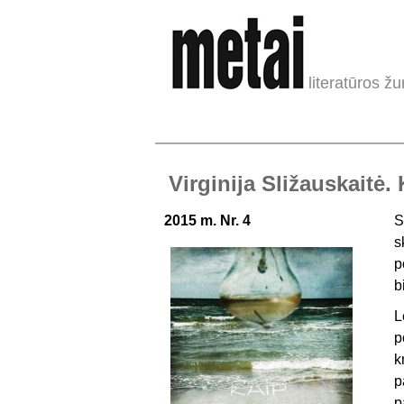
literatūros žu
Virginija Sližauskaitė
2015 m. Nr. 4
S
s
p
b
L
p
k
p
p