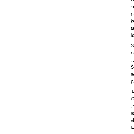
s
n
k
t
i
S
n
„
Š
s
p
J
G
„
s
v
k