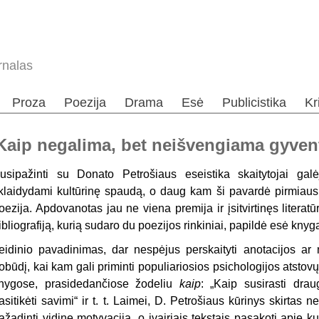
rnalas
Proza
Poezija
Drama
Esė
Publicistika
Kr
. Kaip negalima, bet neišvengiama gyven
usipažinti su Donato Petrošiaus eseistika skaitytojai galėj
klaidydami kultūrinę spaudą, o daug kam ši pavardė pirmiausia
oezija. Apdovanotas jau ne viena premija ir įsitvirtinęs litera
ibliografiją, kurią sudaro du poezijos rinkiniai, papildė esė kny
eidinio pavadinimas, dar nespėjus perskaityti anotacijos ar
obūdį, kai kam gali priminti populiariosios psichologijos atsto
nygose, prasidedančiose žodeliu
kaip
: „Kaip susirasti draug
asitikėti savimi“ ir t. t. Laimei, D. Petrošiaus kūrinys skirtas n
ažadinti vidinę motyvaciją, o įvairiais tekstais pasakoti apie ku