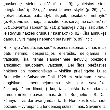
„nuskendę sielos aukščiai“ (p. 9); „apleistos sielų
prieglaudos“ (p. 23); „išpuvusi tikrovės skylė“ (p. 26); „čia
gelsvi apkasai, pabandyk atsigult, nesulauksi net ryto“
(p. 46); „vis išeit negaliu, užsitrenkus šarvojimo salėms“ (p.
57); „pūvantys sapnai“ (p. 71); „prapjovęs vidų / išsipurtau /
leisgyvius nakties drugius / kasnakt“ (p. 82); „šis apniukęs
dangus / virš manęs nebenori prašvisti“ (p. 89) ir t. t.
Rinkinyje „Andalūzijos šuo“ iš esmės rašomas vienas ir tas
pats nerimo, desperacijos eilėraštis, dėliojamas iš
tradicinių šiai temai šiandieninėje lietuvių poezijoje
artikuliuoti naudojamų vaizdinių. Dėl šios priežasties
rinkinys itin monotoniškas – visiška priešingybė Luiso
Bunjuelio ir Salvadoro Dali 1928 m. sukurtam ir savo
alogiškumu, nenuspėjamumu vis dar savotiškai
šokiruojančiam filmui, į kurį tarsi pirštu baksnodamas
nurodo rinkinio pavadinimas. Jei L. Bunjuelio ir S. Dali
kūrinys – vis dar avangardas, tai E. Noreikos tekstai šiuo
požiūriu – vyraujančių tendencijų sutirštinimas. Savaime tai