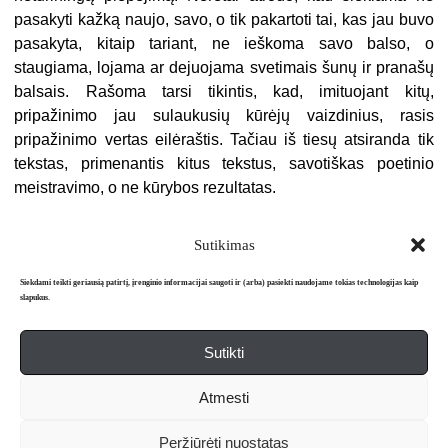
pasakyti kažką naujo, savo, o tik pakartoti tai, kas jau buvo
pasakyta, kitaip tariant, ne ieškoma savo balso, o
staugiama, lojama ar dejuojama svetimais šunų ir pranašų
balsais. Rašoma tarsi tikintis, kad, imituojant kitų,
pripažinimo jau sulaukusių kūrėjų vaizdinius, rasis
pripažinimo vertas eilėraštis. Tačiau iš tiesų atsiranda tik
tekstas, primenantis kitus tekstus, savotiškas poetinio
meistravimo, o ne kūrybos rezultatas.
Sutikimas
Siekdami teikti geriausią patirtį, įrenginio informacijai saugoti ir (arba) pasiekti naudojame tokias technologijas kaip
slapukus.
Sutikti
Apie mus
Redakcija
Prenumerata
Atmesti
Literatūros mėnraštis „Metai“ © 2026. Leidžiamas nuo 1991 m.
Peržiūrėti nuostatas