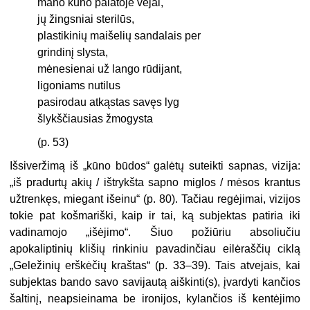
mano kūno palatoje vėjai,
jų žingsniai sterilūs,
plastikinių maišelių sandalais per
grindinį slysta,
mėnesienai už lango rūdijant,
ligoniams nutilus
pasirodau atkąstas savęs lyg
šlykščiausias žmogysta
(p. 53)
Išsiveržimą iš „kūno būdos“ galėtų suteikti sapnas, vizija:
„iš pradurtų akių / ištrykšta sapno miglos / mėsos krantus
užtrenkęs, miegant išeinu“ (p. 80). Tačiau regėjimai, vizijos
tokie pat košmariški, kaip ir tai, ką subjektas patiria iki
vadinamojo „išėjimo“. Šiuo požiūriu absoliučiu
apokaliptinių klišių rinkiniu pavadinčiau eilėraščių ciklą
„Geležinių erškėčių kraštas“ (p. 33–39). Tais atvejais, kai
subjektas bando savo savijautą aiškinti(s), įvardyti kančios
šaltinį, neapsieinama be ironijos, kylančios iš kentėjimo