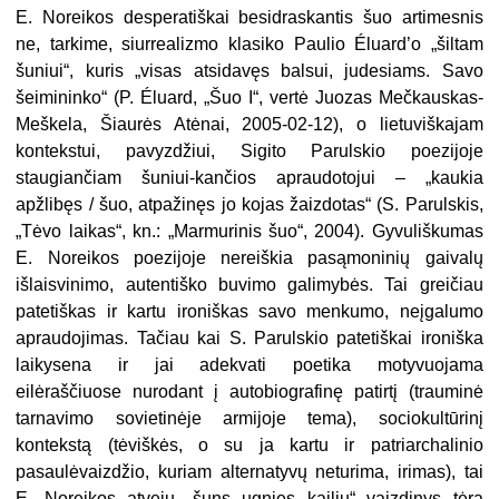
E. Noreikos desperatiškai besidraskantis šuo artimesnis
ne, tarkime, siurrealizmo klasiko Paulio Éluard’o „šiltam
šuniui“, kuris „visas atsidavęs balsui, judesiams. Savo
šeimininko“ (P. Éluard, „Šuo I“, vertė Juozas Mečkauskas-
Meškela, Šiaurės Atėnai, 2005-02-12), o lietuviškajam
kontekstui, pavyzdžiui, Sigito Parulskio poezijoje
staugiančiam šuniui-kančios apraudotojui – „kaukia
apžlibęs / šuo, atpažinęs jo kojas žaizdotas“ (S. Parulskis,
„Tėvo laikas“, kn.: „Marmurinis šuo“, 2004). Gyvuliškumas
E. Noreikos poezijoje nereiškia pasąmoninių gaivalų
išlaisvinimo, autentiško buvimo galimybės. Tai greičiau
patetiškas ir kartu ironiškas savo menkumo, neįgalumo
apraudojimas. Tačiau kai S. Parulskio patetiškai ironiška
laikysena ir jai adekvati poetika motyvuojama
eilėraščiuose nurodant į autobiografinę patirtį (trauminė
tarnavimo sovietinėje armijoje tema), sociokultūrinį
kontekstą (tėviškės, o su ja kartu ir patriarchalinio
pasaulėvaizdžio, kuriam alternatyvų neturima, irimas), tai
E. Noreikos atveju „šuns ugnies kailiu“ vaizdinys tėra