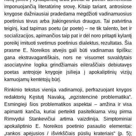
imponuojančią literatūrinę srovę. Kitaip tariant, antrosiose
knygose dažniausiai pradedama mėgdžioti vadinamuosius
poetinius tėvus arba įtakingesnius draugus. Tai patvirtina
teiginį, kad tapimas poetu (ar poete) – ne tik talento, bet ir
socializacijos, apimančios taip pat ir dėl noro pritapti kylantį
poreikį imituoti svetimus poetinius dialektus, rezultatas. Šia
prasme E. Noreikos atvejis gali būti vadinamas tipišku:
gana ekstravagantiškais, nors ne visuomet suvaldytais
asociatyvine logika grindžiamais eilėraščiais debiutavęs
poetas antrojoje knygoje įsilieja į apokaliptinių vizijų
kamuojamų kentėtojų būrį.
Rinkinio tekstus vienija vadinamoji, perfrazuojant knygos
redaktorių Kęstutį Navaką, „egzistencinė problematika“.
Esmingieji šios problematikos aspektai – amžina ir visa
apimanti kančia, kuriai perteikti pasitelkiama visų pirma
Rimvydui Stankevičiui artima vaizdinija. Simptominiai
apokaliptinio E. Noreikos poetinio pasaulio elementai:
„rankos apėjusios / išvirkščiais pūslių krateriais“ (p. 5);