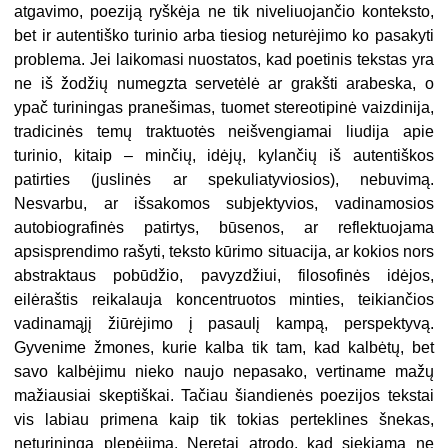
atgavimo, poeziją ryškėja ne tik niveliuojančio konteksto,
bet ir autentiško turinio arba tiesiog neturėjimo ko pasakyti
problema. Jei laikomasi nuostatos, kad poetinis tekstas yra
ne iš žodžių numegzta servetėlė ar grakšti arabeska, o
ypač turiningas pranešimas, tuomet stereotipinė vaizdinija,
tradicinės temų traktuotės neišvengiamai liudija apie
turinio, kitaip – minčių, idėjų, kylančių iš autentiškos
patirties (juslinės ar spekuliatyviosios), nebuvimą.
Nesvarbu, ar išsakomos subjektyvios, vadinamosios
autobiografinės patirtys, būsenos, ar reflektuojama
apsisprendimo rašyti, teksto kūrimo situacija, ar kokios nors
abstraktaus pobūdžio, pavyzdžiui, filosofinės idėjos,
eilėraštis reikalauja koncentruotos minties, teikiančios
vadinamąjį žiūrėjimo į pasaulį kampą, perspektyvą.
Gyvenime žmones, kurie kalba tik tam, kad kalbėtų, bet
savo kalbėjimu nieko naujo nepasako, vertiname mažų
mažiausiai skeptiškai. Tačiau šiandienės poezijos tekstai
vis labiau primena kaip tik tokias perteklines šnekas,
neturiningą plepėjimą. Neretai atrodo, kad siekiama ne