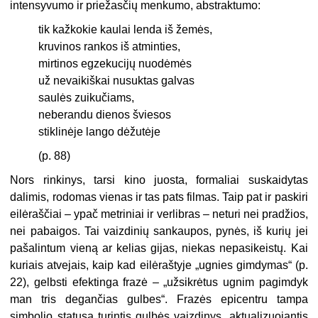
intensyvumo ir priežasčių menkumo, abstraktumo:
tik kažkokie kaulai lenda iš žemės,
kruvinos rankos iš atminties,
mirtinos egzekucijų nuodėmės
už nevaikiškai nusuktas galvas
saulės zuikučiams,
neberandu dienos šviesos
stiklinėje lango dėžutėje
(p. 88)
Nors rinkinys, tarsi kino juosta, formaliai suskaidytas
dalimis, rodomas vienas ir tas pats filmas. Taip pat ir paskiri
eilėraščiai – ypač metriniai ir verlibras – neturi nei pradžios,
nei pabaigos. Tai vaizdinių sankaupos, pynės, iš kurių jei
pašalintum vieną ar kelias gijas, niekas nepasikeistų. Kai
kuriais atvejais, kaip kad eilėraštyje „ugnies gimdymas“ (p.
22), gelbsti efektinga frazė – „užsikrėtus ugnim pagimdyk
man tris degančias gulbes“. Frazės epicentru tampa
simbolio statusą turintis gulbės vaizdinys, aktualizuojantis