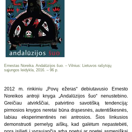
Ernestas Noreika. Andalūzijos šuo. – Vilnius: Lietuvos rašytojų
sąjungos leidykla, 2016. – 96 p.
2012 m. rinkiniu „Povų ežeras“ debiutavusio Ernesto
Noreikos antroji knyga „Andalūzijos šuo“ nenustebino.
Greičiau atvirkščiai, patvirtino savotišką tendenciją:
pirmosios knygos neretai būna drąsesnės, autentiškesnės,
labiau eksperimentinės nei antrosios. Šios linkusios
demonstruoti pernelyg aiškų, kad galėtum nepastebėti,
norą įsilieti į vyraujančią arba poetui ar poetei asmeniškai