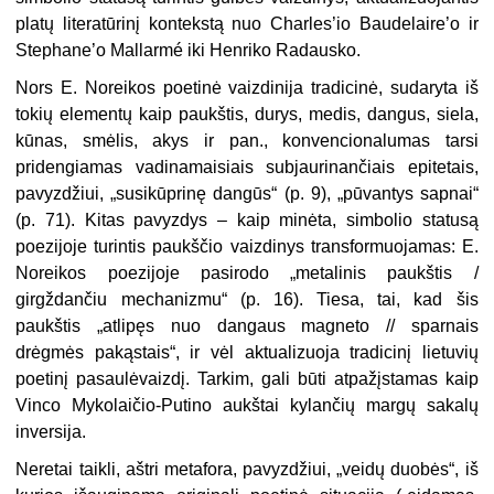
platų literatūrinį kontekstą nuo Charles’io Baudelaire’o ir
Stephane’o Mallarmé iki Henriko Radausko.
Nors E. Noreikos poetinė vaizdinija tradicinė, sudaryta iš
tokių elementų kaip paukštis, durys, medis, dangus, siela,
kūnas, smėlis, akys ir pan., konvencionalumas tarsi
pridengiamas vadinamaisiais subjaurinančiais epitetais,
pavyzdžiui, „susikūprinę dangūs“ (p. 9), „pūvantys sapnai“
(p. 71). Kitas pavyzdys – kaip minėta, simbolio statusą
poezijoje turintis paukščio vaizdinys transformuojamas: E.
Noreikos poezijoje pasirodo „metalinis paukštis /
girgždančiu mechanizmu“ (p. 16). Tiesa, tai, kad šis
paukštis „atlipęs nuo dangaus magneto // sparnais
drėgmės pakąstais“, ir vėl aktualizuoja tradicinį lietuvių
poetinį pasaulėvaizdį. Tarkim, gali būti atpažįstamas kaip
Vinco Mykolaičio-Putino aukštai kylančių margų sakalų
inversija.
Neretai taikli, aštri metafora, pavyzdžiui, „veidų duobės“, iš