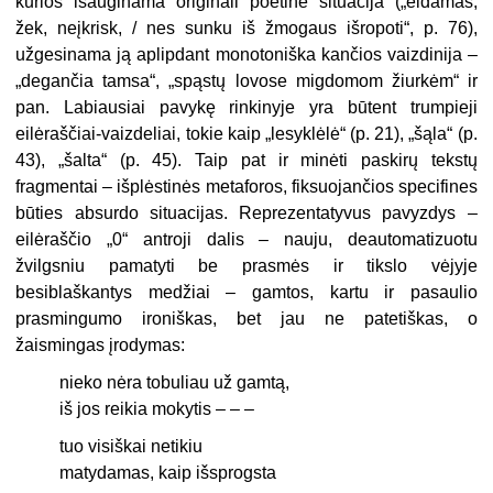
kurios išauginama originali poetinė situacija („eidamas,
žek, neįkrisk, / nes sunku iš žmogaus išropoti“, p. 76),
užgesinama ją aplipdant monotoniška kančios vaizdinija –
„degančia tamsa“, „spąstų lovose migdomom žiurkėm“ ir
pan. Labiausiai pavykę rinkinyje yra būtent trumpieji
eilėraščiai-vaizdeliai, tokie kaip „lesyklėlė“ (p. 21), „šąla“ (p.
43), „šalta“ (p. 45). Taip pat ir minėti paskirų tekstų
fragmentai – išplėstinės metaforos, fiksuojančios specifines
būties absurdo situacijas. Reprezentatyvus pavyzdys –
eilėraščio „0“ antroji dalis – nauju, deautomatizuotu
žvilgsniu pamatyti be prasmės ir tikslo vėjyje
besiblaškantys medžiai – gamtos, kartu ir pasaulio
prasmingumo ironiškas, bet jau ne patetiškas, o
žaismingas įrodymas:
nieko nėra tobuliau už gamtą,
iš jos reikia mokytis – – –
tuo visiškai netikiu
matydamas, kaip išsprogsta