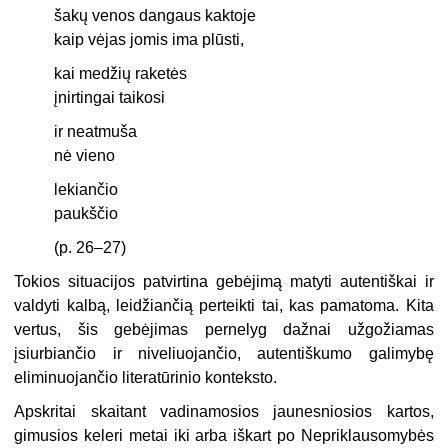
šakų venos dangaus kaktoje
kaip vėjas jomis ima plūsti,
kai medžių raketės
įnirtingai taikosi
ir neatmuša
nė vieno
lekiančio
paukščio
(p. 26–27)
Tokios situacijos patvirtina gebėjimą matyti autentiškai ir
valdyti kalbą, leidžiančią perteikti tai, kas pamatoma. Kita
vertus, šis gebėjimas pernelyg dažnai užgožiamas
įsiurbiančio ir niveliuojančio, autentiškumo galimybę
eliminuojančio literatūrinio konteksto.
Apskritai skaitant vadinamosios jaunesniosios kartos,
gimusios keleri metai iki arba iškart po Nepriklausomybės