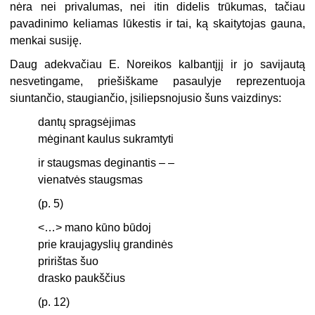
nėra nei privalumas, nei itin didelis trūkumas, tačiau
pavadinimo keliamas lūkestis ir tai, ką skaitytojas gauna,
menkai susiję.
Daug adekvačiau E. Noreikos kalbantįjį ir jo savijautą
nesvetingame, priešiškame pasaulyje reprezentuoja
siuntančio, staugiančio, įsiliepsnojusio šuns vaizdinys:
dantų spragsėjimas
mėginant kaulus sukramtyti
ir staugsmas deginantis – –
vienatvės staugsmas
(p. 5)
<…> mano kūno būdoj
prie kraujagyslių grandinės
pririštas šuo
drasko paukščius
(p. 12)