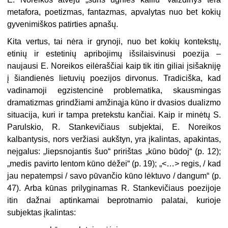
metafora, poetizmas, fantazmas, apvalytas nuo bet kokių
gyvenimiškos patirties apnašų.
Kita vertus, tai nėra ir grynoji, nuo bet kokių kontekstų,
etinių ir estetinių apribojimų išsilaisvinusi poezija –
naujausi E. Noreikos eilėraščiai kaip tik itin giliai įsišakniję
į šiandienės lietuvių poezijos dirvonus. Tradiciška, kad
vadinamoji egzistencinė problematika, skausmingas
dramatizmas grindžiami amžinąja kūno ir dvasios dualizmo
situacija, kuri ir tampa pretekstu kančiai. Kaip ir minėtų S.
Parulskio, R. Stankevičiaus subjektai, E. Noreikos
kalbantysis, nors veržiasi aukštyn, yra įkalintas, apakintas,
neįgalus: „liepsnojantis šuo“ pririštas „kūno būdoj“ (p. 12);
„medis pavirto lentom kūno dėžei“ (p. 19); „<…> regis, / kad
jau nepatempsi / savo pūvančio kūno lėktuvo / dangum“ (p.
47). Arba kūnas prilyginamas R. Stankevičiaus poezijoje
itin dažnai aptinkamai beprotnamio palatai, kurioje
subjektas įkalintas: