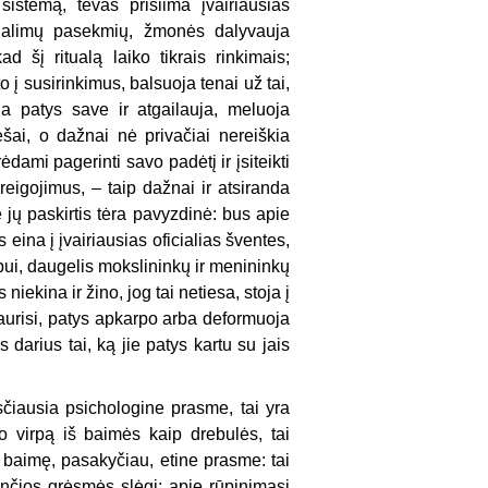
sistemą, tėvas prisiima įvairiausias
 galimų pasekmių, žmonės dalyvauja
 šį ritualą laiko tikrais rinkimais;
 į susirinkimus, balsuoja tenai už tai,
ja patys save ir atgailauja, meluoja
ai, o dažnai nė privačiai nereiškia
ami pagerinti savo padėtį ir įsiteikti
eigojimus, – taip dažnai ir atsiranda
 jų paskirtis tėra pavyzdinė: bus apie
eina į įvairiausias oficialias šventes,
bui, daugelis mokslininkų ir menininkų
niekina ir žino, jog tai netiesa, stoja į
bjaurisi, patys apkarpo arba deformuoja
darius tai, ką jie patys kartu su jais
čiausia psichologine prasme, tai yra
 virpą iš baimės kaip drebulės, tai
nę baimę, pasakyčiau, etine prasme: tai
nčios grėsmės slėgį; apie rūpinimąsi