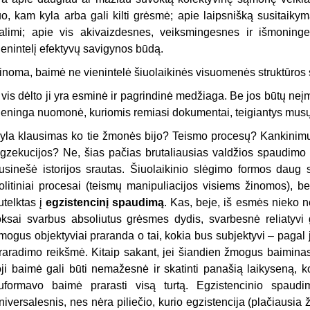
uo, kam kyla arba gali kilti grėsmė; apie laipsnišką susitaiky
alimi; apie vis akivaizdesnes, veiksmingesnes ir išmoninge
ienintelį efektyvų savigynos būdą.
inoma, baimė ne vienintelė šiuolaikinės visuomenės struktūros
r vis dėlto ji yra esminė ir pagrindinė medžiaga. Be jos būtų ne
ieninga nuomonė, kuriomis remiasi dokumentai, teigiantys mus
yla klausimas ko tie žmonės bijo? Teismo procesų? Kankinimų
gzekucijos? Ne, šias pačias brutaliausias valdžios spaudimo 
usinešė istorijos srautas. Šiuolaikinio slėgimo formos daug s
olitiniai procesai (teismų manipuliacijos visiems žinomos), bet 
utelktas į
egzistencinį spaudimą
. Kas, beje, iš esmės nieko 
oksai svarbus absoliutus grėsmes dydis, svarbesnė reliatyvi
mogus objektyviai praranda o tai, kokia bus subjektyvi – pagal j
raradimo reikšmė. Kitaip sakant, jei šiandien žmogus baiminasi
oji baimė gali būti nemažesnė ir skatinti panašią laikyseną, k
uformavo baimė prarasti visą turtą. Egzistencinio spau
niversalesnis, nes nėra piliečio, kurio egzistencija (plačiausia