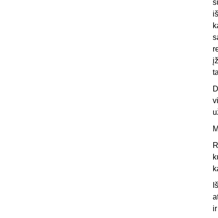
s
i
k
s
r
į
t
D
v
u
M
R
k
k
I
a
i