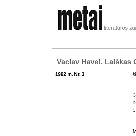
literatūros žu
Vaclav Havel. Laiškas
1992 m. Nr. 3
I
G
D
Č
M