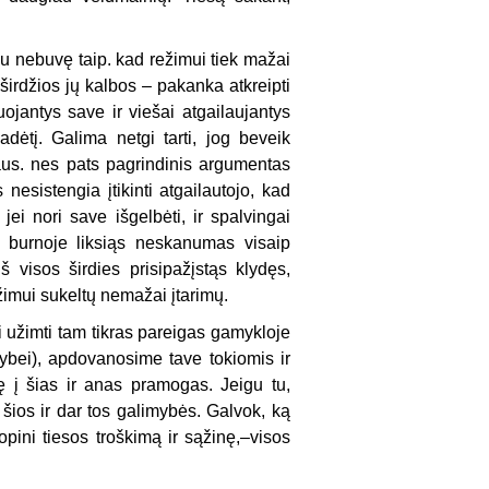
u nebuvę taip. kad režimui tiek mažai
uoširdžios jų kalbos – pakanka atkreipti
ojantys save ir viešai atgailaujantys
adėtį. Galima netgi tarti, jog beveik
aus. nes pats pagrindinis argumentas
esistengia įtikinti atgailautojo, kad
 jei nori save išgelbėti, ir spalvingai
s burnoje liksiąs neskanumas visaip
š visos širdies prisipažįstąs klydęs,
ežimui sukeltų nemažai įtarimų.
si užimti tam tikras pareigas gamykloje
bei), apdovanosime tave tokiomis ir
isę į šias ir anas pramogas. Jeigu tu,
 šios ir dar tos galimybės. Galvok, ką
lopini tiesos troškimą ir sąžinę,–visos