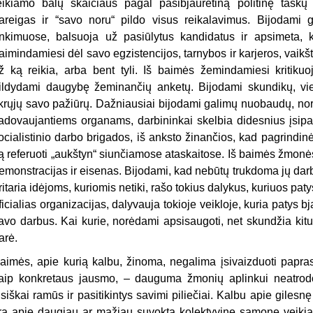
eikiamo balų skaičiaus pagal pasibjaurėtiną politinę taškų 
areigas ir “savo noru“ pildo visus reikalavimus. Bijodami
inkimuose, balsuoja už pasiūlytus kandidatus ir apsimeta, kad
aimindamiesi dėl savo egzistencijos, tarnybos ir karjeros, vaikšto
ž ką reikia, arba bent tyli. Iš baimės žemindamiesi kritikuo
ildydami daugybę žeminančių anketų. Bijodami skundikų, vieš
ikrųjų savo pažiūrų. Dažniausiai bijodami galimų nuobaudų, norėd
adovaujantiems organams, darbininkai skelbia didesnius įsipar
ocialistinio darbo brigados, iš anksto žinančios, kad pagrindinė
ą referuoti „aukštyn“ siunčiamose ataskaitose. Iš baimės žmonės 
emonstracijas ir eisenas. Bijodami, kad nebūtų trukdoma jų dar
ritaria idėjoms, kuriomis netiki, rašo tokius dalykus, kuriuos patys 
ficialias organizacijas, dalyvauja tokioje veikloje, kuria patys 
avo darbus. Kai kurie, norėdami apsisaugoti, net skundžia kitus 
arė.
aimės, apie kurią kalbu, žinoma, negalima įsivaizduoti papras
aip konkretaus jausmo, – dauguma žmonių aplinkui neatrodo
isiškai ramūs ir pasitikintys savimi piliečiai. Kalbu apie giles
ra apie daugiau ar mažiau suvoktą kolektyvinę sąmonę veikia