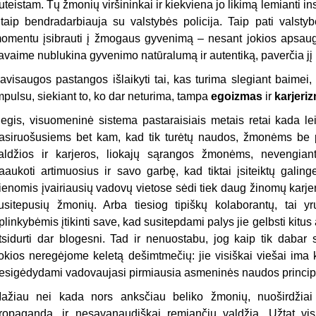
uteistam. Tų žmonių viršininkai ir kiekviena jo likimą lemianti inst
itaip bendradarbiauja su valstybės policija. Taip pati valstyb
omentu įsibrauti į žmogaus gyvenimą – nesant jokios apsaugo
avaime nublukina gyvenimo natūralumą ir autentiką, paverčia jį
avisaugos pastangos išlaikyti tai, kas turima slegiant baimei,
mpulsu, siekiant to, ko dar neturima, tampa
egoizmas
ir
karjeri
egis, visuomeninė sistema pastaraisiais metais retai kada lei
asiruošusiems bet kam, kad tik turėtų naudos, žmonėms be pr
aldžios ir karjeros, liokajų sąrangos žmonėms, nevengian
aaukoti artimuosius ir savo garbę, kad tiktai įsiteiktų gal
ienomis įvairiausių vadovų vietose sėdi tiek daug žinomų karjeris
usitepusių žmonių. Arba tiesiog tipiškų kolaborantų, tai y
plinkybėmis įtikinti save, kad susitepdami palys jie gelbsti kitus
tsidurti dar blogesni. Tad ir nenuostabu, jog kaip tik dabar s
okios neregėjome keletą dešimtmečių: jie visiškai viešai ima
esigėdydami vadovaujasi pirmiausia asmeninės naudos princip
ažiau nei kada nors anksčiau beliko žmonių, nuoširdžiai tik
ropaganda, ir nesavanaudiškai remiančių valdžią. Užtat vi