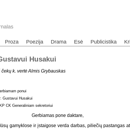
rnalas
Proza
Poezija
Drama
Esė
Publicistika
Kr
 Gustavui Husakui
š čekų k. vertė Almis Grybauskas
erbiamam ponui
r. Gustavui Husakui
KP CK Generaliniam sekretoriui
Gerbiamas pone daktare,
ūsų gamyklose ir įstaigose verda darbas, piliečių pastangas ats