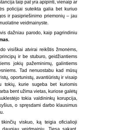
ancija taip pat yra apipinti, vienaip ar
ės policijai suteikta galia bet kuriuo
s ir pasipriešinimo priemonių – jau
 nuolatine veidmainyste.
 vis dažniau parodo, kaip pagrindiniu
zmas.
do visiškai atvirai reikštis žmonėms,
incipų ir be stuburo, geidžiantiems
tiems jokių pažeminimų, galintiems
ingesniems. Tad nenuostabu kad mūsų
tų, oportunistų, avantiūristų ir visaip
ru tokių, kurie sugeba bet kuriomis
 arba bent užima vietas, kuriose galėtų
uklestėjo tokia valdininkų korupcija,
 kyšius, o spręsdami darbo klausimus
u.
inčių viskuo, ką teigia oficialioji
s daugiau veidmainių. Tiesą sakant,