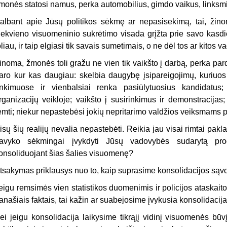
monės statosi namus, perka automobilius, gimdo vaikus, linksm
albant apie Jūsų politikos sėkmę ar nepasisekimą, tai, žin
iekvieno visuomeninio sukrėtimo visada grįžta prie savo kasdie
oliau, ir taip elgiasi tik savais sumetimais, o ne dėl tos ar kitos 
inoma, žmonės toli gražu ne vien tik vaikšto į darbą, perka par
aro kur kas daugiau: skelbia daugybę įsipareigojimų, kuriuos į
inkimuose ir vienbalsiai renka pasiūlytuosius kandidatus; a
rganizacijų veikloje; vaikšto į susirinkimus ir demonstracijas
emti; niekur nepastebėsi jokių nepritarimo valdžios veiksmams 
isų šių realijų nevalia nepastebėti. Reikia jau visai rimtai pakla
avyko sėkmingai įvykdyti Jūsų vadovybės sudarytą pro
onsoliduojant šias šalies visuomenę?
tsakymas priklausys nuo to, kaip suprasime konsolidacijos sąv
eigu remsimės vien statistikos duomenimis ir policijos ataskaito
anašiais faktais, tai kažin ar suabejosime įvykusia konsolidacija
ei jeigu konsolidacija laikysime tikrąjį vidinį visuomenės bū