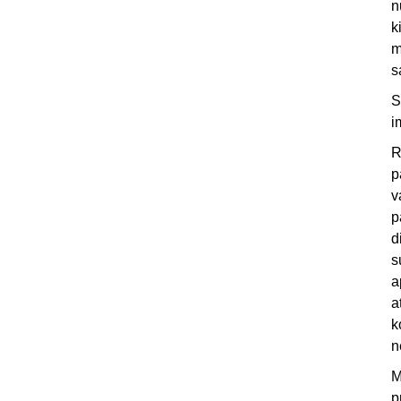
n
k
m
s
S
i
R
p
v
p
d
s
a
a
k
n
M
p