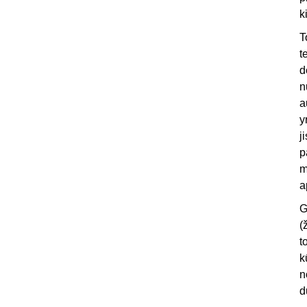
k
T
t
d
n
a
y
j
p
m
a
G
(
t
k
n
d