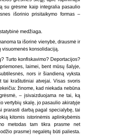
mą su grėsme kaip integralia pasaulio
snes išorinio prisitaikymo formas –
 statybinė medžiaga.
įmanoma ta išorinė vienybė, drausmė ir
ų visuomenės konsolidaciją.
? Turto konfiskavimo? Deportacijos?
priemones, laimei, bent mūsų šalyje,
ubtilesnės, nors ir šiandieną vyksta
tai kraštutiniai atvejai. Visas svoris
nekeičia: žinome, kad niekada nebūna
 grėsmė, – įsivaizduojama ne tai, ką
o vertybių skalę, jo pasaulio akiratyje
 prarasti darbą pagal specialybę, tai
okią kitomis istorinėmis aplinkybėmis
dimo metodas tam tikra prasme net
 žodžio prasme) negalėtų būti paliesta.