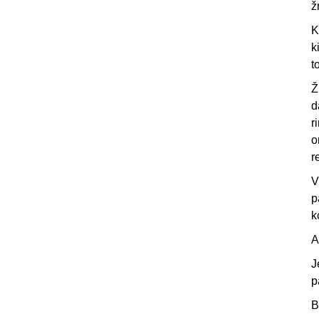
ž
K
k
t
Ž
d
r
o
r
V
p
k
A
J
p
B