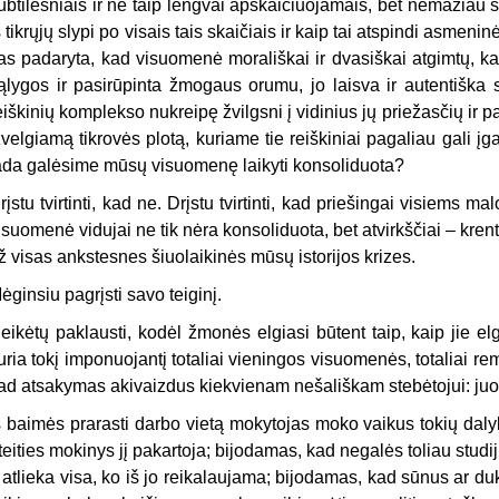
ubtilesniais ir ne taip lengvai apskaičiuojamais, bet nemažiau s
š tikrųjų slypi po visais tais skaičiais ir kaip tai atspindi asmeni
as padaryta, kad visuomenė morališkai ir dvasiškai atgimtų, 
ąlygos ir pasirūpinta žmogaus orumu, jo laisva ir autentiška 
eiškinių komplekso nukreipę žvilgsni į vidinius jų priežasčių ir 
žvelgiamą tikrovės plotą, kuriame tie reiškiniai pagaliau gali į
ada galėsime mūsų visuomenę laikyti konsoliduota?
rįstu tvirtinti, kad ne. Drįstu tvirtinti, kad priešingai visiems
isuomenė vidujai ne tik nėra konsoliduota, bet atvirkščiai – krent
ž visas ankstesnes šiuolaikinės mūsų istorijos krizes.
ėginsiu pagrįsti savo teiginį.
eikėtų paklausti, kodėl žmonės elgiasi būtent taip, kaip jie el
uria tokį imponuojantį totaliai vieningos visuomenės, totaliai 
ad atsakymas akivaizdus kiekvienam nešališkam stebėtojui: ju
š baimės prarasti darbo vietą mokytojas moko vaikus tokių daly
teities mokinys jį pakartoja; bijodamas, kad negalės toliau studij
r atlieka visa, ko iš jo reikalaujama; bijodamas, kad sūnus ar d