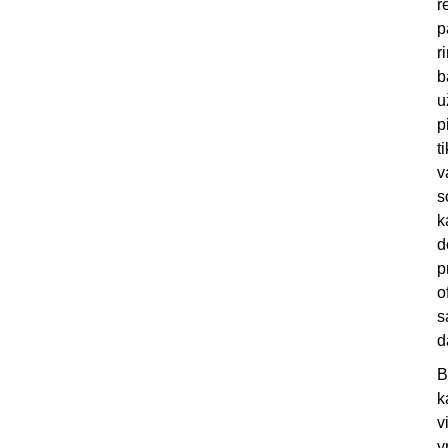
r
p
r
b
u
p
t
v
s
k
d
p
o
s
d
B
k
v
y