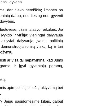
inasi, gyvena.
oma, dar nieko nereiškia; žmonės po
ninių darbų, nes tiesiog nori gyventi
vadovybės.
duotuvėse, užsiima savo reikalais. Jie
vykdo ir viršija; vieningai dalyvauja
ktyviai dalyvauja įvairių politinių
; demonstruoja remią viską, ką ir turi
požymių.
usti ar visa tai nepatvirtina, kad Jums
gramą ir įgyti gyventojų paramą,
oką.
mis apie politinį piliečių aktyvumą bei
.
vį? Jeigu pasidomėsime kitais, galbūt