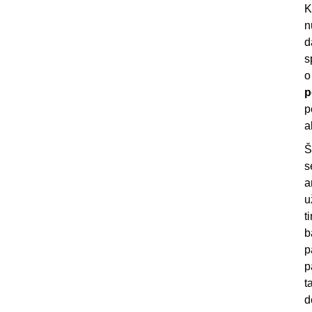
K
n
d
s
o
p
p
a
Š
s
a
u
t
b
p
p
t
d