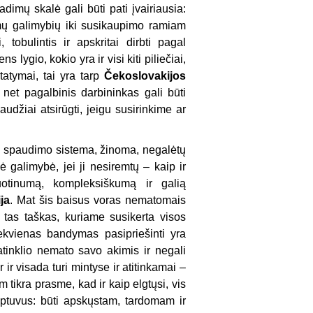
adimų skalė gali būti pati įvairiausia:
iamų galimybių iki susikaupimo ramiam
tobulintis ir apskritai dirbti pagal
s lygio, kokio yra ir visi kiti piliečiai,
tatymai, tai yra tarp
Čekoslovakijos
 net pagalbinis darbininkas gali būti
udžiai atsirūgti, jeigu susirinkime ar
nio spaudimo sistema, žinoma, negalėtų
 galimybė, jei ji nesiremtų – kaip ir
otinumą, kompleksiškumą ir galią
ja
. Mat šis baisus voras nematomais
a tas taškas, kuriame susikerta visos
ekvienas bandymas pasipriešinti yra
inklio nemato savo akimis ir negali
r ir visada turi mintyse ir atitinkamai –
 tikra prasme, kad ir kaip elgtųsi, vis
uptuvus: būti apskųstam, tardomam ir