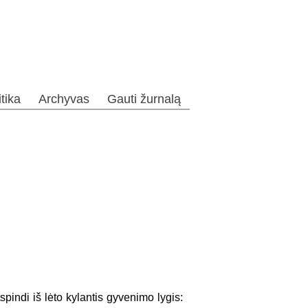
itika
Archyvas
Gauti žurnalą
pindi iš lėto kylantis gyvenimo lygis: