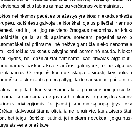
iekvienas pilietis labiau ar mažiau verčiamas veidmainiauti.
okios nelinksmos padėties priežastys yra šios: niekada anksčia
erūpėtų, ką iš tiesų galvoja tie išoriškai lojalūs piliečiai ir ar n
ėmesį, kad ir į tai, jog nė vieno žmogaus nedomina, ar kritiku
uoširdžiai gailisi ar tik apsimeta, norėdami pagerinti savo p
utomatiškai tai priimama, nė neįžvelgiant čia nieko nenormal
ra, kad tokius veiksmus atlyginsianti asmeninė nauda. Niekas n
isai klydęs, ne. dažniausiai tvirtinama, kad privaląs atgailauti,
adidinamos paskui atsiversiančios galimybės, o po atgailo
enkinamas. O jeigu iš kur nors staiga atsirastų keistuolis, i
prioriškai atstumiantis galimą atlygį, tai tikriausiai net pačiam r
alima netgi tarti, kad visi esame atvirai papirkinėjami: jei sutik
žinoma, tarnaudamas ne jos darbininkams, o gamyklos vadovy
okiomis privilegijomis. Jei įstosi į jaunimo sąjungą, įgysi te
ūrėjau, dalyvausi šiame oficialiame renginyje, tau atsivers štai
ori, bet jeigu išoriškai sutinki, jei niekam netrukdai, jeigu nus
urys atsiveria prieš tave.