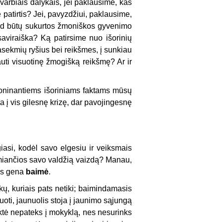
varbiais dalykais, jei paklausime, kas
nė patirtis? Jei, pavyzdžiui, paklausime,
kad būtų sukurtos žmoniškos gyvenimo
saviraiška? Ką patirsime nuo išorinių
pasekmių ryšius bei reikšmes, į sunkiau
gauti visuotinę žmogišką reikšmę? Ar ir
 maloninantiems išoriniams faktams mūsų
a į vis gilesnę krizę, dar pavojingesnę
giasi, kodėl savo elgesiu ir veiksmais
remiančios savo valdžią vaizdą? Manau,
os gena
baimė
.
kų, kuriais pats netiki; baimindamasis
uoti, jaunuolis stoja į jaunimo sąjungą
uktė nepateks į mokyklą, nes nesurinks