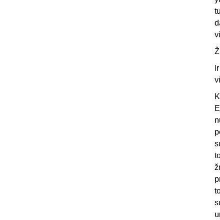
t
d
v
Ž
I
v
K
E
n
p
s
t
ž
p
t
s
u