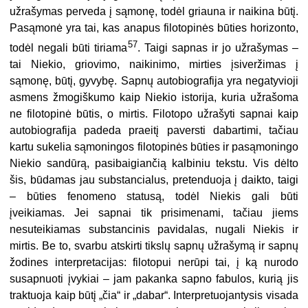
užrašymas perveda į sąmonę, todėl griauna ir naikina būtį.
Pasąmonė yra tai, kas anapus filotopinės būties horizonto,
57
todėl negali būti tiriama
. Taigi sapnas ir jo užrašymas –
tai Niekio, griovimo, naikinimo, mirties įsiveržimas į
sąmonę, būtį, gyvybę. Sapnų autobiografija yra negatyvioji
asmens žmogiškumo kaip Niekio istorija, kuria užrašoma
ne filotopinė būtis, o mirtis. Filotopo užrašyti sapnai kaip
autobiografija padeda praeitį paversti dabartimi, tačiau
kartu sukelia sąmoningos filotopinės būties ir pasąmoningo
Niekio sandūrą, pasibaigiančią kalbiniu tekstu. Vis dėlto
šis, būdamas jau substancialus, pretenduoja į daikto, taigi
– būties fenomeno statusą, todėl Niekis gali būti
įveikiamas. Jei sapnai tik prisimenami, tačiau jiems
nesuteikiamas substancinis pavidalas, nugali Niekis ir
mirtis. Be to, svarbu atskirti tikslų sapnų užrašymą ir sapnų
žodines interpretacijas: filotopui nerūpi tai, į ką nurodo
susapnuoti įvykiai – jam pakanka sapno fabulos, kurią jis
traktuoja kaip būtį „čia“ ir „dabar“. Interpretuojantysis visada