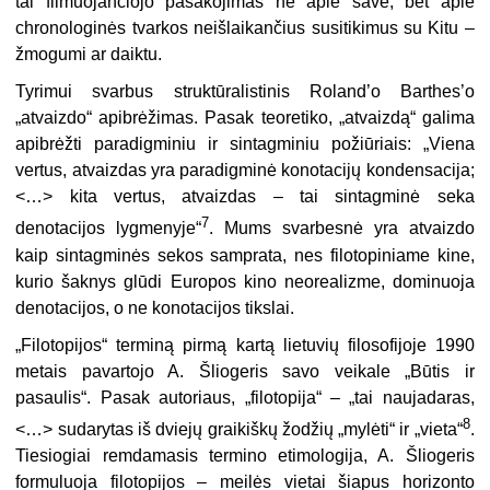
tai filmuojančiojo pasakojimas ne apie save, bet apie
chronologinės tvarkos neišlaikančius susitikimus su Kitu –
žmogumi ar daiktu.
Tyrimui svarbus struktūralistinis Roland’o Barthes’o
„atvaizdo“ apibrėžimas. Pasak teoretiko, „atvaizdą“ galima
apibrėžti paradigminiu ir sintagminiu požiūriais: „Viena
vertus, atvaizdas yra paradigminė konotacijų kondensacija;
<…> kita vertus, atvaizdas – tai sintagminė seka
7
denotacijos lygmenyje“
. Mums svarbesnė yra atvaizdo
kaip sintagminės sekos samprata, nes filotopiniame kine,
kurio šaknys glūdi Europos kino neorealizme, dominuoja
denotacijos, o ne konotacijos tikslai.
„Filotopijos“ terminą pirmą kartą lietuvių filosofijoje 1990
metais pavartojo A. Šliogeris savo veikale „Būtis ir
pasaulis“. Pasak autoriaus, „filotopija“ – „tai naujadaras,
8
<…> sudarytas iš dviejų graikiškų žodžių „mylėti“ ir „vieta“
.
Tiesiogiai remdamasis termino etimologija, A. Šliogeris
formuluoja filotopijos – meilės vietai šiapus horizonto