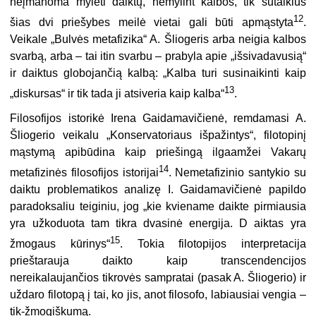
neįmanoma mylėti daiktų, nemylint kalbos, tik sutaikius
12
šias dvi priešybes meilė vietai gali būti apmąstyta
.
Veikale „Bulvės metafizika“ A. Šliogeris arba neigia kalbos
svarbą, arba – tai itin svarbu – prabyla apie „išsivadavusią“
ir daiktus globojančią kalbą: „Kalba turi susinaikinti kaip
13
„diskursas“ ir tik tada ji atsiveria kaip kalba“
.
Filosofijos istorikė Irena Gaidamavičienė, remdamasi A.
Šliogerio veikalu „Konservatoriaus išpažintys“, filotopinį
mąstymą apibūdina kaip priešingą ilgaamžei Vakarų
14
metafizinės filosofijos istorijai
. Nemetafizinio santykio su
daiktu problematikos analizę I. Gaidamavičienė papildo
paradoksaliu teiginiu, jog „kie kviename daikte pirmiausia
yra užkoduota tam tikra dvasinė energija. D aiktas yra
15
žmogaus kūrinys“
. Tokia filotopijos interpretacija
prieštarauja daikto kaip transcendencijos
nereikalaujančios tikrovės sampratai (pasak A. Šliogerio) ir
uždaro filotopą į tai, ko jis, anot filosofo, labiausiai vengia –
tik-žmogiškumą.