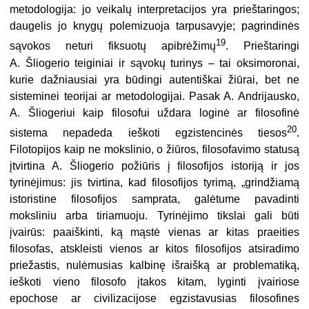
metodologija: jo veikalų interpretacijos yra prieštaringos;
daugelis jo knygų polemizuoja tarpusavyje; pagrindinės
19
sąvokos neturi fiksuotų apibrėžimų
. Prieštaringi
A. Šliogerio teiginiai ir sąvokų turinys – tai oksimoronai,
kurie dažniausiai yra būdingi autentiškai žiūrai, bet ne
sisteminei teorijai ar metodologijai. Pasak A. Andrijausko,
A. Šliogeriui kaip filosofui uždara loginė ar filosofinė
20
sistema nepadeda ieškoti egzistencinės tiesos
.
Filotopijos kaip ne mokslinio, o žiūros, filosofavimo statusą
įtvirtina A. Šliogerio požiūris į filosofijos istoriją ir jos
tyrinėjimus: jis tvirtina, kad filosofijos tyrimą, „grindžiamą
istoristine filosofijos samprata, galėtume pavadinti
moksliniu arba tiriamuoju. Tyrinėjimo tikslai gali būti
įvairūs: paaiškinti, ką mąstė vienas ar kitas praeities
filosofas, atskleisti vienos ar kitos filosofijos atsiradimo
priežastis, nulėmusias kalbinę išraišką ar problematiką,
ieškoti vieno filosofo įtakos kitam, lyginti įvairiose
epochose ar civilizacijose egzistavusias filosofines