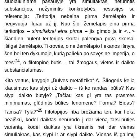
šiuolaikiniame pasaulyje yra simuliakras, neturintis
substancijos, nežymintis konkretybės, nesusijęs su
referencija: „Teritorija nebeina pirma žemėlapio ir
negyvuoja ilgiau už jį. Nuo šiol žemėlapis eina pirma
teritorijos –
simuliakrai eina pirma
– jis gimdo ją ir <…>
šiandien būtent teritorijos skutai palengva pūva skersai
išilgai žemėlapio. Tikrovės, o ne žemėlapio liekanos išnyra
šen bei ten dykumoje, kurią palieka po savęs ne imperija, o
24
mes“
, o filotopinė būtis – tai žmogaus, vietos ir daikto
substancialumas.
Kita vertus, knygoje „Bulvės metafizika“ A. Šliogeris kelia
klausimus: kas slypi už daikto – iš ko randasi būtis? Kas
slypi daikto būtyje? „Tačiau kas gi yra tas prasmės
minimumas, glūdintis būties fenomene? Forma? Eidas?
25
Tamsa? Tyla?“
Filotopijos riba brėžiama ten, kur lieka
neaišku, kodėl daiktas nenurodo į dar vieną tarsi-būties
variantą, kodėl daiktas yra tikresnis nei dar vienas
simuliakras, kas slypi ir ar slypi daikte. Vienas iš galimų