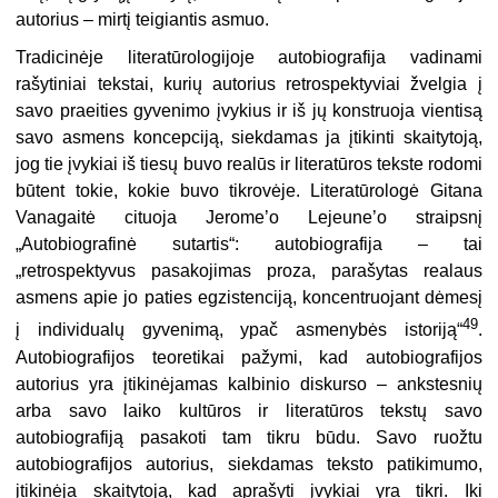
autorius – mirtį teigiantis asmuo.
Tradicinėje literatūrologijoje autobiografija vadinami
rašytiniai tekstai, kurių autorius retrospektyviai žvelgia į
savo praeities gyvenimo įvykius ir iš jų konstruoja vientisą
savo asmens koncepciją, siekdamas ja įtikinti skaitytoją,
jog tie įvykiai iš tiesų buvo realūs ir literatūros tekste rodomi
būtent tokie, kokie buvo tikrovėje. Literatūrologė Gitana
Vanagaitė cituoja Jerome’o Lejeune’o straipsnį
„Autobiografinė sutartis“: autobiografija – tai
„retrospektyvus pasakojimas proza, parašytas realaus
asmens apie jo paties egzistenciją, koncentruojant dėmesį
49
į individualų gyvenimą, ypač asmenybės istoriją“
.
Autobiografijos teoretikai pažymi, kad autobiografijos
autorius yra įtikinėjamas kalbinio diskurso – ankstesnių
arba savo laiko kultūros ir literatūros tekstų savo
autobiografiją pasakoti tam tikru būdu. Savo ruožtu
autobiografijos autorius, siekdamas teksto patikimumo,
įtikinėja skaitytoją, kad aprašyti įvykiai yra tikri. Iki