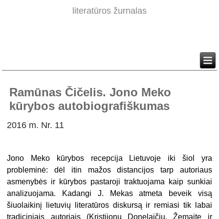
literatūros žurnalas
Ramūnas Čičelis. Jono Meko
kūrybos autobiografiškumas
2016 m. Nr. 11
Jono Meko kūrybos recepcija Lietuvoje iki šiol yra
probleminė: dėl itin mažos distancijos tarp autoriaus
asmenybės ir kūrybos pastaroji traktuojama kaip sunkiai
analizuojama. Kadangi J. Mekas atmeta beveik visą
šiuolaikinį lietuvių literatūros diskursą ir remiasi tik labai
tradiciniais autoriais (Kristijonu Donelaičiu, Žemaite ir