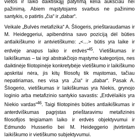
vietos ir laiko daiktiškąjį patyrimą kelia aukščiau nei
pažinimą. Abiem mąstytojams svarbus ne pažinimo
santykis, o patirtis „čia“ ir „dabar“.
Veikale „Bulvės metafizika“ A. Šliogeris, prieštaraudamas ir
M. Heideggeriui, apibendrina savo poziciją dėl būties
antlaikiškumo ir antvietiškumo: „<…> būtis yra laike ir
45
erdvėje anapus laiko ir erdvės“
. Vietiškumas ir
laikiškumas – tai irgi abstrakčiojo mąstymo kategorijos, nes
daiktinėje filotopinėje konkretybėje vietiškumo ir laikiškumo
apskritai nėra, jis kitų filosofų tik mąstomas, tačiau
nepatiriamas, nes visa yra „čia“ ir „dabar“. Pasak A.
Šliogerio, vietiškumas ir laikiškumas yra Niekis, grynojo
loginio arba metafizinio santykio savastis: „Erdvėlaikis yra
46
Niekio vardas“
. Taigi filotopinės būties antlaikiškumas ir
anterdviškumas pagrįstas prieštaravimu metafizinės
filosofijos teigiamam laiko ir erdvės objektyvumui ir
Edmundo Husserlio bei M. Heideggerio įtvirtintam
laikiškumo ir vietiškumo subjektyvumui.