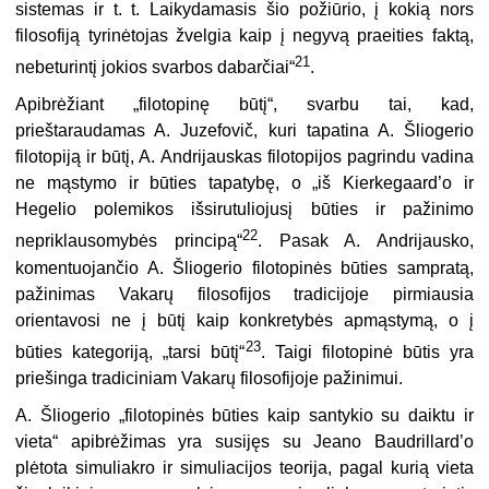
sistemas ir t. t. Laikydamasis šio požiūrio, į kokią nors
filosofiją tyrinėtojas žvelgia kaip į negyvą praeities faktą,
21
nebeturintį jokios svarbos dabarčiai“
.
Apibrėžiant „filotopinę būtį“, svarbu tai, kad,
prieštaraudamas A. Juzefovič, kuri tapatina A. Šliogerio
filotopiją ir būtį, A. Andrijauskas filotopijos pagrindu vadina
ne mąstymo ir būties tapatybę, o „iš Kierkegaard’o ir
Hegelio polemikos išsirutuliojusį būties ir pažinimo
22
nepriklausomybės principą“
. Pasak A. Andrijausko,
komentuojančio A. Šliogerio filotopinės būties sampratą,
pažinimas Vakarų filosofijos tradicijoje pirmiausia
orientavosi ne į būtį kaip konkretybės apmąstymą, o į
23
būties kategoriją, „tarsi būtį“
. Taigi filotopinė būtis yra
priešinga tradiciniam Vakarų filosofijoje pažinimui.
A. Šliogerio „filotopinės būties kaip santykio su daiktu ir
vieta“ apibrėžimas yra susijęs su Jeano Baudrillard’o
plėtota simuliakro ir simuliacijos teorija, pagal kurią vieta