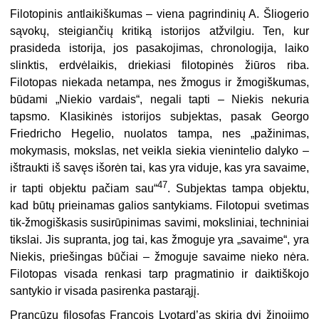
Filotopinis antlaikiškumas – viena pagrindinių A. Šliogerio
sąvokų, steigiančių kritiką istorijos atžvilgiu. Ten, kur
prasideda istorija, jos pasakojimas, chronologija, laiko
slinktis, erdvėlaikis, driekiasi filotopinės žiūros riba.
Filotopas niekada netampa, nes žmogus ir žmogiškumas,
būdami „Niekio vardais“, negali tapti – Niekis nekuria
tapsmo. Klasikinės istorijos subjektas, pasak Georgo
Friedricho Hegelio, nuolatos tampa, nes „pažinimas,
mokymasis, mokslas, net veikla siekia vienintelio dalyko –
ištraukti iš savęs išorėn tai, kas yra viduje, kas yra savaime,
47
ir tapti objektu pačiam sau“
. Subjektas tampa objektu,
kad būtų prieinamas galios santykiams. Filotopui svetimas
tik-žmogiškasis susirūpinimas savimi, moksliniai, techniniai
tikslai. Jis supranta, jog tai, kas žmoguje yra „savaime“, yra
Niekis, priešingas būčiai – žmoguje savaime nieko nėra.
Filotopas visada renkasi tarp pragmatinio ir daiktiškojo
santykio ir visada pasirenka pastarąjį.
Prancūzų filosofas Francois Lyotard’as skiria dvi žinojimo