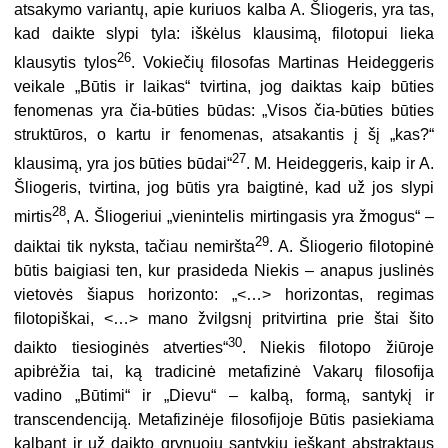
atsakymo variantų, apie kuriuos kalba A. Šliogeris, yra tas,
kad daikte slypi tyla: iškėlus klausimą, filotopui lieka
26
klausytis tylos
. Vokiečių filosofas Martinas Heideggeris
veikale „Būtis ir laikas“ tvirtina, jog daiktas kaip būties
fenomenas yra čia-būties būdas: „Visos čia-būties būties
struktūros, o kartu ir fenomenas, atsakantis į šį „kas?“
27
klausimą, yra jos būties būdai“
. M. Heideggeris, kaip ir A.
Šliogeris, tvirtina, jog būtis yra baigtinė, kad už jos slypi
28
mirtis
, A. Šliogeriui „vienintelis mirtingasis yra žmogus“ –
29
daiktai tik nyksta, tačiau nemiršta
. A. Šliogerio filotopinė
būtis baigiasi ten, kur prasideda Niekis – anapus juslinės
vietovės šiapus horizonto: „<…> horizontas, regimas
filotopiškai, <…> mano žvilgsnį pritvirtina prie štai šito
30
daikto tiesioginės atverties“
. Niekis filotopo žiūroje
apibrėžia tai, ką tradicinė metafizinė Vakarų filosofija
vadino „Būtimi“ ir „Dievu“ – kalbą, formą, santykį ir
transcendenciją. Metafizinėje filosofijoje Būtis pasiekiama
kalbant ir už daikto grynuoju santykiu ieškant abstraktaus