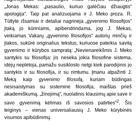
„Jonas Mekas: „pasaulio, kuriuo galėčiau džiaugtis“
apologija“. Taip pat analizuojama ir J. Meko proza. R.
Tūtlytė išsamiai ir detaliai nagrinėja „gyvenimo filosofijos“
įtaką jo kūriniams, apibendrindama, jog J. Mekas,
veikiamas Vakarų „gyvenimo filosofijos“ autorių minčių ir
įtakos, sukūrė originalius tekstus, kuriuose pateikia savitą
gyvenimo ir kūrybos sampratą: „Nevienareikšmis J. Meko
santykis su filosofija: jis neseka jokia filosofine sistema,
idėjų neplėtoja, pamažu susiklosto netgi kiek parodijinis jo
santykis ir su filosofija, ir su rimtumu. Įmanu atpažinti J.
Meką kaip
gyvenimo filosofą
, kuriam būdingas
nesisaistymas su sistemine filosofija, maištas prieš
akademiškumą, „žinojimą“, nuolatinis klausimų apie save ir
2
savo gyvenimą kėlimas iš savosios patirties“
. Šis
teiginys – vienas universaliausių J. Meko kūrybinės
visumos apibūdinimų.