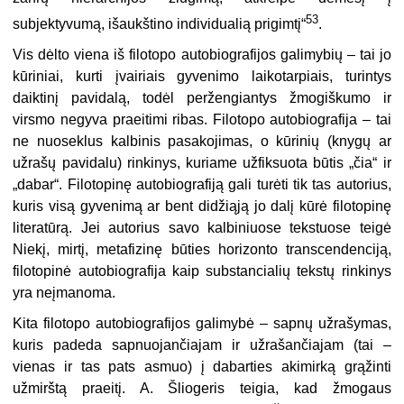
53
subjektyvumą, išaukštino individualią prigimtį“
.
Vis dėlto viena iš filotopo autobiografijos galimybių – tai jo
kūriniai, kurti įvairiais gyvenimo laikotarpiais, turintys
daiktinį pavidalą, todėl peržengiantys žmogiškumo ir
virsmo negyva praeitimi ribas. Filotopo autobiografija – tai
ne nuoseklus kalbinis pasakojimas, o kūrinių (knygų ar
užrašų pavidalu) rinkinys, kuriame užfiksuota būtis „čia“ ir
„dabar“. Filotopinę autobiografiją gali turėti tik tas autorius,
kuris visą gyvenimą ar bent didžiąją jo dalį kūrė filotopinę
literatūrą. Jei autorius savo kalbiniuose tekstuose teigė
Niekį, mirtį, metafizinę būties horizonto transcendenciją,
filotopinė autobiografija kaip substancialių tekstų rinkinys
yra neįmanoma.
Kita filotopo autobiografijos galimybė – sapnų užrašymas,
kuris padeda sapnuojančiajam ir užrašančiajam (tai –
vienas ir tas pats asmuo) į dabarties akimirką grąžinti
užmirštą praeitį. A. Šliogeris teigia, kad žmogaus