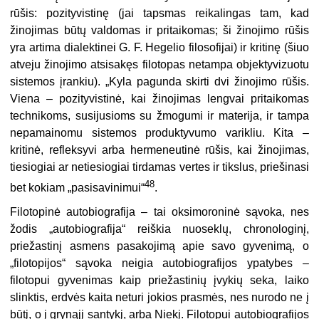
rūšis: pozityvistinę (jai tapsmas reikalingas tam, kad
žinojimas būtų valdomas ir pritaikomas; ši žinojimo rūšis
yra artima dialektinei G. F. Hegelio filosofijai) ir kritinę (šiuo
atveju žinojimo atsisakęs filotopas netampa objektyvizuotu
sistemos įrankiu). „Kyla pagunda skirti dvi žinojimo rūšis.
Viena – pozityvistinė, kai žinojimas lengvai pritaikomas
technikoms, susijusioms su žmogumi ir materija, ir tampa
nepamainomu sistemos produktyvumo varikliu. Kita –
kritinė, refleksyvi arba hermeneutinė rūšis, kai žinojimas,
tiesiogiai ar netiesiogiai tirdamas vertes ir tikslus, priešinasi
48
bet kokiam „pasisavinimui“
.
Filotopinė autobiografija – tai oksimoroninė sąvoka, nes
žodis „autobiografija“ reiškia nuoseklų, chronologinį,
priežastinį asmens pasakojimą apie savo gyvenimą, o
„filotopijos“ sąvoka neigia autobiografijos ypatybes –
filotopui gyvenimas kaip priežastinių įvykių seka, laiko
slinktis, erdvės kaita neturi jokios prasmės, nes nurodo ne į
būtį, o į grynąjį santykį, arba Niekį. Filotopui autobiografijos