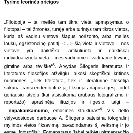
Tyrimo teorinės prieigos
„Filotopija – tai meilės tam tikrai vietai apmąstymas, o
filotopai – tai žmonės, turėję arba turintys tam tikros vietos,
kurią aš vadinu vietove šiapus horizonto, arba meilės
lauku, egzistencinę patirtį, <…> šią vietą ir vietovę – nes
vietovė yra daiktiškai artikuliuota ir daiktiškai
individualizuota vieta – mes vadinome ir vadiname tėvyne,
3
gimtine arba tėviške“
. Arvydas Šliogeris literatūros ir
literatūros filosofijos atžvilgiu laikosi skeptiškai kritinės
nuomonės: „Tiek literatūra, tiek ir literatūrinė filosofija
sukuria transcendento iliuziją, fiksuoja anapus-ilgesį, todėl
geriausiu atveju (kai atsisakoma grubaus fotografizmo ir
reportažo) aprašinėja iliuzijos ir ilgesio, taigi –
4
nepakankamumo
, emocines struktūras“
. Vis dėlto
vėlyvuosiuose darbuose A. Šliogeris pateisina fotografinį
mylimos vietos fiksavimą, pavadindamas šį veiksmą ir jo
esmę „fotosofija“: „Fotoaparatas (labai reikėtų pirmapradžio