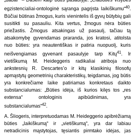
40
egzistencialiai-ontologinė sąranga pagrįsta laikiškumu“
.
Būčiai būtinas žmogus, kuris vienintelis iš gyvų būtybių gali
susitikti su pasauliu. Kita vertus, žmogus nėra būties
priežastis. Žmogus atsakingas už pasaulį, tačiau tą
atsakomybę gyvendamas praranda, jos kratosi, atitolsta
nuo būties: yra neautentiškas ir patiria nuopuolį, kuris
41
neišvengiamas gyvenant pasaulyje tarp Kitų
. Ir
vietiškumą M. Heideggeris radikaliai atriboja nuo
ankstesnių R. Descartes’o ir kitų klasikinių filosofų
apmąstytų geometrinių charakteristikų, teigdamas, jog būtis
yra konkrečiame laike patiriamas konkretaus daikto
substancialumas: „Būties idėja, iš kurios kilęs tos „res
extensa“ ontologinis apibūdinimas, yra
42
substancialumas“
.
A. Šliogeris, interpretuodamas M. Heideggerio apibrėžiamą
būties „laikiškumą“ ir „vietiškumą“, yra dar labiau
netradicinis mąstytojas, tęsiantis pirmtako idėjas, jas