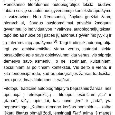
Renesanso literatūrinės autobiografijos tekstai būdavo
labiau susiję su autoriaus gyvenamojo konteksto aprašymu
ir vaizdavimu. Nuo Renesanso, išnykus griežtai žanrų
hierarchijai, išaugus susidomėjimui privačiu žmogaus
gyvenimu, jo individualybe ir vaikyste, autobiografijų tekstai
tapo labiau nukreipti į paties jų autoriaus gyvenimo įvykių ir
50
jų interpretacijų aprašymus
. Taigi tradicinė autobiografija
irgi yra ambivalentiška: viena vertus, autoriai siekia
pasakojimo apie save objektyvumo; kita vertus, vis stiprėja
dėmesys savo asmeniui, o ne istoriniam, kultūriniam,
socialiniam ar politiniam kontekstui. Vis dėlto ir viena, ir
kita tendencija rodo, kad autobiografijos žanras tradiciškai
nėra priskirtinas filotopinei literatūrai.
Filotopui tradicinė autobiografija yra beprasmis žanras, nes
apeliuoja į retrospekciją – filotopui, esančiam „čia“ ir
„dabar“, rašyti apie tai, kas buvo „ten“ ir „tada“, yra
neprasminga: „Kalbos demono kerštas hominidui – kalba
iškart, ištarus pirmąjį žodį, lemtingąjį
Fiat!
, atima iš manęs