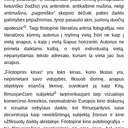
lietuviško žodžio) yra antimitinė, antikalbinė mašina, netgi
antimašina, „pagoniško“ skepsio dėžutė, paties daikto
galimybės pripažinimas, tyroji pasaulio akis, juslinių duočių
5
apoteozė“
. Taigi filotopinė literatūra artima fotografijai, nes
literatūros kūrinių autorius į mylimą vietą žiūri ne kaip į
vietą anapus, o kaip į vietą šiapus horizonto. Autorius ne
primeta daiktams kalbą, o myli individualią vietą,
nepaisydamas teksto adresato, kuriam ta vieta jau bus
anapus.
„Filotopinis kinas“ yra toks kinas, kurio tikslas yra,
neprimetant savo vidujybės, fiksuoti išorinę, anapus
objektyvo esančią tikrovę, suvokiant ją kaip Kitą,
6
filmuojančiam subjektui
tarpininkaujant tarp vizualiojo
komercinio Amerikos, neorealistinio Europos kino diskursų
ir vizualiai nebylaus daikto, kol filmuojantysis save
decentruoja kaip nereikšmingą subjektą žiūrovo ir kine
užfiksuotų daiktų akistatoje. Filotopinė kino autobiografija –