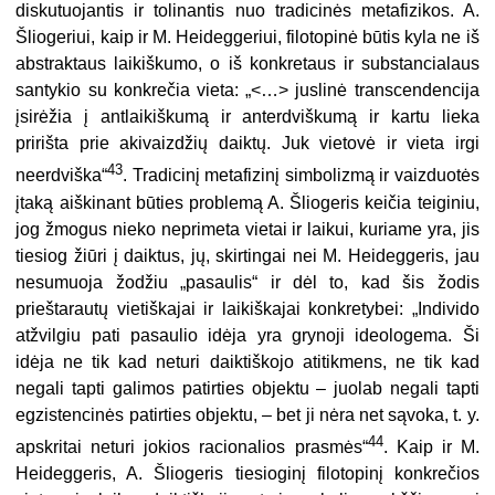
diskutuojantis ir tolinantis nuo tradicinės metafizikos. A.
Šliogeriui, kaip ir M. Heideggeriui, filotopinė būtis kyla ne iš
abstraktaus laikiškumo, o iš konkretaus ir substancialaus
santykio su konkrečia vieta: „<…> juslinė transcendencija
įsirėžia į antlaikiškumą ir anterdviškumą ir kartu lieka
pririšta prie akivaizdžių daiktų. Juk vietovė ir vieta irgi
43
neerdviška“
. Tradicinį metafizinį simbolizmą ir vaizduotės
įtaką aiškinant būties problemą A. Šliogeris keičia teiginiu,
jog žmogus nieko neprimeta vietai ir laikui, kuriame yra, jis
tiesiog žiūri į daiktus, jų, skirtingai nei M. Heideggeris, jau
nesumuoja žodžiu „pasaulis“ ir dėl to, kad šis žodis
prieštarautų vietiškajai ir laikiškajai konkretybei: „Individo
atžvilgiu pati pasaulio idėja yra grynoji ideologema. Ši
idėja ne tik kad neturi daiktiškojo atitikmens, ne tik kad
negali tapti galimos patirties objektu – juolab negali tapti
egzistencinės patirties objektu, – bet ji nėra net sąvoka, t. y.
44
apskritai neturi jokios racionalios prasmės“
. Kaip ir M.
Heideggeris, A. Šliogeris tiesioginį filotopinį konkrečios