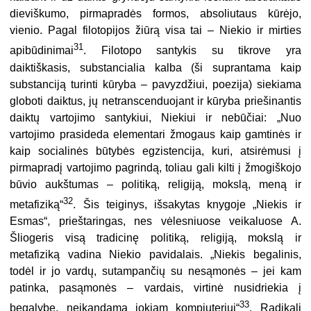
dieviškumo, pirmapradės formos, absoliutaus kūrėjo,
vienio. Pagal filotopijos žiūrą visa tai – Niekio ir mirties
31
apibūdinimai
. Filotopo santykis su tikrove yra
daiktiškasis, substancialia kalba (ši suprantama kaip
substanciją turinti kūryba – pavyzdžiui, poezija) siekiama
globoti daiktus, jų netranscenduojant ir kūryba priešinantis
daiktų vartojimo santykiui, Niekiui ir nebūčiai: „Nuo
vartojimo prasideda elementari žmogaus kaip gamtinės ir
kaip socialinės būtybės egzistencija, kuri, atsirėmusi į
pirmapradį vartojimo pagrindą, toliau gali kilti į žmogiškojo
būvio aukštumas – politiką, religiją, mokslą, meną ir
32
metafiziką“
. Šis teiginys, išsakytas knygoje „Niekis ir
Esmas“, prieštaringas, nes vėlesniuose veikaluose A.
Šliogeris visą tradicinę politiką, religiją, mokslą ir
metafiziką vadina Niekio pavidalais. „Niekis begalinis,
todėl ir jo vardų, sutampančių su nesąmonės – jei kam
patinka, pasąmonės – vardais, virtinė nusidriekia į
33
begalybę, neįkandamą jokiam kompiuteriui“
. Radikali