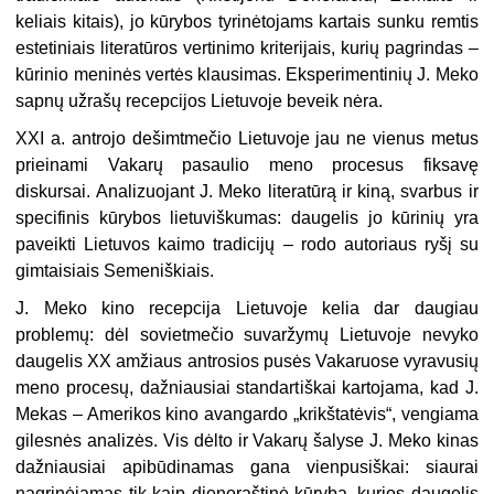
keliais kitais), jo kūrybos tyrinėtojams kartais sunku remtis
estetiniais literatūros vertinimo kriterijais, kurių pagrindas –
kūrinio meninės vertės klausimas. Eksperimentinių J. Meko
sapnų užrašų recepcijos Lietuvoje beveik nėra.
XXI a. antrojo dešimtmečio Lietuvoje jau ne vienus metus
prieinami Vakarų pasaulio meno procesus fiksavę
diskursai. Analizuojant J. Meko literatūrą ir kiną, svarbus ir
specifinis kūrybos lietuviškumas: daugelis jo kūrinių yra
paveikti Lietuvos kaimo tradicijų – rodo autoriaus ryšį su
gimtaisiais Semeniškiais.
J. Meko kino recepcija Lietuvoje kelia dar daugiau
problemų: dėl sovietmečio suvaržymų Lietuvoje nevyko
daugelis XX amžiaus antrosios pusės Vakaruose vyravusių
meno procesų, dažniausiai standartiškai kartojama, kad J.
Mekas – Amerikos kino avangardo „krikštatėvis“, vengiama
gilesnės analizės. Vis dėlto ir Vakarų šalyse J. Meko kinas
dažniausiai apibūdinamas gana vienpusiškai: siaurai
nagrinėjamas tik kaip dienoraštinė kūryba, kurios daugelis