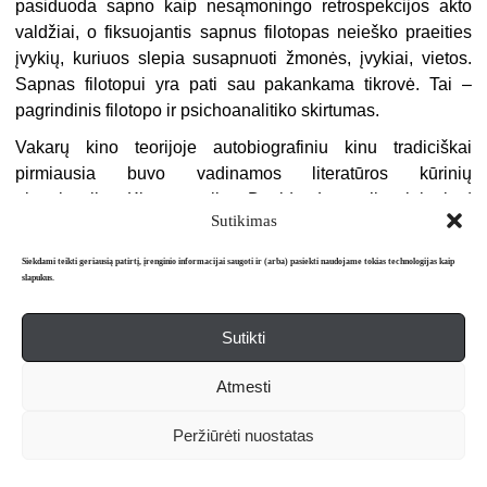
pasiduoda sapno kaip nesąmoningo retrospekcijos akto
valdžiai, o fiksuojantis sapnus filotopas neieško praeities
įvykių, kuriuos slepia susapnuoti žmonės, įvykiai, vietos.
Sapnas filotopui yra pati sau pakankama tikrovė. Tai –
pagrindinis filotopo ir psichoanalitiko skirtumas.
Vakarų kino teorijoje autobiografiniu kinu tradiciškai
pirmiausia buvo vadinamos literatūros kūrinių
ekranizacijos. Kino teoretikas Davidas Lavery’is teigia, kad
Sutikimas
ilgą laiką autonominis, nuo literatūros nepriklausomas,
autobiografinis kinas buvo neįmanomas ir sunkiai
Siekdami teikti geriausią patirtį, įrenginio informacijai saugoti ir (arba) pasiekti naudojame tokias technologijas kaip
suprantamas. Tie režisieriai ar filmininkai, kurie
slapukus.
autobiografinius filmus filmuoja nesiremdami jokia
literatūra, visada atsiduria kino autobiografijos žanro
Sutikti
paribiuose. Autobiografinis kinas radosi tada, kai grožinę,
fikcija besiremiančią literatūrą ištiko krizė. Kinas tapo
Atmesti
58
įtikinamesniu literatūros kūrinio pakaitu
.
Peržiūrėti nuostatas
Filotopui žodžių vertimas atvaizdais tam, kad būtų
papasakota asmeninė istorija, yra neprasmingas. Kino