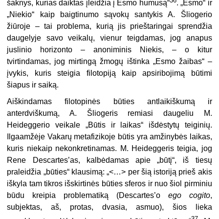
36
šaknys, kurias daiktas įleidžia į Esmo humusą“
. „Esmo“ ir
„Niekio“ kaip baigtinumo sąvokų santykis A. Šliogerio
žiūroje – tai problema, kurią jis prieštaringai sprendžia
daugelyje savo veikalų, vienur teigdamas, jog anapus
juslinio horizonto – anoniminis Niekis, – o kitur
tvirtindamas, jog mirtingą žmogų ištinka „Esmo žaibas“ –
įvykis, kuris steigia filotopiją kaip apsiribojimą būtimi
šiapus ir saiką.
Aiškindamas filotopinės būties antlaikiškumą ir
anterdviškumą, A. Šliogeris remiasi daugeliu M.
Heideggerio veikale „Būtis ir laikas“ išdėstytų teiginių.
Ilgaamžėje Vakarų metafizikoje būtis yra amžinybės laikas,
kuris niekaip nekonkretinamas. M. Heideggeris teigia, jog
Rene Descartes’as, kalbėdamas apie „būtį“, iš tiesų
praleidžia „būties“ klausimą: „<…> per šią istoriją prieš akis
iškyla tam tikros išskirtinės būties sferos ir nuo šiol pirminiu
būdu kreipia problematiką (Descartes’o
ego cogito
,
subjektas, aš, protas, dvasia, asmuo), šios lieka
37