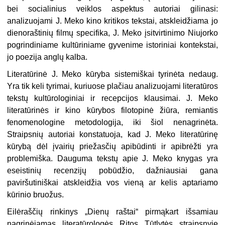
bei socialinius veiklos aspektus autoriai gilinasi:
analizuojami J. Meko kino kritikos tekstai, atskleidžiama jo
dienoraštinių filmų specifika, J. Meko įsitvirtinimo Niujorko
pogrindiniame kultūriniame gyvenime istoriniai kontekstai,
jo poezija anglų kalba.
Literatūrinė J. Meko kūryba sistemiškai tyrinėta nedaug.
Yra tik keli tyrimai, kuriuose plačiau analizuojami literatūros
tekstų kultūrologiniai ir recepcijos klausimai. J. Meko
literatūrinės ir kino kūrybos filotopinė žiūra, remiantis
fenomenologine metodologija, iki šiol nenagrinėta.
Straipsnių autoriai konstatuoja, kad J. Meko literatūrinę
kūrybą dėl įvairių priežasčių apibūdinti ir apibrėžti yra
problemiška. Dauguma tekstų apie J. Meko knygas yra
eseistinių recenzijų pobūdžio, dažniausiai gana
paviršutiniškai atskleidžia vos vieną ar kelis aptariamo
kūrinio bruožus.
Eilėraščių rinkinys „Dienų raštai“ pirmąkart išsamiau
nagrinėjamas literatūrologės Ritos Tūtlytės straipsnyje