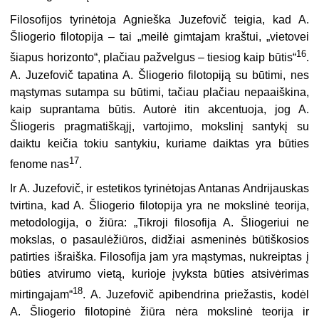
Filosofijos tyrinėtoja Agnieška Juzefovič teigia, kad A.
Šliogerio filotopija – tai „meilė gimtajam kraštui, „vietovei
16
šiapus horizonto“, plačiau pažvelgus – tiesiog kaip būtis“
.
A. Juzefovič tapatina A. Šliogerio filotopiją su būtimi, nes
mąstymas sutampa su būtimi, tačiau plačiau nepaaiškina,
kaip suprantama būtis. Autorė itin akcentuoja, jog A.
Šliogeris pragmatiškąjį, vartojimo, mokslinį santykį su
daiktu keičia tokiu santykiu, kuriame daiktas yra būties
17
fenome nas
.
Ir A. Juzefovič, ir estetikos tyrinėtojas Antanas Andrijauskas
tvirtina, kad A. Šliogerio filotopija yra ne mokslinė teorija,
metodologija, o žiūra: „Tikroji filosofija A. Šliogeriui ne
mokslas, o pasaulėžiūros, didžiai asmeninės būtiškosios
patirties išraiška. Filosofija jam yra mąstymas, nukreiptas į
būties atvirumo vietą, kurioje įvyksta būties atsivėrimas
18
mirtingajam“
. A. Juzefovič apibendrina priežastis, kodėl
A. Šliogerio filotopinė žiūra nėra mokslinė teorija ir