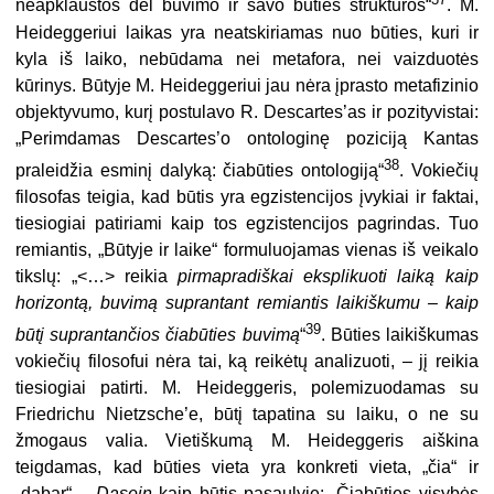
neapklaustos dėl buvimo ir savo būties struktūros“
. M.
Heideggeriui laikas yra neatskiriamas nuo būties, kuri ir
kyla iš laiko, nebūdama nei metafora, nei vaizduotės
kūrinys. Būtyje M. Heideggeriui jau nėra įprasto metafizinio
objektyvumo, kurį postulavo R. Descartes’as ir pozityvistai:
„Perimdamas Descartes’o ontologinę poziciją Kantas
38
praleidžia esminį dalyką: čiabūties ontologiją“
. Vokiečių
filosofas teigia, kad būtis yra egzistencijos įvykiai ir faktai,
tiesiogiai patiriami kaip tos egzistencijos pagrindas. Tuo
remiantis, „Būtyje ir laike“ formuluojamas vienas iš veikalo
tikslų: „<…> reikia
pirmapradiškai eksplikuoti laiką kaip
horizontą, buvimą suprantant remiantis laikiškumu – kaip
39
būtį suprantančios čiabūties buvimą
“
. Būties laikiškumas
vokiečių filosofui nėra tai, ką reikėtų analizuoti, – jį reikia
tiesiogiai patirti. M. Heideggeris, polemizuodamas su
Friedrichu Nietzsche’e, būtį tapatina su laiku, o ne su
žmogaus valia. Vietiškumą M. Heideggeris aiškina
teigdamas, kad būties vieta yra konkreti vieta, „čia“ ir
„dabar“ –
Dasein
kaip būtis pasaulyje: „Čiabūties visybės