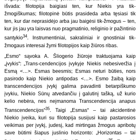
išvada: filotopija baigiasi ten, kur Niekis yra tik-
žmogiškumas; filotopinė būtis prasideda arba tęsiasi tik
ten, kur dar neprasidėjo arba jau baigėsi tik-žmogus – ten,
kur jis jau yra laisvas nuo pragmatinio, religinio ir pažintinio
34
santykio
. Instrumentiniai, sakraliniai ir gnostiniai tik-
žmogaus interesai žymi filotopijos kaip žiūros ribas.
„Esmo“ sąvoka A. Šliogerio žiūroje traktuojama kaip
„įvykis“: „Trans-cendencijos įvykyje Niekis nebesiveržia į
Esmą <…>. Esmas beesmis; Esmas neturi būties, nors
pasirodo kaip Niekio antipodas <…>. Esmo žaibą kaip
transcendencijos įvykį galima pavadinti betarpiškumo
įvykiu, Niekio Sūnų atvedančiu į galutinį tašką, už kurio
kelio nebėra, nes neįmanoma Transcendencija anapus
35
Transcendencijos“
. Taigi „Esmas“ – tai akcidentinė
Niekio įveika, kuri su filotopija susijusi kaip pastarosios
veikimas per įvykį, judesį, kad mirtingas žmogus apribotų
save būtimi šiapus juslinio horizonto: „Horizontas – tai