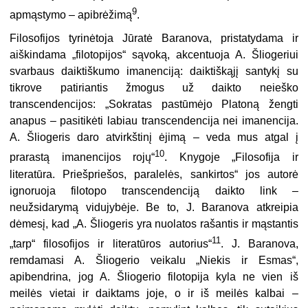
9
apmąstymo – apibrėžimą
.
Filosofijos tyrinėtoja Jūratė Baranova, pristatydama ir
aiškindama „filotopijos“ sąvoką, akcentuoja A. Šliogeriui
svarbaus daiktiškumo imanenciją: daiktiškąjį santykį su
tikrove patiriantis žmogus už daikto neieško
transcendencijos: „Sokratas pastūmėjo Platoną žengti
anapus – pasitikėti labiau transcendencija nei imanencija.
A. Šliogeris daro atvirkštinį ėjimą – veda mus atgal į
10
prarastą imanencijos rojų“
. Knygoje „Filosofija ir
literatūra. Priešpriešos, paralelės, sankirtos“ jos autorė
ignoruoja filotopo transcendenciją daikto link –
neužsidarymą vidujybėje. Be to, J. Baranova atkreipia
dėmesį, kad „A. Šliogeris yra nuolatos rašantis ir mąstantis
11
„tarp“ filosofijos ir literatūros autorius“
. J. Baranova,
remdamasi A. Šliogerio veikalu „Niekis ir Esmas“,
apibendrina, jog A. Šliogerio filotopija kyla ne vien iš
meilės vietai ir daiktams joje, o ir iš meilės kalbai –