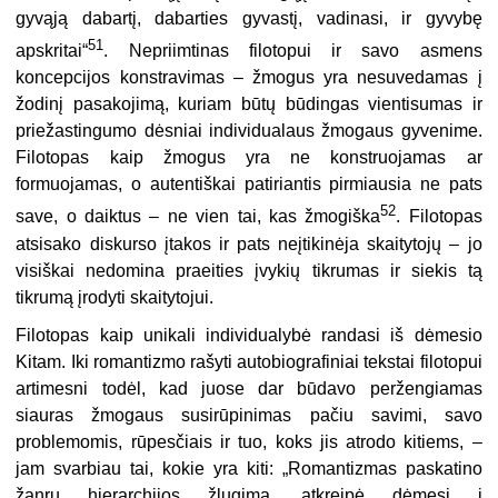
gyvąją dabartį, dabarties gyvastį, vadinasi, ir gyvybę
51
apskritai“
. Nepriimtinas filotopui ir savo asmens
koncepcijos konstravimas – žmogus yra nesuvedamas į
žodinį pasakojimą, kuriam būtų būdingas vientisumas ir
priežastingumo dėsniai individualaus žmogaus gyvenime.
Filotopas kaip žmogus yra ne konstruojamas ar
formuojamas, o autentiškai patiriantis pirmiausia ne pats
52
save, o daiktus – ne vien tai, kas žmogiška
. Filotopas
atsisako diskurso įtakos ir pats neįtikinėja skaitytojų – jo
visiškai nedomina praeities įvykių tikrumas ir siekis tą
tikrumą įrodyti skaitytojui.
Filotopas kaip unikali individualybė randasi iš dėmesio
Kitam. Iki romantizmo rašyti autobiografiniai tekstai filotopui
artimesni todėl, kad juose dar būdavo peržengiamas
siauras žmogaus susirūpinimas pačiu savimi, savo
problemomis, rūpesčiais ir tuo, koks jis atrodo kitiems, –
jam svarbiau tai, kokie yra kiti: „Romantizmas paskatino
žanrų hierarchijos žlugimą, atkreipė dėmesį į