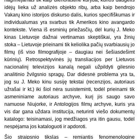
idėjų lieka už analizės objekto ribų, arba kaip bendrojo
Vakarų kino istorijos diskurso dalis, kurios specifiškumas ir
individualumas yra svarbus tik Amerikos kino avangardo
kontekste. Viena iš esminių priežasčių, dėl kurių J. Meko
kinas Lietuvoje dažnai vertinamas skeptiškai, yra žinių
stoka – Lietuvoje prieinami tik keliolika pačių svarbiausių jo
filmų (iš viso filmografijoje – daugiau nei šešiasdešimt
kūrinių). Retrospektyvinės jų transliacijos per Lietuvos
nacionalinį televizijos kanalą negali užpildyti gilesnio
analitinio žvilgsnio spragų. Dar didesnė problema yra ta,
jog su J. Meko kinu susiję tekstai (recenzijos, autoriaus
užrašai ir kt.) iki šiol nėra susisteminti, todėl prieinami tik
asmeniniame autoriaus archyve, kurį jis saugo savo
namuose Niujorke, ir Antologijos filmų archyve, kuris yra
vis dar gana uždara institucija, neturinti viešo dokumentų
katalogo: teisinamasi, jog medžiagos yra itin gausu, todėl
nespėjama jos kataloguoti ir apdoroti.
Šio straipsnio tikslas – remiantis fenomenologine