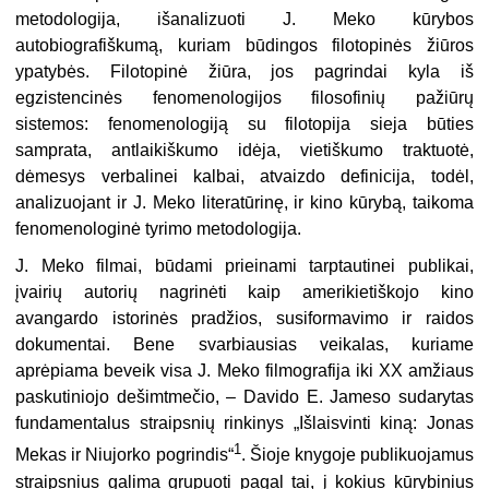
metodologija, išanalizuoti J. Meko kūrybos
autobiografiškumą, kuriam būdingos filotopinės žiūros
ypatybės. Filotopinė žiūra, jos pagrindai kyla iš
egzistencinės fenomenologijos filosofinių pažiūrų
sistemos: fenomenologiją su filotopija sieja būties
samprata, antlaikiškumo idėja, vietiškumo traktuotė,
dėmesys verbalinei kalbai, atvaizdo definicija, todėl,
analizuojant ir J. Meko literatūrinę, ir kino kūrybą, taikoma
fenomenologinė tyrimo metodologija.
J. Meko filmai, būdami prieinami tarptautinei publikai,
įvairių autorių nagrinėti kaip amerikietiškojo kino
avangardo istorinės pradžios, susiformavimo ir raidos
dokumentai. Bene svarbiausias veikalas, kuriame
aprėpiama beveik visa J. Meko filmografija iki XX amžiaus
paskutiniojo dešimtmečio, – Davido E. Jameso sudarytas
fundamentalus straipsnių rinkinys „Išlaisvinti kiną: Jonas
1
Mekas ir Niujorko pogrindis“
. Šioje knygoje publikuojamus
straipsnius galima grupuoti pagal tai, į kokius kūrybinius