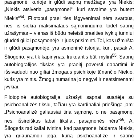
pasąmonė, kurioje ir glūdi sapnų medžiaga, yra Niekis:
„Niekis atsiveria „pasąmonei“, kuri savaime yra būtent
54
Niekis“
. Filotopui praei ties išgyvenimai nėra svarbūs,
nes jis siekia maksimalaus sąmoningumo, todėl sapnų
užrašymas – vienas iš būdų neleisti praeities įvykių turiniui
glūdėti giliai pasąmonėje ir juos prisiminti. Tai, kas užmiršta
ir glūdi pasąmonėje, yra asmeninė istorija, kuri, pasak A.
55
Šliogerio, yra tik kapinynas, trukdantis būti mylint
. Sapnų
autobiografijos tikslas yra praeitį paversti dabartimi ir
išsivaduoti nuo giliai žmogaus psichikoje tūnančio Niekio,
kuris yra mirtis. Žmogų numarina jo negyvi ir neatsimenami
įvykiai.
Filotopinė autobiografija, užrašyti sapnai, suartėja su
psichoanalizės tikslu, tačiau yra kardinaliai priešinga jam:
„Psichoanalizė galiausiai tiria sąmonę, o ne pasąmonę,
56
nes, išsireiškus labai tiksliai, pasąmonės nėra“
. A.
Šliogeris radikaliai tvirtina, kad pasąmonė, būdama Niekis,
yra griaunamoji jėga, kurią psichoanalizė ir sapno