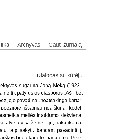
itika
Archyvas
Gauti žurnalą
Dialogas su kūrėju
bjektyvas sugauna
Joną
Meką
(
1922–
sta ne tik patyrusios diasporos „Aš“, bet
 poezijoje pavadina „neatsakinga karta“.
poezijoje išsamiai neaiškina, kodėl.
ersmelkta meilės ir atidumo kiekvienai
eko atveju visa žemė –
jo
, pakankamai
nalu taip sakyti, bandant pavadinti jį
šraiškos būdo kaip tik banalum
o
. Beje,