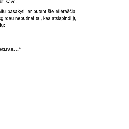
bti save.
liu pasakyti, ar būtent šie eilėraščiai
girdau nebūtinai tai, kas atsispindi jų
ių:
etuva
…“