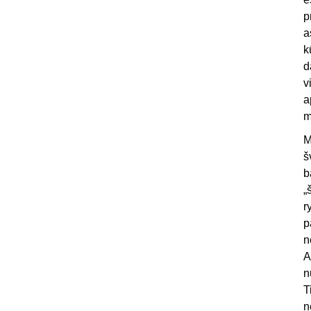
p
a
k
d
v
a
m
M
š
b
„
r
p
n
A
n
T
n