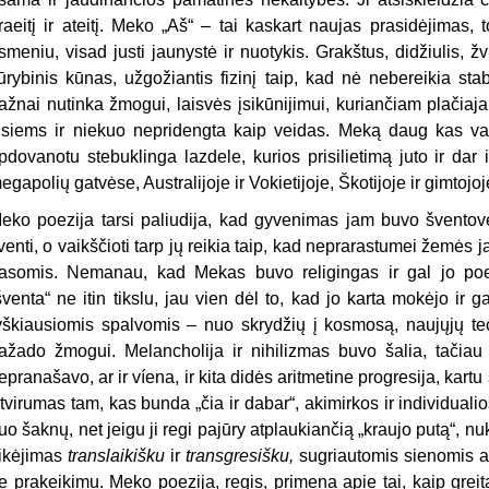
raeitį ir ateitį. Meko „Aš“ – tai kaskart naujas prasidėjimas,
smeniu, visad justi jaunystė ir nuotykis. Grakštus, didžiulis, žvi
ūrybinis kūnas, užgožiantis fizinį taip, kad nė nebereikia stabte
ažnai nutinka žmogui, laisvės įsikūnijimui, kuriančiam plačiaj
isiems ir niekuo nepridengta kaip veidas. Meką daug kas vadi
pdovanotu stebuklinga lazdele, kurios prisilietimą juto ir dar
egapolių gatvėse, Australijoje ir Vokietijoje, Škotijoje ir gimtojoj
eko poezija tarsi paliudija, kad gyvenimas jam buvo šventovė i
venti, o vaikščioti tarp jų reikia taip, kad neprarastumei žem
asomis. Nemanau, kad Mekas buvo religingas ir gal jo poezi
šventa“ ne itin tikslu, jau vien dėl to, kad jo karta mokėjo ir g
yškiausiomis spalvomis – nuo skrydžių į kosmosą, naujųjų te
ažado žmogui. Melancholija ir nihilizmas buvo šalia, tačiau 
epranašavo, ar ir
víena
, ir
kita didės aritmetine progresija, kartu
tvirumas tam, kas bunda „čia ir dabar“, akimirkos ir individualios
uo šaknų, net jeigu ji regi pajūry atplaukiančią „kraujo putą“, nu
ikėjimas
translaikišku
ir
transgresišku
,
sugriautomis sienomis a
e prakeikimu. Meko poezija, regis, primena apie tai, kaip greit