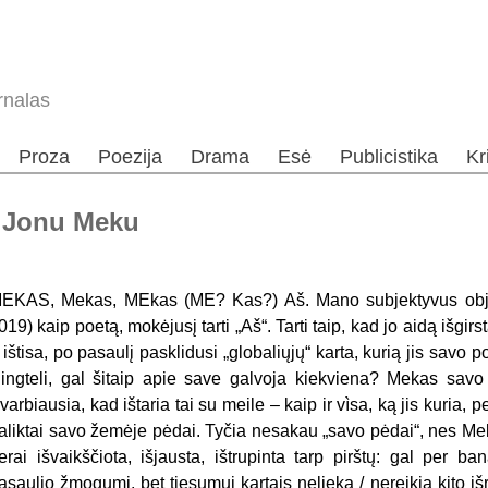
rnalas
Proza
Poezija
Drama
Esė
Publicistika
Kr
i Jonu Meku
EKAS, Mekas, MEkas (
ME
? Kas?) Aš. Mano subjektyvus o
019)
kaip poetą, mokėjusį tarti „Aš“. Tarti taip, kad jo aidą išgir
r ištisa, po pasaulį pasklidusi „globaliųjų“ karta, kurią jis savo
ingteli, gal šitaip apie save galvoja kiekviena? Mekas savo 
varbiausia, kad ištaria tai su meile – kaip ir
vìsa
,
ką jis kuria, p
aliktai savo žemėje pėdai. Tyčia nesakau „savo pėdai“, nes M
erai išvaikščiota, išjausta, ištrupinta tarp pirštų: gal per ba
asaulio žmogumi, bet tiesumui kartais nelieka / nereikia kito i