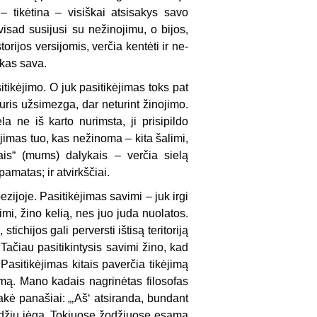
– tikėtina – visiškai atsisakys savo
isad susijusi su nežinojimu,
o bijos,
rijos versijomis, verčia kentėti ir ne-
 kas sava.
itikėjimo. O juk pasitikėjimas toks pat
uris užsimezga, dar neturint žinojimo.
la ne iš karto nurimsta, ji prisipildo
ėjimas tuo, kas nežinoma – kita šalimi,
ais“ (mums) dalykais – verčia sielą
amatas; ir atvirkščiai.
ijoje. Pasitikėjimas savimi – juk irgi
vimi, žino kelią, nes juo
juda
nuolatos.
stichijos gali perversti ištisą teritoriją
. Tačiau pasitikintysis savimi žino, kad
asitikėjimas kitais paverčia tikėjimą
umą. Mano kadais nagrinėtas filosofas
kė panašiai: „‚
Aš‘ atsiranda, bundant
žodžių jėga. Tokiuose žodžiuose esama