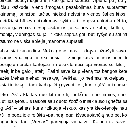
etikėtu būdu, mėginant
jį
kuo geriau suprasti. Apie tą patį da
ačiau
kažkodėl
vieno žmogaus pasakojimas būna suprantames
yginamąjį principą, tačiau niekad nelygina vienos šalies kitos
kleidžiasi būties unikalumas, sykiu – ir lengva euforija dėl 
iesto gatvėmis, nesuprasdamas jo kalbos ar kalbų, kultūrų ir 
moniją, vieningas su ja! Ir koks stiprus gali būti ryšys su šalimi, 
tstumo ne viską apie ją įmanoma suprasti!
abiausiai sujaudina Meko
geb
ėjimas ir drąsa užrašyti savo
isados ypatinga, o realiausia – žmogiškasis nerimas ir mirt
oezijoje neretai kartojasi ir nepakitę susilieja vienas su kitu 
raeitį ir be galo į ateitį. Patirti save kaip vieną tos bangos ket
razės Mekas niekad nesakytų. Veikiau
,
jo
nerimas nukreiptas į 
iesiai ir tiesą. Ir tam, kad galėtų gyventi ten, kur jo „Aš“ turi
numat
eko „
Aš“ atskirtas nuo kitų ir kitų triukšmo, nuo minios, nu
ubtilios tylos. Jis laikosi sau duoto žodžio ir įsiklauso į griežtą s
og „Aš“ – tai tas, kuris rizikuoja viskuo, kas yra kiekvienoje nau
Aš“ jo poezijoje reiškia ypatingą jėgą, išvaduojančią nuo bet 
agundos. Tarti „Vienas“ įpareigoja vienatvei. Kalbėti už save – 