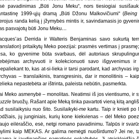
sė pavadinimas „Būti Jonu Meku“, nors tiesiogiai susišauk
antastinę
1999-
ųjų dramą
„Būti Džonu Malkovičiumi“ (
Being
erojus randa kelią į įžymybės mintis ir, savindamasis jo gyveni
as pasvajotų būti Jonu Meku…
acques
’as
Derrida ir Walteris Benjamin
as
savo sukurtą termi
ranslation
) pritaikytų Meko poezijai: prasmės vertimas į prasmę; p
isa, ko gyvenime būta svarbaus, dėl autoriaus skrupulingu
ebėjimas archyvuoti ir kolekcionuoti savo išgyvenimus ir 
epaliekant to, kas at-si-lieka ir tarsi parodant, kad archyvas ir
rchyvas – translaikinis, transgresinis, dar ir monolitinis – 
elieka nepastebėta ar ištrinta, paleista nebūtin, pasmerkta.
ai Meko asmenybė – monolitas. Neatimsi iš jos vientisumo, ir s
uzzle
bruožų.
Rašant apie Meką tinka pavartoti vieną kitą anglišk
ad susilaikysiu nuo šito. Susilaikyki-
me
kartu. Taip ir knieti p
odžiais, jų junginiais, kurių kone kiekvienas – dėl Meko poez
aujo eilėraščio, esė, netgi romano pavadinimu. Talpūs ir svarū
ylimi kaip MEKAS. Ar galima nemėgti nuoširdumo? Jei ne, t
sama ir jaudinančios pamatinės nekaltybės. Ji atsiskleidžia či