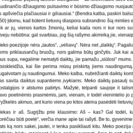
audinančio džiaugsmo pulsavimo ir būsimo džiaugsmo nuojauto
is apšviečia plačiausiai ir giliausiai.“
(Bendra kalba, paskiri bals
50
)
Įdomu, kad būtent lietuvių diaspora subrandino šią minties el
ik ar jų, vienos kartos žmonių, keliai kada nors ir kur nors su
tveju nebūtina: gal svarbiau, jog šią rašymo akimirką jie, vienaip
eko poezijoje nėra „tautos“, „vėliavų“. Nėra net „daiktų“. Pagalia
iems priklausančių bruožų, nors galima būtų ginčytis.
Juk kai a
us supa, negalime nematyti daiktų, jie pamažu „siūlosi“ mums
tsiskleidžia, kai
šie
perima mūsų priskirtą jiems naudingumą.
ugalvotam jų naudingumui.
Meko kalba, nubrėžianti daiktų kon
as savita daiktus supantiems
įvykiams
.
Meko daiktų pasaulį supa
ostalgijos ir atstumo patirtys. Mažytė, telpanti saujoje it ta
avo poetinėmis prasmėmis, jam, vienam, ir todėl vienintelio jo 
ryžkelės akmuo, ant kurio viena po kitos ateina pasėdėti lietuvių
ekas ir aš. Sugrįžtu prie klausimo: Aš – kas?
Gal todėl, 
orėčiau būti poetė“, verčia mane
apie tai
rašyti. Be to, gyvenime g
ats ką nors sakei, jautei, ir tenka pasikliauti kitu.
Meko poezija 