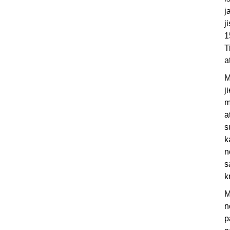
j
j
1
T
a
M
j
m
a
s
k
n
s
k
M
n
p