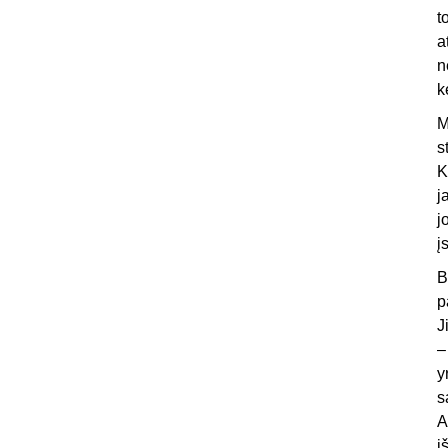
t
a
n
k
M
s
K
j
j
į
B
p
J
–
y
s
A
i