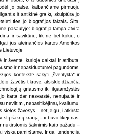
 todėl jo balse, kalbančiame pirmuoju
lgantis it antikinė graikų skulptūra jo
lėti ties jo biografijos faktais. Šitai
ame pasaulyje: biografija tampa atvira
na ir savikūriu, tik ne bet kokiu, o
 ilgai jus ateinančios kartos Amerikos
e Lietuvoje.
r šventė, kurioje daiktai ir atributai
ės jausmo ir nepasiduotumei pagundoms:
jos kontekste sakyti „šventykla“ ir
alėjo žavėtis tikrove,
at
siskleidžiančia
chnologijų griausmo iki ilgaamžystės
jo karta dar nesvarstė, nenujautė ir
 su neviltimi, nepasitikėjimu, kvailumu.
 sielos žavesys – net jeigu ji atkirsta
kirstų šaknų kraują – ir buvo tikėjimas.
r nukirstomis šaknimis kaip pažadu –
ai viską pamirštame. Ir gal tendencija