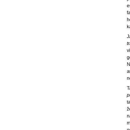
e
f
h
k
J
t
v
g
N
a
n
T
p
t
ž
n
m
e