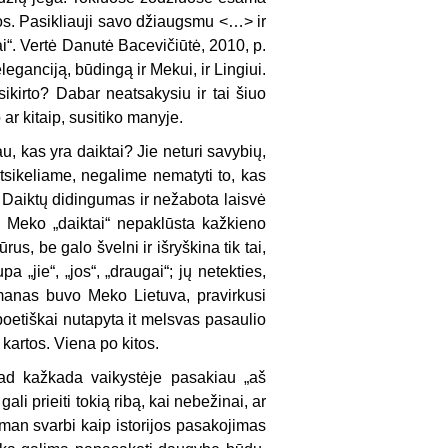
s. Pasikliauji savo džiaugsmu
<…>
ir
ai“. Vertė Danutė Bacevičiūtė,
2010, p.
eganciją, būdingą ir Mekui, ir Lingiui.
sikirto? Dabar neatsakysiu ir tai šiuo
 ar kitaip, susitiko manyje.
u, kas yra daiktai? Jie neturi savybių,
tsikeliame, negalime nematyti to, kas
.
Daiktų didingumas ir nežabota laisvė
 Meko „daiktai“ nepaklūsta kažkieno
tūrus
,
be galo švelni ir išryškina tik tai,
 „jie“, „jos“, „draugai“; jų netekties,
lismanas buvo Meko Lietuva, pravirkusi
poetiškai nutapyta it melsvas pasaulio
 kartos. Viena po kitos.
kad kažkada vaikystėje pasakiau „aš
ali prieiti tokią ribą, kai nebežinai, ar
man svarbi kaip istorijos pasakojimas