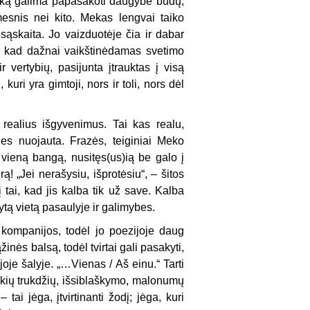
lyką galima papasakoti daugybe būdų,
nis nei kito. Mekas lengvai taiko
 sąskaita. Jo vaizduotėje čia ir dabar
to, kad dažnai vaikštinėdamas svetimo
vertybių, pasijunta įtrauktas į visą
kuri yra gimtoji, nors ir toli, nors dėl
 realius išgyvenimus. Tai kas realu,
ies nuojauta. Frazės, teiginiai Meko
į vieną bangą, nusitęs
(us)
ią be galo į
erą
! „Jei nerašysiu, išprotėsiu
“,
– šitos
tai, kad jis kalba tik už save. Kalba
ytą
vietą pasaulyje ir galimybes.
o kompanijos, todėl jo poezijoje daug
ąžinės balsą, todėl tvirtai gali pasakyti,
joje šalyje. „…Vienas / Aš einu.“ Tarti
kokių trukdžių, išsiblaškymo, malonumų
tai jėga, įtvirtinanti žodį; jėga, kuri