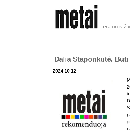
literatūros žu
Dalia Staponkutė. Būt
2024 10 12
M
2
i
D
S
p
g
p