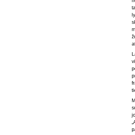
n
t
l
s
m
ž
a
L
v
p
p
f
t
M
s
j
„
p