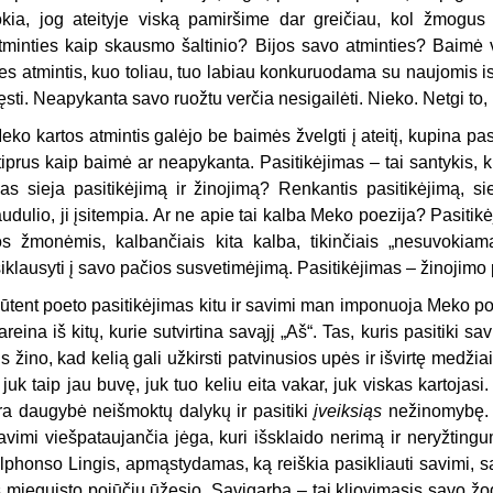
okia, jog ateityje viską pamiršime dar greičiau, kol žmogus 
tminties kaip skausmo šaltinio? Bijos savo atminties?
Baimė v
es atmintis, kuo toliau, tuo labiau konkuruodama su naujomis isto
ęsti. Neapykanta savo ruožtu verčia nesigailėti. Nieko. Netgi to,
eko kartos atmintis galėjo be baimės žvelgti į ateitį, kupina pas
tiprus kaip baimė ar neapykanta. Pasitikėjimas – tai santykis, k
as sieja pasitikėjimą ir žinojimą? Renkantis pasitikėjimą, sie
audulio, ji įsitempia. Ar ne apie tai kalba Meko poezija? Pasitik
os žmonėmis, kalbančiais kita kalba, tikinčiais „nesuvokiam
siklausyti į savo pačios susvetimėjimą. Pasitikėjimas – žinojimo p
ūtent poeto pasitikėjimas kitu ir savimi man imponuoja Meko poez
areina iš kitų, kurie sutvirtina savąjį „Aš“. Tas, kuris pasitiki sa
is žino, kad kelią gali užkirsti patvinusios upės ir išvirtę medžiai, 
 juk taip jau buvę, juk tuo keliu eita vakar, juk viskas kartojasi
ra daugybė neišmoktų dalykų ir pasitiki
įveiksiąs
nežinomybę. P
avimi viešpataujančia jėga, kuri išsklaido nerimą ir neryžting
lphonso Lingis, apmąstydamas, ką reiškia pasikliauti savimi
,
sa
š mieguisto pojūčių ūžesio.
Savigarba ­– tai kliovimasis savo 