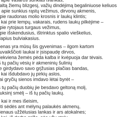
r apie vasaros sunkias tvankas,
altą žiemų blizgesį, važių dindėjimą begaliniuose keliuos
r apie sunkius rąstų vežimus, dirvonų akmenis,
pie raudonas molio krosnis ir laukų klintis;
 kai prie lempų, vakarais, rudens laukų pilkėjime –
pie rytojaus turgaus vežimus,
pie išskendusius, ištrinktus spalio vieškelius,
lapius bulviakasius.
enas yra mūsų šis gyvenimas – ilgom kartom
uvaikščioti laukai ir įsispaudę dirvos,
iekviena žemės pėda kalba ir kvėpuoja dar tėvais.
š tų pačių vėsių ir akmeninių šulinių
ie girdydavo savo grįžusias plačias bandas,
r kai išdubdavo jų pirkių aslos,
ai gryčių sienos imdavo lėtai byrėt –
š tų pačių duobių jie besdavo geltoną molį,
uksinį smėlį – iš tų pačių laukų.
r kai ir mes išeisim,
iti sėdės ant mėlynų palaukės akmenų,
ienaus užžėlusias lankas ir ars atokalnes;