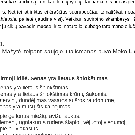
eršoka šiandieną tam, kad lemtų rytojų. Tai pamatinis būdas ger
. s.
Net jei atrinktus eilėraščius sugrupuočiau tematiškai, n
ega
abiausiai
palietė (jaudina visi). Veikiau, suvirpino skambesys. Iš
r jų ciklų pavadinimuose, ir tai natūraliai subėgo tarp mano eiluč
„
Mažytė, telpanti saujoje it talismanas buvo Meko
Li
irmoji idilė.
Senas yra lietaus šniokštimas
enas yra lietaus šniokštimas
enas yra lietaus šniokštimas krūmų šakomis,
etervinų dundėjimas vasaros aušros raudonume,
enas yra mūsų šis kalbėjimas:
pie geltonus miežių, avižų laukus,
iemenų ugniakurus rudens šlapioj, vėjuotoj vienumoj,
pie bulviakasius,