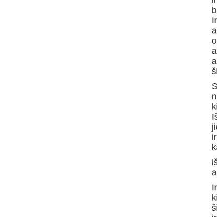
i
b
I
a
o
a
a
š
S
n
k
I
j
i
k
i
a
I
k
š