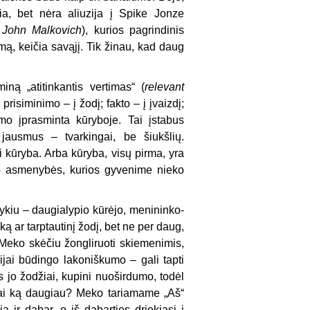
ia, bet nėra aliuzija į
Spike Jonze
 John Malkovich
), kurios pagrindinis
mą, keičia savąjį. Tik žinau, kad daug
ną „atitinkantis vertimas“ (
relevant
risiminimo – į žodį; fakto – į įvaizdį;
mo įprasminta kūryboje. Tai įstabus
jausmus – tvarkingai, be šiukšlių.
gi kūryba. Arba kūryba, visų pirma, yra
kaip asmenybės, kurios gyvenime nieko
ykiu – daugialypio kūrėjo, menininko-
ą ar tarptautinį žodį, bet ne per daug,
o Meko skėčiu žongliruoti skiemenimis,
ijai būdingo lakoniškumo – gali tapti
s jo žodžiai, kupini nuoširdumo, todėl
ai ką daugiau? Meko tariamame „Aš“
a ir dabar, o iš dabarties driekiasi į