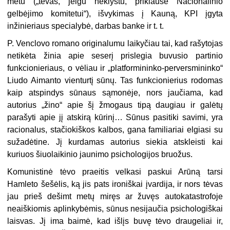
metu („tėvas, jeigu neklystu, priklausė Nacionalinio
gelbėjimo komitetui“), išvykimas į Kauną, KPI įgyta
inžinieriaus specialybė, darbas banke ir t. t.
P. Venclovo romano originalumu laikyčiau tai, kad rašytojas
netikėta žinia apie seserį prislegia buvusio partinio
funkcionieriaus, o vėliau ir „platformininko-perversmininko“
Liudo Aimanto vienturtį sūnų. Tas funkcionierius rodomas
kaip atspindys sūnaus sąmonėje, nors jaučiama, kad
autorius „žino“ apie šį žmogaus tipą daugiau ir galėtų
parašyti apie jį atskirą kūrinį… Sūnus pasitiki savimi, yra
racionalus, stačiokiškos kalbos, gana familiariai elgiasi su
sužadėtine. Jį kurdamas autorius siekia atskleisti kai
kuriuos šiuolaikinio jaunimo psichologijos bruožus.
Komunistinė tėvo praeitis velkasi paskui Arūną tarsi
Hamleto šešėlis, ką jis pats ironiškai įvardija, ir nors tėvas
jau prieš dešimt metų miręs ar žuvęs autokatastrofoje
neaiškiomis aplinkybėmis, sūnus nesijaučia psichologiškai
laisvas. Jį ima baimė, kad išlįs buvę tėvo draugeliai ir,