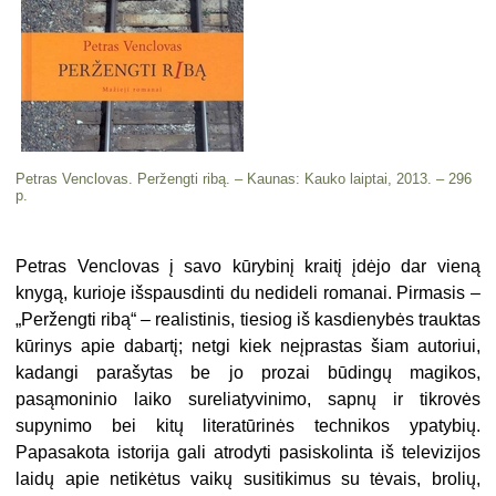
Petras Venclovas. Peržengti ribą. – Kaunas: Kauko laiptai, 2013. – 296
p.
Petras Venclovas į savo kūrybinį kraitį įdėjo dar vieną
knygą, kurioje išspausdinti du nedideli romanai. Pirmasis –
„Peržengti ribą“ – realistinis, tiesiog iš kasdienybės trauktas
kūrinys apie dabartį; netgi kiek neįprastas šiam autoriui,
kadangi parašytas be jo prozai būdingų magikos,
pasąmoninio laiko sureliatyvinimo, sapnų ir tikrovės
supynimo bei kitų literatūrinės technikos ypatybių.
Papasakota istorija gali atrodyti pasiskolinta iš televizijos
laidų apie netikėtus vaikų susitikimus su tėvais, brolių,