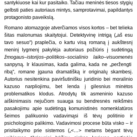
santykiuose kai kur pasitaiko. Tačiau meninės tiesos stygių
gelbsti paties autoriaus mintys, samprotavimai, papildantys
protagonisto paveikslą.
Romano atomazgoje atverčiamos visos kortos – bet telieka
šitas malonumas skaitytojui. Detektyvinę intrigą („aš esu
tavo sesuo“) praplečia, o kartu visą romaną į aukštesnį
meninį lygmenį pakylėja autoriaus požiūris į sudėtingą
žmogaus–istorijos–politikos–socialinio laiko–visuomenės
sanpyną. Ir klausimas, kada galima, kada ne „peržengti
ribą“, romane įgauna dramatišką ir originalų skambesį.
Autorius nesitenkina paviršutinišku juridinio bei moralinio
kazuso narpliojimu, bet lenda į gilesnius minėtos
problematikos klodus. Atrodytų tik asmeninio kazuso
aiškinimasis nejučiom suauga su bendresnės reikšmės
pasakojimu apie sudėtingą komunistinės nomenklatūros
šeimos palikuonio vadavimąsi iš tėvų politinio ir
psichologinio palikimo. Vadavimosi procese būta visko – ir
prisitaikymo prie sistemos („<…> metams bėgant tėvų