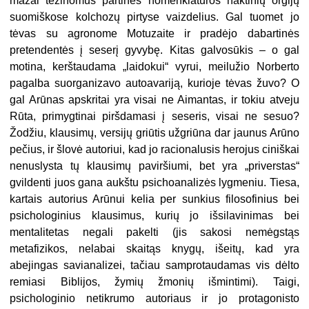
mažai težinomus partinės nomenklatūros naktinių orgijų
suomiškose kolchozų pirtyse vaizdelius. Gal tuomet jo
tėvas su agronome Motuzaite ir pradėjo dabartinės
pretendentės į seserį gyvybę. Kitas galvosūkis – o gal
motina, kerštaudama „laidokui“ vyrui, meilužio Norberto
pagalba suorganizavo autoavariją, kurioje tėvas žuvo? O
gal Arūnas apskritai yra visai ne Aimantas, ir tokiu atveju
Rūta, primygtinai piršdamasi į seseris, visai ne sesuo?
Žodžiu, klausimų, versijų griūtis užgriūna dar jaunus Arūno
pečius, ir šlovė autoriui, kad jo racionalusis herojus ciniškai
nenuslysta tų klausimų paviršiumi, bet yra „priverstas“
gvildenti juos gana aukštu psichoanalizės lygmeniu. Tiesa,
kartais autorius Arūnui kelia per sunkius filosofinius bei
psichologinius klausimus, kurių jo išsilavinimas bei
mentalitetas negali pakelti (jis sakosi nemėgstąs
metafizikos, nelabai skaitąs knygų, išeitų, kad yra
abejingas savianalizei, tačiau samprotaudamas vis dėlto
remiasi Biblijos, žymių žmonių išmintimi). Taigi,
psichologinio netikrumo autoriaus ir jo protagonisto