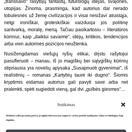
„transliavo“ rašytojų fantastų, futurologų idėjas, svajones,
utopijas. Žinoma, prasminga, kad autorius dar nerado
tobulesnės už žemę civilizacijos ir visai nesižavi atrastąja,
netgi ironiškai, groteskiškai vaizduoja jos politinę
santvarką, moralę, meną. Tačiau pasikartosiu – literatūros
kūriniui, kaip „daiktui savaime“, idėjų, kritikos, tendencijos
arba vien autorinės pozicijos neužtenka.
Nusižengdamas viešųjų ryšių etikai, drįstu rašytojui
pasufleruoti – manau, iš jo magiškų bei sąlygiškų kūrinių
stipriausia yra novelių apysaka „Susapnuoti gyvenimai“, iš
realistinių – romanas „Kartybių taurė iki dugno“. Šiomis
kryptimis eidamas autorius gali pavyti save arba net
pralenkti, spėti sugiedoti vieną, gal dvi „gulbės giesmes“…
Sutikimas
Siekdami teikti geriausią patirtį, įrenginio informacijai saugoti ir (arba) pasiekti naudojame tokias technologijas kaip
slapukus.