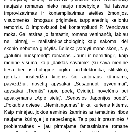
naujasis romanas nieko naujo nebebyloja. Tai laisvas
improvizavimas ir kontempliavimas ateities žmonijos,
visuomenės, žmogaus prigimties, tarpplanetinių kelionių
temomis. O improvizuoti bei kontempliuoti P. Venclovas
moka. Gal atsiras jo fantastinį romaną vertinančių labiau
nei pirmąjį – realistinį-psichologinį; kaip sakoma, dėl
skonio nebūtina ginčytis. Belieka įvardyti mano skonį, t. y.
„galutinį nuosprendį“: romanas „Jauni ir nemirtingi“, kaip
meninė visuma, kaip „daiktas savaime“ (su sava menine
tiesa bei psichologine logika, architektonika, stilistika),
gerokai nusileidžia kitiems šio autoriaus kūriniams,
pavyzdžiui, novelių apysakai „Susapnuoti gyvenimai“,
apysakai „Tremtis“ (apie poetą Ovidijų), novelėms bei
apsakymams „Apie sielą“, „Senosios Japonijos poetė“,
„Pokalbis dviese“, „Nemirtingumas“ ir kai kuriems kitiems.
Kaip minėjau, jokios esminės žanrinės ar tematinės ribos
naujame kūrinyje jis neperžengė. Taip pat ir prasminės /
problematinės – jau pirmajame fantastiniame romane