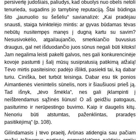
persivertę judošiais, paliudys, kad obuolys nuo obels netoli
tenurieda, sugadins jo tarnybinę reputaciją. Štai būdinga
šito „jaunuolio su šešėliu“ savianalizė: „Kai pradėjau
snausti, staiga tvinktelėjo mintis: ar gyvas būdamas tėvas
nebūtų nusitempęs manęs į dugną kartu su savim?
Nesusivokėlio, atgailaujančio, smerkiančio buvusius
draugus, gal net išduodančio juos sūnus negali būti kitoks!
Jam negalima leisti pakelti galvos, nes gali konkurencinėje
kovoje pastumti į šalį mūsų susipratusią patikimą atžalą!
Tėvo mirtis pasiteisino: padėjo išlikti, pasiekti tai, ką dabar
turiu. Ciniška, bet turbūt teisinga. Dabar esu tik ponios
Aimantienės vienintelis sūnelis, nors ir šiaušiuosi prieš ją.
Tad išnyk, „tėvo šmėkla“, nes gali įklampinti į
neišbrendamus sąžinės liūnus! O aš geidžiu patogaus,
pasiturimo ir nerūpestingo buvimo. Kaip ir daugelis kitų.
Nenoriu būti atstumtas, paženklintas, praradęs
pasitikėjimą“ (p. 108).
Gilindamasis į tėvo praeitį, Arūnas atidengia sau pačiam