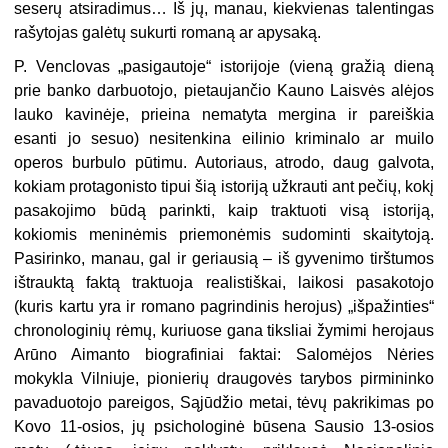
seserų atsiradimus… Iš jų, manau, kiekvienas talentingas
rašytojas galėtų sukurti romaną ar apysaką.
P. Venclovas „pasigautoje“ istorijoje (vieną gražią dieną
prie banko darbuotojo, pietaujančio Kauno Laisvės alėjos
lauko kavinėje, prieina nematyta mergina ir pareiškia
esanti jo sesuo) nesitenkina eilinio kriminalo ar muilo
operos burbulo pūtimu. Autoriaus, atrodo, daug galvota,
kokiam protagonisto tipui šią istoriją užkrauti ant pečių, kokį
pasakojimo būdą parinkti, kaip traktuoti visą istoriją,
kokiomis meninėmis priemonėmis sudominti skaitytoją.
Pasirinko, manau, gal ir geriausią – iš gyvenimo tirštumos
ištrauktą faktą traktuoja realistiškai, laikosi pasakotojo
(kuris kartu yra ir romano pagrindinis herojus) „išpažinties“
chronologinių rėmų, kuriuose gana tiksliai žymimi herojaus
Arūno Aimanto biografiniai faktai: Salomėjos Nėries
mokykla Vilniuje, pionierių draugovės tarybos pirmininko
pavaduotojo pareigos, Sąjūdžio metai, tėvų pakrikimas po
Kovo 11-osios, jų psichologinė būsena Sausio 13-osios