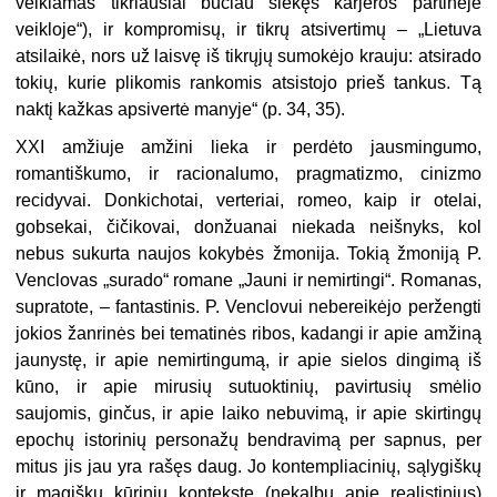
veikiamas tikriausiai būčiau siekęs karjeros partinėje
veikloje“), ir kompromisų, ir tikrų atsivertimų – „Lietuva
atsilaikė, nors už laisvę iš tikrųjų sumokėjo krauju: atsirado
tokių, kurie plikomis rankomis atsistojo prieš tankus. Tą
naktį kažkas apsivertė manyje“ (p. 34, 35).
XXI amžiuje amžini lieka ir perdėto jausmingumo,
romantiškumo, ir racionalumo, pragmatizmo, cinizmo
recidyvai. Donkichotai, verteriai, romeo, kaip ir otelai,
gobsekai, čičikovai, donžuanai niekada neišnyks, kol
nebus sukurta naujos kokybės žmonija. Tokią žmoniją P.
Venclovas „surado“ romane „Jauni ir nemirtingi“. Romanas,
supratote, – fantastinis. P. Venclovui nebereikėjo peržengti
jokios žanrinės bei tematinės ribos, kadangi ir apie amžiną
jaunystę, ir apie nemirtingumą, ir apie sielos dingimą iš
kūno, ir apie mirusių sutuoktinių, pavirtusių smėlio
saujomis, ginčus, ir apie laiko nebuvimą, ir apie skirtingų
epochų istorinių personažų bendravimą per sapnus, per
mitus jis jau yra rašęs daug. Jo kontempliacinių, sąlygiškų
ir magiškų kūrinių kontekste (nekalbu apie realistinius)