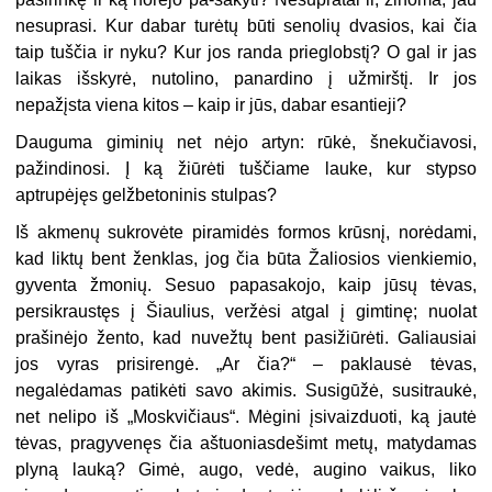
nesuprasi. Kur dabar turėtų būti senolių dvasios, kai čia
taip tuščia ir nyku? Kur jos randa prieglobstį? O gal ir jas
laikas išskyrė, nutolino, panardino į užmirštį. Ir jos
nepažįsta viena kitos – kaip ir jūs, dabar esantieji?
Dauguma giminių net nėjo artyn: rūkė, šnekučiavosi,
pažindinosi. Į ką žiūrėti tuščiame lauke, kur stypso
aptrupėjęs gelžbetoninis stulpas?
Iš akmenų sukrovėte piramidės formos krūsnį, norėdami,
kad liktų bent ženklas, jog čia būta Žaliosios vienkiemio,
gyventa žmonių. Sesuo papasakojo, kaip jūsų tėvas,
persikraustęs į Šiaulius, veržėsi atgal į gimtinę; nuolat
prašinėjo žento, kad nuvežtų bent pasižiūrėti. Galiausiai
jos vyras prisirengė. „Ar čia?“ – paklausė tėvas,
negalėdamas patikėti savo akimis. Susigūžė, susitraukė,
net nelipo iš „Moskvičiaus“. Mėgini įsivaizduoti, ką jautė
tėvas, pragyvenęs čia aštuoniasdešimt metų, matydamas
plyną lauką? Gimė, augo, vedė, augino vaikus, liko