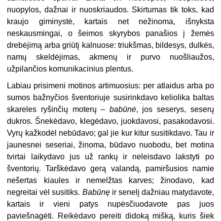
nuopylos, dažnai ir nuoskriaudos. Skirtumas tik toks, kad
kraujo giminystė, kartais net nežinoma, išnyksta
neskausmingai, o šeimos skyrybos panašios į žemės
drebėjimą arba griūtį kalnuose: triukšmas, bildesys, dulkės,
namų skeldėjimas, akmenų ir purvo nuošliaužos,
užpilančios komunikacinius plentus.
Labiau prisimeni motinos artimuosius: per atlaidus arba po
sumos bažnyčios šventoriuje susirinkdavo keliolika baltas
skareles ryšinčių moterų –
babūnė
, jos seserys, seserų
dukros. Šnekėdavo, klegėdavo, juokdavosi, pasakodavosi.
Vyrų kažkodėl nebūdavo; gal jie kur kitur susitikdavo. Tau ir
jaunesnei seseriai, žinoma, būdavo nuobodu, bet motina
tvirtai laikydavo jus už rankų ir neleisdavo lakstyti po
šventorių. Tarškėdavo gerą valandą, pamiršusios namie
nešertas kiaules ir nemelžtas karves; žinodavo, kad
negreitai vėl susitiks.
Babūnę
ir senelį dažniau matydavote,
kartais ir vieni patys nupėsčiuodavote pas juos
paviešnagėti. Reikėdavo pereiti didoką mišką, kuris šiek