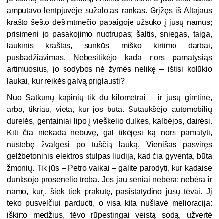
amputavo lentpjūvėje sužalotas rankas. Grįžęs iš Altajaus
krašto šešto dešimtmečio pabaigoje užsuko į jūsų namus;
prisimeni jo pasakojimo nuotrupas; šaltis, sniegas, taiga,
laukinis kraštas, sunkūs miško kirtimo darbai,
pusbadžiavimas. Nebesitikėjo kada nors pamatysiąs
artimuosius, jo sodybos nė žymės nelikę – ištisi kolūkio
laukai, kur reikės galvą priglausti?
Nuo Satkūnų kapinių tik du kilometrai – ir jūsų gimtinė,
arba, tikriau, vieta, kur jos būta. Sutaukšėjo automobilių
durelės, gentainiai lipo į vieškelio dulkes, kalbėjos, dairėsi.
Kiti čia niekada nebuvę, gal tikėjęsi ką nors pamatyti,
nustebę žvalgėsi po tuščią lauką. Vienišas pasviręs
gelžbetoninis elektros stulpas liudija, kad čia gyventa, būta
žmonių. Tik jūs – Petro vaikai – galite parodyti, kur kadaise
dunksojo prosenelio troba. Jos jau seniai nebėra; nebėra ir
namo, kurį, šiek tiek prakutę, pasistatydino jūsų tėvai. Jį
teko pusvelčiui parduoti, o visa kita nušlavė melioracija:
iškirto medžius, tėvo rūpestingai veistą sodą, užvertė