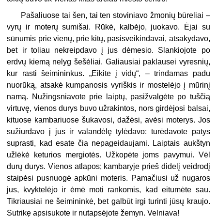
Pašaliuose tai šen, tai ten stoviniavo žmonių būreliai –
vyrų ir moterų sumišai. Rūkė, kalbėjo, juokavo. Ėjai su
sūnumis prie vienų, prie kitų, pasisveikindavai, atsakydavo,
bet ir toliau nekreipdavo į jus dėmesio. Slankiojote po
erdvų kiemą nelyg šešėliai. Galiausiai paklausei vyresnių,
kur rasti šeimininkus. „Eikite į vidų“, – trindamas padu
nuorūką, atsakė kumpanosis vyriškis ir mostelėjo į mūrinį
namą. Nužingsniavote prie laiptų, pasižvalgėte po tuščią
virtuvę, vienos durys buvo užrakintos, nors girdėjosi balsai,
kituose kambariuose šukavosi, dažėsi, avėsi moterys. Jos
sužiurdavo į jus ir valandėlę tylėdavo: turėdavote patys
suprasti, kad esate čia nepageidaujami. Laiptais aukštyn
užlėkė keturios mergiotės. Užkopėte joms pavymui. Vėl
durų durys. Vienos atlapos; kambaryje prieš didelį veidrodį
staipėsi pusnuogė apkūni moteris. Pamačiusi už nugaros
jus, kvyktelėjo ir ėmė moti rankomis, kad eitumėte sau.
Tikriausiai ne šeimininkė, bet galbūt irgi turinti jūsų kraujo.
Sutrikę apsisukote ir nutapsėjote žemyn. Velniava!