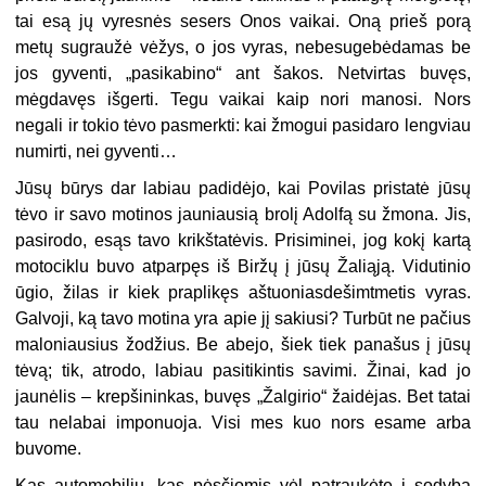
tai esą jų vyresnės sesers Onos vaikai. Oną prieš porą
metų sugraužė vėžys, o jos vyras, nebesugebėdamas be
jos gyventi, „pasikabino“ ant šakos. Netvirtas buvęs,
mėgdavęs išgerti. Tegu vaikai kaip nori manosi. Nors
negali ir tokio tėvo pasmerkti: kai žmogui pasidaro lengviau
numirti, nei gyventi…
Jūsų būrys dar labiau padidėjo, kai Povilas pristatė jūsų
tėvo ir savo motinos jauniausią brolį Adolfą su žmona. Jis,
pasirodo, esąs tavo krikštatėvis. Prisiminei, jog kokį kartą
motociklu buvo atparpęs iš Biržų į jūsų Žaliąją. Vidutinio
ūgio, žilas ir kiek praplikęs aštuoniasdešimtmetis vyras.
Galvoji, ką tavo motina yra apie jį sakiusi? Turbūt ne pačius
maloniausius žodžius. Be abejo, šiek tiek panašus į jūsų
tėvą; tik, atrodo, labiau pasitikintis savimi. Žinai, kad jo
jaunėlis – krepšininkas, buvęs „Žalgirio“ žaidėjas. Bet tatai
tau nelabai imponuoja. Visi mes kuo nors esame arba
buvome.
Kas automobiliu, kas pėsčiomis vėl patraukėte į sodybą