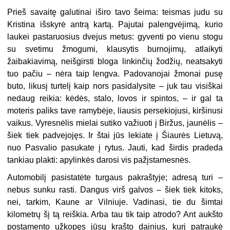
Prieš savaitę galutinai iširo tavo šeima: teismas judu su
Kristina išskyrė antrą kartą. Pajutai palengvėjimą, kurio
laukei pastaruosius dvejus metus: gyventi po vienu stogu
su svetimu žmogumi, klausytis burnojimų, atlaikyti
žaibakiavimą, neišgirsti bloga linkinčių žodžių, neatsakyti
tuo pačiu – nėra taip lengva. Padovanojai žmonai pusę
buto, likusį turtelį kaip nors pasidalysite – juk tau visiškai
nedaug reikia: kėdės, stalo, lovos ir spintos, – ir gal ta
moteris paliks tave ramybėje, liausis persekiojusi, kiršinusi
vaikus. Vyresnėlis mielai sutiko važiuoti į Biržus, jaunėlis –
šiek tiek padvejojęs. Ir štai jūs lekiate į Šiaurės Lietuvą,
nuo Pasvalio pasukate į rytus. Jauti, kad širdis pradeda
tankiau plakti: apylinkės darosi vis pažįstamesnės.
Automobilį pasistatėte turgaus pakraštyje; adresą turi –
nebus sunku rasti. Dangus virš galvos – šiek tiek kitoks,
nei, tarkim, Kaune ar Vilniuje. Vadinasi, tie du šimtai
kilometrų šį tą reiškia. Arba tau tik taip atrodo? Ant aukšto
postamento užkopęs jūsų krašto dainius, kurį patraukė