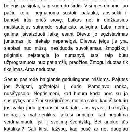
bejėgis pasijutai, kaip sugrudo širdis. Visi mes einame tuo
pačiu keliu: neįmanoma sustoti, palaukti, apsisukti ir
bandyti irtis prieš srovę. Laikas net ir didžiausius
maištautojus sutramdo, sulanksto, sulygina. Labai norint,
galima įsivaizduoti laiką esant Dievu: jo egzistavimas
juntamas, jo niekaip nepaneigsi. Dievas, jeigu jis yra,
slepiasi nuo mūsų, nesiduoda suvokiamas, žmogiškoji
prigimtis neįstengia jo numanyti, tarsi taip būtų
užprogramuota nuo pat amžių pradžios. Žmogui duotas tik
tikėjimas. Arba neduotas.
Sesuo pasirodė baigiantis gedulingoms mišioms. Pajutęs
jos žvilgsnį, grįžtelėjai į duris. Pamojavo ranka,
nusišypsojo. Neprisimeni, kad būtum kada nors su ja
susipykęs ar aršiai susiginčijęs; motina sako, kad iš keturių
jos vaikų judu geriausiai sutariate. Jos vyras į bažnyčią
neina; jis mat sentikis, laikosi principo, kad negalima
veidmainiauti, lįsti į svetimą šventyklą. Bet anokie jūs
katalikai? Gali kirsti lažybų, kad pusė ar net daugiau