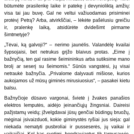
būtumėte prasilenkę laike ir patekę į devynioliktą amžių:
visa tai jau buvę. Gal ne veltui važiuodamas prisiminei
protėvį Petrą? Arba, atvirkščiai, – lėkėte pašėlusiu greičiu
ir, pralenkę laiką, atsidūrėte dvidešimt pirmame
šimtmetyje?
„Tėvai, ką galvoji?“ – nerimo jaunėlis. Valandėlę kvailai
šypsojaisi, bet netrukus grįžo blaivus protas. „Eime į
bažnyčią, ten gal rasime šeimininkus arba sutiksime mano
brolį ar seserį su šeimomis.“ Sūnūs vangstėsi, jų visai
netraukė bažnyčia. „Privalome dalyvauti mišiose, kurios
aukojamos už mūsų giminės mirusiuosius“, – pasakei kietu
balsu.
Bažnyčioje dūsavo vargonai, švietė į žvakes panašios
elektros lemputės, aidėjo įeinančiųjų žingsniai. Daireisi
pažįstamų veidų; įžvelgdavai jūsų genčiai būdingų bruožų,
mėginai įsivaizduoti, kokie giminystės ryšiai jus sieja: gal
niekada nematyti pusbroliai ir pusseserės, jų vaikai ir
vaikaičiai. Kol kas svetimi, bendraujantys tik tarpusavyje,