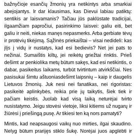
bažnyčioje esančių žmonių yra netikintys arba smarkiai
abejojantys. Ir dar klausimas, kas Dievui labiau patiktų:
sentikis ar laisvamanis? Tačiau jūs paklūstate tradicijai,
ilgaamžiam papročiui, pasirinkimo laisvei: galiu eiti, bet
galiu ir neiti, niekas manęs nepasmerks. Arba gerbiate tėvų
ir protėvių tikėjimą. Sąžinės priekaištai – visai nedideli: kas
įlįs į vidų ir nustatys, kad esi bedievis? Net jei pats to
nežinai. Sumaištis kiltų, jei reikėtų griežtai rinktis. Prieš
dešimt ar penkiolika metų būtum sakęs, kad esi netikintis, o
dabar, pasikeitus laikams, turbūt tvirtintum atvirkščiai. Nes
pasisukai šimtu aštuoniasdešimt laipsnių – kaip ir daugelis
Lietuvos žmonių. Juk nesi nei fanatikas, nei rigoristas:
pasikeitė aplinkybės, reikia prie jų taikytis, šiek tiek ir
pačiam keistis. Juolab kad visą laiką neturėjai tvirto
nusistatymo. Jeigu stovėsi vietoje, liksi kitiems už nugarų ir
žiūrėsi į priešingą pusę. Ar tikiesi ten ką nors pamatyti?
Mintis, kad neapsaugosi vaikų nuo mirties, ilgai skaudino.
Nelyg būtum prarijęs stiklo šukę. Norėjai juos apglėbti ir