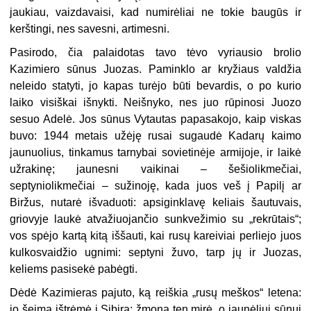
jaukiau, vaizdavaisi, kad numirėliai ne tokie baugūs ir
kerštingi, nes savesni, artimesni.
Pasirodo, čia palaidotas tavo tėvo vyriausio brolio
Kazimiero sūnus Juozas. Paminklo ar kryžiaus valdžia
neleido statyti, jo kapas turėjo būti bevardis, o po kurio
laiko visiškai išnykti. Neišnyko, nes juo rūpinosi Juozo
sesuo Adelė. Jos sūnus Vytautas papasakojo, kaip viskas
buvo: 1944 metais užėję rusai sugaudė Kadarų kaimo
jaunuolius, tinkamus tarnybai sovietinėje armijoje, ir laikė
užrakinę; jaunesni vaikinai – šešiolikmečiai,
septyniolikmečiai – sužinoję, kada juos veš į Papilį ar
Biržus, nutarė išvaduoti: apsiginklavę keliais šautuvais,
griovyje laukė atvažiuojančio sunkvežimio su „rekrūtais“;
vos spėjo kartą kitą iššauti, kai rusų kareiviai perliejo juos
kulkosvaidžio ugnimi: septyni žuvo, tarp jų ir Juozas,
keliems pasisekė pabėgti.
Dėdė Kazimieras pajuto, ką reiškia „rusų meškos“ letena:
jo šeimą ištrėmė į Sibirą; žmona ten mirė, o jaunėliui sūnui