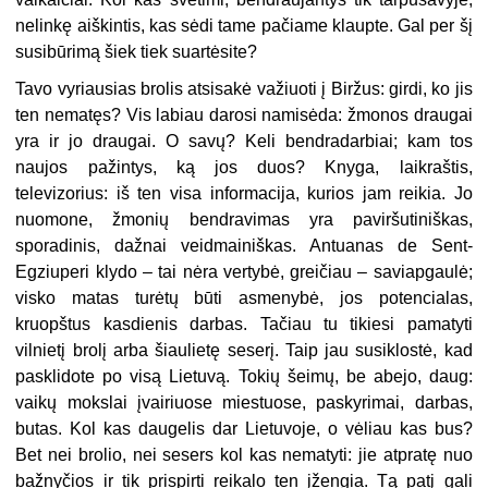
nelinkę aiškintis, kas sėdi tame pačiame klaupte. Gal per šį
susibūrimą šiek tiek suartėsite?
Tavo vyriausias brolis atsisakė važiuoti į Biržus: girdi, ko jis
ten nematęs? Vis labiau darosi namisėda: žmonos draugai
yra ir jo draugai. O savų? Keli bendradarbiai; kam tos
naujos pažintys, ką jos duos? Knyga, laikraštis,
televizorius: iš ten visa informacija, kurios jam reikia. Jo
nuomone, žmonių bendravimas yra paviršutiniškas,
sporadinis, dažnai veidmainiškas. Antuanas de Sent-
Egziuperi klydo – tai nėra vertybė, greičiau – saviapgaulė;
visko matas turėtų būti asmenybė, jos potencialas,
kruopštus kasdienis darbas. Tačiau tu tikiesi pamatyti
vilnietį brolį arba šiaulietę seserį. Taip jau susiklostė, kad
pasklidote po visą Lietuvą. Tokių šeimų, be abejo, daug:
vaikų mokslai įvairiuose miestuose, paskyrimai, darbas,
butas. Kol kas daugelis dar Lietuvoje, o vėliau kas bus?
Bet nei brolio, nei sesers kol kas nematyti: jie atpratę nuo
bažnyčios ir tik prispirti reikalo ten įžengia. Tą patį gali