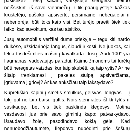
pasisekė? Tiesą sakant, vaikystėje stengeisi niekuo
neišsiskirti iš savo vienmečių ir tik paauglystėje kažkas
krustelėjo, pašoko, apsivertė, persimainė: nebegalėjai ir
nebenorėjai būti toks kaip visi. Bet turėjo praeiti šiek tiek
laiko, kad suvoktum, kas tau atsitiko.
Jūsų automobilis veržliai dūmė priekyje – tegu kiti nardo
dulkėse, užsidarinėja langus, čiaudi ir kosti. Ne juokas, kai
lekia trisdešimties mašinų kavalkada. Jūsų „Audi 100“ yra
flagmanas, vadovaująs paradui. Kaimo žmonėms tai turėtų
būti neregėtas vaizdas: kur taip skubėti, ką taip vytis? Ar ne
šitaip trenkiamasi į pakelės stulpą, apsiverčiama,
įgriūvama į griovį? Ar kas anksčiau taip lakstydavo?
Kupreliškio kapinių smėlis smulkus, gelsvas, lengvas – į
tokį gal ne taip baisu gultis. Nors stengiatės išlikti tylūs ir
susikaupę, bet vis tiek pasklinda klegesys. Motina
vesdavosi jus prie savo giminių kapo: patvarkydavo,
išraudavo žolę, pasodindavo kokią gėlę. Kad
nenuobodžiautumėte, liepdavo nupėdinti prie šešurų