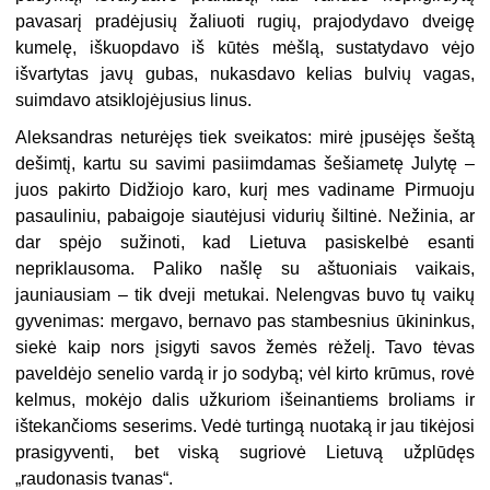
pavasarį pradėjusių žaliuoti rugių, prajodydavo dveigę
kumelę, iškuopdavo iš kūtės mėšlą, sustatydavo vėjo
išvartytas javų gubas, nukasdavo kelias bulvių vagas,
suimdavo atsiklojėjusius linus.
Aleksandras neturėjęs tiek sveikatos: mirė įpusėjęs šeštą
dešimtį, kartu su savimi pasiimdamas šešiametę Julytę –
juos pakirto Didžiojo karo, kurį mes vadiname Pirmuoju
pasauliniu, pabaigoje siautėjusi vidurių šiltinė. Nežinia, ar
dar spėjo sužinoti, kad Lietuva pasiskelbė esanti
nepriklausoma. Paliko našlę su aštuoniais vaikais,
jauniausiam – tik dveji metukai. Nelengvas buvo tų vaikų
gyvenimas: mergavo, bernavo pas stambesnius ūkininkus,
siekė kaip nors įsigyti savos žemės rėželį. Tavo tėvas
paveldėjo senelio vardą ir jo sodybą; vėl kirto krūmus, rovė
kelmus, mokėjo dalis užkuriom išeinantiems broliams ir
ištekančioms seserims. Vedė turtingą nuotaką ir jau tikėjosi
prasigyventi, bet viską sugriovė Lietuvą užplūdęs
„raudonasis tvanas“.