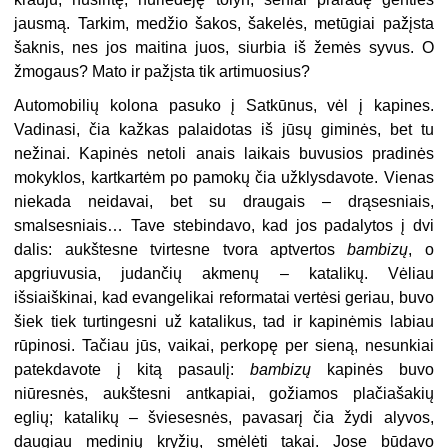
jausmą. Tarkim, medžio šakos, šakelės, metūgiai pažįsta
šaknis, nes jos maitina juos, siurbia iš žemės syvus. O
žmogaus? Mato ir pažįsta tik artimuosius?
Automobilių kolona pasuko į Satkūnus, vėl į kapines.
Vadinasi, čia kažkas palaidotas iš jūsų giminės, bet tu
nežinai. Kapinės netoli anais laikais buvusios pradinės
mokyklos, kartkartėm po pamokų čia užklysdavote. Vienas
niekada neidavai, bet su draugais – drąsesniais,
smalsesniais… Tave stebindavo, kad jos padalytos į dvi
dalis: aukštesne tvirtesne tvora aptvertos
bambizų
, o
apgriuvusia, judančių akmenų – katalikų. Vėliau
išsiaiškinai, kad evangelikai reformatai vertėsi geriau, buvo
šiek tiek turtingesni už katalikus, tad ir kapinėmis labiau
rūpinosi. Tačiau jūs, vaikai, perkopę per sieną, nesunkiai
patekdavote į kitą pasaulį:
bambizų
kapinės buvo
niūresnės, aukštesni antkapiai, gožiamos plačiašakių
eglių; katalikų – šviesesnės, pavasarį čia žydi alyvos,
daugiau medinių kryžių, smėlėti takai. Jose būdavo