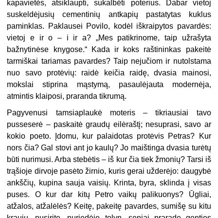
kapavietės, atsiklaupti, sukalbėti poterius. Dabar vietoj
suskeldėjusių cementinių antkapių pastatytas kuklus
paminklas. Paklausei Povilo, kodėl iškraipytos pavardės:
vietoj e ir o – i ir a? „Mes patikrinome, taip užrašyta
bažnytinėse knygose.“ Kada ir koks raštininkas pakeitė
tarmiškai tariamas pavardes? Taip nejučiom ir nutolstama
nuo savo protėvių: raidė keičia raidę, dvasia mainosi,
mokslai stiprina mąstymą, pasaulėjauta modernėja,
atmintis klaiposi, praranda tikrumą.
Pagyvenusi tamsiaplaukė moteris – tikriausiai tavo
pusseserė – paskaitė graudų eilėraštį; nesuprasi, savo ar
kokio poeto. Įdomu, kur palaidotas protėvis Petras? Kur
nors čia? Gal stovi ant jo kaulų? Jo maištinga dvasia turėtų
būti nurimusi. Arba stebėtis – iš kur čia tiek žmonių? Tarsi iš
trąšioje dirvoje pasėto žirnio, kuris gerai užderėjo: daugybė
ankščių, kupina sauja vaisių. Krinta, byra, sklinda į visas
puses. O kur dar kitų Petro vaikų palikuonys? Ūgliai,
atžalos, atžalėlės? Keitę, pakeitę pavardes, sumišę su kitu
krauju, nusiritę, nuriedėję tolyn, seniai praradę genties