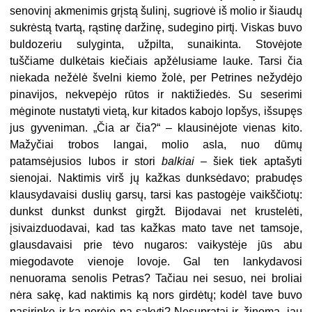
senovinį akmenimis grįstą šulinį, sugriovė iš molio ir šiaudų
sukrėstą tvartą, rąstinę daržinę, sudegino pirtį. Viskas buvo
buldozeriu sulyginta, užpilta, sunaikinta. Stovėjote
tuščiame dulkėtais kiečiais apžėlusiame lauke. Tarsi čia
niekada nežėlė švelni kiemo žolė, per Petrines nežydėjo
pinavijos, nekvepėjo rūtos ir naktižiedės. Su seserimi
mėginote nustatyti vietą, kur kitados kabojo lopšys, išsupęs
jus gyveniman. „Čia ar čia?“ – klausinėjote vienas kito.
Mažyčiai trobos langai, molio asla, nuo dūmų
patamsėjusios lubos ir stori
balkiai
– šiek tiek aptašyti
sienojai. Naktimis virš jų kažkas dunksėdavo; prabudęs
klausydavaisi duslių garsų, tarsi kas pastogėje vaikščiotų:
dunkst dunkst dunkst girgžt. Bijodavai net krustelėti,
įsivaizduodavai, kad tas kažkas mato tave net tamsoje,
glausdavaisi prie tėvo nugaros: vaikystėje jūs abu
miegodavote vienoje lovoje. Gal ten lankydavosi
nenuorama senolis Petras? Tačiau nei sesuo, nei broliai
nėra sakę, kad naktimis ką nors girdėtų; kodėl tave buvo
pasirinkę ir ką norėjo pa-sakyti? Nesupratai ir, žinoma, jau