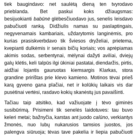
tiek baugindavo: net saulėtą dieną ten tvyrodavo
prieblanda. Bet paskui koks džiaugsmas:
besijuokianti
babūnė
glėbesčiuodavo jus, senelis leisdavo
pabučiuoti ranką. Didžiulis namas su paslaptingais,
negyvenamais kambariais, uždarytomis langinėmis, pro
kurias prasiskverbdavo tik šviesos dryželiai, prietema,
kvepianti dulkėmis ir senais bičių koriais; vos aprėpiamas
akimis sodas, serbentynai, mėlynai dažyti aviliai, dviejų
galų klėtis, keli talpūs ilgi ūkiniai pastatai, diendaržis, pirtis,
aidžiai lojantis gauruotas kiemsargis Klarkas, stora
grandine pririštas prie klevo kamieno. Motinos tėvai prieš
karą gyveno gana plačiai, net ir kolūkių laikais vis dar
pusėtinai vertėsi, rasdavo kokių skanėstų jus pavaišinti.
Tačiau taip atsitiko, kad važiuojate į tėvo giminės
susibūrimą. Prisimeni tik senelės laidotuves: tau buvo
keleri metai; bažnyčia, karstas ant juodo
calūno
, verkiantys
žmonės, nuo lubų nukarusios tamsios juostos, jos
palengva siūruoja; tėvas tave pakelia ir liepia pabučiuoti