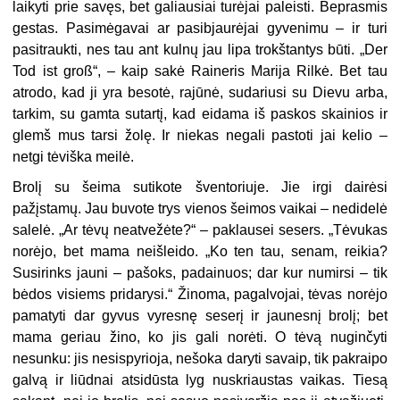
laikyti prie savęs, bet galiausiai turėjai paleisti. Beprasmis
gestas. Pasimėgavai ar pasibjaurėjai gyvenimu – ir turi
pasitraukti, nes tau ant kulnų jau lipa trokštantys būti. „Der
Tod ist groß“, – kaip sakė Raineris Marija Rilkė. Bet tau
atrodo, kad ji yra besotė, rajūnė, sudariusi su Dievu arba,
tarkim, su gamta sutartį, kad eidama iš paskos skainios ir
glemš mus tarsi žolę. Ir niekas negali pastoti jai kelio –
netgi tėviška meilė.
Brolį su šeima sutikote šventoriuje. Jie irgi dairėsi
pažįstamų. Jau buvote trys vienos šeimos vaikai – nedidelė
salelė. „Ar tėvų neatvežėte?“ – paklausei sesers. „Tėvukas
norėjo, bet mama neišleido. „Ko ten tau, senam, reikia?
Susirinks jauni – pašoks, padainuos; dar kur numirsi – tik
bėdos visiems pridarysi.“ Žinoma, pagalvojai, tėvas norėjo
pamatyti dar gyvus vyresnę seserį ir jaunesnį brolį; bet
mama geriau žino, ko jis gali norėti. O tėvą nuginčyti
nesunku: jis nesispyrioja, nešoka daryti savaip, tik pakraipo
galvą ir liūdnai atsidūsta lyg nuskriaustas vaikas. Tiesą