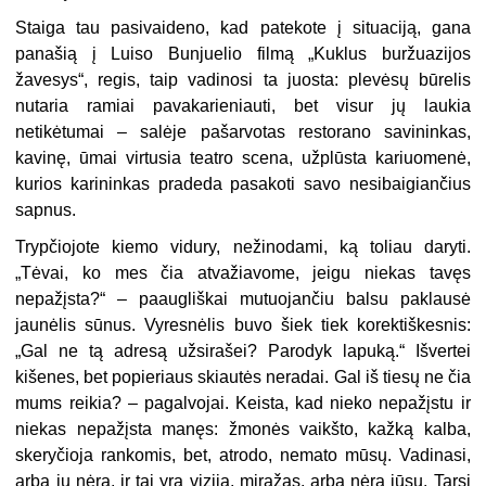
Staiga tau pasivaideno, kad patekote į situaciją, gana
panašią į Luiso Bunjuelio filmą „Kuklus buržuazijos
žavesys“, regis, taip vadinosi ta juosta: plevėsų būrelis
nutaria ramiai pavakarieniauti, bet visur jų laukia
netikėtumai – salėje pašarvotas restorano savininkas,
kavinę, ūmai virtusia teatro scena, užplūsta kariuomenė,
kurios karininkas pradeda pasakoti savo nesibaigiančius
sapnus.
Trypčiojote kiemo vidury, nežinodami, ką toliau daryti.
„Tėvai, ko mes čia atvažiavome, jeigu niekas tavęs
nepažįsta?“ – paaugliškai mutuojančiu balsu paklausė
jaunėlis sūnus. Vyresnėlis buvo šiek tiek korektiškesnis:
„Gal ne tą adresą užsirašei? Parodyk lapuką.“ Išvertei
kišenes, bet popieriaus skiautės neradai. Gal iš tiesų ne čia
mums reikia? – pagalvojai. Keista, kad nieko nepažįstu ir
niekas nepažįsta manęs: žmonės vaikšto, kažką kalba,
skeryčioja rankomis, bet, atrodo, nemato mūsų. Vadinasi,
arba jų nėra, ir tai yra vizija, miražas, arba nėra jūsų. Tarsi