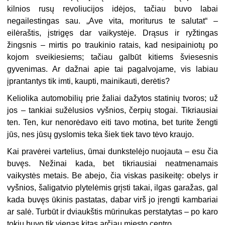
kilnios rusų revoliucijos idėjos, tačiau buvo labai
negailestingas sau. „Ave vita, moriturus te salutat“ –
eilėraštis, įstrigęs dar vaikystėje. Drąsus ir ryžtingas
žingsnis – mirtis po traukinio ratais, kad nesipainiotų po
kojom sveikiesiems; tačiau galbūt kitiems šviesesnis
gyvenimas. Ar dažnai apie tai pagalvojame, vis labiau
įprantantys tik imti, kaupti, mainikauti, derėtis?
Keliolika automobilių prie žaliai dažytos statinių tvoros; už
jos – tankiai sužėlusios vyšnios, čerpių stogai. Tikriausiai
ten. Ten, kur nenorėdavo eiti tavo motina, bet turite žengti
jūs, nes jūsų gyslomis teka šiek tiek tavo tėvo kraujo.
Kai pravėrei vartelius, ūmai dunkstelėjo nuojauta – esu čia
buvęs. Nežinai kada, bet tikriausiai neatmenamais
vaikystės metais. Be abejo, čia viskas pasikeitę: obelys ir
vyšnios, šaligatvio plytelėmis grįsti takai, ilgas garažas, gal
kada buvęs ūkinis pastatas, dabar virš jo įrengti kambariai
ar salė. Turbūt ir dviaukštis mūrinukas perstatytas – po karo
tokių buvo tik vienas kitas arčiau miesto centro.