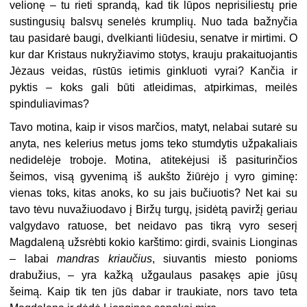
velionę – tu rieti sprandą, kad tik lūpos neprisiliestų prie
sustingusių balsvų senelės krumplių. Nuo tada bažnyčia
tau pasidarė baugi, dvelkianti liūdesiu, senatve ir mirtimi. O
kur dar Kristaus nukryžiavimo stotys, krauju prakaituojantis
Jėzaus veidas, rūstūs ietimis ginkluoti vyrai? Kančia ir
pyktis – koks gali būti atleidimas, atpirkimas, meilės
spinduliavimas?
Tavo motina, kaip ir visos marčios, matyt, nelabai sutarė su
anyta, nes kelerius metus joms teko stumdytis užpakaliais
nedidelėje troboje. Motina, atitekėjusi iš pasiturinčios
šeimos, visą gyvenimą iš aukšto žiūrėjo į vyro giminę:
vienas toks, kitas anoks, ko su jais bučiuotis? Net kai su
tavo tėvu nuvažiuodavo į Biržų turgų, įsidėtą paviržį geriau
valgydavo ratuose, bet neidavo pas tikrą vyro seserį
Magdaleną užsrėbti kokio karštimo: girdi, svainis Lionginas
– labai
mandras kriaučius
, siuvantis miesto ponioms
drabužius, – yra kažką užgaulaus pasakęs apie jūsų
šeimą. Kaip tik ten jūs dabar ir traukiate, nors tavo teta