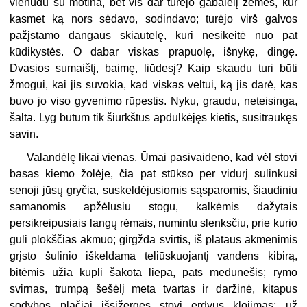
vienudu su motina, bet vis dar turėjo gabalėlį žemės, kur
kasmet ką nors sėdavo, sodindavo; turėjo virš galvos
pažįstamo dangaus skiautelę, kuri nesikeitė nuo pat
kūdikystės. O dabar viskas prapuolę, išnykę, dingę.
Dvasios sumaištį, baimę, liūdesį? Kaip skaudu turi būti
žmogui, kai jis suvokia, kad viskas veltui, ką jis darė, kas
buvo jo viso gyvenimo rūpestis. Nyku, graudu, neteisinga,
šalta. Lyg būtum tik šiurkštus apdulkėjęs kietis, susitraukęs
savin.
Valandėlę likai vienas. Ūmai pasivaideno, kad vėl stovi
basas kiemo žolėje, čia pat stūkso per vidurį sulinkusi
senoji jūsų gryčia, suskeldėjusiomis sąsparomis, šiaudiniu
samanomis apžėlusiu stogu, kalkėmis dažytais
persikreipusiais langų rėmais, numintu slenksčiu, prie kurio
guli plokščias akmuo; girgžda svirtis, iš plataus akmenimis
grįsto šulinio iškeldama teliūskuojantį vandens kibirą,
bitėmis ūžia kupli šakota liepa, pats medunešis; rymo
svirnas, trumpą šešėlį meta tvartas ir daržinė, kitapus
sodybos plačiai išsižergęs stovi erdvus klojimas; už