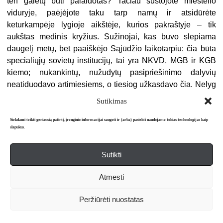
ten galėtų būti palaidotas? Tačiau sustojote miestelio
viduryje, paėjėjote taku tarp namų ir atsidūrėte
keturkampėje lygioje aikštėje, kurios pakraštyje – tik
aukštas medinis kryžius. Sužinojai, kas buvo slepiama
daugelį metų, bet paaiškėjo Sąjūdžio laikotarpiu: čia būta
specialiųjų sovietų institucijų, tai yra NKVD, MGB ir KGB
kiemo; nukankintų, nužudytų pasipriešinimo dalyvių
neatiduodavo artimiesiems, o tiesiog užkasdavo čia. Nelyg
kritusius gyvulius arba nugaišusius benamius šunis. Bet
Sutikimas
sakydavo, kad jie išsiųsti į Biržus, Kupiškį, Vilnių. Dar
vienas jūsų pusbrolis buvo pakištas po šio kiemo velėna.
Siekdami teikti geriausią patirtį, įrenginio informacijai saugoti ir (arba) pasiekti naudojame tokias technologijas kaip
slapukus.
„Įsidėmėk, – pasakė vilnietis brolis, – niekas iš mūsų
giminės nesusidėjo su okupantais, netarnavo nei rudajam,
Sutikti
nei raudonajam fašizmui.“ Taip, tai tiesa, pagalvojai pats
sau, netarnavo, bet kad nekolaboravo – vargiai pasakysi;
Atmesti
be abejo, dabar niekas neprisipažins, net prispirtas
įrodymų šauktų, kad buvo slaptas disidentas, patriotas,
Peržiūrėti nuostatas
didesnis už kitus. Tokia jau žmogaus prigimtis – neigti savo
silpnumą, paklydimus, atsižadėti, atsižegnoti, nepripažinti