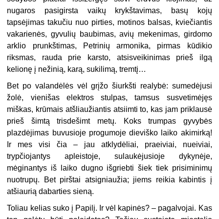
nugaros pasigirsta vaikų krykštavimas, basų kojų
tapsėjimas takučiu nuo pirties, motinos balsas, kviečiantis
vakarienės, gyvulių baubimas, avių mekenimas, girdomo
arklio prunkštimas, Petrinių armonika, pirmas kūdikio
riksmas, rauda prie karsto, atsisveikinimas prieš ilgą
kelionę į nežinią, karą, sukilimą, tremtį…
Bet po valandėlės vėl grįžo šiurkšti realybė: sumedėjusi
žolė, vienišas elektros stulpas, tamsus susvetimėjęs
miškas, krūmais atšliaužiantis atsiimti to, kas jam priklausė
prieš šimtą trisdešimt metų. Koks trumpas gyvybės
plazdėjimas buvusioje progumoje dieviško laiko akimirką!
Ir mes visi čia – jau atklydėliai, praeiviai, nueiviai,
trypčiojantys apleistoje, sulaukėjusioje dykynėje,
mėginantys iš laiko dugno išgriebti šiek tiek prisiminimų
nuotrupų. Bet pirštai atsigniaužia; jiems reikia kabintis į
atšiaurią dabarties sieną.
Toliau kelias suko į Papilį. Ir vėl kapinės? – pagalvojai. Kas