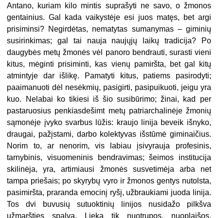
Antano, kuriam kilo mintis suprašyti ne savo, o žmonos
gentainius. Gal kada vaikystėje esi juos matęs, bet argi
prisiminsi? Negirdėtas, nematytas sumanymas – giminių
susirinkimas; gal tai nauja naujųjų laikų tradicija? Po
daugybės metų žmonės vėl panoro bendrauti, surasti vieni
kitus, mėginti prisiminti, kas vienų pamiršta, bet gal kitų
atmintyje dar išlikę. Pamatyti kitus, patiems pasirodyti;
paaimanuoti dėl nesėkmių, pasigirti, pasipuikuoti, jeigu yra
kuo. Nelabai ko tikiesi iš šio susibūrimo; žinai, kad per
pastaruosius penkiasdešimt metų patriarchalinėje žmonių
sąmonėje įvyko svarbus lūžis: kraujo linija beveik išnyko,
draugai, pažįstami, darbo kolektyvas išstūmė giminaičius.
Norim to, ar nenorim, vis labiau įsivyrauja profesinis,
tarnybinis, visuomeninis bendravimas; šeimos institucija
skilinėja, yra, artimiausi žmonės susvetimėja arba net
tampa priešais; po skyrybų vyro ir žmonos gentys nutolsta,
pasimiršta, praranda emocinį ryšį, užbraukiami juoda linija.
Tos dvi buvusių sutuoktinių linijos nusidažo pilkšva
užmaršties spalva. Lieka tik nuotrupos, nuoplaišos,