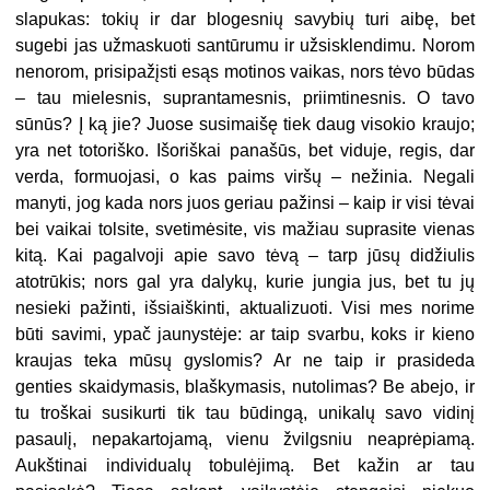
slapukas: tokių ir dar blogesnių savybių turi aibę, bet
sugebi jas užmaskuoti santūrumu ir užsisklendimu. Norom
nenorom, prisipažįsti esąs motinos vaikas, nors tėvo būdas
– tau mielesnis, suprantamesnis, priimtinesnis. O tavo
sūnūs? Į ką jie? Juose susimaišę tiek daug visokio kraujo;
yra net totoriško. Išoriškai panašūs, bet viduje, regis, dar
verda, formuojasi, o kas paims viršų – nežinia. Negali
manyti, jog kada nors juos geriau pažinsi – kaip ir visi tėvai
bei vaikai tolsite, svetimėsite, vis mažiau suprasite vienas
kitą. Kai pagalvoji apie savo tėvą – tarp jūsų didžiulis
atotrūkis; nors gal yra dalykų, kurie jungia jus, bet tu jų
nesieki pažinti, išsiaiškinti, aktualizuoti. Visi mes norime
būti savimi, ypač jaunystėje: ar taip svarbu, koks ir kieno
kraujas teka mūsų gyslomis? Ar ne taip ir prasideda
genties skaidymasis, blaškymasis, nutolimas? Be abejo, ir
tu troškai susikurti tik tau būdingą, unikalų savo vidinį
pasaulį, nepakartojamą, vienu žvilgsniu neaprėpiamą.
Aukštinai individualų tobulėjimą. Bet kažin ar tau