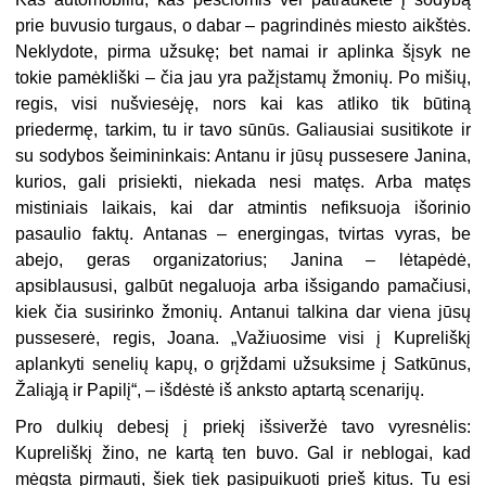
prie buvusio turgaus, o dabar – pagrindinės miesto aikštės.
Neklydote, pirma užsukę; bet namai ir aplinka šįsyk ne
tokie pamėkliški – čia jau yra pažįstamų žmonių. Po mišių,
regis, visi nušviesėję, nors kai kas atliko tik būtiną
priedermę, tarkim, tu ir tavo sūnūs. Galiausiai susitikote ir
su sodybos šeimininkais: Antanu ir jūsų pussesere Janina,
kurios, gali prisiekti, niekada nesi matęs. Arba matęs
mistiniais laikais, kai dar atmintis nefiksuoja išorinio
pasaulio faktų. Antanas – energingas, tvirtas vyras, be
abejo, geras organizatorius; Janina – lėtapėdė,
apsiblaususi, galbūt negaluoja arba išsigando pamačiusi,
kiek čia susirinko žmonių. Antanui talkina dar viena jūsų
pusseserė, regis, Joana. „Važiuosime visi į Kupreliškį
aplankyti senelių kapų, o grįždami užsuksime į Satkūnus,
Žaliąją ir Papilį“, – išdėstė iš anksto aptartą scenarijų.
Pro dulkių debesį į priekį išsiveržė tavo vyresnėlis:
Kupreliškį žino, ne kartą ten buvo. Gal ir neblogai, kad
mėgsta pirmauti, šiek tiek pasipuikuoti prieš kitus. Tu esi