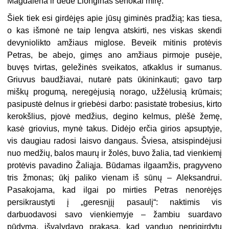
Magdalena ir dėdė Lionginas senokai mirę.
Šiek tiek esi girdėjęs apie jūsų giminės pradžią; kas tiesa,
o kas išmonė ne taip lengva atskirti, nes viskas skendi
devyniolikto amžiaus miglose. Beveik mitinis protėvis
Petras, be abejo, gimęs ano amžiaus pirmoje pusėje,
buvęs tvirtas, geležinės sveikatos, atkaklus ir sumanus.
Griuvus baudžiavai, nutarė pats ūkininkauti; gavo tarp
miškų progumą, neregėjusią norago, užžėlusią krūmais;
pasipustė delnus ir griebėsi darbo: pasistatė trobesius, kirto
kerokšlius, pjovė medžius, degino kelmus, plėšė žemę,
kasė griovius, mynė takus. Didėjo erčia girios apsuptyje,
vis daugiau radosi laisvo dangaus. Šviesa, atsispindėjusi
nuo medžių, balos maurų ir žolės, buvo žalia, tad vienkiemį
protėvis pavadino Žaliąja. Būdamas ilgaamžis, pragyveno
tris žmonas; ūkį paliko vienam iš sūnų – Aleksandrui.
Pasakojama, kad ilgai po mirties Petras nenorėjęs
persikraustyti į „geresnįjį pasaulį“: naktimis vis
darbuodavosi savo vienkiemyje – žambiu suardavo
pūdymą, išvalydavo prakasą, kad vanduo neprigirdytų