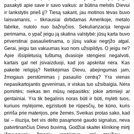
pasakyti apie save ir savo vaikus: ar būtina melstis Dievui
ir lankstytis prieš jį? Tiesą sakant, jau motinos tėvas buvo
laisvamanis, – tikriausiai dirbdamas Amerikoje, metalo
fabrike, nutolo nuo bažnyčios. Sekuliarizacija lengvai
perimama, o ypač jeigu ją skatina valstybė: jūsų karta buvo
priverstinai pasaulietinama, o jūsų vaikai negrįžo atgal.
Gerai, jeigu tas vakuumas kuo nors užsipildys. O jeigu ne?
Apie išsiplėtusią tuštumą dvasioje stengiesi negalvoti,
kartais gal net įsivaizduoji, kad jos apskritai nėra. Kas
pakeitė religiją? Netikėjimas Dievu, abejingumas jam,
žmogaus perstūmimas į pasaulio centrą? Yra vienas
nepasikartojantis gyvenimas, ir viskas tuo užsibaigia. Nėra
pomirtės; niekas ten mūsų nepasitiks: jokie artimieji ar
gentainiai. Yra tik begalinis noras būti ir būti, mylėti tuos,
kuriuos mylėjome, egzistuoti be rūpesčių, be kūno, kuris
pririša prie materijos, prie žemės. Sveikas protas sako, kad
tai – iliuzija, bet vis dėlto pasąmonė gaudo signalus, neva
patvirtinančius Dievo buvimą. Godžiai skaitei klinikinę mirtį