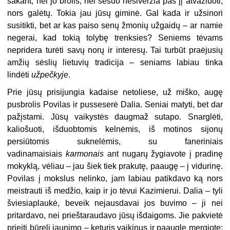
sakant, nei jo brolis, nei sesuo nesiveržia pas jį atvažiuoti,
nors galėtų. Tokia jau jūsų giminė. Gal kada ir užsinori
susitikti, bet ar kas paiso senų žmonių užgaidų – ar namie
negerai, kad tokią tolybę trenksies? Seniems tėvams
nepridera turėti savų norų ir interesų. Tai turbūt praėjusių
amžių sėslių lietuvių tradicija – seniams labiau tinka
lindėti
užpečkyje
.
Prie jūsų prisijungia kadaise netoliese, už miško, augę
pusbrolis Povilas ir pusseserė Dalia. Seniai matyti, bet dar
pažįstami. Jūsų vaikystės daugmaž sutapo. Snarglėti,
kaliošuoti, išduobtomis kelnėmis, iš motinos sijonų
persiūtomis suknelėmis, su faneriniais
vadinamaisiais
karmonais
ant nugarų žygiavote į pradinę
mokyklą, vėliau – jau šiek tiek prakutę, paaugę – į vidurinę.
Povilas į mokslus nelinko, jam labiau patikdavo ką nors
meistrauti iš medžio, kaip ir jo tėvui Kazimierui. Dalia – tyli
šviesiaplaukė, beveik nejausdavai jos buvimo – ji nei
pritardavo, nei prieštaraudavo jūsų išdaigoms. Jie pakvietė
prieiti būrelį jaunimo – keturis vaikinus ir paauglę mergiotę;