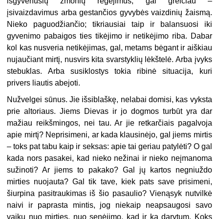
išgyvenusių žmonių regėjimus, gal greičiau –
įsivaizdavimus arba gestančios gyvybės vaizdinių žaismą.
Nieko paguodžiančio; tikriausiai taip ir balansuosi iki
gyvenimo pabaigos ties tikėjimo ir netikėjimo riba. Dabar
kol kas nusveria netikėjimas, gal, metams bėgant ir aiškiau
nujaučiant mirtį, nusvirs kita svarstyklių lėkštelė. Arba įvyks
stebuklas. Arba susiklostys tokia ribinė situacija, kuri
privers liautis abejoti.
Nužvelgei sūnus. Jie išsiblaškę, nelabai domisi, kas vyksta
prie altoriaus. Jiems Dievas ir jo dogmos turbūt yra dar
mažiau reikšmingos, nei tau. Ar jie retkarčiais pagalvoja
apie mirtį? Neprisimeni, ar kada klausinėjo, gal jiems mirtis
– toks pat tabu kaip ir seksas: apie tai geriau patylėti? O gal
kada nors pasakei, kad nieko nežinai ir nieko neįmanoma
sužinoti? Ar jiems to pakako? Gal jų kartos negniuždo
mirties nuojauta? Gal tik tave, kiek pats save prisimeni,
šiurpina pasitraukimas iš šio pasaulio? Vienąsyk nutvilkė
naivi ir paprasta mintis, jog niekaip neapsaugosi savo
vaikų nuo mirties, nuo senėjimo, kad ir ką darytum. Koks