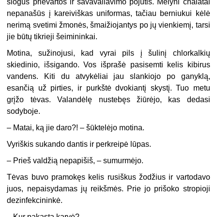
slogus prievartos ir savavaliavimo pojūtis. Mėlyni chalatai
nepanašūs į kareiviškas uniformas, tačiau berniukui kėlė
nerimą svetimi žmonės, šmaižiojantys po jų vienkiemį, tarsi
jie būtų tikrieji šeimininkai.
Motina, sužinojusi, kad vyrai pils į šulinį chlorkalkių
skiedinio, išsigando. Vos išprašė pasisemti kelis kibirus
vandens. Kiti du atvykėliai jau slankiojo po ganyklą,
esančią už pirties, ir purkštė dvokiantį skystį. Tuo metu
grįžo tėvas. Valandėlę nustebęs žiūrėjo, kas dedasi
sodyboje.
– Matai, ką jie daro?! – šūktelėjo motina.
Vyriškis sukando dantis ir perkreipė lūpas.
– Prieš valdžią nepapišiš, – sumurmėjo.
Tėvas buvo pramokęs kelis rusiškus žodžius ir vartodavo
juos, nepaisydamas jų reikšmės. Prie jo prišoko stropioji
dezinfekcininkė.
– Kur pakasta karvė?