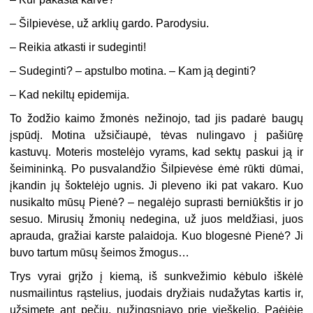
– Šilpievėse, už arklių gardo. Parodysiu.
– Reikia atkasti ir sudeginti!
– Sudeginti? – apstulbo motina. – Kam ją deginti?
– Kad nekiltų epidemija.
To žodžio kaimo žmonės nežinojo, tad jis padarė baugų
įspūdį. Motina užsičiaupė, tėvas nulingavo į pašiūrę
kastuvų. Moteris mostelėjo vyrams, kad sektų paskui ją ir
šeimininką. Po pusvalandžio Šilpievėse ėmė rūkti dūmai,
įkandin jų šoktelėjo ugnis. Ji pleveno iki pat vakaro. Kuo
nusikalto mūsų Pienė? – negalėjo suprasti berniūkštis ir jo
sesuo. Mirusių žmonių nedegina, už juos meldžiasi, juos
aprauda, gražiai karste palaidoja. Kuo blogesnė Pienė? Ji
buvo tartum mūsų šeimos žmogus…
Trys vyrai grįžo į kiemą, iš sunkvežimio kėbulo iškėlė
nusmailintus rąstelius, juodais dryžiais nudažytas kartis ir,
užsimetę ant pečių, nužingsniavo prie vieškelio. Paėjėję