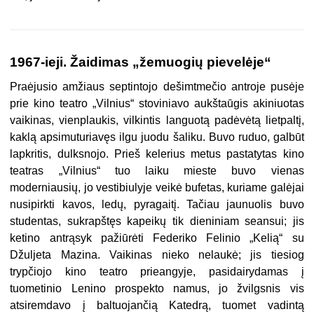
1967-ieji. Žaidimas „žemuogių pievelėje“
Praėjusio amžiaus septintojo dešimtmečio antroje pusėje
prie kino teatro „Vilnius“ stoviniavo aukštaūgis akiniuotas
vaikinas, vienplaukis, vilkintis languotą padėvėtą lietpaltį,
kaklą apsimuturiavęs ilgu juodu šaliku. Buvo ruduo, galbūt
lapkritis, dulksnojo. Prieš kelerius metus pastatytas kino
teatras „Vilnius“ tuo laiku mieste buvo vienas
moderniausių, jo vestibiulyje veikė bufetas, kuriame galėjai
nusipirkti kavos, ledų, pyragaitį. Tačiau jaunuolis buvo
studentas, sukrapštęs kapeikų tik dieniniam seansui; jis
ketino antrąsyk pažiūrėti Federiko Felinio „Kelią“ su
Džuljeta Mazina. Vaikinas nieko nelaukė; jis tiesiog
trypčiojo kino teatro prieangyje, pasidairydamas į
tuometinio Lenino prospekto namus, jo žvilgsnis vis
atsiremdavo į baltuojančią Katedrą, tuomet vadintą