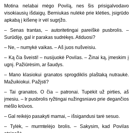
Motina nelabai mėgo Povilą, nes šis prisigalvodavo
visokiausių išdaigų. Berniukas nulėkė prie klėties, įsigrūdo
apkabą į kišenę ir vėl sugrįžo.
– Senas trantas, – autoritetingai pareiškė pusbrolis. –
Surūdiję, gal ir parakas sudrėkęs. Atiduosi?
– Ne, – numykė vaikas. – Aš juos nušveisiu.
– Ką čia šveisti! – nusijuokė Povilas. – Žinai ką, įmeskim į
ugnį. Pažiūrėsim, ar šaudys.
– Mano klasiokui granatos sprogdiklis plaštaką nutraukė.
Mažuikiokui. Pažįsti?
– Tai granatos. O čia – patronai. Tupėkit už pirties, aš
įmesiu. – Ir pusbrolis ryžtingai nužingsniavo prie degančios
mėšlo krūvos.
– Gal reikėjo pasakyti mamai, – išsigandusi tarė sesuo.
– Tylėk, – murmtelėjo brolis. – Sakysim, kad Povilas