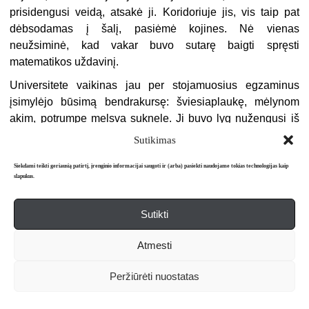
prisidengusi veidą, atsakė ji. Koridoriuje jis, vis taip pat
dėbsodamas į šalį, pasiėmė kojines. Nė vienas
neužsiminė, kad vakar buvo sutarę baigti spręsti
matematikos uždavinį.
Universitete vaikinas jau per stojamuosius egzaminus
įsimylėjo būsimą bendrakursę: šviesiaplaukę, mėlynom
akim, potrumpe melsva suknele. Ji buvo lyg nužengusi iš
užsienietiškų filmų – galbūt iš lenkų ar čekų ir slovakų. Jų
Sutikimas
meilė buvo gana keista: per dvejus metus nė kiek
nepasistūmėjo į priekį, taip ir liko platoniška. Jie kartu
Siekdami teikti geriausią patirtį, įrenginio informacijai saugoti ir (arba) pasiekti naudojame tokias technologijas kaip
slapukus.
sėdėdavo auditorijoje, susitikdavo universiteto bibliotekoje,
kartais jis lydėdavo ją į bendrabutį, jei nebūdavo vėlu, net
Sutikti
užeidavo į kambarį, kuriame gyveno aštuonios ar devynios
įvairių specialybių merginos; skambindavo iš gatvės
Atmesti
telefono būdelės, kantriai laukdavo, kol ją kas nors pakvies
iš ketvirto aukšto į apačią prie budinčiojo stalelio; kartu
Peržiūrėti nuostatas
žiūrėdavo naujausius kino filmus; retsykiais nueidavo į
kavinę, išgerdavo vyno, valgydavo ledų, bet kai jis