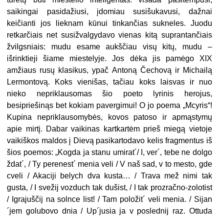
saikingai pasidažiusi, įdomiau susišukavusi, dažnai
keičianti jos lieknam kūnui tinkančias sukneles. Juodu
retkarčiais net susižvalgydavo vienas kitą suprantančiais
žvilgsniais: mudu esame aukščiau visų kitų, mudu –
išrinktieji šiame miestelyje. Jos dėka jis pamėgo XIX
amžiaus rusų klasikus, ypač Antoną Čechovą ir Michailą
Lermontovą. Koks vienišas, tačiau koks laisvas ir nuo
nieko nepriklausomas šio poeto lyrinis herojus,
besipriešinąs bet kokiam pavergimui! O jo poema „Mcyris“!
Kupina nepriklausomybės, kovos patoso ir apmąstymų
apie mirtį. Dabar vaikinas kartkartėm prieš miegą vietoje
vaikiškos maldos į Dievą pasikartodavo kelis fragmentus iš
šios poemos: „Kogda ja stanu umirat´/ I, ver´, tebe ne dolgo
ždat´, / Ty perenest´ menia veli / V naš sad, v to mesto, gde
cveli / Akaciji belych dva kusta… / Trava mež nimi tak
gusta, / I svežij vozduch tak dušist, / I tak prozračno-zolotist
/ Igrajuščij na solnce list! / Tam položit´ veli menia. / Sijan
´jem golubovo dnia / Up´jusia ja v poslednij raz. Ottuda