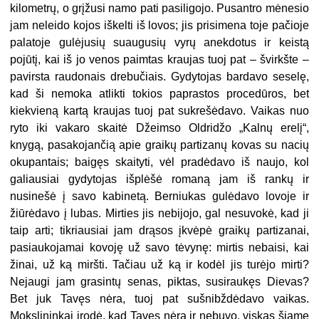
kilometrų, o grįžusi namo pati pasiligojo. Pusantro mėnesio
jam neleido kojos iškelti iš lovos; jis prisimena toje pačioje
palatoje gulėjusių suaugusių vyrų anekdotus ir keistą
pojūtį, kai iš jo venos paimtas kraujas tuoj pat – švirkšte –
pavirsta raudonais drebučiais. Gydytojas bardavo seselę,
kad ši nemoka atlikti tokios paprastos procedūros, bet
kiekvieną kartą kraujas tuoj pat sukrešėdavo. Vaikas nuo
ryto iki vakaro skaitė Džeimso Oldridžo „Kalnų erelį“,
knygą, pasakojančią apie graikų partizanų kovas su nacių
okupantais; baigęs skaityti, vėl pradėdavo iš naujo, kol
galiausiai gydytojas išplėšė romaną jam iš rankų ir
nusinešė į savo kabinetą. Berniukas gulėdavo lovoje ir
žiūrėdavo į lubas. Mirties jis nebijojo, gal nesuvokė, kad ji
taip arti; tikriausiai jam drąsos įkvėpė graikų partizanai,
pasiaukojamai kovoję už savo tėvynę: mirtis nebaisi, kai
žinai, už ką miršti. Tačiau už ką ir kodėl jis turėjo mirti?
Nejaugi jam grasintų senas, piktas, susiraukęs Dievas?
Bet juk Tavęs nėra, tuoj pat sušnibždėdavo vaikas.
Mokslininkai įrodė, kad Tavęs nėra ir nebuvo, viskas šiame