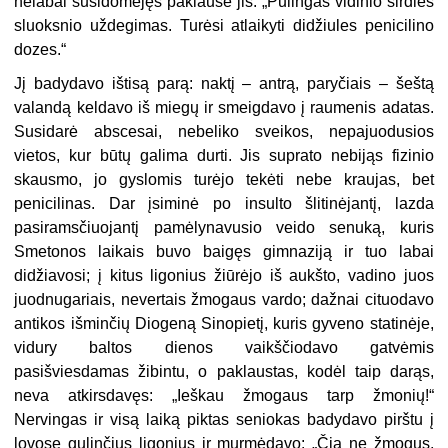
nelabai susidomėjęs paklausė jis. „Pūlingas vidinio širdies
sluoksnio uždegimas. Turėsi atlaikyti didžiules penicilino
dozes.“
Jį badydavo ištisą parą: naktį – antrą, paryčiais – šeštą
valandą keldavo iš miegų ir smeigdavo į raumenis adatas.
Susidarė abscesai, nebeliko sveikos, nepajuodusios
vietos, kur būtų galima durti. Jis suprato nebijąs fizinio
skausmo, jo gyslomis turėjo tekėti nebe kraujas, bet
penicilinas. Dar įsiminė po insulto šlitinėjantį, lazda
pasiramsčiuojantį pamėlynavusio veido senuką, kuris
Smetonos laikais buvo baigęs gimnaziją ir tuo labai
didžiavosi; į kitus ligonius žiūrėjo iš aukšto, vadino juos
juodnugariais, nevertais žmogaus vardo; dažnai cituodavo
antikos išminčių Diogeną Sinopietį, kuris gyveno statinėje,
vidury baltos dienos vaikščiodavo gatvėmis
pasišviesdamas žibintu, o paklaustas, kodėl taip darąs,
neva atkirsdavęs: „Ieškau žmogaus tarp žmonių!“
Nervingas ir visą laiką piktas seniokas badydavo pirštu į
lovose gulinčius ligonius ir murmėdavo: „Čia ne žmogus,