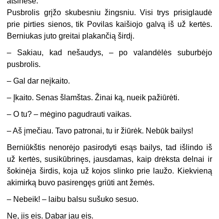
atsinešė.
Pusbrolis grįžo skubesniu žingsniu. Visi trys prisiglaudė
prie pirties sienos, tik Povilas kaišiojo galvą iš už kertės.
Berniukas juto greitai plakančią širdį.
– Sakiau, kad nešaudys, – po valandėlės suburbėjo
pusbrolis.
– Gal dar neįkaito.
– Įkaito. Senas šlamštas. Žinai ką, nueik pažiūrėti.
– O tu? – mėgino pagudrauti vaikas.
– Aš įmečiau. Tavo patronai, tu ir žiūrėk. Nebūk bailys!
Berniūkštis nenorėjo pasirodyti esąs bailys, tad išlindo iš
už kertės, susikūbrinęs, jausdamas, kaip drėksta delnai ir
šokinėja širdis, koja už kojos slinko prie laužo. Kiekvieną
akimirką buvo pasirengęs griūti ant žemės.
– Nebeik! – laibu balsu sušuko sesuo.
Ne, jis eis. Dabar jau eis.