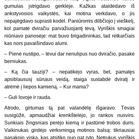
gumulas įstrigdavo gerklėje. Kažkas ataidėdavo iš
ankstyvosios vaikystės, kai motina verkdavo, o jis
nepajėgdavo suprasti kodėl. Paniūromis dilbčiojo į vieškelį,
kol pamatė dviračiu parvažiuojantį tėvą. Vyriškis smagiai
niūniavo panosėje: mat buvo brigadininkas, tad retkarčiais
kas nors pavaišindavo alumi.
– Pienė nustipo, – tėvui dar nenulipus nuo dviračio, pasakė
berniukas.
– Ką čia tauziji? – nepatikėjo vyras, bet, pamatęs
apsiblaususį sūnaus veidą, staiga sustabdė dviratį ir
atrėmė į liepos kamieną. – Kur mama?
– Guli lovoje ir rauda.
Atrodo, girtumas tą pat valandėlę išgaravo. Tėvas
susigūžė, apmaudžiai krenkštelėjo, jo rankos nusviro.
Sunkiais žingsniais perėjo kiemą ir pastūmė trobos duris.
Vaikinukas girdėjo verksmingą motinos balsą: tikriausiai
pasakojo viską, kas atsitiko nuo pat ryto. Netrukus vyriškis