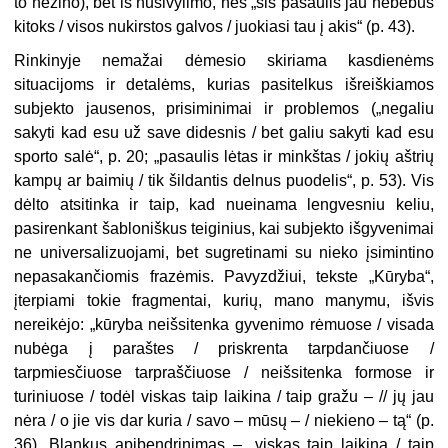
to nežino), bet iš nusivylimo, nes „šis pasaulis jau nebebus
kitoks / visos nukirstos galvos / juokiasi tau į akis“ (p. 43).
Rinkinyje nemažai dėmesio skiriama kasdienėms
situacijoms ir detalėms, kurias pasitelkus išreiškiamos
subjekto jausenos, prisiminimai ir problemos („negaliu
sakyti kad esu už save didesnis / bet galiu sakyti kad esu
sporto salė“, p. 20; „pasaulis lėtas ir minkštas / jokių aštrių
kampų ar baimių / tik šildantis delnus puodelis“, p. 53). Vis
dėlto atsitinka ir taip, kad nueinama lengvesniu keliu,
pasirenkant šabloniškus teiginius, kai subjekto išgyvenimai
ne universalizuojami, bet sugretinami su nieko įsimintino
nepasakančiomis frazėmis. Pavyzdžiui, tekste „Kūryba“,
įterpiami tokie fragmentai, kurių, mano manymu, išvis
nereikėjo: „kūryba neišsitenka gyvenimo rėmuose / visada
nubėga į paraštes / priskrenta tarpdančiuose /
tarpmiesčiuose tarpraščiuose / neišsitenka formose ir
turiniuose / todėl viskas taip laikina / taip gražu – // jų jau
nėra / o jie vis dar kuria / savo – mūsų – / niekieno – tą“ (p.
36). Blankus apibendrinimas – „viskas taip laikina / taip