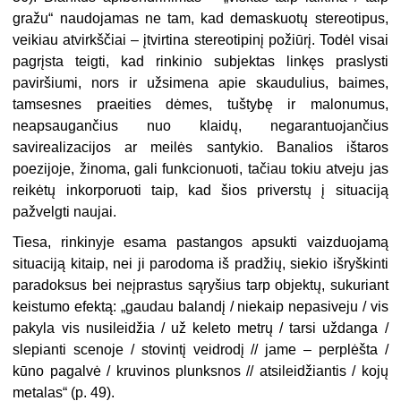
gražu“ naudojamas ne tam, kad demaskuotų stereotipus,
veikiau atvirkščiai – įtvirtina stereotipinį požiūrį. Todėl visai
pagrįsta teigti, kad rinkinio subjektas linkęs praslysti
paviršiumi, nors ir užsimena apie skaudulius, baimes,
tamsesnes praeities dėmes, tuštybę ir malonumus,
neapsaugančius nuo klaidų, negarantuojančius
savirealizacijos ar meilės santykio. Banalios ištaros
poezijoje, žinoma, gali funkcionuoti, tačiau tokiu atveju jas
reikėtų inkorporuoti taip, kad šios priverstų į situaciją
pažvelgti naujai.
Tiesa, rinkinyje esama pastangos apsukti vaizduojamą
situaciją kitaip, nei ji parodoma iš pradžių, siekio išryškinti
paradoksus bei neįprastus sąryšius tarp objektų, sukuriant
keistumo efektą: „gaudau balandį / niekaip nepasiveju / vis
pakyla vis nusileidžia / už keleto metrų / tarsi uždanga /
slepianti scenoje / stovintį veidrodį // jame – perplėšta /
kūno pagalvė / kruvinos plunksnos // atsileidžiantis / kojų
metalas“ (p. 49).