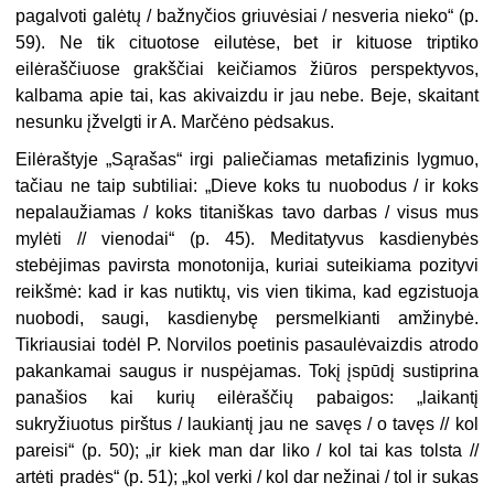
pagalvoti galėtų / bažnyčios griuvėsiai / nesveria nieko“ (p.
59). Ne tik cituotose eilutėse, bet ir kituose triptiko
eilėraščiuose grakščiai keičiamos žiūros perspektyvos,
kalbama apie tai, kas akivaizdu ir jau nebe. Beje, skaitant
nesunku įžvelgti ir A. Marčėno pėdsakus.
Eilėraštyje „Sąrašas“ irgi paliečiamas metafizinis lygmuo,
tačiau ne taip subtiliai: „Dieve koks tu nuobodus / ir koks
nepalaužiamas / koks titaniškas tavo darbas / visus mus
mylėti // vienodai“ (p. 45). Meditatyvus kasdienybės
stebėjimas pavirsta monotonija, kuriai suteikiama pozityvi
reikšmė: kad ir kas nutiktų, vis vien tikima, kad egzistuoja
nuobodi, saugi, kasdienybę persmelkianti amžinybė.
Tikriausiai todėl P. Norvilos poetinis pasaulėvaizdis atrodo
pakankamai saugus ir nuspėjamas. Tokį įspūdį sustiprina
panašios kai kurių eilėraščių pabaigos: „laikantį
sukryžiuotus pirštus / laukiantį jau ne savęs / o tavęs // kol
pareisi“ (p. 50); „ir kiek man dar liko / kol tai kas tolsta //
artėti pradės“ (p. 51); „kol verki / kol dar nežinai / tol ir sukas