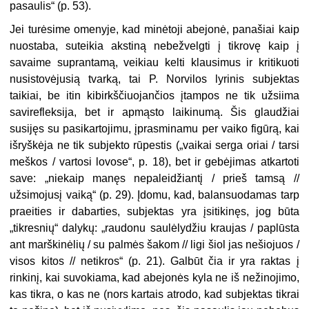
pasaulis“ (p. 53).
Jei turėsime omenyje, kad minėtoji abejonė, panašiai kaip
nuostaba, suteikia akstiną nebežvelgti į tikrovę kaip į
savaime suprantamą, veikiau kelti klausimus ir kritikuoti
nusistovėjusią tvarką, tai P. Norvilos lyrinis subjektas
taikiai, be itin kibirkščiuojančios įtampos ne tik užsiima
savirefleksija, bet ir apmąsto laikinumą. Šis glaudžiai
susijęs su pasikartojimu, įprasminamu per vaiko figūrą, kai
išryškėja ne tik subjekto rūpestis („vaikai serga oriai / tarsi
meškos / vartosi lovose“, p. 18), bet ir gebėjimas atkartoti
save: „niekaip manęs nepaleidžiantį / prieš tamsą //
užsimojusį vaiką“ (p. 29). Įdomu, kad, balansuodamas tarp
praeities ir dabarties, subjektas yra įsitikinęs, jog būta
„tikresnių“ dalykų: „raudonu saulėlydžiu kraujas / paplūsta
ant marškinėlių / su palmės šakom // ligi šiol jas nešiojuos /
visos kitos // netikros“ (p. 21). Galbūt čia ir yra raktas į
rinkinį, kai suvokiama, kad abejonės kyla ne iš nežinojimo,
kas tikra, o kas ne (nors kartais atrodo, kad subjektas tikrai