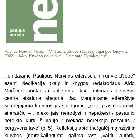
Paulius Norvila. Nebe. – Vilnius: Lietuvos rašytojų sąjungos leidykla,
2022. – 64 p.
Knygos dailininkė – Deimantė Rybakovienė.
Penktajame Pauliaus Norvilos eilėraščių rinkinyje „Nebe“
esanti dedikacija (kaip ir knygos redaktoriaus Aido
Marčėno anotacija) sufleruoja, kad autoriaus dėmesio
centre atsiduria abejonė. Jau įžanginiame eilėraštyje
suabejojama kūrybos prasmingumu: „nėra prasmės rašyti
eilėraščių – / nieko jais neįrodysi ir nepakeisi / pasaulio
nereikia kurti iš naujo / niekada nereikėjo pasaulis /
pergyvens tave“ (p. 5). Refleksijų apie (ne)galėjimą rašyti ir
kūrybos (ne)reikalingumą galima rasti įvairių autorių