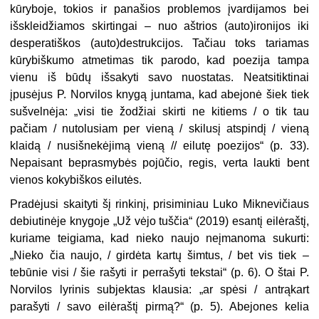
kūryboje, tokios ir panašios problemos įvardijamos bei
išskleidžiamos skirtingai – nuo aštrios (auto)ironijos iki
desperatiškos (auto)destrukcijos. Tačiau toks tariamas
kūrybiškumo atmetimas tik parodo, kad poezija tampa
vienu iš būdų išsakyti savo nuostatas. Neatsitiktinai
įpusėjus P. Norvilos knygą juntama, kad abejonė šiek tiek
sušvelnėja: „visi tie žodžiai skirti ne kitiems / o tik tau
pačiam / nutolusiam per vieną / skilusį atspindį / vieną
klaidą / nusišnekėjimą vieną // eilutę poezijos“ (p. 33).
Nepaisant beprasmybės pojūčio, regis, verta laukti bent
vienos kokybiškos eilutės.
Pradėjusi skaityti šį rinkinį, prisiminiau Luko Miknevičiaus
debiutinėje knygoje „Už vėjo tuščia“ (2019) esantį eilėraštį,
kuriame teigiama, kad nieko naujo neįmanoma sukurti:
„Nieko čia naujo, / girdėta kartų šimtus, / bet vis tiek –
tebūnie visi / šie rašyti ir perrašyti tekstai“ (p. 6). O štai P.
Norvilos lyrinis subjektas klausia:
„ar spėsi / antrąkart
parašyti / savo eilėraštį pirmą?“ (p. 5). Abejones kelia