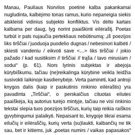
Manau, Pauliaus Norvilos poetinė kalba pakankamai
nugludinta, kalbėjimo tonas ramus, kurio nepaneigia siekis
atskleisti vidinius subjekto konfliktus. Vis dėlto kartais
kalbama per daug, lyg norint paaiškinti eilėraštį. Poetas
turbūt ir pats nujaučia pertekliaus nebūtinumą: „iš poezijos
liks tirščiai / juoduoja puodelio dugnas / nebesinori kalbėti /
skiesti vandeniu / eikvoti save <…> liks tirščiai / jokio
pažado / kad susitiksim // tirščiai // trąša / tavo mirusiam /
sodui“ (p. 61). Nors lyrinis subjektas ir abejoja
kūrybiškumu, tačiau (ne)reikalinga kūrybinė veikla leidžia
susivokti laikinoje kasdienybėje. Verta paminėti, kad antroji
knygos dalis (kaip ir paskutinis rinkinio eilėraštis) yra
pavadinta „Tirščiai“, o perskaičius cituotas eilutes
paaiškėja, ką autorius turėjo mintyje, tačiau ne visi rinkinio
tekstai slepia tuos poezijos tirščius, kurių taip reikia raiškos
gyvybingumui palaikyti. Nepaisant to, knygoje tikrai esama
eilučių ir eilėraščių, kurių verta (su)laukti, kalbančių ne tik
sau, bet ir kitiems, juk „poetas numirs / vaikas papasakos“