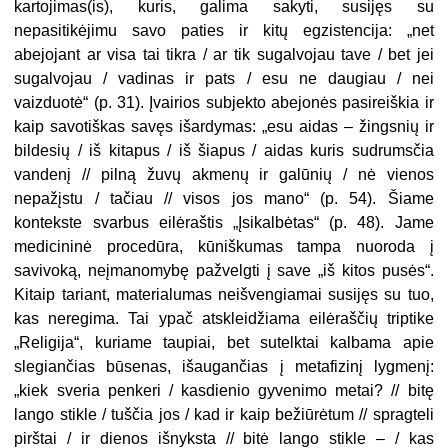
kartojimas(is), kuris, galima sakyti, susijęs su
nepasitikėjimu savo paties ir kitų egzistencija: „net
abejojant ar visa tai tikra / ar tik sugalvojau tave / bet jei
sugalvojau / vadinas ir pats / esu ne daugiau / nei
vaizduotė“ (p. 31). Įvairios subjekto abejonės pasireiškia ir
kaip savotiškas savęs išardymas: „esu aidas – žingsnių ir
bildesių / iš kitapus / iš šiapus / aidas kuris sudrumsčia
vandenį // pilną žuvų akmenų ir galūnių / nė vienos
nepažįstu / tačiau // visos jos mano“ (p. 54). Šiame
kontekste svarbus eilėraštis „Įsikalbėtas“ (p. 48). Jame
medicininė procedūra, kūniškumas tampa nuoroda į
savivoką, neįmanomybę pažvelgti į save „iš kitos pusės“.
Kitaip tariant, materialumas neišvengiamai susijęs su tuo,
kas neregima. Tai ypač atskleidžiama eilėraščių triptike
„Religija“, kuriame taupiai, bet sutelktai kalbama apie
slegiančias būsenas, išaugančias į metafizinį lygmenį:
„kiek sveria penkeri / kasdienio gyvenimo metai? // bitę
lango stikle / tuščia jos / kad ir kaip bežiūrėtum // spragteli
pirštai / ir dienos išnyksta // bitė lango stikle – / kas