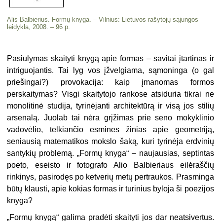
Alis Balbierius. Formų knyga. – Vilnius: Lietuvos rašytojų sąjungos
leidykla, 2008. – 96 p.
Pasiūlymas skaityti knygą apie formas – savitai įtartinas ir
intriguojantis. Tai lyg vos įžvelgiama, sąmoninga (o gal
priešingai?) provokacija: kaip įmanomas formos
perskaitymas? Visgi skaitytojo rankose atsiduria tikrai ne
monolitinė studija, tyrinėjanti architektūrą ir visą jos stilių
arsenalą. Juolab tai nėra grįžimas prie seno mokyklinio
vadovėlio, telkiančio esmines žinias apie geometriją,
seniausią matematikos mokslo šaką, kuri tyrinėja erdvinių
santykių problemą. „Formų knyga“ – naujausias, septintas
poeto, eseisto ir fotografo Alio Balbieriaus eilėraščių
rinkinys, pasirodęs po ketverių metų pertraukos. Prasminga
būtų klausti, apie kokias formas ir turinius byloja ši poezijos
knyga?
„Formų knygą“ galima pradėti skaityti jos dar neatsivertus.