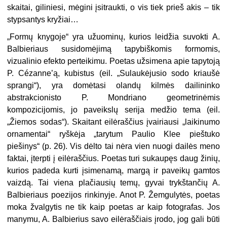
skaitai, giliniesi, mėgini įsitraukti, o vis tiek prieš akis – tik
stypsantys kryžiai…
„Formų knygoje“ yra užuominų, kurios leidžia suvokti A.
Balbieriaus susidomėjimą tapybiškomis formomis,
vizualinio efekto perteikimu. Poetas užsimena apie tapytoją
P. Cézanne’ą, kubistus (eil. „Sulaukėjusio sodo kriaušė
sprangi“), yra domėtasi olandų kilmės dailininko
abstrakcionisto P. Mondriano geometrinėmis
kompozicijomis, jo paveikslų serija medžio tema (eil.
„Žiemos sodas“). Skaitant eilėraščius įvairiausi „laikinumo
ornamentai“ ryškėja „tarytum Paulio Klee pieštuko
piešinys“ (p. 26). Vis dėlto tai nėra vien nuogi dailės meno
faktai, įterpti į eilėraščius. Poetas turi sukaupęs daug žinių,
kurios padeda kurti įsimenamą, margą ir paveikų gamtos
vaizdą. Tai viena plačiausių temų, gyvai trykštančių A.
Balbieriaus poezijos rinkinyje. Anot P. Žemgulytės, poetas
moka žvalgytis ne tik kaip poetas ar kaip fotografas. Jos
manymu, A. Balbierius savo eilėraščiais įrodo, jog gali būti