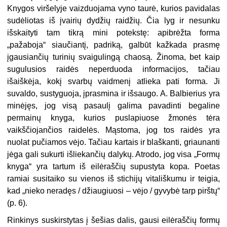
Knygos viršelyje vaizduojama vyno taurė, kurios pavidalas
sudėliotas iš įvairių dydžių raidžių. Čia lyg ir nesunku
išskaityti tam tikrą mini potekstę: apibrėžta forma
„pažaboja“ siaučiantį, padriką, galbūt kažkada prasmę
įgausiančių turinių svaigulingą chaosą. Žinoma, bet kaip
sugulusios raidės neperduoda informacijos, tačiau
išaiškėja, kokį svarbų vaidmenį atlieka pati forma. Ji
suvaldo, sustyguoja, įprasmina ir išsaugo. A. Balbierius yra
minėjęs, jog visą pasaulį galima pavadinti begaline
permainų knyga, kurios puslapiuose žmonės tėra
vaikščiojančios raidelės. Mąstoma, jog tos raidės yra
nuolat pučiamos vėjo. Tačiau kartais ir blaškanti, griaunanti
jėga gali sukurti išliekančių dalykų. Atrodo, jog visa „Formų
knyga“ yra tartum iš eilėraščių supustyta kopa. Poetas
ramiai susitaiko su vienos iš stichijų vitališkumu ir teigia,
kad „nieko neradęs / džiaugiuosi – vėjo / gyvybė tarp pirštų“
(p. 6).
Rinkinys suskirstytas į šešias dalis, gausi eilėraščių formų