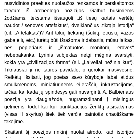
nusvidintos praeities nuolaužos renkamos ir perskaitomos
tarytum iš archeologo pozicijos. Galbūt būsimiems
žodžiams, tekstams išsaugoti „iš tiesų kartais vertėtų
naudot / senovės artefaktus“, dvelkiančius „tikrąja istorija“
(eil. „Artefaktas“)? Ant tokių liekanų (šukių, etruskų vazos
gabalėlių etc.) turėtų būti išrašoma ir dabartis, mūsų laikas,
nes popieriaus ir „išmatuotos monitorių erdvės“
nebepakanka. Lyrinis subjektas netgi mėgina svarstyti,
kokia yra „civilizacijos forma“ (eil. „Laiveliai nežinia kur“).
Tikriausiai ji ne taurės pavidalo, o gerokai masyvesnė.
Reikėtų išsitarti, jog poetas savo kūryboje labai atidus
smulkmenoms, miniatiūrinėms eilėraščių inkrustacijoms,
tačiau kai kada jų spindesys gali nuvarginti. A. Balbieriaus
poezija yra daugiažodė, nugramzdinanti į mįslingus
gelmenis, todėl kai kur punktuacijos ženklų atsisakymas
(visas II skyrius) šiek tiek verčia painiotis chaotiškame
tekėjime.
Skaitant šį poezijos rinkinį nuolat atrodo, kad istorijos