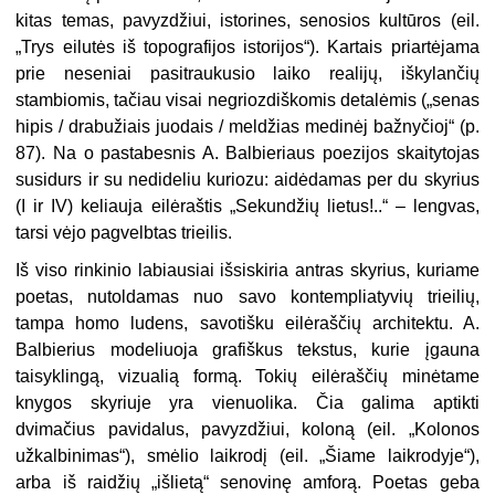
kitas temas, pavyzdžiui, istorines, senosios kultūros (eil.
„Trys eilutės iš topografijos istorijos“). Kartais priartėjama
prie neseniai pasitraukusio laiko realijų, iškylančių
stambiomis, tačiau visai negriozdiškomis detalėmis („senas
hipis / drabužiais juodais / meldžias medinėj bažnyčioj“ (p.
87). Na o pastabesnis A. Balbieriaus poezijos skaitytojas
susidurs ir su nedideliu kuriozu: aidėdamas per du skyrius
(I ir IV) keliauja eilėraštis „Sekundžių lietus!..“ – lengvas,
tarsi vėjo pagvelbtas trieilis.
Iš viso rinkinio labiausiai išsiskiria antras skyrius, kuriame
poetas, nutoldamas nuo savo kontempliatyvių trieilių,
tampa homo ludens, savotišku eilėraščių architektu. A.
Balbierius modeliuoja grafiškus tekstus, kurie įgauna
taisyklingą, vizualią formą. Tokių eilėraščių minėtame
knygos skyriuje yra vienuolika. Čia galima aptikti
dvimačius pavidalus, pavyzdžiui, koloną (eil. „Kolonos
užkalbinimas“), smėlio laikrodį (eil. „Šiame laikrodyje“),
arba iš raidžių „išlietą“ senovinę amforą. Poetas geba