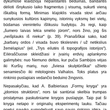
dykumose klaidžioja nepailstantis beduinas, bandantis
dėlioti išnykusio laiko fragmentus į visumą, sukurti vieną
iškalbią formą. Minimas klajoklis visada stovi arčiau
sunykusios kultūros kapinynų, istorinių vyksmų bei vietų,
būdamas vieninteliu išlikusiu liudytoju. Jis regi, kaip
„šumero laivas lekia smėlio jūrom“, nors žino, jog šis
„neišplauks iš niekur“ (p. 39). Pranašiškai sako, kad
„barbarų ordos / visada buvo tikslesnės / už netikslius
žemėlapius“ (eil. „Trys eilutės iš topografijos istorijos“).
Eilėraščiuose skleidžiasi ir įvairių erdvių aplankymo
galimybės: nuo Nemuno deltos, kur pučia Sambijos vėjas
iki Kuršių marių, nuo „šviesa skulptūriškai“ užlieto
senamiesčio iki mitologinės Valhalos. Toks platus yra
rinkinio puslapiais vedančio beduino žingsnis.
Nepasakyčiau, kad A. Balbieriaus „Formų knyga“ yra
„įdomios struktūros“, nors tai santūriai skelbia trumpas
pristatymas paskutiniame knygos puslapyje. Taip pat ši
knyga netapo ir originalių eksperimentų lauku. Tačiau
poetui pavyko sumodeliuoti savo naujo rinkinio idėją, ją