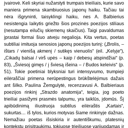
įvairovė. Keli skyriai nužarstyti trumpais trieiliais, kurie savo
maniera primena skambiuosius japonų haiku. Tačiau tai
nėra išgryninti, taisyklingi haiku, nes A. Balbierius
nesistengia laikytis griežto šios prozinės poezijos stiliaus
(nesutampa eilučių skiemenų skaičius). Taigi pavaldumas
įprastai formai šiuo atveju negalioja. Kita vertus, poetas
subtiliai imituoja senosios japonų poezijos turinį: („Brolis, –
ištars / vienišą akmenį / sutikęs vienuolis“ (eil. „Kelyje“),
„Cikadų balsai / virš upės – kaip / debesų atspindžiai“ (p.
83), „Šviesoj gimęs / į šviesą išeina – / Budos keleivis“ (p.
51). Tokie poetiniai blyksniai turi intensyvumo, trumpieji
eilėraščiai primena nerūpestingus brūkštelėjimus dažais
ant šilko. Paulina Žemgulytė, recenzavusi A. Balbieriaus
poezijos rinkinį „Strazdo anatomija“, teigia, jog poeto
trieiliai pasižymi prasmės talpumu, yra taiklūs, įdomūs. Šį
apibūdinimą iliustruoja subtilus eilėraštis „Kartais“,
sukurtas… iš tylos, kurios motyvas šiame rinkinyje dažnas.
Nemažiau poetas išsiskiria ir autentiškumu, platesnių
kontekstų prisitraukimu, tokiuose trieiliuose varijuodamas ir