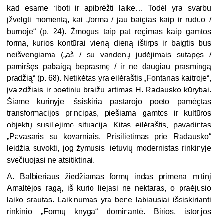
kad esame riboti ir apibrėžti laike… Todėl yra svarbu
įžvelgti momentą, kai „forma / jau baigias kaip ir ruduo /
burnoje“ (p. 24). Žmogus taip pat regimas kaip gamtos
forma, kurios kontūrai vieną dieną ištirps ir baigtis bus
neišvengiama („aš / su vandenų judėjimais sutapęs /
pamiršęs pabaigą beprasmę / ir ne daugiau prasmingą
pradžią“ (p. 68). Netikėtas yra eilėraštis „Fontanas kaitroje“,
įvaizdžiais ir poetiniu braižu artimas H. Radausko kūrybai.
Šiame kūrinyje išsiskiria pastarojo poeto pamėgtas
transformacijos principas, piešiama gamtos ir kultūros
objektų susiliejimo situacija. Kitas eilėraštis, pavadintas
„Pavasaris su kovarniais. Prisilietimas prie Radausko“
leidžia suvokti, jog žymusis lietuvių modernistas rinkinyje
svečiuojasi ne atsitiktinai.
A. Balbieriaus žiedžiamas formų indas primena mitinį
Amaltėjos ragą, iš kurio liejasi ne nektaras, o praėjusio
laiko srautas. Laikinumas yra bene labiausiai išsiskirianti
rinkinio „Formų knyga“ dominantė. Birios, istorijos