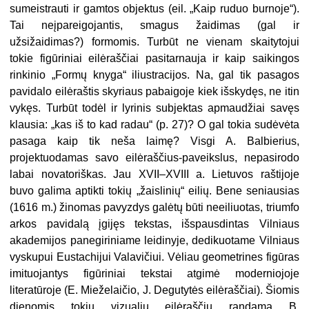
sumeistrauti ir gamtos objektus (eil. „Kaip ruduo burnoje“).
Tai neįpareigojantis, smagus žaidimas (gal ir
užsižaidimas?) formomis. Turbūt ne vienam skaitytojui
tokie figūriniai eilėraščiai pasitarnauja ir kaip saikingos
rinkinio „Formų knyga“ iliustracijos. Na, gal tik pasagos
pavidalo eilėraštis skyriaus pabaigoje kiek išskydęs, ne itin
vykęs. Turbūt todėl ir lyrinis subjektas apmaudžiai savęs
klausia: „kas iš to kad radau“ (p. 27)? O gal tokia sudėvėta
pasaga kaip tik neša laimę? Visgi A. Balbierius,
projektuodamas savo eilėraščius-paveikslus, nepasirodo
labai novatoriškas. Jau XVII–XVIII a. Lietuvos raštijoje
buvo galima aptikti tokių „žaislinių“ eilių. Bene seniausias
(1616 m.) žinomas pavyzdys galėtų būti neeiliuotas, triumfo
arkos pavidalą įgijęs tekstas, išspausdintas Vilniaus
akademijos panegiriniame leidinyje, dedikuotame Vilniaus
vyskupui Eustachijui Valavičiui. Vėliau geometrines figūras
imituojantys figūriniai tekstai atgimė moderniojoje
literatūroje (E. Mieželaičio, J. Degutytės eilėraščiai). Šiomis
dienomis tokių vizualių eilėraščių randama B.