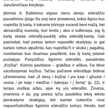
Januševičiaus kūryboje.
Įdomiai A. Balbierius elgiasi vienu atveju: eilėraščio
pavadinimu (jeigu šis yra) tarsi pristatoma, kokia figūra bus
nupiešta šį kartą. Ir tokiame kūrinyje surandi bent mažą, bet
akivaizdžią nuorodą, kuri lenda į akis ir sufleruoja, jog šį
kartą skaitai eilėraštį-paukštį arba eilėraštį-kardą. Gali
pasirodyti, kad poetas tartum nepasitiki skaitytoju (o gal
kartais nebus atpažinta, kas nupiešta?) ir skuba į pagalbą,
norėdamas kuo išsamiau paaiškinti, kas šį kartą įsitaisė
puslapyje. Pavyzdžiui, figūrinis eilėraštis, pavadintas
„Kryžiai“. Kūrinio pavidalas – grakštus ir aiškus, čia tikrai
vaizduojamas kryžius. Tačiau pačiame eilėraštyje būtinai
užsimenama, kad „iš tiesų / kryžiai / yra kaip / ąžuolai /
uosiai / jie kaip / medžiai / šaknijas / į žemę“ (p. 22). Ir
tampa visiškai aišku, apie ką yra eilėraštis. Žinoma,
įmanoma ir tai, jog poetas tyčia pasitelkia tokią teksto
perskaitymo strategiją, bet tuomet nukenčia visai
nepaviršutiniškas figūrinio eilėraščio turinys. Atrodo, kad