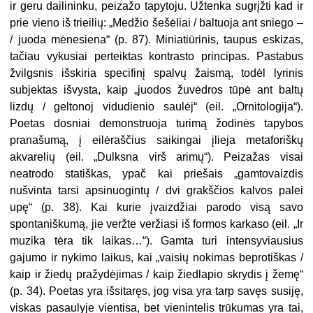
ir geru dailininku, peizažo tapytoju. Užtenka sugrįžti kad ir
prie vieno iš trieilių: „Medžio šešėliai / baltuoja ant sniego –
/ juoda mėnesiena“ (p. 87). Miniatiūrinis, taupus eskizas,
tačiau vykusiai perteiktas kontrasto principas. Pastabus
žvilgsnis išskiria specifinį spalvų žaismą, todėl lyrinis
subjektas išvysta, kaip „juodos žuvėdros tūpė ant baltų
lizdų / geltonoj vidudienio saulėj“ (eil. „Ornitologija“).
Poetas dosniai demonstruoja turimą žodinės tapybos
pranašumą, į eilėraščius saikingai įlieja metaforiškų
akvarelių (eil. „Dulksna virš arimų“). Peizažas visai
neatrodo statiškas, ypač kai priešais „gamtovaizdis
nušvinta tarsi apsinuogintų / dvi grakščios kalvos palei
upę“ (p. 38). Kai kurie įvaizdžiai parodo visą savo
spontaniškumą, jie veržte veržiasi iš formos karkaso (eil. „Ir
muzika tėra tik laikas…“). Gamta turi intensyviausius
gajumo ir nykimo laikus, kai „vaisių nokimas beprotiškas /
kaip ir žiedų pražydėjimas / kaip žiedlapio skrydis į žemę“
(p. 34). Poetas yra išsitaręs, jog visa yra tarp savęs susiję,
viskas pasaulyje vientisa, bet vienintelis trūkumas yra tai,