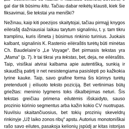
gal dar tik būsimu
kitu.
Tačiau dabar reikėtų klausti, kiek šie
fiksavimai, šie tekstai
yra
meniški?
Nežinau, kaip kiti poezijos skaity­tojai, tačiau pirmąjį knygos
eilėraštį dažniausiai laikau tarytum signaliniu, t. y. tam tikru
tramplinu, kuris išmeta į būsimus rinkinio turinius. Juokais
kalbant, signalinis K. Rastenio eilė­raštis turėtų būti minėtas
Ch. Baudelaire’o „Le Voyage“. Bet pirmasis teks­tas yra
„Mama“ (p. 7). Ir tai tikrai yra
tekstas
, bet, deja, ne eilėraštis.
Taip, visiškai atvirai kalbama apie auten­tišką, sunkią ir
skaudžią patirtį ir net nesistengiama pasislėpti po kažkokia
lyrine kauke. Taip, savo grafine forma šis kūrinys turėtų
pretenduoti į eiliuo­to teksto poziciją. Bet vertinimas būtų
griežtas: meninio lygmens toks iš­kalbėjimas neturi. Šis
tekstas greičiau primena eilutėmis išskaidyto, sauso
prozinio kūrinio segmentus arba kažin
kokio CV nuotrupas.
Nuvilsiu skaitančiuosius, bet tokių prozinių skeveldrų
rinkinyje „Už laiko zonos ribų“ apstu. Autorius monotoniškai
rašo savo eilutes, pasakoja kelionių įspūdį ar kitas istorijas