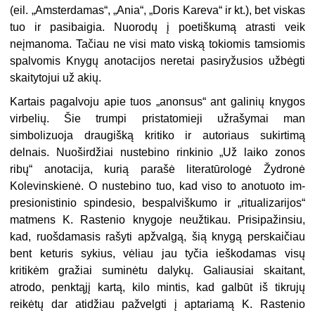
(eil. „Amsterdamas“, „Ania“, „Doris Kareva“ ir kt.), bet
viskas
tuo ir pasibaigia. Nuorodų į poetiškumą atrasti veik
neįmanoma. Tačiau ne visi mato viską tokiomis tamsiomis
spalvomis Knygų anotacijos neretai pasiryžusios užbėgti
skai­tytojui už akių.
Kartais pagalvoju apie tuos „anon­sus“ ant galinių knygos
virbelių. Šie trumpi pristatomieji užrašymai man
simbolizuoja draugišką kritiko ir auto­riaus sukirtimą
delnais. Nuoširdžiai nustebino rinkinio „Už laiko zonos
ribų“ anotacija, kurią parašė literatū­rologė Žydronė
Kolevinskienė. O nu­stebino tuo, kad viso to anotuoto im­
presionistinio spindesio, bespalviškumo ir „ritualizarijos“
matmens K. Raste­nio knygoje neužtikau. Prisipažinsiu,
kad, ruošdamasis rašyti apžvalgą, šią knygą perskaičiau
bent keturis sy­kius, vėliau jau tyčia ieškodamas visų
kritikėm gražiai suminėtu dalykų. Ga­liausiai skaitant,
atrodo, penktąjį kar­tą, kilo mintis, kad galbūt iš tikrujų
reikėtų dar atidžiau pažvelgti į apta­riamą K. Rastenio