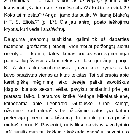
Stokholmas… Tai štai iš kur tas
le voyage
įspūdis, tie
klausimai: „Ką ten daro žmonės dabar? / Kokia ten vieta? /
Koks tai miestas? / Ar gali jame dar sutikti Williamą Blake’ą
ir T. S. Eliotą?” (p. 17). Čia jau antroji poeto ieško­jimų
kryptis, kuri veda į
susitikimą.
Dauguma įmanomų susitikimų galimi tik už dabarties
matmens, gręžiantis į praeitį. Vieninteliai per­žengtų sienų
orientyrai – kūrinių datos, kurias poetas sau sąmoningai
palieka lyg šviesius akmenėlius ant tako gūdžioje girioje.
K. Rastenis itin
smulkmeniškai įrėžia laiko žymas kada
buvo parašytas vienas ar kitas tekstas. Tai sufleruoja apie
karštli­gišką mėginimą laiko tiesėje palikti savotiškus
įdagus, kuriuos sekant vė­liau pavyktų prisiartinti prie jau
pra­rasto laiko. Literatūros kritikė Neringa Mikalauskienė,
kalbėdama apie Leonardo Gutausko „Urbo kalną“,
užsiminė, kad eilėraštis be užrašymo datos yra tartum
pretenzija į meno nelaikiškumą. To nebūtų galima pri­kišti
metraštininkui K. Rasteniui, kuris fiksuoja visus savo lyrinio
„aš” susitikimus su kažkur ir kažkada esančiu, buvusiu, o