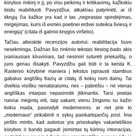
kūrybos rinkinį ir jį, po visu peikimų ir kritikavimų, kažkokiu
būdu reabilituoti. Pavyzdžiui, atkakliau patyrinėti, ar iš
tikrųjų čia kažkur yra kad ir tas „neįprastas spindėjimas,
mirgėjimas, kuris iš es­mės poetinei erdvei suteikia šviesą ir
energiją“ (citata iš galinio knygos viršelio).
Tačiau atleiskite recenzijos auto­
riui:
reabilitacija buvo
nesėkminga. Dažnas šio rinkinio tekstas tiesiog bado akis
įvairiausiais kliuviniais, tad nesinori suturėti priekaištų, o
juos geriau išsakyti. Pavyzdžiu gali būti ir ta keista K.
Rastenio kūrybinė ma­niera į tekstus įsprausti stambius
gabalus angliškų frazių ar citatų iš kokių nors dainų. Tai
dvelkia visišku nenatūralumu, nes – pabrėšiu – nė vienas
angliškas intarpas nepasirodė įtikinantis. Tarsi poetas
naiviai mė­gintų eiti, taip sakant, vienu žingsniu su kažin
kokia mada, pasirodyti mo­dernesnis. ar net prie to
„modernaus“ prikabinti n sykių pasikartojančių
post
. Ima
pirštis mintis, kad autorius yra prisiskaitęs vakarietiškos
kūrybos ir bando pagauti įsimintas tų kūrinių intonacijas,