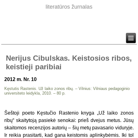
literatūros žurnalas
Nerijus Cibulskas. Keistosios ribos,
keistieji paribiai
2012 m. Nr. 10
Kęstutis Rastenis. Už laiko zonos ribų. – Vilnius: Vilniaus pedagoginio
univer­siteto leidykla, 2010. – 80 p.
Šeštoji poeto Kęstučio Rastenio knyga „Už laiko zonos
ribų“ skaitytoją pasiekė senokai: prieš dvejus metus. Jūsų
skaitomos recenzijos autorių – šių metų pavasario viduryje.
Ir reikia prasitarti, kad gana keistomis aplin­kybėmis. Iki tol