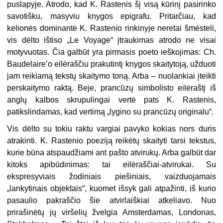
puslapyje. Atrodo, kad K. Rastenis šį visą kūrinį pasirinko
savotišku, masyviu knygos epigrafu. Pritarčiau, kad
kelionės do­minantė K. Rastenio rinkinyje neretai šmėsteli,
vis dėlto ištiso „Le Voyage“ įtraukimas atrodo ne visai
motyvuo­tas. Čia galbūt yra pirmasis poeto ieškojimas: Ch.
Baudelaire’o eilėraščiu prakutintį knygos skaitytoją, užduoti
jam reikiamą tekstų skaitymo toną. Arba – nuolankiai įteikti
perskaitymo raktą. Beje, prancūzų simbolisto ei­lėraštį iš
anglų kalbos skrupulingai vertė pats K. Rastenis,
patikslinda­mas, kad vertimą „lygino su prancūzų originalu“.
Vis dėlto su tokiu raktu vargiai pavyko kokias nors duris
atrakinti. K. Rastenio poeziją reikėtų skaityti tarsi tekstus,
kurie būna atspaudžiami ant pašto atvirukų. Arba galbūt dar
kitoks apibūdinimas: tai eilėraščiai-atvirukai. Su
ekspresyviais žodiniais piešiniais, vaizduojamais
„lankytinais objektais“, kuomet išsyk gali atpažinti, iš kurio
pasaulio pakraščio šie atvir­laiškiai atkeliavo. Nuo
prirašinėtų jų viršelių žvelgia Amsterdamas, Londo­nas,