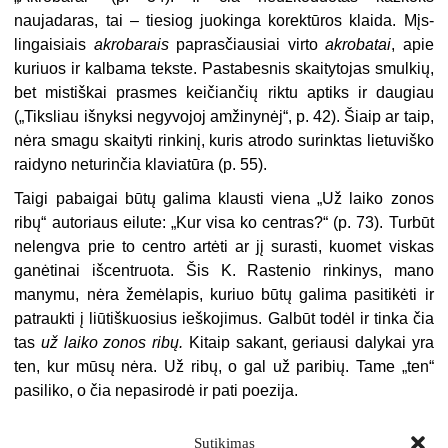
naujadaras, tai – tie­siog juokinga korektūros klaida. Mįs­
lingaisiais
akrobarais
paprasčiausiai virto
akrobatai
, apie
kuriuos ir kalba­ma tekste. Pastabesnis skaitytojas smulkių,
bet mistiškai prasmes kei­čiančių riktu aptiks ir daugiau
(„Tiks­liau išnyksi negyvojoj amžinynėj“, p. 42). Šiaip ar taip,
nėra smagu skaityti rinkinį, kuris atrodo surink­tas lietuviško
raidyno neturinčia kla­viatūra (p. 55).
Taigi pabaigai būtų galima klausti viena „U
ž
laiko zonos
ribų“ autoriaus eilute: „Kur visa ko centras?“ (p. 73). Turbūt
nelengva prie to centro artėti ar jį surasti, kuomet viskas
ganėtinai išcentruota. Šis K. Rastenio rinkinys, mano
manymu, nėra žemėlapis, ku­riuo būtų galima pasitikėti ir
patraukti į liūtiškuosius ieškojimus. Galbūt todėl ir tinka čia
tas
už laiko zonos ribų.
Kitaip sakant, geriausi dalykai yra
ten, kur mūsų nėra. Už ribų, o gal už paribių. Tame „ten“
pasiliko, o čia nepasirodė ir pati poezija.
Sutikimas