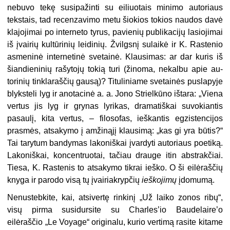
nebuvo tekę susipa­žinti su eiliuotais minimo autoriaus
tekstais, tad recenzavimo metu šiokios tokios naudos davė
klajojimai po interneto tyrus, pavienių publikacijų lasiojimai
iš įvairių kultūrinių leidinių. Žvilgsnį sulaikė ir K. Rastenio
asme­ninė internetinė svetainė. Klausimas: ar dar kuris iš
šiandieninių rašytojų tokią turi (žinoma, nekalbu apie au­
torinių tinklaraščių gausą)? Titulinia­me svetainės puslapyje
blyksteli lyg ir anotacinė a. a. Jono Strielkūno ištara: „Viena
vertus jis lyg ir grynas lyrikas, dramatiškai suvokiantis
pasaulį, kita vertus, – filosofas, ieškantis egzistenci­jos
prasmės, atsakymo į amžinąjį klausimą: „kas gi yra būtis?“
Tai tary­tum bandymas lakoniškai įvardyti au­toriaus poetiką.
Lakoniškai, koncent
ruotai, tačiau drauge itin abstrakčiai.
Tiesa, K. Rastenis to atsakymo tikrai ieško. O ši eilėraščių
knyga ir parodo visą tų įvairiakrypčių
ieškojimų
įdo­mumą.
Nenustebkite, kai, atsivertę rinkinį „Už laiko zonos ribų“,
visų pirma susidursite su Charles’io Baudelaire’o
eilėraščio „Le Voyage“ originalu, kurio vertimą rasite kitame