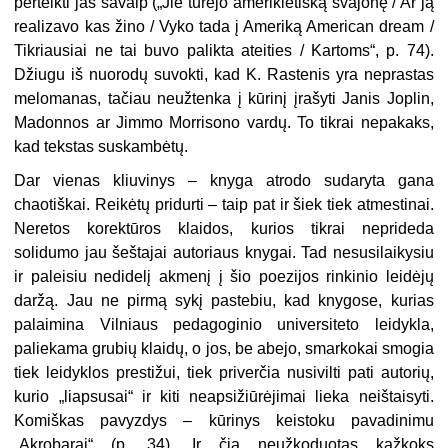
perteikti jas savaip („Jie turėjo amerikietišką svajonę / Ar ją
realizavo kas žino / Vyko tada į Ame­riką American dream /
Tikriausiai ne tai buvo palikta ateities / Kartoms“, p. 74).
Džiugu iš nuorodų suvokti, kad K. Rastenis yra neprastas
melomanas, tačiau neužtenka į kūrinį įrašyti Janis Joplin,
Madonnos ar Jimmo Morrisono vardų. To tikrai nepakaks,
kad tekstas suskambėtų.
Dar vienas kliuvinys – knyga atro­do sudaryta gana
chaotiškai. Reikėtų pridurti – taip pat ir šiek tiek atmesti­nai.
Neretos korektūros klaidos, ku­rios tikrai neprideda
solidumo jau šeš­tajai autoriaus knygai. Tad nesusilaikysiu
ir paleisiu nedidelį akmenį į šio poezijos rinkinio leidėjų
daržą. Jau ne pirmą sykį pastebiu, kad knygose, kurias
palaimina Vilniaus pedago­ginio universiteto leidykla,
paliekama grubių klaidų, o jos, be abejo, smar­kokai smogia
tiek leidyklos prestižui, tiek priverčia nusivilti pati autorių,
kurio „liapsusai“ ir kiti neapsižiūrėji­mai lieka neištaisyti.
Komiškas pa­vyzdys – kūrinys keistoku pavadinimu
„Akrobarai“ (p. 34). Ir čia neužko­duotas kažkoks