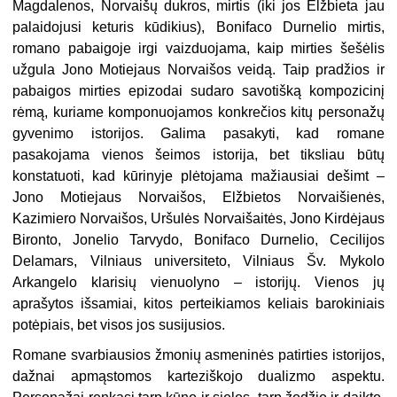
Magdalenos, Norvaišų dukros, mirtis (iki jos Elžbieta jau
palaidojusi keturis kūdikius), Bonifaco Durnelio mirtis,
romano pabaigoje irgi vaizduojama, kaip mirties šešėlis
užgula Jono Motiejaus Norvaišos veidą. Taip pradžios ir
pabaigos mirties epizodai sudaro savotišką kompozicinį
rėmą, kuriame komponuojamos konkrečios kitų personažų
gyvenimo istorijos. Galima pasakyti, kad romane
pasakojama vienos šeimos istorija, bet tiksliau būtų
konstatuoti, kad kūrinyje plėtojama mažiausiai dešimt –
Jono Motiejaus Norvaišos, Elžbietos Norvaišienės,
Kazimiero Norvaišos, Uršulės Norvaišaitės, Jono Kirdėjaus
Bironto, Jonelio Tarvydo, Bonifaco Durnelio, Cecilijos
Delamars, Vilniaus universiteto, Vilniaus Šv. Mykolo
Arkangelo klarisių vienuolyno – istorijų. Vienos jų
aprašytos išsamiai, kitos perteikiamos keliais barokiniais
potėpiais, bet visos jos susijusios.
Romane svarbiausios žmonių asmeninės patirties istorijos,
dažnai apmąstomos karteziškojo dualizmo aspektu.