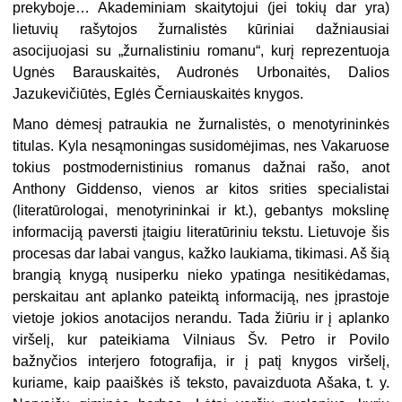
prekyboje… Akademiniam skaitytojui (jei tokių dar yra)
lietuvių rašytojos žurnalistės kūriniai dažniausiai
asocijuojasi su „žurnalistiniu romanu“, kurį reprezentuoja
Ugnės Barauskaitės, Audronės Urbonaitės, Dalios
Jazukevičiūtės, Eglės Černiauskaitės knygos.
Mano dėmesį patraukia ne žurnalistės, o menotyrininkės
titulas. Kyla nesąmoningas susidomėjimas, nes Vakaruose
tokius postmodernistinius romanus dažnai rašo, anot
Anthony Giddenso, vienos ar kitos srities specialistai
(literatūrologai, menotyrininkai ir kt.), gebantys mokslinę
informaciją paversti įtaigiu literatūriniu tekstu. Lietuvoje šis
procesas dar labai vangus, kažko laukiama, tikimasi. Aš šią
brangią knygą nusiperku nieko ypatinga nesitikėdamas,
perskaitau ant aplanko pateiktą informaciją, nes įprastoje
vietoje jokios anotacijos nerandu. Tada žiūriu ir į aplanko
viršelį, kur pateikiama Vilniaus Šv. Petro ir Povilo
bažnyčios interjero fotografija, ir į patį knygos viršelį,
kuriame, kaip paaiškės iš teksto, pavaizduota Ašaka, t. y.