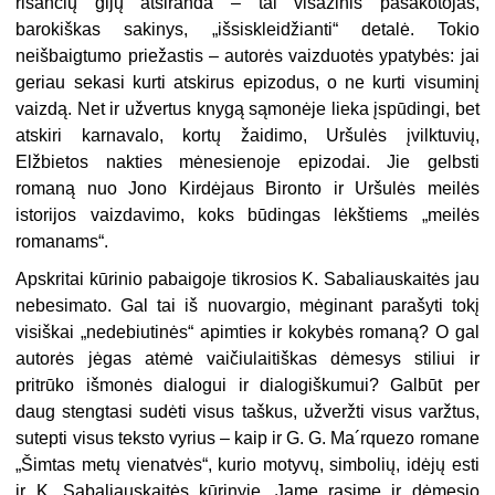
rišančių gijų atsiranda – tai visažinis pasakotojas,
barokiškas sakinys, „išsiskleidžianti“ detalė. Tokio
neišbaigtumo priežastis – autorės vaizduotės ypatybės: jai
geriau sekasi kurti atskirus epizodus, o ne kurti visuminį
vaizdą. Net ir užvertus knygą sąmonėje lieka įspūdingi, bet
atskiri karnavalo, kortų žaidimo, Uršulės įvilktuvių,
Elžbietos nakties mėnesienoje epizodai. Jie gelbsti
romaną nuo Jono Kirdėjaus Bironto ir Uršulės meilės
istorijos vaizdavimo, koks būdingas lėkštiems „meilės
romanams“.
Apskritai kūrinio pabaigoje tikrosios K. Sabaliauskaitės jau
nebesimato. Gal tai iš nuovargio, mėginant parašyti tokį
visiškai „nedebiutinės“ apimties ir kokybės romaną? O gal
autorės jėgas atėmė vaičiulaitiškas dėmesys stiliui ir
pritrūko išmonės dialogui ir dialogiškumui? Galbūt per
daug stengtasi sudėti visus taškus, užveržti visus varžtus,
sutepti visus teksto vyrius – kaip ir G. G. Ma´rquezo romane
„Šimtas metų vienatvės“, kurio motyvų, simbolių, idėjų esti
ir K. Sabaliauskaitės kūrinyje. Jame rasime ir dėmesio