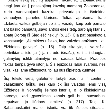
ir problemišką šaltinių aspektą. Tačiau K. Sabaliauskaitė
netgi įtraukia į pasakojimą kazokų atamaną Zolotorenką,
kurio vadovaujami kazokai prievartauja ir išniekina
vienuolyno paneles klarises. Toliau aprašoma, kaip
Elžbieta vaikus gelbėja nuo šitų vaizdų, kaip pati pamato
ant baslio pamautą „savo antros eilės tetą, garbiąją klarisių
abatę Dorotą iš Siedleščinskių“ (p. 13). Čia pat pasakotoja
konstatuoja: „Akimirkos užteko, kad vaizdas amžiams liktų
Elžbietos galvoje“ (p. 13). Taip skaitytojui vaizdžiai
perteikiama istorija (į ją nurodo išnaša), kuri turi daugiau
galimybių išlikti atmintyje nei sausas faktas. Praeities
faktas tampa gyva istorija. Šis epizodas labai svarbus, nes
visa, kas jame užfiksuota, toliau bus išplėtota kūrinyje.
Šią teksto vietą galėtume laikyti pradiniu ir centriniu
pasakojimo tašku, nes kaip tik šis vaizdas lems visą
Elžbietos ir Norvaišų šeimos istoriją, o jo išskleidimas
parodys, kad „gyvenimas kartais gali būti nuostabus,
nepaisant jo liūdnos lemties“ (p. 217). Taigi K.
Sabaliauskaitei realioji istorija yra tik išeities situacija,