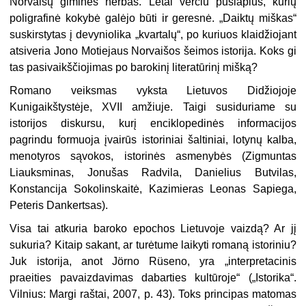
Norvaišų giminės herbas. Lėtai verčiu puslapius, kurių
poligrafinė kokybė galėjo būti ir geresnė. „Daiktų miškas“
suskirstytas į devyniolika „kvartalų“, po kuriuos klaidžiojant
atsiveria Jono Motiejaus Norvaišos šeimos istorija. Koks gi
tas pasivaikščiojimas po barokinį literatūrinį mišką?
Romano veiksmas vyksta Lietuvos Didžiojoje
Kunigaikštystėje, XVII amžiuje. Taigi susiduriame su
istorijos diskursu, kurį enciklopedinės informacijos
pagrindu formuoja įvairūs istoriniai šaltiniai, lotynų kalba,
menotyros sąvokos, istorinės asmenybės (Zigmuntas
Liauksminas, Jonušas Radvila, Danielius Butvilas,
Konstancija Sokolinskaitė, Kazimieras Leonas Sapiega,
Peteris Dankertsas).
Visa tai atkuria baroko epochos Lietuvoje vaizdą? Ar jį
sukuria? Kitaip sakant, ar turėtume laikyti romaną istoriniu?
Juk istorija, anot Jörno Rüseno, yra „interpretacinis
praeities pavaizdavimas dabarties kultūroje“ („Istorika“.
Vilnius: Margi raštai, 2007, p. 43). Toks principas matomas