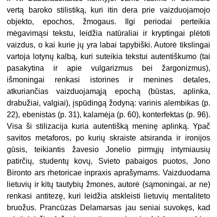
vertą baroko stilistiką, kuri itin dera prie vaizduojamojo
objekto, epochos, žmogaus. Ilgi periodai perteikia
mėgavimąsi tekstu, leidžia natūraliai ir kryptingai plėtoti
vaizdus, o kai kurie jų yra labai tapybiški. Autorė tikslingai
vartoja lotynų kalbą, kuri suteikia tekstui autentiškumo (tai
pasakytina ir apie vulgarizmus bei žargonizmus),
išmoningai renkasi istorines ir menines detales,
atkuriančias vaizduojamąją epochą (būstas, aplinka,
drabužiai, valgiai), įspūdingą žodyną: varinis alembikas (p.
22), ebenistas (p. 31), kalamėja (p. 60), konterfektas (p. 96).
Visa ši stilizacija kuria autentišką meninę aplinką. Ypač
savitos metaforos, po kurių skraiste atsiranda ir ironijos
gūsis, teikiantis žavesio Jonelio pirmųjų intymiausių
patirčių, studentų kovų, Svieto pabaigos puotos, Jono
Bironto ars rhetoricae inpraxis aprašymams. Vaizduodama
lietuvių ir kitų tautybių žmones, autorė (sąmoningai, ar ne)
renkasi antitezę, kuri leidžia atskleisti lietuvių mentaliteto
bruožus. Prancūzas Delamarsas jau seniai suvokęs, kad