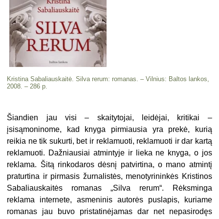
Kristina Sabaliauskaitė. Silva rerum: romanas. – Vilnius: Baltos lankos,
2008. – 286 p.
Šiandien jau visi – skaitytojai, leidėjai, kritikai –
įsisąmoninome, kad knyga pirmiausia yra prekė, kurią
reikia ne tik sukurti, bet ir reklamuoti, reklamuoti ir dar kartą
reklamuoti. Dažniausiai atmintyje ir lieka ne knyga, o jos
reklama. Šitą rinkodaros dėsnį patvirtina, o mano atmintį
praturtina ir pirmasis žurnalistės, menotyrininkės Kristinos
Sabaliauskaitės romanas „Silva rerum“. Rėksminga
reklama internete, asmeninis autorės puslapis, kuriame
romanas jau buvo pristatinėjamas dar net nepasirodęs