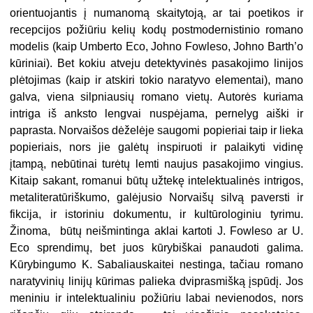
orientuojantis į numanomą skaitytoją, ar tai poetikos ir
recepcijos požiūriu kelių kodų postmodernistinio romano
modelis (kaip Umberto Eco, Johno Fowleso, Johno Barth’o
kūriniai). Bet kokiu atveju detektyvinės pasakojimo linijos
plėtojimas (kaip ir atskiri tokio naratyvo elementai), mano
galva, viena silpniausių romano vietų. Autorės kuriama
intriga iš anksto lengvai nuspėjama, pernelyg aiški ir
paprasta. Norvaišos dėželėje saugomi popieriai taip ir lieka
popieriais, nors jie galėtų inspiruoti ir palaikyti vidinę
įtampą, nebūtinai turėtų lemti naujus pasakojimo vingius.
Kitaip sakant, romanui būtų užtekę intelektualinės intrigos,
metaliteratūriškumo, galėjusio Norvaišų silvą paversti ir
fikcija, ir istoriniu dokumentu, ir kultūrologiniu tyrimu.
Žinoma, būtų neišmintinga aklai kartoti J. Fowleso ar U.
Eco sprendimų, bet juos kūrybiškai panaudoti galima.
Kūrybingumo K. Sabaliauskaitei nestinga, tačiau romano
naratyvinių linijų kūrimas palieka dviprasmišką įspūdį. Jos
meniniu ir intelektualiniu požiūriu labai nevienodos, nors