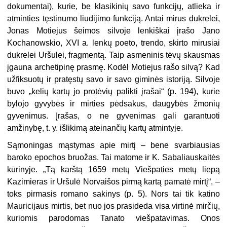
dokumentai), kurie, be klasikinių savo funkcijų, atlieka ir
atminties tęstinumo liudijimo funkciją. Antai mirus dukrelei,
Jonas Motiejus šeimos silvoje lenkiškai įrašo Jano
Kochanowskio, XVI a. lenkų poeto, trendo, skirto mirusiai
dukrelei Uršulei, fragmentą. Taip asmeninis tėvų skausmas
įgauna archetipinę prasmę. Kodėl Motiejus rašo silvą? Kad
užfiksuotų ir pratęstų savo ir savo giminės istoriją. Silvoje
buvo „kelių kartų jo protėvių palikti įrašai“ (p. 194), kurie
bylojo gyvybės ir mirties pėdsakus, daugybės žmonių
gyvenimus. Įrašas, o ne gyvenimas gali garantuoti
amžinybę, t. y. išlikimą ateinančių kartų atmintyje.
Sąmoningas mąstymas apie mirtį – bene svarbiausias
baroko epochos bruožas. Tai matome ir K. Sabaliauskaitės
kūrinyje. „Tą karštą 1659 metų Viešpaties metų liepą
Kazimieras ir Uršulė Norvaišos pirmą kartą pamatė mirtį“, –
toks pirmasis romano sakinys (p. 5). Nors tai tik katino
Mauricijaus mirtis, bet nuo jos prasideda visa virtinė mirčių,
kuriomis parodomas Tanato viešpatavimas. Onos