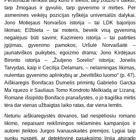
Personažai renkasi tarp kūno ir sielos, tarp žodžio ir daikto,
tarp žmogaus ir gyvulio, tarp gyvenimo ir mirties. Per
asmenines veikėjų pozicijas ryškėja universalūs dalykai.
Jono Motiejaus Norvaišos istorija – tai LDK bajorijos
likimas; Elžbieta – tai moteris, beveik visą gyvenimą
negalėjusi būti savimi; Kazimiero istorija – tai patirties
įgijimas, gyvenimo pamokos; Uršulė Norvaišaitė –
jaunatviškos puikybės, egoizmo drama; Jono Kirdėjaus
Bironto istorija – „Žiuljeno Sorelio“ istorija; Jonelis
Tarvydas, kaip ir Cecilija Delamars, – nelaimingas likimas,
nulemtas gyvenimo aplinkybių ar „beviltiško luomo“ (p. 47).
Aiškiaregis Bonifacas Durnelis primintų Gabrielio Garcķa
Ma´rquezo ir Sauliaus Tomo Kondroto Melkiadą ar Lizaną.
Romane išsipildo Bonifaco pranašystės, o jo tragiška mirtis
tėra dar vienas užbaigtas laiko ratas, dar viena lemtis.
Neturiu aiškiaregystės dovanos, tad nespėliosiu romano
likimo, nepaisant reikšmingos reklaminės kampanijos ir
autorei įteiktos Jurgos Ivanauskaitės premijos. Lygiai taip
sunku nuspėti, ar detektyvinė pasakojimo linija atsirado