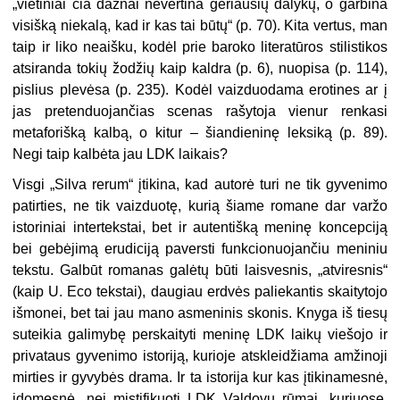
„vietiniai čia dažnai nevertina geriausių dalykų, o garbina
visišką niekalą, kad ir kas tai būtų“ (p. 70). Kita vertus, man
taip ir liko neaišku, kodėl prie baroko literatūros stilistikos
atsiranda tokių žodžių kaip kaldra (p. 6), nuopisa (p. 114),
pislius plevėsa (p. 235). Kodėl vaizduodama erotines ar į
jas pretenduojančias scenas rašytoja vienur renkasi
metaforišką kalbą, o kitur – šiandieninę leksiką (p. 89).
Negi taip kalbėta jau LDK laikais?
Visgi „Silva rerum“ įtikina, kad autorė turi ne tik gyvenimo
patirties, ne tik vaizduotę, kurią šiame romane dar varžo
istoriniai intertekstai, bet ir autentišką meninę koncepciją
bei gebėjimą erudiciją paversti funkcionuojančiu meniniu
tekstu. Galbūt romanas galėtų būti laisvesnis, „atviresnis“
(kaip U. Eco tekstai), daugiau erdvės paliekantis skaitytojo
išmonei, bet tai jau mano asmeninis skonis. Knyga iš tiesų
suteikia galimybę perskaityti meninę LDK laikų viešojo ir
privataus gyvenimo istoriją, kurioje atskleidžiama amžinoji
mirties ir gyvybės drama. Ir ta istorija kur kas įtikinamesnė,
įdomesnė, nei mistifikuoti LDK Valdovų rūmai, kuriuose,