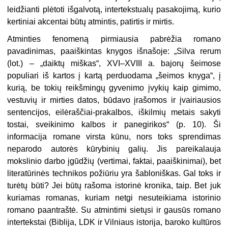
leidžianti plėtoti išgalvotą, intertekstualų pasakojimą, kurio
kertiniai akcentai būtų atmintis, patirtis ir mirtis.
Atminties fenomeną pirmiausia pabrėžia romano
pavadinimas, paaiškintas knygos išnašoje: „Silva rerum
(lot.) – „daiktų miškas“, XVI–XVIII a. bajorų šeimose
populiari iš kartos į kartą perduodama „šeimos knyga“, į
kurią, be tokių reikšmingų gyvenimo įvykių kaip gimimo,
vestuvių ir mirties datos, būdavo įrašomos ir įvairiausios
sentencijos, eilėraščiai-prakalbos, iškilmių metais sakyti
tostai, sveikinimo kalbos ir panegirikos“ (p. 10). Ši
informacija romane virsta kūnu, nors toks sprendimas
neparodo autorės kūrybinių galių. Jis pareikalauja
mokslinio darbo įgūdžių (vertimai, faktai, paaiškinimai), bet
literatūrinės technikos požiūriu yra šabloniškas. Gal toks ir
turėtų būti? Jei būtų rašoma istorinė kronika, taip. Bet juk
kuriamas romanas, kuriam netgi nesuteikiama istorinio
romano paantraštė. Su atmintimi sietųsi ir gausūs romano
intertekstai (Biblija, LDK ir Vilniaus istorija, baroko kultūros