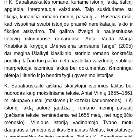
ir K. Sabaliauskaitės romane, kuriame istorinį faktą, šaltinį
apglėbia, interpretuoja vaizduotė. Taip susiduriame su
fikcija, kuriančia romano meninį pasaulį. J. Rüsenas rašė,
kad visuotinai svarbi istorijos prasmė nereikalauja fakto ir
fikcijos atskyrimo. Tai galima įžvelgti ir naujesniuose
lietuvių istoriniuose romanuose. Antai Vaida Marija
Knabikaitė knygoje „Mėnesiena tamsiame lange“ (2005)
dar mėgina išlaikyti klasikinio istorinio romano konkrečią
poetiką, tačiau tuo pačiu metu pasitelkia vaizduotę, subtiliai
interpretuoja istorinius faktus bei dokumentus, išmoningai
plėtoja Hitlerio ir jo bendražygių gyvenimo istorijas.
K. Sabaliauskaitė aiškina skaitytojui istorinius faktus bei
nuorodas kaip moksliniame tekste. Antai Vilnių 1655–1661
m. okupavo rusai (maskvėnų ir kazokų kariuomenės), ir šį
istorinį faktą autorė įaudžia į romano meninį pasaulį
(pačiame tekste neminėdama nei 1655 metų, nei rugpjūčio
mėnesio). Vilniaus istoriją vadinamojo Tvano metu
daugiausia tyrinėjo istorikas Eimantas Meilus, konstatavęs