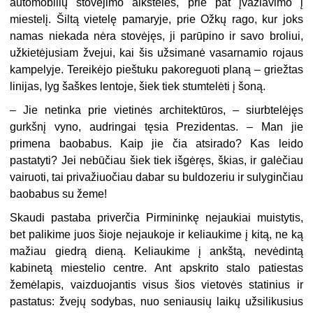
automobilių stovėjimo aikštelės, prie pat įvažiavimo į
miestelį. Šiltą vietelę pamaryje, prie Ožkų rago, kur joks
namas niekada nėra stovėjęs, ji parūpino ir savo broliui,
užkietėjusiam žvejui, kai šis užsimanė vasarnamio rojaus
kampelyje. Tereikėjo pieštuku pakoreguoti planą – griežtas
linijas, lyg šaškes lentoje, šiek tiek stumtelėti į šoną.
– Jie netinka prie vietinės architektūros, – siurbtelėjęs
gurkšnį vyno, audringai tęsia Prezidentas. – Man jie
primena baobabus. Kaip jie čia atsirado? Kas leido
pastatyti? Jei nebūčiau šiek tiek išgėręs, škias, ir galėčiau
vairuoti, tai privažiuočiau dabar su buldozeriu ir sulyginčiau
baobabus su žeme!
Skaudi pastaba priverčia Pirmininkę nejaukiai muistytis,
bet palikime juos šioje nejaukoje ir keliaukime į kitą, ne ką
mažiau giedrą dieną. Keliaukime į ankštą, nevėdintą
kabinetą miestelio centre. Ant apskrito stalo patiestas
žemėlapis, vaizduojantis visus šios vietovės statinius ir
pastatus: žvejų sodybas, nuo seniausių laikų užsilikusius