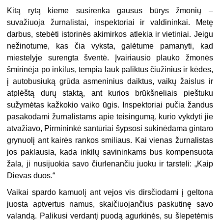
Kitą rytą kieme susirenka gausus būrys žmonių –
suvažiuoja žurnalistai, inspektoriai ir valdininkai. Metę
darbus, stebėti istorinės akimirkos atlekia ir vietiniai. Jeigu
nežinotume, kas čia vyksta, galėtume pamanyti, kad
miestelyje surengta šventė. Įvairiausio plauko žmonės
šmirinėja po inkilus, tempia lauk paliktus čiužinius ir kėdes,
į autobusiuką grūda asmeninius daiktus, vaikų žaislus ir
atplėštą durų staktą, ant kurios brūkšneliais pieštuku
sužymėtas kažkokio vaiko ūgis. Inspektoriai pučia žandus
pasakodami žurnalistams apie teisingumą, kurio vykdyti jie
atvažiavo, Pirmininkė santūriai šypsosi sukinėdama gintaro
grynuolį ant kairės rankos smiliaus. Kai vienas žurnalistas
jos paklausia, kada inkilų savininkams bus kompensuota
žala, ji nusijuokia savo čiurlenančiu juoku ir tarsteli: „Kaip
Dievas duos.“
Vaikai spardo kamuolį ant vejos vis dirsčiodami į geltona
juosta aptvertus namus, skaičiuojančius paskutinę savo
valandą. Palikusi verdantį puodą agurkinės, su šlepetėmis