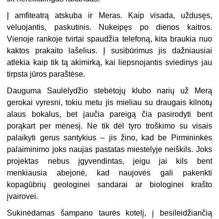
Į amfiteatrą atskuba ir Meras. Kaip visada, uždusęs,
vėluojantis, paskutinis. Nukeipęs po dienos kaitros.
Vienoje rankoje tvirtai spaudžia telefoną, kita braukia nuo
kaktos prakaito lašelius. Į susibūrimus jis dažniausiai
atlekia kaip tik tą akimirką, kai liepsnojantis sviedinys jau
tirpsta jūros paraštėse.
Dauguma Saulėlydžio stebėtojų klubo narių už Merą
gerokai vyresni, tokiu metu jis mieliau su draugais kilnotų
alaus bokalus, bet jaučia pareigą čia pasirodyti bent
porąkart per mėnesį. Ne tik dėl tyro troškimo su visais
palaikyti gerus santykius – jis žino, kad be Pirmininkės
palaiminimo joks naujas pastatas miestelyje neiškils. Joks
projektas nebus įgyvendintas, jeigu jai kils bent
menkiausia abejonė, kad naujovės gali pakenkti
kopagūbrių geologinei sandarai ar biologinei krašto
įvairovei.
Sukinėdamas šampano taurės kotelį, į besileidžiančią