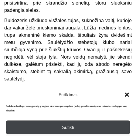
prisitvirtina prie skrandžio sienelių, storu sluoksniu
padengia sielas.
Buldozeris užkliudo visžales tujas, suknežina valtį, kurioje
dar vakar žėlė prieskoniniai augalai. Lūžta medinės lentos,
trupa akmeninė kiemo skalda, šipuliais žyra dvidešimt
metų gyvenimo. Saulėlydžio stebėtojų klubo nariai
siurbčioja vyną prie šiukšlių krūvos. Ovacijų ir pašnekesių
negirdėti, vėl stoja tyla. Nors veidų nematyti, jie skendi
dulkėse, galėtum prisiekti, kad jų oda atrodo neregėto
skaistumo, stebint tą sakralią akimirką, gražiausią savo
saulėlydį.
Sutikimas
Siekdami teikti geriausią patirtį, įrenginio informacijai saugoti ir (arba) pasiekti naudojame tokias technologijas kaip
slapukus.
Sutikti
Apie mus
Redakcija
Prenumerata