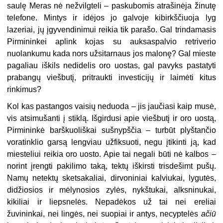
saulę Meras nė nežvilgteli – paskubomis atrašinėja žinutę
telefone. Mintys ir idėjos jo galvoje kibirkščiuoja lyg
lazeriai, jų įgyvendinimui reikia tik parašo. Gal trindamasis
Pirmininkei aplink kojas su auksaspalvio retriverio
nuolankumu kada nors užsitarnaus jos malonę? Gal mieste
pagaliau iškils nedidelis oro uostas, gal pavyks pastatyti
prabangų viešbutį, pritraukti investicijų ir laimėti kitus
rinkimus?
Kol kas pastangos vaisių neduoda – jis jaučiasi kaip musė,
vis atsimušanti į stiklą. Išgirdusi apie viešbutį ir oro uostą,
Pirmininkė barškuoliškai sušnypščia – turbūt plyštančio
voratinklio garsą lengviau užfiksuoti, negu įtikinti ją, kad
miesteliui reikia oro uosto. Apie tai negali būti nė kalbos –
norint įrengti pakilimo taką, tektų iškirsti trisdešimt pušų.
Namų netektų sketsakaliai, dirvoniniai kalviukai, lygutės,
didžiosios ir mėlynosios zylės, nykštukai, alksninukai,
kikiliai ir liepsnelės. Nepadėkos už tai nei ereliai
žuvininkai, nei lingės, nei suopiai ir antys, necyptelės
ačiū