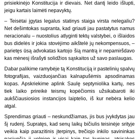
prisiekinėjo Konstitucija ir dievais. Net dantį leido išlupti,
jeigu kartais laimėti nepavyktų.
– Teisėtai įgytas legalus statinys staiga virsta nelegaliu?
Net dešimtokas supranta, kad griauti jau pastatytus namus
neracionalu – nuostolius atlyginti tektų valstybei, o išlaidos
bus didelės ir jokia stovėjimo aikštelė jų nekompensuos, –
parietęs ūsą advokatas kartojo šią mantrą ir nepamiršdavo
kas mėnesį išrašyti solidžios sąskaitos už savo paslaugas.
Dabar palikime ramybėje tą Konstituciją ir pastelinių spalvų
fotografijas, vaizduojančias kalnapušėmis apsodinamas
kopas. Apskriekime aplink Saulę septyniolika kartų, nes
tiek laiko prireikė teismų kopėčiomis užsikabaroti iki
aukščiausiosios instancijos laiptelio, iš kur nebėra kelio
atgal.
Sprendimas griauti – neskundžiamas, jis bus įvykdytas jau
šį rudenį. Supratęs, kad senų laikų bičiulis teisinėje srityje
veikia kaip parazitinis įterpinys, trečiojo inkilo savininkas
pasiunčia jį velniop ir visai kaip tas kunigas, atsisakęs