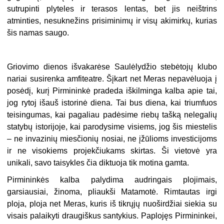
sutrupinti plyteles ir terasos lentas, bet jis neištrins
atminties, nesuknežins prisiminimų ir visų akimirkų, kurias
šis namas saugo.
Griovimo dienos išvakarėse Saulėlydžio stebėtojų klubo
nariai susirenka amfiteatre. Šįkart net Meras nepavėluoja į
posėdį, kurį Pirmininkė pradeda iškilminga kalba apie tai,
jog rytoj išauš istorinė diena. Tai bus diena, kai triumfuos
teisingumas, kai pagaliau padėsime riebų tašką nelegalių
statybų istorijoje, kai parodysime visiems, jog šis miestelis
– ne invazinių miesčionių nosiai, ne įžūlioms investicijoms
ir ne visokiems projekčiukams skirtas. Ši vietovė yra
unikali, savo taisykles čia diktuoja tik motina gamta.
Pirmininkės kalba palydima audringais plojimais,
garsiausiai, žinoma, pliaukši Matamotė. Rimtautas irgi
ploja, ploja net Meras, kuris iš tikrųjų nuoširdžiai siekia su
visais palaikyti draugiškus santykius. Paplojęs Pirmininkei,