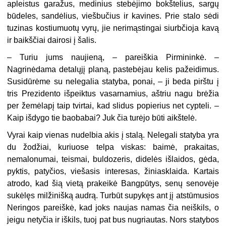
apleistus garažus, medinius stebėjimo bokštelius, sargų
būdeles, sandėlius, viešbučius ir kavines. Prie stalo sėdi
tuzinas kostiumuotų vyrų, jie nerimąstingai siurbčioja kavą
ir baikščiai dairosi į šalis.
– Turiu jums naujieną, – pareiškia Pirmininkė. –
Nagrinėdama detalųjį planą, pastebėjau kelis pažeidimus.
Susidūrėme su nelegalia statyba, ponai, – ji beda pirštu į
tris Prezidento išpeiktus vasarnamius, aštriu nagu brėžia
per žemėlapį taip tvirtai, kad slidus popierius net cypteli. –
Kaip išdygo tie baobabai? Juk čia turėjo būti aikštelė.
Vyrai kaip vienas nudelbia akis į stalą. Nelegali statyba yra
du žodžiai, kuriuose telpa viskas: baimė, prakaitas,
nemalonumai, teismai, buldozeris, didelės išlaidos, gėda,
pyktis, patyčios, viešasis interesas, žiniasklaida. Kartais
atrodo, kad šią vietą prakeikė Bangpūtys, senų senovėje
sukėlęs milžinišką audrą. Turbūt supykęs ant jį atstūmusios
Neringos pareiškė, kad joks naujas namas čia neiškils, o
jeigu netyčia ir iškils, tuoj pat bus nugriautas. Nors statybos