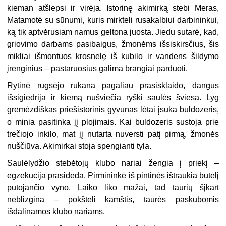
kieman atšlepsi ir virėja. Istorinę akimirką stebi Meras,
Matamotė su sūnumi, kuris mirkteli rusakalbiui darbininkui,
ką tik aptvėrusiam namus geltona juosta. Jiedu sutarė, kad,
griovimo darbams pasibaigus, žmonėms išsiskirsčius, šis
mikliai išmontuos krosnelę iš kubilo ir vandens šildymo
įrenginius – pastaruosius galima brangiai parduoti.
Rytinė rugsėjo rūkana pagaliau prasisklaido, dangus
išsigiedrija ir kiemą nušviečia ryški saulės šviesa. Lyg
gremėzdiškas priešistorinis gyvūnas lėtai įsuka buldozeris,
o minia pasitinka jį plojimais. Kai buldozeris sustoja prie
trečiojo inkilo, mat jį nutarta nuversti patį pirmą, žmonės
nuščiūva. Akimirkai stoja spengianti tyla.
Saulėlydžio stebėtojų klubo nariai žengia į priekį –
egzekucija prasideda. Pirmininkė iš pintinės ištraukia butelį
putojančio vyno. Laiko liko mažai, tad taurių šįkart
neblizgina – pokšteli kamštis, taurės paskubomis
išdalinamos klubo nariams.