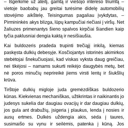
– Išgerkime už ateitį, gamtą ir viešojo intereso triumfą –
vietoje baobabų jau greitai turėsime didelę automobilių
stovėjimo aikštelę. Teisingumas pagaliau įvykdytas, –
Pirmininkės akys blizga, lūpų kampučiai riečiasi į viršų. Net
žaliuzes primenantys šieno spalvos kirpčiai šiandien kaip
tyčia paklusniai dengia kaktą ir nesišiaušia.
Kai buldozeris pradeda trupinti trečiąjį inkilą, kiemas
paskęsta dulkių debesyje. Kosčiojantys istorinės akimirkos
stebėtojai šnekučiuojasi, kad viskas vyksta daug greičiau,
nei tikėjosi – namams sukurti reikėjo daugybės metų, bet
nė poros minučių neprireikė jiems virsti lentų ir šiukšlių
krūva.
Tirštoje dulkių migloje juda gremėzdiškas buldozerio
kūnas. Kiekvienas mechaniškas, užtikrintas ir naikinantis jo
judesys sukelia dar daugiau ovacijų ir dar daugiau dulkių,
jos gula ant drabužių, įsigeria į plaukus, lenda į nosies ir
ausų ertmes. Dulkės uždengia akis, sėda į taures,
susimaišo su vynu ir seilėmis, patenka į kūną. Jos