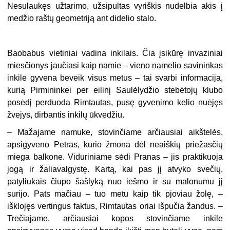
Nesulaukęs užtarimo, užsipultas vyriškis nudelbia akis į
medžio raštų geometriją ant didelio stalo.
Baobabus vietiniai vadina inkilais. Čia įsikūrę invaziniai
miesčionys jaučiasi kaip namie – vieno namelio savininkas
inkile gyvena beveik visus metus – tai svarbi informacija,
kurią Pirmininkei per eilinį Saulėlydžio stebėtojų klubo
posėdį perduoda Rimtautas, pusę gyvenimo kelio nuėjęs
žvejys, dirbantis inkilų ūkvedžiu.
– Mažajame namuke, stovinčiame arčiausiai aikštelės,
apsigyveno Petras, kurio žmona dėl neaiškių priežasčių
miega balkone. Viduriniame sėdi Pranas – jis praktikuoja
jogą ir žaliavalgystę. Kartą, kai pas jį atvyko svečių,
patyliukais čiupo šašlyką nuo iešmo ir su malonumu jį
surijo. Pats mačiau – tuo metu kaip tik pjoviau žolę, –
išklojęs vertingus faktus, Rimtautas oriai išpučia žandus. –
Trečiajame, arčiausiai kopos stovinčiame inkile