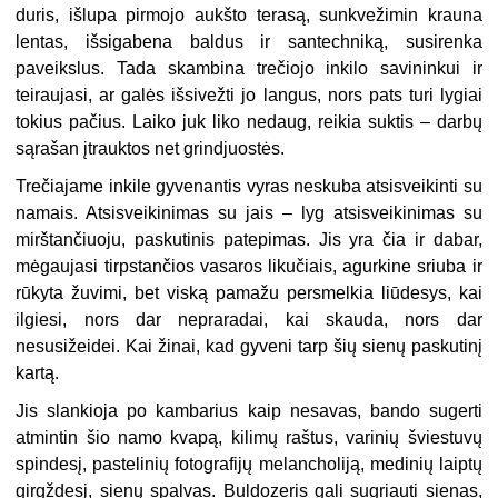
duris, išlupa pirmojo aukšto terasą, sunkvežimin krauna
lentas, išsigabena baldus ir santechniką, susirenka
paveikslus. Tada skambina trečiojo inkilo savininkui ir
teiraujasi, ar galės išsivežti jo langus, nors pats turi lygiai
tokius pačius. Laiko juk liko nedaug, reikia suktis – darbų
sąrašan įtrauktos net grindjuostės.
Trečiajame inkile gyvenantis vyras neskuba atsisveikinti su
namais. Atsisveikinimas su jais – lyg atsisveikinimas su
mirštančiuoju, paskutinis patepimas. Jis yra čia ir dabar,
mėgaujasi tirpstančios vasaros likučiais, agurkine sriuba ir
rūkyta žuvimi, bet viską pamažu persmelkia liūdesys, kai
ilgiesi, nors dar nepraradai, kai skauda, nors dar
nesusižeidei. Kai žinai, kad gyveni tarp šių sienų paskutinį
kartą.
Jis slankioja po kambarius kaip nesavas, bando sugerti
atmintin šio namo kvapą, kilimų raštus, varinių šviestuvų
spindesį, pastelinių fotografijų melancholiją, medinių laiptų
girgždesį, sienų spalvas. Buldozeris gali sugriauti sienas,