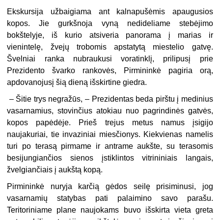
Ekskursija užbaigiama ant kalnapušėmis apaugusios
kopos. Jie gurkšnoja vyną nedideliame stebėjimo
bokštelyje, iš kurio atsiveria panorama į marias ir
vienintelę, žvejų trobomis apstatytą miestelio gatvę.
Švelniai ranka nubraukusi voratinklį, prilipusį prie
Prezidento švarko rankovės, Pirmininkė pagiria orą,
apdovanojusį šią dieną išskirtine giedra.
– Šitie trys negražūs, – Prezidentas beda pirštu į medinius
vasarnamius, stovinčius atokiau nuo pagrindinės gatvės,
kopos papėdėje. Prieš trejus metus namus įsigijo
naujakuriai, tie invaziniai miesčionys. Kiekvienas namelis
turi po terasą pirmame ir antrame aukšte, su terasomis
besijungiančios sienos įstiklintos vitrininiais langais,
žvelgiančiais į aukštą kopą.
Pirmininkė nuryja karčią gėdos seilę prisiminusi, jog
vasarnamių statybas pati palaimino savo parašu.
Teritoriniame plane naujokams buvo išskirta vieta greta