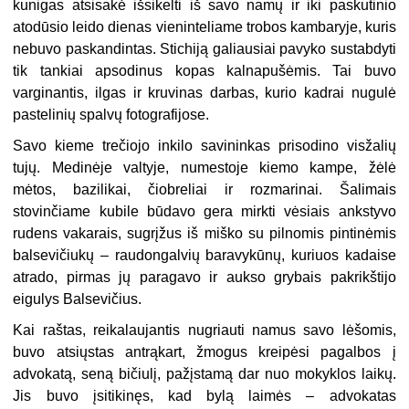
kunigas atsisakė išsikelti iš savo namų ir iki paskutinio
atodūsio leido dienas vieninteliame trobos kambaryje, kuris
nebuvo paskandintas. Stichiją galiausiai pavyko sustabdyti
tik tankiai apsodinus kopas kalnapušėmis. Tai buvo
varginantis, ilgas ir kruvinas darbas, kurio kadrai nugulė
pastelinių spalvų fotografijose.
Savo kieme trečiojo inkilo savininkas prisodino visžalių
tujų. Medinėje valtyje, numestoje kiemo kampe, žėlė
mėtos, bazilikai, čiobreliai ir rozmarinai. Šalimais
stovinčiame kubile būdavo gera mirkti vėsiais ankstyvo
rudens vakarais, sugrįžus iš miško su pilnomis pintinėmis
balsevičiukų – raudongalvių baravykūnų, kuriuos kadaise
atrado, pirmas jų paragavo ir aukso grybais pakrikštijo
eigulys Balsevičius.
Kai raštas, reikalaujantis nugriauti namus savo lėšomis,
buvo atsiųstas antrąkart, žmogus kreipėsi pagalbos į
advokatą, seną bičiulį, pažįstamą dar nuo mokyklos laikų.
Jis buvo įsitikinęs, kad bylą laimės – advokatas