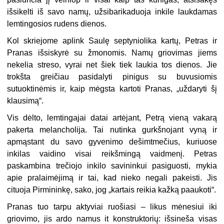
išsikelti iš savo namų, užsibarikaduoja inkile laukdamas
lemtingosios rudens dienos.
Kol skriejome aplink Saulę septyniolika kartų, Petras ir
Pranas išsiskyrė su žmonomis. Namų griovimas jiems
nekelia streso, vyrai net šiek tiek laukia tos dienos. Jie
trokšta greičiau pasidalyti pinigus su buvusiomis
sutuoktinėmis ir, kaip mėgsta kartoti Pranas, „uždaryti šį
klausimą“.
Vis dėlto, lemtingajai datai artėjant, Petrą vieną vakarą
pakerta melancholija. Tai nutinka gurkšnojant vyną ir
apmąstant du savo gyvenimo dešimtmečius, kuriuose
inkilas vaidino visai reikšmingą vaidmenį. Petras
paskambina trečiojo inkilo savininkui pasiguosti, mykia
apie pralaimėjimą ir tai, kad nieko negali pakeisti. Jis
cituoja Pirmininkę, sako, jog „kartais reikia kažką paaukoti“.
Pranas tuo tarpu aktyviai ruošiasi – likus mėnesiui iki
griovimo, jis ardo namus it konstruktorių: išsineša visas