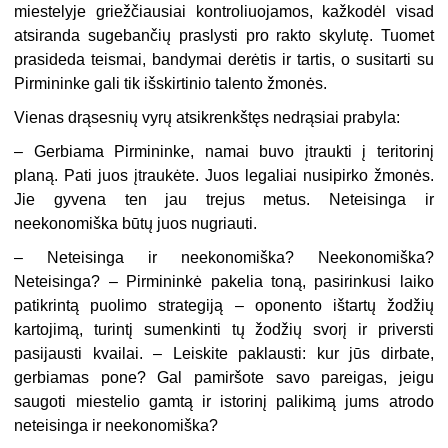
miestelyje griežčiausiai kontroliuojamos, kažkodėl visad
atsiranda sugebančių praslysti pro rakto skylutę. Tuomet
prasideda teismai, bandymai derėtis ir tartis, o susitarti su
Pirmininke gali tik išskirtinio talento žmonės.
Vienas drąsesnių vyrų atsikrenkštęs nedrąsiai prabyla:
– Gerbiama Pirmininke, namai buvo įtraukti į teritorinį
planą. Pati juos įtraukėte. Juos legaliai nusipirko žmonės.
Jie gyvena ten jau trejus metus. Neteisinga ir
neekonomiška būtų juos nugriauti.
– Neteisinga ir neekonomiška? Neekonomiška?
Neteisinga? – Pirmininkė pakelia toną, pasirinkusi laiko
patikrintą puolimo strategiją – oponento ištartų žodžių
kartojimą, turintį sumenkinti tų žodžių svorį ir priversti
pasijausti kvailai. – Leiskite paklausti: kur jūs dirbate,
gerbiamas pone? Gal pamiršote savo pareigas, jeigu
saugoti miestelio gamtą ir istorinį palikimą jums atrodo
neteisinga ir neekonomiška?