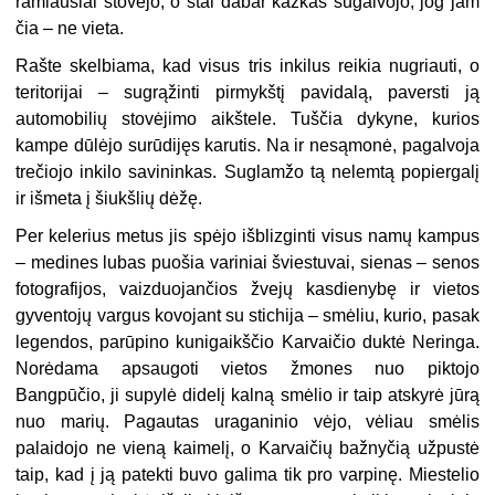
ramiausiai stovėjo, o štai dabar kažkas sugalvojo, jog jam
čia – ne vieta.
Rašte skelbiama, kad visus tris inkilus reikia nugriauti, o
teritorijai – sugrąžinti pirmykštį pavidalą, paversti ją
automobilių stovėjimo aikštele. Tuščia dykyne, kurios
kampe dūlėjo surūdijęs karutis. Na ir nesąmonė, pagalvoja
trečiojo inkilo savininkas. Suglamžo tą nelemtą popiergalį
ir išmeta į šiukšlių dėžę.
Per kelerius metus jis spėjo išblizginti visus namų kampus
– medines lubas puošia variniai šviestuvai, sienas – senos
fotografijos, vaizduojančios žvejų kasdienybę ir vietos
gyventojų vargus kovojant su stichija – smėliu, kurio, pasak
legendos, parūpino kunigaikščio Karvaičio duktė Neringa.
Norėdama apsaugoti vietos žmones nuo piktojo
Bangpūčio, ji supylė didelį kalną smėlio ir taip atskyrė jūrą
nuo marių. Pagautas uraganinio vėjo, vėliau smėlis
palaidojo ne vieną kaimelį, o Karvaičių bažnyčią užpustė
taip, kad į ją patekti buvo galima tik pro varpinę. Miestelio