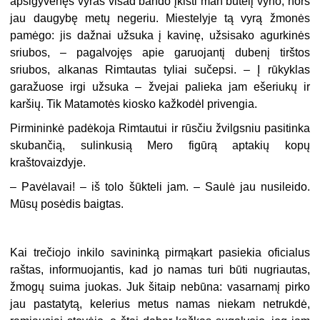
apsigyvenęs vyras visad bando įkišti man butelį vyno, nors
jau daugybę metų negeriu. Miestelyje tą vyrą žmonės
pamėgo: jis dažnai užsuka į kavinę, užsisako agurkinės
sriubos, – pagalvojęs apie garuojantį dubenį tirštos
sriubos, alkanas Rimtautas tyliai sučepsi. – Į rūkyklas
garažuose irgi užsuka – žvejai palieka jam ešeriukų ir
karšių. Tik Matamotės kiosko kažkodėl privengia.
Pirmininkė padėkoja Rimtautui ir rūsčiu žvilgsniu pasitinka
skubančią, sulinkusią Mero figūrą aptakių kopų
kraštovaizdyje.
– Pavėlavai! – iš tolo šūkteli jam. – Saulė jau nusileido.
Mūsų posėdis baigtas.
Kai trečiojo inkilo savininką pirmąkart pasiekia oficialus
raštas, informuojantis, kad jo namas turi būti nugriautas,
žmogų suima juokas. Juk šitaip nebūna: vasarnamį pirko
jau pastatytą, kelerius metus namas niekam netrukdė,