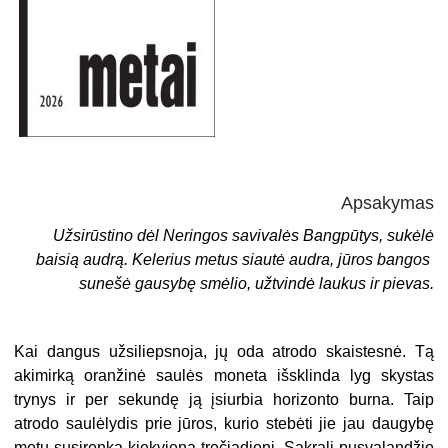
Apsakymas
Užsirūstino dėl Neringos savivalės Bangpūtys, sukėlė
baisią audrą. Kelerius metus siautė audra, jūros bangos
sunešė gausybę smėlio, užtvindė laukus ir pievas.
Kai dangus užsiliepsnoja, jų oda atrodo skaistesnė. Tą
akimirką oranžinė saulės moneta išsklinda lyg skystas
trynys ir per sekundę ją įsiurbia horizonto burna. Taip
atrodo saulėlydis prie jūros, kurio stebėti jie jau daugybę
metų susirenka kiekvieną trečiadienį. Sakrali pusvalandžio