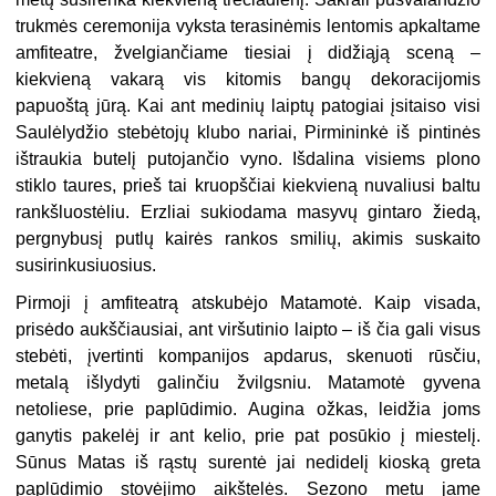
trukmės ceremonija vyksta terasinėmis lentomis apkaltame
amfiteatre, žvelgiančiame tiesiai į didžiąją sceną –
kiekvieną vakarą vis kitomis bangų dekoracijomis
papuoštą jūrą. Kai ant medinių laiptų patogiai įsitaiso visi
Saulėlydžio stebėtojų klubo nariai, Pirmininkė iš pintinės
ištraukia butelį putojančio vyno. Išdalina visiems plono
stiklo taures, prieš tai kruopščiai kiekvieną nuvaliusi baltu
rankšluostėliu. Erzliai sukiodama masyvų gintaro žiedą,
pergnybusį putlų kairės rankos smilių, akimis suskaito
susirinkusiuosius.
Pirmoji į amfiteatrą atskubėjo Matamotė. Kaip visada,
prisėdo aukščiausiai, ant viršutinio laipto – iš čia gali visus
stebėti, įvertinti kompanijos apdarus, skenuoti rūsčiu,
metalą išlydyti galinčiu žvilgsniu. Matamotė gyvena
netoliese, prie paplūdimio. Augina ožkas, leidžia joms
ganytis pakelėj ir ant kelio, prie pat posūkio į miestelį.
Sūnus Matas iš rąstų surentė jai nedidelį kioską greta
paplūdimio stovėjimo aikštelės. Sezono metu jame