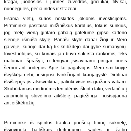
kragai, juodosios ir jūrinės žuvėdros, griciukai, tilvikai,
nuodėgulės, pečialindos ir strazdai.
Esama vietų, kurios neskirtos jokioms investicijoms.
Pirmininkė pasitaiso milžiniškus karolius, tokius sunkius,
jog metę vieną gintaro gabalą galėtume gipso kartono
sienoje išmušti skylę. Panaši skylė dabar žioji ir Mero
galvoje, kurioje dar ką tik knibždėjo daugybė sumanymų.
Investuotojus, su kuriais jau buvo sukirsta rankomis, teks
maloniai išprašyti, o lengvai įsisavinami pinigai nueis
šernui ant uodegos. Apie tai pagalvojus, Mero smilkinyje
išryškėja riebi, prisirpusi, tvinkčiojanti kraujagyslė. Dirbtinai
išsišiepęs jis atsisveikina, palinki visiems gražaus vakaro.
Skubėdamas medinėmis lentutėmis išklotu taku, vedančiu į
automobilių stovėjimo aikštelę, pagiežingai nusispjauna
ant erškėtrožių.
Pirmininkė iš spintos traukia puošnią lininę suknelę,
išsiuvinėtą baltiškais derlingumo, saulės ir žaibo