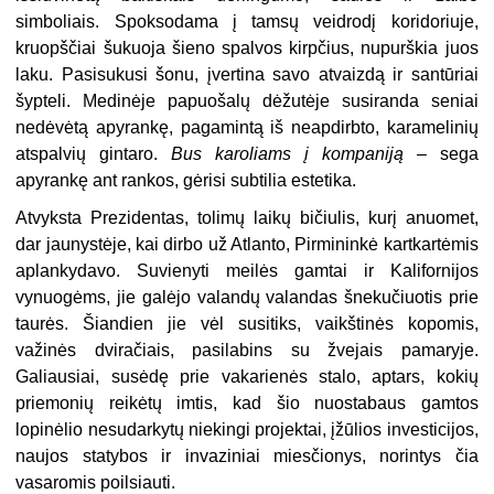
simboliais. Spoksodama į tamsų veidrodį koridoriuje,
kruopščiai šukuoja šieno spalvos kirpčius, nupurškia juos
laku. Pasisukusi šonu, įvertina savo atvaizdą ir santūriai
šypteli. Medinėje papuošalų dėžutėje susiranda seniai
nedėvėtą apyrankę, pagamintą iš neapdirbto, karamelinių
atspalvių gintaro.
Bus karoliams į kompaniją
– sega
apyrankę ant rankos, gėrisi subtilia estetika.
Atvyksta Prezidentas, tolimų laikų bičiulis, kurį anuomet,
dar jaunystėje, kai dirbo už Atlanto, Pirmininkė kartkartėmis
aplankydavo. Suvienyti meilės gamtai ir Kalifornijos
vynuogėms, jie galėjo valandų valandas šnekučiuotis prie
taurės. Šiandien jie vėl susitiks, vaikštinės kopomis,
važinės dviračiais, pasilabins su žvejais pamaryje.
Galiausiai, susėdę prie vakarienės stalo, aptars, kokių
priemonių reikėtų imtis, kad šio nuostabaus gamtos
lopinėlio nesudarkytų niekingi projektai, įžūlios investicijos,
naujos statybos ir invaziniai miesčionys, norintys čia
vasaromis poilsiauti.