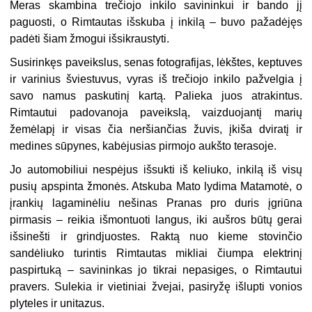
Meras skambina trečiojo inkilo savininkui ir bando jį
paguosti, o Rimtautas išskuba į inkilą – buvo pažadėjęs
padėti šiam žmogui išsikraustyti.
Susirinkęs paveikslus, senas fotografijas, lėkštes, keptuves
ir varinius šviestuvus, vyras iš trečiojo inkilo pažvelgia į
savo namus paskutinį kartą. Palieka juos atrakintus.
Rimtautui padovanoja paveikslą, vaizduojantį marių
žemėlapį ir visas čia neršiančias žuvis, įkiša dviratį ir
medines sūpynes, kabėjusias pirmojo aukšto terasoje.
Jo automobiliui nespėjus išsukti iš keliuko, inkilą iš visų
pusių apspinta žmonės. Atskuba Mato lydima Matamotė, o
įrankių lagaminėliu nešinas Pranas pro duris įgriūna
pirmasis – reikia išmontuoti langus, iki aušros būtų gerai
išsinešti ir grindjuostes. Raktą nuo kieme stovinčio
sandėliuko turintis Rimtautas mikliai čiumpa elektrinį
paspirtuką – savininkas jo tikrai nepasiges, o Rimtautui
pravers. Sulekia ir vietiniai žvejai, pasiryžę išlupti vonios
plyteles ir unitazus.