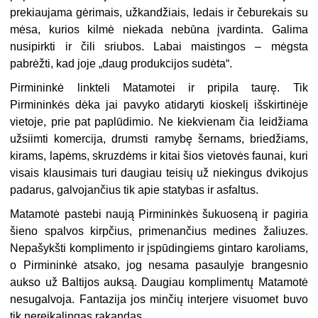
prekiaujama gėrimais, užkandžiais, ledais ir čeburekais su
mėsa, kurios kilmė niekada nebūna įvardinta. Galima
nusipirkti ir čili sriubos. Labai maistingos – mėgsta
pabrėžti, kad joje „daug produkcijos sudėta“.
Pirmininkė linkteli Matamotei ir pripila taurę. Tik
Pirmininkės dėka jai pavyko atidaryti kioskelį išskirtinėje
vietoje, prie pat paplūdimio. Ne kiekvienam čia leidžiama
užsiimti komercija, drumsti ramybę šernams, briedžiams,
kirams, lapėms, skruzdėms ir kitai šios vietovės faunai, kuri
visais klausimais turi daugiau teisių už niekingus dvikojus
padarus, galvojančius tik apie statybas ir asfaltus.
Matamotė pastebi naują Pirmininkės šukuoseną ir pagiria
šieno spalvos kirpčius, primenančius medines žaliuzes.
Nepašykšti komplimento ir įspūdingiems gintaro karoliams,
o Pirmininkė atsako, jog nesama pasaulyje brangesnio
aukso už Baltijos auksą. Daugiau komplimentų Matamotė
nesugalvoja. Fantazija jos minčių interjere visuomet buvo
tik nereikalingas rakandas.