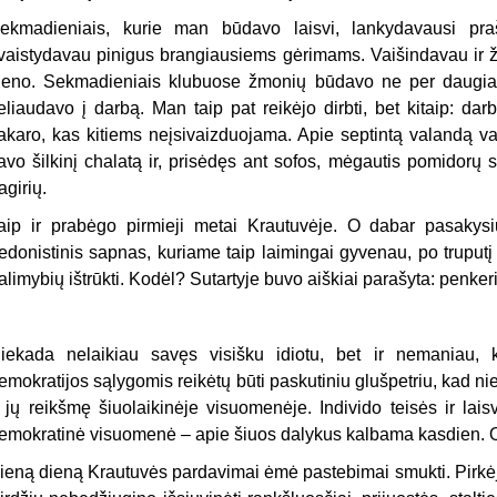
ekmadieniais, kurie man būdavo laisvi, lankydavausi pra
vaistydavau pinigus brangiausiems gėrimams. Vaišindavau ir ž
ieno. Sekmadieniais klubuose žmonių būdavo ne per daugiausi
eliaudavo į darbą. Man taip pat reikėjo dirbti, bet kitaip: darb
akaro, kas kitiems neįsivaizduojama. Apie septintą valandą vakar
avo šilkinį chalatą ir, prisėdęs ant sofos, mėgautis pomidorų s
agirių.
aip ir prabėgo pirmieji metai Krautuvėje. O dabar pasakysiu
edonistinis sapnas, kuriame taip laimingai gyvenau, po truputį 
alimybių ištrūkti. Kodėl? Sutartyje buvo aiškiai parašyta: penker
iekada nelaikiau savęs visišku idiotu, bet ir nemaniau, k
emokratijos sąlygomis reikėtų būti paskutiniu glušpetriu, kad 
r jų reikšmę šiuolaikinėje visuomenėje. Individo teisės ir laisv
emokratinė visuomenė – apie šiuos dalykus kalbama kasdien. O k
ieną dieną Krautuvės pardavimai ėmė pastebimai smukti. Pirkėjų s