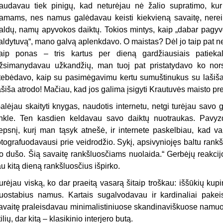
audavau tiek pinigų, kad neturėjau nė žalio supratimo, kur 
amams, nes namus galėdavau keisti kiekvieną savaitę, nereik
aldų, namų apyvokos daiktų. Tokios mintys, kaip „dabar pagyven
aldytuvą“, mano galvą aplenkdavo. O maistas? Dėl jo taip pat 
aip ponas – tris kartus per dieną gardžiausiais patieka
žsimanydavau užkandžių, man tuoj pat pristatydavo ko nors 
tebėdavo, kaip su pasimėgavimu kertu sumuštinukus su lašiša.
ašiša atrodo! Mačiau, kad jos galima įsigyti Krautuvės maisto pre
alėjau skaityti knygas, naudotis internetu, netgi turėjau savo
inkle. Ten kasdien keldavau savo daiktų nuotraukas. Pavyzdž
epsnį, kurį man tąsyk atnešė, ir internete paskelbiau, kad vak
otografuodavausi prie veidrodžio. Sykį, apsivyniojęs baltu rankš
o dušo. Šią savaitę rankšluosčiams nuolaida.“ Gerbėjų reakcijo
au kitą dieną rankšluosčius išpirko.
urėjau viską, ko dar praeitą vasarą šitaip troškau: iššūkių kupi
uostabius namus. Kartais sugalvodavau ir kardinaliai pak
avaitę praleisdavau minimalistiniuose skandinaviškuose namuos
tilių, dar kitą – klasikinio interjero butą.