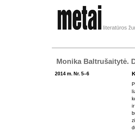
literatūros žu
Monika Baltrušaitytė. 
K
2014 m. Nr. 5–6
P
l
k
i
b
z
d