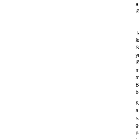
a
i
T
š
S
y
i
m
a
B
b
K
a
r
g
p