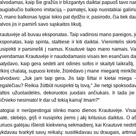
alvodamas, kaip šie gražūs ir blizgantys daiktai papuoš tavo n
augiabučio balkono imitaciją – pamatęs, kaip nuostabiai galima j
O, mano balkonas lygiai tokio pat dydžio ir, pasirodo, čia tiek da
alvos jis ir pamirš savo sąskaitos likutį.
rautuvėje aš buvau eksponatas. Taip vadinosi mano pareigos, įra
ksponatas, kaip spinta, staltiesė ir kiti daiktai. Vienintelis 
usipirkti ir parsinešti į namus. Krautuvė tapo mano namais. Vaid
yvendamas Krautuvėje ir naudodamasis visais ten esančiais dai
atydavo, kaip gera sėdėti ant odinės sofos ir skaityti laikraštį, 
ilkinį chalatą, supuosi krėsle, žiūrėdavo į mane miegantį minkšt
alvodavo: „Juk jam taip gera. Jis taip šiltai ir kietai miega 
egalėčiau? Reikia žūtbūt nusipirkti tą lovą.“ Jie netgi spokso
altos užuolaidėlės, dekoruotos juodais ančiukais. Ir tada jie
ičnieko nesimato! Ir dar už tokią kainą! Imam?“
atogiai ir nerūpestingai slinko mano dienos Krautuvėje. Vis
atė, stebėjo, grįš ir nusipirks jiems į akį kritusius daiktus. O
uriuos galėjau išleisti kiekvieną sekmadienį, kai Krautuvė nedi
ykdavau tvarkyti savų reikalų: susitikdavau su draugais, artima