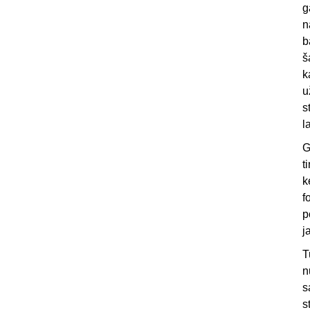
g
n
b
š
k
u
s
l
G
t
k
f
p
j
T
n
s
s