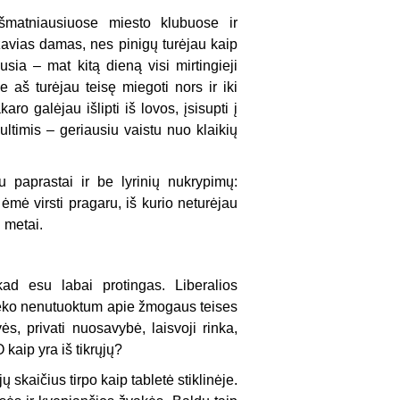
šmatniausiuose miesto klubuose ir
avias damas, nes pinigų turėjau kaip
a – mat kitą dieną visi mirtingieji
e aš turėjau teisę miegoti nors ir iki
o galėjau išlipti iš lovos, įsisupti į
ultimis – geriausiu vaistu nuo klaikių
 paprastai ir be lyrinių nukrypimų:
ėmė virsti pragaru, iš kurio neturėjau
i metai.
ad esu labai protingas. Liberalios
nieko nenutuoktum apie žmogaus teises
ės, privati nuosavybė, laisvoji rinka,
aip yra iš tikrųjų?
kaičius tirpo kaip tabletė stiklinėje.