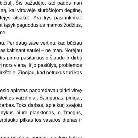
bičiulį. Šis pažadėjo, kad padės man
rtą, kai virtuvėje siurbčiojom degtinę,
ėjęs atsakė: „Yra trys pasirinkimai:
, bet tąsyk paguodusius mamos žodžius,
me.
škau. Per daug save vertinu, kad būčiau
mas kaitinant saulei – ne man. Norėjau
is pirmo pasitaikiusio šiaudo ir dirbti
urį nors vieną iš jo pasiūlytų problemos
irkštėlė. Žinojau, kad netrukus turi kas
iūdesio apimtas panorėdavau pirkti virvę
eities vaizdiniai. Šampanas, pinigai,
darbas. Toks darbas, apie kurį svajotų
e nykus biuro planktonas, o žmogus,
plaukti pilkas tos vasaros dienas ir
rie pėsčiųjų perėjos, sustojo baltas