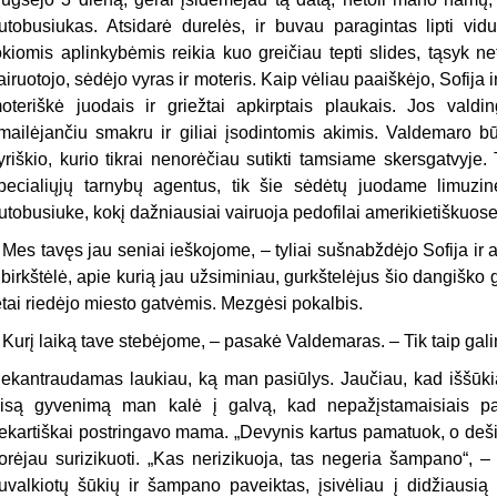
utobusiukas. Atsidarė durelės, ir buvau paragintas lipti vi
okiomis aplinkybėmis reikia kuo greičiau tepti slides, tąsyk net
airuotojo, sėdėjo vyras ir moteris. Kaip vėliau paaiškėjo, Sofij
oteriškė juodais ir griežtai apkirptais plaukais. Jos val
mailėjančiu smakru ir giliai įsodintomis akimis. Valdemaro bū
yriškio, kurio tikrai nenorėčiau sutikti tamsiame skersgatvyj
pecialiųjų tarnybų agentus, tik šie sėdėtų juodame limuzi
utobusiuke, kokį dažniausiai vairuoja pedofilai amerikietiškuose
–
Mes tavęs jau seniai ieškojome, – tyliai sušnabždėjo Sofija ir 
ibirkštėlė, apie kurią jau užsiminiau, gurkštelėjus šio dangiško
ėtai riedėjo miesto gatvėmis. Mezgėsi pokalbis.
–
Kurį laiką tave stebėjome, – pasakė Valdemaras. – Tik taip gali
ekantraudamas laukiau, ką man pasiūlys. Jaučiau, kad iššūkiai
isą gyvenimą man kalė į galvą, kad nepažįstamaisiais pasi
ekartiškai postringavo mama. „Devynis kartus pamatuok, o dešimtą
orėjau surizikuoti. „Kas nerizikuoja, tas negeria šampano“, – 
uvalkiotų šūkių ir šampano paveiktas, įsivėliau į didžiaus