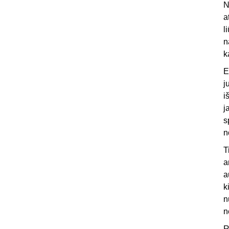
N
a
l
n
k
E
j
i
j
s
n
T
a
a
k
n
n
R