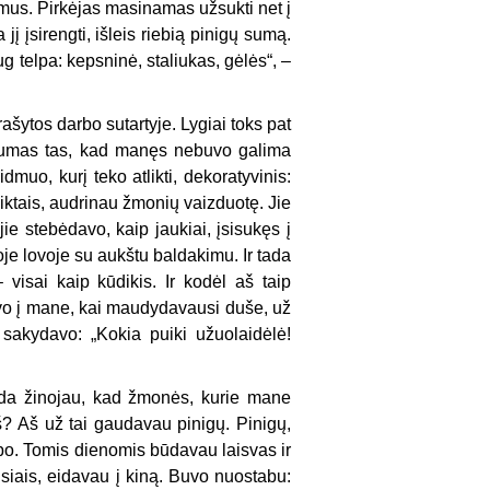
amus. Pirkėjas masinamas užsukti net į
į įsirengti, išleis riebią pinigų sumą.
ug telpa: kepsninė, staliukas, gėlės“, –
šytos darbo sutartyje. Lygiai toks pat
skirtumas tas, kad manęs nebuvo galima
muo, kurį teko atlikti, dekoratyvinis:
ktais, audrinau žmonių vaizduotę. Jie
jie stebėdavo, kaip jaukiai, įsisukęs į
oje lovoje su aukštu baldakimu. Ir tada
– visai kaip kūdikis. Ir kodėl aš taip
davo į mane, kai maudydavausi duše, už
 sakydavo: „Kokia puiki užuolaidėlė!
ada žinojau, kad žmonės, kurie mane
 aš? Aš už tai gaudavau pinigų. Pinigų,
rbo. Tomis dienomis būdavau laisvas ir
isiais, eidavau į kiną. Buvo nuostabu: