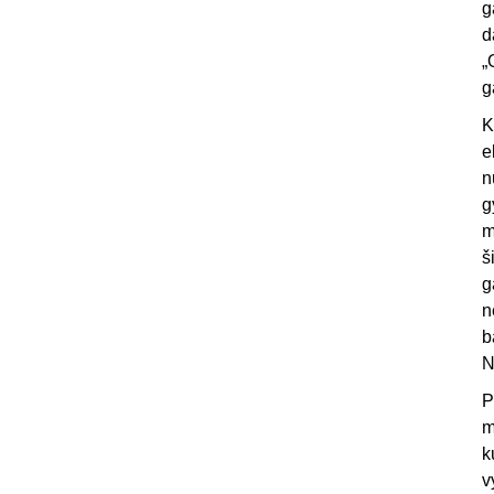
g
d
„
g
K
e
n
g
m
š
g
n
b
N
P
m
k
v