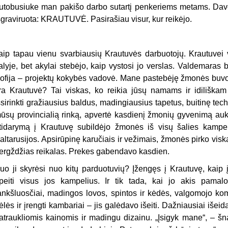
utobusiuke man pakišo darbo sutartį penkeriems metams. Davė i
šgraviruota: KRAUTUVĖ. Pasirašiau visur, kur reikėjo.
aip tapau vienu svarbiausių Krautuvės darbuotojų. Krautuvei
alyje, bet akylai stebėjo, kaip vystosi jo verslas. Valdemara
ofija – projektų kokybės vadovė. Mane pastebėję žmonės buvo k
ra Krautuvė? Tai viskas, ko reikia jūsų namams ir idiliška
šsirinkti gražiausius baldus, madingiausius tapetus, buitinę tec
ūsų provincialią rinką, apvertė kasdienį žmonių gyvenimą au
tidarymą į Krautuvę subildėjo žmonės iš visų šalies kampelių.
altarusijos. Apsirūpinę karučiais ir vežimais, žmonės pirko viską
ergždžias reikalas. Prekes gabendavo kasdien.
uo ji skyrėsi nuo kitų parduotuvių? Įžengęs į Krautuvę, kaip į
peiti visus jos kampelius. Ir tik tada, kai jo akis pama
ankšluosčiai, madingos lovos, spintos ir kėdės, valgomojo komp
ėlės ir įrengti kambariai – jis galėdavo išeiti. Dažniausiai išei
atraukliomis kainomis ir madingu dizainu. „Įsigyk mane“, – šn