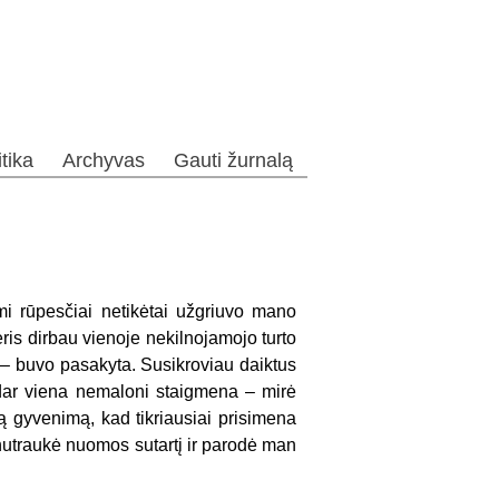
itika
Archyvas
Gauti žurnalą
i rūpesčiai netikėtai užgriuvo mano
ris dirbau vienoje nekilnojamojo turto
“, – buvo pasakyta. Susikroviau daiktus
 dar viena nemaloni staigmena – mirė
ą gyvenimą, kad tikriausiai prisimena
 nutraukė nuomos sutartį ir parodė man