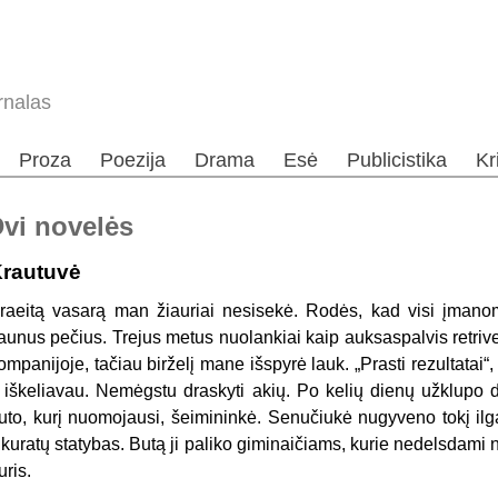
rnalas
Proza
Poezija
Drama
Esė
Publicistika
Kr
Dvi novelės
rautuvė
raeitą vasarą man žiauriai nesisekė. Rodės, kad visi įmanom
iaunus pečius. Trejus metus nuolankiai kaip auksaspalvis retrive
ompanijoje, tačiau birželį mane išspyrė lauk. „Prasti rezultatai
r iškeliavau. Nemėgstu draskyti akių. Po kelių dienų užklupo
uto, kurį nuomojausi, šeimininkė. Senučiukė nugyveno tokį ilg
ikuratų statybas. Butą ji paliko giminaičiams, kurie nedelsdami
uris.