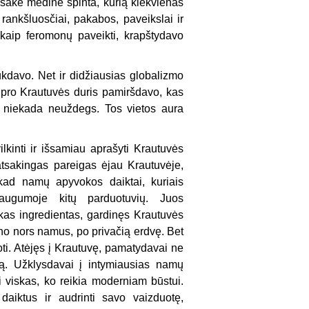
 sakė medinė spinta, kurią kiekvienas
rankšluosčiai, pakabos, paveikslai ir
kaip feromonų paveikti, krapštydavo
sukdavo. Net ir didžiausias globalizmo
 pro Krautuvės duris pamiršdavo, kas
ai niekada neuždegs. Tos vietos aura
lkinti ir išsamiau aprašyti Krautuvės
atsakingas pareigas ėjau Krautuvėje,
 kad namų apyvokos daiktai, kuriais
daugumoje kitų parduotuvių. Juos
kas ingredientas, gardinęs Krautuvės
eno nors namus, po privačią erdvę. Bet
oti. Atėjęs į Krautuvę, pamatydavai ne
ą. Užklysdavai į intymiausias namų
 viskas, ko reikia moderniam būstui.
daiktus ir audrinti savo vaizduotę,