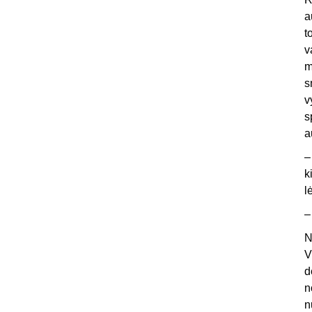
a
t
v
m
s
v
s
a
k
l
N
V
d
n
n