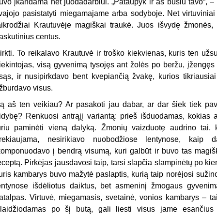
uvo įkandama net juodadarbiui. „Pataupyk ir aš būsiu tavo“, –
vajojo pasistatyti miegamajame arba sodyboje. Net virtuviniai 
aikrodžiai Krautuvėje magiškai traukė. Juos išvydę žmonės, 
askutinius centus.
irkti. To reikalavo Krautuvė ir troško kiekvienas, kuris ten už
iekintojas, visą gyvenimą tysojęs ant žolės po beržu, įžengęs
sąs, ir nusipirkdavo bent kvepiančią žvakę, kurios tikriausi
žburdavo visus.
ą aš ten veikiau? Ar pasakoti jau dabar, ar dar šiek tiek pavi
idybę? Renkuosi antrąjį variantą: prieš išduodamas, kokias 
uriu paminėti vieną dalyką. Žmonių vaizduotę audrino tai,
rekiaujama, nesirikiavo nuobodžiose lentynose, kaip 
komponuodavo į bendrą visumą, kuri galbūt ir buvo tas magiš
eceptą. Pirkėjas jausdavosi taip, tarsi slapčia slampinėtų po ki
uris kambarys buvo mažytė paslaptis, kurią taip norėjosi sužin
entynose išdėliotus daiktus, bet asmeninį žmogaus gyvenim
atalpas. Virtuvė, miegamasis, svetainė, vonios kambarys – tai
laidžiodamas po šį butą, gali liesti visus jame esančius 