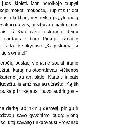
juos išleisti. Man nereikėjo taupyti
ėjo mokėti mokesčių, rūpintis ir dėl
siu kukliau, nes reikia įsigyti naują
nesukau galvos, nes buvau maitinamas
lais iš Krautuvės restorano. Jeigu
gardaus iš baro. Pirkėjai išsižioję
 Tada jie sakydavo: „Kaip skaniai ta
kių skyriuje!“
 gerbėjų puslapį viename socialiniame
iui, kartą nufotografavau vištienos
arienė jau ant stalo. Kartais ir pats
luosčiu, įsiamžinau su užrašu: „Ką tik
s, kaip ir tikėjausi, buvo audringos –
ną darbą, aplinkinių dėmesį, pinigų ir
eisdavau savo gyvenimo būdą: vieną
e, kitą savaitę rinkdavausi Provanso