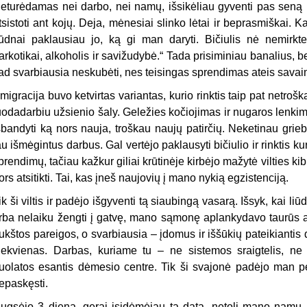
eturėdamas nei darbo, nei namų, išsikėliau gyventi pas seną 
tsistoti ant kojų. Deja, mėnesiai slinko lėtai ir beprasmiškai. Ka
iūdnai paklausiau jo, ką gi man daryti. Bičiulis nė nemirktel
arkotikai, alkoholis ir savižudybė.“ Tada prisiminiau banalius
ad svarbiausia neskubėti, nes teisingas sprendimas ateis savai
migracija buvo ketvirtas variantas, kurio rinktis taip pat netro
uodadarbiu užsienio šaly. Geležies kočiojimas ir nugaros lenki
šbandyti ką nors nauja, troškau naujų patirčių. Neketinau griebt
au išmėgintus darbus. Gal vertėjo paklausyti bičiulio ir rinktis k
prendimų, tačiau kažkur giliai krūtinėje kirbėjo mažytė vilties kib
ors atsitikti. Tai, kas įneš naujovių į mano nykią egzistenciją.
ik ši viltis ir padėjo išgyventi tą siaubingą vasarą. Išsyk, kai l
rba nelaiku žengti į gatvę, mano sąmonę aplankydavo taurūs at
ukštos pareigos, o svarbiausia – įdomus ir iššūkių pateikiantis 
iekvienas. Darbas, kuriame tu – ne sistemos sraigtelis, n
uolatos esantis dėmesio centre. Tik ši svajonė padėjo man per
epaskęsti.
ugsėjo 3 dieną, gerai įsidėmėjau tą datą, netoli mano namų, p