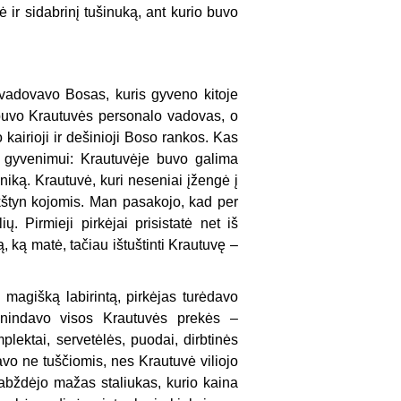
r sidabrinį tušinuką, ant kurio buvo
 vadovavo Bosas, kuris gyveno kitoje
s buvo Krautuvės personalo vadovas, o
airioji ir dešinioji Boso rankos. Kas
m gyvenimui: Krautuvėje buvo galima
hniką. Krautuvė, kuri neseniai įžengė į
kštyn kojomis. Man pasakojo, kad per
 Pirmieji pirkėjai prisistatė net iš
, ką matė, tačiau ištuštinti Krautuvę –
 magišką labirintą, pirkėjas turėdavo
lonindavo visos Krautuvės prekės –
lektai, servetėlės, puodai, dirbtinės
davo ne tuščiomis, nes Krautuvė viliojo
abždėjo mažas staliukas, kurio kaina