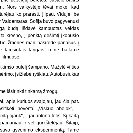
dun. Nors vaikystėje tėvai mokė, kad
urėjau ko prarasti. Įlipau. Viduje, be
a ir Valdemaras. Sofija buvo pagyvenusi
dingą būdą išdavė kampuotas veidas
ta kresno, į penktą dešimtį įkopusio
e. Tie žmonės man pasirodė panašūs į
ne tamsintais langais, o ne baltame
 filmuose.
atkimšo butelį šampano. Mažytė vilties
 gėrimo, įsižiebė ryškiau. Autobusiukas
me išsirinkti tinkamą žmogų.
, apie kuriuos svajojau, jau čia pat.
tikėti neverta. „Viskuo abejok“, –
 pjauk“, – jai antrino tėtis. Šį kartą
pamaniau ir vėl gurkštelėjau. Šitaip,
ią savo gyvenimo eksperimentą. Tame