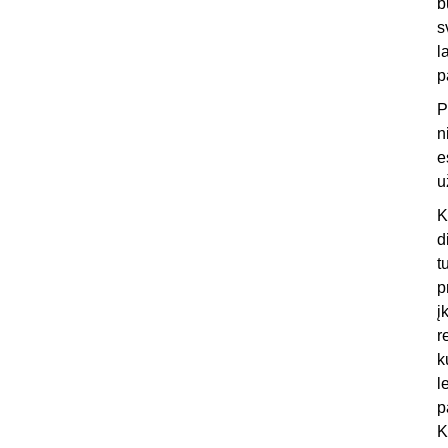
b
s
l
p
P
n
e
u
K
d
t
p
į
r
k
l
p
K