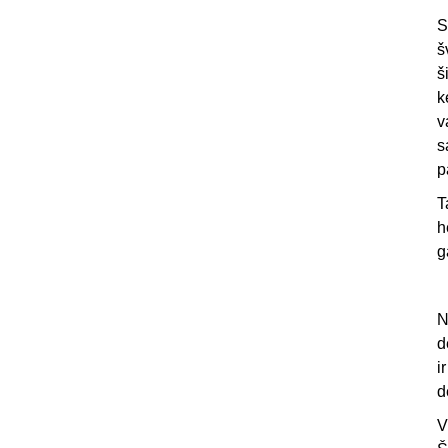
S
š
š
k
v
s
p
T
h
g
N
d
i
d
V