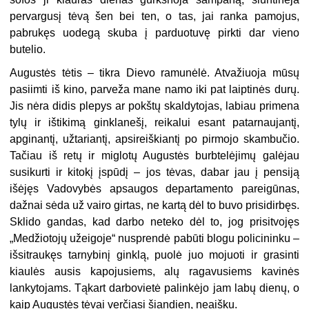
pervargusį tėvą šen bei ten, o tas, jai ranka pamojus,
pabrukęs uodegą skuba į parduotuvę pirkti dar vieno
butelio.
Augustės tėtis – tikra Dievo ramunėlė. Atvažiuoja mūsų
pasiimti iš kino, parveža mane namo iki pat laiptinės durų.
Jis nėra didis plepys ar pokštų skaldytojas, labiau primena
tylų ir ištikimą ginklanešį, reikalui esant patarnaujantį,
apginantį, užtariantį, apsireiškiantį po pirmojo skambučio.
Tačiau iš retų ir miglotų Augustės burbtelėjimų galėjau
susikurti ir kitokį įspūdį – jos tėvas, dabar jau į pensiją
išėjęs Vadovybės apsaugos departamento pareigūnas,
dažnai sėda už vairo girtas, ne kartą dėl to buvo prisidirbęs.
Sklido gandas, kad darbo neteko dėl to, jog prisitvojęs
„Medžiotojų užeigoje“ nusprendė pabūti blogu policininku –
išsitraukęs tarnybinį ginklą, puolė juo mojuoti ir grasinti
kiaulės ausis kapojusiems, alų ragavusiems kavinės
lankytojams. Tąkart darbovietė palinkėjo jam labų dienų, o
kaip Augustės tėvai verčiasi šiandien, neaišku.