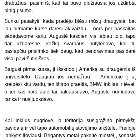
drabužius, pasimirš, kad tai buvo didžiausia jos uždirbta
pinigų suma.
Sunku pasakyti, kada pradėjo blėsti mūsų draugystė, bet
jau pirmame kurse darėsi akivaizdu – nors per paskaitas
sėdėdavome kartu, Augustė kasdien vis labiau tolo, tapo
dar uždaresnė, kažką svarbaus nutylėdavo, kol tų
paslapčių prisirinko tiek daug, kad bendravimas pasidarė
visai paviršutiniškas.
Baigusi pirmą kursą, ji išskrido į Ameriką su draugėmis iš
universiteto. Daugiau jos nemačiau – Amerikoje į ją
kreipėsi kitu vardu, ten ištirpo praeitis, BMW, inkilas ir tėvai,
o jei kas nors apie tai paklausdavo, Augustė numodavo
ranka ir nusijuokdavo.
Kai inkilus nugriovė, o teritorija susigrąžino pirmykštį
pavidalą ir vėl tapo automobilių stovėjimo aikštele, Preiloje
lankytis lioviausi. Bėgantys metai pakeitė miestelį, senasis