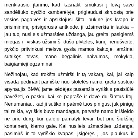
menkiausio įtarimo, kad kasnakt, smukusi į lovą savo
sandėliuko dydžio kambarėlyje, priglaudusi skruostą prie
vėsios pagalvės ir apsiklojusi šilta, pūkine jos kvapo ir
prisiminimų prisigėrusia antklode, ji užsimerkia ir laukia –
jau tuoj nusileis užmaršties uždanga, jau greitai pasiglemš
miegas ir viskas užsimirš: dušo plytelės, kurių nenušveitė,
pykčio pritvinkusi melsva gysla mamos kaktoje, amžinai
sutrikęs tėvas, mano begalinis naivumas, mokykla,
baigiamieji egzaminai.
Nežinojau, kad trokšta užmiršti ir tą vakarą, kai, jai kaip
visada pėdinant pamiške nuo stotelės namo, greta sustojo
apynaujis BMW, jame sėdėjęs pusamžis vyriškis pasisiūlė
pavėžėti, o paskui kai ko paprašė ir davė du šimtus litų.
Nenumaniau, kad ji sutiko ir paėmė tuos pinigus, juk pinigų
tai reikia, vyriškis buvo mandagus, parvežė namo ir išleido
ne prie durų, kur galėjo pamatyti tėvai, bet prie šiukšlių
konteinerių kiemo gale. Kai nusileis užmaršties uždanga,
pasimirš ir to vyriškio kvapas, įsigėręs į jos plaukus ir