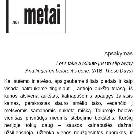
Apsakymas
Let’s take a minute just to slip away
And linger on before it’s gone
.
(ATB,
These Days
)
Kai sutemo ir atvėso, apsigaubėme šiltais pledais ir kaip
visada patraukėme tinginiauti į antrojo aukšto terasą, iš
kurios atsiveria aukštas, kalnapušėmis apaugęs žaliasis
kalnas, perskrostas siauro smėlio tako, vedančio į
melsvomis samanomis nuklotą mišką. Tolumoje bolavo
vienišas prisnūdęs medinis stebėjimo bokštelis. Kuršių
nerijoje tokių daug – sausos kalnapušės dažnai
užsiliepsnoja, užtenka vienos neužgesintos nuorūkos, ir