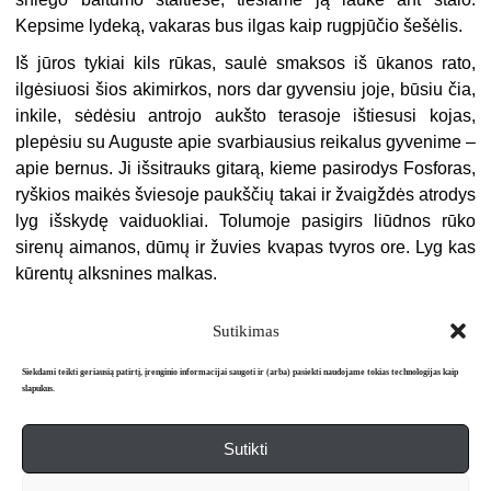
Kepsime lydeką, vakaras bus ilgas kaip rugpjūčio šešėlis.
Iš jūros tykiai kils rūkas, saulė smaksos iš ūkanos rato,
ilgėsiuosi šios akimirkos, nors dar gyvensiu joje, būsiu čia,
inkile, sėdėsiu antrojo aukšto terasoje ištiesusi kojas,
plepėsiu su Auguste apie svarbiausius reikalus gyvenime –
apie bernus. Ji išsitrauks gitarą, kieme pasirodys Fosforas,
ryškios maikės šviesoje paukščių takai ir žvaigždės atrodys
lyg išskydę vaiduokliai. Tolumoje pasigirs liūdnos rūko
sirenų aimanos, dūmų ir žuvies kvapas tvyros ore. Lyg kas
kūrentų alksnines malkas.
Sutikimas
Siekdami teikti geriausią patirtį, įrenginio informacijai saugoti ir (arba) pasiekti naudojame tokias technologijas kaip
slapukus.
Sutikti
Apie mus
Redakcija
Prenumerata