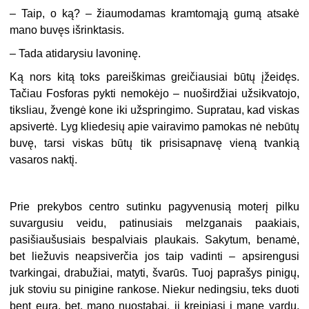
–
Taip, o ką? – žiaumodamas kramtomąją gumą atsakė
mano buvęs išrinktasis.
–
Tada atidarysiu lavoninę.
Ką nors kitą toks pareiškimas greičiausiai būtų įžeidęs.
Tačiau Fosforas pykti nemokėjo – nuoširdžiai užsikvatojo,
tiksliau, žvengė kone iki užspringimo. Supratau, kad viskas
apsivertė. Lyg kliedesių apie vairavimo pamokas nė nebūtų
buvę, tarsi viskas būtų tik prisisapnavę vieną tvankią
vasaros naktį.
Prie prekybos centro sutinku pagyvenusią moterį pilku
suvargusiu veidu, patinusiais melzganais paakiais,
pasišiaušusiais bespalviais plaukais. Sakytum, benamė,
bet liežuvis neapsiverčia jos taip vadinti – apsirengusi
tvarkingai, drabužiai, matyti, švarūs. Tuoj paprašys pinigų,
juk stoviu su pinigine rankose. Niekur nedingsiu, teks duoti
bent eurą, bet, mano nuostabai, ji kreipiasi į mane vardu,