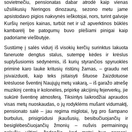
sovietmečiu, pensionatas dabar atrodė kaip vienas
užsilikusių Neringos dinozaurų, sezono metu jame
apsistodavo pigios nakvynės ieškotojai, nors, turint galvoje
Kuršių nerijos kainas, turbūt net ir už apverktinos būklės
kambarėlį be patogumų buvo plėšiami pinigai kaip
padoriame viešbutyje.
Sustūmę į salės vidurį iš visokių kerčių surinktus lakuota
faneruote dengtus stalus, sutempę kėdes ir krėslus
suplyšusiomis sėdynėmis, iš kurių styrančios spyruoklės
priminė karo lauke kritusių ristūnų žarnas, – graudu net
įsivaizduoti, kaip teks įsitaisyti šituose žaizdotuose
krėsluose šventinį Naujųjų metų vakarą, – iš garažo atnešę
muzikinį centrą ir kolonėles, pripirkę akcijinių fejerverkų, jie
sukūrė šventinę atmosferą. Tiksintys laikrodžiai apraudos
visas metų nuoskaudas, o jų rodyklėms mušant vidurnaktį,
pensionato salė – jau regima miglotai, lyg pro šampano
burbulus, prisigrūdusi įkaušusių, besibučiuojančių ir
besiglėbesčiuojančių žmonių – nušvis permainingų