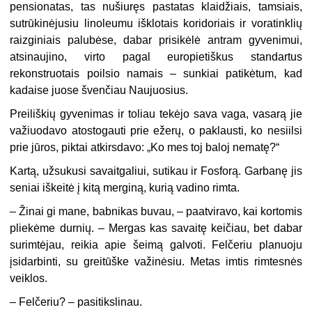
pensionatas, tas nušiuręs pastatas klaidžiais, tamsiais,
sutrūkinėjusiu linoleumu išklotais koridoriais ir voratinklių
raizginiais palubėse, dabar prisikėlė antram gyvenimui,
atsinaujino, virto pagal europietiškus standartus
rekonstruotais poilsio namais – sunkiai patikėtum, kad
kadaise juose švenčiau Naujuosius.
Preiliškių gyvenimas ir toliau tekėjo sava vaga, vasarą jie
važiuodavo atostogauti prie ežerų, o paklausti, ko nesiilsi
prie jūros, piktai atkirsdavo: „Ko mes toj baloj nematę?“
Kartą, užsukusi savaitgaliui, sutikau ir Fosforą. Garbanę jis
seniai iškeitė į kitą merginą, kurią vadino rimta.
–
Žinai gi mane, babnikas buvau, – paatviravo, kai kortomis
pliekėme durnių. – Mergas kas savaitę keičiau, bet dabar
surimtėjau, reikia apie šeimą galvoti. Felčeriu planuoju
įsidarbinti, su greitūške važinėsiu. Metas imtis rimtesnės
veiklos.
–
Felčeriu? – pasitikslinau.