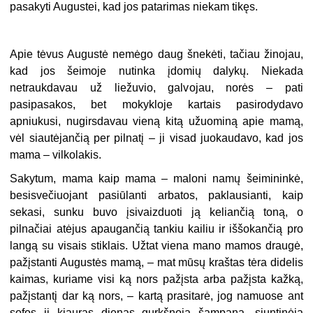
pasakyti Augustei, kad jos patarimas niekam tikęs.
Apie tėvus Augustė nemėgo daug šnekėti, tačiau žinojau,
kad jos šeimoje nutinka įdomių dalykų. Niekada
netraukdavau už liežuvio, galvojau, norės – pati
pasipasakos, bet mokykloje kartais pasirodydavo
apniukusi, nugirsdavau vieną kitą užuominą apie mamą,
vėl siautėjančią per pilnatį – ji visad juokaudavo, kad jos
mama – vilkolakis.
Sakytum, mama kaip mama – maloni namų šeimininkė,
besisvečiuojant pasiūlanti arbatos, paklausianti, kaip
sekasi, sunku buvo įsivaizduoti ją keliančią toną, o
pilnačiai atėjus apaugančią tankiu kailiu ir iššokančią pro
langą su visais stiklais. Užtat viena mano mamos draugė,
pažįstanti Augustės mamą, – mat mūsų kraštas tėra didelis
kaimas, kuriame visi ką nors pažįsta arba pažįsta kažką,
pažįstantį dar ką nors, – kartą prasitarė, jog namuose ant
sofos ji kiauras dienas gurkšnoja šampaną, siuntinėja