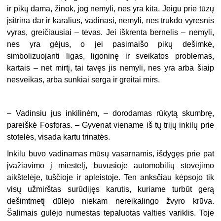
ir pikų dama, žinok, jog nemyli, nes yra kita. Jeigu prie tūzų
įsitrina dar ir karalius, vadinasi, nemyli, nes trukdo vyresnis
vyras, greičiausiai – tėvas. Jei iškrenta bernelis – nemyli,
nes yra gėjus, o jei pasimaišo pikų dešimkė,
simbolizuojanti ligas, ligoninę ir sveikatos problemas,
kartais – net mirtį, tai tavęs jis nemyli, nes yra arba šiaip
nesveikas, arba sunkiai serga ir greitai mirs.
–
Vadinsiu jus inkilinėm, – dorodamas rūkytą skumbrę,
pareiškė Fosforas. – Gyvenat viename iš tų trijų inkilų prie
stotelės, visada kartu trinatės.
Inkilu buvo vadinamas mūsų vasarnamis, išdygęs prie pat
įvažiavimo į miestelį, buvusioje automobilių stovėjimo
aikštelėje, tuščioje ir apleistoje. Ten anksčiau kėpsojo tik
visų užmirštas surūdijęs karutis, kuriame turbūt gerą
dešimtmetį dūlėjo niekam nereikalingo žvyro krūva.
Šalimais gulėjo numestas tepaluotas valties variklis. Toje