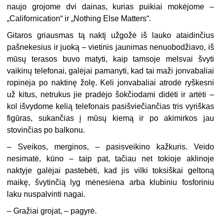
naujo grojome dvi dainas, kurias puikiai mokėjome –
„Californication“ ir „Nothing Else Matters“.
Gitaros griausmas tą naktį užgožė iš lauko ataidinčius
pašnekesius ir juoką – vietinis jaunimas nenuobodžiavo, iš
mūsų terasos buvo matyti, kaip tamsoje melsvai švyti
vaikinų telefonai, galėjai pamanyti, kad tai maži jonvabaliai
ropinėja po naktinę žolę. Keli jonvabaliai atrodė ryškesni
už kitus, netrukus jie pradėjo šokčiodami didėti ir artėti –
kol išvydome kelią telefonais pasišviečiančias tris vyriškas
figūras, sukančias į mūsų kiemą ir po akimirkos jau
stovinčias po balkonu.
–
Sveikos, merginos, – pasisveikino kažkuris. Veido
nesimatė, kūno – taip pat, tačiau net tokioje aklinoje
naktyje galėjai pastebėti, kad jis vilki toksiškai geltoną
maikę, švytinčią lyg mėnesiena arba klubiniu fosforiniu
laku nuspalvinti nagai.
–
Gražiai grojat, – pagyrė.