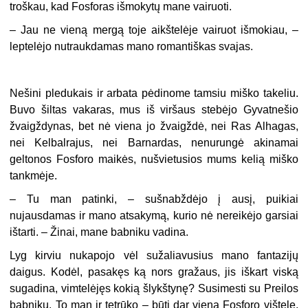
troškau, kad Fosforas išmokytų mane vairuoti.
–
Jau ne vieną mergą toje aikštelėje vairuot išmokiau, –
leptelėjo nutraukdamas mano romantiškas svajas.
Nešini pledukais ir arbata pėdinome tamsiu miško takeliu.
Buvo šiltas vakaras, mus iš viršaus stebėjo Gyvatnešio
žvaigždynas, bet nė viena jo žvaigždė, nei Ras Alhagas,
nei Kelbalrajus, nei Barnardas, nenurungė akinamai
geltonos Fosforo maikės, nušvietusios mums kelią miško
tankmėje.
–
Tu man patinki, – sušnabždėjo į ausį, puikiai
nujausdamas ir mano atsakymą, kurio nė nereikėjo garsiai
ištarti. – Žinai, mane babniku vadina.
Lyg kirviu nukapojo vėl sužaliavusius mano fantazijų
daigus. Kodėl, pasakęs ką nors gražaus, jis iškart viską
sugadina, vimtelėjęs kokią šlykštynę? Susimesti su Preilos
babniku. To man ir tetrūko – būti dar viena Fosforo vištele,