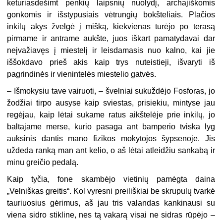
keturiasdešimt penkių laipsnių nuolydį, archajiškomis
gonkomis ir išstypusiais vėtrungių bokšteliais. Plačios
inkilų akys žvelgė į mišką, kiekvienas turėjo po terasą
pirmame ir antrame aukšte, juos iškart pamatydavai dar
neįvažiavęs į miestelį ir leisdamasis nuo kalno, kai jie
iššokdavo prieš akis kaip trys nuteistieji, išvaryti iš
pagrindinės ir vienintelės miestelio gatvės.
–
Išmokysiu tave vairuoti, – švelniai sukuždėjo Fosforas, jo
žodžiai tirpo ausyse kaip sviestas, prisiekiu, mintyse jau
regėjau, kaip lėtai sukame ratus aikštelėje prie inkilų, jo
baltajame merse, kurio pasaga ant bamperio tviska lyg
auksinis dantis mano fizikos mokytojos šypsenoje. Jis
uždeda ranką man ant kelio, o aš lėtai atleidžiu sankabą ir
minu greičio pedalą.
Kaip tyčia, fone skambėjo vietinių pamėgta daina
„Velniškas greitis“. Kol vyresni preiliškiai be skrupulų tvarkė
tauriuosius gėrimus, aš jau tris valandas kankinausi su
viena sidro stikline, nes tą vakarą visai ne sidras rūpėjo –