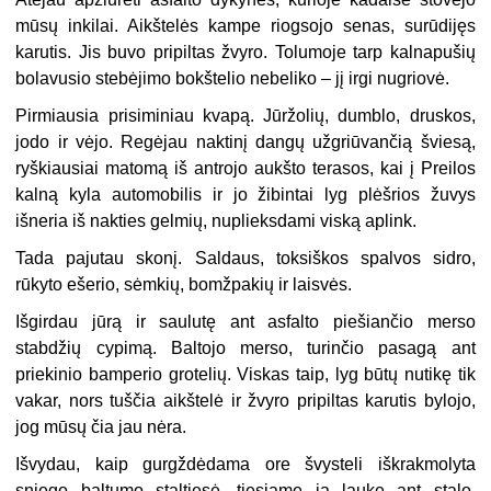
mūsų inkilai. Aikštelės kampe riogsojo senas, surūdijęs
karutis. Jis buvo pripiltas žvyro. Tolumoje tarp kalnapušių
bolavusio stebėjimo bokštelio nebeliko – jį irgi nugriovė.
Pirmiausia prisiminiau kvapą. Jūržolių, dumblo, druskos,
jodo ir vėjo. Regėjau naktinį dangų užgriūvančią šviesą,
ryškiausiai matomą iš antrojo aukšto terasos, kai į Preilos
kalną kyla automobilis ir jo žibintai lyg plėšrios žuvys
išneria iš nakties gelmių, nuplieksdami viską aplink.
Tada pajutau skonį. Saldaus, toksiškos spalvos sidro,
rūkyto ešerio, sėmkių, bomžpakių ir laisvės.
Išgirdau jūrą ir saulutę ant asfalto piešiančio merso
stabdžių cypimą. Baltojo merso, turinčio pasagą ant
priekinio bamperio grotelių. Viskas taip, lyg būtų nutikę tik
vakar, nors tuščia aikštelė ir žvyro pripiltas karutis bylojo,
jog mūsų čia jau nėra.
Išvydau, kaip gurgždėdama ore švysteli iškrakmolyta
sniego baltumo staltiesė, tiesiame ją lauke ant stalo.