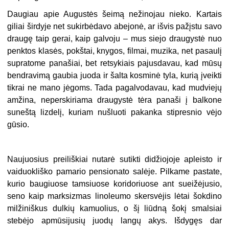
Daugiau apie Augustės šeimą nežinojau nieko. Kartais
giliai širdyje net sukirbėdavo abejonė, ar išvis pažįstu savo
draugę taip gerai, kaip galvoju – mus siejo draugystė nuo
penktos klasės, pokštai, knygos, filmai, muzika, net pasaulį
supratome panašiai, bet retsykiais pajusdavau, kad mūsų
bendravimą gaubia juoda ir šalta kosminė tyla, kurią įveikti
tikrai ne mano jėgoms. Tada pagalvodavau, kad mudviejų
amžina, neperskiriama draugystė tėra panaši į balkone
suneštą lizdelį, kuriam nušluoti pakanka stipresnio vėjo
gūsio.
Naujuosius preiliškiai nutarė sutikti didžiojoje apleisto ir
vaiduokliško pamario pensionato salėje. Pilkame pastate,
kurio baugiuose tamsiuose koridoriuose ant sueižėjusio,
seno kaip marksizmas linoleumo skersvėjis lėtai šokdino
milžiniškus dulkių kamuolius, o šį liūdną šokį smalsiai
stebėjo apmūsijusių juodų langų akys. Išdygęs dar