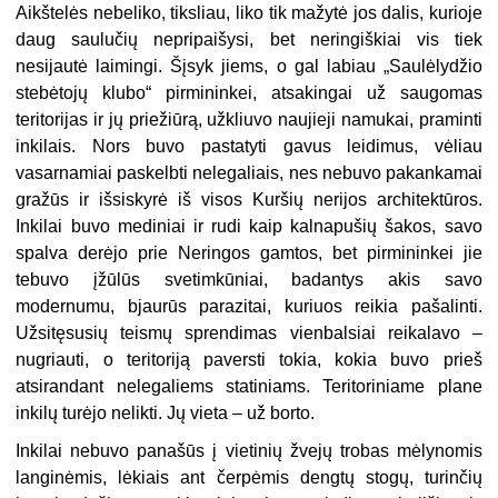
Aikštelės nebeliko, tiksliau, liko tik mažytė jos dalis, kurioje
daug saulučių nepripaišysi, bet neringiškiai vis tiek
nesijautė laimingi. Šįsyk jiems, o gal labiau „Saulėlydžio
stebėtojų klubo“ pirmininkei, atsakingai už saugomas
teritorijas ir jų priežiūrą, užkliuvo naujieji namukai, praminti
inkilais. Nors buvo pastatyti gavus leidimus, vėliau
vasarnamiai paskelbti nelegaliais, nes nebuvo pakankamai
gražūs ir išsiskyrė iš visos Kuršių nerijos architektūros.
Inkilai buvo mediniai ir rudi kaip kalnapušių šakos, savo
spalva derėjo prie Neringos gamtos, bet pirmininkei jie
tebuvo įžūlūs svetimkūniai, badantys akis savo
modernumu, bjaurūs parazitai, kuriuos reikia pašalinti.
Užsitęsusių teismų sprendimas vienbalsiai reikalavo –
nugriauti, o teritoriją paversti tokia, kokia buvo prieš
atsirandant nelegaliems statiniams. Teritoriniame plane
inkilų turėjo nelikti. Jų vieta – už borto.
Inkilai nebuvo panašūs į vietinių žvejų trobas mėlynomis
langinėmis, lėkiais ant čerpėmis dengtų stogų, turinčių