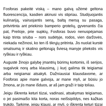
Fosforas pakeitė viską – mano galvą užėmė geltona
fluorescencija, kasdien akinusi vis stipriau. Studijuojantis
kulinariją, vairuojantis seną, baltą mersą su pasaga,
pritvirtinta ant priekinio bamperio grotelių, gyvenantis čia
pat, Preiloje, prie supkių, Fosforas buvo nenuspėjamas
kaip trinta sriuba – nors sudėtyje, rodos, vien daržovės,
niekada nežinosi, ko ten iš tikrųjų pritrinta. Jis nuolat kurstė
smalsumą ir skatino geltonąją šviesą manyje pliekstis vis
ryškiau ir ryškiau.
Augustė žinojo galybę įmantrių būrimų kortomis, iš serijos,
sugalvok norą arba klausimą, į kurį galima tik teigiamai
arba neigiamai atsakyti. Dažniausiai klausdavome, ar
Fosforas apie mane galvoja, ar mane myli, ar būsiu jo
žmona, ar jis mane išduos, ar aš jam graži ir taip toliau.
Jeigu iškrenta keturi tūzai, vadinasi, atsakymas teigiamas,
o jei pasimaišo kita korta, noras neišsipildys, nes kažkas
trukdo. Tarkime, jeigu klausi, ar myli, o iškrenta keturi tūzai