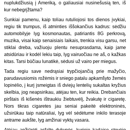
nuplukdžiusią į Ameriką, o galiausiai nusinešusią ten, iš
kur nebegrįžtama?
Sunkiai pamenu, kaip toliau rutuliojosi tos dienos įvykiai,
regiu tik trumpus, iš atminties iššokančius kadrus: sėdžiu
automobilyje lyg kosmonautas, patiriantis 8G perkrovą,
muzika, visai kaip senaisiais laikais, trenkia visu garsu, net
stiklai dreba, važiuoju plentu nesuprasdama, kaip jame
atsidūriau ir kodėl lekiu taip, lyg vairuočiau ne aš, o kažkas
kitas. Tarsi būčiau lunatikė, sėdusi už vairo per miegus.
Tada regiu save nedrąsiai trypčiojančią prie mažyčio,
parudavusiomis rožėmis ir sniego patalu apkamšyto žemės
lopinėlio, į kurį įsmeigtas iš dviejų lentelių sukaltas kryžius
skelbia, jog neapsirikau, atėjau ten, kur reikia. Drebančiais
pirštais iš kišenės ištraukiu žiebtuvėlį, žvakutę ir cigaretę.
Nors tikras cigaretes jau seniai pakeitė elektroninės,
užsirūkau taip natūraliai, lyg vėl sėdėtume inkilo terasoje
antrame aukšte, lyg amžinai vyktų vasara.
Atėjau apžiūrėti asfalto dykynės, kurioje kadaise stovėjo