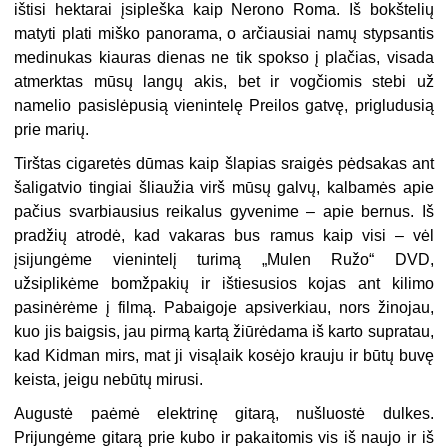
ištisi hektarai įsipleška kaip Nerono Roma. Iš bokštelių
matyti plati miško panorama, o arčiausiai namų stypsantis
medinukas kiauras dienas ne tik spokso į plačias, visada
atmerktas mūsų langų akis, bet ir vogčiomis stebi už
namelio pasislėpusią vienintelę Preilos gatvę, prigludusią
prie marių.
Tirštas cigaretės dūmas kaip šlapias sraigės pėdsakas ant
šaligatvio tingiai šliaužia virš mūsų galvų, kalbamės apie
pačius svarbiausius reikalus gyvenime – apie bernus. Iš
pradžių atrodė, kad vakaras bus ramus kaip visi – vėl
įsijungėme vienintelį turimą „Mulen Ružo“ DVD,
užsiplikėme bomžpakių ir ištiesusios kojas ant kilimo
pasinėrėme į filmą. Pabaigoje apsiverkiau, nors žinojau,
kuo jis baigsis, jau pirmą kartą žiūrėdama iš karto supratau,
kad Kidman mirs, mat ji visąlaik kosėjo krauju ir būtų buvę
keista, jeigu nebūtų mirusi.
Augustė paėmė elektrinę gitarą, nušluostė dulkes.
Prijungėme gitarą prie kubo ir pakaitomis vis iš naujo ir iš