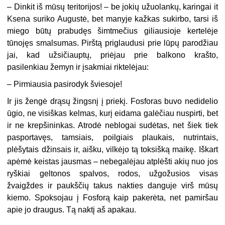
–
Dinkit iš mūsų teritorijos! – be jokių užuolankų, karingai it
Ksena suriko Augustė, bet manyje kažkas sukirbo, tarsi iš
miego būtų prabudęs šimtmečius giliausioje kertelėje
tūnojęs smalsumas. Pirštą priglaudusi prie lūpų parodžiau
jai, kad užsičiauptų, priėjau prie balkono krašto,
pasilenkiau žemyn ir įsakmiai riktelėjau:
–
Pirmiausia pasirodyk šviesoje!
Ir jis žengė drąsų žingsnį į priekį. Fosforas buvo nedidelio
ūgio, ne visiškas kelmas, kurį eidama galėčiau nuspirti, bet
ir ne krepšininkas. Atrodė neblogai sudėtas, net šiek tiek
pasportavęs, tamsiais, poilgiais plaukais, nutrintais,
plėšytais džinsais ir, aišku, vilkėjo tą toksišką maikę. Iškart
apėmė keistas jausmas – nebegalėjau atplėšti akių nuo jos
ryškiai geltonos spalvos, rodos, užgožusios visas
žvaigždes ir paukščių takus nakties danguje virš mūsų
kiemo. Spoksojau į Fosforą kaip pakerėta, net pamiršau
apie jo draugus. Tą naktį aš apakau.