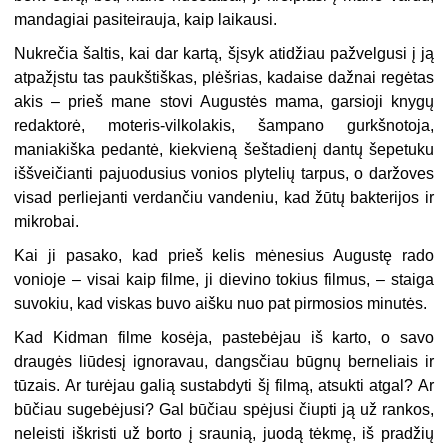
mandagiai pasiteirauja, kaip laikausi.
Nukrečia šaltis, kai dar kartą, šįsyk atidžiau pažvelgusi į ją
atpažįstu tas paukštiškas, plėšrias, kadaise dažnai regėtas
akis – prieš mane stovi Augustės mama, garsioji knygų
redaktorė, moteris-vilkolakis, šampano gurkšnotoja,
maniakiška pedantė, kiekvieną šeštadienį dantų šepetuku
iššveičianti pajuodusius vonios plytelių tarpus, o daržoves
visad perliejanti verdančiu vandeniu, kad žūtų bakterijos ir
mikrobai.
Kai ji pasako, kad prieš kelis mėnesius Augustę rado
vonioje – visai kaip filme, ji dievino tokius filmus, – staiga
suvokiu, kad viskas buvo aišku nuo pat pirmosios minutės.
Kad Kidman filme kosėja, pastebėjau iš karto, o savo
draugės liūdesį ignoravau, dangsčiau būgnų berneliais ir
tūzais. Ar turėjau galią sustabdyti šį filmą, atsukti atgal? Ar
būčiau sugebėjusi? Gal būčiau spėjusi čiupti ją už rankos,
neleisti iškristi už borto į sraunią, juodą tėkmę, iš pradžių