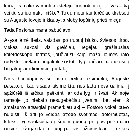
kurią jis moko vairuoti aikštelėje prie inkiliukų. Ir išvis – ką
veikiu su juo naktį miške? Tokiu metu jau turėčiau drybsoti
su Auguste lovoje ir klausytis Moby lopšinių prieš miegą.
Tada Fosforas mane pabučiavo.
Akyse ėmė lietis, vaizdas po truputį bluko, šviesos tirpo,
viskas sukosi vis greičiau, regėjau gražiausias
kaleidoskopo formas, jaučiausi kaip maža laimės rato
rodyklė, niekaip negalinti sustoti, lyg būčiau papuolusi į
begalinį tarpdimensinį portalą.
Nors bučiuojantis su bernu reikia užsimerkti, Augustė
pasakojo, kad visada atsimerkia, nes tada neva galima jį
apžiūrėti iš arčiau, patikrinti, ar oda lygi ir švari. Aklinoje
tamsoje jo niekaip nesugebėčiau įvertinti, bet vien iš
smalsumo atsargiai pramerkiau akį – Fosforo vokai buvo
nuleisti, iš arti jo veidas atrodė svetimas, deformuotas,
kitoks. Lyg spoksočiau į išdidintą uodą, prilipusį prie mano
nosies. Išsigandau ir tuoj pat vėl užsimerkiau – reikės