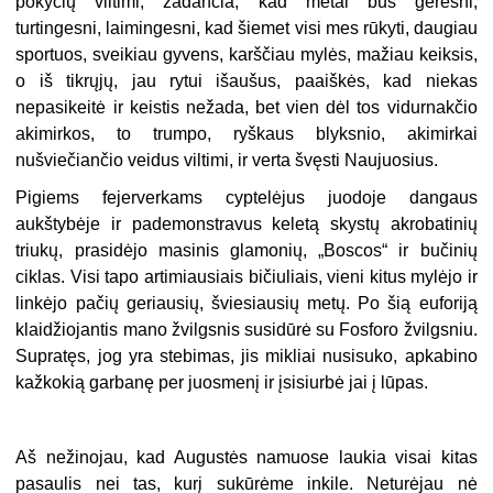
pokyčių viltimi, žadančia, kad metai bus geresni,
turtingesni, laimingesni, kad šiemet visi mes rūkyti, daugiau
sportuos, sveikiau gyvens, karščiau mylės, mažiau keiksis,
o iš tikrųjų, jau rytui išaušus, paaiškės, kad niekas
nepasikeitė ir keistis nežada, bet vien dėl tos vidurnakčio
akimirkos, to trumpo, ryškaus blyksnio, akimirkai
nušviečiančio veidus viltimi, ir verta švęsti Naujuosius.
Pigiems fejerverkams cyptelėjus juodoje dangaus
aukštybėje ir pademonstravus keletą skystų akrobatinių
triukų, prasidėjo masinis glamonių, „Boscos“ ir bučinių
ciklas. Visi tapo artimiausiais bičiuliais, vieni kitus mylėjo ir
linkėjo pačių geriausių, šviesiausių metų. Po šią euforiją
klaidžiojantis mano žvilgsnis susidūrė su Fosforo žvilgsniu.
Supratęs, jog yra stebimas, jis mikliai nusisuko, apkabino
kažkokią garbanę per juosmenį ir įsisiurbė jai į lūpas.
Aš nežinojau, kad Augustės namuose laukia visai kitas
pasaulis nei tas, kurį sukūrėme inkile. Neturėjau nė