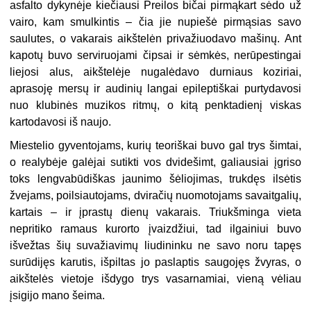
asfalto dykynėje kiečiausi Preilos bičai pirmąkart sėdo už
vairo, kam smulkintis – čia jie nupiešė pirmąsias savo
saulutes, o vakarais aikštelėn privažiuodavo mašinų. Ant
kapotų buvo serviruojami čipsai ir sėmkės, nerūpestingai
liejosi alus, aikštelėje nugalėdavo durniaus koziriai,
aprasoję mersų ir audinių langai epileptiškai purtydavosi
nuo klubinės muzikos ritmų, o kitą penktadienį viskas
kartodavosi iš naujo.
Miestelio gyventojams, kurių teoriškai buvo gal trys šimtai,
o realybėje galėjai sutikti vos dvidešimt, galiausiai įgriso
toks lengvabūdiškas jaunimo šėliojimas, trukdęs ilsėtis
žvejams, poilsiautojams, dviračių nuomotojams savaitgalių,
kartais – ir įprastų dienų vakarais. Triukšminga vieta
nepritiko ramaus kurorto įvaizdžiui, tad ilgainiui buvo
išvežtas šių suvažiavimų liudininku ne savo noru tapęs
surūdijęs karutis, išpiltas jo paslaptis saugojęs žvyras, o
aikštelės vietoje išdygo trys vasarnamiai, vieną vėliau
įsigijo mano šeima.