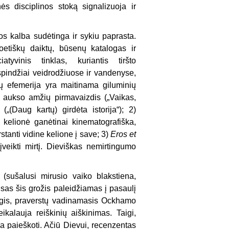
s disciplinos stoką signalizuoja ir
 jos kalba sudėtinga ir sykiu paprasta.
oetiškų daiktų, būsenų katalogas ir
yvinis tinklas, kuriantis tiršto
spindžiai veidrodžiuose ir vandenyse,
žių efemerija yra maitinama giluminių
o į aukso amžių pirmavaizdis („Vaikas,
(„(Daug kartų) girdėta istorija“); 2)
 kelionė ganėtinai kinematografiška,
tanti vidine kelione į save; 3)
Eros et
įveikti mirtį. Dieviškas nemirtingumo
(sušalusi mirusio vaiko blakstiena,
isas šis grožis paleidžiamas į pasaulį
regis, praverstų vadinamasis Ockhamo
ikalauja reiškinių aiškinimas. Taigi,
ka paieškoti. Ačiū Dievui, recenzentas