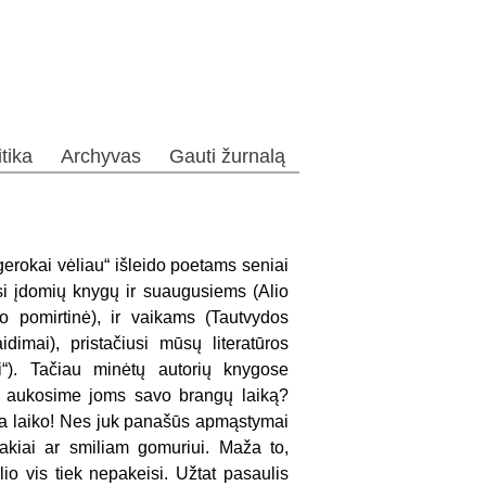
itika
Archyvas
Gauti žurnalą
 gerokai vėliau“ išleido poetams seniai
usi įdomių knygų ir suaugusiems (Alio
o pomirtinė), ir vaikams (Tautvydos
dimai), pristačiusi mūsų literatūros
i“). Tačiau minėtų autorių knygose
gi aukosime joms savo brangų laiką?
ra laiko! Nes juk panašūs apmąstymai
kiai ar smiliam gomuriui. Maža to,
lio vis tiek nepakeisi. Užtat pasaulis