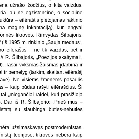
iena užrašo žodžius, o kita vaizdus.
veria jau ne egzistencinė, o socialinė
ruktūra – eilėraštis plėtojamas raktinio
ena maginę inkantaciją), kur lengvai
išorinės tikrovės. Rimvydas Šilbajoris,
“ (iš 1995 m. rinkinio „Sauja medaus“,
 eilėraštis – ne tik vaizdas, bet ir
// R. Šilbajoris, „Poezijos skaitymai“,
). Tasai vyksmas-žaismas įdarbina ir
 ir pernelyg (tarkim, skaitant eilėraštį
i save). Ne visiems žmonėms pasaulis
s – kaip būdas rašyti eilėraščius. Ši
tai „miegančiai raidei, kuri prasižioja
. Dar iš R. Šilbajorio: „Prieš mus –
istatą su siaubinga būties-nebūties
s nėra užsimaskavęs postmodernistas.
istų teorijose, tikrovės nebėra kaip