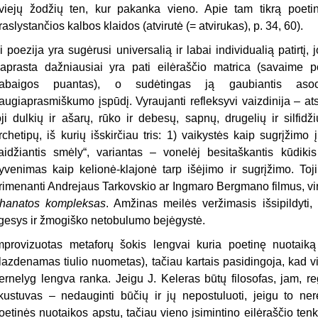
viejų žodžių ten, kur pakanka vieno. Apie tam tikrą poetinė
raslystančios kalbos klaidos (atvirutė (= atvirukas), p. 34, 60).
i poezija yra sugėrusi universalią ir labai individualią patirtį,
aprasta dažniausiai yra pati eilėraščio matrica (savaime p
abaigos puantas), o sudėtingas ją gaubiantis asociat
augiaprasmiškumo įspūdį. Vyraujanti refleksyvi vaizdinija – at
oji dulkių ir ašarų, rūko ir debesų, sapnų, drugelių ir silfid
rchetipų, iš kurių išskirčiau tris: 1) vaikystės kaip sugrįžim
aidžiantis smėly“, variantas – vonelėj besitaškantis kūdikis 
yvenimas kaip kelionė-klajonė tarp išėjimo ir sugrįžimo. Toji
rimenanti Andrejaus Tarkovskio ar Ingmaro Bergmano filmus, virs
hanatos kompleksas
. Amžinas meilės veržimasis išsipildyti, 
lgesys ir žmogiško netobulumo bejėgystė.
mprovizuotas metaforų šokis lengvai kuria poetinę nuotaiką 
lazdenamas tiulio nuometas), tačiau kartais pasidingoja, kad v
ernelyg lengva ranka. Jeigu J. Keleras būtų filosofas, jam, 
kustuvas – nedauginti būčių ir jų nepostuluoti, jeigu to nere
oetinės nuotaikos apstu, tačiau vieno įsimintino eilėraščio ten