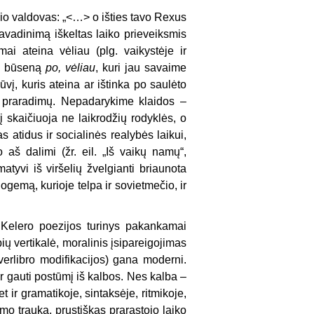
lio valdovas: „<…> o išties tavo Rexus
 pavadinimą iškeltas laiko prieveiksmis
ai ateina vėliau (plg. vaikystėje ir
 į būseną
po, vėliau
, kuri jau savaime
vį, kuris ateina ar ištinka po saulėto
ir praradimų. Nepadarykime klaidos –
rį skaičiuoja ne laikrodžių rodyklės, o
 atidus ir socialinės realybės laikui,
o aš dalimi (žr. eil. „Iš vaikų namų“,
atyvi iš viršelių žvelgianti briaunota
ogemą, kurioje telpa ir sovietmečio, ir
. Kelero poezijos turinys pakankamai
bių vertikalė, moralinis įsipareigojimas
verlibro modifikacijos) gana moderni.
r gauti postūmį iš kalbos. Nes kalba –
 ir gramatikoje, sintaksėje, ritmikoje,
zmo trauka, prustiškas prarastojo laiko