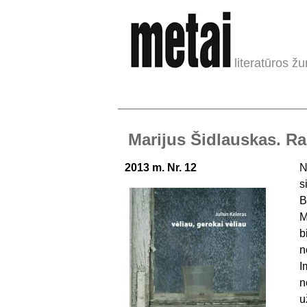
literatūros žu
Marijus Šidlauskas. Ras
2013 m. Nr. 12
N
s
B
M
b
n
I
n
u