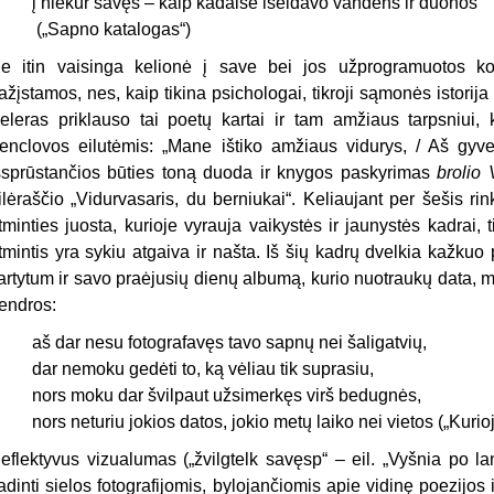
į niekur savęs – kaip kadaise išeidavo vandens ir duonos
(„Sapno katalogas“)
e itin vaisinga kelionė į save bei jos užprogramuotos k
ažįstamos, nes, kaip tikina psichologai, tikroji sąmonės istori
eleras priklauso tai poetų kartai ir tam amžiaus tarpsniui,
enclovos eilutėmis: „Mane ištiko amžiaus vidurys, / Aš gyve
šsprūstančios būties toną duoda ir knygos paskyrimas
brolio 
ilėraščio „Vidurvasaris, du berniukai“. Keliaujant per šešis rin
tminties juosta, kurioje vyrauja vaikystės ir jaunystės kadrai
tmintis yra sykiu atgaiva ir našta. Iš šių kadrų dvelkia kažku
artytum ir savo praėjusių dienų albumą, kurio nuotraukų data, m
endros:
aš dar nesu fotografavęs tavo sapnų nei šaligatvių,
dar nemoku gedėti to, ką vėliau tik suprasiu,
nors moku dar švilpaut užsimerkęs virš bedugnės,
nors neturiu jokios datos, jokio metų laiko nei vietos („Kurio
eflektyvus vizualumas („žvilgtelk savęsp“ – eil. „Vyšnia po la
adinti sielos fotografijomis, bylojančiomis apie vidinę poezijos 