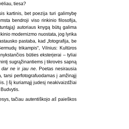
vėliau, tiesa?
 kartinis, bet poezija turi galimybę
sta bendroji viso rinkinio filosofija,
 aštuntąją) autoriaus knygą būtų galima
ikinio modernizmo nuostata, jog lyrika
astausko pastaba, kad „fotografija, be
ermudų trikampis“, Vilnius: Kultūros
nykstančios būties eksterjerai – tyliai
mintį sugrąžinantiems į tikrovės sapną
p
dar ne
ir
jau ne
. Poetas nesirausia
ka, tarsi perfotografuodamas į amžinąjį
s. Į šį kuriamąjį judesį neakivaizdžiai
 Budvytis.
esys, tačiau autentiškojo
aš
paieškos