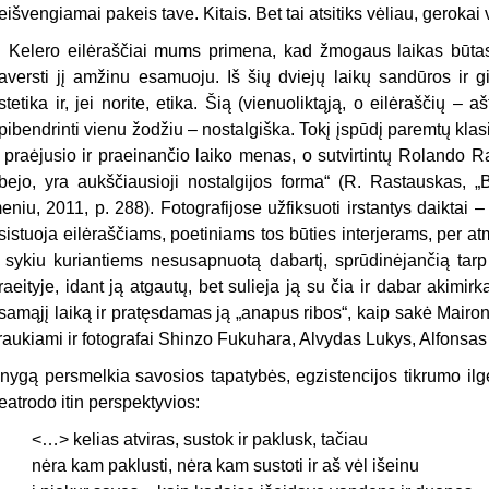
eišvengiamai pakeis tave. Kitais. Bet tai atsitiks vėliau, gerokai 
. Kelero eilėraščiai mums primena, kad žmogaus laikas būtasis
aversti jį amžinu esamuoju. Iš šių dviejų laikų sandūros ir gim
stetika ir, jei norite, etika. Šią (vienuoliktąją, o eilėraščių –
pibendrinti vienu žodžiu – nostalgiška. Tokį įspūdį paremtų klas
 praėjusio ir praeinančio laiko menas, o sutvirtintų Rolando R
bejo, yra aukščiausioji nostalgijos forma“ (R. Rastauskas, „B
eniu, 2011, p. 288). Fotografijose užfiksuoti irstantys daiktai – 
sistuoja eilėraščiams, poetiniams tos būties interjerams, per at
r sykiu kuriantiems nesusapnuotą dabartį, sprūdinėjančią tar
raeityje, idant ją atgautų, bet sulieja ją su čia ir dabar akimir
samąjį laiką ir pratęsdamas ją „anapus ribos“, kaip sakė Maironi
traukiami ir fotografai Shinzo Fukuhara, Alvydas Lukys, Alfonsas
nygą persmelkia savosios tapatybės, egzistencijos tikrumo ilg
eatrodo itin perspektyvios:
<…> kelias atviras, sustok ir paklusk, tačiau
nėra kam paklusti, nėra kam sustoti ir aš vėl išeinu