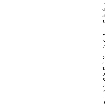
(
v
s
a
p
M
K
„
p
p
d
T
„
B
b
j
r
l