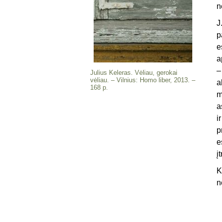
n
J
p
e
a
–
Julius Keleras. Vėliau, gerokai
vėliau. – Vilnius: Homo liber, 2013. –
a
168 p.
m
a
i
p
e
į
K
n