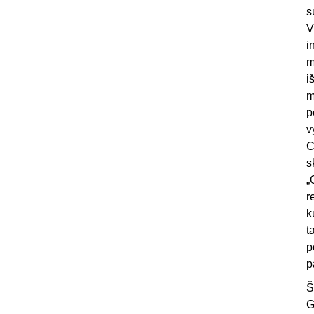
s
V
i
m
i
m
p
v
C
s
„
r
k
t
p
p
Š
G