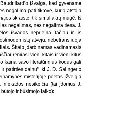
 Baudrillard’o įžvalgą, kad gyvename
nes negalima pati tikrovė, kurią atstoja
majos skraistė, tik simuliakrų mugė. Iš
elas negalimas, nes negalima tiesa. J.
los išvados neprieina, tačiau ir jis
r postmodernistų atveju, nebetransliuoja
boliais. Šitaip įdarbinamas vadinamasis
čiai remiasi vieni kitais ir vieni kitus
o kaina savo literatūrinius kodus gali
r patirties dainų“ iki J. D. Salingerio
aeinamybės misterijoje poetas įžvelgia
a, niekados nesikeičia (tai įdomus J.
būtojo ir būsimojo laiko):