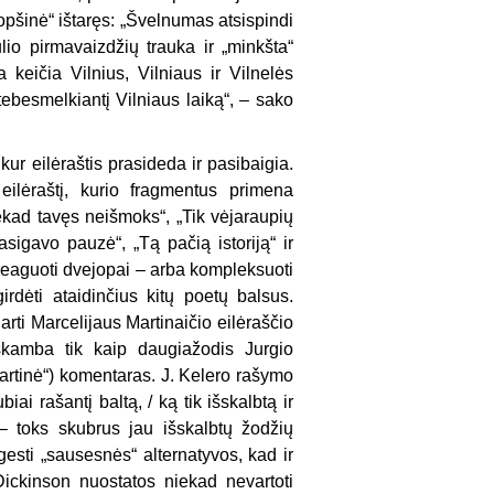
Lopšinė“ ištaręs: „Švelnumas atsispindi
io pirmavaizdžių trauka ir „minkšta“
a keičia Vilnius, Vilniaus ir Vilnelės
tebesmelkiantį Vilniaus laiką“, – sako
kur eilėraštis prasideda ir pasibaigia.
eilėraštį, kurio fragmentus primena
ekad tavęs neišmoks“, „Tik vėjaraupių
sigavo pauzė“, „Tą pačią istoriją“ ir
i reaguoti dvejopai – arba kompleksuoti
dėti ataidinčius kitų poetų balsus.
rti Marcelijaus Martinaičio eilėraščio
uskamba tik kaip daugiažodis Jurgio
artinė“) komentaras. J. Kelero rašymo
ai rašantį baltą, / ką tik išskalbtą ir
– toks skubrus jau išskalbtų žodžių
esti „sausesnės“ alternatyvos, kad ir
Dickinson nuostatos niekad nevartoti