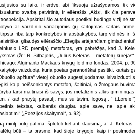
usijusios su laiku ir erdve, abi fiksuoja užrašydamos, tik v
izualumo svarbą patvirtintų ir eilėraštis „Akis“, tik čia pers
ntrospekcija. Apskritai šio autoriaus poetikai būdinga vizijinė st
otyvo ar vaizdinio variacijomis (jų kartojimas kartais prim
štirpsta riba tarp konkretybės ir abstraktybės, tarp vidinės ir 
eistriškai gliaudęs eilėraščio „Elegija artėjančiam gimtadieniui
elniusio LRD premiją) metaforas, yra pabrėžęs, kad J. Kelero
yksmas (žr.: R. Šilbajoris, „Julius Keleras – metaforų kūrėjas“ 
hicago: Algimanto Mackaus knygų leidimo fondas, 2004, p. 90
kaitytojo vaizduotę, kuria poetas geranoriškai pasitiki, kartais gal
Obuolio apžiūra“ vietoj obuolio sugestijuodamas įsivaizduot
egisi kaip neišsenkantys metaforų šaltiniai, o žmogaus buvima
ūryba tarsi maitinasi iš savęs, jos metafizinis alkis giminingas 
am, / kad prarytų pasaulį, mus su tavim, logosą…“ („Lorelei“)
oetinis tekstas, kalbantis daugiau apie save, nei apie ak
aslaptimi“ („Poezijos skaitymai“, p. 92).
ią mintį būtų galima išplėtoti keliant klausimą, ar J. Kelera
alėtų būti – ta prasme, kad šioje knygoje, kaip ir postmodern