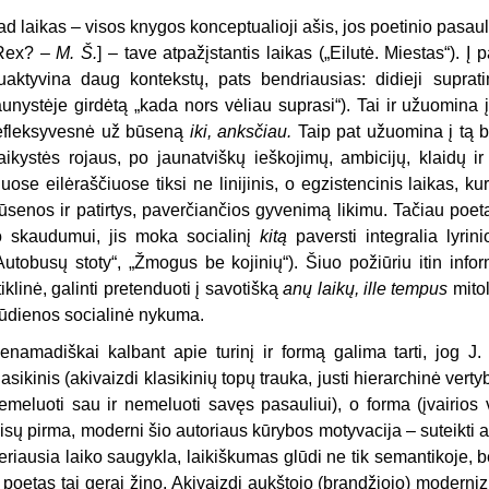
ad laikas – visos knygos konceptualioji ašis, jos poetinio pasau
Rex? –
M. Š.
] – tave atpažįstantis laikas („Eilutė. Miestas“). Į
uaktyvina daug kontekstų, pats bendriausias: didieji supratim
aunystėje girdėtą „kada nors vėliau suprasi“). Tai ir užuomina
efleksyvesnė už būseną
iki, anksčiau.
Taip pat užuomina į tą bū
aikystės rojaus, po jaunatviškų ieškojimų, ambicijų, klaidų 
iuose eilėraščiuose tiksi ne linijinis, o egzistencinis laikas, ku
ūsenos ir patirtys, paverčiančios gyvenimą likimu. Tačiau poetas
o skaudumui, jis moka socialinį
kitą
paversti integralia lyrini
Autobusų stoty“, „Žmogus be kojinių“). Šiuo požiūriu itin inform
tiklinė, galinti pretenduoti į savotišką
anų laikų, ille tempus
mitol
ūdienos socialinė nykuma.
enamadiškai kalbant apie turinį ir formą galima tarti, jog J
lasikinis (akivaizdi klasikinių topų trauka, justi hierarchinė verty
emeluoti sau ir nemeluoti savęs pasauliui), o forma (įvairios 
isų pirma, moderni šio autoriaus kūrybos motyvacija – suteikti a
eriausia laiko saugykla, laikiškumas glūdi ne tik semantikoje, bet
r poetas tai gerai žino. Akivaizdi aukštojo (brandžiojo) moderni