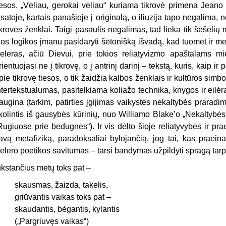
iesos. „Vėliau, gerokai vėliau“ kuriama tikrovė primena Jeano
isatoje, kartais panašioje į originalą, o iliuzija tapo negalima, 
ikrovės ženklai. Taigi pasaulis negalimas, tad lieka tik šešėlių 
ios logikos įmanu pasidaryti šėtonišką išvadą, kad tuomet ir m
eleras, ačiū Dievui, prie tokios reliatyvizmo apaštalams mie
rientuojasi ne į tikrovę, o į antrinį darinį – tekstą, kuris, kaip i
pie tikrovę tiesos, o tik žaidžia kalbos ženklais ir kultūros sim
ntertekstualumas, pasitelkiama koliažo technika, knygos ir eilėraš
augina (tarkim, patirties įgijimas vaikystės nekaltybės praradim
kolintis iš gausybės kūrinių, nuo Williamo Blake’o „Nekaltybės i
Rugiuose prie bedugnės“). Ir vis dėlto šioje reliatyvybės ir pr
avą metafiziką, paradoksaliai bylojančią, jog tai, kas praein
elero poetikos savitumas – tarsi bandymas užpildyti spragą tarp 
ūkstančius metų toks pat –
skausmas, žaizda, takelis,
griūvantis vaikas toks pat –
skaudantis, bėgantis, kylantis
(„Pargriuvęs vaikas“)