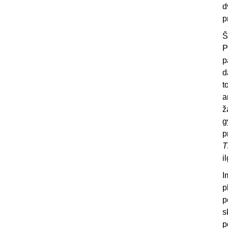
d
p
Š
P
p
d
t
a
ž
g
p
T
i
I
p
p
s
p