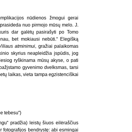
omplikacijos nūdienos žmogui gerai
ja prasideda nuo pirmojo mūsų melo. J.
 kuris dar galėtų pasirašyti po Tomo
nau, bet mokiausi nebūti.“ Elegišką
Viliaus atminimui
, gražiai palaikomas
kinio skyrius neapleidžia įspūdis, jog
, tiesiog ryškinama mūsų akyse, o pati
o pažįstamo gyvenimo dvelksmas, tarsi
etų laikas, vieta tampa egzistenciškai
je tebesu“)
ngu“ pradžia) leistų šiuos eilėraščius
ir fotografijos bendrystę: abi esmingai