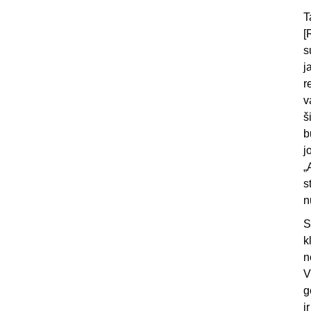
T
[
s
j
r
v
š
b
j
„
s
n
S
k
n
V
g
i