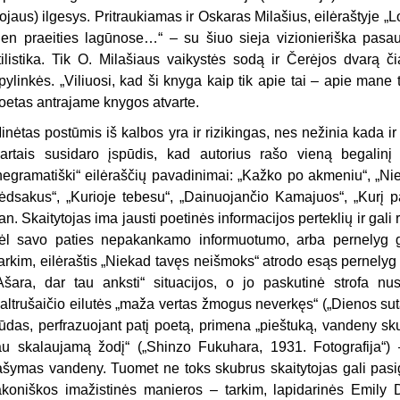
rojaus) ilgesys. Pritraukiamas ir Oskaras Milašius, eilėraštyje „
ien praeities lagūnose…“ – su šiuo sieja vizionieriška pasaul
tilistika. Tik O. Milašiaus vaikystės sodą ir Čerėjos dvarą či
pylinkės. „Viliuosi, kad ši knyga kaip tik apie tai – apie mane 
oetas antrajame knygos atvarte.
inėtas postūmis iš kalbos yra ir rizikingas, nes nežinia kada ir 
artais susidaro įspūdis, kad autorius rašo vieną begalinį 
negramatiški“ eilėraščių pavadinimai: „Kažko po akmeniu“, „Ni
ėdsakus“, „Kurioje tebesu“, „Dainuojančio Kamajuos“, „Kurį pa
an. Skaitytojas ima jausti poetinės informacijos perteklių ir gal
ėl savo paties nepakankamo informuotumo, arba pernelyg gir
arkim, eilėraštis „Niekad tavęs neišmoks“ atrodo esąs pernelyg a
Ašara, dar tau anksti“ situacijos, o jo paskutinė strofa n
altrušaičio eilutės „maža vertas žmogus neverkęs“ („Dienos sut
ūdas, perfrazuojant patį poetą, primena „pieštuką, vandeny skubi
au skalaujamą žodį“ („Shinzo Fukuhara, 1931. Fotografija“) 
ašymas vandeny. Tuomet ne toks skubrus skaitytojas gali pasig
akoniškos imažistinės manieros – tarkim, lapidarinės Emily 