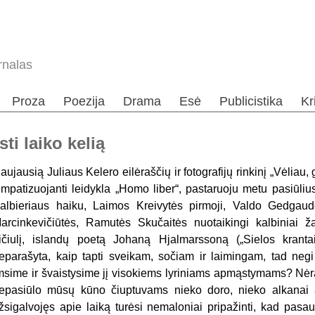
rnalas
Proza
Poezija
Drama
Esė
Publicistika
Kr
ti laiko kelią
aujausią Juliaus Kelero eilėraščių ir fotografijų rinkinį „Vėliau,
impatizuojanti leidykla „Homo liber“, pastaruoju metu pasiūli
albieriaus haiku, Laimos Kreivytės pirmoji, Valdo Gedgaud
arcinkevičiūtės, Ramutės Skučaitės nuotaikingi kalbiniai žai
ičiulį, islandų poetą Johaną Hjalmarssoną („Sielos kranta
eparašyta, kaip tapti sveikam, sočiam ir laimingam, tad ne
msime ir švaistysime jį visokiems lyriniams apmąstymams? Nė
epasiūlo mūsų kūno čiuptuvams nieko doro, nieko alkanai a
žsigalvojęs apie laiką turėsi nemaloniai pripažinti, kad pasau