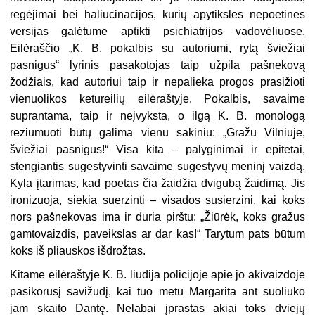
regėjimai bei haliucinacijos, kurių apytiksles nepoetines
versijas galėtume aptikti psichiatrijos vadovėliuose.
Eilėraščio „K. B. pokalbis su autoriumi, rytą šviežiai
pasnigus“ lyrinis pasakotojas taip užpila pašnekovą
žodžiais, kad autoriui taip ir nepalieka progos prasižioti
vienuolikos ketureilių eilėraš­tyje. Pokalbis, savaime
suprantama, taip ir neįvyksta, o ilgą K. B. monologą
reziumuoti būtų galima vienu sakiniu: „Gražu Vilniuje,
šviežiai pasnigus!“ Visa kita – palyginimai ir epitetai,
stengiantis sugestyvinti savaime suges­tyvų meninį vaizdą.
Kyla įtarimas, kad poetas čia žaidžia dvigubą žaidimą. Jis
ironizuoja, siekia suerzinti – visados susierzini, kai koks
nors pašneko­vas ima ir duria pirštu: „Žiūrėk, koks gražus
gamtovaizdis, paveikslas ar dar kas!“ Tarytum pats būtum
koks iš pliauskos išdrožtas.
Kitame eilėraštyje K. B. liudija policijoje apie jo akivaizdoje
pasikorusį savižudį, kai tuo metu Margarita ant suoliuko
jam skaito Dantę. Nelabai įprastas akiai toks dviejų