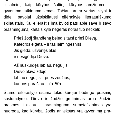
ir atmintį kaip kūrybos šaltinį, kūrybos amžinumo –
gyvenimo lai­kinumo temas. Tačiau, antra vertus, slypi ir
dideli pavojai užsiskliausti eilėraštyje literatūriškumo
skliaustais. Kai eilėraštis ima byloti pats apie save ir savo
prasmingumą, kartais kyla negeras noras tuo netikėti:
Prieš žodį šiandieną bejėgis tarsi prieš Dievą.
Katedros elgeta – ir tas laimingesnis!
Jis gieda, užvertęs akis
ir nesigėdija Dievo.
Aš nuskurdęs labiau, negu jis
Dievo akivaizdoje,
labiau negu jis – prieš žodžius,
kuriuos parašiau… (p. 50)
Šiame eilėraštyje esama tokio kūrėjui būdingo prasmių
sustumdymo. Dievo ir žodžio gretinimas arba žodžio
prasmės, tiksliau – prasmingumo, sumetafizinimas yra
nuoroda, kad kūryba, žodis ar tekstas yra gyvenimą pra­