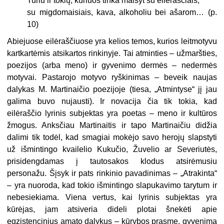
Turiu ir tokių, kuriuos tinka maišyt su eilėraščiais,
su migdomaisiais, kava, alkoholiu bei ašarom… (p.
10)
Abiejuose eilėraščiuose yra kelios temos, kurios leitmotyvu
kartkartėmis atsikartos rinkinyje. Tai atminties – užmaršties,
poezijos (arba meno) ir gyvenimo dermės – nedermės
motyvai. Pastarojo motyvo ryškinimas – beveik naujas
dalykas M. Martinaičio poezijoje (tiesa, „Atmintyse“ jį jau
galima buvo nujausti). Ir novacija čia tik tokia, kad
eilėraščio lyrinis subjektas yra poetas – meno ir kultūros
žmogus. Anksčiau Martinaitis ir tapo Martinaičiu didžia
dalimi tik todėl, kad smagiai mokėjo savo herojų slapstyti
už išmintingo kvailelio Kukučio, Žuvelio ar Severiutės,
prisidengdamas į tau­tosakos klodus atsirėmusiu
personažu. Šįsyk ir pats rinkinio pavadinimas – „Atrakinta“
– yra nuoroda, kad tokio išmintingo slapukavimo tarytum ir
nebesiekiama. Viena vertus, kai lyrinis subjektas yra
kūrėjas, jam atsiveria dideli plotai šnekėti apie
egzistencinius amato dalykus – kūrybos prasmę, gyvenimą