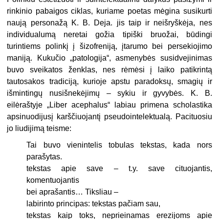
rinkinio pabaigos ciklas, kuriame poetas mėgina susikurti
naują personažą K. B. Deja. jis taip ir neišryškėja, nes
individualumą neretai gožia tipiški bruožai, būdingi
turintiems polinkį į šizofreniją, įtarumo bei persekiojimo
maniją. Kukučio „patologija“, asmenybės susidvejinimas
buvo sveikatos ženklas, nes rėmėsi į laiko patikrintą
tautosakos tradiciją, kurioje apstu paradoksų, smagių ir
išmintingų nusišnekėjimų – sykiu ir gyvybės. K. B.
eilėraštyje „Liber acephalus“ labiau primena scholastika
apsinuodijusį karščiuojantį pseudointelektualą. Pacituosiu
jo liudijimą teisme:
Tai buvo vienintelis tobulas tekstas, kada nors
parašytas.
tekstas apie save – t.y. save cituojantis,
komentuojantis
bei aprašantis… Tiksliau –
labirinto principas: tekstas pačiam sau,
tekstas kaip toks, neprieinamas erezijoms apie