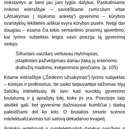
nokstantys ar bent jau jam lygūs dalykai. Paskutiniame
rinkinio eilėrašty­je – savotiškame curriculum vitae
(„Atsakymas į lojalumo anketą“) gyveni­mo – kūrybos
svarstyklių lėkštelės aiškiai svyra kūrybos pusėn. Netgi dar
daugiau – esama čia tokio semantinio prasmių apvertimo,
kai lyrinis sub­jektas teigia savo poezija tą gyvenimą
veikęs:
Šifruotais vaizdais verbavau mylimąsias,
įslaptintais pažvelgimais dariau įtaką jų eisenoms,
drabužių madoms, kvėpinimosi įpročiams. (p. 105)
Kitame eilėraštyje („Šedevro užsakymas“) lyrinis subjektas
– kūrėjas ir profesorius, be saiko tarpuvartėje talžomas trijų
žaliūkų intelektualų tik tam. kad suvoktų gyvenimo
brutalumą ir jį aprašytų tokį, koks jis yra. Poezijo­je taip
atsitikti gali, bet gyvenime dažniausiai kumščiai į darbą
paleidžiami dėl ko kito. O brutalios smurto scenos
intelektualizavimas turi salsvą dekadanso kvapelį.
Polinkiu estetizuoti ir suintelektualinti dalykus pasižymi ir