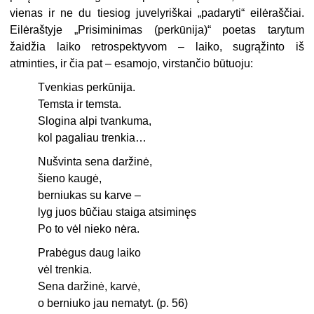
vienas ir ne du tiesiog juvelyriškai „padaryti“ eilėraščiai.
Eilėraš­tyje „Prisiminimas (perkūnija)“ poetas tarytum
žaidžia laiko retrospektyvom – laiko, sugrąžinto iš
atminties, ir čia pat – esamojo, virstančio būtuoju:
Tvenkias perkūnija.
Temsta ir temsta.
Slogina alpi tvankuma,
kol pagaliau trenkia…
Nušvinta sena daržinė,
šieno kaugė,
berniukas su karve –
lyg juos būčiau staiga atsiminęs
Po to vėl nieko nėra.
Prabėgus daug laiko
vėl trenkia.
Sena daržinė, karvė,
o berniuko jau nematyt. (p. 56)