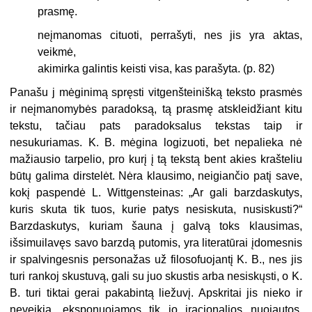
prasmę.
neįmanomas cituoti, perrašyti, nes jis yra aktas,
veikmė,
akimirka galintis keisti visa, kas parašyta. (p. 82)
Panašu j mėginimą spręsti vitgenšteinišką teksto prasmės
ir neį­manomybės paradoksą, tą prasmę atskleidžiant kitu
tekstu, tačiau pats paradoksalus tekstas taip ir
nesukuriamas. K. B. mėgina logizuoti, bet nepalieka nė
mažiausio tarpelio, pro kurį į tą tekstą bent akies krašteliu
būtų galima dirstelėt. Nėra klausimo, neigiančio patį save,
kokį paspendė L. Wittgensteinas: „Ar gali barzdaskutys,
kuris skuta tik tuos, kurie patys nesiskuta, nusiskusti?“
Barzdaskutys, kuriam šauna į galvą toks klausimas,
išsimuilavęs savo barzdą putomis, yra literatūrai įdomesnis
ir spalvinges­nis personažas už filosofuojantį K. B., nes jis
turi rankoj skustuvą, gali su juo skustis arba nesiskųsti, o K.
B. turi tiktai gerai pakabintą liežuvį. Apskritai jis nieko ir
neveikia, eksponuojamos tik jo iracionalios nuojautos,