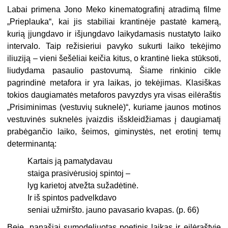
Labai primena Jono Meko kinematografinį atradimą filme
„Prieplauka“, kai jis stabiliai krantinėje pastatė kamerą,
kurią įjungdavo ir išjungdavo laikydamasis nustatyto laiko
intervalo. Taip režisieriui pavyko sukurti laiko tekėjimo
iliuziją – vieni šešėliai keičia kitus, o krantinė lieka stūksoti,
liudy­dama pasaulio pastovumą. Šiame rinkinio cikle
pagrindinė metafora ir yra laikas, jo tekėjimas. Klasiškas
tokios daugiamatės metaforos pavyzdys yra visas eilėraštis
„Prisiminimas (vestuvių suknelė)“, kuriame jaunos motinos
vestuvinės suknelės įvaizdis išskleidžiamas į daugiamatį
prabėgančio laiko, šeimos, giminystės, net erotinį temų
determinantą:
Kartais ją pamatydavau
staiga prasivėrusioj spintoj –
lyg karietoj atvežta sužadėtinė.
Ir iš spintos padvelkdavo
seniai užmiršto. jauno pavasario kvapas. (p. 66)
Beje, panašiai sumodeliuotas poetinis laikas ir eilėraštyje