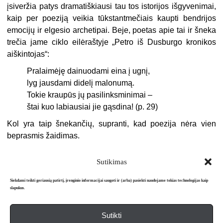
įsiveržia patys dramatiškiausi tau tos istorijos išgyvenimai,
kaip per poeziją veikia tūkstantmečiais kaupti bendrijos
emocijų ir elgesio archetipai. Beje, poetas apie tai ir šneka
trečia jame ciklo eilėraštyje „Petro iš Dusburgo kronikos
aiškintojas“:
Pralaimėję dainuodami eina į ugnį,
lyg jausdami didelį malonumą.
Tokie kraupūs jų pasilinksminimai –
štai kuo labiausiai jie gąsdina! (p. 29)
Kol yra taip šnekančių, supranti, kad poezija nėra vien
beprasmis žaidimas.
Sutikimas
Siekdami teikti geriausią patirtį, įrenginio informacijai saugoti ir (arba) pasiekti naudojame tokias technologijas kaip
slapukus.
Sutikti