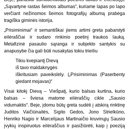
„Sąvartyne rastas šeimos albumas“, kuriame lapas po lapo
verčiant nežinomos šeimos fotografijų albumą prabėga
tragiška giminės istorija.
„Prisiminimai“ ir semantiškai jiems artimi greta pabarstyti
eilėraščiai ir sudaro rinkinio poetinį traukos lauką.
Metafizinė pasaulio sąranga ir subjekto santykis su
anapusybe čia gali būti nusakytas tokiu trieiliu
Tikiu kvepiantį Dievą
iš tavo maldaknygės
iškritusiam paveikslėly. („Prisiminimas (Paserbenty
giedant mojavas)“
Visai kitokį Dievą – Viešpatį, kurio balsas kurtina, kurio
balsas – šviesa matome eilėraščių cikle „Sausio
vidurnaktis“. Beje, įdomu būtų greta sudėti į atskirą rinktinę
Juditos Vaičiūnaitės, Sigito Gedos, Jono Strielkūno,
Henriko Nagio ir Marcelijaus Martinaičio kruvinųjų Sausio
įvykių inspiruotus eilėraščius ir pasižiūrėti, kaip į poeziją