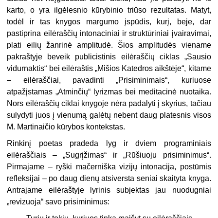
karto, o yra ilgėlesnio kūry­binio triūso rezultatas. Matyt,
todėl ir tas knygos margumo įspūdis, kurį, beje, dar
pastiprina eilėraščių intonaciniai ir struktūriniai įvairavimai,
plati eilių žanrinė amplitudė. Šios amplitudės viename
pakraštyje beveik pub­licistinis eilėraščių ciklas „Sausio
vidurnaktis“ bei eilėraštis „Mišios Kated­ros aikštėje“, kitame
– eilėraščiai, pavadinti „Prisiminimais“, kuriuose
atpažįstamas „Atminčių“ lyrizmas bei meditacinė nuotaika.
Nors eilėraščių ciklai knygoje nėra padalyti į skyrius, tačiau
sulydyti juos į vienumą galėtų nebent daug platesnis visos
M. Martinaičio kūrybos kontekstas.
Rinkinį poetas pradeda lyg ir dviem programiniais
eilėraščiais – „Su­grįžimas“ ir „Rūšiuoju prisiminimus“.
Pirmajame – ryški mačerniška viz­ijų intonacija, postūmis
refleksijai – po daug dienų atsiversta seniai skaity­ta knyga.
Antrajame eilėraštyje lyrinis subjektas jau nuodugniai
„revizuo­ja“ savo prisiminimus: