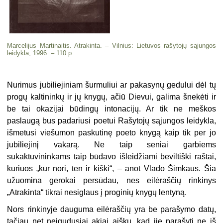
Marcelijus Martinaitis. Atrakinta. – Vilnius: Lietuvos rašy­tojų sąjungos
leidykla, 1996. – 110 p.
Nurimus jubiliejiniam šurmuliui ar pakasynų gedului dėl tų
progų kaltininkų ir jų knygų, ačiū Dievui, galima šnekėti ir
be tai okazijai būdingų intonacijų. Ar tik ne meškos
paslaugą bus padariusi poetui Rašytojų sąjun­gos leidykla,
išmetusi viešumon paskutinę poeto knygą kaip tik per jo
jubiliejinį vakarą. Ne taip seniai garbiems
sukaktuvininkams taip būdavo išleidžiami beviltiški raštai,
kuriuos „kur nori, ten ir kiški“, – anot Vlado Šimkaus. Šia
užuomina gerokai persūdau, nes eilėraščių rinkinys
„Atrakinta“ tikrai nesiglaus į proginių knygų lentyną.
Nors rinkinyje dauguma eilėraščių yra be parašymo datų,
tačiau net neįgudusiai akiai aišku, kad jie parašyti ne iš