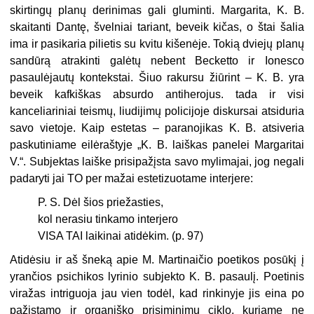
skirtingų planų derinimas gali gluminti. Mar­garita, K. B.
skaitanti Dantę, švelniai tariant, beveik kičas, o štai šalia
ima ir pasikaria pilietis su kvitu kišenėje. Tokią dviejų planų
sandūrą atrakin­ti galėtų nebent Becketto ir Ionesco
pasaulėjautų kontekstai. Šiuo rakursu žiūrint – K. B. yra
beveik kafkiškas absurdo antiherojus. tada ir visi
kanceliariniai teismų, liudijimų policijoje diskursai atsiduria
savo vietoje. Kaip estetas – paranojikas K. B. atsiveria
paskutiniame eilėraštyje „K. B. laiškas panelei Margaritai
V.“. Subjektas laiške prisipažįsta savo mylimajai, jog negali
padaryti jai TO per mažai estetizuotame interjere:
P. S. Dėl šios priežasties,
kol nerasiu tinkamo interjero
VISA TAI laikinai atidėkim. (p. 97)
Atidėsiu ir aš šneką apie M. Martinaičio poetikos posūkį į
yrančios psichikos lyrinio subjekto K. B. pasaulį. Poetinis
viražas intriguoja jau vien todėl, kad rinkinyje jis eina po
pažįstamo ir organiško prisiminimų ciklo, kuriame ne