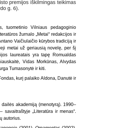
listo premijos iškilmingas teikimas
do g. 6).
is, tuometinio Vilniaus pedagoginio
iteratūros žurnalo „Metai“ redakcijos ir
Antano Vaičiulaičio kūrybos tradiciją ir
veji metai už geriausią novelę, per šį
emijos laureatais yra tapę Romualdas
niauskaitė, Vidas Morkūnas, Alvydas
rga Tumasonytė ir kiti.
ondas, kurį palaiko Aldona, Danutė ir
 dailės akademiją (menotyrą). 1990–
savaitraštyje „Literatūra ir menas“.
 autorius.
kanopoje
(2001),
Ornamentas
(2002),