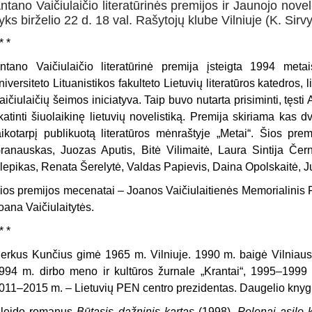
ntano Vaičiulaičio literatūrinės premijos ir Jaunojo nove
yks birželio 22 d. 18 val. Rašytojų klube Vilniuje (K. Sirvy
* *
ntano Vaičiulaičio literatūrinė premija įsteigta 1994 meta
niversiteto Lituanistikos fakulteto Lietuvių literatūros katedros, l
aičiulaičių šeimos iniciatyva. Taip buvo nutarta prisiminti, tęsti 
katinti šiuolaikinę lietuvių novelistiką. Premija skiriama kas d
aikotarpį publikuotą literatūros mėnraštyje „Metai“. Šios pr
ranauskas, Juozas Aputis, Bitė Vilimaitė, Laura Sintija Čer
lepikas, Renata Šerelytė, Valdas Papievis, Daina Opolskaitė, Ju
ios premijos mecenatai – Joanos Vaičiulaitienės Memorialinis F
oana Vaičiulaitytės.
* *
erkus Kunčius
gimė 1965 m. Vilniuje. 1990 m. baigė Vilniaus
994 m. dirbo meno ir kultūros žurnale „Krantai“, 1995–1999 – 
011–2015 m. – Lietuvių PEN centro prezidentas. Daugelio knygų
šleido romanus
Būtasis dažninis kartas
(1998),
Pelenai asilo 