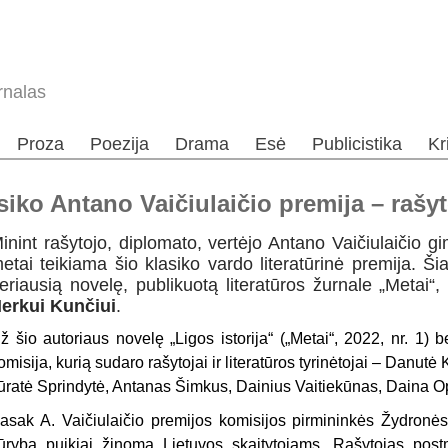
rnalas
Proza
Poezija
Drama
Esė
Publicistika
Kr
asiko Antano Vaičiulaičio premija – rašy
inint rašytojo, diplomato, vertėjo Antano Vaičiulaičio gi
etai teikiama šio klasiko vardo literatūrinė premija. 
eriausią novelę, publikuotą literatūros žurnale „Metai“,
erkui Kunčiui
.
ž šio autoriaus novelę „Ligos istorija“ („Metai“, 2022, nr. 1)
omisija, kurią sudaro rašytojai ir literatūros tyrinėtojai – Danut
ūratė Sprindytė, Antanas Šimkus, Dainius Vaitiekūnas, Daina Op
asak A. Vaičiulaičio premijos komisijos pirmininkės Žydronė
ūryba puikiai žinoma Lietuvos skaitytojams. Rašytojas post