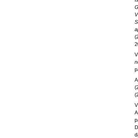
G
V
S
a
(
2
V
n
p
A
(
(
V
A
p
D
d