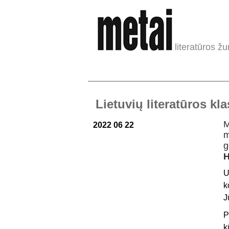
literatūros žu
Lietuvių literatūros kl
M
2022 06 22
m
g
H
U
k
J
P
k