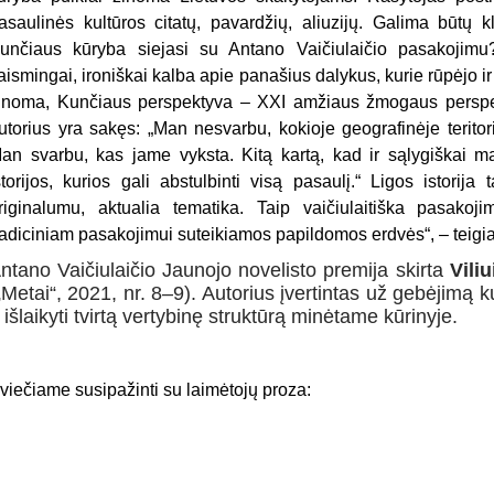
asaulinės kultūros citatų, pavardžių, aliuzijų. Galima būtų k
unčiaus kūryba siejasi su Antano Vaičiulaičio pasakojimu?
aismingai, ironiškai kalba apie panašius dalykus, kurie rūpėjo ir 
inoma, Kunčiaus perspektyva – XXI amžiaus žmogaus perspek
utorius yra sakęs: „Man nesvarbu, kokioje geografinėje terito
an svarbu, kas jame vyksta. Kitą kartą, kad ir sąlygiškai ma
storijos, kurios gali abstulbinti visą pasaulį.“ Ligos istorija 
riginalumu, aktualia tematika. Taip vaičiulaitiška pasakoj
radiciniam pasakojimui suteikiamos papildomos erdvės“, – teigia
ntano Vaičiulaičio Jaunojo novelisto premija skirta
Vili
„Metai“, 2021, nr. 8–9). Autorius įvertintas už gebėjimą k
r išlaikyti tvirtą vertybinę struktūrą minėtame kūrinyje.
viečiame susipažinti su laimėtojų proza: