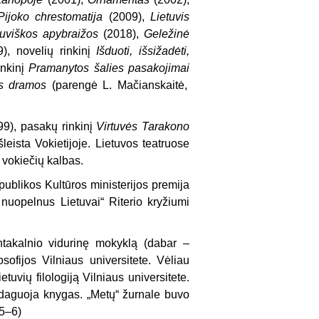
Pijoko chrestomatija
(2009),
Lietuvis
tuviškos apybraižos
(2018),
Geležinė
), novelių rinkinį
Išduoti, išsižadėti,
inkinį
Pramanytos šalies pasakojimai
os dramos
(parengė L. Mačianskaitė,
99), pasakų rinkinį
Virtuvės Tarakono
leista Vokietijoje. Lietuvos teatruose
, vokiečių kalbas.
blikos Kultūros ministerijos premija
nuopelnus Lietuvai“ Riterio kryžiumi
takalnio vidurinę mokyklą (dabar –
osofijos Vilniaus universitete. Vėliau
etuvių filologiją Vilniaus universitete.
redaguoja knygas. „Metų“ žurnale buvo
 5–6)