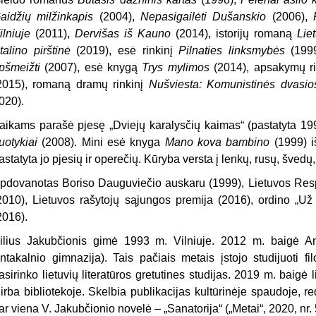
aidžių milžinkapis
(2004),
Nepasigailėti Dušanskio
(2006),
ilniuje
(2011),
Dervišas iš Kauno
(2014), istorijų romaną
Lie
talino pirštinė
(2019), esė rinkinį
Pilnaties linksmybės
(1999
pšmeižti
(2007), esė knygą
Trys mylimos
(2014), apsakymų r
2015), romaną dramų rinkinį
Nušviesta: Komunistinės dvasi
020).
aikams parašė pjesę „Dviejų karalysčių kaimas“ (pastatyta 19
uotykiai
(2008). Mini esė knyga
Mano kova bambino
(1999) iš
astatyta jo pjesių ir operečių. Kūryba versta į lenkų, rusų, švedų
pdovanotas Boriso Dauguviečio auskaru (1999), Lietuvos Respu
2010), Lietuvos rašytojų sąjungos premija (2016), ordino „Už 
2016).
ilius Jakubčionis gimė 1993 m. Vilniuje. 2012 m. baigė An
ntakalnio gimnazija). Tais pačiais metais įstojo studijuoti fil
asirinko lietuvių literatūros gretutines studijas. 2019 m. baigė li
irba bibliotekoje. Skelbia publikacijas kultūrinėje spaudoje, 
ar viena V. Jakubčionio novelė – „Sanatorija“ („Metai“, 2020, nr.