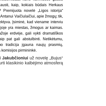
lausti, kaip, kokiais būdais Herkaus
 Premijuota novelė „Ligos istorija“
Antanui Vaičiulaičiui, apie žmogų; tik,
tyva. Įsiminė, kad viename interviu
rijoje yra miestas, žmogus ar kaimas.
žoje erdvėje, gali vykti dramatiškos
taip pat gali abstulbinti. Netikėtumu,
imo tradicija įgauna naujų prasmių,
 komisijos pirmininkė.
ui Jakubčioniui
už novelę „Bujus“
urti klasikinio kalbėjimo atmosferą