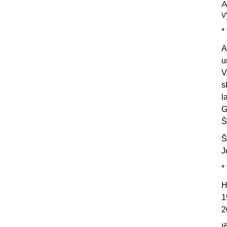
A
v
* 
A
u
V
s
l
G
Š
Š
J
* 
H
1
2
I