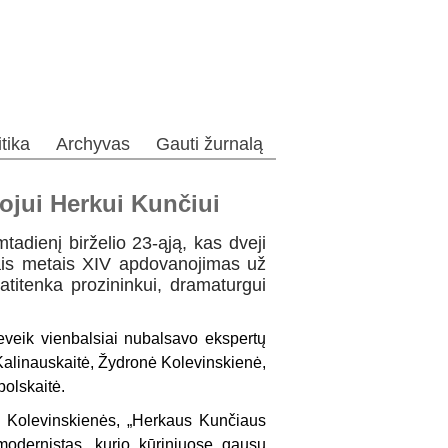
itika
Archyvas
Gauti žurnalą
tojui Herkui Kunčiui
mtadienį birželio 23-ąją, kas dveji
Šiais metais XIV apdovanojimas už
 atitenka prozininkui, dramaturgui
 beveik vienbalsiai nubalsavo ekspertų
ė Kalinauskaitė, Žydronė Kolevinskienė,
olskaitė.
s Kolevinskienės, „Herkaus Kunčiaus
modernistas, kurio kūriniuose gausu