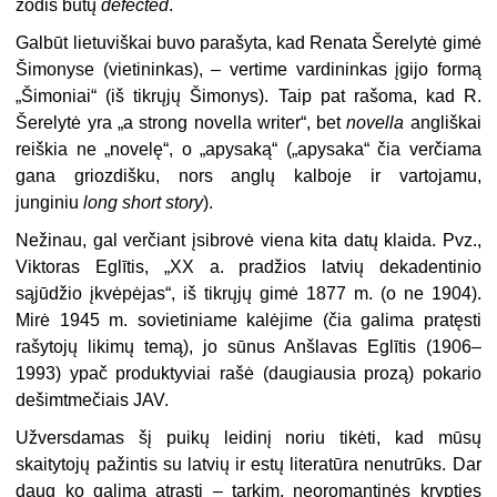
žodis būtų
defected
.
Galbūt lietuviškai buvo parašyta, kad Renata Šerelytė gimė
Šimonyse (vietininkas), – vertime vardininkas įgijo formą
„Šimoniai“ (iš tikrųjų Šimonys). Taip pat rašoma, kad R.
Šerelytė yra „a strong novella writer“, bet
novella
angliškai
reiškia ne „novelę“, o „apysaką“ („apysaka“ čia verčiama
gana griozdišku, nors anglų kalboje ir vartojamu,
junginiu
long short story
).
Nežinau, gal verčiant įsibrovė viena kita datų klaida. Pvz.,
Viktoras Eglītis, „XX a. pradžios latvių dekadentinio
sąjūdžio įkvėpėjas“, iš tikrųjų gimė 1877 m. (o ne 1904).
Mirė 1945 m. sovietiniame kalėjime (čia galima pratęsti
rašytojų likimų temą), jo sūnus Anšlavas Eglītis (1906–
1993) ypač produktyviai rašė (daugiausia prozą) pokario
dešimtmečiais JAV.
Užversdamas šį puikų leidinį noriu tikėti, kad mūsų
skaitytojų pažintis su latvių ir estų literatūra nenutrūks. Dar
daug ko galima atrasti – tarkim, neoromantinės krypties