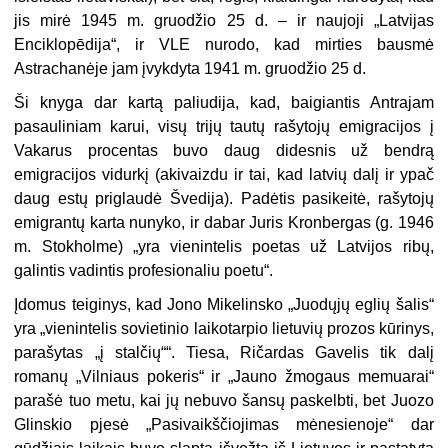
jis mirė 1945 m. gruodžio 25 d. – ir naujoji „Latvijas
Enciklopēdija“, ir VLE nurodo, kad mirties bausmė
Astrachanėje jam įvykdyta 1941 m. gruodžio 25 d.
Ši knyga dar kartą paliudija, kad, baigiantis Antrajam
pasauliniam karui, visų trijų tautų rašytojų emigracijos į
Vakarus procentas buvo daug didesnis už bendrą
emigracijos vidurkį (akivaizdu ir tai, kad latvių dalį ir ypač
daug estų priglaudė Švedija). Padėtis pasikeitė, rašytojų
emigrantų karta nunyko, ir dabar Juris Kronbergas (g. 1946
m. Stokholme) „yra vienintelis poetas už Latvijos ribų,
galintis vadintis profesionaliu poetu“.
Įdomus teiginys, kad Jono Mikelinsko „Juodųjų eglių šalis“
yra „vienintelis sovietinio laikotarpio lietuvių prozos kūrinys,
parašytas „į stalčių““. Tiesa, Ričardas Gavelis tik dalį
romanų „Vilniaus pokeris“ ir „Jauno žmogaus memuarai“
parašė tuo metu, kai jų nebuvo šansų paskelbti, bet Juozo
Glinskio pjesė „Pasivaikščiojimas mėnesienoje“ dar