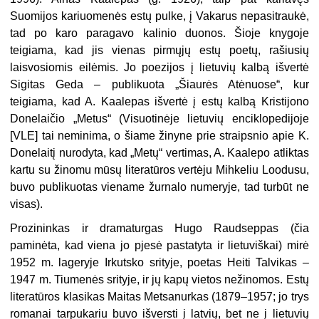
Suomijos kariuomenės estų pulke, į Vakarus nepasitraukė,
tad po karo paragavo kalinio duonos. Šioje knygoje
teigiama, kad jis vienas pirmųjų estų poetų, rašiusių
laisvosiomis eilėmis. Jo poezijos į lietuvių kalbą išvertė
Sigitas Geda – publikuota „Šiaurės Atėnuose“, kur
teigiama, kad A. Kaalepas išvertė į estų kalbą Kristijono
Donelaičio „Metus“ (Visuotinėje lietuvių enciklopedijoje
[VLE] tai neminima, o šiame žinyne prie straipsnio apie K.
Donelaitį nurodyta, kad „Metų“ vertimas, A. Kaalepo atliktas
kartu su žinomu mūsų literatūros vertėju Mihkeliu Loodusu,
buvo publikuotas viename žurnalo numeryje, tad turbūt ne
visas).
Prozininkas ir dramaturgas Hugo Raudseppas (čia
paminėta, kad viena jo pjesė pastatyta ir lietuviškai) mirė
1952 m. lageryje Irkutsko srityje, poetas Heiti Talvikas –
1947 m. Tiumenės srityje, ir jų kapų vietos nežinomos. Estų
literatūros klasikas Maitas Metsanurkas (1879–1957; jo trys
romanai tarpukariu buvo išversti į latvių, bet ne į lietuvių