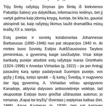
Trijų šimtų rašytojų žinynas (po šimtą iš kiekvienos
Pabaltijo šalies) yra dalykiškas, informacinis leidinys, bet jį
vartyti galima kaip įdomią knygą, kurioje, be kita ko, gausiai
atsispindi tai, kaip rašytojų likimus laužė dramatiška mūsų
kraštų XX a. istorija.
Estų poetas ir sovietų kolaborantas Johannesas
Barbarusas (1890–1946) nuo pat okupacijos 1940 m. iki
mirties buvo Sovietų Estijos Aukščiausiosios Tarybos
pirmininkas, o gyvenimą baigė savižudybe. Visai kitoje
barikadų pusėje atsidūrė estų rašytojai Ivaras Grünthalis
(1924–1996) ir Arvedas Viirlaidas (g. 1922) – jie per Antrąjį
pasaulinį karą spėjo padalyvauti Suomijos pusėje, vos
grįžę į Estiją, turėjo sprukti – šį kartą į Švediją, ir nugyveno
dar ilgą gyvenimą. A. Viirlaidas vėliau apsigyveno
Kanadoje, aktyviai dalyvavo antisovietinėje veikloje, tad
okupuotoje Estijoje buvo griežtai uždraustas autorius; jo
romanas „Kapai be kryžių“ išverstas į septynias kalbas (liet.
1996). Ainas Kaalepas (g. 1926), taip pat kariavęs