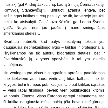
mūsiškį (gal Andrių Jakučiūną, Laurą Sintiją Černiauskaitę,
Rimvydą Stankevičių?). Kritikuoti atranką lengva, bet
sąžiningas kritikas turėtų pasiūlyti ne tik, ką vertėjo įtraukti,
bet ir ko atsisakyti. Gal Juozo Kėkšto, gal Leono Švedo,
gal?.. Nutylu, nes jau jaučiu į mane smingančias
smerkiamas strėles…
Svarbiau pabrėžti, kad patys pristatymų tekstai yra
daugiausia nepriekaištingo lygio – taikliai ir profesionaliai
išryškinamos ne tik autorių biografijos detalės, bet ir
(svarbiausia) jų kūrybos ypatybės, ir tai yra didelis
laimėjimas.
Itin vertingas yra visas bibliografinis aprašas, pateikiamas
prie kiekvieno autoriaus: vertimai į kitas kalbas – ne tik
knygos, bet ir trumpos publikacijos; taip pat kritikos sąrašas
– vėlgi labai tikslingai beveik vien publikacijos kitomis
kalbomis. Žinoma, visos Europos aprėpti neįmanoma, tad
ši kritika daugiausia mūsų pačių (čia beveik nefigūruoja
latvių ir kitų užsienio šalių spaudoje pasirodžiusios Sigito