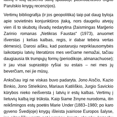
Parulskio knygų recenzijos).
Vertimų bibliografija (ir jos geopolitika) taip pat daug byloja
apie sovietinės konjunktūros įtaką, nors daugeliu atvejų
vien iš to skubotų išvadų nedarytina (žaismingas Marģerio
Zarinio romanas „Netikras Faustas“ (1973), anuomet
išverstas į kelias kalbas, regis, ir dabar tebėra vertas
dėmesio). Darosi aišku, kad pastaruoju nepriklausomybės
laikotarpiu latvių literatūros mes verčiame nemažai, tačiau
daugiausia tik trumpųjų formų (periodikoje, almanachuose);
ir jau visai suprastėjo ryšiai su estais – nei mes jų
beverčiam, nei jie mūsų.
Anksčiau irgi ne viskas buvo padaryta. Jono Aisčio, Kazio
Binkio, Jono Strielkūno, Mariaus Katiliškio, Jurgio Savickio
kūrybos nieko neišversta į latvių ir estų kalbas. Vertimų į
lietuvių kalbą irgi trūksta. Kaip šiame žinyne nurodoma, itin
reikšmingos estų poetės Marie Under (1883–1980; po karo
gyveno Švedijoje) knygų išleista įvairiose Europos šalyse,