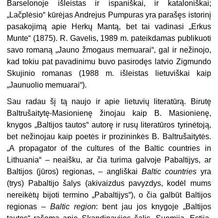
Barselonoje išleistas ir ispaniškai, ir kataloniškai;
„Lačplėsio“ kūrėjas Andrejus Pumpuras yra parašęs istorinį
pasakojimą apie Herkų Mantą, bet tai vadinasi „Erkus
Munte“ (1875). R. Gavelis, 1989 m. pateikdamas publikuoti
savo romaną „Jauno žmogaus memuarai“, gal ir nežinojo,
kad tokiu pat pavadinimu buvo pasirodęs latvio Zigmundo
Skujinio romanas (1988 m. išleistas lietuviškai kaip
„Jaunuolio memuarai“).
Sau radau šį tą naujo ir apie lietuvių literatūrą. Birutę
Baltrušaitytę-Masionienę žinojau kaip B. Masionienę,
knygos „Baltijos tautos“ autorę ir rusų literatūros tyrinėtoją,
bet nežinojau kaip poetės ir prozininkės B. Baltrušaitytės.
„A propagator of the cultures of the Baltic countries in
Lithuania“ – neaišku, ar čia turima galvoje Pabaltijys, ar
Baltijos (jūros) regionas, – angliškai
Baltic countries
yra
(trys) Pabaltijo šalys (akivaizdus pavyzdys, kodėl mums
nereikėtų bijoti termino „Pabaltijys“), o čia galbūt Baltijos
regionas –
Baltic region
: bent jau jos knygoje „Baltijos