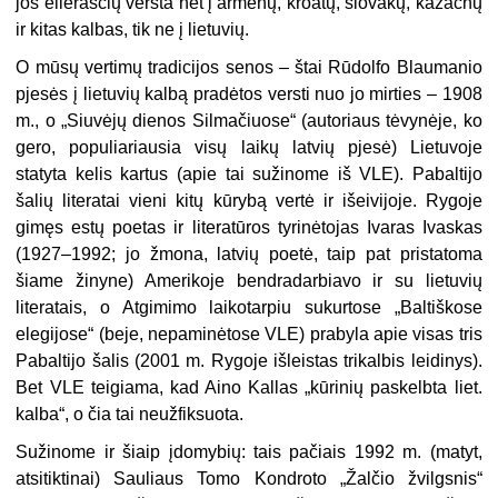
jos eilėraščių versta net į armėnų, kroatų, slovakų, kazachų
ir kitas kalbas, tik ne į lietuvių.
O mūsų vertimų tradicijos senos – štai Rūdolfo Blaumanio
pjesės į lietuvių kalbą pradėtos versti nuo jo mirties – 1908
m., o „Siuvėjų dienos Silmačiuose“ (autoriaus tėvynėje, ko
gero, populiariausia visų laikų latvių pjesė) Lietuvoje
statyta kelis kartus (apie tai sužinome iš VLE). Pabaltijo
šalių literatai vieni kitų kūrybą vertė ir išeivijoje. Rygoje
gimęs estų poetas ir literatūros tyrinėtojas Ivaras Ivaskas
(1927–1992; jo žmona, latvių poetė, taip pat pristatoma
šiame žinyne) Amerikoje bendradarbiavo ir su lietuvių
literatais, o Atgimimo laikotarpiu sukurtose „Baltiškose
elegijose“ (beje, nepaminėtose VLE) prabyla apie visas tris
Pabaltijo šalis (2001 m. Rygoje išleistas trikalbis leidinys).
Bet VLE teigiama, kad Aino Kallas „kūrinių paskelbta liet.
kalba“, o čia tai neužfiksuota.
Sužinome ir šiaip įdomybių: tais pačiais 1992 m. (matyt,
atsitiktinai) Sauliaus Tomo Kondroto „Žalčio žvilgsnis“