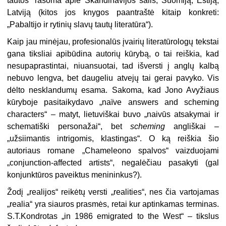
tautos“ rašoma apie Skandinavijos šalis, Suomiją, Estiją,
Latviją (kitos jos knygos paantraštė kitaip konkreti:
„Pabaltijo ir rytinių slavų tautų literatūra“).
Kaip jau minėjau, profesionalūs įvairių literatūrologų tekstai
gana tiksliai apibūdina autorių kūrybą, o tai reiškia, kad
nesupaprastintai, niuansuotai, tad išversti į anglų kalbą
nebuvo lengva, bet daugeliu atvejų tai gerai pavyko. Vis
dėlto nesklandumų esama. Sakoma, kad Jono Avyžiaus
kūryboje pasitaikydavo „naïve answers and scheming
characters“ – matyt, lietuviškai buvo „naivūs atsakymai ir
schematiški personažai“, bet
scheming
angliškai –
„užsiimantis intrigomis, klastingas“. O ką reiškia šio
autoriaus romane „Chameleono spalvos“ vaizduojami
„conjunction-affected artists“, negalėčiau pasakyti (gal
konjunktūros paveiktus menininkus?).
Žodį „realijos“ reikėtų versti „realities“, nes čia vartojamas
„realia“ yra siauros prasmės, retai kur aptinkamas terminas.
S.T.Kondrotas „in 1986 emigrated to the West“ – tikslus