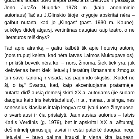
gūdžiais laikais buvo slapta išvežta iš Lietuvos ir pastatyta
Jono Jurašo Niujorke 1978 m. (kaip anoniminio
autoriaus).Tačiau J.Glinskio šioje knygoje apskritai nėra –
galbūt nutarta, kad jo „Kingas“ (past. 1980 m. Kaune),
sukėlęs didelį atgarsį, vertintinas daugiau kaip teatro, o ne
literatūros reiškinys?
Tad apie atranką – galiu kalbėti tik apie lietuvių autorių
(nors truputį keista, kad nėra latvės Laimos Muktupāvelos),
ir prikišti beveik nėra ko, – nors, žinoma, šiek tiek yra: juk
kiekvienas bent kiek lietuvių literatūrą išmanantis žmogus
turi savo kanoną ir visada ras pagrindo skųstis: „Kodėl ne
šį, o tą.“ Svarbu, kad, kaip akcentuojama pratarmėje,
nutarta didžiausią dėmesį skirti XX a. autoriams (jie sudaro
daugiau kaip tris ketvirtadalius), ir tai, manau, teisinga, nes
senesnius klasikus ir taip lengva rasti įvairiuose žinynuose,
o svarbiausi ir čia pristatyti. Jauniausias autorius – latvis
Kārlis Vērdinis (g. 1979), bet ir apskritai XX a. aštuntąjį
dešimtmetį gimusiųjų latviai ir estai pateikė daugiau negu
lietuviai, – buvo galima įtraukti ir vieną kitą jaunesnį