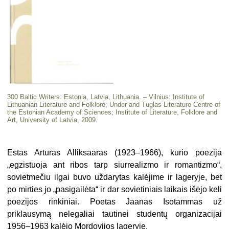
300 Baltic Writers: Estonia, Latvia, Lithuania. – Vilnius: Institute of
Lithuanian Literature and Folklore; Under and Tuglas Literature Centre of
the Estonian Academy of Sciences; Institute of Literature, Folklore and
Art, University of Latvia, 2009.
Estas Arturas Alliksaaras (1923–1966), kurio poezija
„egzistuoja ant ribos tarp siurrealizmo ir romantizmo“,
sovietmečiu ilgai buvo uždarytas kalėjime ir lageryje, bet
po mirties jo „pasigailėta“ ir dar sovietiniais laikais išėjo keli
poezijos rinkiniai. Poetas Jaanas Isotammas už
priklausymą nelegaliai tautinei studentų organizacijai
1956–1963 kalėjo Mordovijos lageryje.