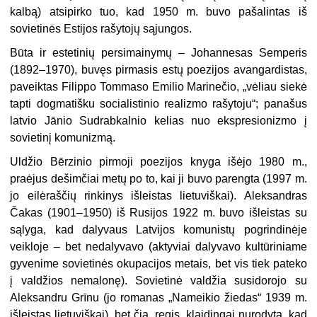
kalbą) atsipirko tuo, kad 1950 m. buvo pašalintas iš
sovietinės Estijos rašytojų sąjungos.
Būta ir estetinių persimainymų – Johannesas Semperis
(1892–1970), buvęs pirmasis estų poezijos avangardistas,
paveiktas Filippo Tommaso Emilio Marinečio, „vėliau siekė
tapti dogmatišku socialistinio realizmo rašytoju“; panašus
latvio Jānio Sudrabkalnio kelias nuo ekspresionizmo į
sovietinį komunizmą.
Uldžio Bērzinio pirmoji poezijos knyga išėjo 1980 m.,
praėjus dešimčiai metų po to, kai ji buvo parengta (1997 m.
jo eilėraščių rinkinys išleistas lietuviškai). Aleksandras
Čakas (1901–1950) iš Rusijos 1922 m. buvo išleistas su
sąlyga, kad dalyvaus Latvijos komunistų pogrindinėje
veikloje – bet nedalyvavo (aktyviai dalyvavo kultūriniame
gyvenime sovietinės okupacijos metais, bet vis tiek pateko
į valdžios nemalonę). Sovietinė valdžia susidorojo su
Aleksandru Grīnu (jo romanas „Nameikio žiedas“ 1939 m.
išleistas lietuviškai), bet čia, regis, klaidingai nurodyta, kad